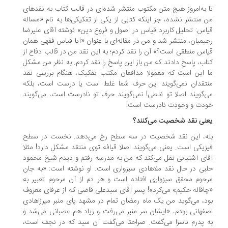
 به‌امروز هیچ متن مکتوب منتشر شده‌ای در قالب کتاب به نقدهای
 منتشر نشده، جز اینکه کتابی از یکی از تفکیکی‌ها به نام «مساله
اس: تحلیل کاربرد قیاس در اصول و فروع دین» نوشته آقای علیرضا
یمیان، منتشر شد و من در مقاله‌ای با عنوان «آیا قیاس فقهی همان
اس منطقی است؟» آن را نقد کردم؛ به ‌این نقد من در قالب دفاع از
اب، پاسخ دادند که من باز این پاسخ را نقد کردم. به نظر من مشکل
 این است که معمولا مدافعان مکتب تفکیک، هنگام بررسی نقد
تقدان نمی‌گویند این حرف شما غلط است یا درست است، بلکه
‌گویند اصلا تو غلطی! نمی‌گویند حرف تو نادرست است، می‌گویند
دت و وجودت نادرست است!
نی نقد شخصیت می‌کنند؟
ه، این نقد شخصیت در سه سطح رخ می‌دهد. نخست در سطح
زیکی است. یعنی می‌گویند اصلا قیافه توی منتقد مشکل دارد! مثلا
ای آشتیانی نقل می‌کند که من به مدرسه رفتم و دیدم شیخ محمود
بی در حال نقد ملاهادی سبزواری است. او نوشته است: «به جان
حوم محقق سبزواری افتاده است و هر دم از آن مرحوم تعبیر به
اقاله حکیم» می‌کرد»! پسر آقای سیدعلی قاضی که از عرفای معروف
د، می‌گوید من یک ماه رمضان تمام در مشهد پای منبر میرزا‌هادی
فهانی بودم، «ایشان سر منبر می‌رفت و زیاد هم عصبانی می‌شد و
 پدرم ناسزا می‌گفت. صراحتا می‌گفت آن سید که در نجف است،