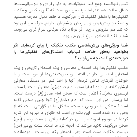
ی نتوانسته جمع کند. دموکرات‌ها به دنبال آزادی و سوسیالیست‌ها
بال عدالت هستند. اما حرف من این است که آقای حکیمی و مکتب
کیکی‌ها با منطق تفکیک‌شان می‌گویند ما فقط دنبال معارف هستیم
عینک و پیش‌فرض و ... پیش چشم‌مان نداریم. حرف من این بود
 شما هم مفروض دارید. اگر عرفا با نگاه عرفانی سراغ قرآن می‌روند،
ا با نگاه اقتصادی سراغ قرآن می‌روید.
ا ویژگی‌های روش‌شناسی مکتب تفکیک را بیان کرده‌اید. اگر
واهید به‌طور خلاصه لب‌لباب استدلال‌های تفکیکی‌ها را
رت‌بندی کنید، چه می‌گویید؟
تب تفکیکی‌ها یک استدلال معرفتی و یک استدلال تاریخی و یک
تدلال اجتماعی دارند. البته ‌این صورت‌بندی‌ها از من است و با
اندن آثارشان تلاش کرده‌ام آنها را اخذ کنم. در دستگاه معارفی
شان گفته می‌شود که‌ آیا سخن امام صادق(ع) معتبرتر است یا سخن
سطوی مشرک؟ آشکار است که سخن امام صادق(ع) درست است.
ا پرسش من این است که ‌امام صادق(ع) کجا چنین سخنی گفته
ت؟ مشکل ما در وحی نیست، مشکل ما در گزارشی است که از
ی داده شده است. این نکته‌ای است که فقهای ما نیز به آن اشاره
ده‌اند. مرحوم آخوند خراسانی در کفایه وقتی از سنت پیامبر (ص)
ن می‌گوید، تاکید می‌کند که آنچه نزد ما است، سنت پیامبر (ص)
ست، حکایت سنت است. یعنی آدم‌هایی که ‌این سنت را دیده‌اند و