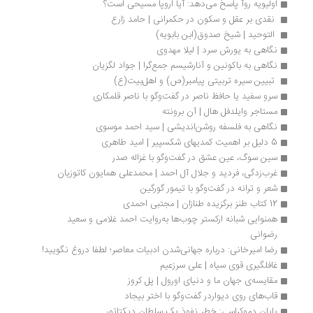
اولیویه روآ پاسخ می‌دهد: آیا اروپا مسیحی است؟
 نقدی بر عقل و سکون در حکمرانی | حامد زارع
 التوحید | شیخ صدوق(ابن بابویه)
نگاهی به یورش سرد | لیلا مهدوی
نگاهی به باکونین و آنارشیسم جمع‌گرا | جواد لگزیان
 تبیین سیره تربیتی پیامبر(ص) و اهل‌بیت(ع) 
سرو سفید یا حافظ ناصر در گفت‌وگو با ناصر قلمکاری
مستاجر وایلدفل هال | آن برونته
نگاهی به فلسفه روشن‌اندیشی | سید احمد موسوی
5 دلیل بر اهمیت کمدیهای شکسپیر | امید طاهری
سین سوگ، عین عشق در گفت‌وگو با غزاله صدر
غرب‌زدگی، فردید و جلال آل احمد | محمدعلی همایون کاتوزیان
شعر و ترانه در گفت‌وگو با تیمور گورگین
12 کتاب‌ طنز برگزیده طنازان | مجتبی احمدی
همنوایی شبانه ارکستر چوب‌ها به‌روایت احمد غلامی و سعید 
رضوانی
رضا امیرخانی: درباره جهانی‌شدن ادبیات معاصر؛ لطفا دروغ نگویید!
غافلگیری قوی سیاه | علی سرزعیم
مقایسه‌ی جهان ما و دنیای اورول | پل کروز
قاب‌های روی دیواردر گفت‌وگو با اختر بیجاد
پایان دموکراسی: خطر نفوذ یک سلطان دیکتاتور