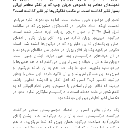
دیشه‌ای معاصر به خصوص جریان چپ که بر تفکر معاصر ایرانی
یار تاثیر گذاشته است، بر مکتب تفکیکی‌ها نیز تاثیر گذاشته است؟
ور این موضوع خیلی سخت است، اما به دو نمونه ‌اشاره می‌کنم.
ست اینکه استاد حکیمی در گفت‌وگوی مشهوری که در سالنامه
شرق (سال 1390) با عنوان «راوی روایات نور» منتشر شده است،
‌گوید امیرپرویز پویان شاگرد من بود. آقای پویان یکی از اعضای
لی چریک‌های فدایی خلق بود که در درگیری‌ها کشته شد. استاد
یمی می‌گوید یک بار آقای پویان در حضور من مقاله‌ای می‌خواند و
 آن حرف‌های مارکسیستی بود. عین عبارت ایشان چنین است:
ویان مقاله‌اش را خواند و پس از پایان من گفتم که ما هم همین‌ها را
‌خواستیم بگوییم، منتها ما یک خدا هم به آن اضافه می‌کنیم. او
ری به‌ این مسائل نمی‌زند و بر آن تاکید دارد». این سخن را چطور
‌شود تفسیر کرد؟ کسی که اهل تفکر و اندیشه تحلیلی باشد،
‌بیند که نظام الهیاتی اسلامی ‌یا مسیحی، یعنی نظام الهیاتی که به
دم شعور بر ماده معتقد است، با مارکسیسم سازگاری ندارد. دعوا در
ین دو نگاه بود.
 زمانی وقتی کسی از اقتصاد سوسیالیستی سخن می‌گفت،
‌گفتند مارکسیستی است و آن را رد می‌کردند. حالا ایشان (آقای
یمی) به صراحت می‌گوید همان چیزی که شما می‌گویید، ما هم