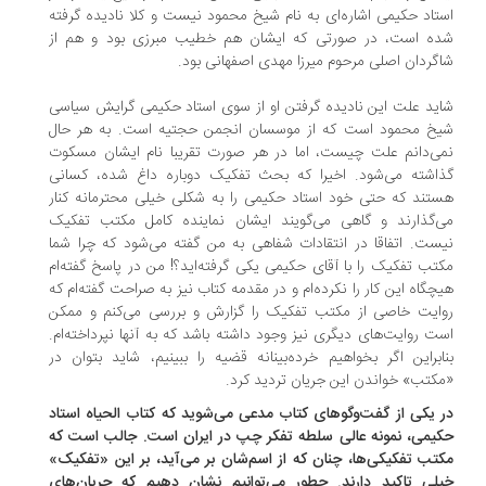
تاد حکیمی اشاره‌ای به نام شیخ محمود نیست و کلا نادیده گرفته
ه است، در صورتی که ‌ایشان هم خطیب مبرزی بود و هم از
گردان اصلی مرحوم میرزا مهدی اصفهانی بود.
ید علت این نادیده گرفتن او از سوی استاد حکیمی گرایش سیاسی
خ محمود است که از موسسان انجمن حجتیه است. به هر حال
ی‌دانم علت چیست، اما در هر صورت تقریبا نام ایشان مسکوت
اشته می‌شود. اخیرا که بحث تفکیک دوباره داغ شده، کسانی
تند که حتی خود استاد حکیمی را به شکلی خیلی محترمانه کنار
‌گذارند و گاهی می‌گویند ایشان نماینده کامل مکتب تفکیک
ست. اتفاقا در انتقادات شفاهی به من گفته می‌شود که چرا شما
تب تفکیک را با آقای حکیمی یکی گرفته‌اید؟! من در پاسخ گفته‌ام
چگاه ‌این کار را نکرده‌ام و در مقدمه کتاب نیز به صراحت گفته‌ام که
ایت خاصی از مکتب تفکیک را گزارش و بررسی می‌کنم و ممکن
ت روایت‌های دیگری نیز وجود داشته باشد که به آنها نپرداخته‌ام.
ابراین اگر بخواهیم خرده‌بینانه قضیه را ببینیم، شاید بتوان در
کتب» خواندن این جریان تردید کرد.
 یکی از گفت‌وگوهای کتاب مدعی می‌شوید که کتاب الحیاه استاد
یمی، نمونه عالی سلطه تفکر چپ در ایران است. جالب است که
تب تفکیکی‌ها، چنان که از اسم‌شان بر می‌آید، بر این «تفکیک»
لی تاکید دارند. چطور می‌توانیم نشان دهیم که جریان‌های