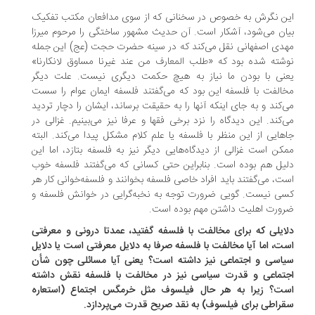
ن نگرش به خصوص در سخنانی که از سوی مدافعان مکتب تفکیک
ان می‌شود، آشکار است. آن حدیث مشهور ساختگی را مرحوم میرزا
دی اصفهانی نقل می‌کند که در سینه حضرت حجت (عج) این جمله
شته شده بود که «طلب المعارف من عند غیرنا مساوق لانکارنا»
نی با بودن ما نیاز به هیچ حکمت دیگری نیست. علت دیگر
الفت با فلسفه‌ این بود که می‌گفتند فلسفه‌ ایمان عوام را سست
‌کند و به جای اینکه آنها را به حقیقت برساند، ایشان را دچار تردید
‌کند. این دیدگاه را نزد برخی فقها و عرفا نیز می‌بینیم. غزالی در
هایی از این منظر با فلسفه یا علم کلام مشکل پیدا می‌کند. البته
کن است غزالی از دیدگاه‌هایی دیگر نیز به فلسفه بتازد، اما این
یل هم بوده است. بنابراین حتی کسانی که می‌گفتند فلسفه خوب
ت، می‌گفتند باید افراد خاصی فلسفه بخوانند و فلسفه‌خوانی کار هر
ی نیست. گویی ضرورت توجه به نخبه‌گرایی در خوانش فلسفه و
ورت اهلیت داشتن مهم بوده است.
ایلی که برای مخالفت با فلسفه گفتید، عمدتا درونی و معرفتی
ت، اما آیا مخالفت با فلسفه صرفا به دلایل معرفتی است یا دلایل
اسی و اجتماعی نیز داشته است؟ یعنی آیا مسائلی چون شأن
تماعی و قدرت سیاسی نیز در مخالفت با فلسفه نقش داشته
ت؟ زیرا به هر حال فیلسوف مثل خرمگس اجتماع (استعاره
راطی برای فیلسوف) به نقد صریح قدرت می‌پردازد.