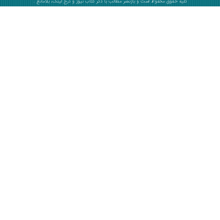
کلیه حقوق محفوظ است و بازنشر مطالب با ذکر
کتاب نیوز
و درج لینک، بلامانع .