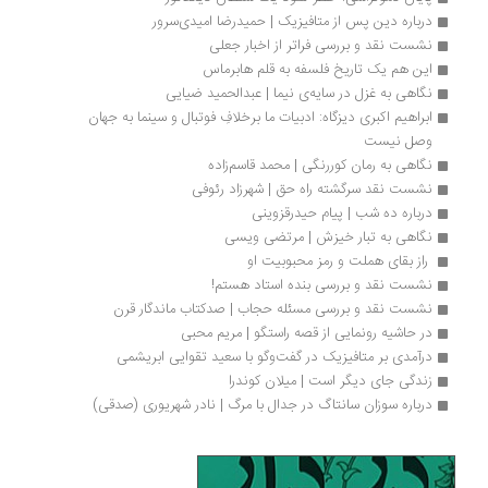
درباره دین پس از متافیزیک | حمیدرضا امیدی‌سرور
نشست نقد و بررسی فراتر از اخبار جعلی
این هم یک تاریخ فلسفه به قلم هابرماس
نگاهی به غزل در سایه‌ی نیما | عبدالحمید ضیایی 
ابراهیم اکبری دیزگاه: ادبیات ما برخلافِ فوتبال و سینما به جهان 
وصل نیست
نگاهی به رمان کوررنگی | محمد قاسم‌زاده
نشست نقد سرگشته راه حق | شهرزاد رئوفی
درباره ده شب | پیام حیدرقزوینی
نگاهی به تبار خیزش | مرتضی ویسی
 راز بقای هملت و رمز محبوبیت او 
نشست نقد و بررسی بنده استاد هستم!
نشست نقد و بررسی مسئله حجاب | صدکتاب ماندگار قرن
در حاشیه رونمایی از قصه راستگو | مریم محبی
درآمدی بر متافیزیک در گفت‌وگو با سعید تقوایی ابریشمی
زندگی جای دیگر است | میلان کوندرا 
درباره سوزان سانتاگ در جدال با مرگ | نادر شهریوری (صدقی)