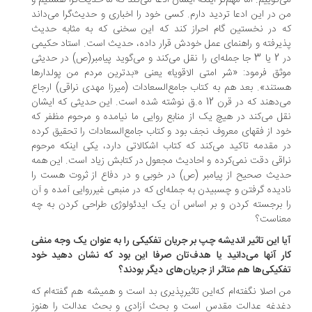
‌گوییم. اما مهم‌تر اینکه ‌ایشان ادعا می‌کند که ما حدیث‌گرا هستیم و
 در این ادعا تردید دارم. کسی خود را اخباری و حدیث‌گرا می‌داند
 در نخستین گام احراز کند که ‌این سخنی که به مثابه حدیث
یرفته و راهنمای عمل خودش قرار داده، حدیث است. استاد حکیمی
در 2 یا 3 جا جمله‌ای را نقل می‌کند و می‌گوید پیامبر(ص) در حدیثی
ثق فرمود: «شر امتی الاقویا» یعنی «بدترین مردم من پولدارها
تند». بعد هم به کتاب جامع‌السعادات (میرزا مهدی نراقی) ارجاع
می‌دهند که در قرن 12 ه.ق نوشته شده است. این حدیثی که ‌ایشان
ل می‌کند در هیچ یک از منابع روایی ما نیامده و مرحوم مظفر که
د از فقهای معروف نجف بود و کتاب جامع‌السعادات را تحقیق کرده
 مقدمه تاکید می‌کند که کتاب اشکالاتی دارد، یکی اینکه مرحوم
اقی دقت نمی‌کرده و احادیث مجعول در کتابش زیاد است. این همه
یث صحیح از پیامبر (ص) در خوبی و در دفاع از ثروت هست را
دیده گرفتن و چسبیدن به جمله‌ای که در منبعی غیرروایی آمده و آن
 برجسته کردن و بر اساس آن یک ایدئولوژی طراحی کردن به چه
ناست؟
ا این تاثیر اندیشه چپ بر جریان تفکیکی را به عنوان یک وجه منفی
ر آنها می‌دانید یا هدف‌تان صرفا این بود که نشان دهید خود
کیکی‌ها هم متاثر از جریان‌های دیگر بودند؟
 اصلا نگفته‌ام که‌این تاثیرپذیری بد است و همیشه هم گفته‌ام که
دغه عدالت مقدس است و بحث آزادی و بحث عدالت را هنوز