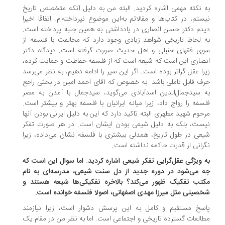
 نکته مهمی‌ اشاره کردید. البته من به دلیل آنکه متخصص تاریخ
ستم، در کتاب‌ها و مقالاتم به‌این موضوع نپرداخته‌ام. اتفاقا اخیرا
دم دکتر حسن انصاری در یادداشتی به همین جنبه پرداخته است.
 لحاظ تاریخی شواهد زیادی وجود دارد که مخالفت با فلسفه از
ی فقهای حنبلی و اهل حدیث صورت گرفته است. دیدگاه دکتر
صاری این است که شیعه است که از فلسفه حفاظت و حمایت کرده،
را عقل گراتر بوده است. اگر این سیر را ادامه دهیم، به نظر می‌رسد
ف قابل تاملی باشد. به خصوص که آقای احمد امین در بحثی راجع
 سیدجمال‌الدین اسدآبادی می‌گوید، سیدجمال با آمدن به مصر
سفه را رواج داد، زیرا میانه ‌ایرانیان با فلسفه بهتر و بیشتر است.
حوم شهید مطهری البته تاکید دارد که ‌این به دلیل ایرانی بودن آنها
ست، بلکه به دلیل شیعی بودن ایشان است. در هر صورت تفکر
عی در طول تاریخ، همدلی بیشتری با فلسفه نشان می‌داده، زیرا
رانی از قدرت حاکمه نداشته است.
 ویژگی عقل‌گرایی تفکر شیعی اشاره کردید. اما سوال این است که
 می‌شود در دوره جدید از دل سنت شیعی، مدرسه‌ای به نام
تب تفکیک ظهور می‌کند؟ بالاخره تفکیکی‌ها شیعه هستند و
صیتی مثل میرزا مهدی اصفهانی، اصولا فلسفه خوانده است.
سخ مستقیم و کامل به ‌این پرسش دشوار است، زیرا نیازمند
العات گسترده تاریخی و اجتماعی است. اما به نظر من در مقام یک