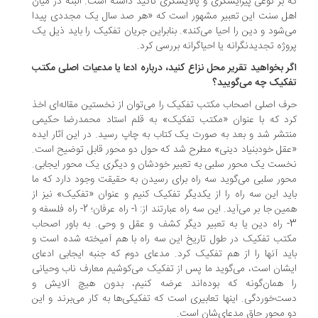
 بر نوعی پیرایشگری و پالایشگری تاکید داشته است. البته در میان
ل سنت این تعبیر مشهور است که «هر صد سال یک مجددی پیدا
‌شود و دین را احیا می‌کند». بنابراین جریان تفکیک را باید ذیل یک
وژه تجدیدنگرانه یا احیاگرانه بررسی کرد.
ر بخواهید تقریر محل نزاع کنید، درباره ادعا یا مدعیات اصلی مکتب
کیک چه می‌گویید؟
ف اصلی اصحاب مکتب تفکیک را می‌توان از نخستین مقاله‌ای اخذ
د که با عنوان «مکتب تفکیک» به قلم استاد محمدرضا حکیمی
تشر شد و بعد به صورت یک کتاب به چاپ رسید. در این آثار ایده
قل خودبنیاد دینی» مطرح شد که حول دو محور قابل توضیح است.
ست یک محور سلبی به تعبیر خودشان و دیگری یک محور ایجابی.
ور سلبی می‌گوید سه راه برای رسیدن به حقیقت وجود دارد که ما
ید این سه راه را از یکدیگر تفکیک کنیم و عنوان «تفکیک» نیز از
همین جا بر می‌آید. این سه راه عبارتند از: 1- راه عرفان؛ 2- راه فلسفه و
3- راه دین یا به تعبیر دیگر کشف و عقل و وحی. به باور اصحاب
تب تفکیک در طول تاریخ این سه راه با هم آمیخته شده است و
ید آنها را از هم تفکیک کرد. مدعای دوم که جنبه ‌ایجابی ادعای
شان است، می‌گوید ما پس از تفکیک می‌کوشیم معارف ناب وحیانی
را همان‌‎گونه که بوده‌اند عرضه کنیم، بدون هیچ آلایش و
ت‌خوردگی. اینها تعابیری است که تفکیکی‌ها به کار می‌برند و این
 محور حاق مدعای‌شان است.