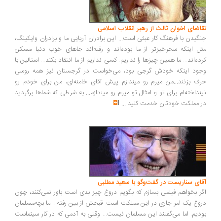
اضای اخوان ثالث از رهبر انقلاب اسلامی
گیدن با فرهنگ کار عبثی است... این برادران آریایی ما و برادران وایکینگ،
ل اینکه سحرخیزتر از ما بوده‌اند و رفته‌اند جاهای خوب دنیا مسکن
ده‌اند... ما همین چیزها را نداریم. کسی نداریم از ما انتقاد بکند... استالین با
ود اینکه خودش گرجی بود، می‌خواست در گرجستان نیز همه روسی
ف بزنند...من میرم رو میندازم پیش آقای خامنه‌ای، من برای خودم رو
نداخته‌ام برای تو و امثال تو میرم رو میندازم... به شرطی که شماها برگردید
 مملکت خودتان خدمت کنید
...
ای سناریست در گفت‌وگو با سعید مطلبی
ر بخواهم فیلمی بسازم که بگویم دروغ چیز بدی است باور نمی‌کنند، چون
وغ یک امر جاری در این مملکت است. قبحش از بین رفته... ما بچه‌مسلمان
دیم. اما می‌گفتند این مسلمان نیست... وقتی به آدمی که در کار سینماست