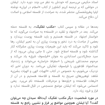
تاد حکیمی می‌رسیم که خودش به نظر من چند دوره دارد. ایشان
 حواشی که بر ترجمه کریم کشاورز از کتاب «اسلام در ایران» نوشته
یلیا پطروشفسکی منتشر شده، به صراحت از فلسفه اسلامی و اصالت
 دفاع می‌کند.
دها در مقاله و سپس کتاب «
مکتب تفکیک
»، به فلسفه حمله
‌کند. بعد در «اجتهاد و تقلید در فلسفه» به صراحت می‌گوید که ما
استار اجتهاد در فلسفه هستیم و باید فلسفه پوست بیندازد و
ضی از مباحث به درد نخور و پوست پیازی آن به تعبیر ایشان، رها
د و تاکید می‌کند که باید این طبیعیات پوست پیازی مشرکانه کنار
اشته شود و فلسفه اصلاح شود. حتی تا جایی پیش می‌رود که از
د جمال‌الدین اسدآبادی به عنوان «فیلسوف شرق» یاد می‌کند و
حوم محمدتقی شریعتی را «سقراط خراسان» می‌خواند و زنده‌یاد
دالجواد فلاطوری را فیلسوف تفکیکی می‌نامد. به دوران اخیر که
دیک می‌شویم، به خصوص در کتاب «الهیات الهی و الهیات بشری»
هد توهین‌های صریح به فلسفه و فلاسفه هستیم و در آن از
رهات فلاسفه» و «یاوه‌ها و مزخرفات فلسفه» نام می‌برد. یعنی
ساس می‌شود که ‌ایشان موضع منسجمی ‌در قبال فلسفه ندارد و
از و فرود زیاد دارد.
 مورد شخصیت دیگر مکتب تفکیک آیت‌الله سیدان چه می‌توان
ت؟ آیا ایشان هم‌چنین مواضع پر فراز و نشیبی راجع به فلسفه