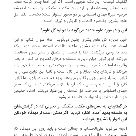
کیک نیست. این نکته عجیبی است. اگر این ادعا جدی گرفته شود،
ید منتظر پوست‌اندازی تازه‌ای در مکتب تفکیک بود. ببینید اندیشه
حوم میرزا مهدی اصفهانی بر دو محور استوار است: نخست اینکه کل
وم بشری، یک‌سره ظلمات و تاریکی و تیرگی است.
ن را در مورد علوم جدید می‌گوید یا درباره کل علوم؟
ر، درباره کل علوم بشری چنین می‌گوید. اصلا عنوان کتاب او این
ت: «در اینکه علوم بشری، ماهیتا ظلمات است». محور دوم اینکه
ید به وحی بازگشت. لذا با فلسفه و منطق و سایر علوم مخالفت
‌کند. او بر تباین میان دین و فلسفه و عرفان تصریح می‌کند. اما بعدا
تی به استاد حکیمی می‌رسیم، اولا صورت‌بندی منحصر به فردی ارایه
‌کند و کارشان یک ابداع و کار تازه است و ثانیا این تباین کلی را به
اینی بسیار بسیار جزیی تقلیل می‌دهد و به صراحت می‌گوید ما تباین
ی را قبول نداریم، یعنی بلکه آن را ملایم می‌کند. در حالی که میرزا
دی اصفهانی با صراحت کل فلسفه را بی‌اعتبار می‌کند، استاد حکیمی
استار تحقیق و اجتهاد در فلسفه می‌شود.
 گفتارتان به نسل‌های مکتب تفکیک و تحولی که در گرایش‌شان
 فلسفه پدید آمده،‌ اشاره کردید. اگر ممکن است از دیدگاه خودتان
ن ادوار را تشریح بفرمایید.
چه می‌گویم علی‌الحساب و اجمالی است و باید روی این دیدگاه کار
د. ببینید در حالی که میرزا مهدی اصفهانی به صراحت فلسفه را به