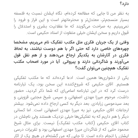
رد؟
 نظر من تا جایی که مطالعه کرده‌ام، نگاه‌ ایشان نسبت به فلسفه
بسیار منسجم‌تر، معتدل‌تر و محترمانه‎تر است و این فراز و فرود را
ی‌بینیم. به صراحت می‌گویند که ما عقلانیت بشری و استدلال را
ول داریم و سخن ایشان خیلی متفاوت از استاد حکیمی است.
تی از یک جریان فکری مثل مکتب تفکیک نام می‌بریم، مشخصا
ره‌های خاصی دارد که حتی اگر با هم دوست نباشند، به لحاظ
ری در آثارشان به یکدیگر ارجاع می‌دهند و از هم نقل قول
‌آورند و شاگردانی دارند و پیروانی. آیا در مورد اصحاب مکتب
کیک هم‌چنین می‌توان گفت؟
ی از دشواری‌ها همین است. ادعا کرده‌اند که ما مکتب تفکیکی
تیم. آقای حکیمی که شروع‌کننده ‌این سخن بود، یک تبارنامه
ست کرد که در این تبارنامه اسامی‌ای که شما ذکر کردید، حضور
شت، مرحوم میرزا مهدی اصفهانی و سپس شیخ مجتبی قزوینی و
د سیدموسی زرآبادی. بعد دیگر به کسی ارجاع داده نمی‌شود. بیشتر
جاعات آقای حکیمی نیز به میرزا مهدی اصفهانی است. اما کسانی
دیگر را هم داریم که به تفکیکی‌ها خیلی نزدیک هستند ولی نام‌‎شان در
اب آقای حکیمی (کتاب مکتب تفکیک) نیست. برای مثال شیخ
مود حلبی که از شاگردان میرزا مهدی اصفهانی بود و تقریرات درسی
شان را انجام داده است. تا جایی که من گشته‌ام در هیچ یک از آثار