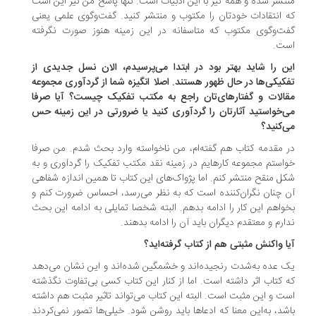
تشر شده و همه نیز با این ادبیات است. تنها پاسخ من نیز این است
 انتقادات خودتان را مکتوب و منتشر کنید. گفت‌وگوی علمی ‌یعنی
ت‌وگوی مکتوب که متاسفانه در این زمینه هنوز صورت نگرفته
ت.
ن را شاید بهتر بود در ابتدا می‌پرسیدم، الان نسل جدیدی از
کیکی‌ها در حال ظهور هستند. اصلا انگیزه شما از گردآوری مجموعه
الات و گفتارهای‌تان راجع به مکتب تفکیک چیست؟ آیا صرفا
‌خواستید آثارتان را گردآوری کنید یا ضرورتی در این زمینه حس
‌کنید؟
 مقدمه کتاب هم گفته‌ام، من ناخواسته وارد بحث شدم. من صرفا
استم مجموعه کارهایم در زمینه نقد مکتب تفکیک را گردآوری و به
ل منقح منتشر کنم. اما پژواک‌های این کتاب تا همین اندازه شفاهی
 چنان نگران‌کننده است که به نظر می‌رسد، احساس ضرورت کنم و
واهم این کار را ادامه بدهم. البته شخصا تمایلی به ادامه این بحث
ارم و معتقدم دیگران باید آن را ادامه بدهند.
ا واکنش مثبتی هم از کتاب گرفته‌اید؟
 عده به‌شدت رنجیده‌اند و خشمگین شده‌اند و این نشان می‌دهد
 کتاب اثر داشته است. اما از کنار این کتاب کسی بی‌تفاوت نگذشته
ت و این مثبت است. البته ‌این کتاب می‌تواند تاثیر مثبت هم داشته
شد، به‌این معنا که ادعاها باید روشن شود. خیلی‌ها تصور نمی‌کردند