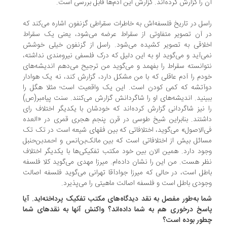
 را گزارش کرده‌اند. گزارش این آدم‌ها قابل بررسی است.
سل در تاریخ فلسفه‌اش به خاطرات سقراطی گزنفون اشاره می‌کند که
 آن تصویر متفاوتی از سقراط عرضه می‌شود، یعنی یک سقراط
لاقی به تصویر کشیده می‌شود. راسل از گزنفون خیلی خوشش
ی‌آید و می‌گوید او به ‌این دلیل که درک فلسفی نیرومندی نداشته،
وانسته سقراط را بفهمد و می‌گوید من ترجیح می‌دهم اندیشه‌های
دم را آدم عاقلی که با من مشکل دارد، گزارش کند، نه یک هوادار
آتشه‌ که کمی‌ کودن است. این یک واقعیت است؛ مثلا هگل را
ینید. اندیشه‌های او را شاگردانش گزارش می‌کنند. سنت پیامبر(ص)
 نیز شاگردانی گزارش کرده‌اند که خودشان با یکدیگر اختلاف رای
شتند. بنابراین شیخ طوسی در قرن پنجم هجری قمری در «العده
‌الاصول» می‌گوید، اختلافاتی که بین فقهای شیعه است در تک تک
ائل بیش از اختلافاتی است که بین مالک‌بن‌انس و احمدبن‌حنبل
ود دارد. همین الان بین خود مکتب تفکیکی‌ها با یکدیگر اختلاف
ر هست. من این را نشان داده‌ام. میرزا مهدی می‌گوید کلا فلسفه
طل است، در حالی که میرزا جوادآقا تهرانی می‌گوید فلسفه اصالت
ودی باطل است و فلسفه اصالت ماهیتی را می‌پذیرد.
ا به‌طور مفصل به نقد دیدگاه‌های مکتب تفکیک پرداخته‌اید. آیا
سخ درخوری هم به شما داده‌اند؟ واکنش آنها به نقدهای شما
ور بوده است؟