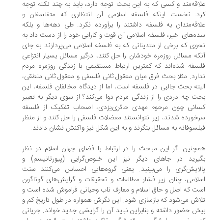
اقه‌مند و کسی که به‌ این بحث توجه دارد، باید به چند نکته توجه
د: نخست اینکه فلسفه اسلامی آن انتظاری که متفلسفان و
اقه‌مندان به فلسفه داشتند را برآورده نکرد. طی دهه‌ها و بلکه
ه‌های اخیر، فلسفه اسلامی آن قوت و کارایی خود را از دست داد به
وی که برخی از متدینانی که به فلسفه اسلامی می‌پردازند به جای
که مسائل روزمره خودشان را حل کنند، درگیر مسائل بسیار انتزاعی
سفه شده‌اند که کمترین ارتباط مستقیمی ‌با زندگی روزمره مردم
ارد. مثلا بحث فرق میان معقول ثانی فلسفی و معقول ثانی منطقی،
بته بحث جالبی در فلسفه است، اما از دیدگاه مخالفان فلسفه، این
ث چه دردی را از زندگی مردم دوا می‌کند؟ از سوی دیگر به تعبیر
انی چون مرحوم مهدی حائری‌یزدی، اصحاب تفکیک از فلسفه
خورده شدند، زیرا نتوانستند معضلات فلسفی را حل کنند و از منظر
لسوفانه به مسائل بنگرند و به‌ این شکل نیز واکنش نشان دادند.
چنین اگر این مباحث را در ارتباط با فضای جهان اسلام در نظر
یرید در جاهای دیگر نیز این خلوص‌گرایی (پیورتانیسم) و
لایش‌گری را می‌بینید. یعنی گروه‌هایی احساس می‌کنند سنت
لامی، چنان زیر فشار مطالعات و تحقیقات و گرایش‌های گوناگون
ت که اصل و حاق اسلام و معارف ناب وحیانی فراموش شده است و
اش می‌شود که‌ بازسازی شود. این نگرش همواره در طول تاریخ کم و
ش حضور داشته و بنابراین نباید آن را گرایشی جدید خواند. جریانی