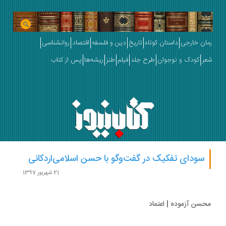
ان خارجی
داستان کوتاه
تاریخ
دین و فلسفه
اقتصاد
روانشناسی
ر
کودک و نوجوان
طرح جلد
فیلم
طنز
ریشه‌ها
پس از کتاب
سودای تفکیک در گفت‌وگو با حسن اسلامی‌اردکانی
21 شهریور 1397
سن آزموده | اعتماد