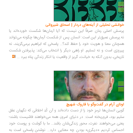
انشی تحلیلی از آینه‌های دردار | اسحاق شیروانی
سش اصلی رمان صرفاً این نیست که آیا آرمان‌ها شکست خورده‌اند یا
.پرسش عمیق‌تر این است: انسان پس از شکست آرمان‌ها چگونه می‌تواند
چنان معنا و هویت خود را حفظ کند؟... پاسخی که ابراهیم برمی‌گزیند، نه
روزی است و نه تسلیم. او راهی دیگر را انتخاب می‌کند: پذیرفتن شکست
ریخی، بدون آنکه به خیانت، گریز از واقعیت یا انکار زندگی پناه ببرد
...
ونای آرام در گفت‌وگو با فاروک شهیچ
یی انسان‌ها ترمزِ خود را از دست داده‌اند و آن کُدِ اخلاقی که نگهبان عقل
یم بود، فروریخته است. در دنیای امروز، همه می‌خواهند فاشیست باشند؛
نی می‌خواهند نفرت، محورِ زندگی‌شان باشد... ما با گوشت و پوست خود
ساس کردیم «دیگری» بودن چه معنایی دارد... نوشتن پاسخی است به