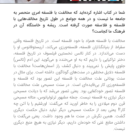
ا در کتاب اشاره کرده‌اید که مخالفت با فلسفه ‌امری منحصر به
معه ما نیست و در همه جوامع در طول تاریخ مخالف‌هایی با
سفه و فلاسفه صورت گرفته است. ریشه و خاستگاه آن در
هنگ ما کجاست؟
الفت با فلسفه همزاد با خود فلسفه است. در تاریخ فلسفه وقتی
راط از بنیانگذاران فلسفه، فلسفه‌ورزی می‌کند، آریستوفانوس او را
ت می‌اندازد. در کنار تالس نخستین فیلسوف در تاریخ فلسفه،
تر تراکیایی را داریم که به او می‌خندد و می‌گوید این آدم (تالس)
وی پایش را نمی‌بیند و دنبال کشف راز آسمان‌هاست! مخالفت با
سفه دلایل مختلفی در سنت‌های گوناگون داشته است. برای مثال در
ت یونانی علت مخالفت با فلسفه این تصور بود که فلسفه و
سفه‌ورزی کار بی‌فایده‌ای است. در سنت مسیحی علت مخالفت با
سفه تصور خودکفایی بود. یعنی تصور می‌شد که با دیانت مسیحی
گر نیازی به فلسفه نیست. جمله مشهور ترتولیانوس، متاله مسیحی
ن دوم میلادی را به خاطر آورید که می‌گفت: اورشلیم را با آتن چه
ر؟! یعنی بعد از حکمت مسیحی دیگر نباید دنبال حکمت دیگری
ت. همین نگرش در سنت ما هم وجود داشت. یعنی می‌گفت با
شتن منابع غنی که خودمان داریم، دیگر نیازی به هیچ منبع دیگری
ست.