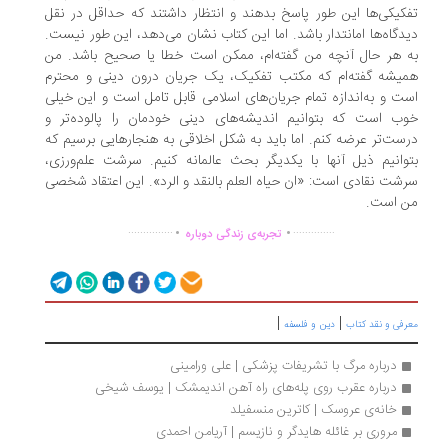
کیکی‌ها این طور پاسخ بدهند و انتظار داشتند که حداقل در نقل
دگاه‌ها امانتدار باشد. اما این کتاب نشان می‌دهد، این طور نیست.
 هر حال آنچه من گفته‌ام، ممکن است خطا یا صحیح باشد. من
یشه گفته‌ام که مکتب تفکیک، یک جریان درون دینی و محترم
ت و به‌اندازه تمام جریان‌های اسلامی قابل تامل است و این خیلی
ب است که بتوانیم اندیشه‌های دینی خودمان را پالوده‌تر و
ست‌تر عرضه کنم. اما باید به شکل اخلاقی به هنجارهایی برسیم که
وانیم ذیل آنها با یکدیگر بحث عالمانه کنیم. سرشت علم‌ورزی،
شت نقادی است: «ان حیاه العلم بالنقد و الرد». این اعتقاد شخصی
 است.
.
.
...............
..............
تجربه‌ی زندگی دوباره
|
|
رفی و نقد کتاب
دین و فلسفه
درباره مرگ با تشریفات پزشکی | علی ورامینی
درباره عقرب روی پله‌های راه آهن اندیمشک | یوسف شیخی
خانه‌ی عروسک | کاترین منسفیلد
مروری بر غائله هایدگر و نازیسم | آریامن احمدی