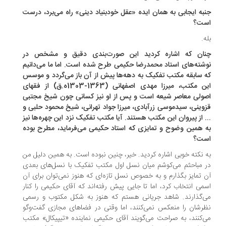
به ‌ایجابی به همان ایده «عقل خودبنیاد دینی» راه می‌برد، درست
ت؟
ه.
ان که ‌اشاره کردید این صورت‌بندی دقیق و مشخص در
شته‌های استاد محمدرضا حکیمی طرح شده است. اما ما می‌دانیم
 سابقه مکتب تفکیک به دهه‌ها پیش از آن باز می‌گردد و موسس
این مکتب، میرزا مهدی اصفهانی (1363-1303ه.ق) از فقهای
ولی معاصر شیعه است و پس از او نیز کسانی چون شیخ مجتبی
وینی، سیدموسی زرآبادی، میرزا جواد تهرانی، شیخ محمود حلبی و
. از پیروان این مکتب هستند. آیا مکتب تفکیک نزد این چهره‌ها نیز
 همین وضوح و تمایزی که استاد حکیمی می‌فرماید، مطرح بوده
ت؟
 نکته خوبی اشاره کردید. خیر، چنین نبوده است. به همین دلیل من
 مباحثم می‌کوشم میان نسل اول مکتب تفکیک با نسل‌های بعدی
 تمایز بگذارم و به خصوص نسل تازه‌ای که هنوز نمی‌توان برای آن
می ‌انتخاب کرد، اما تا جایی پیش رفته‌اند که آقای حکیمی را کنار
‌گذارند. شاهد جریانی هستم که هنوز به شکل مکتوب و رسمی
ظرشان را منعکس نمی‌کنند، اما وقتی در فضاهای مجازی گفت‌وگو
‌کنند، به صراحت می‌گویند آقای حکیمی ‌نماینده «تیپیکال» مکتب