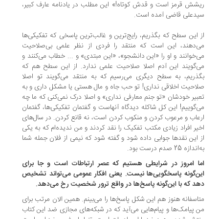
شش قرمز است و قدش کوتاه!» این مطلب در یادنامه عارف کبیر،
دعلی قاضی آمده است.
 این سطح که بگذریم، رایج‌ترین و غالب‌ترین پاسخی که تفکیکی‌ها
‌دهند، این است که منتقد را فردی از نظر علمی بی‌صلاحیت
‌خوانند و او را «این دانشجو»، «این مبتدی» و ... خطاب می‌کنند و
‌گویند این آدم اصلا صلاحیت علمی ‌ندارد. از این سطح هم که
ذریم، به سطح دیگری می‌رسیم که به منتقد می‌گویند تو اصلا
احیت اخلاقی نداری! تو حب جاه و مال هستی یا مشکل داری و به
بیر خودشان «تو جنم معارفی نداری» و اصلا درک نمی‌کنی که ما چه
‌گوییم! این کل شاکله دیدگاه آنهاست و گفتمان تفکیکی‌ها، گفتمان
عاب و مرعوب کردن و منکوب کردن است، نه قانع کردن. در سال‌های
یر افراد زیادی مکتب تفکیک را نقد کردند و من ندیده‌ام که به یکی
 این نقدها جوابی داده شود و گفته شود که نیمی‌ از فلان جمله شما
ازه 25 صدم درست بود.
ا امروز در شرایطی هستیم که عصر ارتباطات است و جا برای
ن‌گونه پاسخگویی‌ها نیست. یعنی افکار عمومی‌ می‌تواند تشخیص
د که با این‌گونه پاسخ‌ها در واقع ترور شخصیت رخ می‌دهد.
اسفانه هنوز هم این شکل پاسخ‌ها را می‌بینم. همین الان مرتب برای
 پیامک‌ها و پیام‌هایی می‌آید که در شبکه‌های مجازی ضد این کتاب