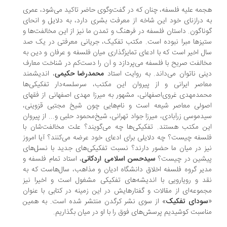
مه علیه فلسفه، چنان که در گفت‌وگوی حاضر تاکید می‌شود، عمری
 درازنای خود این شاخه از معرفت بشری دارد، به دلایل و انحای
ناگون. داستان فلسفه در فرهنگ و تمدن ما نیز از این مخالفت‌ها و
یزها مبرا نبوده است. مکتب تفکیک، جریانی معرفتی در یک صد
ل اخیر است که با ادعای تمایزگذاری میان فلسفه و عرفان و دین به
الفت صریح با فلسفه می‌پردازد و آن را دست‌کم در شناخت معارف
نی ناتوان می‌داند. به روایت استاد
محمدرضا حکیمی
، اندیشمند
اصر ایرانی و از پیروان این مکتب، سرسلسه‌دار تفکیکی‌ها
مدمهدی غروی‌اصفهانی، مشهور به میرزا مهدی اصفهانی از فقهای
ولی معاصر شیعه است و نام‌هایی چون شیخ مجتبی قزوینی،
دموسی زرآبادی، میرزا جواد تهرانی، شیخ‌محمود حلبی و... از پیروان
ن مکتب هستند. تفکیکی‌ها چه می‌گویند؟ علت مخالفت‌شان با
سفه چیست؟ چه دلایلی برای ادعای خود عرضه می‌کنند؟ آیا امروز
ز در میان ما حضور دارند؟ نسبت‌ تفکیکی‌های جدید با نسل‌های
شین در چیست؟
سیدحسن اسلامی اردکانی
، استاد تمام فلسفه و
یر گروه فلسفه اخلاق دانشگاه ادیان و مذاهب، سال‌هاست که به
د و رویارویی با اندیشه‌های تفکیکی مشغول است و اخیرا نیز
موعه‌ای از مقالات و گفتارهایش در این زمینه در کتابی با عنوان
ودای تفکیک
» از سوی نشر کرگدن منتشر شده است. به همین
اسبت کوشیدیم پرسش‌های فوق را با او در میان بگذاریم.