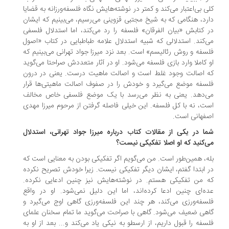
ی بی‌اعتبار می‌کند و کمتر در نوشته‌هایش نگاه فلسفه‌ورزانه به قضایا
رد، هنگامی‌ که به شیخ مجتبی قزوینی می‌رسیم، می‌بینیم که‌ ایشان
 کتابش «بیان الفرقان» فلسفه را رد می‌کند، اما استدلال فلسفی
‌کند. استدلالی که شبیه استدلال علامه طباطبایی در کتاب «اصول
سفه و روش رئالیسم» است. بعد نزد میرزا جواد تهرانی می‌بینیم که
 کاملا وارد بازی فلسفه می‌شود. او در آثار متعددش صراحتا می‌گوید
 اصالت وجود غلط است و اصالت ماهیت درست. یعنی در درون
سفه موضع می‌گیرد و خودش را در صفوف اصالت ماهیتی‌ها قرار
‌دهد. یعنی به نظر می‌رسد با یک موضع فلسفی خاص مخالف
ت، نه با کل فلسفه. این خیلی فاصله گرفتن از مرحوم میرزا مهدی
فهانی است.
ا در یکی از مقالات کتاب درباره میرزا جواد تهرانی، استدلال
‌کنید که او اصلا تفکیکی نیست؟
ه، همین‌طور است. من می‌گویم اگر تفکیکی بودن به معنایی است که
 ابتدا گفتم، ایشان دیگر تفکیکی نیست. زیرا خودش تصریح نکرده
 من تفکیکی هستم. در نوشته‌هایش نیز چنین ادعایی نکرده.
ه‌ای چنین ادعا کرده‌اند، اما این دلیل نمی‌شود. او در واقع
سفه‌ورزی می‌کند، هر چند این فلسفه‌ورزی گاهی اوج می‌گیرد و
هی ضعیف می‌شود. گاهی با صراحت می‌گوید ما تمام سخنان علمای
سفه را قبول داریم، از ارسطو به نیکی یاد می‌کند و... بعد از او به