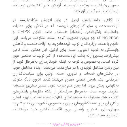
هوری‌خواهان، به‌ویژه با توجه به افزایش اخیر تنش‌های دوجانبه،
‌توانند بر سر آن توافق کنند.
 نگاهی جاه‌طلبانه‌تر، اونیل در برابر افزایش مرکانتیلیسم در
الات‌متحده و سایر کشورهای ثروتمند که در تلاش برای عملیات
جاه‌طلبانه بازگرداندن [اقتصاد] هستند، مانند قانون CHIPS و
Science که جو بایدن تصویب کرده است، مقاومت می‌کند. این
نون با هدف بازگرداندن تولید نیمه‌هادی‌ها به ایالات‌متحده و کاهش
بستگی به تولید آسیایی است. برای اونیل، این ممکن است گامی
ش‌ازحد بلندپروازانه باشد؛ ایالات‌متحده از اکثر تولیدات صنعتی عبور
ده است، به‌خصوص با توجه به اینکه خودکارسازی به‌هرحال نوید از
ن رفتن مشاغل تولیدی را در میان‌مدت می‌دهد. آینده مشاغل خوب
 بخش‌های خدمات و فناوری است. اونیل برای سیاست‌گذاران
ریکایی یک راه‌حل قطعی مطرح می‌کند: شاید اکرون دیگر نتواند
‌تنهایی پیش برود، اما چین هم جواب نبود. مسیر پیش‌رو همیشه
زیک بوده است. به‌هرحال صرف‌نظر از اینکه مثال‌ها و راهکارهای
اب بیشتر معطوف به سیاست‌های ایالات‌متحده است، مفهوم اصلی
کلی آن برای همه کشورهای جهان به‌خصوص کشورهایی که چشم به
انی‌سازی به‌عنوان راه‌حلی برای اقتصاد داخلی خود دوخته‌اند،
‌تواند مفید باشد.
.
.
...............
..............
تجربه‌ی زندگی دوباره