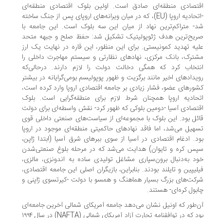
تصادی منطقه‌ای صادق است. اولین بلوک اقتصادی منطقه‌ای
-اتحادیه اروپا (EU)، که در میان ویرانه‌های اروپای پس از جنگ ساخته
- متراکم‌ترین نهاد از میان این سه بلوک است. این جامعه با
یح‌ترین هدف ژئوپولیتیک تشکیل شد: حفظ صلح و جبهه متحد
یه تهدید کمونیستی. برای این منظور، این قاره در نهایت یک ارز
ترک، بانک مرکزی، نهادهای نظارتی و سیستم مهاجرت داخلی را
تخاب کرد که همگی دخالت دولت را لازم دارند. درحالی‌که
یدادهای اخیر مانند برگزیت و ظهور پوپولیسم بومی‌گرایانه در بیشتر
ورهای عضو، فشار زیادی بر جامعه اقتصادی اروپا وارد کرده است،
حادیه اروپا همچنان شرط لازم برای منطقه‌گرایی است. بلوک
تصادی آسیا -دومین بلوکی که ظهور کرد- نقش واسطه‌ای برای دولت
ئل بود. این بلوک با مجموعه‌ای از سیاست‌های صنعتی داخلی قوی
هیل می‌شد، اما فاقد نهادهای حاکمیتی منطقه‌ای موجود در اروپا
د. ادغام اقتصادی در آسیا از سوی ببرهای شرق آسیا (ابتدا ژاپن،
س کره و تایوان) هدایت می‌شد که در مرحله بلوغ صنعتی‌شدن
د به‌دنبال برون‌سپاری مشاغل تولیدی ساده به اندونزی، مالزی،
لیپین و تایلند بودند. بنابراین، بازیگران اصلی این جامعه اقتصادی،
کت‌های بزرگ بسیار هماهنگ و همسو با دولت -کیرتسوی ژاپنی و
بول کره‌ای- هستند.
‌طور که اونیل نشان می‌دهد جامعه آمریکای شمالی آخرین جامعه‌ای
بود که در توافقنامه تجارت آزاد آمریکای شمالی (NAFTA) در سال ۱۹۹۴