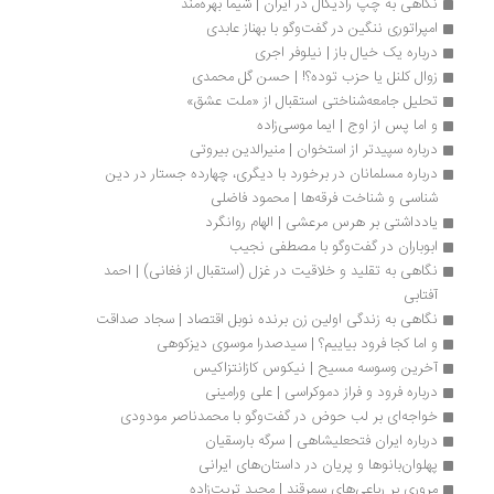
نگاهی به چپ رادیکال در ایران | شیما بهره‌مند
امپراتوری ننگین در گفت‌وگو با بهناز عابدی
درباره یک خیال باز | نیلوفر اجری
زوال کلنل یا حزب توده؟! | حسن گل محمدی
تحلیل جامعه‌شناختی استقبال از «ملت عشق»
و اما پس از اوج | ایما موسی‌زاده
درباره سپیدتر از استخوان | منیرالدین بیروتی
درباره مسلمانان در برخورد با دیگری، چهارده جستار در دین 
شناسی و شناخت فرقه‎ها | محمود فاضلی
یادداشتی بر هرس مرعشی | الهام روانگرد
ابوباران در گفت‌وگو با مصطفی نجیب
نگاهی به تقلید و خلاقیت در غزل (استقبال از فغانی) | احمد 
آفتابی
نگاهی به زندگی اولین زن برنده نوبل اقتصاد | سجاد صداقت
و اما کجا فرود بیاییم؟ | سیدصدرا موسوی دیزکوهی 
آخرین وسوسه مسیح | نیکوس کازانتزاکیس
درباره فرود و فراز دموکراسی | علی ورامینی
خواجه‌ای بر لب حوض در گفت‌وگو با محمدناصر مودودی
درباره ای‍ران‌ ف‍ت‍ح‍ع‍ل‍ی‍ش‍اه‍ی‌ | سرگه بارسقیان
پهلوان‌بانوها و پریان در داستان‌های ایرانی
مروری بر رباعی‌های سمرقند | مجید تربت‌زاده