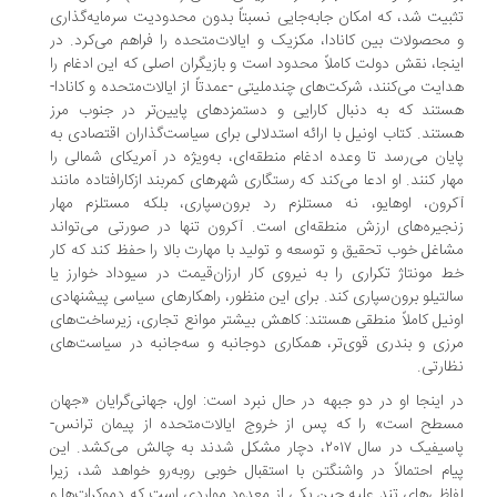
بیت شد، که امکان جابه‌جایی نسبتاً بدون محدودیت سرمایه‌گذاری
محصولات بین کانادا، مکزیک و ایالات‌متحده را فراهم می‌کرد. در
نجا، نقش دولت کاملاً محدود است و بازیگران اصلی که این ادغام را
ایت می‌کنند، شرکت‌های چندملیتی -عمدتاً از ایالات‌متحده و کانادا-
تند که به دنبال کارایی و دستمزدهای پایین‌تر در جنوب مرز
تند. کتاب اونیل با ارائه استدلالی برای سیاست‌گذاران اقتصادی به
یان می‌رسد تا وعده ادغام منطقه‌ای، به‌ویژه در آمریکای شمالی را
ار کنند. او ادعا می‌کند که رستگاری شهرهای کمربند ازکارافتاده مانند
رون، اوهایو، نه مستلزم رد برون‌سپاری، بلکه مستلزم مهار
جیره‌های ارزش منطقه‌ای است. آکرون تنها در صورتی می‌تواند
اغل خوب تحقیق و توسعه و تولید با مهارت بالا را حفظ کند که کار
 مونتاژ تکراری را به نیروی کار ارزان‌قیمت در سیوداد خوارز یا
لتیلو برون‌سپاری کند. برای این منظور، راهکارهای سیاسی پیشنهادی
نیل کاملاً منطقی هستند: کاهش بیشتر موانع تجاری، زیرساخت‌های
زی و بندری قوی‌تر، همکاری دوجانبه و سه‌جانبه در سیاست‌های
ارتی.
 اینجا او در دو جبهه در حال نبرد است: اول، جهانی‌گرایان «جهان
طح است» را که پس از خروج ایالات‌متحده از پیمان ترانس-
پاسیفیک در سال ۲۰۱۷، دچار مشکل شدند به چالش می‌کشد. این
ام احتمالاً در واشنگتن با استقبال خوبی روبه‌رو خواهد شد، زیرا
اظی‌های تند علیه چین یکی از معدود مواردی است که دموکرات‌ها و