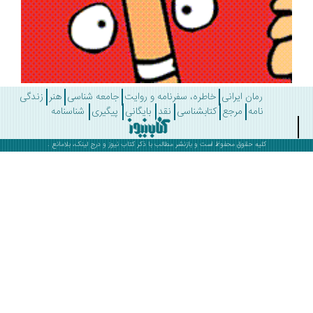
رمان ایرانی
خاطره، سفرنامه و روایت
جامعه شناسی
هنر
زندگی
نامه
مرجع
کتابشناسی
نقد
بایگانی
پیگیری
شناسنامه
کلیه حقوق محفوظ است و بازنشر مطالب با ذکر
کتاب نیوز
و درج لینک، بلامانع .