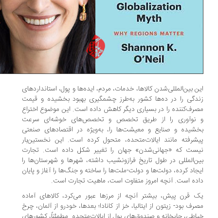
ن بین‌المللی‌شدن کالاها، خدمات، مردم، ایده‌ها و پول، استانداردهای
دگی را در ده‌ها کشور به‌‌طرز چشمگیری بهبود بخشیده و قیمت
رف‌کننده را در بسیاری دیگر کاهش داده است. این موضوع اختراع
نوآوری را از طریق تخصص و تخصص‌های خوشه‌ای سرعت
شیده و صنایع و معیشت‌ها را، به‌ویژه در اقتصادهای صنعتی
شرفته مانند ایالات‌متحده، متحول کرده است. این نخستین‌بار
ست که «جهانی‌شدن» جهان را تغییر شکل داده است. تجارت
ن‌المللی در طول تاریخ فرازونشیب داشته، شهرها و شهرستان‌ها را
جاد کرده، دولت‌ها و دولت-ملت‌ها را ساخته و جنگ‌ها را آغاز و پایان
ده است. آنچه امروز متفاوت است، ماهیت تجارت است.
 قرن پیش، بیشتر آنچه از مرزها عبور می‌کرد، کالاهای آماده
رف بود- زیتون از ایتالیا، خز از کانادا؛ بعدها، خودرو از آلمان، چرخ
اطی، چاپخانه و صندوق‌های پول از ایالات‌متحده. مطمئناً، کشورهای