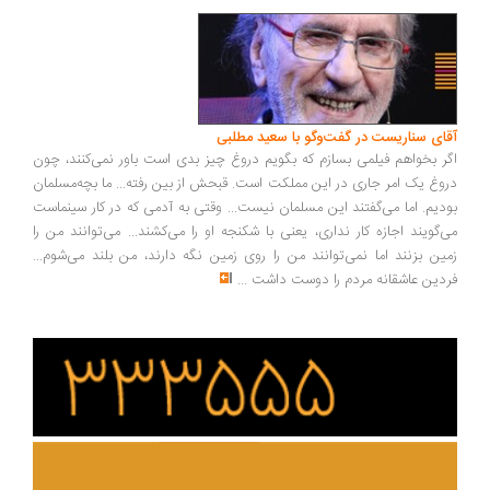
ای سناریست در گفت‌وگو با سعید مطلبی
ر بخواهم فیلمی بسازم که بگویم دروغ چیز بدی است باور نمی‌کنند، چون
وغ یک امر جاری در این مملکت است. قبحش از بین رفته... ما بچه‌مسلمان
دیم. اما می‌گفتند این مسلمان نیست... وقتی به آدمی که در کار سینماست
‌گویند اجازه کار نداری، یعنی با شکنجه او را می‌کشند... می‌توانند من را
ین بزنند اما نمی‌توانند من را روی زمین نگه دارند، من بلند می‌شوم...
دین عاشقانه مردم را دوست داشت
...