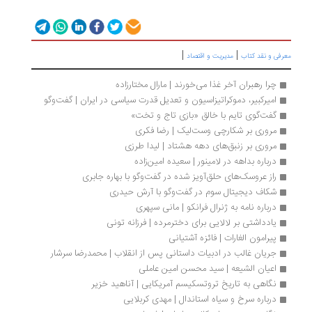
|
|
رفی و نقد کتاب
مدیریت و اقتصاد
چرا رهبران آخر غذا می‌خورند | مارال مختارزاده
امیرکبیر، دموکراتیزاسیون و تعدیل قدرت سیاسی در ایران | گفت‌وگو
گفت‌گوی تایم با خالق «بازی تاج و تخت»
مروری بر شکارچی وست‌لیک | رضا فکری
مروری بر زنبق‌های دهه هشتاد | لیدا طرزی
درباره بداهه در لامینور | سعیده امین‌زاده
راز عروسک‌های حلق‌آویز شده در گفت‌وگو با بهاره جابری
شکاف دیجیتال سوم در گفت‌وگو با آرش حیدری
درباره نامه به ژنرال فرانکو | مانی سپهری
یادداشتی بر لالایی برای دخترمرده | فرزانه تونی
پیرامون الغارات | فائزه آشتیانی
جریان غالب در ادبیات داستانی پس از انقلاب | محمدرضا سرشار
اعیان الشیعه | سید محسن امین عاملی
نگاهی به تاریخ تروتسکیسم آمریکایی | آناهید خزیر
درباره سرخ و سیاه استاندال | مهدی کربلایی