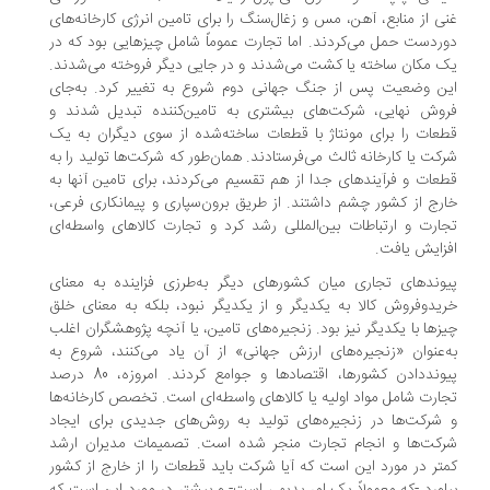
ی از منابع، آهن، مس و زغال‌سنگ را برای تامین انرژی کارخانه‌های
ردست حمل می‌کردند. اما تجارت عموماً شامل چیزهایی بود که در
 مکان ساخته یا کشت می‌شدند و در جایی دیگر فروخته می‌شدند.
ن وضعیت پس از جنگ جهانی دوم شروع به تغییر کرد. به‌جای
وش نهایی، شرکت‌های بیشتری به تامین‌کننده تبدیل شدند و
عات را برای مونتاژ با قطعات ساخته‌شده از سوی دیگران به یک
کت یا کارخانه ثالث می‌فرستادند. همان‌طور که شرکت‌ها تولید را به
عات و فرآیندهای جدا از هم تقسیم می‌کردند، برای تامین آنها به
رج از کشور چشم داشتند. از طریق برون‌سپاری و پیمانکاری فرعی،
ارت و ارتباطات بین‌المللی رشد کرد و تجارت کالاهای واسطه‌ای
زایش یافت.
وندهای تجاری میان کشورهای دیگر به‌طرزی فزاینده‌ به معنای
یدوفروش کالا به یکدیگر و از یکدیگر نبود، بلکه به معنای خلق
زها با یکدیگر نیز بود. زنجیره‌های تامین، یا آنچه پژوهشگران اغلب
‌عنوان «زنجیره‌های ارزش جهانی» از آن یاد می‌کنند، شروع به
پیونددادن کشورها، اقتصادها و جوامع کردند. امروزه، 80 درصد
ارت شامل مواد اولیه یا کالاهای واسطه‌ای است. تخصص کارخانه‌ها
شرکت‌ها در زنجیره‌های تولید به روش‌های جدیدی برای ایجاد
کت‌ها و انجام تجارت منجر شده است. تصمیمات مدیران ارشد
تر در مورد این است که آیا شرکت باید قطعات را از خارج از کشور