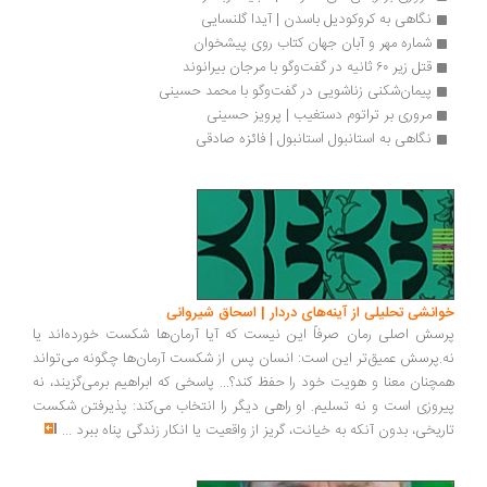
نگاهی به کروکودیل باسدن | آیدا گلنسایی
شماره مهر و آبان جهان کتاب روی پیشخوان
قتل زیر ۶۰ ثانیه در گفت‌وگو با مرجان بیرانوند
پیمان‌شکنی زناشویی در گفت‌وگو با محمد حسینی
مروری بر تراتوم دستغیب | پرویز حسینی
نگاهی به استانبول استانبول | فائزه صادقی
انشی تحلیلی از آینه‌های دردار | اسحاق شیروانی
سش اصلی رمان صرفاً این نیست که آیا آرمان‌ها شکست خورده‌اند یا
.پرسش عمیق‌تر این است: انسان پس از شکست آرمان‌ها چگونه می‌تواند
چنان معنا و هویت خود را حفظ کند؟... پاسخی که ابراهیم برمی‌گزیند، نه
روزی است و نه تسلیم. او راهی دیگر را انتخاب می‌کند: پذیرفتن شکست
ریخی، بدون آنکه به خیانت، گریز از واقعیت یا انکار زندگی پناه ببرد
...