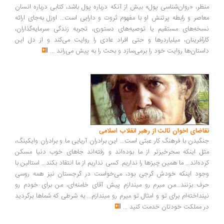
ظر، «روان‌شناسی پول» بیش از آنکه درباره پول باشد، کتابی درباره انسان
اصر و رابطه پرتنش او با مفهوم ثروت و دارایی است... اوزل به‌جای ارائه
خه‌های مستقیم یا توصیه‌های دستوری، تجربه زندگی سرمایه‌گذاران،
رآفرینان، میلیاردرها و حتی افراد عادی را روایت می‌کند و از دل این
ستان‌ها روایت خود را برمی‌سازد و بحث را به پیش می‌راند
...
اضای اخوان ثالث از رهبر انقلاب اسلامی
گیدن با فرهنگ کار عبثی است... این برادران آریایی ما و برادران وایکینگ،
ل اینکه سحرخیزتر از ما بوده‌اند و رفته‌اند جاهای خوب دنیا مسکن
ده‌اند... ما همین چیزها را نداریم. کسی نداریم از ما انتقاد بکند... استالین با
ود اینکه خودش گرجی بود، می‌خواست در گرجستان نیز همه روسی
ف بزنند...من میرم رو میندازم پیش آقای خامنه‌ای، من برای خودم رو
نداخته‌ام برای تو و امثال تو میرم رو میندازم... به شرطی که شماها برگردید
 مملکت خودتان خدمت کنید
...