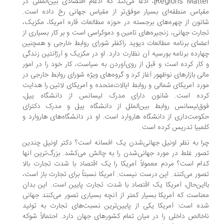
Regions Matter]، ادعا می‌کند که ادغام اقتصادی بین‌المللی در
یاس منطقه‌ای بسیار موفق‌تر از مقیاس جهانی رخ داده است.
نون از چهره‌های برجسته در حوزه مطالعات قاره آمریکا، مکزیک،
ارت جهانی، زنجیره‌های تامین و دموکراسی است و بر کار بسیاری از
ضای برنامه مطالعات دیوید راکفلر شورای روابط خارجی و همچنین
ارده برنامه بورسیه آن نظارت دارد. او در مکزیک و آرژانتین زندگی
کار کرده است و قبل از روی‌آوردن به سیاست، کار خود را در امور
لی بازارهای نوظهور آغاز کرد و گروه‌های ویژه شورای روابط خارجی در
رد آمریکای شمالی و روابط ایالات‌متحده و آمریکای لاتین را هدایت
ده است. شانون دارای مدرک لیسانس از دانشگاه ییل،
ق‌لیسانس روابط بین‌الملل از دانشگاه ییل و مدرک دکترای
ومت‌داری از دانشگاه هاروارد است. او در دانشگاه‌های هاروارد و
مبیا تدریس کرده است.
ا به نظر اونیل جهانی‌شدن یک افسانه است؟ دکتر اونیل چندین
ور غلط در مورد جهانی‌شدن را به چالش می‌کشد. بزرگ‌ترین آنها
ام است؟ مردم معمولاً آمریکا را یک اقتصاد با شدت تجارت بالا
ور می‌کنند. این درست نیست. آمریکا نسبتاً برای تجارت باز است،
این‌حال، آمریکا یک اقتصاد با شدت تجارت پایین است. این بدان
ناست که آمریکا بسیار کمتر از آنچه بسیاری تصور می‌کنند جهانی
ه است: آمریکا یکی از پایین‌ترین نسبت‌های تجارت به تولید
خالص داخلی را در میان تمام کشورهای جهان دارد. احتمالاً شوکه