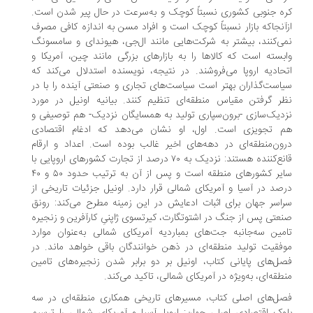
ه جنوبی کشوری نسبتاً کوچک و به‌سرعت در حال پیر شدن است.
آنجا‌که بازار نسبتاً کوچک است و افراد مسن به اندازه کافی مصرف
ی‌کنند، بیشتر به شرکت‌هایی مانند ال‌جی، هیوندای و سامسونگ
بسته است که کالاها را به بازارهای بزرگی مانند چین، آمریکا و
حادیه اروپا می‌فروشند. در نتیجه، نویسنده استدلال می‌کند که
است‌گذاران بهتر است سیاست‌های تجاری و صنعتی آینده را با در
ر گرفتن مقیاس منطقه‌ای تنظیم کنند. بیانیه اونیل در مورد
دیک‌سازی -برون‌سپاری تولید به همسایگان نزدیک- هم توصیفی و
 تجویزی است. اول، او نشان می‌دهد که ادغام اقتصادی
ون‌منطقه‌ای در دهه‌های اخیر غالب بوده است. اعداد و ارقام
قانع‌کننده هستند: نزدیک به ۷۰ درصد از تجارت کشورهای اروپایی با
سایر کشورهای منطقه است و پس از آن به ترتیب حدود ۵۰ و ۴۰
صد در آسیا و آمریکای شمالی قرار دارد. اونیل جزئیات تاریخی از
اسر جهان برای اثبات ادعایش در این زمینه مطرح می‌کند: رونق
عتی پس از جنگ در اشتوتگارت، کیرتسوی ژاپنیِ کارآفرین و زنجیره
مین سه‌جانبه جت‌های بمباردیه آمریکای شمالی به‌عنوان موارد
فقیت تولید منطقه‌ای در ذهن خوانندگان باقی خواهد ماند. در
ل‌های پایانی کتاب، اونیل بر دو برابر شدن زنجیره‌های تامین
طقه‌ای، به‌ویژه در آمریکای شمالی، تاکید می‌کند.
ل‌های اصلی کتاب، مسیرهای تاریخی همکاری منطقه‌ای در سه