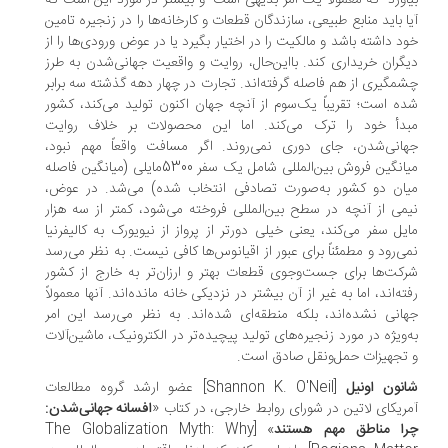
اورد -که معمولاً یک امر بدیهی است- و بیشتر در مورد این است که
ا باید منابع طبیعی، سازندگان قطعات و کارخانه‌ها را در زنجیره تامین
د داشته باشد و مالکیت را در اختیار بگیرد یا در عوض ورودی‌ها را از
گران خریداری کند. بااین‌حال، روایت و واقعیت جهانی‌شدن به طرز
مگیری از هم فاصله گرفته‌اند. تجارت در چهار دهه گذشته سه برابر
ه است؛ تقریباً یک‌سوم از آنچه جهان اکنون تولید می‌کند، کشور
دأ خود را ترک می‌کند. اما این محصولات بر خلاف روایت
انی‌شدن، جای دوری نمی‌روند. اگر مسافت واقعاً مهم نبود،
میانگین فروش بین‌المللی شامل یک سفر 5300مایلی (میانگین فاصله
ان دو کشور به‌صورت تصادفی انتخاب شده) می‌شد. در عوض،
می از آنچه در سطح بین‌المللی فروخته می‌شود، کمتر از سه هزار
یل سفر می‌کند، یعنی خیلی دورتر از پرواز از نیویورک به کالیفرنیا
ی‌رود و مطمئناً برای عبور از اقیانوس‌ها کافی نیست. به نظر می‌رسد
کت‌ها برای جست‌وجوی قطعات بهتر و ارزان‌تر به خارج از کشور
ته‌اند، اما به غیر از آن بیشتر در نزدیکی خانه مانده‌اند. آنها معمولاً
انی نشده‌اند، بلکه منطقه‌ای شده‌اند. به نظر می‌رسد این امر
‌ویژه در مورد زنجیره‌های تولید پیچیده‌تر در الکترونیک، ماشین‌آلات
تجهیزات حمل‌ونقل صادق است.
نون اونیل
[Shannon K. O'Neil] عضو ارشد گروه مطالعات
ریکای لاتین در شورای روابط خارجی، در کتاب «
افسانه جهانی‌شدن:
ا مناطق مهم هستند
» [The Globalization Myth: Why