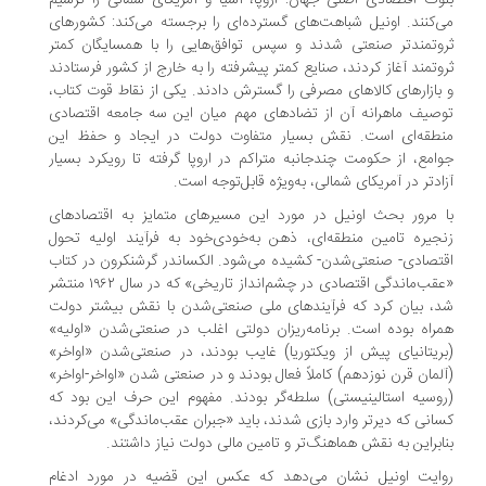
وک اقتصادی اصلی جهان: اروپا، آسیا و آمریکای شمالی را ترسیم
‌کنند. اونیل شباهت‌های گسترده‌ای را برجسته می‌کند: کشورهای
وتمندتر صنعتی شدند و سپس توافق‌هایی را با همسایگان کمتر
وتمند آغاز کردند، صنایع کمتر پیشرفته را به خارج از کشور فرستادند
بازارهای کالاهای مصرفی را گسترش دادند. یکی از نقاط قوت کتاب،
صیف ماهرانه آن از تضادهای مهم میان این سه جامعه اقتصادی
طقه‌ای است. نقش بسیار متفاوت دولت در ایجاد و حفظ این
امع، از حکومت چندجانبه متراکم در اروپا گرفته تا رویکرد بسیار
ادتر در آمریکای شمالی، به‌ویژه قابل‌توجه است.
 مرور بحث اونیل در مورد این مسیرهای متمایز به اقتصادهای
جیره تامین منطقه‌ای، ذهن به‌خودی‌خود به فرآیند اولیه تحول
تصادی- صنعتی‌شدن- کشیده می‌شود. الکساندر گرشنکرون در کتاب
«عقب‌ماندگی اقتصادی در چشم‌انداز تاریخی» که در سال ۱۹۶۲ منتشر
، بیان کرد که فرآیندهای ملی صنعتی‌شدن با نقش بیشتر دولت
راه بوده است. برنامه‌ریزان دولتی اغلب در صنعتی‌شدن «اولیه»
ریتانیای پیش از ویکتوریا) غایب بودند، در صنعتی‌شدن «اواخر»
لمان قرن نوزدهم) کاملاً فعال بودند و در صنعتی شدن «اواخر-اواخر»
وسیه استالینیستی) سلطه‌گر بودند. مفهوم این حرف این بود که
انی که دیرتر وارد بازی شدند، باید «جبران عقب‌ماندگی» می‌کردند،
ابراین به نقش هماهنگ‌تر و تامین مالی دولت نیاز داشتند.
ایت اونیل نشان می‌دهد که عکس این قضیه در مورد ادغام