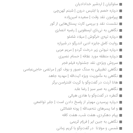
سلوکیان | اردشیر خدادادیان
درباره خصم یا ابلیس درون | شبنم کهن‌چی
پیرامون نقد وقت | سعیده امین‌زاده
نشست نقد و بررسی کارت پستال‌هایی از گور
نگاهی به نی‌نای ارسطویی | رضیه انصاری
درباره تپه‌ی خرگوش | میلاد شاملو
روایت کامل جایزه ادبی اندرزگو در شیرازه
درباره نیوتن زیر درخت گردو | مریم عربی
درباره منطقه مورد علاقه | حسام نصیری
سروش ویژه‌‌ی نقد جشنواره فیلم فجر
نگاهی تطبیقی به سنگ صبور و بوف کور | مرتضی حاجی‌عباسی
نگاهی به مأموریت ویژه آیت‌الله | مهدیه جاهد
هانا آرنت در گفت‌وگو با گریت اشتراسن برگر
نگاهی به صبر سبز | رضا عابد
گنطره در گفت‌وگو با هادی هیالی
درباره پرسیدن مهم‌تر از پاسخ دادن است | جابر تواضعی
و اما پسرهای ننه‌عبدالله | پونه فضائلی
پیام دهکردی، هفت شب، هفت کافه
نگاهی به جین ایر | فرزام کریمی
شمس و مولانا  در گفت‌وگو با کریم زمانی