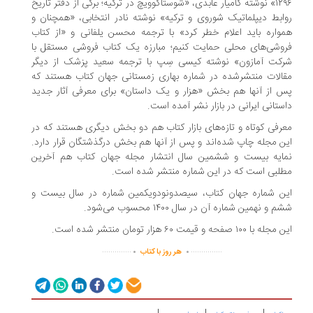
۱۲۹۶» نوشته کامیار عابدی، «شوستاکوویچ در ترکیه؛ برگی از دفتر تاریخ
ابط دیپلماتیک شوروی و ترکیه» نوشته نادر انتخابی، «همچنان و
واره باید اعلام خطر کرد» با ترجمه محسن یلفانی و «از کتاب
وشی‌های محلی حمایت کنیم؛ مبارزه یک کتاب فروشی مستقل با
کت آمازون» نوشته کیسی سِپ با ترجمه سعید پزشک از دیگر
الات منتشرشده در شماره بهاری زمستانی جهان کتاب هستند که
 از آنها هم بخش «هزار و یک داستان» برای معرفی آثار جدید
ستانی ایرانی در بازار نشر آمده است.
رفی کوتاه و تازه‌های بازار کتاب هم دو بخش دیگری هستند که در
ن مجله چاپ شده‌اند و پس از آنها هم بخش درگذشتگان قرار دارد.
ایه بیست و ششمین سال انتشار مجله جهان کتاب هم آخرین
لبی است که در این شماره منتشر شده است.
ن شماره جهان کتاب، سیصدونودویکمین شماره در سال بیست و
 و نهمین شماره آن در سال ۱۴۰۰ محسوب می‌شود.
 با ۱۰۰ صفحه و قیمت ۶۰ هزار تومان منتشر شده است.
.
.
..............
...............
هر روز با کتاب