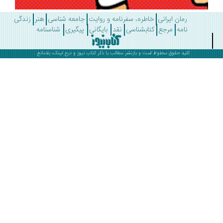
رمان ایرانی
خاطره، سفرنامه و روایت
جامعه شناسی
هنر
زندگی
نامه
مرجع
کتابشناسی
نقد
بایگانی
پیگیری
شناسنامه
کلیه حقوق محفوظ است و بازنشر مطالب با ذکر
کتاب نیوز
و درج لینک، بلامانع .