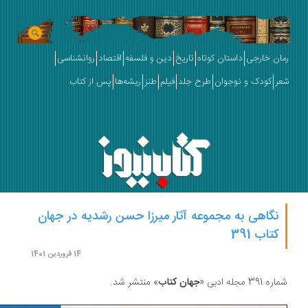
ان خارجی
داستان کوتاه
تاریخ
دین و فلسفه
اقتصاد
روانشناسی
ر
کودک و نوجوان
طرح جلد
فیلم
طنز
ریشه‌ها
پس از کتاب
نگاهی به مجموعه آثار میرزا حسن رشدیه در جهان
کتاب 391
14 فروردین 1401
391 مجله ادبی «
جهان کتاب
» منتشر شد.