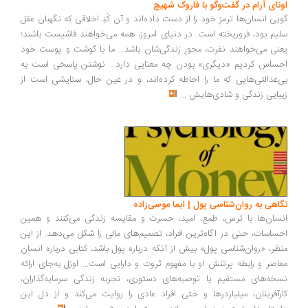
ونای آرام در گفت‌وگو با فاروک شهیچ
یی انسان‌ها ترمزِ خود را از دست داده‌اند و آن کُدِ اخلاقی که نگهبان عقل
یم بود، فروریخته است. در دنیای امروز، همه می‌خواهند فاشیست باشند؛
نی می‌خواهند نفرت، محورِ زندگی‌شان باشد... ما با گوشت و پوست خود
ساس کردیم «دیگری» بودن چه معنایی دارد... نوشتن پاسخی است به
‌عدالتی‌هایی که ما را احاطه کرده‌اند، و در عین حال، ستایشی است از
بایی زندگی و شادی‌هایش
...
اهی به روان‌شناسی پول | ایما موسی‌زاده
سان‌ها با ترس، طمع، امید، حسرت و مقایسه زندگی می‌کنند و همین
ساسات، حتی در آگاه‌ترین افراد، تصمیم‌های مالی را شکل می‌دهد. از این
ظر، «روان‌شناسی پول» بیش از آنکه درباره پول باشد، کتابی درباره انسان
اصر و رابطه پرتنش او با مفهوم ثروت و دارایی است... اوزل به‌جای ارائه
خه‌های مستقیم یا توصیه‌های دستوری، تجربه زندگی سرمایه‌گذاران،
رآفرینان، میلیاردرها و حتی افراد عادی را روایت می‌کند و از دل این