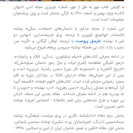
مهر، شماره نوروزی مجله ادبی «جهان
 گزارش
کتاب نیوز
به نقل از
کتاب» ویژه بهمن و اسفند ۱۴۰۰ به تازگی منتشر شده و روی پیشخوان
بوعات آمده است.
ن شماره از مجله مذکور با داستان‌های «سعادت سگی» نوشته
کساندر ایوانویچ کوپرین با ترجمه پرتو شریعتمداری، «پولین دو
.» نوشته
مارسل پروست
با ترجمه توفان گرگانی و «گربه من:
یب زاده، آزاد، بی همتا» نوشته سیروس پرهام شروع می‌شود.
 ادامه معرفی کتاب‌های «خیام نیشابوری: زندگی، افکار و رباعیات»،
موز اشراقی شاهنامه (شرح ابیات و حلّ رموز داستان سیاوخش)»،
اریخ کاشان» و «مجموعه آثار میرزا حسن رشدیه تبریزی» آمده و
 از این معرفی‌ها، مقاله «ردپای کافکا در عزاداران بَیَل» به قلم
ید رضوانی منتشر شده است. کتاب‌های «فهم طبقه»، «فلسفه گربه
ا: گربه‌ها و معنای زندگی»، «زمین زهری»، «درد نهفته» و «دویدن تا
ِ بودن» هم در ادامه معرفی شده‌اند. مقاله بعدی این مجله، «زنان
 چهره و طرح جلدهایی برای شعر عاشقانه - اجتماعی امروز» نوشته
صر نصیری است.
ش دوم مقاله «دانشنامه نگاری در پرتو سیاست فرهنگی» نوشته
دالحسین آذرنگ، «ویراستاران پرده نشین» نوشته محسن شجاعی،
بخش اول مقاله «تلقی و تصور شاعران ایران از لنین و استالین: ۱۳۲۵ -