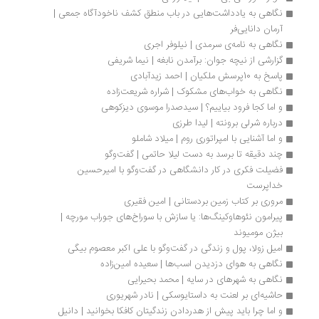
نگاهی به یادداشت‌هایی در باب منطق کشف ناخودآگاه جمعی | 
آرمان دانایی‌فر
نگاهی به نامه‌ی سرمدی | نیلوفر اجری
گزارشی از نیچه جوان: برآمدن نابغه | نیما شریفی
پاسخ به 10پرسش ملکیان | احمد زیدآبادی
نگاهی به خواب‌های مشکوک | شراره شریعت‌زاده
و اما کجا فرود بیاییم؟ | سیدصدرا موسوی دیزکوهی 
درباره شرلی برونته | لیدا طرزی
و اما آشنایی با امپراتوری روم | میلاد شاملو
چند دقیقه تا برسد به دست لیلا حاتمی | گفت‌‌وگو 
فضیلت فکری در کار دانشگاهی در گفت‌وگو با امیرحسین 
خداپرست
مروری بر کتاب زمین بردستانی | امین فقیری
پیرامون نئوهاوکینگ‌ها: یا سازش با سوراخ‌های جوراب مورچه | 
بیژن مومیوند
امیل زولا، پول و زندگی در گفت‌وگو با علی اکبر معصوم بیگی
نگاهی به هوای دزدیدن اسب‌ها | سعیده امین‌زاده
نگاهی به شهرهای در سایه | محمد بحیرایی
حاشیه‌ای بر لعنت به داستایوسکی | نادر شهریوری
و اما چرا باید پیش از هدردادن زندگیتان کافکا بخوانید | دانیل 