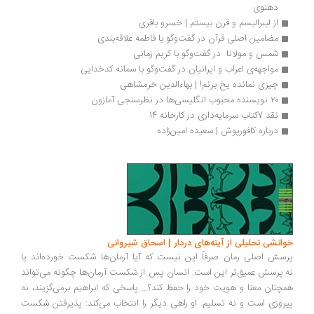
دهنوی
از لیبرالیسم و قرن بیستم | خسرو باقری
مضامین اصلی قرآن در گفت‌وگو با فاطمه علاقه‌بندی
شمس و مولانا  در گفت‌وگو با کریم زمانی
مواجهه‌ی اعراب و ایرانیان در گفت‌وگو با سمانه کدخدایی
چیزی نمانده یخ بزنم! | بهاءالدین خرمشاهی
۲۰ نویسنده محبوب انگلیسی‌ها در نظرسنجی آمازون
نقد 7کتاب سرمایه‌داری در کارخانه 14
درباره کافورپوش | سعیده امین‌زاده
انشی تحلیلی از آینه‌های دردار | اسحاق شیروانی
سش اصلی رمان صرفاً این نیست که آیا آرمان‌ها شکست خورده‌اند یا
.پرسش عمیق‌تر این است: انسان پس از شکست آرمان‌ها چگونه می‌تواند
چنان معنا و هویت خود را حفظ کند؟... پاسخی که ابراهیم برمی‌گزیند، نه
روزی است و نه تسلیم. او راهی دیگر را انتخاب می‌کند: پذیرفتن شکست