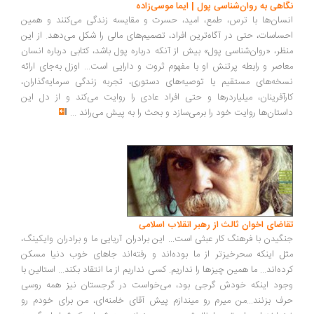
اهی به روان‌شناسی پول | ایما موسی‌زاده
سان‌ها با ترس، طمع، امید، حسرت و مقایسه زندگی می‌کنند و همین
ساسات، حتی در آگاه‌ترین افراد، تصمیم‌های مالی را شکل می‌دهد. از این
ظر، «روان‌شناسی پول» بیش از آنکه درباره پول باشد، کتابی درباره انسان
اصر و رابطه پرتنش او با مفهوم ثروت و دارایی است... اوزل به‌جای ارائه
خه‌های مستقیم یا توصیه‌های دستوری، تجربه زندگی سرمایه‌گذاران،
رآفرینان، میلیاردرها و حتی افراد عادی را روایت می‌کند و از دل این
ستان‌ها روایت خود را برمی‌سازد و بحث را به پیش می‌راند
...
اضای اخوان ثالث از رهبر انقلاب اسلامی
گیدن با فرهنگ کار عبثی است... این برادران آریایی ما و برادران وایکینگ،
ل اینکه سحرخیزتر از ما بوده‌اند و رفته‌اند جاهای خوب دنیا مسکن
ده‌اند... ما همین چیزها را نداریم. کسی نداریم از ما انتقاد بکند... استالین با
ود اینکه خودش گرجی بود، می‌خواست در گرجستان نیز همه روسی
ف بزنند...من میرم رو میندازم پیش آقای خامنه‌ای، من برای خودم رو