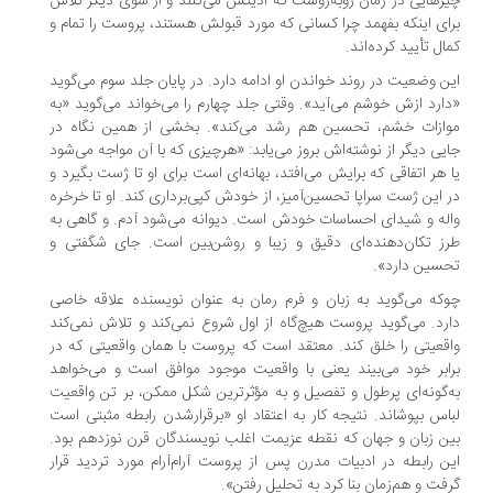
زهایی در رمان روبه‌روست که اذیتش می‌کنند و از سوی دیگر تلاش
ای اینکه بفهمد چرا کسانی که مورد قبولش هستند، پروست را تمام و
ال تأیید کرده‌اند.
ن وضعیت در روند خواندن او ادامه دارد. در پایان جلد سوم می‌گوید
ارد ازش خوشم می‌آید». وقتی جلد چهارم را می‌خواند می‌گوید «به
ازات خشم، تحسین هم رشد می‌کند». بخشی از همین نگاه در
یی دیگر از نوشته‌اش بروز می‌یابد: «هرچیزی که با آن مواجه می‌شود
 هر اتفاقی که برایش می‌افتد، بهانه‌ای است برای او تا ژست بگیرد و
 این ژست سراپا تحسین‌آمیز، از خودش کپی‌برداری کند. او تا خرخره
له و شیدای احساسات خودش است. دیوانه می‌شود آدم. و گاهی به
ز تکان‌دهنده‌ای دقیق و زیبا و روشن‌بین است. جای شگفتی و
سین دارد».
که می‌گوید به زبان و فرم رمان به عنوان نویسنده علاقه‌ خاصی
رد. می‌گوید پروست هیچ‌گاه از اول شروع نمی‌کند و تلاش نمی‌کند
قعیتی را خلق کند. معتقد است که پروست با همان واقعیتی که در
ابر خود می‌بیند یعنی با واقعیت موجود موافق است و می‌خواهد
‌گونه‌ای پرطول و تفصیل و به مؤثرترین شکل ممکن، بر تن واقعیت
اس بپوشاند. نتیجه کار به اعتقاد او «برقرارشدن رابطه مثبتی است
ن زبان و جهان که نقطه عزیمت اغلب نویسندگان قرن نوزدهم بود.
ن رابطه در ادبیات مدرن پس از پروست آرام‌آرام مورد تردید قرار
فت و هم‌زمان بنا کرد به تحلیل رفتن».