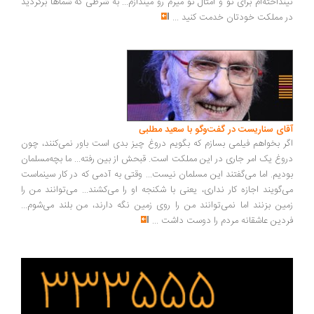
نداخته‌ام برای تو و امثال تو میرم رو میندازم... به شرطی که شماها برگردید
 مملکت خودتان خدمت کنید
...
ای سناریست در گفت‌وگو با سعید مطلبی
ر بخواهم فیلمی بسازم که بگویم دروغ چیز بدی است باور نمی‌کنند، چون
وغ یک امر جاری در این مملکت است. قبحش از بین رفته... ما بچه‌مسلمان
دیم. اما می‌گفتند این مسلمان نیست... وقتی به آدمی که در کار سینماست
‌گویند اجازه کار نداری، یعنی با شکنجه او را می‌کشند... می‌توانند من را
ین بزنند اما نمی‌توانند من را روی زمین نگه دارند، من بلند می‌شوم...
دین عاشقانه مردم را دوست داشت
...