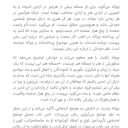
که می‌گوید برای او مسئله بیش از هرچیز در آزادی ادبیات و به
بیری در آزادی هنر و آزادی مخاطب نهفته است. اینکه هرکسی در
 زمانی باید بتواند در مورد هر اثر هنری به دنبال موضع شخصی
دش باشد و هیچ‌چیزی مطلق نیست. او می‌گوید دست‌کم پانصد
حه از پنج هزار صفحه «در جست‌وجو...» سکرآور بوده اما کمتر به
 پرداخته چراکه در اغلب آثار متعدد و مرجعی که درباره این رمان
وست نوشته‌ شده‌اند به همین موضوع پرداخته‌اند و چوکه خواسته
ت نظر خودش را درباره این رمان بنویسد.
وکه تکلیف را هم معلوم می‌کند و خودش توضیح می‌دهد که
ظورش از هنر یا مسئله هنر چیست: «مسئله هنر این نیست که یک
ف را زیباتر و شکیل‌تر بگوییم تا شنوندگان را اغفال کنیم و بعد بتوانیم
راه آنها با تکبر دست روی دست بگذاریم؛ بلکه این است که مدام به
بال آن لحنی باشیم که موافقان از آن سر درنیاورند، بی‌چون و چرا در
ابر آن سر تسلیم فرود نیاورند و ناتوان باشند از واردکردن آن لحن در
ام خاص خود». و بعد می‌گوید پروست در پنج هزار صفحه واقعیت
 همان‌طورکه در برابرش یافته لاک و مهر کرده است.
که چندبار در کتابش به موضع اجتماعی تأکید می‌کند و از این منظر
ه نقد موضع من/راوی رمان می‌پردازد: «من تاب تحمل موضع
تماعی تأییدآمیز راوی و اعتقاد کورکورانه او به سلسله‌مراتب کهن را
ارم. من راوی می‌سوزد در شوق ترقی‌کردن و تعلق‌داشتن به آن بالای