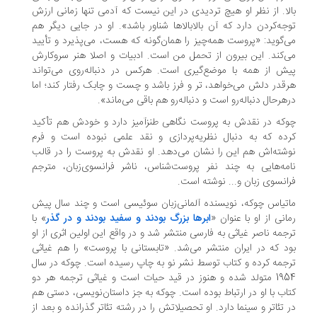
لا. از نظر او هیچ تردیدی در این نیست که آدمی تنها زمانی ارزش
جه‌کردن دارد که آن بالابالاها شناور باشد». او در جایی دیگر هم
‌گوید: «پروست همه‌چیز را همان‌گونه که هست، می‌پذیرد و تأیید
‌کند. این بیرون از تحمل من است. ادبیات و اصلا هنر سروکارش
ش از همه با موضع‌گیری است. هرکس در دنباله‌روی می‌تواند
قدر دلش می‌خواهد، تر و فرز باشد و چست و چابک رفتار کند؛ اما
هرحال دنباله‌رو است و دنباله‌رو هم باقی می‌ماند».
که در نقدش به پروست نگاهی طنزآمیز دارد و خودش هم تأکید
ده که به دنبال نظریه‌پردازی و نقد علمی نبوده است و فرم
شته‌اش هم این را نشان می‌دهد. او نقدش به پروست را در قالب
مه‌هایی به چند نفر پروست‌شناس، ناشر فرانسوی‌زبان، مترجم
انسوی زبان و... نوشته است.
تیاس چوکه، نویسنده آلمانی‌زبان سوئیسی است و چند سال پیش
انی از او با عنوان «
ابرها بزرگ بودند و سفید بودند و در گذر
» با
جمه ناصر غیاثی به فارسی منتشر شد و در واقع این اولین اثری از او
د که در ایران منتشر می‌شد. «تابستانی با پروست» را هم غیاثی
جمه کرده و کتاب توسط نشر نو به چاپ رسیده است. چوکه در سال
1954 متولد شده و هنوز در قید حیات است و غیاثی ترجمه هر دو
اب با او در ارتباط بوده است. چوکه به جز داستان‌نویسی، دستی هم
 تئاتر و سینما دارد. او تحصیلاتش را در رشته تئاتر گذرانده و بعد از