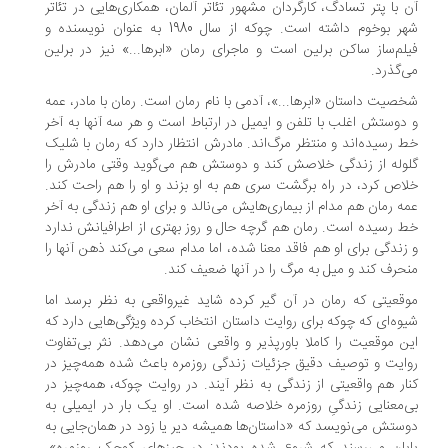
 با پتر تسادگ، کارگردان مشهور تئاتر آلمان، همکاری‌هایی در تئاتر
شهر بوخوم داشته است. چوکه از سال 1980 به عنوان نویسنده و
لم‌ساز ساکن برلین است و ماجرای رمان «ابرها...» نیز در برلین
‌گذرد.
صیت داستان «ابرها...»، آدمی با نام رمان است. رمان با مادر، عمه
دوستش اغلب با تلفن و ایمیل در ارتباط است و هر سه آنها به آخر
 رسیده‌اند و منتظر مرگ‌اند. مادرش انتظار دارد که رمان با شلیک
وله از زندگی خلاصش کند و دوستش هم می‌گوید وقتی مادرش را
اص کرد، در راه برگشت سری هم به او بزند و او را هم راحت کند.
ه رمان هم مدام از بیماری‌هایش می‌نالد و برای او هم زندگی به آخر
 رسیده است. رمان هم گرچه حال و روز بهتری از اطرافیانش ندارد
زندگی برای او هم فاقد معنا شده،‌ اما مدام سعی می‌کند ذهن آنها را
حرف کند و میل به مرگ را در آنها ضعیف کند.
قعیتی که رمان در آن گیر کرده شاید غیرواقعی به نظر برسد اما
وه‌ای که چوکه برای روایت داستان انتخاب کرده ویژگی‌هایی دارد که
ن موقعیت را کاملا باورپذیر و واقعی نشان می‌دهد. نثر بی‌تفاوت
ایت و توصیف دقیق جزئیات زندگی روزمره باعث شده همه‌چیز در
ار هم واقعیتی از زندگی به نظر آیند. در روایت چوکه، همه‌چیز در
‌معنایی زندگیِ روزمره خلاصه شده است. او یک بار در ایمیلی به
ستش می‌نویسد که «داستان‌ها همیشه دیر یا زود در همان‌جایی به