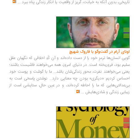
ریخی، بدون آنکه به خیانت، گریز از واقعیت یا انکار زندگی پناه ببرد
...
ونای آرام در گفت‌وگو با فاروک شهیچ
یی انسان‌ها ترمزِ خود را از دست داده‌اند و آن کُدِ اخلاقی که نگهبان عقل
یم بود، فروریخته است. در دنیای امروز، همه می‌خواهند فاشیست باشند؛
نی می‌خواهند نفرت، محورِ زندگی‌شان باشد... ما با گوشت و پوست خود
ساس کردیم «دیگری» بودن چه معنایی دارد... نوشتن پاسخی است به
‌عدالتی‌هایی که ما را احاطه کرده‌اند، و در عین حال، ستایشی است از
بایی زندگی و شادی‌هایش
...