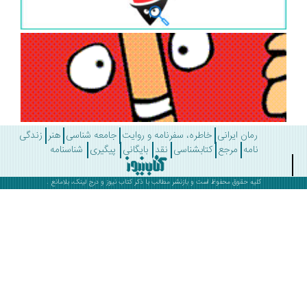
رمان ایرانی
خاطره، سفرنامه و روایت
جامعه شناسی
هنر
زندگی
نامه
مرجع
کتابشناسی
نقد
بایگانی
پیگیری
شناسنامه
کلیه حقوق محفوظ است و بازنشر مطالب با ذکر
کتاب نیوز
و درج لینک، بلامانع .