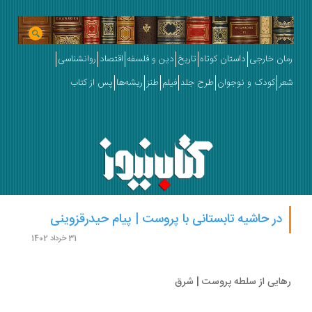
ان خارجی
داستان کوتاه
تاریخ
دین و فلسفه
اقتصاد
روانشناسی
ر
کودک و نوجوان
طرح جلد
فیلم
طنز
ریشه‌ها
پس از کتاب
در حاشیه تابستانی با پروست | پیام حیدرقزوینی
31 خرداد 1402
ایی از سلطه پروست | شرق