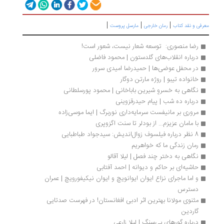
|
|
|
رفی و نقد کتاب
رمان خارجی
مارسل پروست
رضا منصوری:  توسعه شعار نیست، شعور است!
درباره انقلاب‌های گلدستون | محمود فاضلی
در محفل عوضی‌ها | حمیدرضا امیدی سرور
خانواده تیبو | روژه مارتن دوگار
نگاهی به خسروِ شیرین باباخانی | محمود پورسلطانی  
درباره ده شب | پیام حیدرقزوینی
مروری بر مانیفست سرمایه‌داری نوربرگ | ایما موسی‌زاده
با مامان عزیزم... از بودلر تا سنت اگزوپری
8 نظر درباره فیلسوف زوال‌اندیش: سیدجواد طباطبایی
رمان زندگی ما که خواهریم
نگاهی به دختر چند فصل | لیلا آقالو
حاشیه‌ای بر حاکم و دیوانه | احمد آفتابی
و اما ماجرای نزاع ایوان ایوانویچ و ایوان نیکیفورویچ | عمران 
دسترس
مثنوی مولانا بهترین اثر ادبی افغانستان! در فهرست صدتایی 
گاردین
درباره گورهای بی‌سنگ | لیلا زارعی