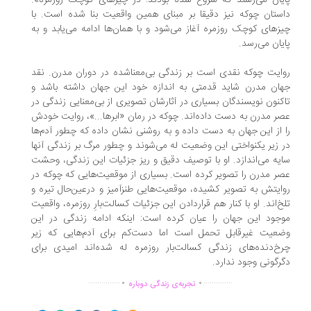
یان می‌رسند که شروع شده بودند: در چیزهای کوچک روزمره».
ستان چوکه نیز دقیقا بر مبنای همین واقعیت بنا شده است. با
زهای کوچک روزمره آغاز می‌شود و با همان‌ها ادامه می‌یابد و به
یان می‌رسد.
ایت چوکه نقدی است بر زندگی بی‌معنا‌شده در دوران مدرن. نقد
ان مدرن شاید قدمتی به اندازه خود این جهان داشته باشد و
کنون نویسندگان بسیاری در آثارشان تصویری از بی‌معنایی زندگی در
ر مدرن به دست داده‌اند. چوکه در رمان «ابرها...»، روایت خودش
 از این جهان به دست داده و به روشنی نشان داده که چطور آدم‌ها
 زیر یکنواختی این وضعیت له می‌شوند و چطور مرگ بر زندگی آنها
یه می‌اندازد. او با توصیف دقیق و ریز جزئیات این زندگی، وحشت
ر مدرن را تصویر کرده است. بسیاری از موقعیت‌هایی که چوکه در
ایتش به تصویر کشیده، موقعیت‌هایی طنزآمیز و درعین‌حال تیره و
خ‌اند. او با کنار هم قرار‌دادن این جزئیات کسالت‌بارِ روزمره، واقعیت
جود این جهان را عیان کرده است:‌ اینکه ادامه زندگی در این
عیت غیرقابل تحمل است اما دست‌کم برای آدم‌هایی که زیر
خ‌دنده‌های زندگی کسالت‌بار روزمره له شده‌اند امیدی برای
رگونی وجود ندارد.
.
.
...............
..............
تجربه‌ی زندگی دوباره