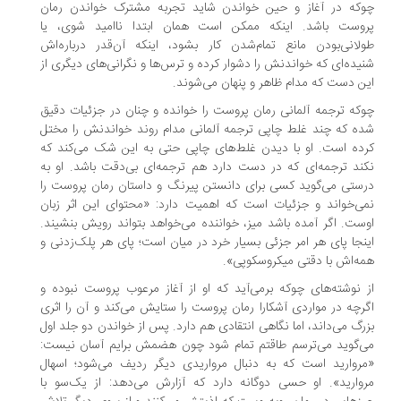
که در آغاز و حین خواندن شاید تجربه مشترک خواندن رمان
روست باشد. اینکه ممکن است همان ابتدا ناامید شوی، یا
لانی‌بودن مانع تمام‌شدن کار بشود، اینکه آن‌قدر درباره‌اش
یده‌ای که خواندنش را دشوار کرده و ترس‌ها و نگرانی‌های دیگری از
ن دست که مدام ظاهر و پنهان می‌شوند.
که ترجمه آلمانی رمان پروست را خوانده و چنان در جزئیات دقیق
ه که چند غلط چاپی ترجمه آلمانی مدام روند خواندنش را مختل
ده است. او با دیدن غلط‌های چاپی حتی به این شک می‌کند که
ند ترجمه‌ای که در دست دارد هم ترجمه‌ای بی‌دقت باشد. او به
ستی می‌گوید کسی برای دانستن پیرنگ و داستان رمان پروست را
ی‌خواند و جزئیات است که اهمیت دارد: «محتوای این اثر زبان
ست. اگر آمده باشد میز، خواننده می‌خواهد بتواند رویش بنشیند.
نجا پای هر امر جزئی بسیار خرد در میان است؛ پای هر پلک‌زدنی و
ه‌اش با دقتی میکروسکوپی».
 نوشته‌های چوکه برمی‌آید که او از آغاز مرعوب پروست نبوده و
رچه در مواردی آشکارا رمان پروست را ستایش می‌کند و آن را اثری
رگ می‌داند، اما نگاهی انتقادی هم دارد. پس از خواندن دو جلد اول
‌گوید می‌ترسم طاقتم تمام شود چون هضمش برایم آسان نیست:
روارید است که به دنبال مرواریدی دیگر ردیف می‌شود؛ اسهال
وارید». او حسی دوگانه دارد که آزارش می‌دهد: از یک‌سو با