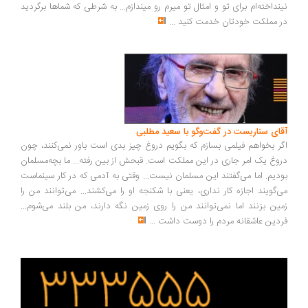
نداخته‌ام برای تو و امثال تو میرم رو میندازم... به شرطی که شماها برگردید
 مملکت خودتان خدمت کنید
...
ای سناریست در گفت‌وگو با سعید مطلبی
ر بخواهم فیلمی بسازم که بگویم دروغ چیز بدی است باور نمی‌کنند، چون
وغ یک امر جاری در این مملکت است. قبحش از بین رفته... ما بچه‌مسلمان
دیم. اما می‌گفتند این مسلمان نیست... وقتی به آدمی که در کار سینماست
‌گویند اجازه کار نداری، یعنی با شکنجه او را می‌کشند... می‌توانند من را
ین بزنند اما نمی‌توانند من را روی زمین نگه دارند، من بلند می‌شوم...
دین عاشقانه مردم را دوست داشت
...