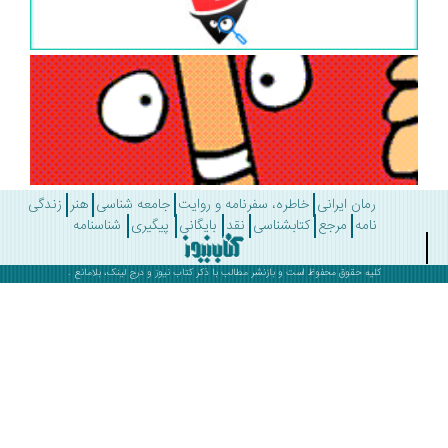
رمان ایرانی
خاطره، سفرنامه و روایت
جامعه شناسی
هنر
زندگی
نامه
مرجع
کتابشناسی
نقد
بایگانی
پیگیری
شناسنامه
کلیه حقوق محفوظ است و بازنشر مطالب با ذکر
کتاب نیوز
و درج لینک، بلامانع .