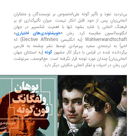
‌تردید نفوذ و تأثیر گوته علی‌الخصوص بر نویسندگان و متفکران
مانی‌زبانِ پس از خود قابل انکار نیست. میزان تأثیرگذاری او بر
هنگ آلمانی را شاید بشود تنها با اهمیتِ شکسپیر در جهان
گلوساکسون مقایسه کرد. رمان «
خویشاوندی‌های اختیاری
»
Wahlverwandtschaft (به انگلیسی Elective Affinities) که
یراً به ترجمه‌ی سعید پیرمرادی توسط نشر چشمه به فارسی
گردانده شده در قیاس با دیگر آثار مشهور
گوته
(به استثنای جهان
مانی‌زبان) چندان مورد توجه قرار نگرفته است. مع‌الوصف، سرنوشت
ن رمان در ادبیات و تفکر آلمانی حکایتی دیگر دارد.