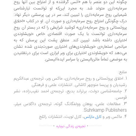
ونه این دو عنصر با هم «اُنس گرفتند» و از امتزاج بین آنها روح
مایه‌داری متولد شد. به مجرد این‌که او توانست تبارشناسی
میایی روح سرمایه‌داری را تبیین کند، سر در پی پرسشی دیگر نهاد:
ک چگونگی امتزاج روح سرمایه‌داری و صورت آن. او در کتاب «اخلاق
وتستانی و روح سرمایه‌داری» کوشید شرایطی را که در بستر آن روح
مایه‌داری توانست با یک صورت اقتصادی خاص خویشاوندی
تیاری داشته باشد تبیین کند. منطق پشت این پرسش که به
انجی استعاره‌ی خویشاوندی‌های اختیاری صورت‌بندی شده نشان
‌دهد که خویشاوندی اختیاری برای وبر ابزاری است برای درنغلتیدن
 موضعی تماماً ماتریالیستی یا سراسر ایده‌آلیستی.
ابع:
. اخلاق پروتستانی و روح سرمایه‌داری، ماکس وبر، ترجمه‌ی عبدالکریم
یدیان و پریسا منوچهر کاشانی. انتشارات علمی و فرهنگی
. جامعه‌شناسی دولت، برتراند بدیع، ترجمه‌ی احمد نقیب‌زاده، نشر
مس.
3. مطالعات علمی، یوهان وولفگانگ گوته، ترجمه‌ی داگلاس میلر،
Suhrkamp Publisher
، کارل لویت، انتشارات راتلج
کارل مارکس
.
.
...............
..............
تجربه‌ی زندگی دوباره