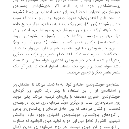
دک به سروان پدیدار گشت، کودکی که هیچ شباهتی به پدر
ست‌شناختی خود ندارد. البته اگر خویشاوندی به‌منزله‌ی
یشاوندی اختیاری لحاظ گردد پای عنصر انتخاب نیز وسط کشیده
‌شود. طبق گفته‌ی اِدوارد «خویشاوندی‌ها زمانی جالب‌اند که سبب
جدایی شوند» (ص 61)، یعنی یک رابطه به رابطه‌ای دیگر ترجیح داده
د. طُرفه آن‌که، تمایز بین خویشاوندی و خویشاوندی اختیاری در
ک بهتر وبر نیز بسیار راه‌گشاست. علی‌الأصول، خویشاوندی مربوط
‌شود به میل ترکیبی عناصر یکسان و مشابه (همچون آب و جیوه)؛
ا برای خویشاوندی اختیاریِ عناصر با هم چندان نمی‌توان به دنبال
ت گشت. معلوم نیست که ابتدا کدام عنصر برای ترکیب با دیگری
ش‌قدم شده است. خویشاوندی اختیاری خواه مبتنی بر شباهت
شد خواه تضاد بر پایه‌ی یک انتخاب استوار است که بنابر آن یک
صر عنصرِ دیگر را ترجیح می‌دهد.
تعاره‌ی خویشاوندی اختیاری گوته به ما کمک می‌کند تا استدلال وبر
استفاده‌ی او از این استعاره را بهتر درک کنیم. وبر گونه‌ای
یشاوندی اختیاری مضاعف را برای‌مان ترسیم می‌کند: یکی موجدِ
ح سرمایه‌داری است، و دیگری مولّدِ سرمایه‌داری مدرن. در وهله‌ی
ست، او نشان می‌دهد که بین اخلاق حرفه‌ای و ریاضت‌ورزی برخی
 گروه‌های پروتستانی خویشاوندی اختیاری وجود دارد. واکنش
میایی ناشی از تعامل بین این دو به تولید چیزی انجامید که متفاوت
 آنهاست و آن چیزی نیست جز روح سرمایه‌داریِ مدرن (مثال