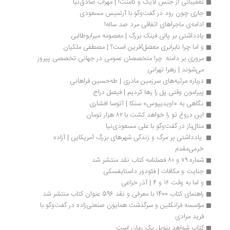
تعقیباتی از جنس لایک و کامنت! | مهراب صادق‌نیا
جاری چون رود در گفت‌وگو با آرتمیس مسعودی
ادامه‌ی ماجراهای اتفاقی مرد صد ساله!
یادداشتی بر پالی فینک بزرگ | معصومه میرابوطالبی
و اما چرا نابرابری معضل‌آفرین است؟ | مصطفی ملکیان
مروری بر دامنه: چرا متخصصان عمومی در جهانی تخصصی پیروز 
می‌شوند | زهرا تهرانی
درباره مرثیه‌های سرزمین مادری | طه‌حسین فراهانی
پیرامون وقتی پل را رها کردیم | فیصل دراج
نگاهی به «اويدیپوس» سنکا | آتوسا افشاری
این دروغ تو را خواهد کشت با ۸۲ هزار تومان
متال‌باز در گفت‌وگو با علی مسعودی‌نیا
 یادداشتی بر مرگ و زندگی شهرهای بزرگ آمریکایی | آزاده 
خرمی‌مقدم 
شماره ۷۹ و ۸۰ فصلنامه کتاب نقد منتشر شد
جنایت و مکافات | فئودور داستایفسکی
و اما به وقت ۱۶ و ۴ | آذر خزاعی
راهنمای کتاب 1400 با معرفی و نقد 596 عنوان کتاب منتشر شد
مؤسسه فرانکلین و سرگذشت همایون صنعتی‌زاده در گفت‌وگو با 
فرید مرادی
کتاب شواهد بنویل یک رمان است