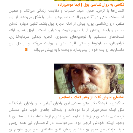
اهی به روان‌شناسی پول | ایما موسی‌زاده
سان‌ها با ترس، طمع، امید، حسرت و مقایسه زندگی می‌کنند و همین
ساسات، حتی در آگاه‌ترین افراد، تصمیم‌های مالی را شکل می‌دهد. از این
ظر، «روان‌شناسی پول» بیش از آنکه درباره پول باشد، کتابی درباره انسان
اصر و رابطه پرتنش او با مفهوم ثروت و دارایی است... اوزل به‌جای ارائه
خه‌های مستقیم یا توصیه‌های دستوری، تجربه زندگی سرمایه‌گذاران،
رآفرینان، میلیاردرها و حتی افراد عادی را روایت می‌کند و از دل این
ستان‌ها روایت خود را برمی‌سازد و بحث را به پیش می‌راند
...
اضای اخوان ثالث از رهبر انقلاب اسلامی
گیدن با فرهنگ کار عبثی است... این برادران آریایی ما و برادران وایکینگ،
ل اینکه سحرخیزتر از ما بوده‌اند و رفته‌اند جاهای خوب دنیا مسکن
ده‌اند... ما همین چیزها را نداریم. کسی نداریم از ما انتقاد بکند... استالین با
ود اینکه خودش گرجی بود، می‌خواست در گرجستان نیز همه روسی
ف بزنند...من میرم رو میندازم پیش آقای خامنه‌ای، من برای خودم رو