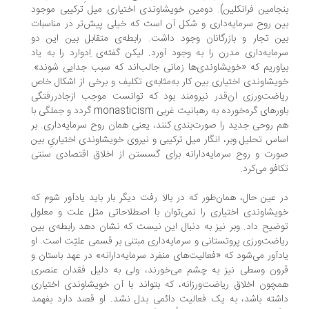
جامین فرانکلین). دومین خویشاوندی اختیاری میل ترکیبی موجود
ن روح سرمایه‌داری و شکل آن است که خیلی پیش‌تر در مناسبات
ن تجار و بازرگانان وجود داشت. رابطه‌ی متقابل بین این دو
مایه‌داری مدرن را به وجود آورد. لیکن گفته‌ی اِدوارد را به یاد
اوریم که «خویشاوندی‌ها زمانی جالب‌اند که سبب جدایی شوند».
یشاوندی اختیاری بین کار به‌مثابه‌ی تکلیف و برخی از اشکال خاص
اضت‌ورزی آن‌قدر نیرومند بود که توانست موجب ازجادررفتگی
باورهای گره‌خورده به رهبانیت غربی monasticism گردد و جملگی با
 روحی جدید را صورت‌بندی کنند، یعنی همان روح سرمایه‌داری. بر
اس تحلیل وبر، انگار میل ترکیبی و نیروی خویشاوندی اختیاریِ بین
رت و روح سرمایه‌دارانه برای گسستن از اخلاق اقتصادی سنتی
افو می‌کرد.
 عین حال، همان‌طور که در بالا رفت دیگر بار باید یادآور شوم که
یشاوندی اختیاری را نمی‌توان با اصطلاحاتی مثل علت و معلول
ضیح داد. وبر نیز به دنبال این نیست که نشان دهد رابطه‌ی بین
اضت‌ورزی پروتستانی و سرمایه‌داری مبتنی بر قسمی علیّت است. او
دآور می‌شود که «فعالیت‌های منفرد سرمایه‌دارانه» در عهد باستان و
ون وسطی نیز به چشم می‌خورند، ولی به دلیل فقدان عنصری
چون اخلاق ریاضت‌ورزانه، که بتواند با آن خویشاوندی اختیاری
شته باشد، به یک فعالیت دائمی بدل نشد. او قصد دارد بفهمد