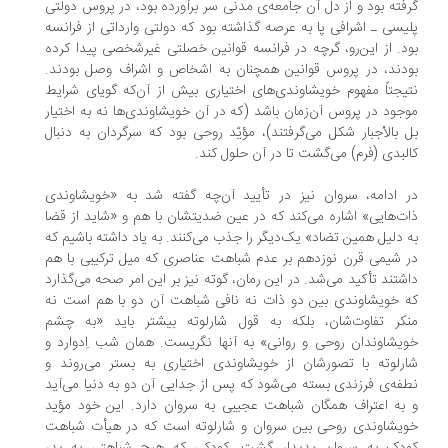
فته بود و از دل آن جامعه‌ی مدنی سر برآورده بود، در پروس دولتی
یسی ـ اشرافی پا به عرصه گذاشته بود که دولتی وارداتی از فرانسه
د. از این‌رو، گرچه در فرانسه قوانین خصلتی غیرشخصی پیدا کرده
دند، در پروس قوانین همچنان به اشخاص و اشراف وصل بودند.
یجتاً مفهوم خویشاوندی‌های اختیاری بیش از آن‌که گویای شرایط
جود در پروس آن‌زمان باشد (که در آن خویشاوندی‌ها نه به اختیار
 بالأجبار شکل می‌گرفتند)، مؤیّد روحی بود که سرگردان به دنبال
لبدی (فرم) می‌گشت تا در آن حلول کند.
 ادامه، سروان نیز در تأیید آن‌چه گفته شد به «خویشاوندی
ت‌هایی» اشاره می‌کند که در عین ضدیتشان با هم و «شاید از قضا
 دلیل همین تضاد» یک‌دیگر را جذب می‌کنند. به یاد داشته باشیم که
 شیمی قرن نوزدهم بر عدم شباهت عناصری که میل ترکیبی با هم
شتند تأکید می‌شد. در این رمان، گوته نیز بر این امر صحه می‌گذارد
 خویشاوندی بین دو ذات نه نافی شباهت آن دو با هم است نه
کر تفاوت‌شان، بلکه به قول شارلوته بیشتر باید «به چشم
یشاوندان روحی و روانی» به آنها نگریست. همان شب اِدوارد و
رلوته با تصورشان از خویشاوندی اختیاری به بستر می‌روند و
فه‌ی فرزندی بسته می‌شود که پس از جدایی آن دو به دنیا می‌آید
به اعتراف همگان شباهت عجیبی به سروان دارد. این خود مؤید
یشاوندی روحی بین سروان و شارلوته است که در هیأت شباهت