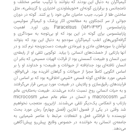
میاگران به دنبال این بودند که بتوانند با ترکیب عناصر مختلف و
متجانس و برقراری گونه‌ای «خویشاوندی اختیاری یا گزینشی»، مثل
ختن طلا از سُرب، جیب حامیان مالی خود را پر کنند. گوته در دوران
انی از سر کنجکاوی به مطالعه‌ی آثار پزشک و کیمیاگرِ سوئیسی
پاراسِلسوس Paracelsus (1541-1493) روی آورد. اهمیت
راسِلسوس برای گوته در این بود که او بی‌توجه به سوداگری و
افه‌گویی‌های اغلب کیمیاگرانِ سودجو به دنبال این بود که بتواند
أمان با سویه‌های مادی و غیرمادی طبیعت دست‌وپنجه نرم کند و در
ها بازتابی از خصلت‌های انسانی را بیابد. توگویی تلقی او از رابطه‌ی
ن انسان و طبیعت گسستی بود از قرائت الهیات مسیحی که بنابر آن
سان تافته‌ای بود جدابافته از حیوانات و طبیعت؛ و خداوند او را بر
اس الگویی کاملاً مجزا از حیوانات و گیاهان آفریده بود. فی‌الواقع،
میِ مورد علاقه‌ی گوته قسمی «شیمیِ اخلاقی» بود که بر اساس آن
آیندهای رقیق‌سازی و پالایش در طبیعت مورد بررسی قرار می‌گرفتند
به حیات انسانیِ روح نسبت داده می‌شدند. طبیعت به‌مثابه‌ی عالم
کبیر macrocosm و انسان در مقام عالم صغیر microcosm
زتاب و انعکاس یک‌دیگر تلقی می‌شدند. ازاین‌رو، متعجب نخواهیم
 وقتی در یکی از فصول آغازینِ (فصل چهارم) رمان مورد بحث
یسنده با فرافکنیِ فعل و انفعالات مرتبط با عناصر شیمیایی به
معه‌ی انسانی به خواننده در خصوص وقایع پیش‌رو پیش‌آگاهی
‌دهد.