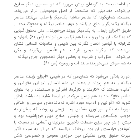
 ادامه، بحث به گونه‌ای پیش می‌رود که دو مضمون دیگر مطرح
‌شوند، مضامینی که مشخصاً از اصل هوموفیلی فراتر می‌روند:
ست، همان‌گونه که عناصر مشابه یک‌دیگر را جذب می‌کنند عناصر
گانه یک‌دیگر را دفع می‌کنند و دوم، عناصر بیگانه و «دفع‌کننده» از
یق «اجزای رابط... به یک‌دیگر پیوند می‌خورند... مثل محلول قلیایی
که به کمک آن روغن و اب با هم ترکیب می‌شوند» (ص 60). اِدوارد و
رلوته با قیاسی انسان‌انگارانه بین شیمی و مناسبات انسانی نشان
‌دهند که چگونه برخی افراد با هم «اُنس می‌گیرند و یکی
‌شوند... مثل آب و شراب» و بعضی دیگر «همچون اجزای بیگانه...
 هم جوش نمی‌خورند؛ مانند آب و روغن» (ص 60).
دوارد یادآور می‌شود که همان‌طور که در شیمی «اجزای رابط» عناصر
گانه را به هم پیوند می‌دهند در عالم انسانی نیز این «قوانین و
اب» هستند که «کارمند و کارفرما، اشرافی و مستمند» را به عنوان
اصر دفع‌کننده به هم وصل می‌کند. در اینجا شاید بد نباشد یادآور
یم که «قوانین و آداب» مورد اشاره ته‌مانده‌های سیاسی و اخلاقی
بوط به نظم امپراتوری مقدّس رم ـ ژرمنی‌ای بودند که پیش‌تر به
جب جنگ‌های سی‌ساله و جنبش اصلاح دینی فروپاشیده بود و
ش از هر چیز مبیّن خصلت تأخیری مدرنیته‌ی آلمانی در نسبت با
ونه‌ی فرانسوی آن بود. برخلاف فرانسه، که در آن به سبب تأثیر
راث حقوق رومی تفکیکی بین حوزه‌ی عمومی و خصوصی شکل