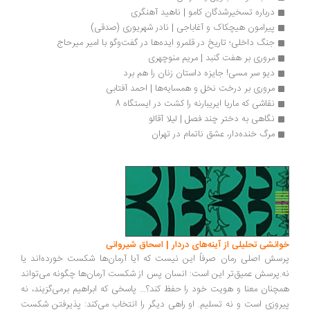
درباره تسخیرشدگان کامو | ناهید آهنگری
پیرامون هیچکاک و آغاباجی | نادر شهریوری (صدقی)
جنگ داخلی؛ تاریخ در قلمرو ایده‌ها در گفت‌وگو با امیر میرحاج
مروری بر هفت گنبد | مریم منوچهری
دیو سر مسی! جایزه داستان زنان را هم برد
مروری بر درخت نخل و همسایه‌ها | احمد آفتابی
نقاشی که ماریا ایریبارنه را کشت در ایستگاه 8
نگاهی به دختر چند فصل | لیلا آقالو
مرگ خنده‌دار، عشق ناتمام در تهران
انشی تحلیلی از آینه‌های دردار | اسحاق شیروانی
سش اصلی رمان صرفاً این نیست که آیا آرمان‌ها شکست خورده‌اند یا
.پرسش عمیق‌تر این است: انسان پس از شکست آرمان‌ها چگونه می‌تواند
چنان معنا و هویت خود را حفظ کند؟... پاسخی که ابراهیم برمی‌گزیند، نه
روزی است و نه تسلیم. او راهی دیگر را انتخاب می‌کند: پذیرفتن شکست