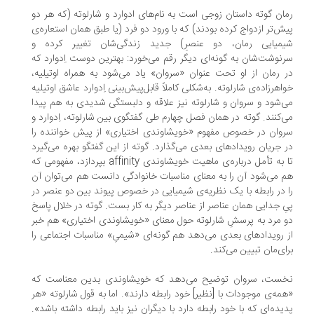
ان گوته داستان زوجی است به نام‌های ادوارد و شارلوته (که هر دو
ش‌تر ازدواج کرده بودند) که با ورود دو فرد (یا طبق همان استعاره‌ی
میایی رمان، دو عنصرِ) جدید زندگی‌شان تغییر کرده و
نوشت‌شان به گونه‌ای دیگر رقم می‌خورد: بهترین دوست اِدوارد که
 رمان از او تحت عنوان «سروان» یاد می‌شود به همراه اوتیلیه،
اهرزاده‌ی شارلوته. به‌شکلی کاملاً قابل‌پیش‌بینی‌ اِدوارد عاشق اوتیلیه
‌شود و سروان و شارلوته نیز علاقه و دلبستگی شدیدی به هم پیدا
‌کنند. گوته در همان فصل چهارم طی گفتگوی بین شارلوته، اِدوارد و
وان در خصوص مفهوم «خویشاوندی اختیاری» از پیش خواننده را
 جریان رویدادهای بعدی می‌گذارد. گوته از این گفتگو بهره می‌گیرد
تا به تأمل درباره‌ی ماهیت خویشاوندی affinity بپردازد، مفهومی که
 می‌شود آن را به معنای مناسبات خانوادگی دانست هم می‌توان آن
 در رابطه با یک نظریه‌ی شیمیایی در خصوص پیوند بین دو عنصر در
ِ جدایی همان عناصر از عناصر دیگر به کار بست. گوته در خلال پاسخ
 مرد به پرسشِ شارلوته حول معنای «خویشاوندی اختیاری» هم خبر
 رویدادهای بعدی می‌دهد هم گونه‌ای «شیمیِ» مناسبات اجتماعی را
ای‌مان تبیین می‌کند.
ست، سروان توضیح می‌دهد که خویشاوندی بدین معناست که
مه‌ی موجودات با [نظیر] خود رابطه دارند». اما به قول شارلوته «هر
یده‌ای که با خود رابطه دارد با دیگران نیز باید رابطه داشته باشد».