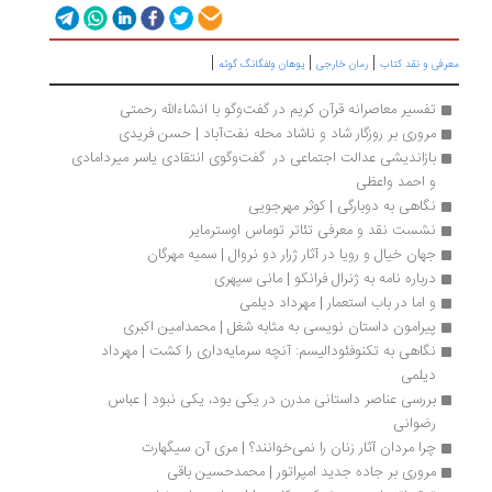
|
|
|
رفی و نقد کتاب
رمان خارجی
یوهان ولفگانگ گوته
تفسیر معاصرانه قرآن کریم در گفت‌وگو با انشاءالله رحمتی
مروری بر روزگار شاد و ناشاد محله نفت‌آباد | حسن فریدی
بازاندیشی عدالت اجتماعی در  گفت‌وگوی انتقادی یاسر میردامادی 
و احمد واعظی
نگاهی به دوبارگی | کوثر مهرجویی
نشست نقد و معرفی تئاتر توماس اوسترمایر
جهان خیال و رویا در آثار ژرار دو نروال | سمیه مهرگان
درباره نامه به ژنرال فرانکو | مانی سپهری
و اما در باب استعمار | مهرداد دیلمی
پیرامون داستان نویسی به مثابه شغل | محمدامین اکبری
نگاهی به تکنوفئودالیسم: آنچه سرمایه‌داری را کشت | مهرداد 
دیلمی
بررسی عناصر داستانی مدرن در یکی بود، یکی نبود | عباس 
رضوانی
چرا مردان آثار زنان را نمی‌خوانند؟ | مری آن سیگهارت
مروری بر جاده جدید امپراتور | محمدحسین باقی