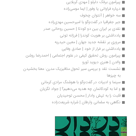
پیرامون برفک دلیلو | مهدی کربلایی
درباره فراوانی یا وفور | ایما موسی‌زاده 
سه خواهر | آنتوان چخوف
جبر جغرافیا در گفت‌وگو با اميرحسين مهدی‌زاده
نقدی بر ایران بین دو کودتا | حسین روحانی صدر 
یادداشتی بر هویت کوندرا | فرزانه تونی
مروری بر نقشه جدید جهان | معین حیدریه 
یادداشتی بر فرار از خود | صادق وفایی
پیرامون روش تحقیق کیفی در علوم اجتماعی | احمدرضا روشن 
والدن | هنری دیوید ثورو
نشست نقد و بررسی سیر تحول متافیزیک مدرن: معنا بخشیدن 
به چیزها
سینما و ادبیات در گفت‌وگو با هوشنگ مرادی کرمانی
و اما به کودکانمان چه هدیه می‌دهیم؟ | جواد لگزیان ‮
قلبت را به تپش وادار | محسن توحیدیان
نگاهی به سلمانی وارطان | شراره شریعت‌زاده