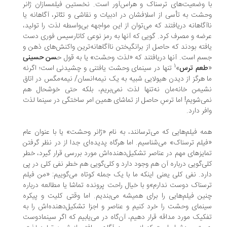
 وضعیت‌های ترسناک و هراس‌آور است. نخستین‌ فیلمسازان ژانر
شت به تأسی از اسلافشان در ادبیات و نقاشی و تئاتر، آگاهانه یا
آگاهانه دریافتند که می‌توان از این مواجهه بی‌واسطه لذت را تولید،
ضه و مصرف کرد. گویی که آنها به رمز نوعی کاتارسیس فوری دست
فته بودند که حاصل از برانگیختن ناآگاهانه‌ترین واکنش‌های ذهن و
م است. آنها دریافتند که «لذت وحشت» یا به قول ح
سن حسینی
1
عم ترس
»
تنها در سینمای وحشت یافتنی و چشیدنی است؛ اگرنه
 هرگز از دیدن هیولایی شبیه به یک نیمه‌انسان/ نیمه‌مگس در اتاق
یمن خانه‌مان نه‌تنها لذت نمی‌بریم، بلکه حتی خوشحال هم
ی‌شویم! اما ترسِ حاصل از تماشای همین امر ساختگی در سینما لذت
فر دارد.
ه فیلم‌هایی که می‌ترسانند، به نام «ژانر وحشت» یا با عنوان عام
یلم ترسناک» می‌شناسیم. اما هرگاه پدیده‌ای جدا از در نظر گرفتن
ایزهای مهم در عناصر تشکیل‌دهنده‌اش مورد بررسی قرار گیرد، خطر
ی‌گویی درباره آن هم وجود دارد و کلی‌گویی هم خطر نفی کلی در پی
رد. نفی کلی یعنی اینکه ما با یک جمله کوتاه می‌گوییم: «من فیلم
سناک دوست ندارم»و با خیال راحت پرونده تماشا یا مطالعه درباره
ین فیلم‌هایی را برای همیشه می‌بندیم. اما وقتی کلیت و پیکره
نمای وحشت را خرد کنیم و عناصر و اجزا تشکیل‌دهنده‌اش را به
کیک مورد مداقه قرار دهیم، آن‌گاه در می‌یابیم که اگر سینمادوست