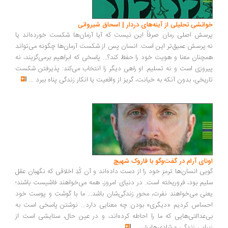
انشی تحلیلی از آینه‌های دردار | اسحاق شیروانی
سش اصلی رمان صرفاً این نیست که آیا آرمان‌ها شکست خورده‌اند یا
.پرسش عمیق‌تر این است: انسان پس از شکست آرمان‌ها چگونه می‌تواند
چنان معنا و هویت خود را حفظ کند؟... پاسخی که ابراهیم برمی‌گزیند، نه
روزی است و نه تسلیم. او راهی دیگر را انتخاب می‌کند: پذیرفتن شکست
ریخی، بدون آنکه به خیانت، گریز از واقعیت یا انکار زندگی پناه ببرد
...
ونای آرام در گفت‌وگو با فاروک شهیچ
یی انسان‌ها ترمزِ خود را از دست داده‌اند و آن کُدِ اخلاقی که نگهبان عقل
یم بود، فروریخته است. در دنیای امروز، همه می‌خواهند فاشیست باشند؛
نی می‌خواهند نفرت، محورِ زندگی‌شان باشد... ما با گوشت و پوست خود
ساس کردیم «دیگری» بودن چه معنایی دارد... نوشتن پاسخی است به
‌عدالتی‌هایی که ما را احاطه کرده‌اند، و در عین حال، ستایشی است از
بایی زندگی و شادی‌هایش
...