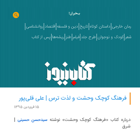
ان خارجی
داستان کوتاه
تاریخ
دین و فلسفه
اقتصاد
روانشناسی
ر
کودک و نوجوان
طرح جلد
فیلم
طنز
ریشه‌ها
پس از کتاب
فرهنگ کوچک وحشت و لذت ترس | علی قلی‌پور
15 فروردین 1395
رباره کتاب «فرهنگ کوچک وحشت» نوشته
|
سیدحسن حسینی
رق