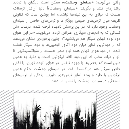
تی می‌گوییم: «
سینمای وحشت
»؛ ممکن است دیگران با تردید
اندازمان کنند و بگویند: «سینمای وحشت؟! دنیا آن‌قدر ترسناک
ت که نیازی به این فیلم‌ها نباشد.» اما روشن است که تفاوتی
یف میان ترس‌های طبیعی روزگار ما و ترس‌های حاصل از سینمای
شت وجود دارد که در این پرسش نادیده گرفته شده. درست مثل
انی که به آدم‌های سیگاری اعتراض کرده، می‌گویند: «در این هوای
دآلوده تهران سیگار هم می‌کشید؟» چنین برخوردی نشان می‌دهد
 از مهم‌ترین تمایز میان دود اگزوز اتومبیل‌ها و دود سیگار غفلت
ه. در دود هوای تهران همه نوع سمی هست، از منواکسیدکربن تا
واع ذرات مضر، اما این دود فاقد نیکوتین است! و دقیقا به همین
یل است که بعضی‌ها با وجود تنفس در هوای آلوده تهران، با لذتی
اص سیگار هم می‌کشند! لذت در سینمای وحشت حکم همین
کوتین را دارد و وجه تمایز ترس‌های طبیعی زندگی از ترس‌های
ختگی در سینمای وحشت را نشان می‌دهد.