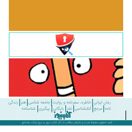
رمان ایرانی
خاطره، سفرنامه و روایت
جامعه شناسی
هنر
زندگی
نامه
مرجع
کتابشناسی
نقد
بایگانی
پیگیری
شناسنامه
کلیه حقوق محفوظ است و بازنشر مطالب با ذکر
کتاب نیوز
و درج لینک، بلامانع .