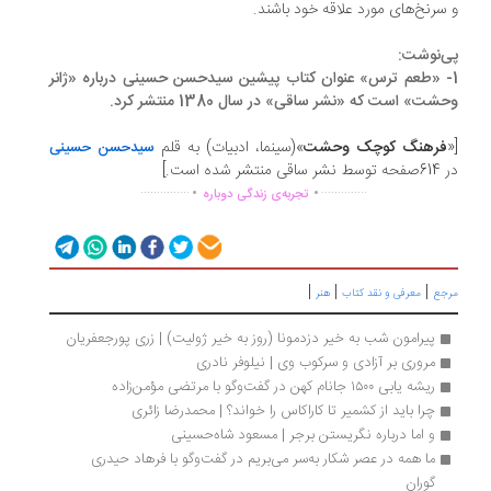
سرنخ‌های مورد علاقه خود باشند.
‌نوشت:
- «طعم ترس» عنوان کتاب پیشین سیدحسن حسینی درباره «ژانر
شت» است که «نشر ساقی» در سال 1380 منتشر کرد.
فرهنگ کوچک وحشت
»(سینما، ادبیات) به قلم
سیدحسن حسینی
.
.
ر ساقی منتشر شده است.]
...............
..............
تجربه‌ی زندگی دوباره
|
|
|
جع
معرفی و نقد کتاب
هنر
پیرامون شب به‌ خیر دزدمونا (روز به‌ خیر ژولیت) | زری پورجعفریان
مروری بر آزادی و سرکوب وی | نیلوفر نادری 
ریشه یابی ۱۵۰۰ جانام کهن در گفت‌وگو با مرتضی مؤمن‌زاده
چرا بايد از کشمیر تا کاراکاس را خواند؟ | محمدرضا زائری
و اما درباره نگریستن برجر | مسعود شاه‏‌حسینی 
ما همه در عصر شکار به‌سر می‌بریم در گفت‌وگو با فرهاد حیدری 
گوران