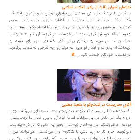
اضای اخوان ثالث از رهبر انقلاب اسلامی
گیدن با فرهنگ کار عبثی است... این برادران آریایی ما و برادران وایکینگ،
ل اینکه سحرخیزتر از ما بوده‌اند و رفته‌اند جاهای خوب دنیا مسکن
ده‌اند... ما همین چیزها را نداریم. کسی نداریم از ما انتقاد بکند... استالین با
ود اینکه خودش گرجی بود، می‌خواست در گرجستان نیز همه روسی
ف بزنند...من میرم رو میندازم پیش آقای خامنه‌ای، من برای خودم رو
نداخته‌ام برای تو و امثال تو میرم رو میندازم... به شرطی که شماها برگردید
 مملکت خودتان خدمت کنید
...
ای سناریست در گفت‌وگو با سعید مطلبی
ر بخواهم فیلمی بسازم که بگویم دروغ چیز بدی است باور نمی‌کنند، چون
وغ یک امر جاری در این مملکت است. قبحش از بین رفته... ما بچه‌مسلمان
دیم. اما می‌گفتند این مسلمان نیست... وقتی به آدمی که در کار سینماست
‌گویند اجازه کار نداری، یعنی با شکنجه او را می‌کشند... می‌توانند من را
ین بزنند اما نمی‌توانند من را روی زمین نگه دارند، من بلند می‌شوم...