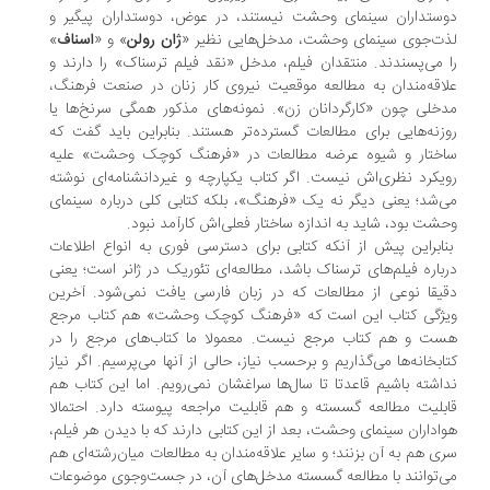
ستداران سینمای وحشت نیستند، در عوض، دوستداران پیگیر و
ت‌جوی سینمای وحشت، مدخل‌هایی نظیر «
ژان رولن
» و «
اسناف
»
 می‌پسندند. منتقدان فیلم، مدخل «نقد فیلم ترسناک» را دارند و
اقه‌مندان به مطالعه موقعیت نیروی کار زنان در صنعت فرهنگ،
خلی چون «کارگردانان زن». نمونه‌های مذکور همگی سرنخ‌ها یا
زنه‌هایی برای مطالعات گسترده‌تر هستند. بنابراین باید گفت که
اختار و شیوه عرضه مطالعات در «فرهنگ کوچک وحشت» علیه
یکرد نظری‌اش نیست. اگر کتاب یکپارچه و غیردانشنامه‌ای نوشته
‌شد؛ یعنی دیگر نه یک «فرهنگ»، بلکه کتابی کلی درباره سینمای
شت بود، شاید به اندازه ساختار فعلی‌اش کارآمد نبود.
ابراین پیش از آنکه کتابی برای دسترسی فوری به انواع اطلاعات
باره فیلم‌های ترسناک باشد، مطالعه‌ای تئوریک در ژانر است؛ یعنی
یقا نوعی از مطالعات که در زبان فارسی یافت نمی‌شود. آخرین
یژگی کتاب این است که «فرهنگ کوچک وحشت» هم کتاب مرجع
ت و هم کتاب مرجع نیست. معمولا ما کتاب‌های مرجع را در
ابخانه‌ها می‌گذاریم و برحسب نیاز، حالی از آنها می‌پرسیم. اگر نیاز
اشته باشیم قاعدتا تا سال‌ها سراغشان نمی‌رویم. اما این کتاب هم
بلیت مطالعه گسسته و هم قابلیت مراجعه پیوسته دارد. احتمالا
اداران سینمای وحشت، بعد از این کتابی دارند که با دیدن هر فیلم،
ی هم به آن بزنند؛ و سایر علاقه‌مندان به مطالعات میان‌رشته‌ای هم
‌توانند با مطالعه گسسته مدخل‌های آن، در جست‌وجوی موضوعات