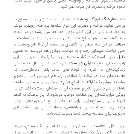
تیم، دشوار است که از وسوسه آگاهی یافتن از شیوه تولید لذت،
وه عرضه و مصرف آن صرف نظر کنیم.
اب «
فرهنگ کوچک وحشت
» از منظر مطالعات ژانر در سه سطح به
رسی تولید، عرضه و مصرف این نوع فیلم‌ها پرداخته. رویکرد مولف
 مطالعات ژانر در این کتاب نوعی مطالعه میان‌رشته‌ای در سطح
ش‌گفته است. هر سطح مدخل‌های خاص خود را دارد. شناخت و
العه در این سه سطح، به اقتضای هر بحث فراتر از ژانر وحشت یا
ی مباحث سینمایی رفته و به مباحث دیگری هم می‌رسد. به همین
یل بدیهی ا‌ست که در کنار مدخل‌هایی برای کارگردانان جریان‌ساز این
نر، مدخلی نظیر «
مارکی دو ساد
» هم باشد. همین مثال، نه مدخلی
دگینامه‌ای با اشاره به نوشته‌های ساد، بلکه مدخلی‌ست که
اقه‌مندان ساد می‌توانند با خواندن آن، هم دریافتی کلی از تصویرِ
د، به عنوان یک کاراکتر در انواع فیلم‌های مشهور و غیرمشهور داشته
شند؛ و هم با میزان تاثیر و اهمیت آن در سینمای وحشت آشنا شوند.
ژگی میان‌رشته‌ای این مطالعه موجب می‌شود تا این فرهنگِ به ظاهر
چک، پر از سرنخ‌هایی برای مطالعات وسیع در حوزه‌هایی چون
انکاوی، علوم اجتماعی، زیباشناسی، نشانه‌شناسی و... باشد. این
نخ‌ها برای مطالعه بیشتر کاملا وسوسه‌کننده‌اند.
ای مثال علاقه‌مندان مدخلی با عنوان«فیلم‌ ترسناک سیاه‌پوستی»،
حران اقتصادی/ بیگانه‌سازی»، «تلویزیون»، «هواداران» الزاما و صرفا