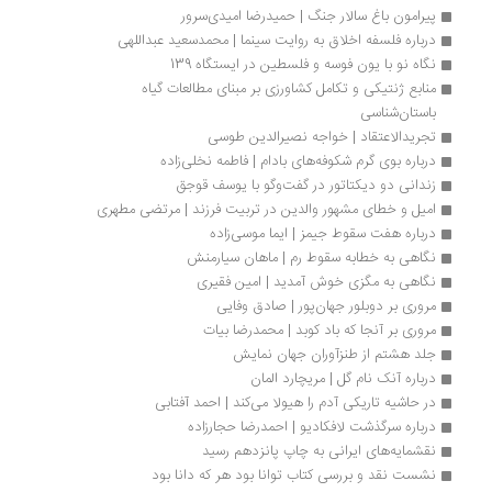
پیرامون باغ سالار جنگ | حمیدرضا امیدی‌سرور
درباره فلسفه اخلاق به روایت سینما | محمدسعید عبداللهی
نگاه نو با یون فوسه و فلسطین در ایستگاه 139
منابع ژنتیکی و تکامل کشاورزی بر مبنای مطالعات گیاه 
باستان‌شناسی
تجریدالاعتقاد | خواجه نصیرالدین طوسی
درباره بوی گرم شکوفه‌های بادام | فاطمه نخلی‌زاده
زندانی دو دیکتاتور در گفت‌وگو با یوسف قوجق
امیل و خطای مشهور والدین در تربیت فرزند | مرتضی مطهری
درباره هفت سقوط جیمز | ایما موسی‌زاده
نگاهی به خطابه سقوط رم | ماهان سیارمنش
نگاهی به مگزی خوش آمدید | امین فقیری
مروری بر دوبلور جهان‌پور | صادق وفایی
مروری بر آنجا که باد کوبد | محمدرضا بیات
جلد هشتم از طنزآوران جهان نمایش
درباره آنک نام گل | مریچارد المان
در حاشیه تاریکی آدم را هیولا می‌کند | احمد آفتابی
درباره سرگذشت لافکادیو | احمدرضا حجارزاده
نقشمایه‌های ایرانی به چاپ پانزدهم رسید
نشست نقد و بررسی کتاب توانا بود هر که دانا بود