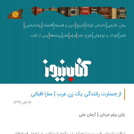
ان خارجی
داستان کوتاه
تاریخ
دین و فلسفه
اقتصاد
روانشناسی
ر
کودک و نوجوان
طرح جلد
فیلم
طنز
ریشه‌ها
پس از کتاب
از جسارت رانندگی یک زن عرب | سارا اقبالی
18 آبان 1398
ان برابر مردان | آرمان ملی
اقت انسان قرن بیست‌ویکم در یکجا ایستادن و تحمل فریادهای