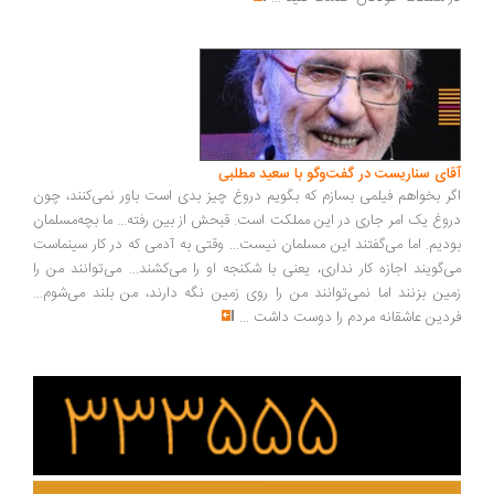
ای سناریست در گفت‌وگو با سعید مطلبی
ر بخواهم فیلمی بسازم که بگویم دروغ چیز بدی است باور نمی‌کنند، چون
وغ یک امر جاری در این مملکت است. قبحش از بین رفته... ما بچه‌مسلمان
دیم. اما می‌گفتند این مسلمان نیست... وقتی به آدمی که در کار سینماست
‌گویند اجازه کار نداری، یعنی با شکنجه او را می‌کشند... می‌توانند من را
ین بزنند اما نمی‌توانند من را روی زمین نگه دارند، من بلند می‌شوم...
دین عاشقانه مردم را دوست داشت
...