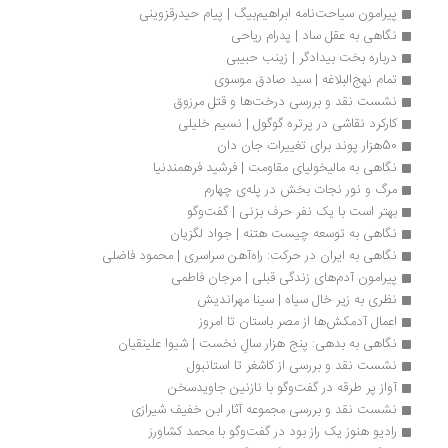
پیرامون سیاحت‌نامه ابراهیم‌بیگ | پیام حیدرقزوینی
نگاهی به عقل ساد | پدرام رياحی
درباره بخت بیدادگر | زینب حبیبی
تمام نهج‌البلاغه | سيد صادق موسوى
نشست نقد و بررسی درخت‌ها و قتل مرزوق
کارکرد نقاشی در پرتره گوگول | نسیم خلیلی
50هزار پوند برای تغییرات جان دان
نگاهی به مالیخولیای مقاومت | فرشید فرهمندنیا
مرگ و نور نجات بخش در پله‌ی چهارم
بهتر است با یک نفر حرف بزنی | گفت‌وگو
نگاهی به توسعه چیست هتنه | جواد لگزیان
نگاهی به ایران در حرکت: راه‌آهن سراسری | محمود فاضلی
پیرامون آدم‌های زندگی قبلی | مرجان فاطمی
نظری به زیر خال سیاه | سینا مهراندیش
اعمال آدمکش‌ها از مصر باستان تا امروز
نگاهی به بدهی: پنج هزار سالِ نخست | شیوا علینقیان
نشست نقد و بررسی از کاشغر تا استانبول
آواز پر طرقه در گفت‌وگو با نازنین جاویدسخن
نشست نقد و بررسی مجموعه آثار ابن خفیف شیرازی
رادیو هنوز یک راز بود در گفت‌وگو با محمد کشاورز