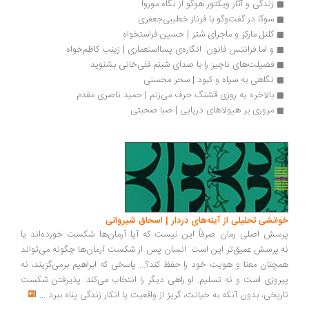
زندگی و آثار ویکتور هوگو از نگاه موروا
سوگا در گفت‌وگو با فرناز خطیبی‌جعفری
کلنل مارکز و ماجرای شتر | حسین فراستخواه
و اما فرانتس فانون: انگاره‌ی پسااستعماری | زینب کاظم‌خواه
فضیلت‌های ناچیز را با صدای شبنم قلی‌خانی بشنوید
نگاهی به سیاه و کبود | سحر محسنی
بالاخره یه روزی قشنگ حرف می‌زنم | حمید ناصری مقدم
مروری بر هیولاهای دریایی | صبا صحبتی
انشی تحلیلی از آینه‌های دردار | اسحاق شیروانی
سش اصلی رمان صرفاً این نیست که آیا آرمان‌ها شکست خورده‌اند یا
.پرسش عمیق‌تر این است: انسان پس از شکست آرمان‌ها چگونه می‌تواند
چنان معنا و هویت خود را حفظ کند؟... پاسخی که ابراهیم برمی‌گزیند، نه
روزی است و نه تسلیم. او راهی دیگر را انتخاب می‌کند: پذیرفتن شکست
ریخی، بدون آنکه به خیانت، گریز از واقعیت یا انکار زندگی پناه ببرد
...