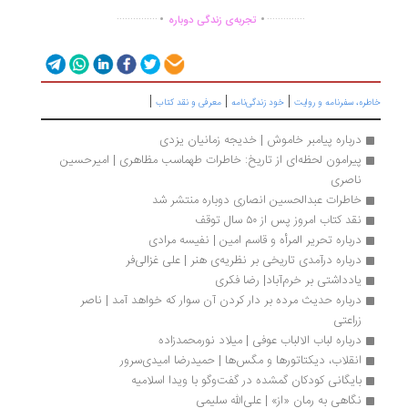
.
.
...............
..............
تجربه‌ی زندگی دوباره
|
|
|
طره، سفرنامه‌ و روایت
خود زندگی‌نامه
معرفی و نقد کتاب
درباره پیامبر خاموش | خدیجه زمانیان یزدی
پیرامون لحظه‌ای از تاریخ: خاطرات طهماسب مظاهری | امیرحسین 
ناصری
خاطرات عبدالحسین انصاری دوباره منتشر شد
نقد کتاب امروز پس از ۵۰ سال توقف
درباره تحریر المرأه و قاسم امین | نفیسه مرادی
درباره درآمدی تاریخی بر نظریه‌ی هنر | علی غزالی‌فر
یادداشتی بر خرم‌آباد| رضا فکری
درباره حدیث مرده بر دار کردن آن سوار که خواهد آمد | ناصر 
زراعتی
درباره لباب الالباب عوفی | میلاد نورمحمدزاده
انقلاب، دیکتاتورها و مگس‌ها | حمیدرضا امیدی‌سرور
بایگانی کودکان گمشده در گفت‌وگو با ویدا اسلامیه
نگاهی به رمان «از» | علی‌الله سلیمی