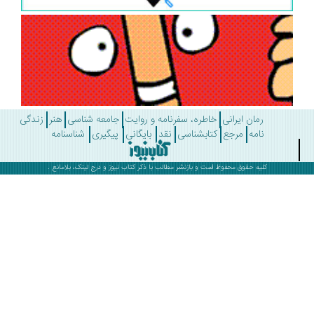
رمان ایرانی
خاطره، سفرنامه و روایت
جامعه شناسی
هنر
زندگی
نامه
مرجع
کتابشناسی
نقد
بایگانی
پیگیری
شناسنامه
کلیه حقوق محفوظ است و بازنشر مطالب با ذکر
کتاب نیوز
و درج لینک، بلامانع .