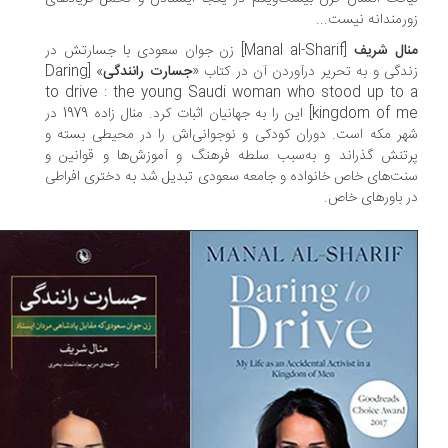
رمندانه نیست...
نال شریف
[Manal al-Sharif] زن جوان سعودی با جسارتش در
دگی و به تحریر درآوردن آن در کتاب «
جسارت رانندگی
» [Daring
to drive : the young Saudi woman who stood up to 
kingdom of me] این را به جهانیان اثبات کرد. منال زاده 1979 در
ر مکه است. دوران کودکی و نوجوانی‌اش را در محیطی بسته و
تنش گذراند و به‌سبب سلطه‌ فرهنگ و آموزش‌ها و قوانین و
ت‌های خاص خانواده و جامعه سعودی تبدیل شد به دختری افراطی
 باورهای خاص.