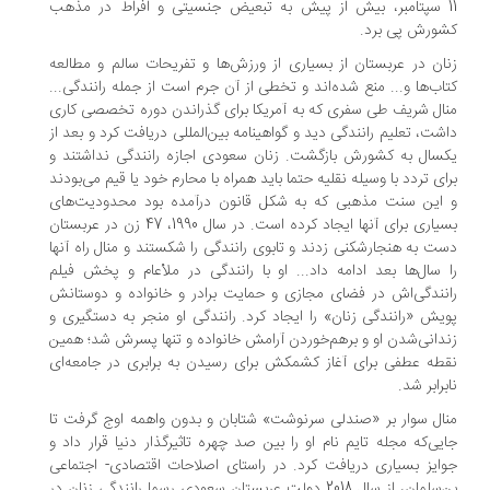
11 سپتامبر، بیش از پیش به تبعیض جنسیتی و افراط در مذهب
ورش پی برد.
ان در عربستان از بسیاری از ورزش‌ها و تفریحات سالم و مطالعه
اب‌ها و... منع شده‌اند و تخطی از آن جرم است از جمله رانندگی...
ال شریف طی سفری که به آمریکا برای گذراندن دوره تخصصی کاری
شت، تعلیم رانندگی دید و گواهینامه بین‌المللی دریافت کرد و بعد از
سال به کشورش بازگشت. زنان سعودی اجازه رانندگی نداشتند و
ای تردد با وسیله نقلیه حتما باید همراه با محارم خود یا قیم می‌بودند
این سنت مذهبی که به شکل قانون درآمده بود محدودیت‌های
بسیاری برای آنها ایجاد کرده است. در سال 1990، 47 زن در عربستان
ت به هنجارشکنی زدند و تابوی رانندگی را شکستند و منال راه آنها
 سال‌ها بعد ادامه داد... او با رانندگی در ملأعام و پخش فیلم
نندگی‌اش در فضای مجازی و حمایت برادر و خانواده و دوستانش
یش «رانندگی زنان» را ایجاد کرد. رانندگی او منجر به دستگیری و
دانی‌شدن او و برهم‌خوردن آرامش خانواده و تنها پسرش شد؛ همین
طه عطفی برای آغاز کشمکش برای رسیدن به برابری در جامعه‌ای
برابر شد.
ال سوار بر «صندلی سرنوشت» شتابان و بدون واهمه اوج گرفت تا
یی‌که مجله تایم نام او را بین صد چهره تاثیرگذار دنیا قرار داد و
ایز بسیاری دریافت کرد. در راستای اصلاحات اقتصادی- اجتماعی
بن‌سلمان، از سال 2018 دولت عربستان سعودی رسما رانندگی زنان در