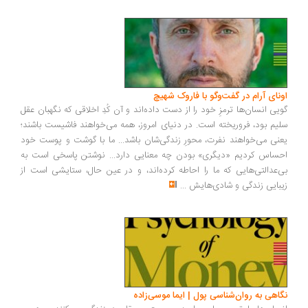
ونای آرام در گفت‌وگو با فاروک شهیچ
یی انسان‌ها ترمزِ خود را از دست داده‌اند و آن کُدِ اخلاقی که نگهبان عقل
یم بود، فروریخته است. در دنیای امروز، همه می‌خواهند فاشیست باشند؛
نی می‌خواهند نفرت، محورِ زندگی‌شان باشد... ما با گوشت و پوست خود
ساس کردیم «دیگری» بودن چه معنایی دارد... نوشتن پاسخی است به
‌عدالتی‌هایی که ما را احاطه کرده‌اند، و در عین حال، ستایشی است از
بایی زندگی و شادی‌هایش
...
اهی به روان‌شناسی پول | ایما موسی‌زاده