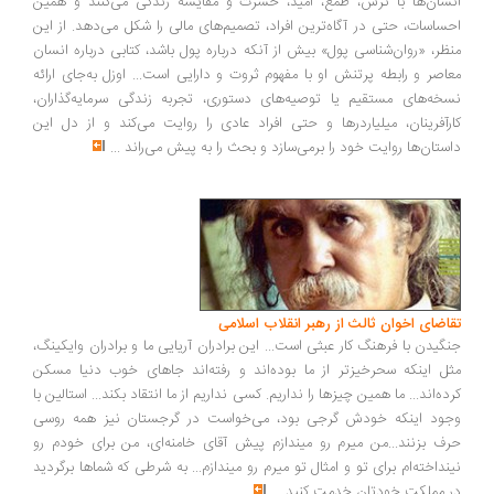
سان‌ها با ترس، طمع، امید، حسرت و مقایسه زندگی می‌کنند و همین
ساسات، حتی در آگاه‌ترین افراد، تصمیم‌های مالی را شکل می‌دهد. از این
ظر، «روان‌شناسی پول» بیش از آنکه درباره پول باشد، کتابی درباره انسان
اصر و رابطه پرتنش او با مفهوم ثروت و دارایی است... اوزل به‌جای ارائه
خه‌های مستقیم یا توصیه‌های دستوری، تجربه زندگی سرمایه‌گذاران،
رآفرینان، میلیاردرها و حتی افراد عادی را روایت می‌کند و از دل این
ستان‌ها روایت خود را برمی‌سازد و بحث را به پیش می‌راند
...
اضای اخوان ثالث از رهبر انقلاب اسلامی
گیدن با فرهنگ کار عبثی است... این برادران آریایی ما و برادران وایکینگ،
ل اینکه سحرخیزتر از ما بوده‌اند و رفته‌اند جاهای خوب دنیا مسکن
ده‌اند... ما همین چیزها را نداریم. کسی نداریم از ما انتقاد بکند... استالین با
ود اینکه خودش گرجی بود، می‌خواست در گرجستان نیز همه روسی
ف بزنند...من میرم رو میندازم پیش آقای خامنه‌ای، من برای خودم رو
نداخته‌ام برای تو و امثال تو میرم رو میندازم... به شرطی که شماها برگردید
 مملکت خودتان خدمت کنید
...