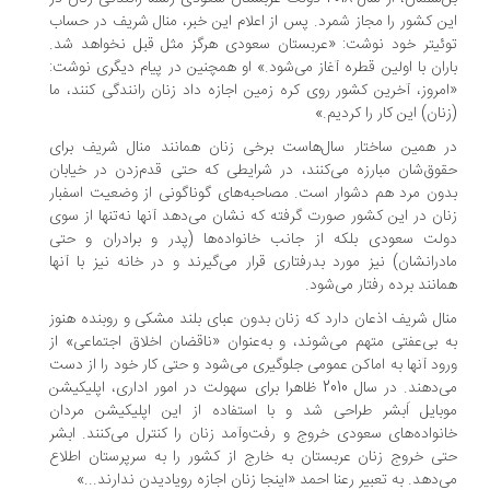
ن کشور را مجاز شمرد. پس از اعلام این خبر، منال شریف در حساب
ئیتر خود نوشت: «عربستان سعودی هرگز مثل قبل نخواهد شد.
ران با اولین قطره آغاز می‌شود.» او همچنین در پیام دیگری نوشت:
مروز، آخرین کشور روی کره زمین اجازه داد زنان رانندگی کنند، ما
نان) این کار را کردیم.»
 همین ساختار سال‌هاست برخی زنان همانند منال شریف برای
وق‌شان مبارزه می‌کنند، در شرایطی که حتی قدم‌زدن در خیابان
ون مرد هم دشوار است. مصاحبه‌های گوناگونی از وضعیت اسفبار
ان در این کشور صورت گرفته که نشان می‌دهد آنها نه‌تنها از سوی
لت سعودی بلکه از جانب خانواده‌ها (پدر و برادران و حتی
درانشان) نیز مورد بدرفتاری قرار می‌گیرند و در خانه نیز با آنها
انند برده رفتار می‌شود.
ال شریف اذعان دارد که زنان بدون عبای بلند مشکی و روبنده هنوز
 بی‌عفتی متهم می‌شوند، و به‌عنوان «ناقضان اخلاق اجتماعی» از
ود آنها به اماکن عمومی جلوگیری می‌شود و حتی کار خود را از دست
می‌دهند. در سال 2010 ظاهرا برای سهولت در امور اداری، اپلیکیشن
بایل اَبشر طراحی شد و با استفاده از این اپلیکیشن مردان
نواده‌های سعودی خروج و رفت‌وآمد زنان را کنترل می‌کنند. ابشر
ی خروج زنان عربستان به خارج از کشور را به سرپرستان اطلاع
‌دهد. به تعبیر رعنا احمد «اینجا زنان اجازه رویادیدن ندارند...»