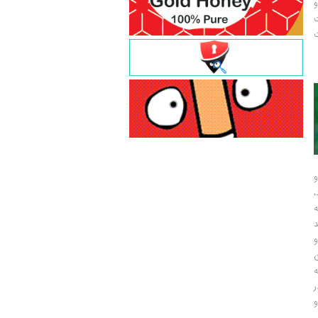
و
ت
ت
و
و
ر