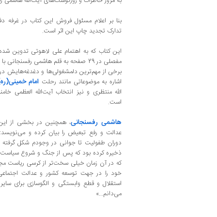
به مرور خاطرات و روزنوشت‌های آیت‌الله هاشمی رفسنجانی در 
بنا بر اعلام مسئول فروش این کتاب در غرفه دف
تدارک تجدید چاپ این اثر است.
این کتاب که به اهتمام علی لاهوتی تدوین شد
مفصلی در 29 صفحه به قلم هاشمی رفسنجانی
امام خمینی(ره)
اشاره به موضوعاتی مانند رحلت
الله منتظری و نیز انتخاب آیت‌الله العظمی خامن
است.
هاشمی رفسنجانی
، همچنین در بخشی از این
عدالت و رفع تبعیض را بیان کرده و می‌نویسد:
دوران طفولیت تا جوانی در وجودم شکل گرفته ب
ذخیره کرده بود که پس از جنگ و شروع سیاست با
که در آن زمان خیلی سخت‌تر از کرسی ریاست مجلس
خود را در جهت توسعه کشور و عدالت اجتماعی ب
استقلال و قطع وابستگی و الگوسازی برای سایر
می‌دانم...»