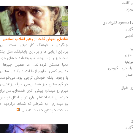
ی کانت
ریزد
 | مسعود تقی‌آبادی
گزیان
گمینی
تقاضای اخوان ثالث از رهبر انقلاب اسلامی
جنگیدن با فرهنگ کار عبثی است... این
پ
برادران آریایی ما و برادران وایکینگ، مثل اینک
 خزیر
سحرخیزتر از ما بوده‌اند و رفته‌اند جاهای خو
ریم؟
دنیا مسکن کرده‌اند... ما همین چیزها را
د راسخی لنگرودی
نداریم. کسی نداریم از ما انتقاد بکند... استالی
صدر 
با وجود اینکه خودش گرجی بود، می‌خواست
در گرجستان نیز همه روسی حرف بزنند...من
زی خیال
میرم رو میندازم پیش آقای خامنه‌ای، من برا
خودم رو نینداخته‌ام برای تو و امثال تو میر
رو میندازم... به شرطی که شماها برگردید د
مملکت خودتان خدمت کنید
...
ی
گزیان