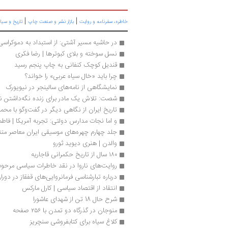
|
|
خاطره، سفرنامه‌ و روایت
بازار نشر و صنعت چاپ
تاریخ و سی
در حاشیه مسیر آشتی: از استبداد به دموکراسی |
نسل سوخته و بلای کبوترها | رضا فکری
قندیل کوچک کنفانی به چاپ پنجم رسید
چرا باید «خال سیاه عربی» را خواند؟
نمایشگاهی از نامه‌های سالینجر در نیویورک 
شصت: تلاش یک مادر برای زنده نگه‌داشتن نو
تاریخ ایران از نگاهی دیگر در گفت‌وگو با مح
و اما نجات مدارس دولتی: تجربه آمریکا | فاطم
جلد چهارم چهره‌های موسیقی ایران معاصر من
والدن | هنری دیوید ثورو
۱۸۰ سال از تاریخ حکمرانی قاجاریه
روایت‌های ناروا در نقد خاطرات سیاسی مرحو
درباره تبارشناسی فرمانروایی‌های قفقاز در دورا
انتقاد از اقتصاد سیاسی | کارل مارکس
شرح حال 18 تن از شهدای عاشورا
منوجان در گذرگاه دو تمدن با ۲۵۶ صفحه 
کلاغ سیاه برای کتابفروشی سنچریز