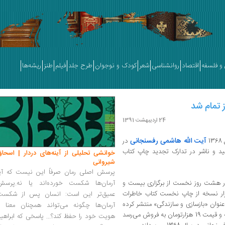
و فلسفه
اقتصاد
روانشناسی
شعر
کودک و نوجوان
طرح جلد
فیلم
طنز
ریشه‌ها
24 اردیبهشت 1391
آیت الله هاشمی رفسنجانی
1
در
 و ناشر در تدارک تجدید چاپ کتاب
خوانشی تحلیلی از آینه‌های دردار | اسحاق
شیروانی
پرسش اصلی رمان صرفاً این نیست که آیا
 در هشت روز نخست از برگزاری بیست و
آرمان‌ها شکست خورده‌اند یا نه.پرسش
 نمایشگاه بین‌المللی کتاب بیش از 3 هزار نسخه از چاپ نخست کتاب خاطرات
عمیق‌تر این است: انسان پس از شکست
 هاشمی رفسنجانی در سال 68 را که با عنوان «بازسازی و سازندگی» منتشر کرده
آرمان‌ها چگونه می‌تواند همچنان معنا و
است، به فروش رساند.این کتاب که در 875 صفحه و قیمت 19 هزارتومان به فروش می‌رسد
هویت خود را حفظ کند؟... پاسخی که ابراهی