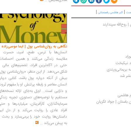
شادی‌هایش
...
|
|
است
اکبر هاشمی رفسنجانی
 روح‌الله سپندارند
نگاهی به روان‌شناسی پول | ایما موسی‌زاده
انسان‌ها با ترس، طمع، امید، حسرت و
زاد
مقایسه زندگی می‌کنند و همین احساسات،
مد نیکبخت
حتی در آگاه‌ترین افراد، تصمیم‌های مالی ر
ه بریمانی‌ورندی
شکل می‌دهد. از این منظر، «روان‌شناسی پول
تشر شد
بیش از آنکه درباره پول باشد، کتابی دربار
انسان معاصر و رابطه پرتنش او با مفهوم ثرو
و دارایی است... اوزل به‌جای ارائه نسخه‌ها
م هاشمی
مستقیم یا توصیه‌های دستوری، تجربه زندگی
ن باستان | جواد لگزیان
سرمایه‌گذاران، کارآفرینان، میلیاردرها و حت
افراد عادی را روایت می‌کند و از دل این
داستان‌ها روایت خود را برمی‌سازد و بحث ر
به پیش می‌راند
...