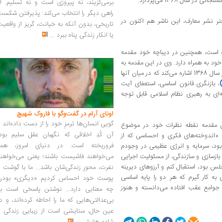
سال 1368 می‌پردازد.
برمی‌گزیند، نه پیروزی است و نه تسلیم. ا
راهی دیگر را انتخاب می‌کند: پذیرفتن شکس
تر نشر معارف، این ناشر هم اکنون در
تاریخی، بدون آنکه به خیانت، گریز از واقعی
یا انکار زندگی پناه ببرد
...
ه است، همچنین در دیباچه خود مقدمه
 با خود به همراه دارد. وی در این مقدمه به
برخی از مهم‌ترین دلمشغولی‌ها و دغدغه‌هایش در سال 1368 اشاره می‌کند که در میان آنها
، بازنگری قانون اساسی، استعفای آیت
ه‌ای به رهبری نظام اسلامی قابل توجه
اونای آرام در گفت‌وگو با فاروک شهیچ‭
گویی انسان‌ها ترمزِ خود را از دست داده‌اند 
 مقدمه نقطه نظرات خود در موضوع
آن کُدِ اخلاقی که نگهبان عقل سلیم بود،
 «اندوخته‌های فکری و احساسی که از
فروریخته است. در دنیای امروز، همه
ود، سرمایه و انرژی عظیمی در وجودم
زسازی و سازندگی، از مسئولیت اجرایی
می‌خواهند فاشیست باشند؛ یعنی می‌خواهند
 بود، استقبال کنم و آرزوهای دیرینه
نفرت، محورِ زندگی‌شان باشد... ما با گوشت 
ه کار گیرم که هر دو را پایه اساسی
پوست خود احساس کردیم «دیگری» بودن
 جوامع عقب افتاده می‌دانسته و هنوز
چه معنایی دارد... نوشتن پاسخی است به
بی‌عدالتی‌هایی که ما را احاطه کرده‌اند، و د
عین حال، ستایشی است از زیبایی زندگی و