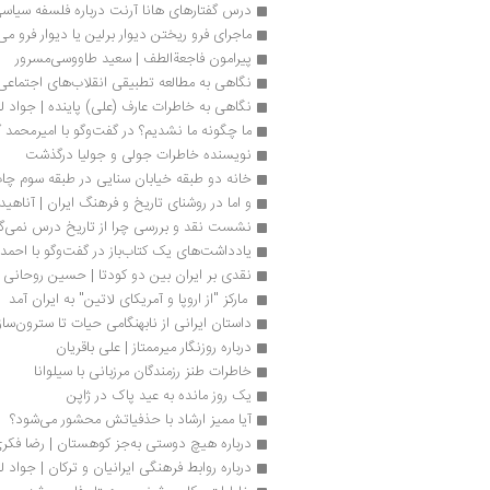
درس گفتارهای هانا آرنت درباره فلسفه سیاس
ماجرای فرو ریختن دیوار برلین یا دیوار فرو می‌
پیرامون فاجعةالطف | سعید طاووسی‌مسرور
نگاهی به مطالعه تطبیقی انقلاب‌های اجتماعی
نگاهی به خاطرات عارف (علی) پاینده | جواد ل
ما چگونه ما نشدیم؟ در گفت‌وگو با امیرمحمد 
نویسنده خاطرات جولی و جولیا درگذشت
خانه دو طبقه خیابان سنایی در طبقه سوم چا
و اما در روشنای تاریخ و فرهنگ ایران | آناهید
نشست نقد و بررسی چرا از تاریخ درس نمی‌گی
یادداشت‌های یک کتاب‌باز در گفت‏‌وگو با احم
نقدی بر ایران بین دو کودتا | حسین روحانی 
 مارکز "از اروپا و آمریکای لاتین" به ایران آمد 
داستان ایرانی از نابهنگامی حیات تا سترون‌سا
درباره روزنگار میرممتاز | علی باقریان
خاطرات طنز رزمندگان مرزبانی با سیلوانا
یک روز مانده به عید پاک در ژاپن
آیا ممیز ارشاد با حذفیاتش محشور می‌شود؟
درباره هیچ دوستی به‌جز کوهستان | رضا فکر
درباره روابط فرهنگی ایرانیان و ترکان | جواد ل