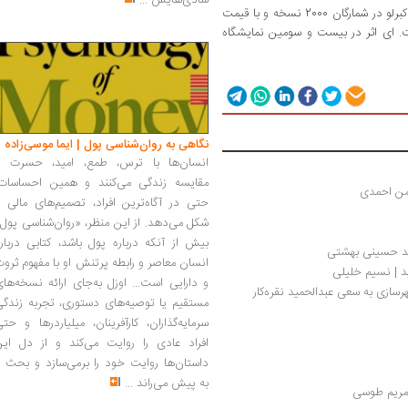
شادی‌هایش
...
«یک دهه خانه تئاتر آغاز: 1378» نوشته منوچهر اکبرلو در شمارگان 2000 نسخه و با قیمت
است. ای اثر در بیست و سومین نمایشگاه
نگاهی به روان‌شناسی پول | ایما موسی‌زاده
انسان‌ها با ترس، طمع، امید، حسرت و
مقایسه زندگی می‌کنند و همین احساسات،
امن احمدی
حتی در آگاه‌ترین افراد، تصمیم‌های مالی ر
شکل می‌دهد. از این منظر، «روان‌شناسی پول
بیش از آنکه درباره پول باشد، کتابی دربار
مد حسینی بهشتی
انسان معاصر و رابطه پرتنش او با مفهوم ثرو
ید | نسیم خلیلی
و دارایی است... اوزل به‌جای ارائه نسخه‌ها
سازی به سعی عبدالحمید نقره‌کار
مستقیم یا توصیه‌های دستوری، تجربه زندگی
سرمایه‌گذاران، کارآفرینان، میلیاردرها و حت
افراد عادی را روایت می‌کند و از دل این
داستان‌ها روایت خود را برمی‌سازد و بحث ر
به پیش می‌راند
...
 مریم طوسی