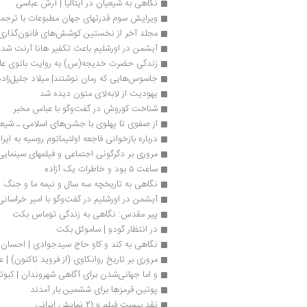
نگاهی به شیعیان در ایتالیا | آرش عباسی
ویرایش سوم قدرتهای جهان مطبوعات با ترجمه
مجلد آخر از نخستین کوشش‌های قانون‌گذاری 
آیشمن در اورشلیم باعث تکفیر هانا آرنت شد
زندگی حضرت خدیجه(س) به روایت بانوی عا
جاسوس‌هایی که رمان نوشتند| میلاد جلیل‌زاده
یهودیت از لابه‌لای متون دیده شد
شناخت کوروش در گفت‌وگو با عباس مخبر
از صفوی تا پهلوی با جشن‌های اسلامی ـ شیع
درباره بازخوانی فاجعه اولتیماتوم روسیه به ایر
مروری بر دگرگونی اجتماعی و فیلمهای سینمایی 
ساعت ۵ بود و خاطرات یک آزاده
نگاهی به تاریخچه سه سال و نیمه ما و جنگ 
آیشمن در اورشلیم در گفت‌وگو با امیر خراسانی
پیر مقدس: نگاهی به زندگی توماس بکت
در انتظار گودو | ساموئل بکت
نگاهی به کند و کاو حاج سیدجوادی | احسان ا
مروری بر تاریخ روانکاوی (از فروید تاکنون) | 
و اما جهانی‌شدن برای آگاهی شهروندان | کبوت
پوتین قرمزها برای ششمین بار آمدند
نقد بیست فیلم و 21 نمایش ایرانی