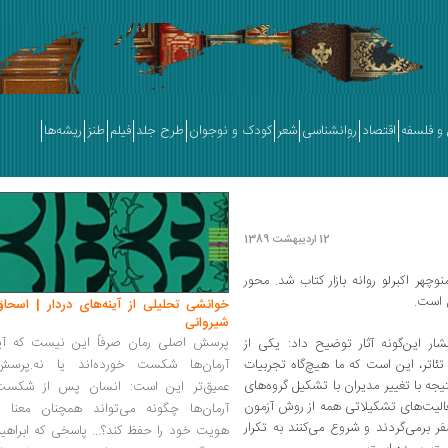
و فلسفه
اقتصاد
روانشناسی
شعر
کودک و نوجوان
طرح جلد
فیلم
طنز
ریشه‌ها
12 اردیبهشت 1389
وچهر اکبرلو روانه بازار کتاب شد. محور
ن است.
خوانشی تحلیلی از آینه‌های دردار | اسحاق
شیروانی
پرسش اصلی رمان صرفاً این نیست که آیا
تشار این‌گونه آثار توضیح داد: یکی از
اتر، این است که ما هیچ‌گاه تجربیات
آرمان‌ها شکست خورده‌اند یا نه.پرسش
تیجه با تغییر مدیران با تشکیل گروه‌های
عمیق‌تر این است: انسان پس از شکست
عالیت‌های تشکیلاتی همه از روش آزمون
آرمان‌ها چگونه می‌تواند همچنان معنا و
 برمی‌گردند و شروع می‌کنند به تکرار
هویت خود را حفظ کند؟... پاسخی که ابراهی