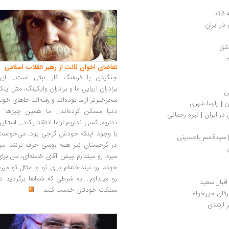
 قائد
در ایران
شق
تقاضای اخوان ثالث از رهبر انقلاب اسلامی
جنگیدن با فرهنگ کار عبثی است... این
برادران آریایی ما و برادران وایکینگ، مثل اینک
ی
سحرخیزتر از ما بوده‌اند و رفته‌اند جاهای خو
ان | پارسا شهری
دنیا مسکن کرده‌اند... ما همین چیزها را
در ایران | نیره رحمانی
نداریم. کسی نداریم از ما انتقاد بکند... استالی
با وجود اینکه خودش گرجی بود، می‌خواست
| سیدقاسم یاحسینی
در گرجستان نیز همه روسی حرف بزنند...من
میرم رو میندازم پیش آقای خامنه‌ای، من برا
خودم رو نینداخته‌ام برای تو و امثال تو میر
رو میندازم... به شرطی که شماها برگردید د
قبال سعید
مملکت خودتان خدمت کنید
...
عرفان خیرخواه
ر ارشدی