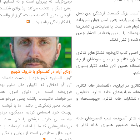
شکست رسیده است.
برمی‌گزیند، نه پیروزی است و نه تسلیم. ا
راهی دیگر را انتخاب می‌کند: پذیرفتن شکس
ت. آسیب بزرگ گسست فرهنگی بین نسل
تاریخی، بدون آنکه به خیانت، گریز از واقعی
گ برمی‌گردد یعنی نسل جوان نمی‌داند
یا انکار زندگی پناه ببرد
...
یت‌های تئاتری انجام شده است یا فعالیت‌های تشکل‌ها
ه‌اند یا از بین رفته‌اند. انتشار چنین
شده را تکرار نکنند.
 اصلی کتاب تاریخچه تشکل‌های تئاتری
مدیران تئاتر و در میان خودشان از چه
اسفانه همین الان شاهد تکرار بسیاری
اونای آرام در گفت‌وگو با فاروک شهیچ‭
یم.
گویی انسان‌ها ترمزِ خود را از دست داده‌اند 
آن کُدِ اخلاقی که نگهبان عقل سلیم بود،
ی در ایران»، «گاهشمار خانه تئاتر»،
فروریخته است. در دنیای امروز، همه
ها»، «بیانیه‌های خانه تئاتر»، «تعاونی
انتشارات خانه تئاتر»، «پیوست‌ها» و
می‌خواهند فاشیست باشند؛ یعنی می‌خواهند
نفرت، محورِ زندگی‌شان باشد... ما با گوشت 
پوست خود احساس کردیم «دیگری» بودن
 تئاتر، آیین‌نامه تیپ انجمن‌های خانه
چه معنایی دارد... نوشتن پاسخی است به
یین‌نامه صندوق همیاری خانه تئاتر و
بی‌عدالتی‌هایی که ما را احاطه کرده‌اند، و د
عین حال، ستایشی است از زیبایی زندگی و