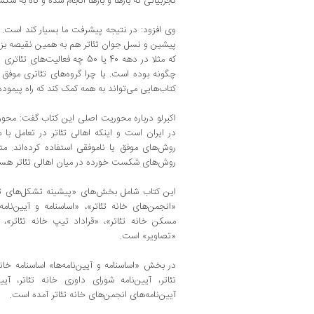
تجربیاتی که بارها و بارها انجام شده و گاه به 
وی افزود: در نتیجه پیشرفت ما بسیار کند اس
پیشین و نسل جوان تئاتر هم به همین نقیصه بزر
که مثلا در دهه 40 یا 50 چه فعال
چگونه بوده است. یا چرا گروه‌های تئاتری موفق بود
کتاب‌هایی می‌تواند به همه کمک کند که راه پیموده 
اکبرلو درباره محوریت اصلی این کتاب گفت: محور
در ایران است و اینکه اهالی تئاتر در تعامل با 
روش‌های موفق یا ناموفقی استفاده کرده‌اند. مت
روش‌های شکست خورده در میان اهالی تئاتر هست
این کتاب شامل بخش‌های «پیشینه تشکل‌های تئاتر
«انجمن‌های خانه تئاتر»، «اساسنامه و آیین‌نامه‌
مسکن خانه تئاتر»، «قراداد تیپ خانه تئاتر»، «
«تصاویر» است.
در بخش «اساسنامه و آیین‌نامه‌ها» اساسنامه خانه
تئاتر، آیین‌نامه شورای داوری خانه تئاتر، آ
آیین‌نامه‌های انجمن‌های خانه تئاتر آمده است.