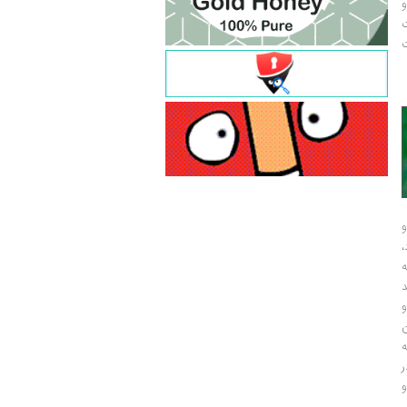
و
ت
ت
و
و
ر