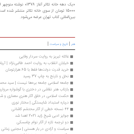
15000 تومان از سوی خانه تئاتر منتشر شده 
بین‌المللی کتاب تهران عرضه می‌شود.
|
|
هنر
تاریخ و سیاست
غائله تبریز به روایت سردار وفایی
خیابان انقلاب به روایت احمد طالبی‌نژاد | آری
خرید قدرت دولت‌ها فقط با 65 هزارتومان
نخل و نارنج به چاپ 37 رسید
جامعه اسلامی جامعه بره‌ها نیست | سید مح
بازتاب هنر نقاشی در دختری با گوشواره مروار
حکمت اسلامی در خلق آثار هنری معماری و شهر
درباره استبداد شایستگی | مختار نوری
۴۴ نسخه خطی از آثار محتشم کاشانی
جوایز ادبی شیخ زاید 2021 اهدا شد
دو ترجمه تازه از آثار نوام چامسکی
سیاست و آزادی در بار هستی | مجتبی زمانی