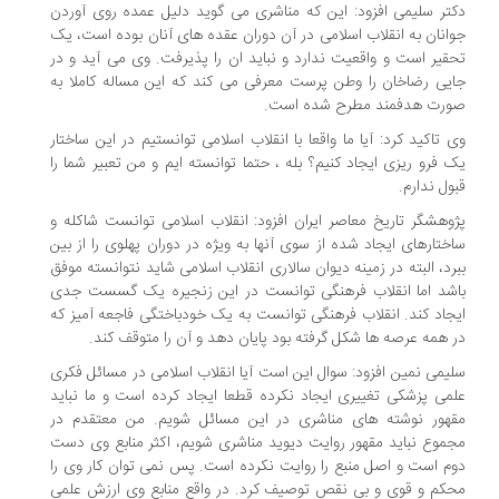
تر سلیمی افزود: این که مناشری می گوید دلیل عمده روی آوردن
انان به انقلاب اسلامی در آن دوران عقده های آنان بوده است، یک
قیر است و واقعیت ندارد و نباید ان را پذیرفت. وی می آید و در
یی رضاخان را وطن پرست معرفی می کند که این مساله کاملا به
رت هدفمند مطرح شده است.
 تاکید کرد: آیا ما واقعا با انقلاب اسلامی توانستیم در این ساختار
 فرو ریزی ایجاد کنیم؟ بله ، حتما توانسته ایم و من تعبیر شما را
ول ندارم.
وهشگر تاریخ معاصر ایران افزود: انقلاب اسلامی توانست شاکله و
ختارهای ایجاد شده از سوی آنها به ویژه در دوران پهلوی را از بین
رد، البته در زمینه دیوان سالاری انقلاب اسلامی شاید نتوانسته موفق
شد اما انقلاب فرهنگی توانست در این زنجیره یک گسست جدی
جاد کند. انقلاب فرهنگی توانست به یک خودباختگی فاجعه آمیز که
 همه عرصه ها شکل گرفته بود پایان دهد و آن را متوقف کند.
یمی نمین افزود: سوال این است آیا انقلاب اسلامی در مسائل فکری
می پزشکی تغییری ایجاد نکرده قطعا ایجاد کرده است و ما نباید
هور نوشته های مناشری در این مسائل شویم. من معتقدم در
موع نباید مقهور روایت دیوید مناشری شویم، اکثر منابع وی دست
م است و اصل منبع را روایت نکرده است. پس نمی توان کار وی را
کم و قوی و بی نقص توصیف کرد. در واقع منابع وی ارزش علمی