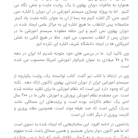
واره به خاطرات دوران پهلوی با یک روایت مثبت و منفی نگاه می
یم . اما به پروژه نوسازی سیستم آموزشی در آن دوران را اشاره نمی
یم، حتی اگر اشاره کنیم چه بسا از آن به عنوان نکته مثبت یاد کنیم.
اسفانه پس ازانقلاب ما هیچ اشاره ای به مراکز علمی ایجاد شده در
ران پهلوی نمی کنیم و این حلقه مفقوده سیستم آموزشی ما در
ران پس از انقلاب محسوب می شود. مثلا در هیچ کتابی به نقش
ریکایی ها در ایجاد دانشگاه شریف اشاره ای نکرده ایم.
 تاکید کرد: ما در بررسی های خود متوجه شدیم که ایران در دهه
60 و 70 میلادی به عنوان لابراتوار آموزشی امریکا محسوب می شده
ت.
 در ارتباط با کتاب نیز گفت: کتاب توانسته یک روایت یکپارچه از
ستم آموزشی ایران از دوران ابتدایی پهلوی تاکنون ارائه دهد. نکته
 که وجود دارد این است که نظام اموزشی ما برای تقلید ساخته شده
است. من معتقدم نظام آموزش پرورش و آموزش عالی ما در 200 سال
یر یک نظام ناکارآمد بوده است و برایندهای آن مسائلی مانند
رک گرایی است که ضد طبقه مولد است، همچنین مقلد پروری و
رمند پروری از دیگر آفات آن است.
دامچی در ادامه افزود: این ساختارهایی که ایجاد شده به نحوی است
 ما هم اکنون دچار بحران هستیم و همین مسائل باعث شده مفهوم
بگی از بین برود و به کسانی اطلاق شود که تنها درس خوانده