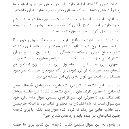
تداد دوران گذشته ادامه دارد، اما در بخش مردم و انقلاب ما
شرفت هایی داشته ایم که سخنان دکتر سلیمی اشاره به آن داشت.
 افزود: اینکه ما احساس حقارت نسبت به غربی ها داریم هنوز هم
ود دارد و این استقلال فکری که مدنظر امام و رهبری همواره بوده
ت را دنبال نکرده ایم و محقق نشده است.
وی در ادامه با اشاره به وقایع تاریخی نظیر جنگ جهانی دوم ، 11
تامبر سقوط برج های دوقلو ، کشتار سپتامبر سیاه فلسطین ، کشته
ن حجاج ایرانی در مکه، که همگی در سپتامبر رخ داده و در آن
تار زیادی نیز بوده است، گفت: ماه سپتامبر مقارن با ماه تشرین در
ههای عبری است. این ماه، ماه اول عبری است که برای زکات و رفع
اهان باید حیوانات قربانی شوند. از نگاه یهودیان حیوانات غیر یهود
تند و در اینجا می توان به ردپای این مساله پی برد.
 ادامه این نشست «مهدی شکیبایی» مدیرعامل قدسنا ضمن
ردانی از حضور کارشناسان در این نشست گفت: این جلسه بیشتر
د کتاب بود تا معرفی آن. من از آقای سلیمی سوال دارم برای خود
 سوال است که شما نقدتان به محتوای کتاب بود یا اینکه مترجمین
ید حاشیه هایی می زدند که نزده اند؟ سوال بعد اینکه آیا برای ترجمه
ین کتاب‌های در آینده باید وارد عمل شد یا خیر؟
 پاسخ به این سوال سلیمی گفت: ترجمه این کتابها برای ما جهت