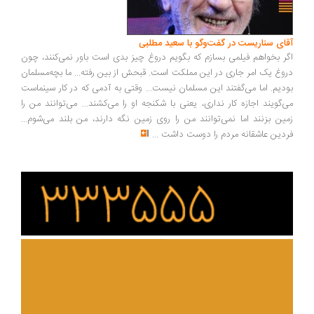
ای سناریست در گفت‌وگو با سعید مطلبی
ر بخواهم فیلمی بسازم که بگویم دروغ چیز بدی است باور نمی‌کنند، چون
وغ یک امر جاری در این مملکت است. قبحش از بین رفته... ما بچه‌مسلمان
دیم. اما می‌گفتند این مسلمان نیست... وقتی به آدمی که در کار سینماست
‌گویند اجازه کار نداری، یعنی با شکنجه او را می‌کشند... می‌توانند من را
ین بزنند اما نمی‌توانند من را روی زمین نگه دارند، من بلند می‌شوم...
دین عاشقانه مردم را دوست داشت
...