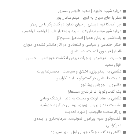
درباره شهید جاوید | سعید طاوسی مسرور
سفر با حاج سیاح به اروپا | میثم سامان‌پور
چرا آمریکا فهم درستی از جهان ندارد در گفت‌وگو با پل پیلار
درباره شهر موسیقیدان‌های سپید و بختیار علی | ابراهیم ابراهیمی
یادداشتی بر رمان هدرا | اسماعیل مسیح‌گل
افکار اجتماعی و سیاسی و اقتصادی در آثار منتشر نشده‌ی دوران 
قاجار | فریدون آدمیت، هما ناطق
جسارت اندیشیدن و جرأت بریدن انگشت خویشتن | احسان 
اقبال سعید
نگاهی به ایدئولوژی، اخلاق و سیاست | محمدرضا بیات
ادبیات داستانی در گفت‌وگو با قباد آذرآیین
دکامرون | جووانی بوکاتچو
یک گفت‌وگو با النا فرانته‌ی مستعار!
نگاهی به هانا آرنت و محبت به دنیا | فرهنگ رجایی
نشست نقد و بررسی زوربای یونانی در گروه خورشید
روزگار سخت عالیجناب | شهره احدیت
 گفت‌وگوی سوم پیرامون کمونیسم، سرمایه‌داری و آینده‌ی 
دموکراسی
نگاهی به کتاب جنگ جهانی اول | مهرا سپینود