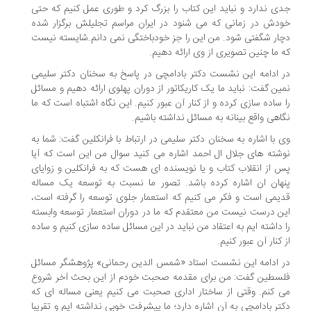
ی ندارد و نباید این کتاب را بزرگ کرد و طوری عمل کنیم که حتی
دش در زمانی که می شنود در ایران مراسم تجلیلش برگزار شده
ار شگفتی شود. من این را جز خودباختگی نمی دانم.شایسته نیست
 ما چنین تصویری از وی ارائه دهیم.
 ادامه این نشست دکتر بادامچی در پاسخ به سخنان دکتر سلیمی
ین گفت: نباید ما یک کاریکاتور از دوران پهلوی ارائه دهیم و مسائل
 ساده سازی کرده و از کنار آن عبور کنیم. این نگاه اشتباه است که ما
اهی واقع بینانه به مسائل نداشته باشیم.
 با اشاره به سخنان دکتر سلیمی در ارتباط با فرانکلین گفت: شما به
شته های جلال ال احمد اشاره می کنید سوال من این است که آیا
 از انقلاب کتاب و یا نویسنده ای هست که به فرانکلین و زوایای
هان ان اشاره کرده باشد. تصور ما نسبت به توسعه یک مساله
یمی است و فکر می کنیم که استعمار جلوی توسعه را گرفته است،
ن درست نیست من معتقدم که ما در دوران استعمار توسعه وابسته
 داشته ایم به اعتقاد من نباید در این مسائل ساده سازی کنیم و ساده
 کنار آن عبور کنیم.
 ادامه این نشست استاد «شمس الدین رحمانی» پژوهشگر مسائل
سطین گفت: من برای مقدمه صحبت خودم از این بحث آخر شروع
 کنم. وقتی از ساختار اداری صحبت می کنیم یعنی مساله ای که
تر بادامچی به آن اشاره دارد؛ ما پیشرفت خوبی نداشته ایم و تقریبا