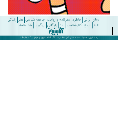
رمان ایرانی
خاطره، سفرنامه و روایت
جامعه شناسی
هنر
زندگی
نامه
مرجع
کتابشناسی
نقد
بایگانی
پیگیری
شناسنامه
کلیه حقوق محفوظ است و بازنشر مطالب با ذکر
کتاب نیوز
و درج لینک، بلامانع .