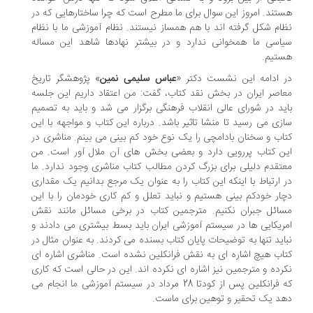
تند. امروز این سوال برای ما مطرح است که چرا ساختارهایی که در
ام شکل گرفته اند با هم همساز نیستند. نظام آموزشی ما با نظام
اسی ما همخوانی ندارد و در بیشتر نهادها شاهد این مساله
تیم.
 ادامه این نشست دکتر «
عباس سلیمی نمین
» پژوهشگر تاریخ
اصر ایران در بخش نقد کتاب، گفت: من اعتقاد داریم این جلسه
ید در شورای عالی انقلاب فرهنگی برگزار می شد و باید به تصمیم
زی می رسید تا منشا تاثیر باشد. درباره این کتاب و مواجهه با این
اب و سخنان بادامچی را یک نوع خود کم بینی می بینم. مناشری در
ن کتاب پررویی دارد و بعضی بخش های آن ملال آور است. من
تقدم دلیلی برای بزرگ کردن مطالب کتاب مناشری وجود ندارد. ما
 ارتباط با اینکه این کتاب را به عنوان یک مرجع بدانیم یک مقداری
ار خودکم بینی هستیم و نباید تعلل و کم کاری خودمان را با این
ائل جبران نکنیم. مترجمین کتاب در برخی مسائل مانند نقش
ریکایی ها در سیستم آموزشی ایران باید بسط بیشتری می دادند و
اید تنها به توضیحات پایان کتاب بسنده می کردند. به عنوان مثال در
اب هیچ اشاره ای به نقش فرانکلین نشده است. مناشری اشاره ای
رده و مترجمین نیز اشاره ای نکرده اند. این در حالی است که کاری
که فرانکلین پس از کودتا 28 مرداد در سیستم آموزشی ما انجام می
د یک تحقیر و توهین برای ماست.