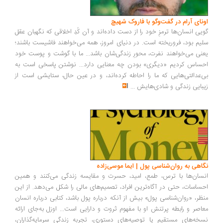
ونای آرام در گفت‌وگو با فاروک شهیچ
یی انسان‌ها ترمزِ خود را از دست داده‌اند و آن کُدِ اخلاقی که نگهبان عقل
یم بود، فروریخته است. در دنیای امروز، همه می‌خواهند فاشیست باشند؛
نی می‌خواهند نفرت، محورِ زندگی‌شان باشد... ما با گوشت و پوست خود
ساس کردیم «دیگری» بودن چه معنایی دارد... نوشتن پاسخی است به
‌عدالتی‌هایی که ما را احاطه کرده‌اند، و در عین حال، ستایشی است از
بایی زندگی و شادی‌هایش
...
اهی به روان‌شناسی پول | ایما موسی‌زاده
سان‌ها با ترس، طمع، امید، حسرت و مقایسه زندگی می‌کنند و همین
ساسات، حتی در آگاه‌ترین افراد، تصمیم‌های مالی را شکل می‌دهد. از این
ظر، «روان‌شناسی پول» بیش از آنکه درباره پول باشد، کتابی درباره انسان
اصر و رابطه پرتنش او با مفهوم ثروت و دارایی است... اوزل به‌جای ارائه
خه‌های مستقیم یا توصیه‌های دستوری، تجربه زندگی سرمایه‌گذاران،