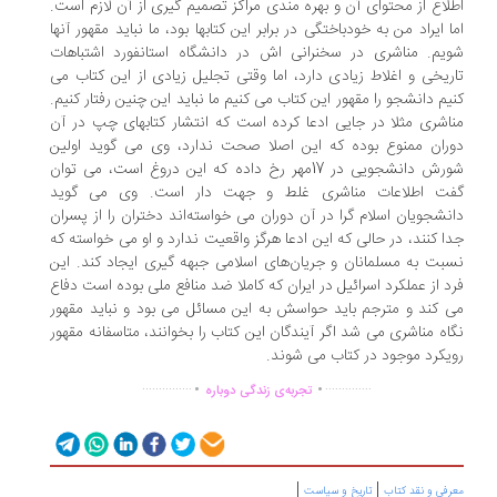
لاع از محتوای آن و بهره مندی مراکز تصمیم گیری از آن لازم است.
ا ایراد من به خودباختگی در برابر این کتابها بود، ما نباید مقهور آنها
یم. مناشری در سخنرانی اش در دانشگاه استانفورد اشتباهات
ریخی و اغلاط زیادی دارد، اما وقتی تجلیل زیادی از این کتاب می
یم دانشجو را مقهور این کتاب می کنیم ما نباید این چنین رفتار کنیم.
اشری مثلا در جایی ادعا کرده است که انتشار کتابهای چپ در آن
ران ممنوع بوده که این اصلا صحت ندارد، وی می گوید اولین
شورش دانشجویی در 17مهر رخ داده که این دروغ است، می توان
ت اطلاعات مناشری غلط و جهت دار است. وی می گوید
نشجویان اسلام گرا در آن دوران می خواسته‌اند دختران را از پسران
ا کنند، در حالی که این ادعا هرگز واقعیت ندارد و او می خواسته که
بت به مسلمانان و جریان‌های اسلامی جبهه گیری ایجاد کند. این
د از عملکرد اسرائیل در ایران که کاملا ضد منافع ملی بوده است دفاع
 کند و مترجم باید حواسش به این مسائل می بود و نباید مقهور
اه مناشری می شد اگر آیندگان این کتاب را بخوانند، متاسفانه مقهور
یکرد موجود در کتاب می شوند.
.
.
...............
..............
تجربه‌ی زندگی دوباره
|
|
رفی و نقد کتاب
تاریخ و سیاست