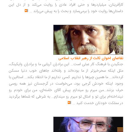
رآفرینان، میلیاردرها و حتی افراد عادی را روایت می‌کند و از دل این
ستان‌ها روایت خود را برمی‌سازد و بحث را به پیش می‌راند
...
اضای اخوان ثالث از رهبر انقلاب اسلامی
گیدن با فرهنگ کار عبثی است... این برادران آریایی ما و برادران وایکینگ،
ل اینکه سحرخیزتر از ما بوده‌اند و رفته‌اند جاهای خوب دنیا مسکن
ده‌اند... ما همین چیزها را نداریم. کسی نداریم از ما انتقاد بکند... استالین با
ود اینکه خودش گرجی بود، می‌خواست در گرجستان نیز همه روسی
ف بزنند...من میرم رو میندازم پیش آقای خامنه‌ای، من برای خودم رو
نداخته‌ام برای تو و امثال تو میرم رو میندازم... به شرطی که شماها برگردید
 مملکت خودتان خدمت کنید
...