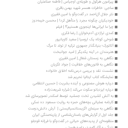
پیرامون هرکول و طویله‌ی اوجیاس | فاطمه صناعتیان
ساجی: خاطرات همسر شهید بهمن باقری
نثر جلال آل‌احمد در گفت‌وگو با امین فقیری
خودیکیان چگونه مجرد را متأهل کرد! | محسن خیمه‌دوز
چرا ما ایرانی‌ها اینجوری هستیم؟! | فیلم
کمدی تراژدی آدم‌خواران | رضا فکری
شوخی کوتاه یک اروسیا | سعید کاویانپور
آتاتورک؛ بنیانگذار جمهوری ترکیه از تولد تا مرگ
هنرمندان در آینه یکدیگر | امید جوانبخت
نگاهی به زمستان شغال | امین فقیری
نگاهی به قانون‌های خلاقیت | جواد لگزیان
نشست نقد و بررسی درس‌نامه اخلاق خانواده
نمایشگاه کتاب ایتالیا تحریم شد
درباره هوش مصنوعی و آینده بشریت | حسین انتظامی
درباره ایزدبانو سکوت می‌کند | شراره شریعت‌زاده
به آتش کشیدن تخت جمشید توسط اسکندر تصویرسازی شد
کارنامه عملیاتی بچه‌های حمزه به روایت مسعود ده نمکی
نگاهی به سینمای اگزیستانسیالیستی |  آرش دانش‌دوست
جلد اول از گزارش‌های باستان‌شناسی از پارینه‌سنگی ایران
منظومه‌ای از پدیده‌های حیاتی در گفت‌وگو با فرزانه قوجلو
زندگی و آثار کامو در دلهره هستی