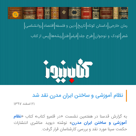
ان خارجی
داستان کوتاه
تاریخ
دین و فلسفه
اقتصاد
روانشناسی
ر
کودک و نوجوان
طرح جلد
فیلم
طنز
ریشه‌ها
پس از کتاب
نظام آموزشی و ساختن ایران مدرن نقد شد
21 اسفند 1397
 گزارش قدسنا در هفتمین نشست «در قلمرو کتاب» کتاب «
نظام
وزشی و ساختن ایران مدرن
» نوشته دیوید مناشری انتشارات
مت سینا مورد نقد و بررسی کارشناسان قرار گرفت.