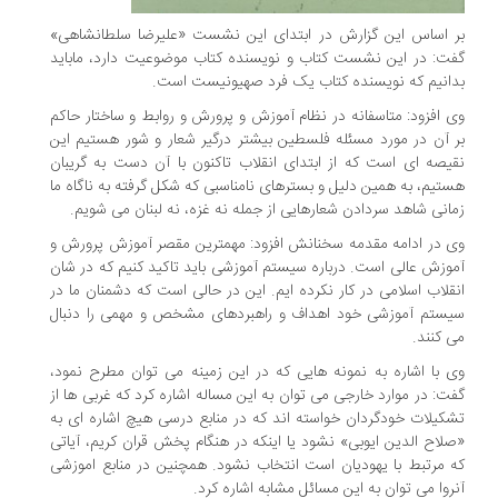
 اساس این گزارش در ابتدای این نشست «علیرضا سلطانشاهی»
ت: در این نشست کتاب و نویسنده کتاب موضوعیت دارد، ماباید
انیم که نویسنده کتاب یک فرد صهیونیست است.
 افزود: متاسفانه در نظام آموزش و پرورش و روابط و ساختار حاکم
 آن در مورد مسئله فلسطین بیشتر درگیر شعار و شور هستیم این
یصه ای است که از ابتدای انقلاب تاکنون با آن دست به گریبان
تیم، به همین دلیل و بسترهای نامناسبی که شکل گرفته به ناگاه ما
انی شاهد سردادن شعارهایی از جمله نه غزه، نه لبنان می شویم.
 در ادامه مقدمه سخنانش افزود: مهمترین مقصر آموزش پرورش و
وزش عالی است. درباره سیستم آموزشی باید تاکید کنیم که در شان
قلاب اسلامی در کار نکرده ایم. این در حالی است که دشمنان ما در
ستم آموزشی خود اهداف و راهبردهای مشخص و مهمی را دنبال
 کنند.
 با اشاره به نمونه هایی که در این زمینه می توان مطرح نمود،
ت: در موارد خارجی می توان به این مساله اشاره کرد که غربی ها از
کیلات خودگردان خواسته اند که در منابع درسی هیچ اشاره ای به
لاح الدین ایوبی» نشود یا اینکه در هنگام پخش قران کریم، آیاتی
 مرتبط با یهودیان است انتخاب نشود. همچنین در منابع اموزشی
روا می توان به این مسائل مشابه اشاره کرد.