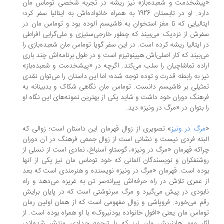
یشخدمت و شعبده‌باز» نیز ریشه در تجربه شخصی توماس مان
دارد. او در تابستان 1926 به همراه خانواده‌اش به ایتالیا سفر کرد؛‌
تالیایی که تا مغز استخوان به فاشیسم آلوده بود و توماس مان در
رش از نزدیک می‌بیند که چطور خارجی‌ستیزی و ملی‌گرایی افراطی
 ایتالیا ریشه کرده است. در این سفر گویا توماس مان شعبده‌بازی را
‌بیند که کار اصلی‌اش هیپنوتیزم است و در طول برنامه‌اش چند باری
اده تماشاچیان را سلب می‌کند. اگرچه در «پیشخدمت و شعبده‌باز»
ز به رابطه قدرت و توده توجه شده؛ اما این داستان را می‌توان نقدی
ثیلی بر فاشیسم دانست. توماس مان نگاهی شکاک و بدبینانه به
هنگ دوران خود داشت و شاید یکی از بهترین نمونه‌های این نگاه او
 بتوان در «مرگ در ونیز» دید.
رگ در ونیز
» تصویری از زوال قهرمان این داستان است؛ زوالی که
بته فردی نیست و نشانی است از زوال جمعی فرهنگ در آن دوران
ا‌که قهرمان «مرگ در ونیز»، گوستاو آسنباخ، نمادی است از نسلی از
شنفکران و نویسندگان آلمانی که خود توماس مان نیز یکی از آنها
ده است. قهرمان «مرگ در ونیز» نویسنده و هنرمندی است که بعد
 عمری تلاش در راه حرفه‌اش پیرانه‌سر تن به غریزه می‌دهد و راه
بودی در پیش می‌گیرد و مرگ سرنوشتی است که در پایان برایش
م می‌خورد. فروپاشی و زوال مفهومی است که از همان اولین رمان
ماس مان یعنی «افول خانواده بودنبروک» با او همراه بوده است. از
ار مهم هاینریش مان نیز که با ترجمه حدادی منتشر شده‌اند،