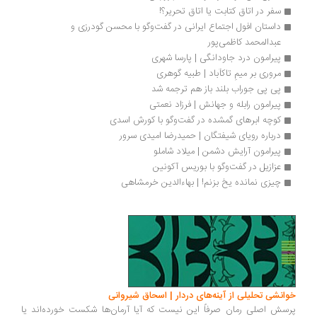
سفر در اتاق کتابت یا اتاق تحریر؟!
داستان افول اجتماع ایرانی در گفت‌وگو با محسن گودرزی و 
عبدالمحمد کاظمی‌پور
پیرامون درد جاودانگی | پارسا شهری
مروری بر میمِ تاکآباد | طبیه گوهری
پی پی جوراب بلند باز هم ترجمه شد
پیرامون رابله و جهانش | فرزاد نعمتی
کوچه ابرهای گمشده در گفت‌وگو با کورش اسدی
درباره رویای شیفتگان | حمیدرضا امیدی سرور
پیرامون آرایش دشمن | میلاد شاملو
عزازیل در گفت‌وگو با بوریس آکونین
چیزی نمانده یخ بزنم! | بهاءالدین خرمشاهی
انشی تحلیلی از آینه‌های دردار | اسحاق شیروانی
سش اصلی رمان صرفاً این نیست که آیا آرمان‌ها شکست خورده‌اند یا