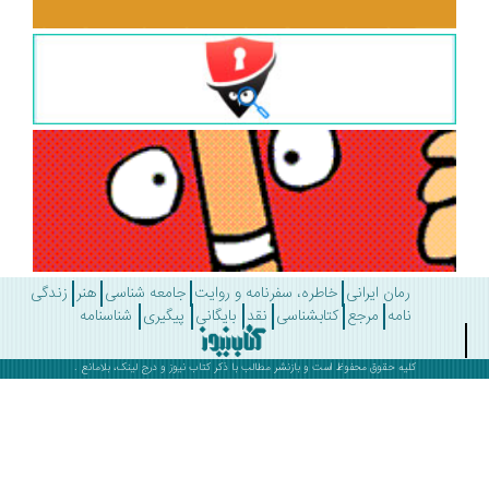
رمان ایرانی
خاطره، سفرنامه و روایت
جامعه شناسی
هنر
زندگی
نامه
مرجع
کتابشناسی
نقد
بایگانی
پیگیری
شناسنامه
کلیه حقوق محفوظ است و بازنشر مطالب با ذکر
کتاب نیوز
و درج لینک، بلامانع .