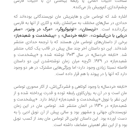
اخت ادبیات آلمانی یا رابطه بینامتنی آن با ادبیات فارسی
م‌اندازی کم‌وبیش باز می‌کند».
اره شد که توماس مان و هاینریش مان نویسندگانی بوده‌اند که
ادی در سال‌های مختلف به سراغشان رفته و آثاری از آنها به فارسی
گردانده است. «
تریستان
»، «
تونیوکروگر
»، «
مرگ در ونیز
»، «
سفر
یایی با دن‌کیشوت
»، «
نابغه خردسال
» و «
پیشخدمت و شعبده‌‌باز
»
خی از داستان‌های توماس مان‌ هستند که با ترجمه حدادی منتشر
ه‌اند. این دو داستان آخر چند سال پیش در قالب یک کتاب منتشر
شد. «نابغه خردسال» در سال 1903 نوشته شده و «پیشخدمت و
شعبده‌باز» در 1929. اگرچه میان زمان نوشته‌شدن این دو داستان
صله نسبتا زیادی وجود دارد؛ اما ویژگی‌هایی مشترک در هر دو وجود
رد که آنها را در پیوند با هم قرار داده است.
ابغه خردسال» با وجود کوتاهی‌ و فشردگی‌اش،‌ از آثار محوری توماس
ن است و در آن به روان‌کاوی رابطه توده و قدرت پرداخته شده و از
ن نظر با نوول «پیشخدمت و شعبده‌باز» ارتباط دارد. «پیشخدمت و
شعبده‌باز» در 1930 در آلمان منتشر شد. توماس مان در این زمان
یسنده‌ای جهانی و مشهور بود و سالی پیش از آن نوبل ادبی را به
ت آورده بود. این داستان اولین اثر توماس مان بعد از کسب نوبل
د و از این‌ نظر اهمیتی مضاعف داشته است.