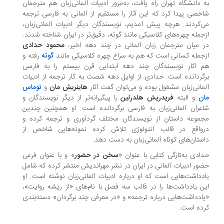
 دانشگاه تهران راه یافت، به‌مرور ادبیات آلمانی‌زبان هم مترجمان
خصی پیدا کرد که این آثار را مستقیم از آلمانی به فارسی ترجمه
‌کردند. هرچه پیش آمدیم، نویسندگان دیگر ادبیات آلمانی‌زبان،
‌جمله چهره‌های کلاسیکی مانند گوته، دقیق‌تر در ایران شناخته شدند.
 میان مترجمان زبان آلمانی در چند دهه اخیر،
محمود حدادی
جمله کسانی است که هم به سراغ چهره کلاسیکی مانند
گوته
رفته و
 آثار نویسندگان چند دهه ابتدایی قرن بیستم را به فارسی
گردانده است. حدادی از اوایل دهه شصت به کار ترجمه از ادبیات
مانی‌زبان مشغول بوده و می‌توان گفت آثار
هاینریش مان
و
توماس
ن
و البته
فریدریش هلدرلین
را پیگیرانه‌تر از دیگر نویسندگان و
عران آلمانی‌زبان به فارسی برگردانده است. او همچنین چندین
موعه داستان از نویسندگان مختلف گردآوری و ترجمه کرده و
واقع در قالب آنتولوژی تلاش کرده نمونه‌هایی شاخص از
ستان‌های کوتاه آلمانی‌زبان به دست دهد.
ادی به‌تازگی کتابی با عنوان «
سخن در حضور
» و با عنوان فرعی
ور ادبیات آلمانی در ایران در نشر مهراندیش منتشر کرده که شامل
دداشت‌هایی است که او درباره ادبیات آلمانی‌زبان نوشته است. او
ن یادداشت‌ها را در قالب سه فصل با نام‌های «از ریشه‌ روایت»،
ادداشت‌هایی درباره ترجمه» و «در معرفی چند برگردان» دسته‌بندی
ده است.