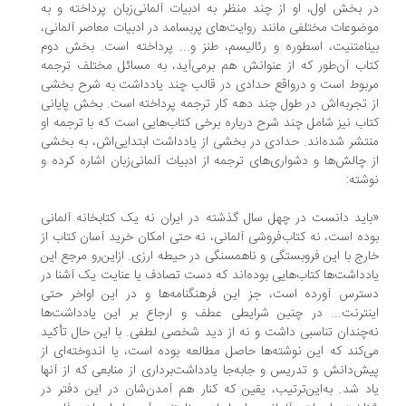
 بخش اول، او از چند منظر به ادبیات آلمانی‌زبان پرداخته و به
ضوعات مختلفی مانند روایت‌های پربسامد در ادبیات معاصر آلمانی،
نامتنیت، اسطوره و رئالیسم، طنز و... پرداخته است. بخش دوم
اب آن‌طور که از عنوانش هم برمی‌آید، به مسائل مختلف ترجمه
بوط است و درواقع حدادی در قالب چند یادداشت به شرح بخشی
 تجربه‌اش در طول چند دهه کار ترجمه پرداخته است. بخش پایانی
اب نیز شامل چند شرح درباره برخی کتاب‌هایی است که با ترجمه او
تشر شده‌اند. حدادی در بخشی از یادداشت ابتدایی‌اش، به بخشی
 چالش‌ها و دشوار‌ی‌های ترجمه از ادبیات آلمانی‌زبان اشاره کرده و
شته:
اید دانست در چهل سال گذشته در ایران نه یک کتابخانه آلمانی
ده است، نه کتاب‌فروشی آلمانی، نه حتی امکان خرید آسان کتاب از
رج با این فروبستگی و ناهمسنگی در حیطه ارزی. از‌این‌رو مرجع این
دداشت‌ها کتاب‌هایی بوده‌اند که دست تصادف یا عنایت یک آشنا در
ترس آورده است، جز این فرهنگنامه‌ها و در این اواخر حتی
نترنت... در چنین شرایطی عطف و ارجاع بر این یادداشت‌ها
‌چندان تناسبی داشت و نه از دید شخصی لطفی. با این حال تأکید
‌کند که این نوشته‌ها حاصل مطالعه بوده است، یا اندوخته‌ای از
ش‌دانش و تدریس و جابه‌جا یادداشت‌برداری از منابعی که از آنها
د شد. به‌این‌ترتیب، یقین که کنار هم‌ آمدن‌شان در این دفتر در