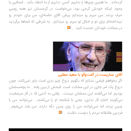
ده‌اند... ما همین چیزها را نداریم. کسی نداریم از ما انتقاد بکند... استالین با
ود اینکه خودش گرجی بود، می‌خواست در گرجستان نیز همه روسی
ف بزنند...من میرم رو میندازم پیش آقای خامنه‌ای، من برای خودم رو
نداخته‌ام برای تو و امثال تو میرم رو میندازم... به شرطی که شماها برگردید
 مملکت خودتان خدمت کنید
...
ای سناریست در گفت‌وگو با سعید مطلبی
ر بخواهم فیلمی بسازم که بگویم دروغ چیز بدی است باور نمی‌کنند، چون
وغ یک امر جاری در این مملکت است. قبحش از بین رفته... ما بچه‌مسلمان
دیم. اما می‌گفتند این مسلمان نیست... وقتی به آدمی که در کار سینماست
‌گویند اجازه کار نداری، یعنی با شکنجه او را می‌کشند... می‌توانند من را
ین بزنند اما نمی‌توانند من را روی زمین نگه دارند، من بلند می‌شوم...
دین عاشقانه مردم را دوست داشت
...