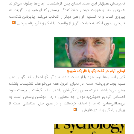
.پرسش عمیق‌تر این است: انسان پس از شکست آرمان‌ها چگونه می‌تواند
چنان معنا و هویت خود را حفظ کند؟... پاسخی که ابراهیم برمی‌گزیند، نه
روزی است و نه تسلیم. او راهی دیگر را انتخاب می‌کند: پذیرفتن شکست
ریخی، بدون آنکه به خیانت، گریز از واقعیت یا انکار زندگی پناه ببرد
...
ونای آرام در گفت‌وگو با فاروک شهیچ
یی انسان‌ها ترمزِ خود را از دست داده‌اند و آن کُدِ اخلاقی که نگهبان عقل
یم بود، فروریخته است. در دنیای امروز، همه می‌خواهند فاشیست باشند؛
نی می‌خواهند نفرت، محورِ زندگی‌شان باشد... ما با گوشت و پوست خود
ساس کردیم «دیگری» بودن چه معنایی دارد... نوشتن پاسخی است به
‌عدالتی‌هایی که ما را احاطه کرده‌اند، و در عین حال، ستایشی است از
بایی زندگی و شادی‌هایش
...