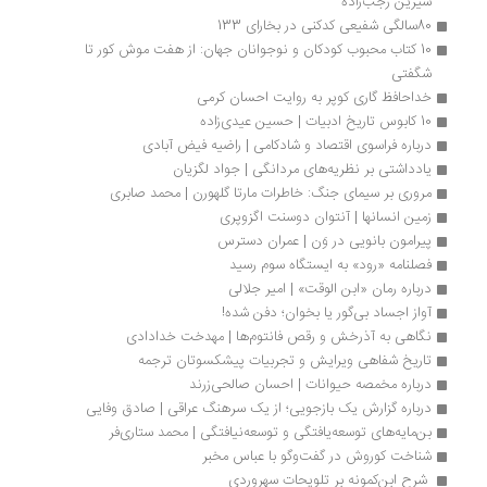
شیرین رجب‌زاده
80سالگی شفیعی کدکنی در بخارای 133
10 کتاب محبوب کودکان و نوجوانان جهان: از هفت موش کور تا 
شگفتی
خداحافظ گاری کوپر به روایت احسان کرمی
10 کابوس تاریخ ادبیات | حسین عیدی‌زاده
درباره فراسوی اقتصاد و شادکامی | راضیه فیض آبادی
یادداشتی بر نظریه‌های مردانگی | جواد لگزیان
مروری بر سیمای جنگ: خاطرات مارتا گلهورن | محمد صابری
زمین انسان­ها | آنتوان دوسنت اگزوپری
پیرامون بانویی در وَن | عمران دسترس
فصلنامه «رود» به ایستگاه سوم رسید
درباره رمان «ابن الوقت» | امیر جلالی
آواز اجساد بی‌گور یا بخوان؛ دفن شده!
نگاهی به آذرخش و رقص فانتوم‌ها | مهدخت خدادادی
تاریخ شفاهی ویرایش و تجربیات پیشکسوتان ترجمه
درباره مخمصه حیوانات | احسان صالحی‌زرند
درباره گزارش یک بازجویی؛ از یک سرهنگ عراقی | صادق وفایی
بن‌مایه‌های توسعه‌یافتگی و توسعه‌نیافتگی | محمد ستاری‌فر
شناخت کوروش در گفت‌وگو با عباس مخبر
 شرح ابن‌کمونه بر تلویحات سهروردی 