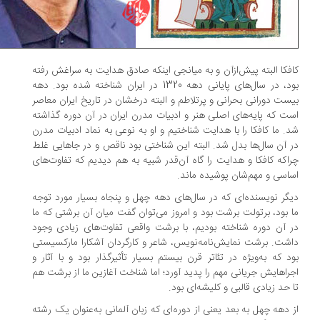
فکا البته پیش‌ازآن و به میانجی اینکه صادق هدایت به سراغش رفته
بود، در سال‌های پایانی دهه 1320 در ایران شناخته شده بود. دهه
ست دورانی بحرانی و پرتلاطم و البته درخشان در تاریخ ایران معاصر
ت که پایه‌های اصلی هنر و ادبیات مدرن ایران در آن دوره گذاشته
. ما کافکا را با هدایت شناختیم و او به نوعی به نماد ادبیات مدرن
 آن سال‌ها بدل شد. البته این شناختی بود ناقص و در جاهایی غلط
ا‌که کافکا و هدایت را گاه آن‌قدر شبیه به هم دیدیم که تفاوت‌های
اسی و مهم‌شان پوشیده ماند.
گر نویسنده‌ای که در سال‌های دهه چهل و پنجاه بسیار مورد توجه
 بود، برتولت برشت بود و امروز می‌توان گفت میان آن برشتی که ما
 آن دوره شناخته بودیم، با برشت واقعی تفاوت‌های زیادی وجود
شت. برشت نمایش‌نامه‌نویس، شاعر و کارگردان آشکارا مارکسیستی
د که به‌ویژه در تئاتر قرن بیستم بسیار تأثیرگذار بود و با آثار و
راهایش جریانی مهم را پدید آورد؛ اما شناخت آغازین ما از برشت هم
 حد زیادی قالبی و کلیشه‌ای بود.
 دهه چهل به بعد یعنی از دوره‌ای که زبان آلمانی به‌عنوان یک رشته