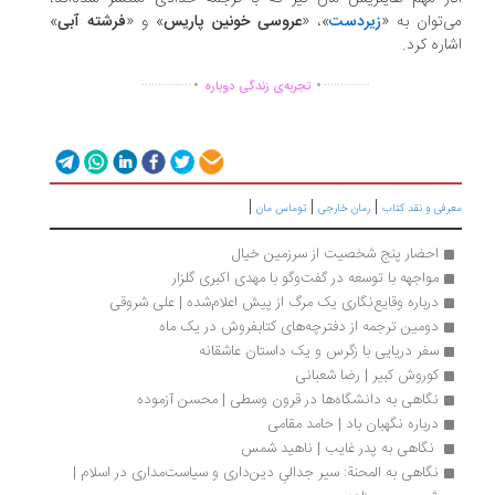
‌توان به «
زیردست
»، «
عروسی خونین پاریس
» و «
فرشته آبی
»
اره کرد.
.
.
...............
..............
تجربه‌ی زندگی دوباره
|
|
|
رفی و نقد کتاب
رمان خارجی
توماس مان
احضار پنج شخصیت از سرزمین خیال
مواجهه با توسعه در گفت‌وگو با مهدی اکبری گلزار
درباره وقایع‌نگاری یک مرگ از پیش اعلام‌شده | علی شروقی
دومین ترجمه از دفترچه‌های کتابفروش در یک ماه
سفر دریایی با زگرس و یک داستان عاشقانه
کوروش کبیر | رضا شعبانی 
نگاهی به دانشگاه‌ها در قرون وسطی | محسن آزموده
درباره نگهبان باد | حامد مقامی 
 نگاهی به پدر غایب | ناهید شمس
نگاهی به المحنة: سیر جدالیِ دین‌داری و سیاست‌مداری در اسلام | 