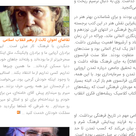
نگی را گذاشت. وی به دنبال ترسیم ریخت و
ی‌گنجید.
ی بودند و برای شناساندن بهتر هنر در
نابراین نقش هنر در این کتب برجسته
اریخ فرهنگی در انتهای قرن نوزدهم و
گاری آلمانی ماند، چراکه در آن زمان
تقاضای اخوان ثالث از رهبر انقلاب اسلامی
ناد و آرشیوها اهمیت بیشتری داشت.
جنگیدن با فرهنگ کار عبثی است... این
 آغاز یک ابداع آلمانی بود و سنت‌های
برادران آریایی ما و برادران وایکینگ، مثل اینک
 متفاوت بودند. مثلا سنت فرانسوی
سحرخیزتر از ما بوده‌اند و رفته‌اند جاهای خو
تاریخ، برای مدت‌ها به مفهوم تمدن (civilization) به جای فرهنگ علاقه داشت و
دنیا مسکن کرده‌اند... ما همین چیزها را
به تحقیق جامعی درباره تمدن اروپایی
نداریم. کسی نداریم از ما انتقاد بکند... استالی
مدن و سرمایه‌داری بود. با این همه،
با وجود اینکه خودش گرجی بود، می‌خواست
اری فرانسوی هم باز کرد، البته بسیار
در گرجستان نیز همه روسی حرف بزنند...من
جمله مورخان فرهنگی است که ریشه‌های
میرم رو میندازم پیش آقای خامنه‌ای، من برا
1) را در واکنش به کتاب کلاسیک ریشه‌های فکری انقلاب
خودم رو نینداخته‌ام برای تو و امثال تو میر
رو میندازم... به شرطی که شماها برگردید د
مملکت خودتان خدمت کنید
...
الیاس با نوشتن فرآیند تمدن (1939)، گامی مهم در تاریخ فرهنگی برداشت. او
د، به فرآیند پیدایش فرهنگ شرم و
و بیان می‌کند که کسب تمدن تا حد
 لگام نهادن بر میل جنسی بوده است.