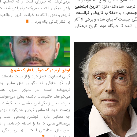
کتاب‌های جالبی راجع به موضوعات
برمی‌گزیند، نه پیروزی است و نه تسلیم. ا
 ترجمه شده‌اند؛ مثل: «
تاریخ اجتماعی
راهی دیگر را انتخاب می‌کند: پذیرفتن شکس
جتماعی
» و «
انقلاب تاریخی فرانسه
».
تاریخی، بدون آنکه به خیانت، گریز از واقعی
ی چیست؟» بیان شده و برخی از آثار
یا انکار زندگی پناه ببرد
...
 شده تا جایگاه مهم تاریخ فرهنگی
اونای آرام در گفت‌وگو با فاروک شهیچ‭
گویی انسان‌ها ترمزِ خود را از دست داده‌اند 
آن کُدِ اخلاقی که نگهبان عقل سلیم بود،
فروریخته است. در دنیای امروز، همه
می‌خواهند فاشیست باشند؛ یعنی می‌خواهند
نفرت، محورِ زندگی‌شان باشد... ما با گوشت 
پوست خود احساس کردیم «دیگری» بودن
چه معنایی دارد... نوشتن پاسخی است به
بی‌عدالتی‌هایی که ما را احاطه کرده‌اند، و د
عین حال، ستایشی است از زیبایی زندگی و