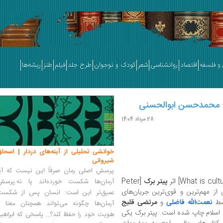
و فلسفه
اقتصاد
روانشناسی
شعر
کودک و نوجوان
طرح جلد
فیلم
طنز
ریشه‌ها
| محمدحسن ابوالحسنی
28 مرداد 1404
خوانشی تحلیلی از آینه‌های دردار | اسحاق
شیروانی
پرسش اصلی رمان صرفاً این نیست که آیا
پیتر برک
[Peter
آرمان‌ها شکست خورده‌اند یا نه.پرسش
کی از مهم‌ترین و قوی‌ترین جریان‌های
عمیق‌تر این است: انسان پس از شکست
وسط
نعمت‌الله فاضلی
و
مرتضی قلیج
آرمان‌ها چگونه می‌تواند همچنان معنا و
هشکده تاریخ اسلام چاپ شده است. پیتر برک یکی
هویت خود را حفظ کند؟... پاسخی که ابراهی