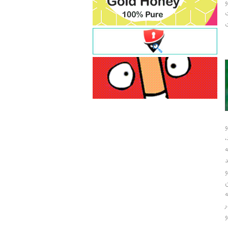
و
ت
ت
و
و
ر