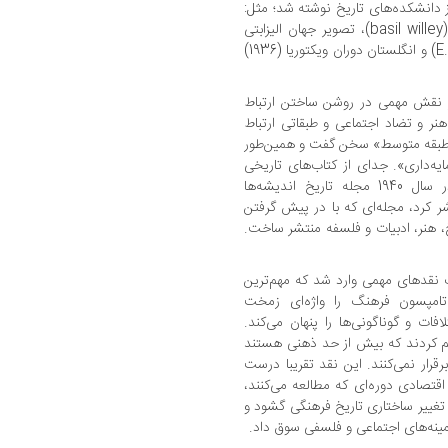
ز دانشکده‌های تاریخ نوشته شد؛ مثل:
پیشینه قرن هفدهم (1934) اثر باسیل وایلی (basil willey)، تصویر جهان الیزابتی
(1943) اثر ‌ای.ام.دبلیو. تیلیارد (E.M.W. tillyard) و انگلستان دوران ویکتوریا (1936)
 آرنولد هاوزر نیز نقش مهمی در روشن ساختن ارتباط
نر و تضاد اجتماعی و طبقاتی ارتباط
ش طبقه متوسط» سخن گفت و همین‌طور
یه‌داری». جدای از کتاب‌های تاریخی
نامبرده، آرتور لاوجوی، فیلسوف امریکایی در سال 1940 مجله تاریخ اندیشه‌ها
journal of the his) را منتشر کرد، مجله‌ای که با در پیش گرفتن
خ، هنر، ادبیات و فلسفه منتشر ساخت.
 نقدهای مهمی وارد شد که مهم‌ترین
 تامپسون فرهنگ را واژه‌ای زمخت
فات و گوناگونی‌ها را پنهان می‌کند.
م کردند که بیش از حد ذهنی هستند
رقرار نمی‌کنند. این نقد تقریبا درست
اقتصادی دوره‌ای که مطالعه می‌کنند،
ی تغییر ساختاری تاریخ فرهنگی گشود و
زمینه‌های اجتماعی و فلسفی سوق داد.