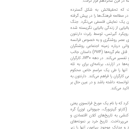
ست که تحقیقاتش به شکل گسترده
ر مطالعه فرهنگ‌ها را در پیش گرفته
نوان یک نمایش فلسفی می‌نگرد. جنگ
یی از زندگی بالیایی نگریسته شده
رویکرد گیرتس، توسط رابرت دارنتون
روپای عصر روشنگری و به خصوص فرانسه
نی درباره زمینه اجتماعی روشنگران
فرانسوی و مساله چاپ کتاب است. دارنتون در قتل عام گربه‌ها (1984) داستان جالب
توجهی را که در اسناد تاریخی یافته، نقل کرده و تفسیر می‌کند. در دهه 1730، کارگران
 در آزارند، برنامه‌ای برای به تله
ها آنها را طی یک مراسم خاص محکوم
 کارگران را فراهم می‌کند. دارنتون به
وانسته داشته باشد و در عین حال بر
ید می‌کند.
ی ظهور کرد که با نام یک مورخ فرانسوی یعنی
 (کارلو گینزبورگ، جیووانی لوی) گره
ست. تاریخ خرد (micro-history) واکنشی به تاریخ‌های کلان اقتصادی و
می‌پرداخت. تاریخ خرد بر نمونه‌های
 مدارک موجود پیرامون آنها را زیر