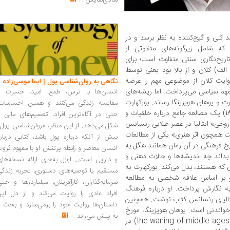
شادی‌هایش
...
کلی و گیج‌کننده به نظر برسد و در
که شامل زیرگونه‌های متفاوتی از
تاریخ‌نگاری سنتی متفاوت است؛ برای
الف) کلان و از بالا بود یعنی توسط
ایت کلان از موضوعی مهم را عرضه
نگاهی به روان‌شناسی پول | ایما موسی‌زاده
مهم سیاسی می‌پرداخت. اما ریشه‌های
انسان‌ها با ترس، طمع، امید، حسرت و
رت و یوهان هویزینگا رساند. بورکهارت
مقایسه زندگی می‌کنند و همین احساسات،
با نگارش کتاب فرهنگ رنسانس در ایتالیا (1860) یک مطالعه جامع درباره خلقیات و
حتی در آگاه‌ترین افراد، تصمیم‌های مالی ر
روحی» ایتالیا در عصر طلایی رنسانس
شکل می‌دهد. از این منظر، «روان‌شناسی پول
ت همچون اثر هنری» یکی از مطالعات
بیش از آنکه درباره پول باشد، کتابی دربار
خ فرهنگی در آن زمان همانند هگل به
انسان معاصر و رابطه پرتنش او با مفهوم ثرو
بداند چه اندیشه‌ها و حالات ذهنی و
و دارایی است... اوزل به‌جای ارائه نسخه‌ها
 که هستند، بدل می‌کند. بورکهارت به
مستقیم یا توصیه‌های دستوری، تجربه زندگی
و بر اساس علاقه شخصی به مطالعه
سرمایه‌گذاران، کارآفرینان، میلیاردرها و حت
به نگارش پرداخت. او درباره فرهنگ
افراد عادی را روایت می‌کند و از دل این
 ایتالیای رنسانس کتاب نوشت. همچنین
داستان‌ها روایت خود را برمی‌سازد و بحث ر
 خواندنی است. یوهان هویزینگا، مورخ
به پیش می‌راند
...
هلندی نیز با نگارش کتاب خزان قرون وسطی (the waning of middle ages) در