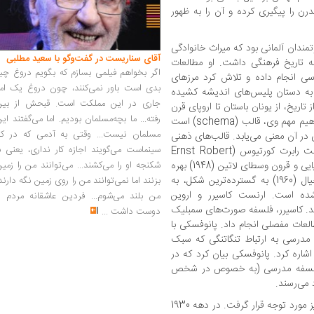
درن را پیگیری کرده و آن را به ظهور
 فرزند یکی از ثروتمندان آلمانی بود که میراث خانوادگی
آقای سناریست در گفت‌وگو با سعید مطلبی
 تاریخ فرهنگی داشت. او مطالعات
اگر بخواهم فیلمی بسازم که بگویم دروغ چی
ناسی انجام داده و تلاش کرد مرزهای
بدی است باور نمی‌کنند، چون دروغ یک امر
 به دستان پلیس‌های اندیشه کشیده
جاری در این مملکت است. قبحش از بین
اریخ، از یونان باستان تا اروپای قرن
رفته... ما بچه‌مسلمان بودیم. اما می‌گفتند ای
هفدهم، مطالعات مفصلی انجام داد.یکی از مفاهیم مهم وی، قالب (schema) است
مسلمان نیست... وقتی به آدمی که در کار
 در آن معنی می‌یابد. قالب‌های ذهنی
سینماست می‌گویند اجازه کار نداری، یعنی ب
در فرآیند شناخت بسیار اثرگذار هستند. ارنست رابرت کورتیوس (Ernst Robert
شکنجه او را می‌کشند... می‌توانند من را زمی
Curtius) از مفهوم قالب‌ها در کتاب ادبیات اروپایی و قرون وسطای لاتین (1948) بهره
گرفت. ارنست گامبریچ نیز در کتاب هنر و خیال (1960) به گسترده‌ترین شکل، به
بزنند اما نمی‌توانند من را روی زمین نگه دارند
نگی نزدیک شده است. ارنست کاسیرر و اروین
من بلند می‌شوم... فردین عاشقانه مردم را
تند. کاسیرر، فلسفه صورت‌های سمبلیک
دوست داشت
...
لعات مفصلی انجام داد. پانوفسکی با
مدرسی به ارتباط تنگاتنگی که سبک
شاره کرد. پانوفسکی بیان کرد که در
 فلسفه مدرسی (به خصوص در شخص
می‌رسند.
به تدریج نگارش تاریخ فرهنگی در انگلستان نیز مورد توجه قرار گرفت. در دهه 1930