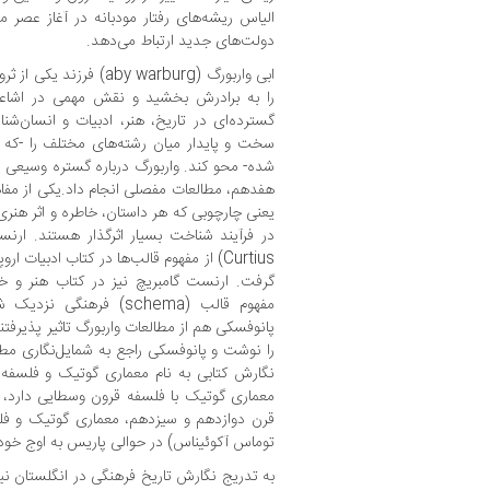
الیاس ریشه‌های رفتار مودبانه در آغاز عصر م
دولت‌های جدید ارتباط می‌دهد.
ابی واربورگ (aby warburg)
را به برادرش بخشید و نقش مهمی در اشاعه
گسترده‌ای در تاریخ، هنر، ادبیات و انسان‌ش
سخت و پایدار میان رشته‌های مختلف را -که
شده- محو کند. واربورگ درباره گستره وسیعی از ت
یعنی چارچوبی که هر داستان، خاطره و اثر هنری
مفهوم قالب (schema) فره
پانوفسکی هم از مطالعات واربورگ تاثیر پذیرف
را نوشت و پانوفسکی راجع به شمایل‌نگاری مطا
نگارش کتابی به نام معماری گوتیک و فلسفه 
معماری گوتیک با فلسفه قرون وسطایی دارد، ا
قرن دوازدهم و سیزدهم، معماری گوتیک و
توماس آکوئیناس) در حوالی پاریس به اوج خود 