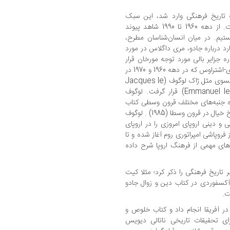
 تاریخ فرهنگی وارد شد، این سبک
تاریخ‌نگاری به سوی انسان‌شناسی جهش یافت. از دهه 1960 تا 1990 شاهد پیوند
تیم. در میان انسان‌شناسان مطرح،
د درباره جادو، مری داگلاس در مورد
جزایر بالی مورد توجه مورخان قرار
گرفته‌اند. همین‌طور رویکرد ساختارگرای کلود لوی-اشتراوس که در دهه 1960 و 1970 در
اوج شهرتش بود، مورد توجه برخی مورخان فرانسوی مثل ژاک لوگوف (Jacques le
goff) و امانوئل لو روا لدوری (Emmanuel leroyladurie) قرار گرفت. لوگوف
ه جنبه‌های مختلف قرون وسطی کتاب
نوشت: از روشنفکران قرون وسطا (1957) تا تاریخ خیال در قرون وسطا (1985) . لوگوف
نگی، سیاسی و دینی اروپای امروزی را در اروپای
روپاشی امپراتوری روم آغاز شده و تا
ه‌های مهمی از فرهنگ اروپا شرح داده
ر تاریخ فرهنگی را ذکر کرد؛ مثلا کیت
ورخان پرکار آکسفوردی در کتاب دین و زوال جادو
 آفریقا انجام داد و کتاب خلوص و
یی برای تحقیقات تاریخی ناتالی دیویس