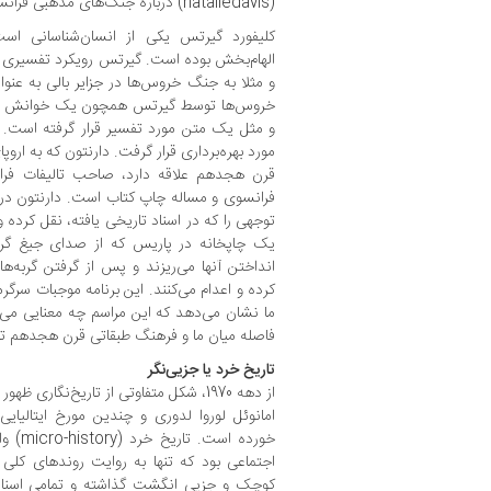
(nataliedavis) درباره جنگ‌های مذهبی فرانسه در قرن شانزدهم قرار گرفت.
کلیفورد گیرتس یکی از انسان‌شناسانی ا
الهام‌بخش بوده است. گیرتس رویکرد تفسیری د
و مثلا به جنگ خروس‌ها در جزایر بالی به ع
خروس‌ها توسط گیرتس همچون یک خوانش بالیا
و مثل یک متن مورد تفسیر قرار گرفته است. 
مورد بهره‌برداری قرار گرفت. دارنتون که به ا
قرن هجدهم علاقه دارد، صاحب تالیفات فراوا
یک چاپخانه در پاریس که از صدای جیغ گربه‌ها
انداختن آنها می‌ریزند و پس از گرفتن گربه‌
کرده و اعدام می‌کنند. این برنامه موجبات سرگرمی
ما نشان می‌دهد که این مراسم چه معنایی می‌ت
فاصله میان ما و فرهنگ طبقاتی قرن هجدهم تاک
تاریخ خرد یا جزیی‌نگر
از دهه 1970، شکل متفاوتی از تاریخ‌نگار
امانوئل لوروا لدوری و چندین مورخ ایتالیایی
خورده ا
اجتماعی بود که تنها به روایت روندهای کلی 
کوچک و جزیی انگشت گذاشته و تمامی اسناد و