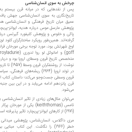
چرخش به سوی انسان‌شناسی
پس از نقدهایی که در میانه قرن بیستم به
عمیق میان تاریخ فرهنگی و انسان‌شناسی هس
پژوهش مارسل موس درباره هدیه، ایوانز-پریچار
پاکی و خلوص و پژوهش کلیفورد گیرتس درباره 
متخصص تاریخ قرون وسطای اروپا بود و دربار
در تولد اروپا (1964) ریشه‌های فره
قرون وسطی جست‌وجو می‌کند؛ داستان کتاب از ف
قرن پانزدهم ادامه می‌یابد و در این بین جنب
می‌شود.
می‌توان مثال‌های زیادی از تاثیر انسان‌شناسی ب
تامس (keiththomas) یکی از م
(1971) از کارهای ایوانز-پریچارد تاثیر پذیرفته است.
مری داگلاس، انسان‌شناس، پژوهشی میدانی در
خطر (1966) را نگاشت. این کتاب مبنا