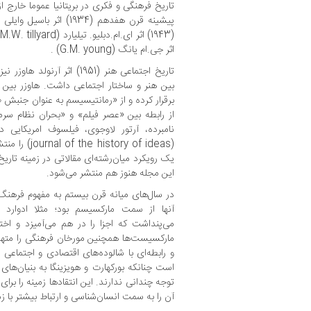
تاریخ فرهنگی و فکری در بریتانیا عموما خارج ا
اثر جی.ام یانگ (G.M. young) .
تاریخ اجتماعی هنر (1951) اثر
بین هنر و ساختار اجتماعی داشت. هاوزر بین ه
برقرار کرده و از «رمانتیسیسم به عنوان جنب
از رابطه بین «عصر فیلم» و «بحران نظام سرما
(tory of ideas
یک رویکرد میان‌رشته‌ای مقالاتی در زمینه تاری
این مجله هنوز هم منتشر می‌شود.
در سال‌های میانه قرن بیستم به مفهوم فرهنگ
آنها از سمت مارکسیسم بود؛ مثلا ادوارد
می‌پنداشت که اجزا را در هم می‌آمیزد و اختلا
مارکسیست‌ها همچنین مورخان فرهنگی را مته
و رابطه‌ای با شالوده‌های اقتصادی و اجتماعی ب
است چنانکه بورکهارت و هویزینگا به بنیان‌های 
توجه چندانی ندارند. این انتقادها زمینه را برا
آن را به سمت انسان‌شناسی و ارتباط بیشتر با 