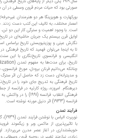
سال 1919 یکی دیگر از پایه‌های تاریخ فره
صورتی بود که حیات مردم قرون وسطی در آن م
بورکهارت و هویزینگا هر دو هنرمندان غیرحرفه‌ا
اعصار مختلف، به تالیف این کتب دست زدند. ب
است. با وجود اهمیت و سترگی کار این دو تن، ت
اوایل قرن بیستم یک جریان حاشیه‌ای در تاریخ‌ن
نگارش عینی و پوزیتیویستی تاریخ براساس اس
تا به اینجا می‌توان فهمید که تاریخ فرهنگی در
انگلیسی و فرانسوی تاریخ‌نگاری با این سنت
چنانکه می‌دانیم فرنان برودل، مورخ فرانسوی، 
و مدیترانه‌ای دست زد که حاصل آن اثر سترگ ت
تاریخ فرهنگی به تدریج جای خود را در تاریخ‌نگ
دیرهنگام. امروزه، روژه کارتیه در فرانسه از 
فرهنگی انقلاب فرانسه (991
فرانسه (1933) اثر دنیل مورنه نوشته است.
فرآیند تمدن
نوربرت 
با تاثیرپذیری از ماکس وبر و زیگموند فروی
خویشتنداری در آغاز عصر مدرن می‌پردازد. ا
زیادی نیازمند تغییر در روحیه قرون وسطایی و