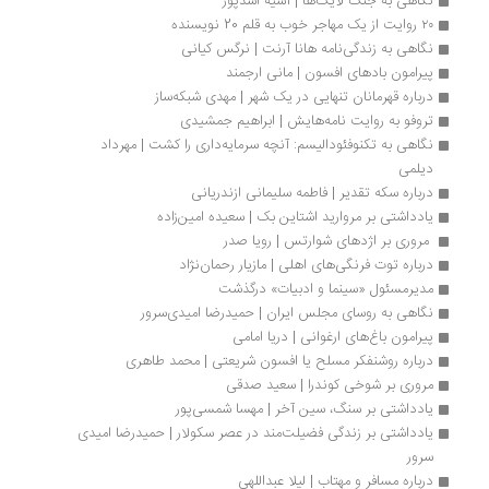
نگاهی به جنگ لایک‌ها | آسیه اسدپور
۲۰ روایت از یک مهاجر خوب به قلم 20 نویسنده
نگاهی به زندگی‏‌نامه هانا آرنت | نرگس کیانی
پیرامون بادهای افسون | مانی ارجمند
درباره قهرمانان تنهایی در یک شهر | مهدی شبکه‌ساز
تروفو به روایت ‌‌نامه‌هایش | ابراهیم جمشیدی
نگاهی به تکنوفئودالیسم: آنچه سرمایه‌داری را کشت | مهرداد 
دیلمی
درباره سکه تقدیر | فاطمه سلیمانی ازندریانی
یادداشتی بر مروارید اشتاین بک | سعیده امین‌زاده
 مروری بر اژدهای شوارتس | رویا صدر
درباره توت فرنگی‌های اهلی | مازیار رحمان‌نژاد
مدیرمسئول «سینما و ادبیات» درگذشت
نگاهی به روسای مجلس ایران | حمیدرضا امیدی‌سرور
پیرامون باغ‌های ارغوانی | دریا امامی
درباره روشنفکر مسلح یا افسون شریعتی | محمد طاهری
مروری بر شوخی کوندرا | سعید صدقی
یادداشتی بر سنگ، سین آخر | مهسا شمسی‌پور
یادداشتی بر زندگی فضیلت‌مند در عصر سکولار | حمیدرضا امیدی 
سرور
درباره مسافر و مهتاب | لیلا عبداللهی