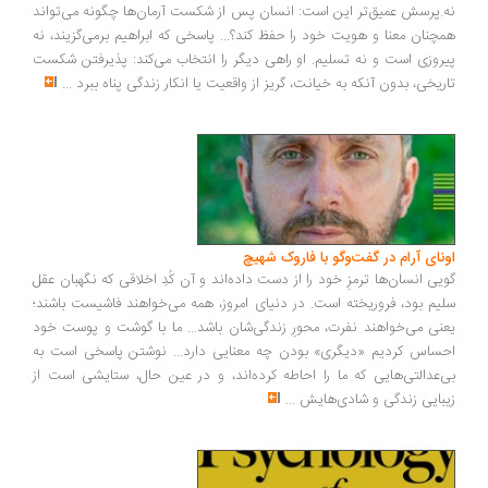
.پرسش عمیق‌تر این است: انسان پس از شکست آرمان‌ها چگونه می‌تواند
چنان معنا و هویت خود را حفظ کند؟... پاسخی که ابراهیم برمی‌گزیند، نه
روزی است و نه تسلیم. او راهی دیگر را انتخاب می‌کند: پذیرفتن شکست
ریخی، بدون آنکه به خیانت، گریز از واقعیت یا انکار زندگی پناه ببرد
...
ونای آرام در گفت‌وگو با فاروک شهیچ
یی انسان‌ها ترمزِ خود را از دست داده‌اند و آن کُدِ اخلاقی که نگهبان عقل
یم بود، فروریخته است. در دنیای امروز، همه می‌خواهند فاشیست باشند؛
نی می‌خواهند نفرت، محورِ زندگی‌شان باشد... ما با گوشت و پوست خود
ساس کردیم «دیگری» بودن چه معنایی دارد... نوشتن پاسخی است به
‌عدالتی‌هایی که ما را احاطه کرده‌اند، و در عین حال، ستایشی است از
بایی زندگی و شادی‌هایش
...