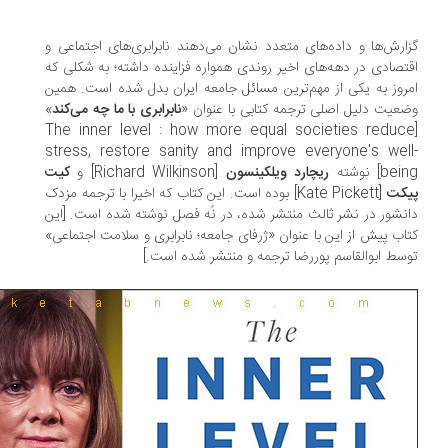
ارش‌ها و داده‌های متعدد نشان می‌دهند‌ نابرابری‌های اجتماعی و
تصادی در ‌دهه‌های اخیر روندی همواره فزاینده داشته؛ به شکلی که
روز به یکی از مهم‌ترین مسائل جامعه ایران بدل شده است. همین
عیت دلیل اصلی ترجمه کتابی با عنوان «
نابرابری با ما چه می‌کند
»
[The inner level : how more equal societies reduc
stress, restore sanity and improve everyone's wel
be] نوشته
ریچارد ویلکینسون
[Richard Wilkinson] و
کیت
کت
[Kate Pickett] بوده است. این کتاب‌ که اخیرا با ترجمه مزدک
نشور در نشر ثالث منتشر شده‌، در نُه فصل نوشته شده است. [این
اب پیش از این با عنوان «ژرفای جامعه؛ نابرابری و سلامت اجتماعی»
سط ابوالقاسم پوررضا ترجمه و منتشر شده است.]