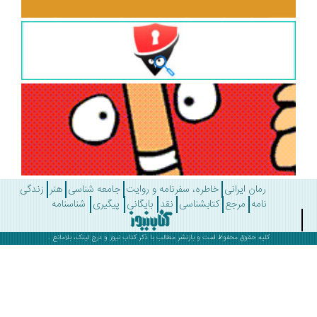
رمان ایرانی
خاطره، سفرنامه و روایت
جامعه شناسی
هنر
زندگی
نامه
مرجع
کتابشناسی
نقد
بایگانی
پیگیری
شناسنامه
کلیه حقوق محفوظ است و بازنشر مطالب با ذکر
کتاب نیوز
و درج لینک، بلامانع .