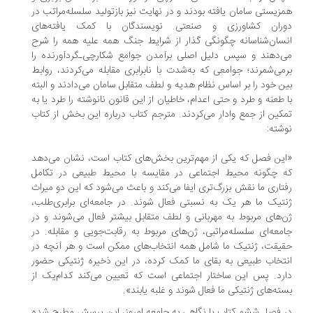
زیستی سامان یافته بودند‌ و در نهایت نیز بازتولید سلسله‌مراتب در
ران کشاورزی و صنعتی. نویسندگان با کمک یافته‌های
نسان‌شناسانه چگونگی گذار از شرایط جنگ همه علیه همه را شرح
‌دهند و سپس دلیل اصلی برآمدن جوامع شکارچی‌ـ‌گردآورنده را‌‌‌‌‌
می‌شمرند؛ جوامعی که به‌شدت با نابرابری مقابله می‌کردند، روابط
ن خود را بر اساس نظام هدیه و لطف متقابل سامان می‌دادند و البته
 طعنه و طرد و حتی اعدام، خاطیان از این قانون نانوشته را طرد یا به
کین از جمع وادار می‌کردند. مترجم کتاب درباره این بخش از ‌کتاب
شته‌:
ین فصل که یکی از مهم‌ترین بخش‌های کتاب است، نشان می‌دهد
 چگونه محیط اجتماعی در مقایسه با محیط طبیعی در تکامل
تاری ما نقش بزرگ‌تری ایفا می‌کند و باعث می‌شود که این دو میراث
تیک ما هر یک به نسبتی فعال شوند. در جامعه‌‌ای برابری‌طلب،
‌های مربوط به مهربانی و لطف متقابل بیشتر فعال می‌شوند‌ و در
معه‌‌ای سلسله‌مراتبی، ژن‌های مربوط به رقابت‌جویی و مقابله. در
یقت، ژنتیک ما شامل همه انتخاب‌های ممکن است و هر آنچه در
تخاب طبیعی به بقای ما کمک کرده، در این ذخیره ژنتیکی حضور
رد. پس این ساختار اجتماعی است که تعیین می‌کند کدام‌یک از
ته‌های ژنتیکی ما فعال شوند و غلبه یابند».
 فصل ششم کتاب با نگاهی به جامعه امروز، این پرسش مطرح شده