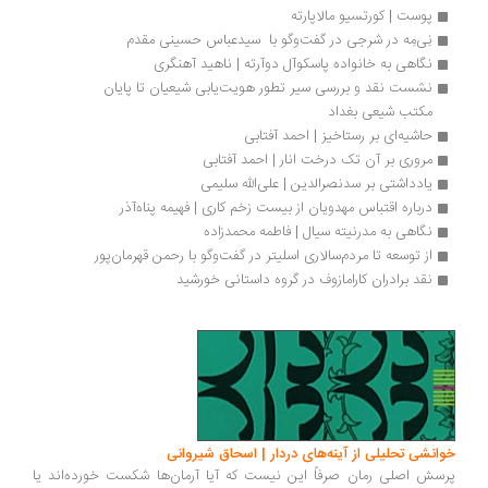
پوست | کورتسیو مالاپارته
نِی‌مِه در شرجی در گفت‌وگو با  سیدعباس حسینی مقدم
نگاهی به خانواده پاسکوآل دوآرته | ناهید آهنگری
نشست نقد و بررسی سیر تطور هویت‌یابی شیعیان تا پایان 
مکتب شیعی بغداد
حاشیه‌ای بر رستاخیز | احمد آفتابی
مروری بر آن تک درخت انار | احمد آفتابی
یادداشتی بر سدنصرالدین | علی‌الله سلیمی
درباره اقتباس مهدویان از بیست زخم کاری | فهیمه پناه‌آذر
نگاهی به مدرنیته سیال | فاطمه محمدزاده
از توسعه تا مردم‌سالاری اسلیتر در گفت‌وگو با رحمن قهرمان‌پور
نقد برادران کارامازوف در گروه داستانی خورشید 
انشی تحلیلی از آینه‌های دردار | اسحاق شیروانی
سش اصلی رمان صرفاً این نیست که آیا آرمان‌ها شکست خورده‌اند یا