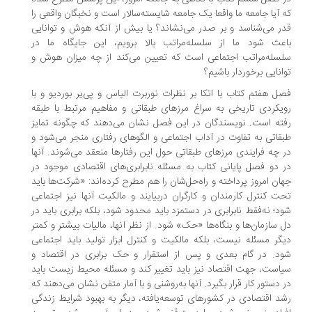
 آیا جامعه ما واقعا یک جامعه شایسته‌سالار است و نخبگان واقعی را
ر می‌شناسد و بر صدر می‌نشاند؟ یا بیش از آنکه هوش و توانایی
عث شود ما از سلسله‌مراتب بالا برویم، این جایگاه ما در
سله‌مراتب اجتماعی است که تعیین می‌کند از چه میزان هوش و
انایی برخوردار باشیم؟
ل هفتم کتاب با اتکا بر نظرات نوربرت الیاس و پی‌یر بوردیو و با
یکردی تاریخی به سراغ مرزهای طبقاتی و مفاهیم مرتبط با طبقه
ته است. نویسندگان در این فصل نشان می‌دهند که چگونه تمایز
قاتی به تفاوت در آداب اجتماعی و الگوهای رفتاری منجر می‌شود و
 چه ‌‌‌‌‌فرایندی مرزهای طبقاتی حول این رفتارها منعقد می‌شوند. آنها
 دو فصل پایانی کتاب به مسئله نابرابری‌های اقتصادی موجود در
ان امروز پرداخته و راه‌حل‌شان را هم مطرح کرده‌اند: «شرکت‌ها باید
ت کنترل کارمندان و کارگران دربیایند و مالکیت آنها نیز اجتماعی
د؛ نه‌فقط نابرابری در دستمزد باید محدود شود، بلکه برابری باید در
 سازمان‌ها و بنگاه‌ها «حک» شود. از نظر آنها، مالیات بیشتر و کمتر
گر مسئله نیست، بلکه مالکیت و کنترل ابزار تولید باید اجتماعی
د. در گام بعدی و پس از استقرار و حک برابری در اقتصاد و
است، جهت اقتصاد نیز باید تغییر کند و مسئله محیط‌ زیست باید
 دستور کار قرار بگیرد. آنها به‌روشنی و با آمار متقن نشان می‌دهند که
د اقتصادی در کشورهای ‌توسعه‌یافته، دیگر به بهبود شرایط زندگی