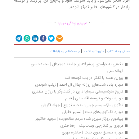
راد منجر‌ نمی‌شود و باید متوقف شود و به‌‌جای آن، بر رشد و توسعه
یدار در کشورهای فقیر تمرکز شود».
.
.
...............
..............
تجربه‌ی زندگی دوباره
|
|
|
رفی و نقد کتاب
مدیریت و اقتصاد
جامعه‌شناسی و ارتباطات
نگاهی به درآمدی پیشرفته بر جامعه دیجیتال | محمدحسن 
ابوالحسنی
بیورن هتنه با تفکر در باب توسعه آمد
درباره یادداشت‌های روزانه جلال آل احمد | زینب شوندی
تاریخ مارکسیستی سرمایه‌داری در گفت‌وگو با روژان مظفری
درباره دولت و توسعه اقتصادی | فیلم
نوآوری‌ مارکسیسم چینی: معجزه توزیع | جواد لگزیان
درباره تک‌گویی‌های بنت | نسیم خلیلی
پیرامون روزگار سپری شده مردم سالخورده | مجید خاکپور
مروری بر شکارچی وست‌لیک | رضا فکری
درباره مصدق بدون نفت | طاهره مهری