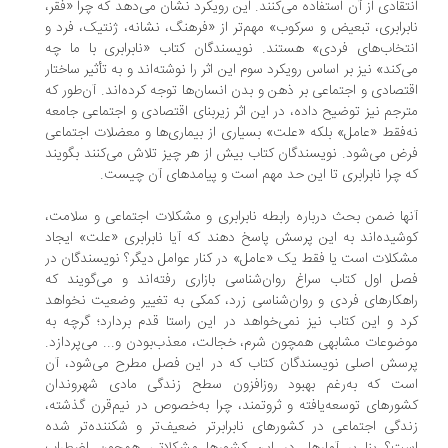
تقادی از آن استفاده می‌کنند. این رویکرد نشان می‌دهد که چرا «فقر،
برابری، تبعیض و سرکوب» مهم‌تر از «فرهنگ، نشانه، ژنتیک، فرد و
تخاب‌های فردی» هستند. نویسندگان کتاب «نابرابری با ما چه
‌کند» نیز بر اساس رویکرد سوم این اثر را نوشته‌اند و به تأثیر ساختار
تصادی و اجتماعی بر ذهن و بدن انسان‌ها توجه کرده‌اند. آن‌طور که
رجم نیز توضیح داده، در این اثر زیربنای اقتصادی و اجتماعی جامعه
‌فقط «عامل» بلکه «علت» بسیاری از ‌بیماری‌ها و معضلات اجتماعی
ض می‌شود. نویسندگان کتاب بیش از هر چیز تلاش می‌کنند بگویند
 چرا نابرابری تا این حد مهم است و پیامدهای آن چیست.
ها ضمن بحث درباره رابطه نابرابری و مشکلات اجتماعی و سلامت،
شیده‌اند به این پرسش پاسخ دهند که آیا نابرابری «علت» ایجاد
کلات است یا فقط یک «عامل» در کنار عوامل دیگر؟ نویسندگان در
ل اول کتاب ‌سراغ روان‌شناسی بازاری رفته‌اند و می‌گویند که
هکارهای فردی و ‌‌‌‌‌‌روان‌شناسی زرد، کمکی به تغییر وضعیت نخواهد
د و این کتاب نیز‌ نمی‌خواهد در این راستا قدم بردارد؛ گرچه به
ضوعات مشابهی همچون شرم، خجالت، معذب‌بودن و... می‌پردازد.
سش اصلی نویسندگان کتاب که در این فصل مطرح می‌شود، آن
ت که به‌رغم بهبود روزافزون سطح زندگی مادی شهروندان
ورهای ‌توسعه‌یافته و ثروتمند، چرا به‌خصوص در نیم‌قرن گذشته،
دگی اجتماعی در کشورهای نابرابرتر ضعیف‌تر و شکننده‌تر شده