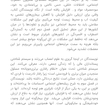
ت؟ بنا بر آمارها، در این کشورها مشکلاتی همچون اضطراب
تماعی، اختلالات خلقی، حس ناامنی و بی‌اعتمادی به خود،
ءمصرف مواد و... ‌افزایش یافته است. از نگاه نویسندگان کتاب،
تی برای ارزیابی دلیل افزایش یا کاهش ‌بیماری‌های تنفسی به
فیت آب و محیط‌ زیست توجه می‌کنیم، برای فهم این مشکلات
امتی باید به محیط اجتماعی نیز بنگریم و تفاوت‌ها را در میان
ورها از این منظر تحلیل کنیم. فصل دوم کتاب به گستردگی
طراب و افسردگی در کشورهای نابرابرتر مربوط است و نشان
‌دهد که نه‌فقط این مشکلات در کلِ این‌گونه جوامع بیشتر است،
که هر‌چه به سمت مرتبه‌های اجتماعی پایین‌تر می‌رویم نیز این
ضلات تشدید می‌شود.
یسندگان در ‌اینجا گریزی به علوم اعصاب می‌زنند و سیستم شناختی
تانداران عالی را که زندگی جمعی دارند، معرفی می‌کنند. این
ستم شناختی تحت عنوان «نظام رفتاری برتری‌جویانه» مسئول
جیدن میزان برتری یا فرودستی است؛ زیرا رفتار نادرست با فردی که
ر بیشتری دارد، ممکن است نتایج دردناکی داشته باشد. نویسندگان
 فصل سوم به شرح ریشه‌های اجتماعی احساسات ما پرداخته‌اند و
زون بر این، به یکی دیگر از اثرات نابرابری هم توجه کرده‌اند. آنها در
نجا نشان می‌دهند که با افزایش نابرابری، نیاز افراد به دفاع از ارزش
ودی‌شان به‌شدت افزایش می‌یابد. نوع بیمارگونه این ابراز وجود،
دشیفتگی و سایکوپاتی است. آنها همچنین نشان می‌دهند که