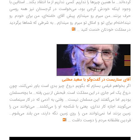
ده‌اند... ما همین چیزها را نداریم. کسی نداریم از ما انتقاد بکند... استالین با
ود اینکه خودش گرجی بود، می‌خواست در گرجستان نیز همه روسی
ف بزنند...من میرم رو میندازم پیش آقای خامنه‌ای، من برای خودم رو
نداخته‌ام برای تو و امثال تو میرم رو میندازم... به شرطی که شماها برگردید
 مملکت خودتان خدمت کنید
...
ای سناریست در گفت‌وگو با سعید مطلبی
ر بخواهم فیلمی بسازم که بگویم دروغ چیز بدی است باور نمی‌کنند، چون
وغ یک امر جاری در این مملکت است. قبحش از بین رفته... ما بچه‌مسلمان
دیم. اما می‌گفتند این مسلمان نیست... وقتی به آدمی که در کار سینماست
‌گویند اجازه کار نداری، یعنی با شکنجه او را می‌کشند... می‌توانند من را
ین بزنند اما نمی‌توانند من را روی زمین نگه دارند، من بلند می‌شوم...
دین عاشقانه مردم را دوست داشت
...