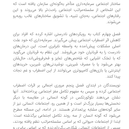
ختار اجتماعی سرمایه‌داری متأخر به‌گونه‌‌ای سازمان یافته است که
ن اشخاص از سلسله‌مراتب اجتماعی راحت‌تر بالا می‌روند و این
تارهای اجتماعی، به‌جای تنبیه، با تشویق ساختارهای غالب روبه‌رو
‌شوند.
ل چهارم کتاب به رویکردهای نادرستی اشاره کرده که افراد برای
هش اثر اضطراب اجتماعی پیش می‌گیرند. سرمایه‌داری که خود علت
لی مشکلات پیش‌آمده به واسطه نابرابری است، این درمان‌های
درست را به قربانیان خود می‌فروشد. این نظام به قربانیان می‌گوید
 با تملک اشیایی که شاخص‌های تمایز و فخرفروشی‌اند، حال‌شان
تر می‌شود یا با مصرف شیرینی، نوشیدنی‌های شیرین، خریدهای
نترنتی یا بازی‌های کامپیوتری می‌توانند از این اضطراب و غم نجات
دا کنند.
یسندگان در ابتدای فصل پنجم مروری اجمالی بر اثرات اضطراب
تماعی کرده و سپس به مفهوم تکامل مغز اجتماعی پرداخته‌اند. آنها
ان می‌دهند ‌‌نئوکورتکس در گونه انسانی در مقایسه با دیگر
ستی‌‌ها بسیار بزرگ‌تر است و از همین رو، اجتماعات انسانی نیز از
یر گونه‌های مشابه پرتعدادتر هستند. در ادامه، این مسئله مطرح
‌شود که گونه انسان از سه روند تکامل اجتماعی برگذشته است:
تدا از اجتماعات حیوانی که بر اساس سلسله‌مراتب نظم یافته بودند،
س از اجتماعات انسانی شکارچی‌ـ‌گردآورنده که بر اساس برابری و