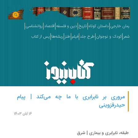
ان خارجی
داستان کوتاه
تاریخ
دین و فلسفه
اقتصاد
روانشناسی
ر
کودک و نوجوان
طرح جلد
فیلم
طنز
ریشه‌ها
پس از کتاب
مروری بر نابرابری با ما چه می‌کند | پیام
حیدرقزوینی
16 آبان 1403
قه، نابرابری و بیماری | شرق