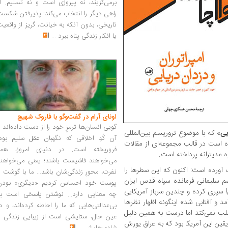
برمی‌گزیند، نه پیروزی است و نه تسلیم. ا
راهی دیگر را انتخاب می‌کند: پذیرفتن شکس
تاریخی، بدون آنکه به خیانت، گریز از واقعی
یا انکار زندگی پناه ببرد
...
اونای آرام در گفت‌وگو با فاروک شهیچ‭
گویی انسان‌ها ترمزِ خود را از دست داده‌اند 
یی
» که با موضوع تروریسم بین‌المللی
آن کُدِ اخلاقی که نگهبان عقل سلیم بود،
ده است در قالب مجموعه‌ای از مقالات
فروریخته است. در دنیای امروز، همه
زه مدیترانه پرداخته است.
می‌خواهند فاشیست باشند؛ یعنی می‌خواهند
آورده است: اکنون که این سطرها را
نفرت، محورِ زندگی‌شان باشد... ما با گوشت 
اسم سلیمانی فرمانده سپاه قدس ایران
پوست خود احساس کردیم «دیگری» بودن
! سپری کرده و چندین سرباز آمریکایی
چه معنایی دارد... نوشتن پاسخی است به
د و آفتابی شد» اینگونه اظهار نظرها
بی‌عدالتی‌هایی که ما را احاطه کرده‌اند، و د
لب نمی‌کند اما درست به همین دلیل
عین حال، ستایشی است از زیبایی زندگی و
قین این آمریکا بود که به عراق یورش