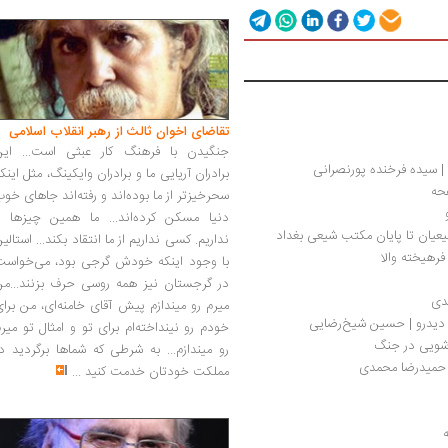
تقاضای اخوان ثالث از رهبر انقلاب اسلامی
جنگیدن با فرهنگ کار عبثی است... این
 | سیده فرخنده پورنصرانی
برادران آریایی ما و برادران وایکینگ، مثل اینک
سحرخیزتر از ما بوده‌اند و رفته‌اند جاهای خو
دنیا مسکن کرده‌اند... ما همین چیزها را
یان تا پایان مکتب شیعی بغداد
نداریم. کسی نداریم از ما انتقاد بکند... استالی
فرهیخته والا
با وجود اینکه خودش گرجی بود، می‌خواست
در گرجستان نیز همه روسی حرف بزنند...من
دی
میرم رو میندازم پیش آقای خامنه‌ای، من برا
ا دیدرو | حسین شیخ‌رضایی
خودم رو نینداخته‌ام برای تو و امثال تو میر
شویی در جنگ
رو میندازم... به شرطی که شماها برگردید د
 | حمیدرضا محمدی
مملکت خودتان خدمت کنید
...