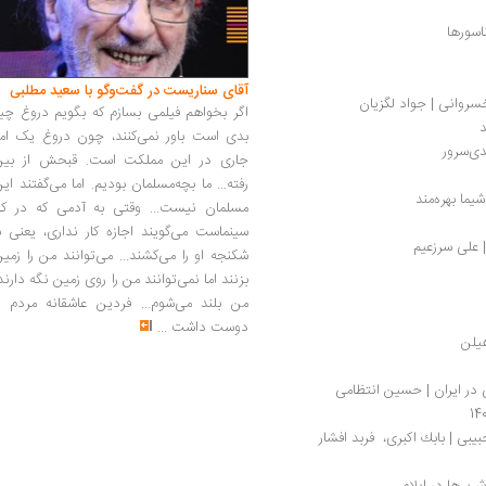
آقای سناریست در گفت‌وگو با سعید مطلبی
سروانی | جواد لگزیان
اگر بخواهم فیلمی بسازم که بگویم دروغ چی
د
بدی است باور نمی‌کنند، چون دروغ یک امر
دی‌سرور
جاری در این مملکت است. قبحش از بین
رفته... ما بچه‌مسلمان بودیم. اما می‌گفتند ای
ما بهره‌مند
مسلمان نیست... وقتی به آدمی که در کار
سینماست می‌گویند اجازه کار نداری، یعنی ب
 علی سرزعیم
شکنجه او را می‌کشند... می‌توانند من را زمی
بزنند اما نمی‌توانند من را روی زمین نگه دارند
من بلند می‌شوم... فردین عاشقانه مردم را
دوست داشت
...
یلن
 در ایران | حسین انتظامی
از شار تا شهر با تاملی بر اندیشه‌های محسن حبیبی | بابك اكبری،  فربد افشار 
‌برها در ایلام