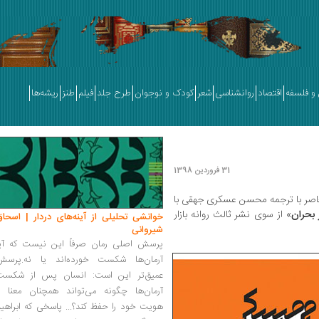
و فلسفه
اقتصاد
روانشناسی
شعر
کودک و نوجوان
طرح جلد
فیلم
طنز
ریشه‌ها
31 فروردین 1398
صر با ترجمه محسن عسکری جهقی با
 بحران
» از سوی نشر ثالث روانه بازار
خوانشی تحلیلی از آینه‌های دردار | اسحاق
شیروانی
پرسش اصلی رمان صرفاً این نیست که آیا
آرمان‌ها شکست خورده‌اند یا نه.پرسش
عمیق‌تر این است: انسان پس از شکست
آرمان‌ها چگونه می‌تواند همچنان معنا و
هویت خود را حفظ کند؟... پاسخی که ابراهی