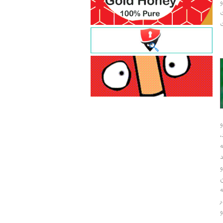
و
ت
ت
و
و
ر