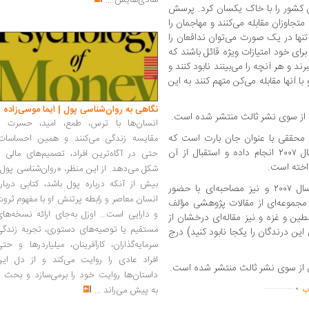
شادی‌هایش
...
این کشور را با خاک یکسان کرد. پرسش
متجاوزان مقابله می‌کنند و مهاجمان را
نها در یک صورت می‌توان ندافعان را
ای خود امتیازات ویژه قائل باشند که
د و هر آنچه را می‌بینند نابود کنند و
ا آنها مقابله می‌کن متهم کنند به این
نگاهی به روان‌شناسی پول | ایما موسی‌زاده
انسان‌ها با ترس، طمع، امید، حسرت و
حققی با عنوان جان بارت است که
مقایسه زندگی می‌کنند و همین احساسات،
مصاحبه‌ای با چامسکی درباره فلسطین در سال ۲۰۰۷ انجام داده و استقبال از آن
حتی در آگاه‌ترین افراد، تصمیم‌های مالی ر
اخته است.
شکل می‌دهد. از این منظر، «روان‌شناسی پول
بیش از آنکه درباره پول باشد، کتابی دربار
در این کتاب مصاحبه بارت با چامسکی در سال ۲۰۰۷ و نیز مصاحبه‌ای با حضور
انسان معاصر و رابطه پرتنش او با مفهوم ثرو
 مجموعه‌ای از مقالات پژوهشی مؤلف
و دارایی است... اوزل به‌جای ارائه نسخه‌ها
طین و غزه و نیز مقاله‌ای درخشان از
مستقیم یا توصیه‌های دستوری، تجربه زندگی
 غزه با عنوان «غزه ۲۰۰۹: تمامی این درندگان را یکجا نابود کنید) درج
سرمایه‌گذاران، کارآفرینان، میلیاردرها و حت
افراد عادی را روایت می‌کند و از دل این
.
داستان‌ها روایت خود را برمی‌سازد و بحث ر
..............
به پیش می‌راند
...
اب