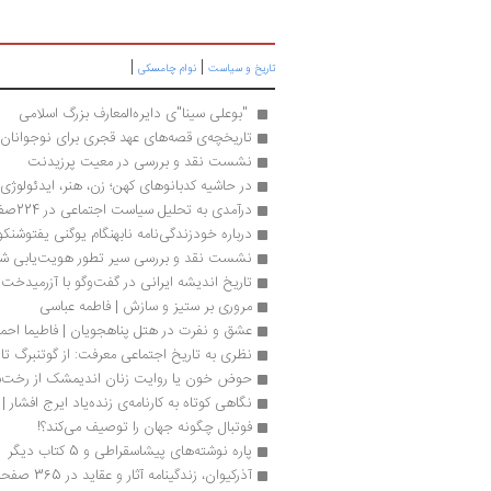
|
|
تاریخ و سیاست
نوام چامسکی
 "بوعلی سینا"ی دایره‌المعارف بزرگ اسلامی 
تاریخچه‌ی قصه‌های عهد قجری برای نوجوانان
نشست نقد و بررسی در معیت پرزیدنت
در حاشیه کدبانوهای کهن؛ زن، هنر، ایدئولوژی
درآمدی به تحلیل سیاست اجتماعی در 224صفحه
درباره خودزندگی‌نامه نابهنگام یوگنی یفتوشنکو
نشست نقد و بررسی سیر تطور هویت‌یابی شیع
تاریخ اندیشه ایرانی در گفت‌وگو با آزرمیدخت 
مروری بر ستیز و سازش | فاطمه عباسی
عشق و نفرت در هتل پناهجویان | فاطیما احم
نظری به تاریخ اجتماعی معرفت: از گوتنبرگ ت
حوض خون یا روایت زنان اندیمشک از رخت‌
نگاهی کوتاه به کارنامه‌ی زنده‌یاد ایرج افشار
فوتبال چگونه جهان را توصیف می‌کند؟!
پاره نوشته‌های پیشاسقراطی و 5 کتاب دیگر
آذرکیوان، زندگینامه آثار و عقاید در 365 صفحه