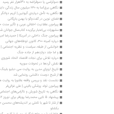
دموکراسی یا دموقراضه به 130هزار نفر رسید
نگاهی برق‌آسا به ۲۳۰ میلیون سال زندگی دایناسورها
نگاهی به تأمل درباره‌ی گیوتین | کریم دواتگر
فضای نوین در گفت‌وگو با بهمن بازرگانی
پیرامون عقلانیت اخلاقی عربی و تأثیر سنت خ
مشهورات بی‌اعتبار برگزیده کتاب‌سال جوانان ش
پیرامون جنگ داخلی در آمریکا | حمیدرضا امی
درباره کمیته ٣٠٠، کانون توطئه‌های جهانی
خوانشی از طبقه، سیاست و نظریه اجتماعی | شی
و اما جلد دوازدهم از جاده جنگ
درباره تلاش برای نجات اقتصاد اتحاد شوروی |
نقش کُردها در تحولات سوریه
تاریخ اروپای مدرن به روایت سی دبلیو بلینگ
از شبح دوست ‌داشتنی رونمایی شد
نشست نقد و بررسی واقعه عاشورا به روایت ه
پیرامون تولد پزشکی بالینی | علی غزالی‌فر
نگاهی به تاریخ شورش و ناآرامی‌های اجتماعی
پیشنهاد 5 تایی محمدرضا پویافر برای نوروز 1402
بكشلو
خاطرات شهید حاج‌یادگار امیدی از شکارچی گوش