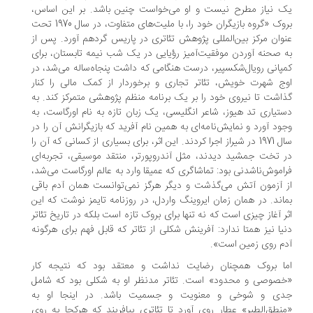
 نیاز مطرح نیست و او می‌خواست چنین باشد. بر این اساس،
بروک «گروه بازیگران خود را، با ملیت‌های متفاوت، در سال 1970 تحت
وان مرکز بین‌المللی پژوهش تئاتری در پاریس گردهم آورد. پس از
 صحنه آوردن موفقیت‌آمیز رؤیایی در یک شب نیمه تابستان، برای
پانی رویال‌شکسپیر، درست هنگامی که داشت پنجاه‌ساله می‌شد، در
ج شهرت خویش، تئاتر تجاری و برخوردار از کمک مالی را کنار
اشت تا نیروی خود را بر یک برنامه منظم پژوهشی متمرکز کند. به
تیاری تد هیوز، شاعر انگلیسی، یک زبان تازه به نام اورگاست، به
ود آورد و نمایش‌نامه‌ای به همین نام آفرید که بازیگرانش آن را در
سال 1971 در شیراز اجرا کردند. این اثر، برای بسیاری از کسانی که آن را
 تخت‌ جمشید دیدند، مثل آندروپورتر، منتقد موسیقی، تجربه‌ای
اموش‌ناشدنی بود: تماشاگری که عمیقا وارد به عالم اورگاست می‌شد،
 آزمون آتش می‌گذشت و دیگر هرگز نمی‌توانست همان آدم باقی
اند. در همان زمان ایروینگ واردل، در روزنامه تایمز نوشت که این
ر آغاز چیزی است که نه تنها برای بروک تازه است بلکه در تاریخ تئاتر
یا نیز همتا ندارد: آفرینش شکلی از تئاتر که قابل فهم برای هرگونه
م روی زمین است».
ا بروک همچنان رضایت نداشت و معتقد بود که نتیجه کار
صوصی و محدود» است. تئاتر مدنظر او به شکلی بود که شامل
ی و شوخی و معنویت و جسمیت باشد. در اینجا او به
نطق‌الطیر» عطار روی آورد تا تئاتری بیافریند که هرکجا به روی