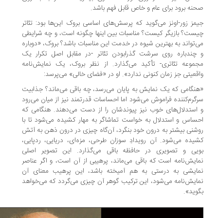
نه برود برای عام و خاص قابل فهم باشد.
مز زور-اونز می‌گوید که پرسش‌های اساسی بروک این‌ها بود: تئاتر
ست؟ بازیگر کیست؟ مناسبات بین اینها چگونه است، و چه شرایطی
‌تواند به بهترین شیوه در خدمت این مناسبات باشد؟ بروک، «دوباره
چندباره روی سرشت گذرا‌بودن تئاتر -در مقابل اصل تکرار یک
موعه تئاتری- تأکید می‌گذارد. از نظر بروک، یک نمایش‌نامه
قعیتی جز زمان کنونی ندارد». او در «فضای خالی» می‌پرسد:
نگامی که یک نمایش به پایان می‌رسد، چه باقی می‌ماند؟ جذابیت
گرم‌کننده فراموش می‌شود اما احساسات قدرتمند نیز از میان می‌رود
استدلال‌های خوب نیز پیوندشان را از دست می‌دهند. هنگامی که
ساس و استدلال به خواست تماشاگر به مهار کشیده می‌شود تا با
شنی بیشتر به درون خود بنگرد، آن‌گاه چیزی در درون ذهن به آتش
یده می‌شود. آن رویدادِ سوزان طرحی، مزه‌ای، دریایی، ردپایی،
یی و تصویری در حافظه باقی می‌گذارد. این تصویر اصلی
ایش‌نامه است که باقی می‌ماند، پرهیبی از آن است، و اگر عناصر
ایشی به درستی به‌ هم آمیخته باشد، این پرهیب معنای آن
ایش‌نامه می‌شود، این ترکیب گوهر آن چیزی می‌گردد که می‌خواهد
وید».