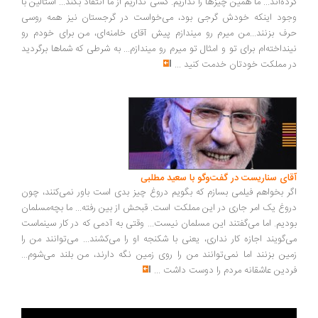
ده‌اند... ما همین چیزها را نداریم. کسی نداریم از ما انتقاد بکند... استالین با
ود اینکه خودش گرجی بود، می‌خواست در گرجستان نیز همه روسی
ف بزنند...من میرم رو میندازم پیش آقای خامنه‌ای، من برای خودم رو
نداخته‌ام برای تو و امثال تو میرم رو میندازم... به شرطی که شماها برگردید
 مملکت خودتان خدمت کنید
...
ای سناریست در گفت‌وگو با سعید مطلبی
ر بخواهم فیلمی بسازم که بگویم دروغ چیز بدی است باور نمی‌کنند، چون
وغ یک امر جاری در این مملکت است. قبحش از بین رفته... ما بچه‌مسلمان
دیم. اما می‌گفتند این مسلمان نیست... وقتی به آدمی که در کار سینماست
‌گویند اجازه کار نداری، یعنی با شکنجه او را می‌کشند... می‌توانند من را
ین بزنند اما نمی‌توانند من را روی زمین نگه دارند، من بلند می‌شوم...
دین عاشقانه مردم را دوست داشت
...