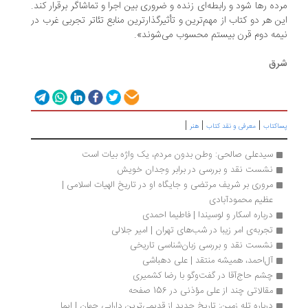
ده رها شود و رابطه‌ای زنده و ضروری بین اجرا و تماشاگر برقرار کند.
ن هر دو کتاب از مهم‌ترین و تأثیرگذارترین منابع تئاتر تجربی غرب در
مه دوم قرن بیستم محسوب می‌شوند».
رق
|
|
|
اکتاب
معرفی و نقد کتاب
هنر
سیدعلی صالحی: وطن بدون مردم، یک واژه بیات است
نشست نقد و بررسی در برابر وجدان خویش
مروری بر شریف مرتضی و جایگاه او در تاریخ الهیات اسلامی | 
عظیم محمودآبادی
درباره اسکار و لوسیندا | فاطیما احمدی
تجربه‌ی امر زیبا در شب‌های تهران | امیر جلالی
نشست نقد و بررسی زبان‌شناسی تاریخی
آل‌احمد، همیشه منتقد | علی دهباشی 
چشم حاج‌آقا در گفت‌وگو با رضا کشمیری
مقالاتی چند از علی مؤذنی در 156 صفحه
درباره تله زمین: تاریخ جدید از قدیمی‌ترین دارایی جهان | ایما 