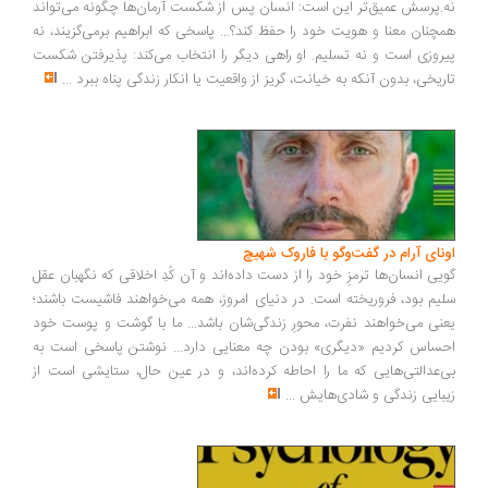
.پرسش عمیق‌تر این است: انسان پس از شکست آرمان‌ها چگونه می‌تواند
چنان معنا و هویت خود را حفظ کند؟... پاسخی که ابراهیم برمی‌گزیند، نه
روزی است و نه تسلیم. او راهی دیگر را انتخاب می‌کند: پذیرفتن شکست
ریخی، بدون آنکه به خیانت، گریز از واقعیت یا انکار زندگی پناه ببرد
...
ونای آرام در گفت‌وگو با فاروک شهیچ
یی انسان‌ها ترمزِ خود را از دست داده‌اند و آن کُدِ اخلاقی که نگهبان عقل
یم بود، فروریخته است. در دنیای امروز، همه می‌خواهند فاشیست باشند؛
نی می‌خواهند نفرت، محورِ زندگی‌شان باشد... ما با گوشت و پوست خود
ساس کردیم «دیگری» بودن چه معنایی دارد... نوشتن پاسخی است به
‌عدالتی‌هایی که ما را احاطه کرده‌اند، و در عین حال، ستایشی است از
بایی زندگی و شادی‌هایش
...