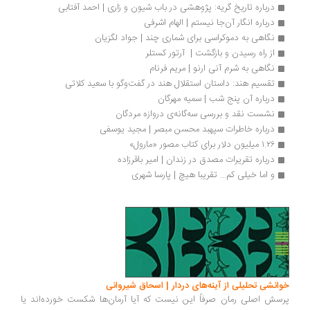
درباره تاریخ گریه: پژوهشی در باب شیون و زاری | احمد آفتابی
درباره انگار آن‌جا نیستم | الهام اشرفی
نگاهی به دموکراسی برای شماری چند | جواد لگزیان
از راه رسیدن و بازگشت |  آرتور کستلر
نگاهی به شرم آنی ارنو | مریم فرنام
تقسیم هند: داستان استقلال هند در گفت‌وگو با سعید کلاتی
درباره آن پنج شب | سمیه مهرگان
نشست نقد و بررسی سه‌گانه‌ی دروازه مردگان
درباره خاطرات سپهبد محسن مبصر | مجید یوسفی
۱.۲۶ میلیون دلار برای کتاب مصور «مارول»
درباره تقریرات مصدق در زندان | امیر باقرزاده
و اما خیلی کم... تقریبا هیچ | پارسا شهری
انشی تحلیلی از آینه‌های دردار | اسحاق شیروانی
سش اصلی رمان صرفاً این نیست که آیا آرمان‌ها شکست خورده‌اند یا