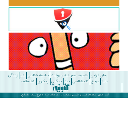
رمان ایرانی
خاطره، سفرنامه و روایت
جامعه شناسی
هنر
زندگی
نامه
مرجع
کتابشناسی
نقد
بایگانی
پیگیری
شناسنامه
کلیه حقوق محفوظ است و بازنشر مطالب با ذکر
کتاب نیوز
و درج لینک، بلامانع .