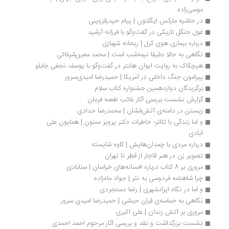
موسی‌زاده
در حاشیه مارکس ایگلتون | پیام حیدرقزوینی
غول جنگل تاریکی در گفت‌وگو با فرزانه آرشید
درباره بیماری هوی کرل | ریحانه شهبازی
نگاهی به حالا دقیقا نیمه‌شب است | محمد معین‌شرفائی
هیچکاک به روایت ایوان هانتر در گفت‌وگو با یوسف نجفی جابلو
پیرامون جنگ داخلی در آمریکا | حمیدرضا امیدی‌سرور
برگزیدگان دوازدهمین جشنواره کتاب سلام
گزارش نشست بررسی آثار غائب طعمه فرمان
زیستن در دامنه‌ی آتش‌فشان | محمدرضا حدادی 
و اما زندگی با تئاتر؛ خاطرات دکتر پرویز ممنون | همایون علی 
آبادی
درباره مردی با چمدان‌هایش | کاوه شایسته
تصویر زن در هنر قاجار از قطر تا تهران
مروری بر 8 کتاب درباره افسانه‌های خراسان | سنابادی
چرا شاهنامه فردوسی به نثر | جواد ماه‌زاده
و اما در نگاه ایرانشهری | رضا دستجردی
نگاهی به حماسه‌ی قِران حبشی | حمیدرضا امیدی سرور
مروری بر آتش زندان | علی اكبری
نشست بزرگداشت و نقد و بررسی آثار مرحوم احمد احمدی