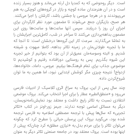
ت. دیگر روحوضی که به کمدیا دل آرته می‌ماند و هنوز بسیار زنده
ت و در آن هنرمندان ساده کوچه و بازار در گروه‌های کوچکی به هم
‌پیوندند و در هرجا عروسی یا جشنی باشد، کارشان را اجرا می‌کنند.
 صبح، بازیگران جمع می‌شوند تا مضمون مورد نظر کارگردان برای
رای آن روز را دریابند. سپس آنها ساعت‌ها و ساعت‌ها روی این
مون بداهه‌پردازی می‌کنند تا سرآخر در شب، کامل‌ترین اجرایشان را
 تماشا می‌گذارند. سرعت کار این گروه‌ها درخشان است: تا آنجا که
 با تجربه طولانی‌مان در زمینه تئاتر بداهه، کاملا مبهوت و شیفته
یم. و البته وسوسه‌مان عمیق‌تر از آن بود که بتوانیم از خیر تجربه
ن شیوه بگذریم. پس به روستایی دورافتاده رفتیم و کوشیدیم تا
ضوعی جذاب برای تمام فرهنگ‌ها بیابیم: عروس، داماد، خانواده‌ها،
دواج! نتیجه چیزی مگر کوشش ابتدایی نبود، اما همین به ما توان
وع‌کردن داد».
د سال پس از این، بروک به سراغ اثری کلاسیک از ادبیات فارسی
‌رود و «منطق‌الطیر» عطار را برای اجرا انتخاب می‌کند. بروک موضعی
تقادی نسبت به تئاتر رایج داشت و معتقد بود نمایش‌نامه‌نویسان،
گر به مسائل اساسی توجه ندارند. جیمز زور-اونز در کتاب «تئاتر
ربی» که سال‌ها پیش با ترجمه مصطفی اسلامیه به فارسی ترجمه
ه بود، می‌گوید بروک این پرسش حیاتی را مطرح کرد که چگونه
‌توان تئاتر را برای مردم بدل به «نیازی مطلق» کرد چنان‌که پیش از
نها بوده است. بروک معتقد بود در جامعه صنعتی تئاتر دیگر به عنوان