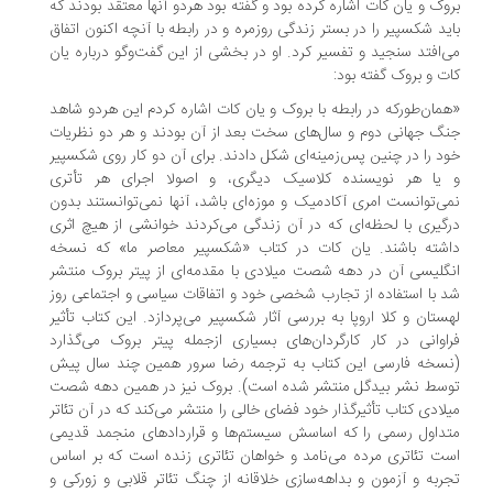
وک و یان کات اشاره کرده بود و گفته بود هردو آنها معتقد بودند که
ید شکسپیر را در بستر زندگی روزمره و در رابطه با آنچه اکنون اتفاق
‌افتد سنجید و تفسیر کرد. او در بخشی از این گفت‌وگو درباره یان
ت و بروک گفته بود:
مان‌طور‌که در رابطه با بروک و یان کات اشاره کردم این هر‌دو شاهد
گ جهانی دوم و سال‌های سخت بعد از آن بودند و هر دو نظریات
د را در چنین پس‌زمینه‌ای شکل دادند. برای آن دو کار روی شکسپیر
یا هر نویسنده کلاسیک دیگری، و اصولا اجرای هر تأتری
ی‌توانست امری آکادمیک و موزه‌ای باشد، آنها نمی‌توانستند بدون
گیری با لحظه‌ای که در آن زندگی می‌کردند خوانشی از هیچ اثری
شته باشند. یان کات در کتاب «شکسپیر معاصر ما» که نسخه
گلیسی آن در دهه شصت میلادی با مقدمه‌ای از پیتر بروک منتشر
 با استفاده از تجارب شخصی خود و اتفاقات سیاسی و اجتماعی روز
ستان و کلا اروپا به بررسی آثار شکسپیر می‌پردازد. این کتاب تأثیر
اوانی در کار کارگردان‌های بسیاری ازجمله پیتر بروک می‌گذارد
سخه فارسی این کتاب به ترجمه رضا سرور همین چند سال پیش
سط نشر بیدگل منتشر شده است). بروک نیز در همین دهه شصت
لادی کتاب تأثیرگذار خود فضای خالی را منتشر می‌کند که در آن تئاتر
داول رسمی را که اساسش سیستم‌ها و قراردادهای منجمد قدیمی
ت تئاتری مرده می‌نامد و خواهان تئاتری زنده است که بر اساس
ربه و آزمون و بداهه‌سازی خلاقانه از چنگ تئاتر قلابی و زورکی و