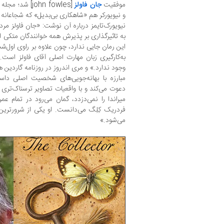
موفقیت
جان فاولز
[john fowles] 
و نیویورکر هم «شاهکاری بی‌بدیل» که شجاعان
نیویورک‌تایمز درباره‌ آن نوشت: «جان فاولز م
به تاثیرگذاری بر پذیرش همه‌ خوانندگان متکی
این رمان جایی ندارد، چون علاوه بر راوی اول
به‌کارگیری زبان مهارت اصلی آقای فاولز است.
وجود ندارد.» و مری اندروز در روزنامه‌ گاردین ه
مبارزه با بهانه‌جویی‌های شخصیت اصلی داس
دعوت می‌کند و با واقعیات تصاویر ترسناک‌تری را 
میراندا را نمی‌دزدد، گمان می‌رود در تمام ع
فردریک کِلِگ می‌دانست. او یکی از شرورتری
می‌شود.»