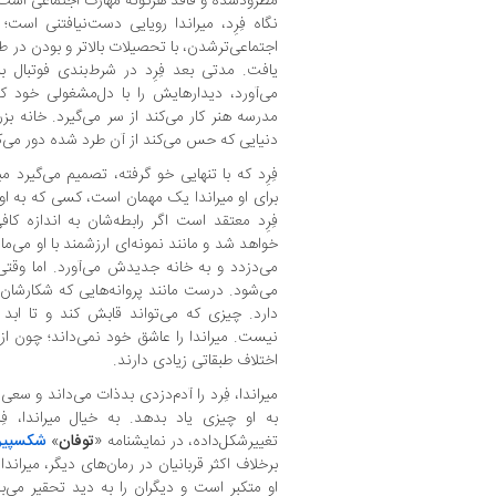
مطرودشده و فاقد هرگونه مهارت اجتماعی است و 
نگاه فِرِد، میراندا رویایی دست‌نیافتنی است؛ 
اجتماعی‌ترشدن، با تحصیلات بالاتر و بودن در طبق
یافت. مدتی بعد فِرِد در شرط‌بندی فوتبال 
مدرسه هنر کار می‌کند از سر می‌گیرد. خانه‌ بز
دنیایی که حس می‌کند از آن طرد شده دور می‌ک
فِرِد که با تنهایی خو گرفته، تصمیم می‌گیرد م
برای او میراندا یک مهمان است، کسی که به او
فِرِد معتقد است اگر رابطه‌شان به اندازه‌ 
خواهد شد و مانند نمونه‌ای ارزشمند با او می‌مان
می‌دزدد و به خانه‌ جدیدش می‌آورد. اما وقتی
می‌شود. درست مانند پروانه‌هایی که شکارشان 
دارد. چیزی که می‌تواند قابش کند و تا ابد ن
نیست. میراندا را عاشق خود نمی‌داند؛ چون از
اختلاف طبقاتی زیادی دارند.
میراندا، فِرد را آدم‌دزدی بدذات می‌داند و سعی
به او چیزی یاد بدهد. به خیال میراندا، فِ
تغییرشکل‌داده، در نمایشنامه «
توفان
»
شکسپیر
برخلاف اکثر قربانیان در رمان‌های دیگر، میراندا
او متکبر است و دیگران را به دید تحقیر می‌بین