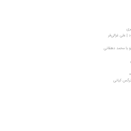
ری
 | علی غزالی‌فر
و با محمد دهقانی
ه
 نرگس کیانی