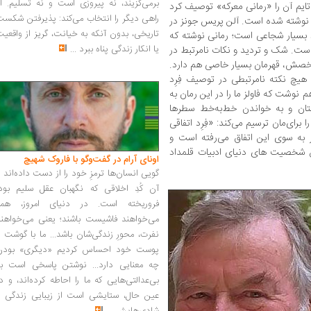
برمی‌گزیند، نه پیروزی است و نه تسلیم. ا
شد؛ مجله تایم آن را «رمانی معرکه» توصیف کرد
راهی دیگر را انتخاب می‌کند: پذیرفتن شکس
ه نوشته شده است. آلن پریس جونز در
تاریخی، بدون آنکه به خیانت، گریز از واقعی
رد بسیار شجاعی است؛ رمانی نوشته که
یا انکار زندگی پناه ببرد
...
 است. شک و تردید و نکات نامرتبط در
‌شخصش، قهرمان بسیار خاصی هم دارد.
 هیچ نکته‌ نامرتبطی در توصیف فِرِد
م نوشت که فاولز ما را در این رمان به
تان و به خواندن خط‌به‌خط سطرها
برای‌مان ترسیم می‌کند: «فِرِد اتفاقی
مر به سوی این اتفاق می‌رفته است و
ن شخصیت­ های دنیای ادبیات قلمداد
اونای آرام در گفت‌وگو با فاروک شهیچ‭
گویی انسان‌ها ترمزِ خود را از دست داده‌اند 
آن کُدِ اخلاقی که نگهبان عقل سلیم بود،
فروریخته است. در دنیای امروز، همه
می‌خواهند فاشیست باشند؛ یعنی می‌خواهند
نفرت، محورِ زندگی‌شان باشد... ما با گوشت 
پوست خود احساس کردیم «دیگری» بودن
چه معنایی دارد... نوشتن پاسخی است به
بی‌عدالتی‌هایی که ما را احاطه کرده‌اند، و د
عین حال، ستایشی است از زیبایی زندگی و