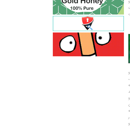
و
ت
ت
و
و
ر