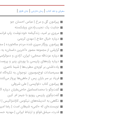
|
|
|
معرفی و نقد کتاب
رمان خارجی
جان فاولز
پیرامون گل و مرغ | عباس احسان جو
جنایت یک نجیب‌زاده‌ی ورشکسته
مروری بر امید، زندگینامه خودنوشت پاپ فرا
درباره خیال حلاج | مهدی کریمی
پیرامون روزگار سپری شده مردم سالخورده | مج
گزارشی از مجموعه مصور «آخرین داستان» به
درباره عزت‌الله سحابی؛ ایران، آزادی و دموکرا
درباره پاره‌های پاریسی یا پوره‌ی پنیر و پروست
یادداشتی بر کوپه‌ی مطرب‌ها | شیما ناصری
سمیه‌‌سادات لوح‌موسوی: نوجوان به تکیه‌گاه ام
فریاد بر سر باران پس از ماهی‌ها پرواز می‌کنند
پیرامون کتاب دلواپسی | علی شروقی
گفت‌وگو با محمداسماعیل حاجی‌علیان درباره آ
گفت‌وگوی پاریس ریویو با جیمز‌ ام. کین
نگاهی به اندیشه‌های نیکوس کازانتزاکیس | 
نویسنده‌ای که «کمی» شیطان است | رضا امیر
قدرت، میشل فوکو و ارتباط ایرانی | مهدیه حس