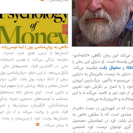
شادی‌هایش
...
نگاهی به روان‌شناسی پول | ایما موسی‌زاده
انسان‌ها با ترس، طمع، امید، حسرت و
ی‌کند این رمان نگاهی «کنایه‌آمیز-
مقایسه زندگی می‌کنند و همین احساسات،
ادفی وابسته است. او دنیای این رمان را
حتی در آگاه‌ترین افراد، تصمیم‌های مالی ر
فکا
و
ساموئل بکت
مقایسه می‌کند:
شکل می‌دهد. از این منظر، «روان‌شناسی پول
دنیای ما نیست، بااین‌حال به دنیایی
بیش از آنکه درباره پول باشد، کتابی دربار
می‌بینیم.» باگچی بزرگ‌ترین آیرونی
انسان معاصر و رابطه پرتنش او با مفهوم ثرو
خود را با اصرار بر نگرش خود تعیین
و دارایی است... اوزل به‌جای ارائه نسخه‌ها
 از خود دور و ناامید می‌کند.» با این
ولناک» و «آیرونیک» می‌نامد.
مستقیم یا توصیه‌های دستوری، تجربه زندگی
سرمایه‌گذاران، کارآفرینان، میلیاردرها و حت
ست که در شهرداری در سمت دفتردار
افراد عادی را روایت می‌کند و از دل این
سی مبتدی است که با عشقی خاص به
داستان‌ها روایت خود را برمی‌سازد و بحث ر
یاب‌تر باشد، فِرد در تصاحبش مصمم‌تر
به پیش می‌راند
...
دا گری نوجوان نیست. فِرِد شخصی