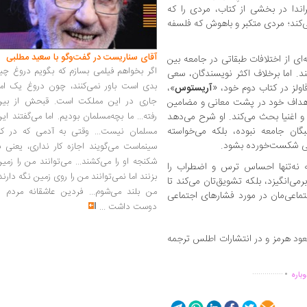
اندا در بخشی از کتاب، مردی را که
ند؛ مردی متکبر و باهوش که فلسفه‌
آقای سناریست در گفت‌وگو با سعید مطلبی
نه‌ای از اختلافات طبقاتی در جامعه بین
اگر بخواهم فیلمی بسازم که بگویم دروغ چی
ند. اما برخلاف اکثر نویسندگان، سعی
بدی است باور نمی‌کنند، چون دروغ یک امر
اولز در کتاب دوم خود، «
آریستوس
»،
جاری در این مملکت است. قبحش از بین
‌ اهداف خود در پشت معانی و مضامین
رفته... ما بچه‌مسلمان بودیم. اما می‌گفتند ای
 اغنیا بحث می‌کند. او شرح می‌دهد
ان جامعه نبوده، بلکه می‌خواسته
مسلمان نیست... وقتی به آدمی که در کار
اتی شکست‌خورده بشود.
سینماست می‌گویند اجازه کار نداری، یعنی ب
شکنجه او را می‌کشند... می‌توانند من را زمی
 نه‌تنها احساس ترس و اضطراب را
بزنند اما نمی‌توانند من را روی زمین نگه دارند
می‌انگیزد، بلکه تشویق‌تان می‌کند تا
من بلند می‌شوم... فردین عاشقانه مردم را
جتماعی‌مان در مورد فشارهای اجتماعی
دوست داشت
...
‍ع‍ود ه‍رم‍ز و در انتشارات اطلس ترجمه
.
...............
باره