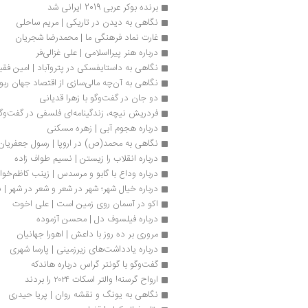
برنده ‌بوکر عربی 2019 ایرانی شد
نگاهی به دیدن در تاریکی | مریم ساحلی
غارت نماد فرهنگی ما | محمدرضا شجریان 
درباره هنر پیرااسلامی | علی غزالی‌فر
نگاهی به داستایفسکی در پتروآباد | امین فقی
نگاهی به آن‌چه مالی‌سازی از اقتصاد جهان ربود
دو جان در گفت‌وگو با زهرا قدیانی
فردریش نیچه، زندگینامه‌ای فلسفی در گفت‌وگ
درباره هجوم آبی | زهره مسکنی
نگاهی به مح‍م‍د(ص‌) در اروپ‍ا | رسول جعفریان
درباره انقلاب را زیستن | نسیم طواف زاده
درباره وداع با گابو و مرسدس | زینب کاظم‌خوا
درباره خیال شهر؛ شهر در شعر و شعر در شهر |
اکو در آسمان روی زمین است | علی اخوت
درباره فیلسوف دل | محسن آزموده
مروری بر ده روز با داعش | اهورا جهانیان
درباره یادداشت‌های زیرزمینی | پارسا شهری
گفت‌‌وگو با گونتر گراس درباره هاندکه
ارواح گرسنه! والتر اسکات ۲۰۲۴ را بردند
نگاهی به یونگ و نقشه روان | پریا حیدری