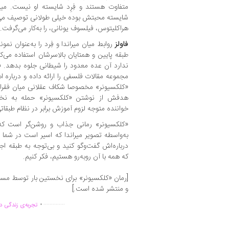
متفاوت هستند و فِرِد شایسته‌ او نیست. میر
شایسته‌ محبتش بوده خیلی طولانی توصیف می‌ک
هراکلیتوس، فیلسوف یونانی، را به‌کار می‌گرفت.
فاولز
روابط میان میراندا و فِرد را به‌عنوان نمو
طبقه‌ پایین و همتایان بالاسرشان استفاده می‌ک
ندارد آن عده‌ معدود را شیطانی جلوه بدهد. ف
مجموعه مقالات فلسفی را ارائه داده و درباره
«کلکسیونر» مخصوصا شکاف عقلانی میان فقرا و
هدفش از نوشتن «کلکسیونر» حمله به نخبگ
خواننده متوجه لزوم آموزش برابر در نظام طبق
«کلکسیونر» رمانی جذاب و روشن‌گر است که
به‌واسطه‌ تصویر میراندا که اسیر است در شما بر
درباره‌اش گفت‌وگو کنید و بی‌توجه به طبقه‌ ا
که همه با آن روبه‌رو هستیم، فکر کنیم.
[رمان «ک‍ل‍ک‍س‍ی‍ون‍ر» برای نخستین بار توسط م‍س
و منتشر شده است.]
.
..............
تجربه‌ی زندگی دو