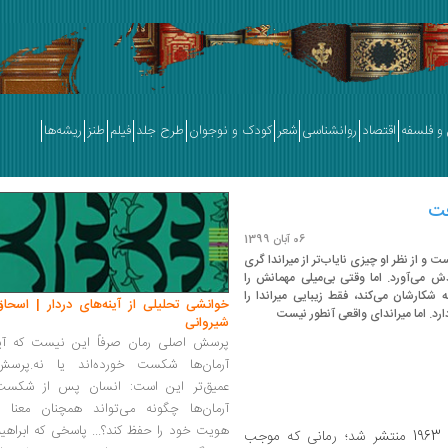
و فلسفه
اقتصاد
روانشناسی
شعر
کودک و نوجوان
طرح جلد
فیلم
طنز
ریشه‌ها
فت
06 آبان 1399
ت و از نظر او چیزی نایاب‌تر از میراندا گری
دش می‌آورد. اما وقتی بی‌میلی مهمانش را
 شکارشان می‌کند، فقط زیبایی میراندا را
خوانشی تحلیلی از آینه‌های دردار | اسحاق
ارد. اما میراندای واقعی آنطور نیست
شیروانی
پرسش اصلی رمان صرفاً این نیست که آیا
آرمان‌ها شکست خورده‌اند یا نه.پرسش
عمیق‌تر این است: انسان پس از شکست
آرمان‌ها چگونه می‌تواند همچنان معنا و
هویت خود را حفظ کند؟... پاسخی که ابراهی
» [The Collector‬] در سال 1963 منتشر شد؛ رمانی که موجب