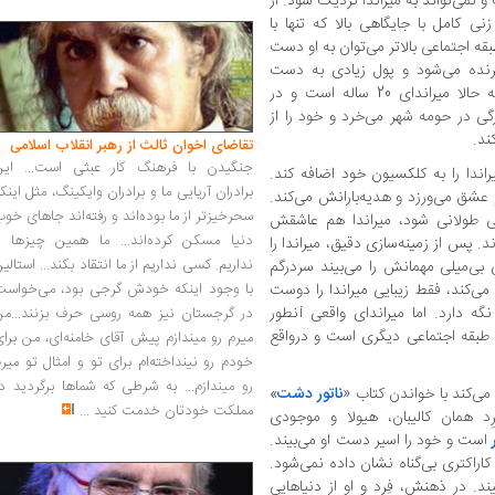
نمی‌تواند به میراندا نزدیک شود. از
زنی کامل با جایگاهی بالا که تنها با
ه‌ اجتماعی بالاتر می‌توان به او دست‌
برنده می‌شود و پول زیادی به دست
می‌آورد، دیدارهایش را با دل‌مشغولی خود که حالا میراندای 20 ساله است و در
رگی در حومه‌ شهر می‌خرد و خود را از
ند.
تقاضای اخوان ثالث از رهبر انقلاب اسلامی
جنگیدن با فرهنگ کار عبثی است... این
یراندا را به کلکسیون خود اضافه کند.
برادران آریایی ما و برادران وایکینگ، مثل اینک
 عشق می‌ورزد و هدیه‌بارانش می‌کند.
سحرخیزتر از ما بوده‌اند و رفته‌اند جاهای خو
کافی طولانی شود، میراندا هم عاشقش
دنیا مسکن کرده‌اند... ما همین چیزها را
د. پس از زمینه‌سازی دقیق، میراندا را
نداریم. کسی نداریم از ما انتقاد بکند... استالی
 بی‌میلی مهمانش را می‌بیند سردرگم
می‌کند، فقط زیبایی میراندا را دوست
با وجود اینکه خودش گرجی بود، می‌خواست
گه دارد. اما میراندای واقعی آنطور
در گرجستان نیز همه روسی حرف بزنند...من
 طبقه‌ اجتماعی دیگری است و درواقع
میرم رو میندازم پیش آقای خامنه‌ای، من برا
خودم رو نینداخته‌ام برای تو و امثال تو میر
رو میندازم... به شرطی که شماها برگردید د
 می‌کند با خواندن کتاب «
ناتور دشت
»
مملکت خودتان خدمت کنید
...
رِد همان کالیبان، هیولا و موجودی
است و خود را اسیر دست او می‌بیند.
 کاراکتری بی‌گناه نشان داده نمی‌شود.
د. در ذهنش، فِرِد و او از دنیاهایی