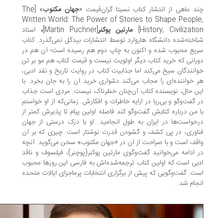
د ماهی از انتشار کتاب نسبتا گران‌قیمت «
جهان مکتوب
» [The
Written World: The Power of Stories to Shape Peopl
History, Civilizatio
مارتین پوکنر
[Martin Puchner]
،
استاد
اخته‌شده دانشگاه هاروارد توسط انتشارات بیدگل نمی‌گذرد. کتاب
یع محبوب شده و اکنون به چاپ دوم هم رسیده است؛ آن هم در
رانی که خرید کتاب دیگر اولویت نیست و قیمت کتاب هم مو بر تن
انندگان سیخ می‌کند اما جذابیت کتاب در روایت تاریخ و نقد ادبی،
 خواننده‌ای را مجاب می‌کند دشواری خرید آن را به جان بخرد. با
ن حال، نویسنده کتاب آن‌چنان خطرناک نیست. مردی است جذاب
 گفت‌وگو و بی‌ریا در ارایه خاطرات و افکارش. زمانی‌که از او خواستم
 من درباره کتابش گفت‌وگو کند فاصله اولین پیام تا پذیرش کمتر از
خواست‌ها در ایران به طول انجامید. او با درک درستی از جهان
اوری، در پی کشف و گشودن قدرت نوشتار است. چیزی که بر آن
قف است و با صراحت از آن در «جهان مکتوب» سخن می‌گوید. آنچه
 ادامه می‌خوانید گفت‌وگوی مارتین پوکنر(پوچنر)، فیلسوف و ناقد
بی است که اولین کتاب ترجمه‌شده‌اش به فارسی این روزها محبوب
ت. گفت‌وگویی که پیش از برگزاری انتخابات پرماجرای ایالات متحده
جام شد.