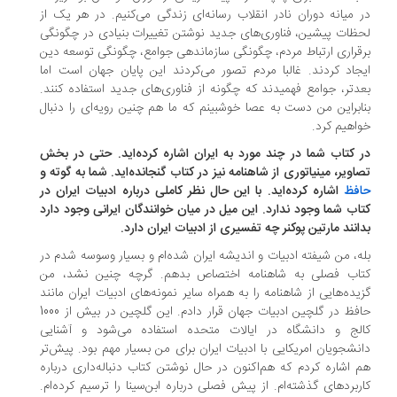
 میانه دوران نادر انقلاب رسانه‌ای زندگی می‌کنیم. در هر یک از
ظات پیشین، فناوری‌های جدید نوشتن تغییرات بنیادی در چگونگی
قراری ارتباط مردم، چگونگی سازماندهی جوامع، چگونگی توسعه دین
جاد کردند. غالبا مردم تصور می‌کردند این پایان جهان است اما
دتر، جوامع فهمیدند که چگونه از فناوری‌های جدید استفاده کنند.
ابراین من دست به عصا خوشبینم که ما هم چنین رویه‌ای را دنبال
اهیم کرد.
 کتاب شما در چند مورد به ایران اشاره کرده‌اید. حتی در بخش
اویر، مینیاتوری از شاهنامه نیز در کتاب گنجانده‌اید. شما به گوته و
فظ
اشاره کرده‌اید. با این حال نظر کاملی درباره ادبیات ایران در
اب شما وجود ندارد. این میل در میان خوانندگان ایرانی وجود دارد
انند مارتین پوکنر چه تفسیری از ادبیات ایران دارد.
ه، من شیفته ادبیات و اندیشه ایران شده‌ام و بسیار وسوسه شدم در
اب فصلی به شاهنامه اختصاص بدهم. گرچه چنین نشد، من
یده‌هایی از شاهنامه را به همراه سایر نمونه‌های ادبیات ایران مانند
حافظ در گلچین ادبیات جهان قرار دادم. این گلچین در بیش از 1000
لج و دانشگاه در ایالات متحده استفاده می‌شود و آشنایی
نشجویان امریکایی با ادبیات ایران برای من بسیار مهم بود. پیش‌تر
 اشاره کردم که هم‌اکنون در حال نوشتن کتاب دنباله‌داری درباره
ربردهای گذشته‌ام. از پیش فصلی درباره ابن‌سینا را ترسیم کرده‌ام.