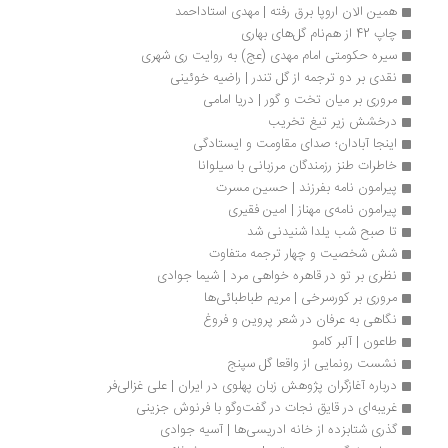
همین الان اروپا برق رفته | مهدی استاداحمد
چاپ 42 از هم‌نام گل‌های بهاری
سیره حکومتی امام مهدی (عج) به روایت ری شهری
نقدی بر دو ترجمه از گل تندر | راضیه خوئینی
مروری بر میان تخت و گور | دریا امامی
درخشش زیر تیغ تخریب
اینجا آبادان؛ صدای مقاومت و ایستادگی
خاطرات طنز رزمندگان مرزبانی با سیلوانا
پیرامون نامه بفرزند | حسین مسرت
پیرامون نامه‌ی مهناز | امین فقیری
تا صبح شب یلدا شنیدنی شد
شش شخصیت و چهار ترجمه متفاوت
نظری بر تو در قاهره خواهی مرد | شیما جوادی
مروری بر کورسرخی | مریم طباطبائی‌ها
نگاهی به عرفان در شعر پروین و فروغ 
طاعون | آلبر کامو
نشست رونمایی از واقعا گل سپنج
درباره آغازگران پژوهش زبان پهلوی در ایران | علی غزالی‌فر
غریبه‌ای در قایق نجات در گفت‌وگو با فرنوش جزینی
گذری شتابزده از خانه ادریسی‌ها | آسیه جوادی