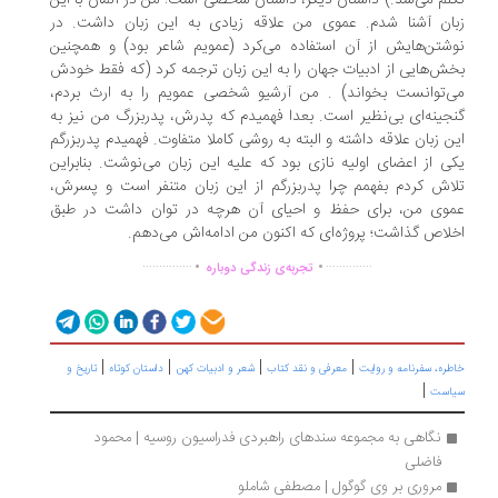
لم می‌شد.) داستان دیگر، داستان شخصی است؛ من در آلمان با این
ان آشنا شدم. عموی من علاقه زیادی به این زبان داشت. در
شتن‌هایش از آن استفاده می‌کرد (عمویم شاعر بود) و همچنین
ش‌هایی از ادبیات جهان را به این زبان ترجمه کرد (که فقط خودش
‌توانست بخواند) . من آرشیو شخصی عمویم را به ارث بردم،
جینه‌ای بی‌نظیر است. بعدا فهمیدم که پدرش، پدربزرگ من نیز به
ن زبان علاقه داشته و البته به روشی کاملا متفاوت. فهمیدم پدربزرگم
ی از اعضای اولیه نازی بود که علیه این زبان می‌نوشت. بنابراین
اش کردم بفهمم چرا پدربزرگم از این زبان متنفر است و پسرش،
وی من، برای حفظ و احیای آن هرچه در توان داشت در طبق
لاص گذاشت؛ پروژه‌ای که اکنون من ادامه‌اش می‌دهم.
.
.
...............
..............
تجربه‌ی زندگی دوباره
|
|
|
|
ره، سفرنامه‌ و روایت
معرفی و نقد کتاب
شعر و ادبیات کهن
داستان کوتاه
تاریخ و
|
است
نگاهی به مجموعه سندهای راهبردی فدراسیون روسیه | محمود 
فاضلی
مروری بر وی گوگول | مصطفی شاملو