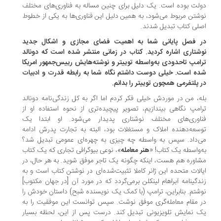
لت بوده است. یک دلیل برای چنین مساله به فناوری‌های مختلف
شتن مربوط می‌شود، به همین دلیل این فناوری‌ها به یکی از خطوط
لی کتاب تبدیل شدند.
 فصل پایانی شما به اهمیت فضای مجازی و اشکال جدید
شتاری اشاره کردید. کتاب در زمانی منتشر شده است که دونالد
امپ تاحدودی به‌واسطه توییتر و نوشته‌هایش رییس‌جمهور امریکا
ه است. خیلی دوست داشتم نگاه شما به رابطه قدرت و ادبیات
 پلتفرمی همچون توییتر را بدانم.
ه، من در موردش خیلی فکر کردم اما اگر به کل زندگی‌نامه دونالد
امپ نگاهی بیندازیم، تصویر پیچیده‌تری از نحوه استفاده او از
اوری‌های مختلف نوشتاری پدیدار می‌شود. او ابتدا یک
سعه‌دهنده املاک و مستغلات بود، البته به تجارت پدرش ادامه
‌داد. سپس به واسطه چه‌ چیزی به چهره‌ای عمومی تبدیل شد؟
‌واسطه یک کتاب! «
هنر معامله
»، نوعی بیوگرافی تجاری که یک کتاب
اوره هم هست، اینکه چگونه یک تاجر موفق شوید. به هر حال، در
الات متحده این ژانر کاملا تثبیت‌شده‌ای در نوشتن کتاب است و به
دگینامه آبراهام لینکلن برمی‌گردد که در مورد آن [در جهان مکتوب]
شتم. بنابراین، ترامپ (با کمک یک نویسنده شبح) داستان خودش را
 مقام معامله‌گری موفق نوشت. سپس توانست این موفقیت را به
 نمایش تلویزیونی تبدیل کند. درست پس از این، لحظه بسیار