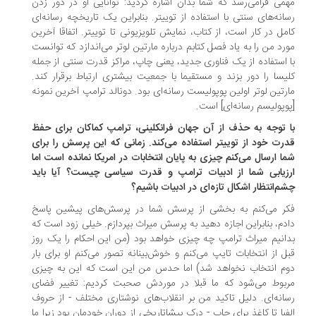
می فرامی‌رسد که شما بدان اشاره کردید: توانایی او در دور زدن
انه‌های سنتی با استفاده از توییتر. بنابراین یک تاریخچه رسانه‌ای
مل در کار است، از کتاب، نمایش تلویزیونی تا توییتر. اتفاقا آخرین
رد من را به یاد فصل کتابم درباره مارتین لوتر می‌اندازد که توانست
 استفاده از یک فناوری جدید، یعنی چاپ، مراکز قدرت سنتی از جمله
یسا را دور بزند و مستقیما با جمعیت بیشتری ارتباط برقرار کند.
رتین لوتر اولین پوپولیست رسانه‌ای بود. دونالد ترامپ آخرین نمونه
وپولیسم رسانه‌ای] است.
 توجه به حذف از آن جهان فرانکلینی، ترامپ کماکان برای حفظ
رت خود از توییتر استفاده می‌کند. زمانی که این پرسش را برای
ا ارسال می‌کنم چیزی به پایان انتخابات در امریکا نمانده است اما
زیابی شما از ادبیات ترامپ و قدرت سیاسی چیست؟ آیا باید
م‌انتظار اشکال تازه‌ای در ادبیات باشیم؟
ر می‌کنم به بخشی از پرسش شما در پرسش‌های ‌پیشین پاسخ
دم، بنابراین اجازه دهید به پرسش میراث بپردازم. خیلی زود است که
انیم میراث ترامپ چه چیزی خواهد بود (من این احکام را یک روز
ل از انتخابات تایپ می‌کنم و خوش‌بینانه تصور می‌کنم او برای بار
م انتخاب نخواهد شد) اما حدس من این است که این به چیزی
بوط می‌شود که ما قبلا در موردش صحبت کردیم: تغییر فضای
انه‌ای. دلیل تاکید من بر انقلاب‌های نوشتاری مختلف - از حروف
فبا تا کاغذ برای چاپ - درک پیشاتاریخی‌ از دوران خودمان بود زیرا ما