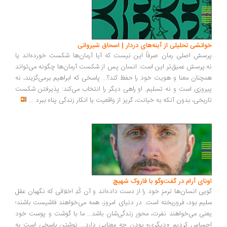
انشی تحلیلی از آینه‌های دردار | اسحاق شیروانی
سش اصلی رمان صرفاً این نیست که آیا آرمان‌ها شکست خورده‌اند یا
.پرسش عمیق‌تر این است: انسان پس از شکست آرمان‌ها چگونه می‌تواند
چنان معنا و هویت خود را حفظ کند؟... پاسخی که ابراهیم برمی‌گزیند، نه
روزی است و نه تسلیم. او راهی دیگر را انتخاب می‌کند: پذیرفتن شکست
ریخی، بدون آنکه به خیانت، گریز از واقعیت یا انکار زندگی پناه ببرد
...
ونای آرام در گفت‌وگو با فاروک شهیچ
یی انسان‌ها ترمزِ خود را از دست داده‌اند و آن کُدِ اخلاقی که نگهبان عقل
یم بود، فروریخته است. در دنیای امروز، همه می‌خواهند فاشیست باشند؛
نی می‌خواهند نفرت، محورِ زندگی‌شان باشد... ما با گوشت و پوست خود
ساس کردیم «دیگری» بودن چه معنایی دارد... نوشتن پاسخی است به