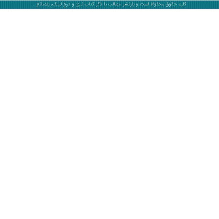
کلیه حقوق محفوظ است و بازنشر مطالب با ذکر
کتاب نیوز
و درج لینک، بلامانع .