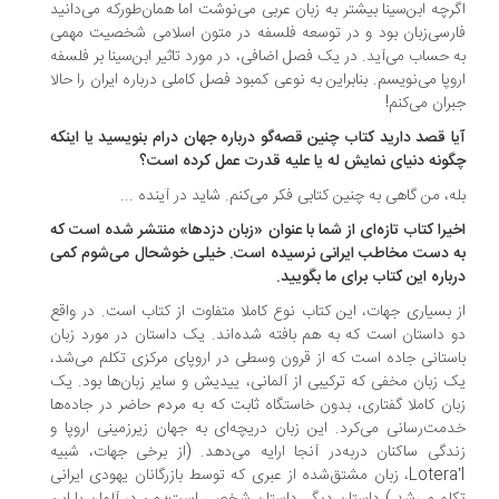
رچه ابن‌سینا بیشتر به زبان عربی می‌نوشت اما همان‌طورکه می‌دانید
رسی‌زبان بود و در توسعه فلسفه در متون اسلامی شخصیت مهمی
 حساب می‌آید. در یک فصل اضافی، در مورد تاثیر ابن‌سینا بر فلسفه
وپا می‌نویسم. بنابراین به نوعی کمبود فصل کاملی درباره ایران را حالا
ران می‌کنم!
ا قصد دارید کتاب چنین قصه‌گو درباره جهان درام بنویسید یا اینکه
ونه دنیای نمایش له یا علیه قدرت عمل کرده است؟
ه، من گاهی به چنین کتابی فکر می‌کنم. شاید در آینده ...
یرا کتاب تازه‌ای از شما با عنوان «زبان دزدها» منتشر شده است که
 دست مخاطب ایرانی نرسیده است. خیلی خوشحال می‌شوم کمی
باره این کتاب برای ما بگویید.
 بسیاری جهات، این کتاب نوع کاملا متفاوت از کتاب است. در واقع
 داستان است که به‌ هم بافته شده‌اند. یک داستان در مورد زبان
ستانی جاده است که از قرون وسطی در اروپای مرکزی تکلم می‌شد،
 زبان مخفی که ترکیبی از آلمانی، ییدیش و سایر زبان‌ها بود. یک
ان کاملا گفتاری، بدون خاستگاه ثابت که به مردم حاضر در جاده‌ها
مت‌رسانی می‌کرد. این زبان دریچه‌ای به جهان زیرزمینی اروپا و
دگی ساکنان دربه‌در آنجا ارایه می‌دهد. (از برخی جهات، شبیه
Lotera’I، زبان مشتق‌شده از عبری که توسط بازرگانان یهودی ایرانی