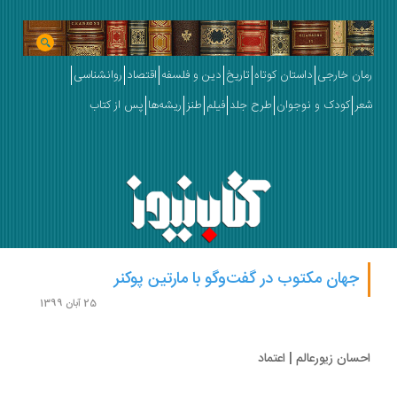
ان خارجی
داستان کوتاه
تاریخ
دین و فلسفه
اقتصاد
روانشناسی
ر
کودک و نوجوان
طرح جلد
فیلم
طنز
ریشه‌ها
پس از کتاب
جهان مکتوب در گفت‌وگو با مارتین پوکنر
25 آبان 1399
سان زیورعالم | اعتماد