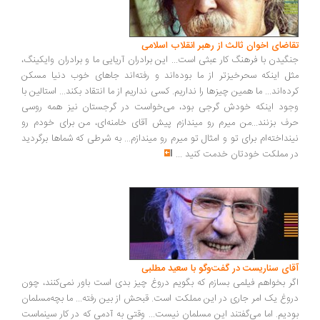
اضای اخوان ثالث از رهبر انقلاب اسلامی
گیدن با فرهنگ کار عبثی است... این برادران آریایی ما و برادران وایکینگ،
ل اینکه سحرخیزتر از ما بوده‌اند و رفته‌اند جاهای خوب دنیا مسکن
ده‌اند... ما همین چیزها را نداریم. کسی نداریم از ما انتقاد بکند... استالین با
ود اینکه خودش گرجی بود، می‌خواست در گرجستان نیز همه روسی
ف بزنند...من میرم رو میندازم پیش آقای خامنه‌ای، من برای خودم رو
نداخته‌ام برای تو و امثال تو میرم رو میندازم... به شرطی که شماها برگردید
 مملکت خودتان خدمت کنید
...
ای سناریست در گفت‌وگو با سعید مطلبی
ر بخواهم فیلمی بسازم که بگویم دروغ چیز بدی است باور نمی‌کنند، چون
وغ یک امر جاری در این مملکت است. قبحش از بین رفته... ما بچه‌مسلمان
دیم. اما می‌گفتند این مسلمان نیست... وقتی به آدمی که در کار سینماست