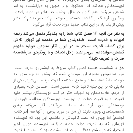
یسندگانی همانند آنا اخماتووا، او را مجبور به «بازگشت» به امر
اهی می‌کند. هم اکنون در حال نوشتن دنباله‌ای در مورد راه‌های
م‌گیری فرهنگ از گذشته هستم و خوشحالم که خبر بدهم که تئاتر
ش از یک بار در این کتاب جدید مورد بحث قرار می‌گیرد.
به نظر من آنچه 16 فصل کتاب شما را به یکدیگر متصل می‌کند رابطه
بیات و قدرت است. طبقه‌بندی شما در مقدمه نیز گویای تلاش
ای کشف قدرت است. ما در ایران آثار متنوعی درباره مفهوم
تمان خوانده‌ایم. می‌خواهید از دل ادبیات و با رویکردی تبارشناسانه
رت را تعریف کنید؟
 با شماست: هسته اصلی کتاب مربوط به نوشتن و قدرت است.
 به‌خصوص متوجه این موضوع شدم که نوشتن به چه میزان به
لت، دادگاه‌ها، معابد و منابع مختلف قدرت مرتبط می‌شود. یکی از
ایلی که بر این جنبه تاکید کردم، همین است. احساس کردم بسیاری
 مردم، علاقه‌مندان به ادبیات فکر می‌کنند نویسندگان بیشتر علیه
رت، علیه قدرت دولت می‌نویسند. نویسندگان مخالف، قهرمانان
یسندگی این افراد به حساب می‌آیند. فکر می‌کنم چنین
صیت‌های وجود دارند (و من در مورد برخی از آنها هم [در کتاب]
شتم) اما چیزی که قصد تاکیدش را داشتم، این بود که نویسنده
رمانی که به قدرت دولت حمله می‌کند، نویسنده دوران اخیر
است.اینکه در بیشتر 4000 سال ادبیات به‌شدت نزدیک متحد با قدرت