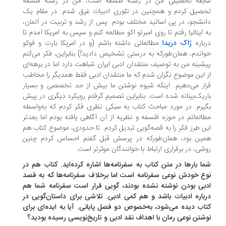
بقه تحصیلی من در رشته فلسفه است، من در رشته فلسفه
صیل کردم و همچنین در تئوری ادبیات غرق شدم.‌ در مقام یک
نشجو، در پی اساتید مختلف بودم. پس از رشد و تربیت در آلمان،
 ایتالیا رفتم تا روی امبرتو اکو مطالعه کنم و سپس به امریکا آمدم تا
باره
ژاک دریدا
مطالعاتی داشته باشم (و در امریکا بارت و فوکو
اندم، همان‌طورکه به درستی تشخیص دادید!) بنابراین، فکر می‌کنم
شینه من به توصیف منتقدان ادبی ایران شباهت دارد اما در برهه‌ای
 این موضوع نگران شدم که ما منتقدان ادبی فقط همدیگر را مخاطب
ار می‌دهیم. اینکه شیوه نوشتن ما بیش از حد تخصصی و بسیار
ریک‌بینانه شده است. بنابراین تصمیم گرفتم رویکرد دیگری در پیش
یرم. در مورد مباحث کتاب به سبکی نظری فکر کردم که به‌واسطه
العاتم در حوزه فلسفه و نظریه از آن آگاهی یافته بودم اما بعدتر
ن طرز فکر را به قصه‌گویی تبدیل کردم. تا حدودی، موضوع کتاب هم
ین بود، همان‌طورکه در پرسش قبل گفتم احساس کردم چنین
شی، در برقراری ارتباط با خوانندگان موثرتر است.
ا بارها در متن کتاب به سفرنامه‌ها اشاره کرده‌اید. کتاب هم در
ع خودش نوعی سفرنامه است اما برخلاف سفرنامه‌ها که به قصد
بی بودن نوشته نشده بودند، گویی قرار است سفرنامه شما هم
باره ادبیات باشد و هم کمی ادبی. تلاشی برای داستان‌گویی در
اب دیده می‌شود، به‌خصوص دو فصل پایانی. آیا به ایده‌ای برای
شتن نوعی رمان با اهداف نقد ادبی و تاریخ‌نویسی رسیده بودید؟