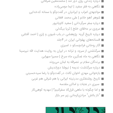
درباره زندگی روی دور تند | محمد‌معین شرفائی
نگاهی به فقر سفید | ایما موسی‌زاده
مواجهه‌ی اعراب و ایرانیان در گفت‌وگو با سمانه کدخدایی
شوهر آهو خانم | علی محمد افغانی
درباره سِفر سرگردانی | سعید کاویانپور
مروری بر مه‌لقای خلج | ثریا بیگدلی
درباره تاریخ گریه: پژوهشی در باب شیون و زاری | احمد آفتابی
افسانه‌های پهلوانی ایران در 4جلد
آثار روحانی فرانچسکو د اسیزی
سرگذشتی از سرود و ترانه در ایران به روایت هدایت الله نیرسینا 
نگاهی به ماه غمگین، ماه سرخ | سمیرا سهرابی
برندگان سلام بر نصرالله به لبنان می‌روند
درباره سرگذشت ندیمه | نیوشا دوراندیش
بازخوانی مهدی اخوان ثالث در گفت‌وگو با رضا سیدحسینی
تاریخ روشنفکری مدرنیته ایرانی یا هم شرقی هم غربی
 سیری در عتبات و اماکن مقدسه 
و اما چگونه با ماهی قزل‌آلا سفرکنیم؟ | مهدیه کوهی‌کار
"ناز بالش" مرادی‌کرمانی زیر سر بازار 