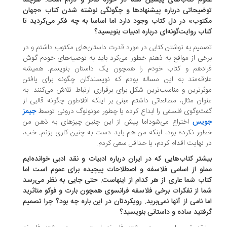
وم کتاب‌های پیشین شما در حوزه تئاتر و درام است. هرچند
ضیحاتی درباره پیشنهادها و چگونگی نوشته شدن کتاب «جهان
توب» در دل کتاب وجود دارد اما اساسا به چه فکر می‌کردید تا
اب روایت‌گونه‌ای درباره ادبیات بنویسید؟
میم به نوشتن کتابی در مورد قدرت داستان‌های مکتوب داشتم و در
خی از مواقع به ذهنم خطور می‌کرد باید به توصیه‌های خودم گوش
ادهم و کتاب خودم را همچون یک داستان بنویسم. همیشه
اقه‌مند به این مساله بودم که نویسندگان چگونه برای یافتن
ثرترین و مناسب‌ترین شکل برای برقراری ارتباط تلاش می‌کنند. به
وان مثال، مطالعاتی داشتم مبنی بر اینکه افلاطون چگونه قالبی از
ت‌وگوی فلسفی را ابداع کرده یا چطور مونولوگ درونی توسط
جیمز
ویس
اختراع می‌شوداما پیش از این‌ چنین چیزهای به ذهن من
ور نکرده بود، اینکه من هم باید دست به چنین کاری بزنم. خب،
 نهایت اقدام کردم، یا حداقل سعی کردم.
شتر کتاب‌هایی که در ایران درباره ادبیات و نقد ادبی خوانده‌ایم
لو از اسامی فلاسفه و اصطلاحات پیچیده برای عموم است اما
اب شما عاری از هر کدام از اینهاست. حتی جایی به نظر می‌رسد
ا از تفکرات برخی فلاسفه فرانسوی همچون بارت و فوکو متاثرید
ا نامی از آنها نمی‌برید. رویکردتان در این باره چه بود؟ چرا تصمیم
فتید ساده و داستانی بنویسید؟