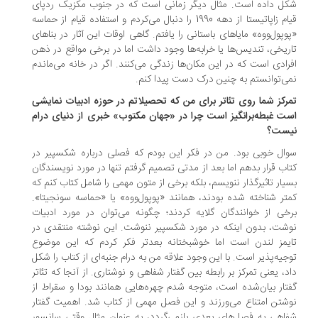
ل داده است. مثال دیگر زمانی است که در جنوب مکزیک ردپای
قیام زاپاتیستا از دهه 1990 را دنبال می‌کردم و استفاده قیام از حماسه
وپول‌ووه» مایاهای باستانی را یافتم. گاهی اوقات این آثار در بناهای
ریخی، تندیس‌ها یا خرابه‌ها وجود داشت اما در برخی مواقع در ذهن
رادی است که در این مکان‌ها زندگی می‌کنند. اگر در خانه می‌ماندم
ی‌توانستم به چنین درک دست پیدا کنم.
رکز شما روی تئاتر برای من که تحصیلاتم در حوزه ادبیات نمایشی
ت غبطه‌برانگیز است چرا در «جهان مکتوب» خبری از دنیای درام
ست؟
ال خوبی بود. من در فکر این بودم که فصلی درباره شکسپیر در
اب قرار بدهم اما بعد از مدتی تصمیم گرفتم تنها در مورد نویسندگان
یار تاثیرگذار ننویسم، بلکه برخی از متون مهمی را شامل کتاب کنم که
تر شناخته شده بودند، همانند «پوپول‌ووه» یا «حماسه سونجیتا».
خی از خوانندگان گلایه کردند؛ چگونه می‌توان در مورد ادبیات
شت، بدون اینکه در مورد شکسپیر ننوشت. این نوشته منتقدی در
یمز لندن است اما خوشبختانه بعدتر فکر کردم که این موضوع
جیه‌پذیر است. با این وجود علاقه من به درام جنبه‌ای از کتاب را شکل
د، یعنی تمرکز بر رابطه بین گفتار شفاهی و نوشتاری. از آنجا که تئاتر
تار بیان‌شده است، متوجه شدم چهره‌هایی همانند بودا و سقراط از
شتن امتناع می‌ورزند و این فصل مهمی از کتاب شد. اهمیت گفتار
اهی به فصل‌های بعدی بازمی‌گردد، به عنوان مثال وقتی سانسور