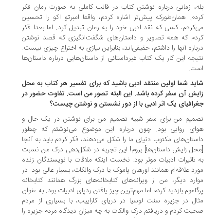
ه، زمانی درباره نوشتن کتاب در قالب کاملی به صورت رمان فکر
دم. همان‌طورکه پیش‌تر اشاره کردم، واقعا امبرتو اکو را تحسین
‌کردم، کسی که نقد ادبی خود را به رمان تبدیل کرد. اما بعدا فکر
دم که همه تصاویر و داستان‌های شگفت‌انگیزی که قصد نوشتن
باره آنها را داشتم، حقیقی‌اند، بنابراین نیازی به اختراع چیزی نیست.
یجه این کار یک کتاب غیرداستانی از داستان‌هایی درباره داستان‌ها
ت.
ید شما اولین منتقد ادبی باشید که برای تفسیر هر کتاب به محل
یش آن سفر کرده باشد. این البته تصور من است. تفاوت حضور در
رافیای یک اثر ادبی با از دور نشستن و نوشتن چیست؟
میم من برای سفر شبیه تصمیم من برای نوشتن در یک حال و
ای روایی بود. چون درباره این موضوع می‌نوشتم که چطور
ستان‌های مکتوب دنیای ما را شکل می‌دهند، فکر کردم باید به آنجا
حل زایش داستان‌ها] بروم! این تجربه در شکل‌دهی درک من نسبت
 تاثیرات ادبیات موثر بود. نخست اینکه ملاقات با نویسندگان زنده
رد علاقه‌ام همانند اورهان پاموک یا درک والکات، بسیار عالی بود. در
ارد دیگر، من از ویرانه‌های کتابخانه‌های بزرگ همانند کتابخانه
گاموم بازدید کردم اما مهم‌ترین چیز یافتن ردپای ادبیات بود. به عنوان
ال در جزیره سنت لوسیا در دریای کاراییب، با بسیاری از مردم
بت کردم و دریافتم درک والکات به چه میزان دیدگاه مردم جزیره را