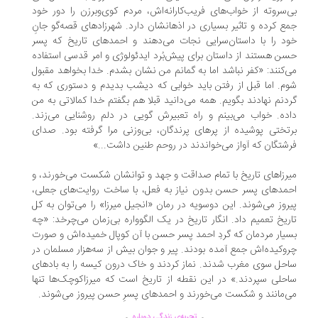
‌سروته از خواب‌های فریب‌کارانه‌اش، مردم کوی‌وبرزن را دور خود
ع کرده و تاثیر بسیاری در اذهانشان دارد. شهرزادهای قصه‌گو جانِ
د را با داستان‌سرایی نجات می‌دهند و احمدهای تاریخ که پسر
ن هستند از داستان برای پیش‌بُرد ایدئولوژی و امر قدسی استفاده
‌کنند: «کفر نباشد اما به گمانم من نشان بشدم. خدا بخواهد مقبول
م. اما قبل از رفتن باید خوابی که دیشب بدیدم و دستوری که به
دنم نهادند بگویم. همه می‌دانید قبلا هم بگفتم خدا کمالاتی به من
ده. خواب می‌بینم و راه تعبیرش گویی در دلم روشنایی می‌زند.
تختی پوشیده از پرهای پرندگان، بی‌وزنی مرا گرفته بود. صدای
شتگان که آواز می‌خواندند در روحم طنین داشت...»
رزاهای تاریخ با تمام صداقت و جهد و توانشان شکست می‌خورند، و
مدهای پسر حسن بدون نیاز به فعل، با ساخت روایت‌های جعلی،
روز می‌شوند. این دوسویه در رمان «انجیل میرزا» را می‌توان به کل
ریخ تعمیم داد. انگار تاریخ در یک الگوواره‌ بی‌زمان می‌چرخد: «چه
یار مردمان که گردِ احمد پسر حسن با آن کوپال خمیده‌اش و صورت
وکیده‌اش جمع آمده بودند. پیر و جوان بیش از سه‌هزار مسلمان در
حل سوی مغرب شدند. نماز کردند و خاک درون کیسه را به بادهای
حلی سپردند.» در این نقطه از تاریخ است که میرزاکوچک‌ها تنها
‌مانند و شکست می‌خورند و احمدهای پسرِ حسن پیروز می‌شوند.
.
.
..............
..............
تجربه‌ی زندگی دوباره