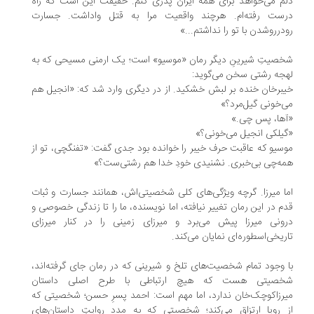
م می‌خواهد برای همه‌ ایران پدری کنم. حقیقت این است که راه
ست رفته‌ام. هرچند واقعیت مرا به قتل واداشت. جسارت
درروشدن با تو را نداشتم...»
صیتِ شیرینِ دیگر رمان «موسیو» است؛ یک ارمنی مسیحی که به
جه‌ رشتی سخن می‌گوید:
برخان خنده بر لبش خشکید. از در دیگری وارد شد که: «انجیل هم
‌خونی گیل‌مرد؟»
ها، پس چی.»
یلکی انجیل می‌خونی؟»
سیو که عاقبت حرف خیبر را خوانده بود جدی گفت: «تفنگچی، تو از
ه‌چی بی‌خبری. نشنیدی خودِ خدا هم رشتی‌ست؟»
ا میرزا. گرچه ویژگی‌های کلی شخصیتی‌اش، همانند جسارت و ثبات
م در این رمان تغییر نیافته، اما نویسنده، ما را تا زندگی خصوصی و
ونی میرزا پیش می‌برد و میرزای زمینی را در کنار میرزای
ریخی‌اسطوره‌ای نمایان می‌کند.
 وجود تمام شخصیت‌های تلخ و شیرینی که در رمان جای گرفته‌اند،
صیتی هست که هیچ ارتباطی با طرح اصلی داستان
رزاکوچک‌خان ندارد، اما مهم است: احمد پسرِ حسن؛ شخصیتی که
 رویا ارتزاق می‌کند؛ شخصیتی که به مدد روایتِ داستان‌های