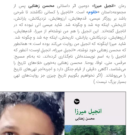
ان «
انجیل میرزا
» دومین اثر داستانی
محسن زهتابی
پس از
موعه‌داستان «
خانوم
» است. «اناجیل را کسانی نگاشتند تا شرحی
شد بر روزگار عیسی، قدم‌هایش، آرزوهایش، نزدیکانش، یارانش،
ریخش، اینکه چه شد و چگونه شد. شاید عیسی آنی نبوده که در
اجیل گفته‌اند. این انجیل را هم من نوشته‌ام از میرزا، قدم‌هایش،
زوهایش، نزدیکانش، یارانش، تاریخش، اینکه چه شد و چگونه شد.
ید میرزا اینگونه که انجیل من روایت می‌کند بوده است.»؛ همانطور
 محسن زهتابی خود نوشته، «انجیلِ میرزا»، انجیلِ اوست؛ آنطور ‌که
اجیل را به اسم نویسنده‌اش نام‌گذاری کرده‌اند، نه به‌نام مسیح:
قس، متی، لوقا، یوحنا. محسن زهتابی به‌خوبی خلاء‌های تاریخ را
‌شناسد، آگاهی دقیقی از قیام جنگل دارد و آجربه‌آجر تهی‌های تاریخ
 می‌پوشاند. (اگر نخواهیم بگوییم تاریخ چیزی جز روایت‌های تهیِ
یار بزرگ نیست.)