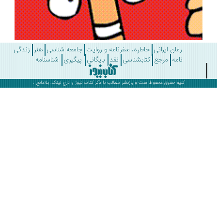
رمان ایرانی
خاطره، سفرنامه و روایت
جامعه شناسی
هنر
زندگی
نامه
مرجع
کتابشناسی
نقد
بایگانی
پیگیری
شناسنامه
کلیه حقوق محفوظ است و بازنشر مطالب با ذکر
کتاب نیوز
و درج لینک، بلامانع .