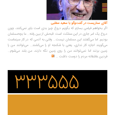
ای سناریست در گفت‌وگو با سعید مطلبی
ر بخواهم فیلمی بسازم که بگویم دروغ چیز بدی است باور نمی‌کنند، چون
وغ یک امر جاری در این مملکت است. قبحش از بین رفته... ما بچه‌مسلمان
دیم. اما می‌گفتند این مسلمان نیست... وقتی به آدمی که در کار سینماست
‌گویند اجازه کار نداری، یعنی با شکنجه او را می‌کشند... می‌توانند من را
ین بزنند اما نمی‌توانند من را روی زمین نگه دارند، من بلند می‌شوم...
دین عاشقانه مردم را دوست داشت
...