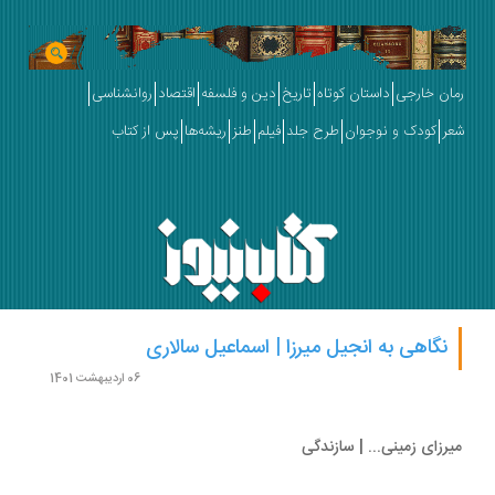
ان خارجی
داستان کوتاه
تاریخ
دین و فلسفه
اقتصاد
روانشناسی
ر
کودک و نوجوان
طرح جلد
فیلم
طنز
ریشه‌ها
پس از کتاب
نگاهی به انجیل میرزا | اسماعیل سالاری
06 اردیبهشت 1401
رزای زمینی... | سازندگی