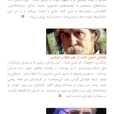
اصر و رابطه پرتنش او با مفهوم ثروت و دارایی است... اوزل به‌جای ارائه
خه‌های مستقیم یا توصیه‌های دستوری، تجربه زندگی سرمایه‌گذاران،
رآفرینان، میلیاردرها و حتی افراد عادی را روایت می‌کند و از دل این
ستان‌ها روایت خود را برمی‌سازد و بحث را به پیش می‌راند
...
اضای اخوان ثالث از رهبر انقلاب اسلامی
گیدن با فرهنگ کار عبثی است... این برادران آریایی ما و برادران وایکینگ،
ل اینکه سحرخیزتر از ما بوده‌اند و رفته‌اند جاهای خوب دنیا مسکن
ده‌اند... ما همین چیزها را نداریم. کسی نداریم از ما انتقاد بکند... استالین با
ود اینکه خودش گرجی بود، می‌خواست در گرجستان نیز همه روسی
ف بزنند...من میرم رو میندازم پیش آقای خامنه‌ای، من برای خودم رو
نداخته‌ام برای تو و امثال تو میرم رو میندازم... به شرطی که شماها برگردید
 مملکت خودتان خدمت کنید
...