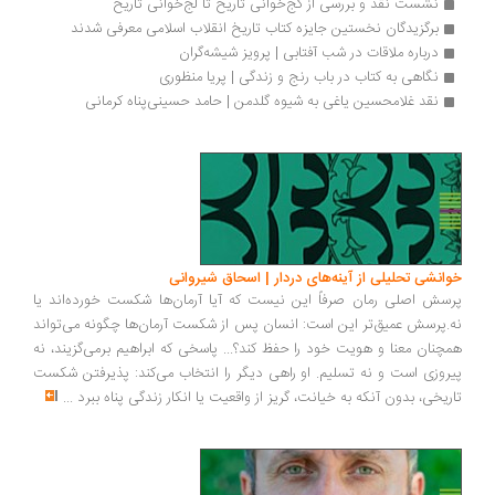
نشست نقد و بررسی از کج‌خوانی تاریخ تا لج‌خوانی تاریخ
برگزیدگان نخستین جایزه کتاب تاریخ انقلاب اسلامی معرفی شدند
درباره ملاقات در شب آفتابی | پرویز شیشه‌گران
نگاهی به کتاب در باب رنج و زندگی | پریا منظوری
نقد غلامحسین یاغی به شیوه گلدمن | حامد حسینی‌پناه کرمانی
انشی تحلیلی از آینه‌های دردار | اسحاق شیروانی
سش اصلی رمان صرفاً این نیست که آیا آرمان‌ها شکست خورده‌اند یا
.پرسش عمیق‌تر این است: انسان پس از شکست آرمان‌ها چگونه می‌تواند
چنان معنا و هویت خود را حفظ کند؟... پاسخی که ابراهیم برمی‌گزیند، نه
روزی است و نه تسلیم. او راهی دیگر را انتخاب می‌کند: پذیرفتن شکست
ریخی، بدون آنکه به خیانت، گریز از واقعیت یا انکار زندگی پناه ببرد
...