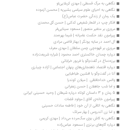
نگاهی به مرگ قسطی | مهدی کربلایی‌‌لو
نگاهی به احیای علوم سیاسی بشیریه | محسن آزموده
یک رمان از زندگی حضرت عباس(ع)
افکار چپ در اشعار شفیعی کدکنی | حسن گل محمدی
مروری بر متغیر منصور | مسعود سینایی‌فر
پیرامون نقد حکمت عامیانه | شیما بهره‌مند
آل احمد در سایه یونگر | بهناز قاضی مرادی
مروری بر قهوه‌چی چمن سلطان | مهدی معرف
درباره چمدان خاکستری احمد محمود | شراره شریعت‌زاده
برزه‌دماغ در گفت‌وگو با فریور خراباتی
درباره اقتصاد ناهنجاری‌های پنهان اجتماعی | آزاده چیذری
آنا در گفت‌وگو با افشین طباطبایی 
والس خداحافظی  | میلان کوندرا
و اما شب جاهلان | حسن زعفرانی
5 رمان و 3 داستان کوتاه درباره شیطان | وحید حسینی ایرانی
پیرامون خانه‌ی آفاق | مولود قضات
نگاهی به اتاقی از آن خود | فاطمه سادات حسینی
و اما زن آندروس | بهار سرلک
نگاهی به کاش بوی سگ‌مرده می‌داد | مهدی کریمی
درباره گاوهای برنزی | مسعود عباس‌زاده