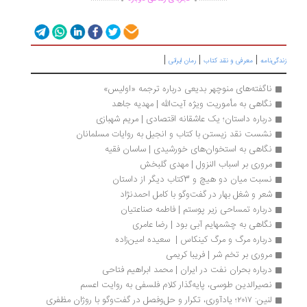
|
|
|
گی‌نامه
معرفی و نقد کتاب
رمان ایرانی
ناگفته‌های منوچهر بدیعی درباره ترجمه «اولیس»
نگاهی به مأموریت ویژه آیت‌الله | مهدیه جاهد
درباره داستان؛ یک عاشقانه اقتصادی | مریم شهبازی
نشست نقد زیستن با کتاب و انجیل به روایات مسلمانان
نگاهی به استخوان‌های خورشیدی | ساسان فقیه
مروری بر اسباب النزول | مهدی گلبخش
نسبت میان دو هیچ و 3کتاب دیگر از داستان
شعر و شغل بهار در گفت‌وگو با کامل احمدنژاد
درباره تمساحی زیر پوستم | فاطمه صناعتیان
نگاهی به چشمهایم آبی بود | رضا عامری
درباره مرگ و مرگ کینکاس |  سعیده امین‌زاده
مروری بر تخم شر | فریبا کریمی
درباره بحران نفت در ایران | محمد ابراهیم فتاحی
نصیرالدین طوسی، پایه‌گذار کلام فلسفی به روایت اعسم
لنین: ۲۰۱۷؛ یادآوری، تکرار و حل‌وفصل در گفت‌وگو با روژان مظفری