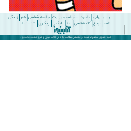
رمان ایرانی
خاطره، سفرنامه و روایت
جامعه شناسی
هنر
زندگی
نامه
مرجع
کتابشناسی
نقد
بایگانی
پیگیری
شناسنامه
کلیه حقوق محفوظ است و بازنشر مطالب با ذکر
کتاب نیوز
و درج لینک، بلامانع .