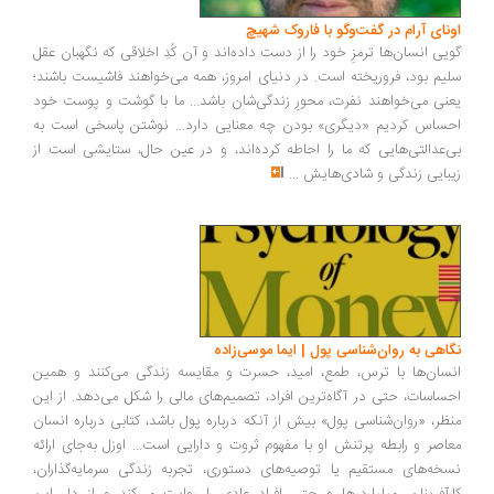
ونای آرام در گفت‌وگو با فاروک شهیچ
یی انسان‌ها ترمزِ خود را از دست داده‌اند و آن کُدِ اخلاقی که نگهبان عقل
یم بود، فروریخته است. در دنیای امروز، همه می‌خواهند فاشیست باشند؛
نی می‌خواهند نفرت، محورِ زندگی‌شان باشد... ما با گوشت و پوست خود
ساس کردیم «دیگری» بودن چه معنایی دارد... نوشتن پاسخی است به
‌عدالتی‌هایی که ما را احاطه کرده‌اند، و در عین حال، ستایشی است از
بایی زندگی و شادی‌هایش
...
اهی به روان‌شناسی پول | ایما موسی‌زاده
سان‌ها با ترس، طمع، امید، حسرت و مقایسه زندگی می‌کنند و همین
ساسات، حتی در آگاه‌ترین افراد، تصمیم‌های مالی را شکل می‌دهد. از این
ظر، «روان‌شناسی پول» بیش از آنکه درباره پول باشد، کتابی درباره انسان
اصر و رابطه پرتنش او با مفهوم ثروت و دارایی است... اوزل به‌جای ارائه
خه‌های مستقیم یا توصیه‌های دستوری، تجربه زندگی سرمایه‌گذاران،