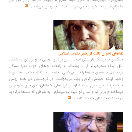
رآفرینان، میلیاردرها و حتی افراد عادی را روایت می‌کند و از دل این
ستان‌ها روایت خود را برمی‌سازد و بحث را به پیش می‌راند
...
اضای اخوان ثالث از رهبر انقلاب اسلامی
گیدن با فرهنگ کار عبثی است... این برادران آریایی ما و برادران وایکینگ،
ل اینکه سحرخیزتر از ما بوده‌اند و رفته‌اند جاهای خوب دنیا مسکن
ده‌اند... ما همین چیزها را نداریم. کسی نداریم از ما انتقاد بکند... استالین با
ود اینکه خودش گرجی بود، می‌خواست در گرجستان نیز همه روسی
ف بزنند...من میرم رو میندازم پیش آقای خامنه‌ای، من برای خودم رو
نداخته‌ام برای تو و امثال تو میرم رو میندازم... به شرطی که شماها برگردید
 مملکت خودتان خدمت کنید
...