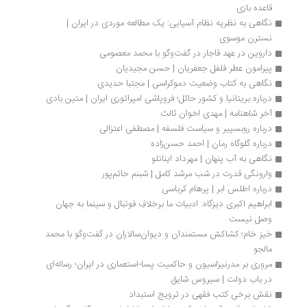
قاعده بازی
نگاهی به نظریه نظام آسیایی: یک مطالعه موردی در ایران | 
نسترن موسوی
داروین در عهد قاجار در گفت‌وگو با محمد معصومی
پیرامون عطر فلفل جعفریان | حسن مجیدیان
نگاهی به کتاب وضعیت دموکراسی | مجتبا حدیدی
درباره بریتانیا و کشور حائل؛ فروپاشی امپراتوری ایران | متین بادی
آخر شاهنامه | مهدی اخوان ثالث
درباره روبسپیر و سیاست فلسفه | مصطفی اعتزالی
درباره گلوگاه رمان | احمد حسن‌زاده
نگاهی به آب پنهان | مهرداد اینانلو
وارونگی قدرت در شب مرشد کامل | شبنم حاتم‌پور
درباره اطلس ابر | پرهام کرباسی
ابراهیم اکبری دیزگاه: ادبیات ما برخلافِ فوتبال و سینما به جهان 
وصل نیست
خیز خام؛ کشاکش مستمندان و دیوان‌سالاران در گفت‌وگو با محمد 
مالجو
مروری بر مدرنیزاسیون و حاکمیت پسا-استعماری در ایران؛ رساله‌ای 
در باب دولت | سیروس شایق
نقش برخی کتب فقهی در ترویج استبداد 