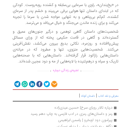
 «یخ‌بندان»، راوی با سرمایی بی‌سابقه و کشنده روبه‌روست. کودکی
 در ابتدای داستان تنها هوایی برفی می‌بیند و خشم پدر از سرمای
نده، کم‌کم بی‌پناهی و به تنهایی مواجه شدن با سرما را تجربه
‌کند و برای زنده ماندن می‌جنگد و خیال می‌بافد و می‌ترسد.
صیت‌های داستان گاهی توهمی و درگیر جنون‌های عمیق و
ترده‌اند و گاهی در قامت حکیمی پخته که از ورای مسائل
ش‌پا‌افتاده و روزمره، نکاتی بدیع بیرون می‌کشد، نقش‌آفرینی
‌کنند. شخصیت‌هایی منزوی، تنها و مطرود که در میانه‌ی
ستان‌هایی رازآلود قرار گرفته‌اند. داستان‌هایی که با صحنه‌هایی
ریک و سیاه و درهم‌تنیده با لایه‌هایی از مه و دود عجین شده‌اند.
.
.
..............
..............
تجربه‌ی زندگی دوباره
|
|
رفی و نقد کتاب
داستان کوتاه
درباره تالار رویای سرخ| حسین عیدی‌زاده
رمز و داستان‌های رمزی در ادب فارسی به چاپ دهم رسید
پیرامون دود اوبخرو | یاسمن ابراهیمی
نگاهی به بانوی دریایی | پدرام عسکری