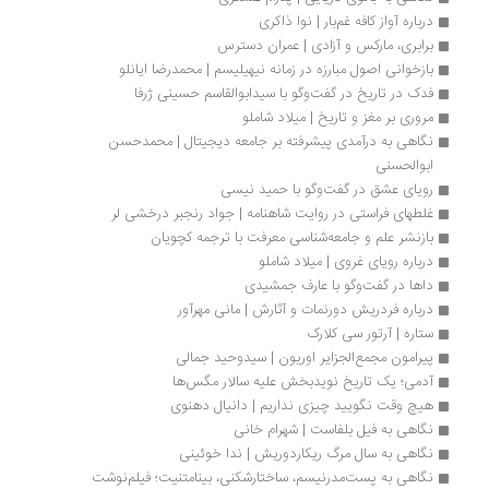
درباره آواز کافه غم‌بار | نوا ذاکری
برابری، مارکس و آزادی | عمران دسترس
بازخوانی اصول مبارزه در زمانه نیهیلیسم | محمدرضا ایانلو
فدک در تاریخ در گفت‌وگو با سیدابوالقاسم حسینی ژرفا
مروری بر مغز و تاریخ | میلاد شاملو
نگاهی به درآمدی پیشرفته بر جامعه دیجیتال | محمدحسن 
ابوالحسنی
رویای عشق در گفت‌وگو با حمید نیسی
غلطهای فراستی در روایت شاهنامه | جواد رنجبر درخشی لر
بازنشر علم و جامعه‌شناسی معرفت با ترجمه کچویان
درباره رویای غروی | میلاد شاملو
داها در گفت‌وگو با عارف جمشیدی
درباره فردریش دورنمات و آثارش | مانی مهرآور
ستاره | آرتور سی کلارک
پیرامون مجمع‌الجزایر اوریون | سیدوحید جمالی
آدمی؛ یک تاریخ نویدبخش علیه سالار مگس‌ها
هیچ وقت نگویید چیزی نداریم | دانیال دهنوی 
نگاهی به فیل بلفاست | شهرام خانی
نگاهی به سال مرگ ریکاردوریش | ندا خوئینی
نگاهی به پست‌مدرنیسم، ساختارشکنی، بینامتنیت؛ فیلم‌نوشت 