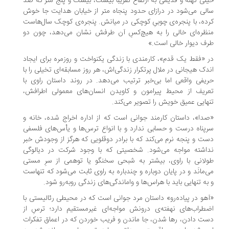
لی کهنه و قدیمی به ارتفاع تقریباً بیست، بیست و پنج متر که صد
لی می‌شود در درازای حدود پنجاه متر از خیابان هدایت جا خوش
ده، با پنجره‌ی چوبیِ کوچکی در میانش. پنجره‌ی کوچک سال‌هاست
ظره‌ای خالی را به هیچ‌کسِ آن طرفش نشان می‌دهد، چون دو
ف دیوار خالی است.»
 «فقط یک قدم»، کارمندی با زندگی یکنواخت و روزمره برای ایجاد
دک هیجانی در ملال پرتکرار زندگی‌اش، هر روز مسابقه‌ای تخیلی را با
یفی واقعی اما بی‌خبر ترتیب می‌دهد. در روند داستان راوی با
ریف از محیط پیرامون و کاویدن انسان‌های معمولی اطرافش،
هایی عمیق خویش را تصویر می‌کند.
دا»، داستان کارمند جوانی است که از اداره اخراج شده، خانه و
پناه درست و حسابی ندارد و با انواع ترس‌ها و یأس‌های فلسفی
ت و پنجه نرم می‌کند که با برادر دوقلویی که هرگز از وجودش خبر
اشته مواجه می‌شود. شخصیتی که با وجود شرکت در دیالوگی
لانی با راوی، بیشتر به شبحی سخنگو یا توهمی از سرِ مستی
‌مانَد و در پایان دوباره و چندباره به راوی ثابت می‌شود که تنهاست
به تنهایی باید با هراس‌ها و واماندگی‌های زندگی رو‌به‌رو شود.
هو در پیاده‌رو» داستان مرد جوانی است که در محیطی رئالیستی با
طراب‌های نهفته‌ی درونش مواجه‌ای غیرمستقیم دارد؛ ترسِ از
ت دادن، رها شدن، جا ماندن و فریب خوردن که در اعماق تفکرات