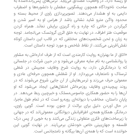
 ریشه دارد، در واقعیت مصداق می‌یابد. ترس‌های پس‌رانده‌شده به
حت ناخودآگاه همچون پیشگویی مطمئن با دلشوره‌ها و اضطراب
یمی به او هشدار می‌دهند. تصویرپردازی راوی از محیط بسته و
دود واگن مترو شاید نشانی باشد از هراس او به اسیر شدن و
رکردن در حالتی که چاره و راه گریزی برایش نمانَد. همراه کردن
قعیت طنز اطراف، در نهایت به خلق اثری گروتسک می‌انجامد. توجه
 زبان و لحن شخصیت‌های مختلفی که در قالب این داستان کوتاه
ش‌آفرینی می‌کنند، از نقاط شاخص و مورد توجه داستان است.
تاق از ما بهتران» روایت کارمندی است که از طرف اداره‌اش به مشاور
 روانشناسی به نام سایه معرفی می‌شود و در حین شرکت در جلساتی
 با درمانگرش دارد، به روایت شرح وظایف عجیبش در شغلی
سناک و نامتعارف می‌پردازد. او از شغلش همچون حرفه‌ای عادی و
مولی حرف می‌زند و ترس‌هایش از آن جایی شروع می‌شوند که در
ند پیچیده‌ی وظایف روزمره‌اش اختلال‌هایی ایجاد می‌شود که او
‌ها را به حضور همکاری جاسوس‌مسلک و خبرچین ربط می‌دهد. در
یانِ داستان، مخاطب با دیوانه‌ای روبه‌رو است که در تمام طول ماجرا،
 حال آوردن دلیل برای برائت از جنون بوده است. گویی راوی،
مانگر، همکارو همه‌ی اطرافیانش دیوانگانی معمولی‌اند که در جهانی
 زیرساخت‌های فکری متفاوتی زندگی می‌کنند و به خوبی از پسِ درک
سفه و جهان‌بینی خاص خودشان برمی‌آیند. در نهایت گویی این
اننده است که با همه‌ی آن‌ها بیگانه و نامتجانس است.