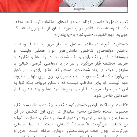
کتاب شامل 9 داستان کوتاه است با نام‌های: «کلمات ترسناک»، «فقط
 قدم»، «صدا»، «آهو در پیاده‌رو»، «اتاق از ما بهتران»، «تفنگ
بی»، «یوم‌الکپور»، «شب‌کور» و «یخ‌بندان».
ستان‌ها اگرچه در ظاهر مستقل به نظر می‌رسند اما با توجه به
شتن مؤلفه‌های شاخص داستان‌های نوآر همگی وابسته و
وسته‌اند. گویی یک راوی و یک شخصیت در زمان‌ها و مکان‌ها و
ایط مختلف قرار می‌گیرد و هر بار با مخاطبی فرضی، خیالی یا
یه‌وار حرف می‌زند؛ شنونده‌ای منفعل که نه‌تنها راوی را سر ذوق
ی‌آورد بلکه اصلاً حضور یا عدم حضورش برای راویِ تنها و مطرود،
م نیست. او برای مخاطب نیست که داستان می‌بافد بلکه تنها به
ن دلیل حرف می‌زند تا از بار ترس‌ها، تردید‌ها و واهمه‌های تلنبار
ه‌اش خلاص شود.
لمات ترسناک»، اولین داستان کوتاه کتاب، چکیده و مانیفست کلی
موعه است؛ داستانی بسیار مینیمال که راوی اول شخص در آن
تقیم و بی‌پرده از ترس‌های عمیق انسانی متفکر و متفاوت، تنها و
‌مخاطب می‌گوید: «"عظمت" کلمه‌ای است که مرا حسابی
‌ترساند، چون خوب می‌شناسمش. دیواری مرتفع است، آجری و