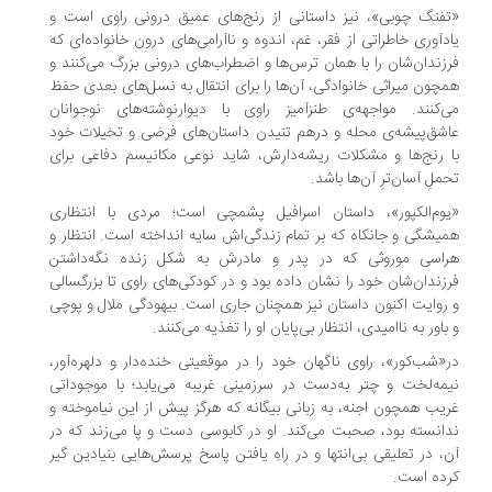
فنگ چوبی»، نیز داستانی از رنج‌های عمیق درونی راوی است و
دآوری خاطراتی از فقر، غم، اندوه و ناآرامی‌های درون خانواده‌ای که
زندان‌شان را با همان ترس‌ها و اضطراب‌های درونی بزرگ می‌کنند و
چون میراثی خانوادگی، آن‌ها را برای انتقال به نسل‌های بعدی حفظ
‌کنند. مواجهه‌ی طنزآمیز راوی با دیوارنوشته‌های نوجوانان
شق‌پیشه‌ی محله و درهم تنیدن داستان‌های فرضی و تخیلات خود
 رنج‌ها و مشکلات ریشه‌دارش، شاید نوعی مکانیسم دفاعی برای
ملِ آسان‌ترِ آن‌ها باشد.
وم‌الکپور»، داستان اسرافیل پشمچی است؛ مردی با انتظاری
یشگی و جانکاه که بر تمام زندگی‌اش سایه انداخته است. انتظار و
اسی موروثی که در پدر و مادرش به شکل زنده نگه‌داشتن
زندان‌شان خود را نشان داده بود و در کودکی‌های راوی تا بزرگسالی
روایت اکنون داستان نیز همچنان جاری است. بیهودگی ملال و پوچی
باور به ناامیدی، انتظار بی‌پایان او را تغذیه می‌کنند.
«شب‌کور»، راوی ناگهان خود را در موقعیتی خنده‌دار و دلهره‌آور،
مه‌لخت و چتر به‌دست در سرزمینی غریبه می‌یابد؛ با موجوداتی
یب همچون اجنه، به زبانی بیگانه که هرگز پیش از این نیاموخته و
انسته بود، صحبت می‌کند. او در کابوسی دست و پا می‌زند که در
، در تعلیقی بی‌انتها و در راهِ یافتن پاسخ پرسش‌هایی بنیادین گیر
ده است.