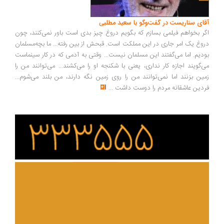
ای سناریست در گفت‌وگو با سعید مطلبی
ر بخواهم فیلمی بسازم که بگویم دروغ چیز بدی است باور نمی‌کنند، چون
وغ یک امر جاری در این مملکت است. قبحش از بین رفته... ما بچه‌مسلمان
دیم. اما می‌گفتند این مسلمان نیست... وقتی به آدمی که در کار سینماست
‌گویند اجازه کار نداری، یعنی با شکنجه او را می‌کشند... می‌توانند من را
ین بزنند اما نمی‌توانند من را روی زمین نگه دارند، من بلند می‌شوم...
دین عاشقانه مردم را دوست داشت
...