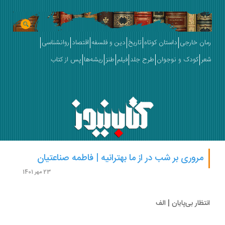
ان خارجی
داستان کوتاه
تاریخ
دین و فلسفه
اقتصاد
روانشناسی
ر
کودک و نوجوان
طرح جلد
فیلم
طنز
ریشه‌ها
پس از کتاب
مروری بر شب در از ما بهترانیه | فاطمه صناعتیان
23 مهر 1401
تظار بی‌پایان | الف