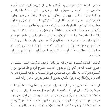
ظمی ادامه داد: طباطبایی، نگرش ما را از تاریخ‌نگاری دوره قاجار
حول کرد. توجه و معرفی افراد جدیدی مثل مستشارالدوله و
رداختن به مکتب تبریز و نقش آن در اندیشه سیاسی ایران،
ریخ‌نگاری موجود در باب قاجار را گسترش داد. اما او نوزایی ماقبل
روطه در دوره قاجار را، که می‌توانیم به آن رنسانس عصر ناصری
وییم، نادیده گرفته است. منشأ این نوزایی به جای آنکه از غرب
شد، از هندوستان است. گرایش به ایران باستان با چاپ متون مهم در
دوستان، جریان مهم ادبی و تاریخ‌نگاری را در ایران به راه می‌اندازد
 آخرین نمونه‌های آن را در آثار فتحعلی آخوند زاده می‌بینید. در
ان ادبا کسانی مانند فرصت شیرازی را می‌توان متاثر از این جریان
انست.
ظمی گفت: گستره فکری که در قاجار وجود داشت، خیلی بیشتر از
زی است که در گام اول فریدون آدمیت مطرح کرد و طباطبایی آن را
ترده‌تر کرد. به نظر من طباطبایی می‌توانست با توجه گسترده‌تر به
با و تاریخ‌نگاران، تاریخ نگاری بهتری از عصر نوزایی قاجار ارائه کند.
 ادامه داد: خیز بعدی این تحول، در جریان مشروطه نشان داده
‌شود. یک سال قبل از مشروطه افرادی مثل محمد قزوینی، علی‌اکبر
خدا، تقی‌زاده و دیگران به پاریس سفر می‌کنند. در آنجا مواجهه
می صورت می‌گیرد. این نسل جوان مشروطه‌خواه اتفاقاً آموزش‌های
تی داشتند و در مکاتب قدیم آموزش دیده بودند. بنابراین اصلاً