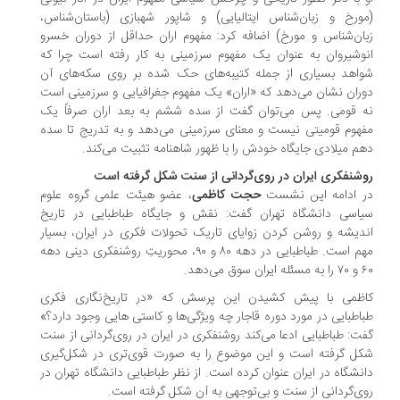
ورخ و زبان‌شناس ایتالیایی) و شاپور شهبازی (باستان‌شناس،
ان‌شناس و مورخ) اضافه کرد: مفهوم اران حداقل از دوران خسرو
وشیروان به عنوان یک مفهوم سرزمینی به کار رفته است چرا که
اهد بسیاری از جمله کتیبه‌های حک شده بر روی سکه‌های آن
ران نشان می‌دهد که «اران» یک مفهوم جغرافیایی و سرزمینی است
 قومی. پس می‌توان گفت از سده ششم به بعد اران صرفاً یک
هوم قومیتی نیست و معنای سرزمینی می‌دهد و به تدریج تا سده
م میلادی جایگاه خودش را با ظهور شاهنامه تثبیت می‌کند.
شنفکری ایران در روی‌گردانی از سنت شکل گرفته است
ر ادامه این نشست
حجت کاظمی
، عضو هیئت علمی گروه علوم
اسی دانشگاه تهران گفت: نقش و جایگاه طباطبایی در تاریخ
دیشه و روشن کردن زوایای تاریک تحولات فکری در ایران، بسیار
مهم است. طباطبایی در دهه ۸۰ و ۹۰، محوریتِ روشنفکری دینی دهه
ایران سوق می‌دهد.
اظمی با پیش کشیدن این پرسش که «در تاریخ‌نگاری فکری
اطبایی در مورد دوره قاجار چه ویژگی‌ها و کاستی هایی وجود دارد؟»
ت: طباطبایی ادعا می‌کند روشنفکری در ایران در روی‌گردانی از سنت
ل گرفته است و این موضوع را به صورت قوی‌تری در شکل‌گیری
نشگاه در ایران عنوان کرده است. از نظر طباطبایی دانشگاه تهران در
ی‌گردانی از سنت و بی‌توجهی به آن شکل گرفته است.