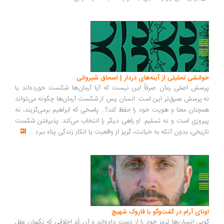
انشی تحلیلی از آینه‌های دردار | اسحاق شیروانی
سش اصلی رمان صرفاً این نیست که آیا آرمان‌ها شکست خورده‌اند یا
.پرسش عمیق‌تر این است: انسان پس از شکست آرمان‌ها چگونه می‌تواند
چنان معنا و هویت خود را حفظ کند؟... پاسخی که ابراهیم برمی‌گزیند، نه
روزی است و نه تسلیم. او راهی دیگر را انتخاب می‌کند: پذیرفتن شکست
ریخی، بدون آنکه به خیانت، گریز از واقعیت یا انکار زندگی پناه ببرد
...
ونای آرام در گفت‌وگو با فاروک شهیچ
یی انسان‌ها ترمزِ خود را از دست داده‌اند و آن کُدِ اخلاقی که نگهبان عقل