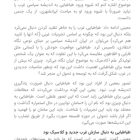
ضوع اشاره کنم که شیوه ورود طباطبایی به اندیشه سیاسی غرب را
اید ضرورتاً با شیوه ورود او به مباحث ایرانشهری، از یک جنس
انست.
ینی ادامه داد: طباطبایی غرب را به خاطر تقلید کردن دنبال نمی‌کرد
که دنبال این بود که چگونه بر اساس تجربیات غربی (که آنها را تایید
 می‌کرد) می‌توان در ایران اندیشه سیاسی بر مبنای نوعی نگاه
تقادی، تاسیس کرد. طباطبایی موقعیت خودش را با کسانی مثل
رابی و افلاطون مقایسه می‌کرد با این تفاوت که به عنوان یک شخص
لیدگر علم آکادمیک به موضوع ایران نگاه می‌کرد. چیزی که بیش از
ه برای طباطبایی اهمیت داشت این بود که چطور مناسبات جدیدی
 غرب شکل گرفت که به توسعه و تحول آن منجر شد؟
ور بعضی از افراد این بود که طباطبایی دنبال ضرورت یادگیری
دیشه غرب نبود. یعنی این گونه برداشت می‌کردند که مطالعات
بی برای طباطبایی زاید است که این تصور غلطی است. طباطبایی به
بال چیزی بود که نام آن را «سامانِ نوآیین در حال استمرار» گذاشت و
تقد بود باید این تجربیات را شناخت. باید این سامان نو را فهمید و
ر قرار باشد تحولی در حوزه فلسفه صورت بگیرد از طریق تضارب با
ن اندیشه‌ها صورت می‌گیرد.
اطبایی به دنبال سازش غرب جدید و کلاسیک بود
ینی گفت: تصور بر این است که ما باید به سنت‌های خودمان