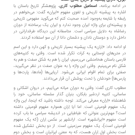
 ادامه برنامه،
اسماعیل مطلوب کاری
، پژوهشگر تاریخ باستان با
اره به پیشینه تاریخی و لغوی مفهوم «ایران» گفت: می‌خواهم در
بطه با شایعه به‌وجود آمده صحبت کنم که می‌گوید مفهومی تاریخی
پیشینه‌ای برای واژه ایران وجود ندارد و ایران یک برساخته از دوران
اشاه به دلایل سیاسی است. متاسفانه این دیدگاه طرفدارانی در
خل دارد و دوستان نادان و دشمنان دانا از آن سو استفاده کردند.
 ادامه داد: «اِران» یک پیشینه بسیار تاریخی و کهن دارد و این اسم
 متن‌های اوستایی به کرات تکرار شده است. وقتی به کتیبه‌های
رسی باستان هخامنشی می‌رسیم، ایران را هم به شکل صفت و هم به
ل نام می‌بینیم. وقتی این واژه را به عنوان صفت در نظر می‌گیرید،
تی برای تمام اقوام ایرانی می‌شود. آریایی‌ها (مادها، پارت‌ها و
رس‌ها) خودشان را تحت پوشش آن قرار می‌دادند.
لوب کاری گفت: وقتی به دوران میانه می‌آییم، در دروان اشکانی و
سانی، کتیبه اردشیر بابکان، بنیان گذار سلسله ساسانی، خود را
هنشاه «اِران» معرفی می‌کند. توجه داشته باشید که اینجا، این واژه
 مفهوم قومیتی است. اما آیا اِران همواره مفهوم قومیتی داشته
ت؟ مهم‌ترین عنوانی که طباطبایی در اندیشه سیاسی ما باب کرده
ت مفهوم «ایرانشهر» است. ارانشهر بر عکس اِران (که یک مفهوم
میتی است)، یک مفهوم سرزمینی است. از دو بخش تشکیل شده
ت بخش اول اِران هست، که به معنی ایرانیان است و بخش دوم