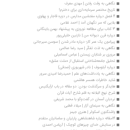
نگاهی به وقت رفتن | مهدی معرف
تاریخ مختصر سرمایه‌داری برای دخترم!
4 فصل درباره مفتشین مدارس در دوره قاجار و پهلوی
بلایی که سر نگهبان آمد | احمد غلامی
3 کتاب برای مطالعه نوروزی به پیشنهاد بهمن باینگانی
درباره قرن دیوانه من | نازنین خلیلی‌پور
پیرامون یک عمر کار؛ درباره مادر شدن | سوسن سیرجانی
نگاهی به لذت تفکّر | سید رضا صائمی
مروری بر شتابان زیستن | عباس اسماعیلی
تحلیل جامعه‌شناختی استقبال از «ملت عشق»
درباره آبلوموف | نادر شهریوری (صدقی)
نگاهی به یادداشت‌های علم | حمیدرضا امیدی سرور
شاید خاطرات همسر هاشمی
هایدگر و سرگذشت بودن: دو مقاله در باب ارآیگنیس
شرح نهج البلاغه به قلم شارح آیات قرآن
نردبان آسمان در گفت‌وگو با محمد شریفی
نگاهی به سینمای آزار | میلاد قطبی
واشنگتون اسکوئر | هنری جیمز
14مقاله درباره شاهنشاهی پارتیان و ساسانیان متقدم
در ستایش خدای چیزهای کوچک | آریامن احمدی