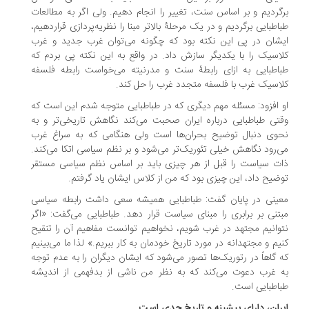
گردیم و بر اساس سنت، تغییر را انجام دهیم. ولی اگر به مطالعات
اطبایی برگردیم و در یک مرحلۀ بالاتر مبنا را نظریه‌پردازی قراردهیم،
شان در پی این نکته بود که چگونه می‌توان غرب جدید و غرب
اسیک را با یکدیگر سازش داد. در واقع به این نکته پی بردم که
اطبایی به ازای رابطۀ سنت و مدرنیته می‌خواست رابطه فلسفه
اسیک غرب با فلسفه متجدد غرب را حل کند.
 افزود: مسئله مهم دیگری که در طباطبایی متوجه شدم این است که
تی طباطبایی درباره ایران صحبت می‌کند نگاهش تاریخی‌تر و به
وی دنبال توضیح بحران‌ها است ولی هنگامی که به سراغ غرب
‌رود نگاهش خیلی تئوریک‌تر می‌شود و بر نظم سیاسی اتکا می‌کند.
ت سیاست را قبل از هر چیزی باید بر اساس نظم سیاسی مستقر
ضیح داد، این چیزی بود که من از کلاس ایشان یاد گرفتم.
ینی در پایان گفت: طباطبایی همیشه سعی داشت رابطه سیاسی
تنی بر برابری را مبنای سیاست قرار دهد. طباطبایی می‌گفت: «اگر
وانیم مجتهد در غرب شویم، نخواهیم توانست مفاهیم آن را تنقیح
یم و مجتهدانه در مورد تاریخ خودمان به کار ببریم.» لذا ما می‌بینیم
 گاهاً در رتوریک‌ها تصور می‌شود که ایشان دیگران را به عدم توجه
 غرب دعوت می‌کند که به نظر من ناشی از بدفهمی از اندیشه
اطبایی است.
ران، دارای پیشینه و تاریخ جدی است