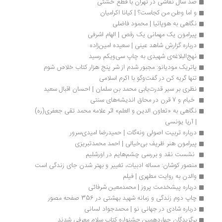
صد سال نقاشی در تهران با قطع خشتی
و اما وطن من کجاست؟ | کیانا اکرامیان
نگاهی به هوپاتیا | محمود فاضلی
پیرامون یک مهمانی یک رقص | الهام اشرفی
درباره گزارش شاهد عینی | سعیده امین‌زاده
نهج‌البلاغه‌ی شهیدی به چاپ سی‌ویکم رسید
پاتریک مودیانو: مجبور شدم از شر پنج هزار کتاب خلاص شوم
تنها گریه کن در گفت‌وگو با اکرم اسلامی
نظری بر سیر قدرت‌یابی محمد بن سلمان | احسان اقبال سعید
 خیام و 7 قرن در محاق اندیشه‌های سنتی 
نگاهی به «تعاون الدین و العلم» اثر علامه محمد تقی جعفری(ره) 
| آریا یونسی
درباره تربیت اصولی ونه‌گات | حمیدرضا امیدی‌سرور
پیرامون هنر ظریف بی‌خیالی | احمد محمدتبریزی
 نشست نقد و بررسی چشم‌هایم در اورشلیم
منصور کوشان: مساله ادبیات، تغییر و بهتر شدن جای زندگی است
والدن به روایت مطهری | فیلم
درباره پیشخدمت پروز | محمدمعین شرفائی
چاپ دوم زندگی و زمانه شهید بهشتی در 356 صفحه مصور
درباره شادی در جهانی نو | محمدجواد لسانی
برگزیدگان چهاردهمین جشنواره کتاب سلام معرفی شدند