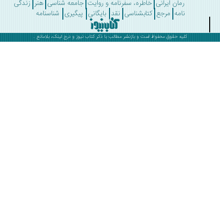
رمان ایرانی
خاطره، سفرنامه و روایت
جامعه شناسی
هنر
زندگی
نامه
مرجع
کتابشناسی
نقد
بایگانی
پیگیری
شناسنامه
کلیه حقوق محفوظ است و بازنشر مطالب با ذکر
کتاب نیوز
و درج لینک، بلامانع .