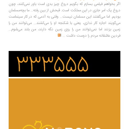
ر بخواهم فیلمی بسازم که بگویم دروغ چیز بدی است باور نمی‌کنند، چون
وغ یک امر جاری در این مملکت است. قبحش از بین رفته... ما بچه‌مسلمان
دیم. اما می‌گفتند این مسلمان نیست... وقتی به آدمی که در کار سینماست
‌گویند اجازه کار نداری، یعنی با شکنجه او را می‌کشند... می‌توانند من را
ین بزنند اما نمی‌توانند من را روی زمین نگه دارند، من بلند می‌شوم...
دین عاشقانه مردم را دوست داشت
...