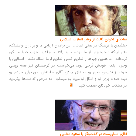
اضای اخوان ثالث از رهبر انقلاب اسلامی
گیدن با فرهنگ کار عبثی است... این برادران آریایی ما و برادران وایکینگ،
ل اینکه سحرخیزتر از ما بوده‌اند و رفته‌اند جاهای خوب دنیا مسکن
ده‌اند... ما همین چیزها را نداریم. کسی نداریم از ما انتقاد بکند... استالین با
ود اینکه خودش گرجی بود، می‌خواست در گرجستان نیز همه روسی
ف بزنند...من میرم رو میندازم پیش آقای خامنه‌ای، من برای خودم رو
نداخته‌ام برای تو و امثال تو میرم رو میندازم... به شرطی که شماها برگردید
 مملکت خودتان خدمت کنید
...
ای سناریست در گفت‌وگو با سعید مطلبی