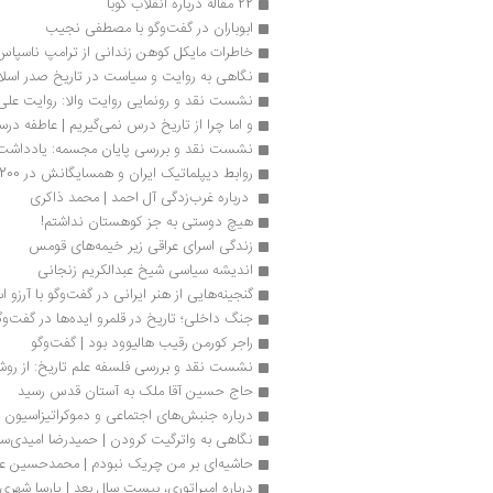
22 مقاله درباره انقلاب کوبا
ابوباران در گفت‌وگو با مصطفی نجیب
خاطرات مایکل کوهن زندانی از ترامپ ناسپاس
نگاهی به روایت و سیاست در تاریخ صدر اسلا
نشست نقد و رونمایی روایت والا: روایت علی 
و اما چرا از تاریخ درس نمی‌گیریم | عاطفه درس
نشست نقد و بررسی پایان مجسمه: یادداشت‌
روابط دیپلماتیک ایران و همسایگانش در 200سال پیش
 درباره غرب‌زدگی آل احمد | محمد ذاکری
هیچ دوستی به جز کوهستان نداشتم!
زندگی اسرای عراقی زیر خیمه‌های قومس 
اندیشه سیاسی شیخ عبدالکریم زنجانی
گنجینه‌هايی از هنر ایرانی در گفت‌وگو با آرزو 
جنگ داخلی؛ تاریخ در قلمرو ایده‌ها در گفت‌وگو
راجر کورمن رقیب هالیوود بود | گفت‌وگو
نشست نقد و بررسی فلسفه علم تاریخ: از روش
حاج حسین آقا ملک به آستان قدس رسید
درباره جنبش‌های اجتماعی و دموکراتیزاسیون 
نگاهی به واترگیت کرودن | حمیدرضا امیدی‌سر
حاشیه‌ای بر من چریک نبودم | محمد‌حسین ع
درباره امپراتوری، بیست سال بعد | پارسا شهری