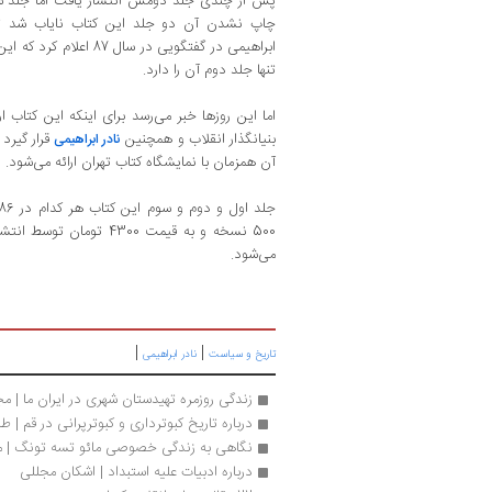
پس از چندی جلد دومش انتشار یافت اما جلد سو
چاپ نشدن آن دو جلد این کتاب نایاب شد تا 
ابراهیمی در گفتگویی در س
تنها جلد دوم آن را دارد.
اما این روزها خبر می‌رسد برای اینکه این کتاب ارز
بنیانگذار انقلاب و همچنین
قرار گیرد
نادر ابراهیمی
آن همزمان با نمایشگاه کتاب تهران ارائه می‌شود.
500 نسخه و به قیمت 4300 ت
می‌شود.
|
|
تاریخ و سیاست
نادر ابراهیمی
زندگی روزمره تهیدستان شهری در ایران ما | 
درباره تاریخ کبوترداری و کبوترپرانی در قم |
نگاهی به زندگی خصوصی مائو تسه تونگ | 
درباره ادبیات علیه استبداد | اشکان مجللی