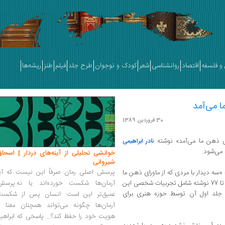
و فلسفه
اقتصاد
روانشناسی
شعر
کودک و نوجوان
طرح جلد
فیلم
طنز
ریشه‌ها
30 فروردین 1389
ای ذهن ما می‌آمد» نوشته
نادر ابراهیمی
 می‌شود.
خوانشی تحلیلی از آینه‌های دردار | اسحاق
شیروانی
پرسش اصلی رمان صرفاً این نیست که آیا
«سه دیدار با مردی که از ماورای ذهن ما
می‌آمد» که نادر ابراهیمی آن را در بین سالهای 75 تا 77 نوشته شامل تجربیات شخصی این
آرمان‌ها شکست خورده‌اند یا نه.پرسش
لد اول آن توسط حوزه هنری برای
عمیق‌تر این است: انسان پس از شکست
آرمان‌ها چگونه می‌تواند همچنان معنا و
هویت خود را حفظ کند؟... پاسخی که ابراهی