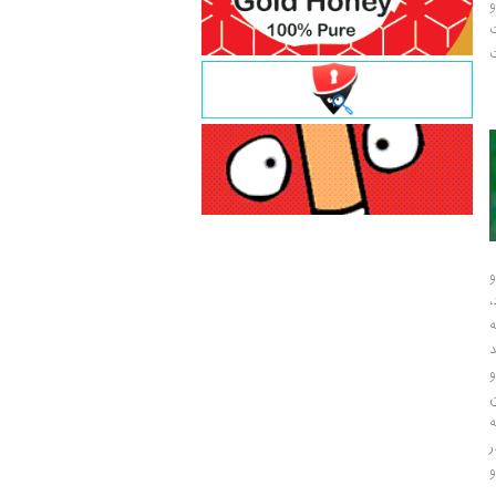
و
ت
ت
و
و
ر