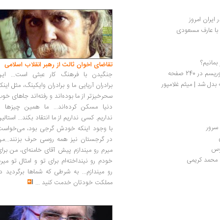
یران امروز
 با عارف مسعودی
بمانیم؟
تقاضای اخوان ثالث از رهبر انقلاب اسلامی
 240 صفحه
جنگیدن با فرهنگ کار عبثی است... این
 بدل شد | میثم غلامپور
برادران آریایی ما و برادران وایکینگ، مثل اینک
سحرخیزتر از ما بوده‌اند و رفته‌اند جاهای خو
دنیا مسکن کرده‌اند... ما همین چیزها را
نداریم. کسی نداریم از ما انتقاد بکند... استالی
سرور
با وجود اینکه خودش گرجی بود، می‌خواست
در گرجستان نیز همه روسی حرف بزنند...من
فوس
میرم رو میندازم پیش آقای خامنه‌ای، من برا
ا محمد کریمی
خودم رو نینداخته‌ام برای تو و امثال تو میر
رو میندازم... به شرطی که شماها برگردید د
مملکت خودتان خدمت کنید
...