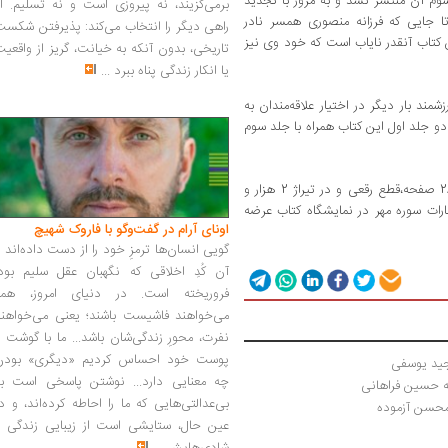
م آن منتشر نشد و به مرور با تجدید
برمی‌گزیند، نه پیروزی است و نه تسلیم. ا
جایی که فرزانه منصوری همسر نادر
راهی دیگر را انتخاب می‌کند: پذیرفتن شکس
ال 87 اعلام کرد که این کتاب آنقدر نایاب است که خود وی نیز
تاریخی، بدون آنکه به خیانت، گریز از واقعی
یا انکار زندگی پناه ببرد
...
شمند بار دیگر در اختیار علاقه‌مندان به
 دو جلد اول این کتاب همراه با جلد سوم
جلد اول و دوم و سوم این کتاب هر کدام در 286 صفحه،قطع رقعی و در تیراژ 2 هزار و
ومان توسط انتشارات سوره مهر در نمایشگاه کتاب عرضه
اونای آرام در گفت‌وگو با فاروک شهیچ‭
گویی انسان‌ها ترمزِ خود را از دست داده‌اند 
آن کُدِ اخلاقی که نگهبان عقل سلیم بود،
فروریخته است. در دنیای امروز، همه
می‌خواهند فاشیست باشند؛ یعنی می‌خواهند
نفرت، محورِ زندگی‌شان باشد... ما با گوشت 
پوست خود احساس کردیم «دیگری» بودن
مجید یوسفی
چه معنایی دارد... نوشتن پاسخی است به
 طه حسین فراهانی
بی‌عدالتی‌هایی که ما را احاطه کرده‌اند، و د
محسن آزموده
عین حال، ستایشی است از زیبایی زندگی و