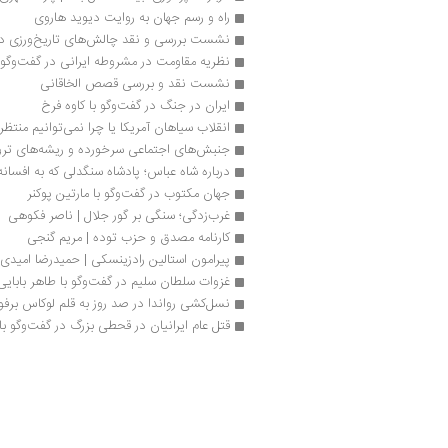
راه و رسم جهان به روایت دیوید هاروی
نشست بررسی و نقد چالش‌های تاریخ‌ورزی در ا
نظریه مقاومت در مشروطه ایرانی در گفت‌وگو
نشست نقد و بررسی قصص الخاقانی
ایران در جنگ در گفت‌وگو با کاوه فرخ 
انقلاب سیاهان آمریکا یا چرا نمی‌توانیم منتظر 
جنبش‌های اجتماعی سرخورده و ریشه‌های تروریسم در
درباره شاه عباس؛ پادشاه سنگدلی که به افسانه
جهان مکتوب در گفت‌وگو با مارتین پوکنر
غرب‌زدگی؛ سنگی بر گور جلال | ناصر فکوهی
کارنامه مصدق و حزب توده | مریم گنجی
پیرامون استالین رادزینسکی | حمیدرضا امیدی 
غزوات سلطان سلیم در گفت‌وگو با طاهر بابایی
نسل‌کشی رواندا در صد روز به قلم لوکاس بر
قتل عام ایرانیان در قحطی بزرگ در گفت‌وگو ب