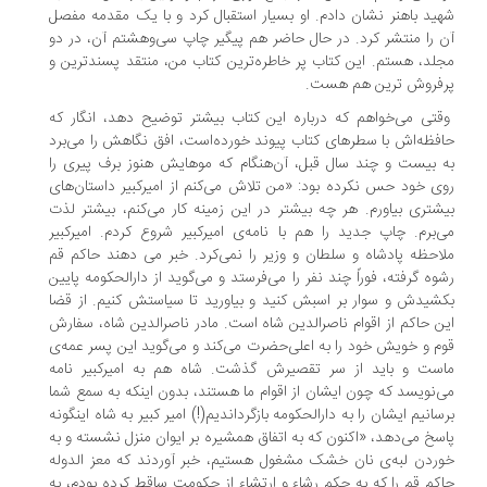
ید باهنر نشان دادم. او بسیار استقبال کرد و با یک مقدمه مفصل
 را منتشر کرد. در حال حاضر هم پیگیر چاپ سی‌وهشتم آن، در دو
لد، هستم. این کتاب پر خاطره‌ترین کتاب من، منتقد پسندترین و
فروش ترین هم هست.
تی می‌خواهم که درباره این کتاب بیشتر توضیح دهد، انگار که
فظه‌اش با سطرهای کتاب پیوند خورده‌است، افق نگاهش را می‌برد
 بیست و چند سال قبل، آن‌هنگام که موهایش هنوز برف پیری را
ی خود حس نکرده بود: «من تلاش می‌کنم از امیرکبیر داستان‌های
شتری بیاورم. هر چه بیشتر در این زمینه کار می‌کنم، بیشتر لذت
‌برم. چاپ جدید را هم با نامه‌ی امیرکبیر شروع کردم. امیرکبیر
احظه پادشاه و سلطان و وزیر را نمی‌کرد. خبر می دهند حاکم قم
وه گرفته، فوراً چند نفر را می‌فرستد و می‌گوید از دارالحکومه پایین
شیدش و سوار بر اسبش کنید و بیاورید تا سیاستش کنیم. از قضا
ن حاکم از اقوام ناصرالدین شاه است. مادر ناصرالدین شاه، سفارش
م و خویش خود را به اعلی‌حضرت می‌کند و می‌گوید این پسر عمه‌ی
ست و باید از سر تقصیرش گذشت. شاه هم به امیرکبیر نامه
‌نویسد که چون ایشان از اقوام ما هستند، بدون اینکه به سمع شما
سانیم ایشان را به دارالحکومه بازگرداندیم(!) امیر کبیر به شاه اینگونه
سخ می‌دهد، «اکنون که به اتفاق همشیره بر ایوان منزل نشسته و به
ردن لبه‌ی نان خشک مشغول هستیم، خبر آوردند که معز الدوله
کم قم را که به حکم رشاء و ارتشاء از حکومت ساقط کرده بودم، به