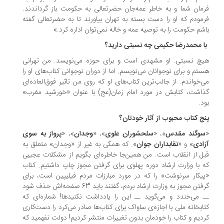
مان شما و به خاطر عمه‌جان حضرتعالی به حکومت باز گرداندند.
مودم که او را دست بسته به تهران بیاورند تا به حضرتعالی گفته
شم حکومت را به توصیه عمه و خاله نمی‌توان اداره کرد.»
 محمدرضا حکیمی چه نسبتی دارید؟
چ نسبتی. او مشهدی است و برای حوزه می‌نویسد. من تهرانی
تم و برای نوجوانان می‌نویسم. اما از دوران نوجوانی کتاب‌های او را
‌خواندم. از جالب‌ترین کتاب‌های او که روی من تاثیر فوق‌العاده‌ای
اشت، کتابش در مورد امام زمان(عج) با عنوان «خورشید مغرب»
د.
ج کتاب محبوب از آثار خودتان؟
وگند مقدس
»، «
سلحشوران علوی
»، «
وجدان
»، «
پرواز به سوی
ادی
» و «
نقابداران جوان
». که همگی به غیر از «وجدان» متعلق به
ل از انقلاب است. من همین‌جا خاطره‌ای بگویم از مشکلات عجیبی
 با وزارت ارشاد دوره پهلوی برای گرفتن مجوز چاپ داشتیم. کتاب
یکار سرنوشت» را که در مورد مبارزات مردم فیلیپین است، برای
گرفتن مجوز به وزارت ارشاد بردم، گفتند باید 63 صفحه‌اش حذف شود
 می‌خندد و می‌گوید ــ این را یادداشت نکنیدها! شماره‌ای که
ابخانه ملی با اجازه‌ی ساواک برای کتاب‌ها صادر می‌کرد را دست‌کاری
دیم و کتاب را خودمان بدون تغییرات منتشر کردیم! دولت نفهمید که