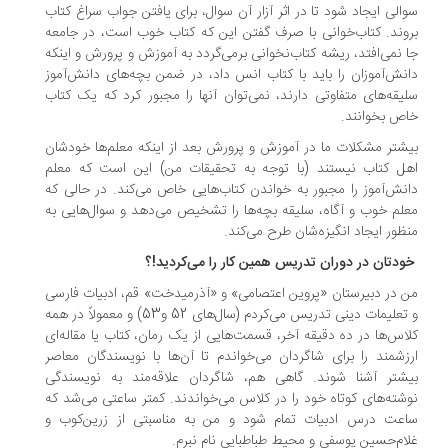
الی ایجاد شود تا در اثر آزار آن سوال، برای یافتن جواب سراغ کتاب
وند. کتاب‌خوانی با صرف گفتن این که کتاب خوب است، در جامعه
 نمی‌افتد، ریشه کتاب‌نخوانی برمی‌گردد به آموزش و پرورش و اینکه
نش‌آموزان را باید با کتاب انس داد، در ضمن بچه‌های دانش‌آموز
یقه‌های متفاوتی دارند، نمی‌توان آنها را مجبور کرد که یک کتاب
ص بخوانند.
شتر مشکلات ما در آموزش و پرورش بعد از اینکه معلم‌ها خودشان
ل کتاب نیستند (با توجه به تحقیقات من) این است که معلم
نش‌آموز را مجبور به خواندن کتاب‌هایی خاص می‌کند. در حالی که
لم خوب و آگاه، سلیقه بچه‌ها را تشخیص می‌دهد و سوال‌هایی به
ظور ایجاد انگیزه‌شان طرح می‌کند.
دتان در دوران تدریس همین کار را می‌کردید!؟
 در دبیرستان «پروین اعتصامی» و «آذرمیدخت» قم، ادبیات فارسی
و تعلیمات دینی تدریس می‌کردم (سال‌های 52 و53) و معمولا‌ً در همه
اس‌ها در ده دقیقه آخر، قسمت‌هایی از یک رمان، کتاب یا مقاله‌ای
زشمند را برای شاگردان می‌خواندم تا آن‌ها با نویسندگان معاصر
شتر آشنا شوند. گاهی هم، شاگردان علاقه‌مند به نویسندگی
شته‌های کوتاه خود را در کلاس می‌خواندند. کمتر ساعتی می‌شد که
عت درس ادبیات تمام شود و من به مناسبتی از زرین‌کوب و
ام‌حسین یوسفی و محیط طباطبایی نام نبرم.