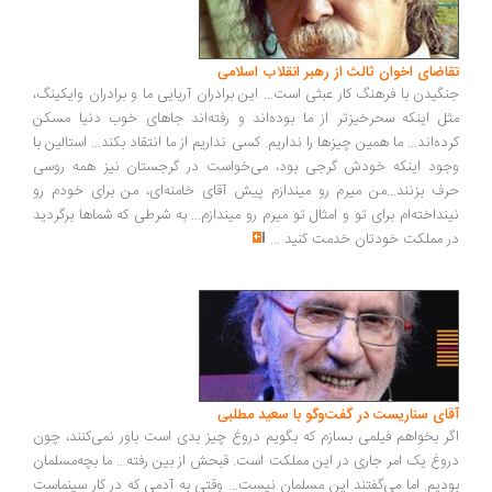
اضای اخوان ثالث از رهبر انقلاب اسلامی
گیدن با فرهنگ کار عبثی است... این برادران آریایی ما و برادران وایکینگ،
ل اینکه سحرخیزتر از ما بوده‌اند و رفته‌اند جاهای خوب دنیا مسکن
ده‌اند... ما همین چیزها را نداریم. کسی نداریم از ما انتقاد بکند... استالین با
ود اینکه خودش گرجی بود، می‌خواست در گرجستان نیز همه روسی
ف بزنند...من میرم رو میندازم پیش آقای خامنه‌ای، من برای خودم رو
نداخته‌ام برای تو و امثال تو میرم رو میندازم... به شرطی که شماها برگردید
 مملکت خودتان خدمت کنید
...
ای سناریست در گفت‌وگو با سعید مطلبی
ر بخواهم فیلمی بسازم که بگویم دروغ چیز بدی است باور نمی‌کنند، چون
وغ یک امر جاری در این مملکت است. قبحش از بین رفته... ما بچه‌مسلمان
دیم. اما می‌گفتند این مسلمان نیست... وقتی به آدمی که در کار سینماست