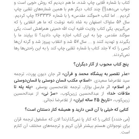
اب با شماره قلابی چاپ شده، ما هم دیدیم که روش خوبی است و
اب می‌دهد(!) چند کتاب دیگر هم با همین شماره‌های تقلبی چاپ
کردیم... اما کتاب «سوگند مقدس» را با شماره 263336 چاپ کردیم.
سال 56 ساواک اصفهان به شاه نامه نوشت که ما هر انقلابی را که
‌گیریم، یکی کتاب ولایت فقیه آیت الله خمینی همراهش است، یکی
گند مقدس. چرا به این کتاب اجازه چاپ دادید؟ تا بیایند ما را
بگیرند و تهدید کنند و ... سال 57 شد و انقلاب پیروز شد و گرنه آن‌ها
کسی را که 7 جلد کتاب با شماره تقلبی چاپ کند را به این راحتی‌ها رها
ی‌کردند.
ج کتاب محبوب از آثار دیگران؟
ذر تقصیر به پیشگاه محمد و قرآن
» اثر جان دیون پورت، ترجمه
د غلامرضا سعیدی. «
اسلام، مکتب انسان دوستی یا انسان‌دوستی
 اسلام
» اثر مارسل بوازار، ترجمه غلامحسین یوسفی. «
پله پله تا
اقات خدا
» از عبدالحسین زرین‌کوب، «
سرّ ‌نی
» از عبدالحسین
ین‌کوب، «
تاریخ 25 ساله ایران
» از غلامرضا نجاتی.
ابی که خیلی با آن انس دارید و همیشه کنار دستتان است؟
ی خندد) کتابی را که کنار پا نمی‌گذارند! الان که مشغول ترجمه قرآن
ای نوجوانان هستم بیشتر قرآن کریم و ترجمه‌های مختلف آن کنارم
ت.