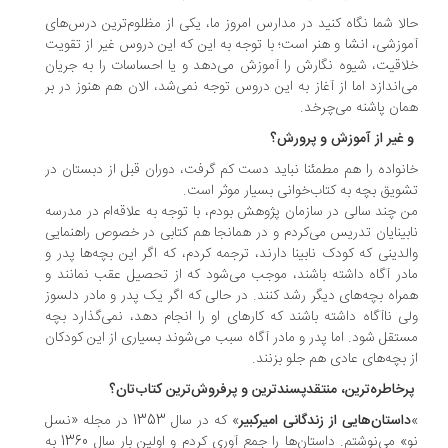
لا شما نگاه کنید در مدارس امروز ما، یکی از مظلوم‌ترین درس‌های
وزشی، انشا و هنر است؛ با توجه به این که این دروس غیر از تقویت
اقیت، شیوه نگارش را آموزش می‌دهد و یا احساسات را به جریان
‌اندازد اما از آغاز به این دروس توجه نمی‌شد، الان هم هنوز در بر
ان پاشنه می‌چرخد.
غیر از آموزش و پرورش؟
نواده را هم مطمئنا نباید دست کم گرفت، دوران قبل از دبستان در
ویق بچه به کتاب‌خوانی بسیار موثر است.
 چند سالی در سازمان پژوهش بودم، با توجه به علاقه‌ام در مدرسه
بینایان تدریس می‌کردم و در همانجا هم کتابی در خصوص راهنمایی
لدینی که کودک نابینا دارند، ترجمه کردم، که اگر این بچه‌ها پدر و
در آگاه داشته باشند، موجب می‌شود که از تحصیل عقب نمانند و
راه بچه‌های دیگر رشد کنند. در حالی که اگر یک پدر و مادر دلسوز
ی ناآگاه داشته باشند که کارهای او را انجام دهد، نمی‌گذارد بچه
تقل شود. اما پدر و مادر آگاه سبب می‌شوند بسیاری از این کودکان
 بچه‌های عادی هم جلو بزنند.
خاطره‌ترین، منتقدپسندترین و پرفروش‌ترین کتاب‌تان؟
استان‌هایی از زندگانی امیرکبیر
» که در سال 1353 در مجله «نسل
نو» می‌نوشتم. داستان‌ها را جمع آوری کردم و اولین بار سال 1360 به