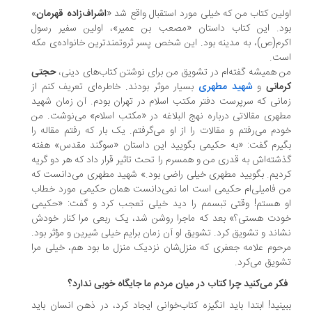
لین کتاب من که خیلی مورد استقبال واقع شد «
اشراف‌زاده قهرمان
»
د. این کتاب داستان «مصعب بن عمیر»، اولین سفیر رسول
رم(ص)، به مدینه بود. این شخص پسر ثروتمندترین خانواده‌ی مکه
ت.
 همیشه گفته‌ام در تشویق من برای نوشتن کتاب‌های دینی،
حجتی
مانی
و
شهید مطهری
بسیار موثر بودند. خاطره‌ای تعریف کنم از
انی که سرپرست دفتر مکتب اسلام در تهران بودم. آن زمان شهید
هری مقالاتی درباره نهج البلاغه در «مکتب اسلام» می‌نوشت. من
دم می‌رفتم و مقالات را از او می‌گرفتم. یک بار که رفتم مقاله را
یرم گفت: «به حکیمی بگویید این داستان «سوگند مقدس» هفته
شته‌اش به قدری من و همسرم را تحت تاثیر قرار داد که هر دو گریه
دیم. بگویید مطهری خیلی راضی بود.» شهید مطهری می‌دانست که
 فامیلی‌ام حکیمی است اما نمی‌دانست همان حکیمی مورد خطاب
 هستم! وقتی تبسمم را دید خیلی تعجب کرد و گفت: «حکیمی
دت هستی؟» بعد که ماجرا روشن شد، یک ربعی مرا کنار خودش
اند و تشویق کرد. تشویق او آن زمان برایم خیلی شیرین و مؤثر بود.
حوم علامه جعفری که منزل‌شان نزدیک منزل ما بود هم، خیلی مرا
ویق می‌کرد.
ر می‌کنید چرا کتاب در میان مردم ما جایگاه خوبی ندارد؟
ینید! ابتدا باید انگیزه کتاب‌خوانی ایجاد کرد، در ذهن انسان باید