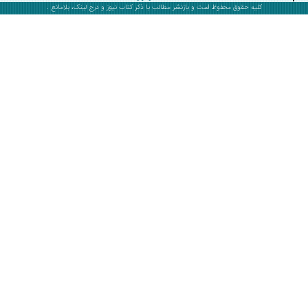
کلیه حقوق محفوظ است و بازنشر مطالب با ذکر
کتاب نیوز
و درج لینک، بلامانع .