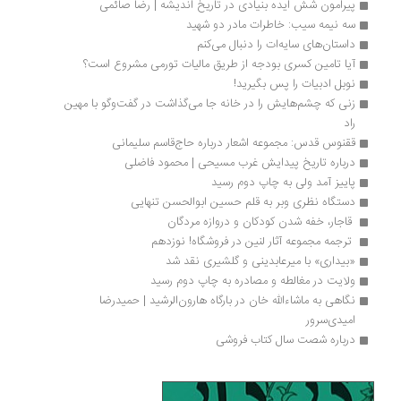
پیرامون شش ایده بنیادی در تاریخ اندیشه | رضا صائمی
سه نیمه‌ سیب: خاطرات مادر دو شهید
داستان‌های سایه‌ات را دنبال می‌کنم
آیا تامین کسری بودجه از طریق مالیات تورمی مشروع است؟
نوبل ادبیات را پس بگیرید!
زنی که چشم‌هایش را در خانه جا می‌گذاشت در گفت‌وگو با مهین 
راد
ققنوس قدس: مجموعه اشعار درباره حاج‌قاسم سلیمانی
درباره تاریخ پیدایش غرب مسیحی | محمود فاضلی
پاییز آمد ولی به چاپ دوم رسید
دستگاه نظری وبر به قلم حسین ابوالحسن تنهایی
 قاجار، خفه شدن کودکان و دروازه مردگان
 ترجمه مجموعه آثار لنین در فروشگاه! نوزدهم 
«بیداری» با میرعابدینی و گلشیری نقد شد
ولایت در مغالطه و مصادره به چاپ دوم رسید
نگاهی به ماشاءالله خان در بارگاه هارون‌الرشید | حمیدرضا 
امیدی‌سرور
درباره شصت سال کتاب فروشی 