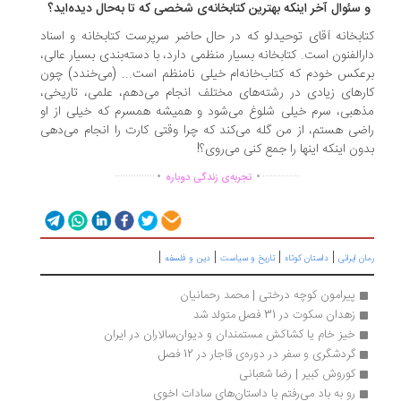
سئوال آخر اینکه بهترین کتابخانه‌ی شخصی که تا به‌حال دیده‌اید؟
ابخانه آقای توحیدلو که در حال حاضر سرپرست کتابخانه و اسناد
رالفنون است. کتابخانه بسیار منظمی دارد، با دسته‌بندی بسیار عالی،
عکس خودم که کتاب‌خانه‌ام خیلی نامنظم است... (می‌خندد) چون
رهای زیادی در رشته‌های مختلف انجام می‌دهم، علمی، تاریخی،
هبی، سرم خیلی شلوغ می‌شود و همیشه همسرم که خیلی از او
ضی هستم، از من گله می‌کند که چرا وقتی کارت را انجام می‌دهی
ون اینکه اینها را جمع کنی می‌روی؟!
.
.
...............
..............
تجربه‌ی زندگی دوباره
|
|
|
|
ن ایرانی
داستان کوتاه
تاریخ و سیاست
دین و فلسفه
پیرامون کوچه درختی | محمد رحمانیان
زهدان سکوت در 31 فصل متولد شد
خیز خام یا کشاکش مستمندان و دیوان‌سالاران در ایران
گردشگری و سفر در دوره‌ی قاجار در 12 فصل
کوروش کبیر | رضا شعبانی 
رو به باد می‌رفتم با داستان‌های سادات اخوی