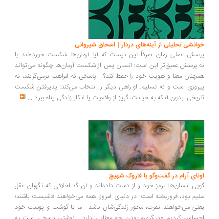
انشی تحلیلی از آینه‌های دردار | اسحاق شیروانی
سش اصلی رمان صرفاً این نیست که آیا آرمان‌ها شکست خورده‌اند یا
.پرسش عمیق‌تر این است: انسان پس از شکست آرمان‌ها چگونه می‌تواند
چنان معنا و هویت خود را حفظ کند؟... پاسخی که ابراهیم برمی‌گزیند، نه
روزی است و نه تسلیم. او راهی دیگر را انتخاب می‌کند: پذیرفتن شکست
ریخی، بدون آنکه به خیانت، گریز از واقعیت یا انکار زندگی پناه ببرد
...
ونای آرام در گفت‌وگو با فاروک شهیچ
یی انسان‌ها ترمزِ خود را از دست داده‌اند و آن کُدِ اخلاقی که نگهبان عقل
یم بود، فروریخته است. در دنیای امروز، همه می‌خواهند فاشیست باشند؛
نی می‌خواهند نفرت، محورِ زندگی‌شان باشد... ما با گوشت و پوست خود
ساس کردیم «دیگری» بودن چه معنایی دارد... نوشتن پاسخی است به