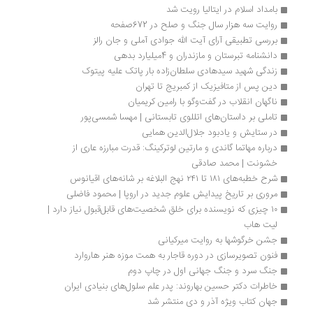
بامداد اسلام در ایتالیا رویت شد
روایت سه هزار سال جنگ و صلح در 672صفحه
بررسی تطبیقی آرای آیت الله جوادی آملی و جان رالز
دانشنامه تبرستان و مازندران و 4میلیارد بدهی
زندگی شهید سیدهادی سلطان‌زاده بار پاتک علیه پیتوک
دین پس از متافیزیک از کمبریج تا تهران
ناگهان انقلاب در گفت‌وگو با رامین کریمیان
تاملی بر داستان‌های اتللوی تابستانی | مهسا شمسی‌پور
در ستایش و یادبود جلال‌الدین همایی
درباره مهاتما گاندی و مارتین لوترکینگ: قدرت مبارزه عاری از 
خشونت | محمد صادقی
شرح خطبه‌های ۱۸۱ تا ۲۴۱ نهج البلاغه بر شانه‌های اقیانوس
مروری بر تاریخ پیدایش علوم جدید در اروپا | محمود فاضلی
۱۰ چیزی که نویسنده برای خلق شخصیت‌های قابل‌قبول نیاز دارد | 
لیت هاب 
جشن خرگوشها به روایت میرکیانی
فنون تصویرسازی در دوره قاجار به همت موزه هنر هاروارد
جنگ سرد و جنگ جهانی اول در چاپ دوم
خاطرات دکتر حسین بهاروند: پدر علم سلول‌های بنیادی ایران
جهان کتاب ویژه آذر و دی منتشر شد