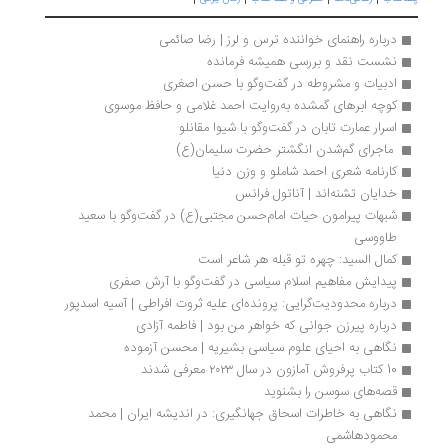
درباره راهنمای خواننده ترس و لرز | رضا صائمی
نشست نقد و بررسی همیشه فرمانده
ادبیات و مشروطه در گفت‌وگو با حسن اصغری
کوچه ابرهای گمشده به‌روایت احمد غلامی و حافظ موسوی
اسرار عمارت تابان در گفت‌‌وگو با شیوا مقانلو
 ماجرای گم‌شدن انگشتر حضرت سلیمان(ع) 
کارنامه شعری احمد شاملو و وزن دنیا
خدایان تشنه‌اند | آناتول فرانس
شبهات پیرامون حیات امام‌حسن مجتبی‌(ع) در گفت‌وگو با سعید 
طاووسی
کمال السید: چهره تو قبله هر شاعر است
پیدایش مفاهیم اسلام سیاسی در گفت‌وگو با آرش صفری
درباره محدودیت‌گرایی: پرونده‌ای علیه ثروت افراطی | آسیه اسدپور
درباره پیرزن جوانی که خواهر من بود | فاطمه آزادی
نگاهی به احیای علوم سیاسی بشیریه | محسن آزموده
10 کتاب پرفروش آمازون در سال ۲۰۲۳ معرفی شدند
قصه‌های سوسن را بشنوید
نگاهی به خاطرات اسحاق جهانگیری: در اندیشه ایران | محمد 
محمودهاشمی