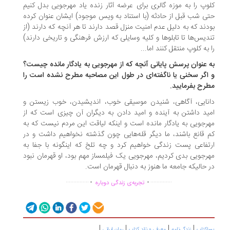
وپ را به موزه گالری برای عرضه آثار زنده یاد مهرجویی بدل کنیم
ی شب قبل از حادثه (با استناد به ویس موجود) ایشان عنوان کرده
دند که به دلیل عدم امنیت منزل قصد دارند تا هر آنچه که دارند (از
دیس‌ها تا تابلوها و کلیه وسایلی که ارزش فرهنگی و تاریخی دارند)
 به کلوپ منتقل کنند اما...
 عنوان پرسش پایانی آنچه ‌که از مهرجویی به یادگار مانده چیست؟
اگر سخنی یا ناگفته‌ای در طول این ‌مصاحبه مطرح نشده است را
رح‌ بفرمایید.
نایی، آگاهی، شنیدن موسیقی خوب، اندیشیدن، خوب زیستن و
ید داشتن به آینده و امید دادن به دیگران آن چیزی است که از
رجویی به یادگار مانده است و اینکه لیاقت این مردم نیست که به
 قانع باشند، ما دیگر قله‌هایی چون گذشته نخواهیم داشت و در
تفاعی پست زندگی خواهیم کرد و چه تلخ که اینگونه با جفا به
رجویی بدی کردیم، مهرجویی یک فیلمساز مهم بود، او قهرمان نبود
 حالیکه جامعه ما هنوز به دنبال قهرمان است.
.
.
...............
..............
تجربه‌ی زندگی دوباره
|
|
|
|
اکتاب
زندگی‌نامه
معرفی و نقد کتاب
رمان ایرانی