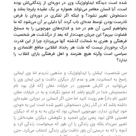
ه است دیدگاه ایدئولوژیک وی در دوره‌ای از زندگانی‌اش بوده
ت، آیا انسان معاصر می‌تواند همواره بر یک عقیده پابرجا بماند و
تخوش تغییر نشود؟ و اینکه اگر تفکری در دوره‌ای با فرض
درست بودن توسط عده‌ای باب گردد آیا دلیلی بر آن می‌شود که ما
واهیم کسی آن هم در حد و اندازه‌های مهرجویی را به مسلخ
اوت ببریم؟ این جریان جهت‌دار که بعد از درگذشت هر شخصیت
هنگی و هنری به شماتت گذشته آنها می‌پردازد چرا از این قدرت
ک برخوردار نیست که علت هر رخداد انقلابی منافع اقتصادی و
اسی است وگرنه هیچ هنرمند و اهل فرهنگی یارای انقلاب را
ارد؟
 شخصیت ایشان را ایدئولوژیک و مذهبی ندیدم اما وی ایمانی
سخ به انسانیت، هنر و عدم آزار دیگران داشت و این ایمان وی را
‌توانید در آثارش همچون در خرابات مغان (که قرار بود نام
ستینش خدا در کازینو باشد که مجوز نگرفت و به در خرابات مغان
ییر نام داد) هم رویت کنید اما حتی اگر انسانی در دورانی عقیده‌ای
شته باشد که در گذر زمان دستخوش تغییر شده است این به خودی
د ایرادی ندارد، مهرجویی انسانی بود که برای به به و اه اه دیگران
میتی قائل نبود یعنی برای تمجید و نکوهش دیگران عقیده‌اش را
ییر نمی‌داد بلکه وی زندگی را آن طور که میخواست زندگی کرد و
چه را که به درستی آن باور داشت برای زندگی انتخاب می‌کرد، حتی