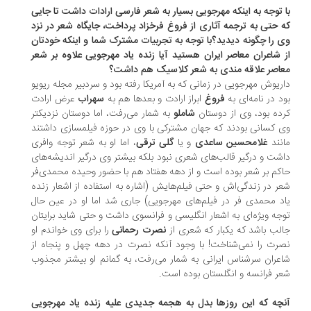
 توجه به اینکه مهرجویی بسیار به شعر فارسی ارادات داشت تا جایی
 حتی به ترجمه آثاری از فروغ فرخزاد پرداخت، جایگاه شعر در نزد
 را چگونه دیدید؟با توجه به تجربیات مشترک شما و اینکه خودتان
 شاعران معاصر ایران هستید آیا زنده یاد مهرجویی علاوه بر شعر
اصر علاقه مندی به شعر کلاسیک هم داشت؟
ریوش مهرجویی در زمانی که به آمریکا رفته بود و سردبیر مجله ریویو
د در نامه‌ای به
فروغ
ابراز ارادت و بعدها هم به
سهراب
عرض ارادت
ده بود، وی از دوستان
شاملو
به شمار می‌رفت، اما دوستان نزدیکتر
 کسانی بودند که جهان مشترکی با وی در حوزه فیلمسازی داشتند
نند
غلامحسین ساعدی
و یا
گلی ترقی
، اما او به شعر توجه وافری
شت و درگیر قالب‌های شعری نبود بلکه بیشتر وی درگیر اندیشه‌های
کم بر شعر بوده است و از دهه هفتاد هم با حضور وحیده محمدی‌فر
ر در زندگی‌اش و حتی فیلم‌هایش (اشاره به استفاده از اشعار زنده
د محمدی فر در فیلم‌های مهرجویی) جاری شد اما او در عین حال
جه ویژه‌ای به اشعار انگلیسی و فرانسوی داشت و حتی شاید برایتان
لب باشد که یکبار که شعری از
نصرت رحمانی
را برای وی خواندم او
رت را نمی‌شناخت! با وجود آنکه نصرت در دهه چهل و پنجاه از
عران سرشناس ایرانی به شمار می‌رفت، به گمانم او بیشتر مجذوب
ر فرانسه و انگلستان بوده است.
چه که این روزها بدل به هجمه جدیدی علیه زنده یاد مهرجویی