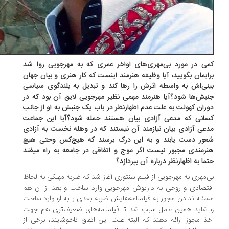
ی در مورد بی‌مهری‌های اواخر عمری که به مهرجویی روا شد
ایمان بگویید، آیا وظیفه هنرمند اینست که کار هنری و بیان جهان
نی‌اش به واسطه اثرش را رها کند و تبدیل به بلندگوی سیاسی
بش‌ها شود؟آیا هنرمند مهمی نظیر مهرجویی لایق آن بود که در
ران کهولت به علت عدم اظهارنظر در باب یک جنبش به او از جانب
انی که مدعی آزادی بیان هستند حمله شود؟آیا این جماعت
عی آزادی بیان نیازمند آن نیستند که در وهله نخست به آزادی
ور دست یابند و به این درک برسند که هیچ‌کس وحتی هیچ
رمندی مجبور نیست اگر موج و اتفاقی در جامعه به راه میفتد
ما به اظهارنظر درباره آن بپردازد؟
‌مهری به مهرجویی از فیلم سنتوری آغاز شد که ضربه مهلکی به لحاظ
تصادی و روحی به داریوش مهرجویی وارد ساخت و بعد از آن هم
ئله ندادن مجوز به فیلمنامه‌هایش ضربه بعدی را به او وارد ساخت
شاید همین عامل سبب شد تا فیلمنامه‌های ضعیف‌تری هم جهت
ذ مجوز ارائه دهند که البته علت این اتفاق ناخوشایند، برخی از