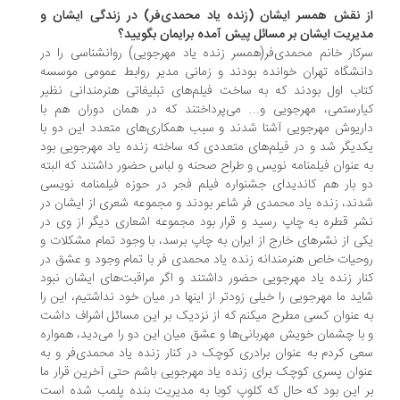
 نقش همسر ایشان (زنده یاد محمدی‌فر) در زندگی ایشان و
یریت ایشان بر مسائل پیش آمده برایمان بگویید؟
کار خانم محمدی‌فر(همسر زنده یاد مهرجویی) روانشناسی را در
نشگاه تهران خوانده بودند و زمانی مدیر روابط عمومی موسسه
اب اول بودند که به ساخت فیلم‌های تبلیغاتی هنرمندانی نظیر
ارستمی، مهرجویی و... می‌پرداختند که در همان دوران هم با
ریوش مهرجویی آشنا شدند و سبب همکاری‌های متعدد این دو با
دیگر شد و در فیلم‌های متعددی که ساخته زنده یاد مهرجویی بود
 عنوان فیلمنامه نویس و طراح صحنه و لباس حضور داشتند که البته
 بار هم کاندیدای جشنواره فیلم فجر در حوزه فیلمنامه نویسی
ند، زنده یاد محمدی فر شاعر بودند و مجموعه شعری از ایشان در
ر قطره به چاپ رسید و قرار بود مجموعه اشعاری دیگر از وی در
ی از نشرهای خارج از ایران به چاپ برسد، با وجود تمام مشکلات و
حیات خاص هنرمندانه زنده یاد محمدی فر با تمام وجود و عشق در
ار زنده یاد مهرجویی حضور داشتند و اگر مراقبت‌های ایشان نبود
ید ما مهرجویی را خیلی زودتر از اینها در میان خود نداشتیم، این را
 عنوان کسی مطرح میکنم که از نزدیک بر این مسائل اشراف داشت
با چشمان خویش مهربانی‌ها و عشق میان این دو را می‌دید، همواره
ی کردم به عنوان برادری کوچک در کنار زنده یاد محمدی‌فر و به
وان پسری کوچک برای زنده یاد مهرجویی باشم حتی آخرین قرار ما
 این بود که حال که کلوپ کوبا به مدیریت بنده پلمب شده است