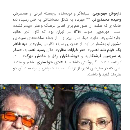
ریوش مهرجویی
، سینماگر و نویسنده برجسته ایرانی و همسرش
یده محمدی‌فر
، 22 مهرماه به شکل دهشتناکی به ‌قتل رسیده‌اند؛
دثه‌ای که هضم آن هنوز هم برای اهالی فرهنگ و هنر، میسر نشده
است. مهرجویی متولد 1318 در تهران بود که گاو، آقای هالو،
اره‌نشین‌ها، دایره مینا، سارا، پری و... از جمله ساخته‌های سینمایی
هور او به‌شمار می‌آید. او همچنین سابقه نگارش رمان‌های «
به خاطر
 فیلم بلند لعنتی
»، «
در خرابات مغان
»، «
آن رسید لعنتی
»، «
سفر
 سرزمین فرشتگان
» و «
روشنفکران رذل و مفتش بزرگ
» را در
رنامه داشت. گپ‌وگفتی داشتیم با
هادی خوانساری
، شاعر و منتقد
بی که در سال‌های اخیر، از نزدیک سابقه همراهی و موانست آن دو
رمند فقید را داشت.