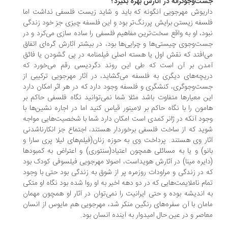
ت‌وجوگرانه در آثارش بهره بگیرد؟
ریوش مهرجویی آنگونه که باید و شاید زیست فلسفی نداشت اما
سفه زیستن برایش پررنگ‌تر بود و این فلسفه چیزی جز خود زندگی
ود، او به واقع سخت‌ترین مفاهیم فلسفی را ساده سازی می‌کرد و در
ت‌وجوی چیستی‌ها و چرایی‌ها بود، در بیشتر آثارش گره‌ای اتفاق
‌افتد که نقش اول یا هسته اصلی فیلمنامه در پی گشودن یا فائق
دن بر آن است که طی این روند دگردیسی رقم می‌خورد که
یچه‌های دیگری به فلسفه می‌گشاید، در آثار مهرجویی ترکیبی از
ت‌وجوگری، کنشگری و فلسفه وجود دارد که در هر اثر امکان دارد
ن معیارها متفاوت باشد مثلا شما نمی‌توانید نگاه فلسفی حاکم بر
مون را با نگاه حاکم بر لامینور قیاس کنید اما در اجاره نشین‌ها با
ود آنکه در ژانر کمدی است امکان دارد شما با شخصیت‌هایی مواجه
ید که از ساخت فلسفی برخوردار هستند، اجتماع جز انکارناشدنی
ار وی هستند. پرداخت وی به حوزه زنان(فیلم‌های لیلا پری سارا و
نو) و یا به مسائلی همچون اعتیاد(سنتوری) و اعتراض به کمبودها
ایره مینا) در آثارش هویداست، اصولا مهرجویی فیلسوفی کودک بود
 در زندگی و مراودات روزمره پر از شوق به زندگی بود حتی با وجود
ام ناملایمت‌هایی که در دو دهه اخیر به او روا شده بود نگاه او متکی
 اندیشه بوده و حتی ایرانیت را نمی‌توان در آثار او همچون مهمان
مان با آن سفره‌های رنگین منکر شد، مهرجویی هم مایوس از انسان
اصر و در عین حال امیدوار به آینده انسان بود.