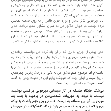
ستان کار شکل گرفت و در نهایت در سالن پردیس سینمایی کوروش
ران شد. البته باید خاطرنشان کنم که این کار دارای بخش‌های
نمایی هم بوده و کاری ترکیبی به شمار می‌رفت که فیلمبرداری آن
ش‌ها بر عهده تورج اصلانی بوده است، پیش از این کار هم زنده
د مهرجویی تئاتر درس و آوازه خوان طاس را به روی صحنه نمایش
ده بودند، در دوران مذکور من به عنوان مشاور، مدیر برنامه، مدیر
لید، مدیر روابط عمومی و... در کنار استاد مهرجویی حضور داشتم و
 تمام این مدت همواره مورد لطف ایشان بوده‌ام که امیدوارم
انسته باشم حق شاگردی را به درستی در قبال ایشان ادا کرده باشم.
ی پیش از اجرای تئاتری که از آن یاد کردم من توانستم برنامه‌ای
ت عنوان شب مهرجویی را در کرج برای ایشان برگزار کنم که به
طره‌ها پیوست و در تمام این مدت هم برای پیگیری چاپ آثار و پیش
مایه‌گذاری‌ها و کارهایی از این قبیل فرصت حضور در کنار ایشان را
شته‌ام اما موضوع مهم عشق من به یکی از درخشان‌ترین چهره‌های
ریخ سینمای ایران بوده که هیچگاه برایم این در معیت بودن به قصد
ب شهرت و جاه‌طلبی نبوده است.
‌شک جایگاه فلسفه در آثار سینمایی مهرجویی بر کسی پوشیده
ست، با توجه به تجربیات شخصی‌تان در برخورد با زنده یاد
رجویی آیا این مسأله به زیست فلسفی وی بازمی‌گشت یا اینکه
 را انسانی می‌دید که سعی می‌کرد از نگاه کنشگرانه و در عین حال