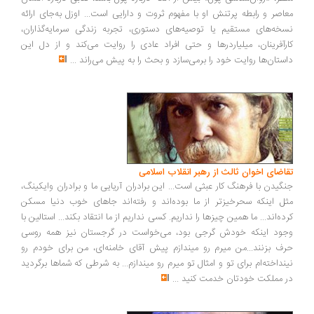
اصر و رابطه پرتنش او با مفهوم ثروت و دارایی است... اوزل به‌جای ارائه
خه‌های مستقیم یا توصیه‌های دستوری، تجربه زندگی سرمایه‌گذاران،
رآفرینان، میلیاردرها و حتی افراد عادی را روایت می‌کند و از دل این
ستان‌ها روایت خود را برمی‌سازد و بحث را به پیش می‌راند
...
اضای اخوان ثالث از رهبر انقلاب اسلامی
گیدن با فرهنگ کار عبثی است... این برادران آریایی ما و برادران وایکینگ،
ل اینکه سحرخیزتر از ما بوده‌اند و رفته‌اند جاهای خوب دنیا مسکن
ده‌اند... ما همین چیزها را نداریم. کسی نداریم از ما انتقاد بکند... استالین با
ود اینکه خودش گرجی بود، می‌خواست در گرجستان نیز همه روسی
ف بزنند...من میرم رو میندازم پیش آقای خامنه‌ای، من برای خودم رو
نداخته‌ام برای تو و امثال تو میرم رو میندازم... به شرطی که شماها برگردید
 مملکت خودتان خدمت کنید
...