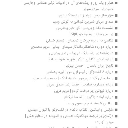
هزار و یک روز و ریشه‌های آن در ادبیات ترکی عثمانی و فارسی | 
حمیدرضا امیدی‌سرور
هزار سال پس از پاییز در ایستگاه دوم
صدای مربای شیرین کرمانی به گوش رسید
نشست نقد و بررسی اتاق خبر پلتفرمی
زن سی ساله | اونوره دو بالزاک
نگاهی به دایره چرخان کریمیان | نسیم خلیلی
درباره دوازده شاهکار ماندگار سینمای ایتالیا | مریم محمدی
دلنوشته‌های رضا بابک در برف، راه، بی‌ردپایی
درباره کیش نگاهی دیگر | شهرام اشرف ابیانه
تاریخ ایران باستان | حسن‌ پیرنیا 
درباره 8 گفت‌وگو از فیلم اول من | نیره رحمانی
و اما بحثی کوتاه پیرامون خطبه فدک | محسن اسماعیلی
درباره دیدار به قیامت | حمید رضا امیدی سرور
درباره نیوتن زیر درخت گردو | مریم عربی
درباره قواعد واگیری | شناسا نیکنام
 اطلس شیعه به چاپ سوم رسید 
مارکس و لینکلن: انقلاب ناتمام در گفت‌وگو  با کیوان مهتدی
درآمدی بر ترجمه دیالکتیک هستی و اندیشه در منطق هگل | 
مهدی آزموده