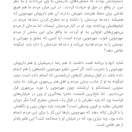
تیارانش بودند که مشاوره‌های نادرستی به وی می‌دادند و به نظر
، در واقع در حق او خیانت کردند،. در این میان مردم ما هم هیچ
اشی برای حفظ هنرمند خویش ندارند آن هم داریوش مهرجویی که
یشه دغدغه مردمش را داشته و به مطرح کردن دغدغه مردم در
لم‌هایش پرداخته بود، او در کنار مردمش ایستاد، اما عده‌ای از مردم
‌مهری‌های فراوانی به او کردند به واقع برای این بخش از مردم
رجویی خوب، مهرجویی مرده است، آیا کسی که عشق و مهربانی و
ستی را به مردم هدیه می‌کند و دغدغه مردمش را دارد باید اینگونه
اص دهد؟
ید آنها با برنامه قصد داشتند تا هم رضا درمیشیان و هم داریوش
رجویی را تخریب کنند اگر کسی نظیر مهرجویی اشتباهی را هم انجام
ده باشد در قبال بیشمار کارهای ارزشمندی که انجام داده است نباید
نگونه به او از جانب برخی مردم و اهل هنر بی‌مهری می‌شد، ما نباید
ونی مستحکم و ارزشمند چون مهرجویی را مورد بی‌مهری قرار
‌دادیم . اما تلخ‌ترین قسمت ماجرا یقه‌گیری از وی در خیابان‌های
انسه بود که باید نظرش را در قبال یک جنبش مطرح کند! مگر دوران
تیش عقاید و قرون وسطی است؟ هنرمند باید جهان بینی و نگاهش
 با اثرش ارائه دهد که مهرجویی بارها این کار را برای این مردم انجام
ده بود، چه نیازی بود که در خیابان او را محاکمه کنند؟ این ظلم بالاتر
 هر ظلمی است.