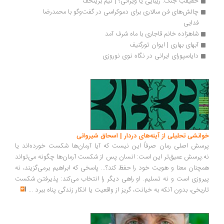
حقیقتِ جنگ: زیبایی یا ویرانی؟ | تیم برینخف
چالش‌های فن سالاری برای دموکراسی در گفت‌وگو با محمدرضا 
فدایی
شاهزاده خانم قاجاری با ماه ‌شرف آمد
آبهای بهاری | ایوان تورگنیف
دایاسپورای ایرانی در نگاه نوی نوروزی 
انشی تحلیلی از آینه‌های دردار | اسحاق شیروانی
سش اصلی رمان صرفاً این نیست که آیا آرمان‌ها شکست خورده‌اند یا
.پرسش عمیق‌تر این است: انسان پس از شکست آرمان‌ها چگونه می‌تواند
چنان معنا و هویت خود را حفظ کند؟... پاسخی که ابراهیم برمی‌گزیند، نه
روزی است و نه تسلیم. او راهی دیگر را انتخاب می‌کند: پذیرفتن شکست
ریخی، بدون آنکه به خیانت، گریز از واقعیت یا انکار زندگی پناه ببرد
...