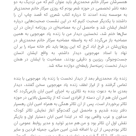
سرشان سرکار خانم محمدی‌فر باید عنوان کنم که من نزدیک به دو
ه ناشر تخصصی در حوزه شعر بودم که روزی سرکار خانم محمدی‌فر
 موسسه بنده آمدند تا درباره کتاب شعری که قصد چاپ آن را
شتند با یکدیگر صحبت کنیم که در این نشست صحبت‌هایی درباره
عار ایشان شد و ماحصل آن به مصاحبه‌ای در روزنامه آرمان در آن
ل‌ها ختم شد، نخستین دیدار من با زنده یاد مهرجویی به همین
احبه باز می‌گردد که به واسطه مصاحبه سرکار خانم محمدی‌فر در
لای‌شان در فرخ آباد کرج که این روزها باید نام خانه سیاه را بر آن
اد با استاد مهرجویی دیدار داشتم، به واقع ایشان انسان
ت‌وجوگر، ریزبین و دقیقی بودند، مصاحبت با ایشان در همان
دار نخست زمینه‌ساز رابطه‌ای دوازده ساله شد.
ده یاد محمدی‌فر بعد از دیدار نخست با زنده یاد مهرجویی با بنده
اس گرفتند و از ابراز لطف زنده یاد مهرجویی سخن گفتند، دیدار
دی ما به دعوت بنده به تئاتری به اجرای امین آبان بازمی‌گردد که
ین آبان هم از آن دسته از افرادی است که از پتانسیل بالایی در حوزه
اتر برخوردار است، پس از آن تئاتر همگی به همراه امین آبان رهسپار
تر بنده شدیم و ماحصل این گفت‌وگو آغاز نمایش تئاتر کودک
فون و غرب واقعی بود که در ابتدا امین آبان دستیار اول و بازیگر
ش اول آن تئاتر بود و من هم مدیر تولید و مدیر روابط عمومی آن
اتر بودم،پس از آن با اضافه شدن امین حیایی، جمیله فردین و سایر