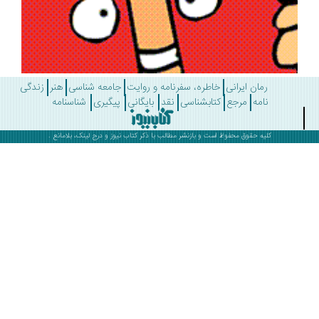
رمان ایرانی
خاطره، سفرنامه و روایت
جامعه شناسی
هنر
زندگی
نامه
مرجع
کتابشناسی
نقد
بایگانی
پیگیری
شناسنامه
کلیه حقوق محفوظ است و بازنشر مطالب با ذکر
کتاب نیوز
و درج لینک، بلامانع .