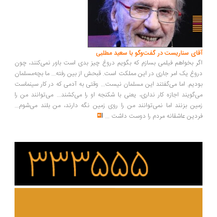
ای سناریست در گفت‌وگو با سعید مطلبی
ر بخواهم فیلمی بسازم که بگویم دروغ چیز بدی است باور نمی‌کنند، چون
وغ یک امر جاری در این مملکت است. قبحش از بین رفته... ما بچه‌مسلمان
دیم. اما می‌گفتند این مسلمان نیست... وقتی به آدمی که در کار سینماست
‌گویند اجازه کار نداری، یعنی با شکنجه او را می‌کشند... می‌توانند من را
ین بزنند اما نمی‌توانند من را روی زمین نگه دارند، من بلند می‌شوم...
دین عاشقانه مردم را دوست داشت
...