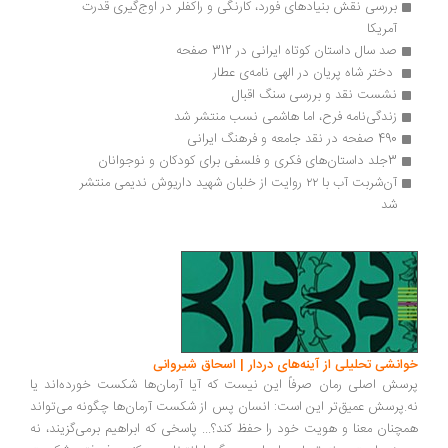
بررسی نقش بنیادهای فورد، کارنگی و راکفلر در اوج‌گیری قدرت 
آمریکا
صد سال داستان کوتاه ایرانی در 312 صفحه
 دختر شاه پریان در الهی نامه‌ی عطار 
نشست نقد و بررسی سنگ اقبال
زندگی‌نامه فرح، اما هاشمی نسب منتشر شد
490 صفحه در نقد جامعه و فرهنگ ایرانی
3جلد داستان‌های فکری و فلسفی برای کودکان و نوجوانان
آن‌شربت آب با ۲۲ روایت از خلبان شهید داریوش ندیمی منتشر 
شد
انشی تحلیلی از آینه‌های دردار | اسحاق شیروانی
سش اصلی رمان صرفاً این نیست که آیا آرمان‌ها شکست خورده‌اند یا
.پرسش عمیق‌تر این است: انسان پس از شکست آرمان‌ها چگونه می‌تواند
چنان معنا و هویت خود را حفظ کند؟... پاسخی که ابراهیم برمی‌گزیند، نه