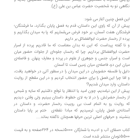
اهی نو به شخصیت حضرت عباس بن علی (ع).
ن فصل چنین آغاز می شود:
ش از آن که راوی این داستان، قدم به فصل پایان بگذارد، ما فرشتگان؛
شتگان هفت آسمان، بر خود فرض می‌شماریم که پا به میدان بگذاریم و
ده از رخسار حضرت ابوالفضائل بر داریم.
نا گفته پیداست که این نه بدان معناست که ما قادریم پرده از اسرار
رت ابوالفضائل برداریم. چرا که رخسار، جلوه‌ای از جلوات حضور عیان
ت و اسرار، جنس و جوهری از علوم در پرده و معارف پنهان. و فاصله‌ی
ان این دو، فاصله‌ی میان زمین است تا آسمان.
یل یا فلسفه حضورمان در این میدان را در سطور آتی در خواهید یافت،
امّا چرا این فصل را برای حضور انتخاب کردیم و در این مقطع از روایت
ستان، وارد میدان شدیم!؟
ش از این نیامدیم، چون امید یا انتظار یا توقع داشتیم که سایه و شبحی
 رخسار حضرتش را در لا به لای خطوط داستان ببینیم ولی وقتی دیدیم
 روایت رو به اتمام است بی رو‌ییت رخسار حضرت، و داستان در
تانه‌ی فصل پایان، ترسیدیم که مبادا نقطه‌ی ختم بر پایا داستان
شیند و حرفهای اصلی ترین حرفها همچنان ناگفته بماند.....
کتاب «سقای آب و ادب» با شمارگان 5000نسخه در 264صفحه و به قیمت
مان منتشر شده است.