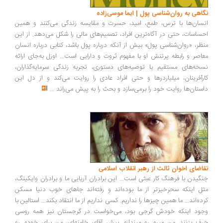
اهی به روان‌شناسی پول | ایما موسی‌زاده
سان‌ها با ترس، طمع، امید، حسرت و مقایسه زندگی می‌کنند و همین
ساسات، حتی در آگاه‌ترین افراد، تصمیم‌های مالی را شکل می‌دهد. از این
ظر، «روان‌شناسی پول» بیش از آنکه درباره پول باشد، کتابی درباره انسان
اصر و رابطه پرتنش او با مفهوم ثروت و دارایی است... اوزل به‌جای ارائه
خه‌های مستقیم یا توصیه‌های دستوری، تجربه زندگی سرمایه‌گذاران،
رآفرینان، میلیاردرها و حتی افراد عادی را روایت می‌کند و از دل این
ستان‌ها روایت خود را برمی‌سازد و بحث را به پیش می‌راند
...
اضای اخوان ثالث از رهبر انقلاب اسلامی
گیدن با فرهنگ کار عبثی است... این برادران آریایی ما و برادران وایکینگ،
ل اینکه سحرخیزتر از ما بوده‌اند و رفته‌اند جاهای خوب دنیا مسکن
ده‌اند... ما همین چیزها را نداریم. کسی نداریم از ما انتقاد بکند... استالین با
ود اینکه خودش گرجی بود، می‌خواست در گرجستان نیز همه روسی
ف بزنند...من میرم رو میندازم پیش آقای خامنه‌ای، من برای خودم رو