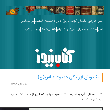
ان خارجی
داستان کوتاه
تاریخ
دین و فلسفه
اقتصاد
روانشناسی
ر
کودک و نوجوان
طرح جلد
فیلم
طنز
ریشه‌ها
پس از کتاب
یک رمان از زندگی حضرت عباس(ع)
05 آبان 1389
اب «
سقای آب و ادب
» نوشته
سید مهدی شجاعی
از سوی نشر کتاب
ستان منتشر شد.