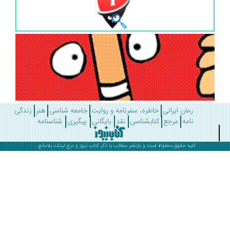
رمان ایرانی
خاطره، سفرنامه و روایت
جامعه شناسی
هنر
زندگی
نامه
مرجع
کتابشناسی
نقد
بایگانی
پیگیری
شناسنامه
کلیه حقوق محفوظ است و بازنشر مطالب با ذکر
کتاب نیوز
و درج لینک، بلامانع .