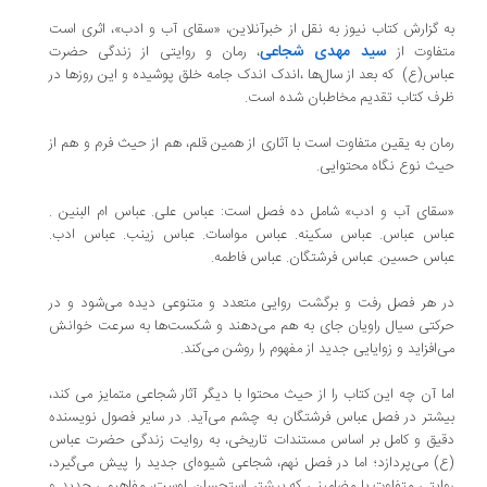
 گزارش کتاب نیوز به نقل از خبرآنلاین، «سقای آب و ادب»، اثری است
سید مهدی شجاعی
فاوت از
، رمان و روایتی از زندگی حضرت
اس(ع) که بعد از سال‌ها ،اندک اندک جامه خلق پوشیده و این روزها در
ف کتاب تقدیم مخاطبان شده است.
ان به یقین متفاوت است با آثاری از همین قلم، هم از حیث فرم و هم از
ث نوع نگاه محتوایی.
قای آب و ادب» شامل ده فصل است: عباس علی. عباس ام البنین .
اس عباس. عباس سکینه. عباس مواسات. عباس زینب. عباس ادب.
اس حسین. عباس فرشتگان. عباس فاطمه.
 هر فصل رفت و برگشت روایی متعدد و متنوعی دیده می‌شود و در
کتی سیال راویان جای به هم می‌دهند و شکست‌ها به سرعت خوانش
‌افزاید و زوایایی جدید از مفهوم را روشن می‌کند.
ا آن چه این کتاب را از حیث محتوا با دیگر آثار شجاعی متمایز می کند،
شتر در فصل عباس فرشتگان به چشم می‌آید. در سایر فصول نویسنده
یق و کامل بر اساس مستندات تاریخی، به روایت زندگی حضرت عباس
) می‌پردازد؛ اما در فصل نهم، شجاعی شیوه‌ای جدید را پیش می‌گیرد،
ایتی متفاوت با مضامینی که بیشتر استحسان اوست، مفاهیمی جدید و