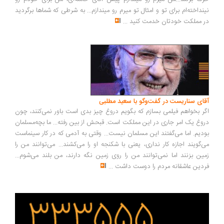
نداخته‌ام برای تو و امثال تو میرم رو میندازم... به شرطی که شماها برگردید
 مملکت خودتان خدمت کنید
...
ای سناریست در گفت‌وگو با سعید مطلبی
ر بخواهم فیلمی بسازم که بگویم دروغ چیز بدی است باور نمی‌کنند، چون
وغ یک امر جاری در این مملکت است. قبحش از بین رفته... ما بچه‌مسلمان
دیم. اما می‌گفتند این مسلمان نیست... وقتی به آدمی که در کار سینماست
‌گویند اجازه کار نداری، یعنی با شکنجه او را می‌کشند... می‌توانند من را
ین بزنند اما نمی‌توانند من را روی زمین نگه دارند، من بلند می‌شوم...
دین عاشقانه مردم را دوست داشت
...