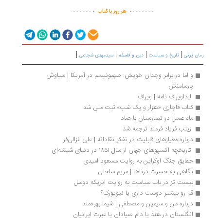
.
.
..............
...............
هر روز با کتاب
|
|
|
|
ان ایرانی
تاریخ و سیاست
دین و فلسفه
سیدمهدی شجاعی
و اما در برابر وجدان خویش: صهیونیسم در آمریکا | سیاوش 
پارسامنش
 ارداویراف ‌نامه | ویراف
کتاب قاجاری «هزار و یک شب» ثبت ملی شد
ماه عسل در تیمارستان با صاد
 زینب فریاد فرمند ترجمه شد 
درباره معیارهای قابلیت در تفکر نقادانه | علی غزالی‌فر
 تاریخچه اکسپوهای جهان از سال ۱۸۵۱ در دنیای شیشه‌ای
حقایق جنگ اوکراین به روایت مسعود امیدی
نگاهی به حسرت درناها | مریم ساحلی
بیست تز در باب سیاست به روایت انریکه دوسل
قم رو بیشتر دوست داری یا نیویورک؟
درباره من و سیمین و مصطفی | شیما بهره‌مند
انگلستان در هند یا دام صیادان یا عبرت ایرانیان