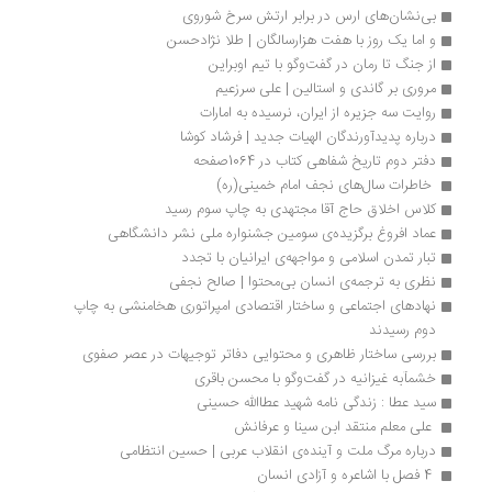
بی‌نشان‌های ارس در برابر ارتش سرخ شوروی
و اما یک روز با هفت هزارسالگان | طلا نژادحسن
از جنگ تا رمان در گفت‌وگو با تیم اوبراین
مروری بر گاندی و استالین | علی سرزعیم
روایت سه جزیره از ایران، نرسیده به امارات
درباره پدیدآورندگان الهیات جدید | فرشاد کوشا
دفتر دوم تاریخ شفاهی کتاب در 1064صفحه
 خاطرات سال‌های نجف امام خمینی(ره) 
کلاس اخلاق حاج آقا مجتهدی به چاپ سوم رسید
عماد افروغ برگزیده‌ی سومین جشنواره ملی نشر دانشگاهی
تبار تمدن اسلامی و مواجهه‌ی ایرانیان با تجدد
نظری به ترجمه‌ی انسان بی‌محتوا | صالح نجفی
نهادهای اجتماعی و ساختار اقتصادی امپراتوری هخامنشی به چاپ 
دوم رسیدند
بررسی ساختار ظاهری و محتوایی دفاتر توجیهات در عصر صفوی
خشمآبه غیزانیه در گفت‌وگو با محسن باقری
سید عطا : زندگی نامه شهید عطاالله حسینی
 علی معلم منتقد ابن سینا و عرفانش 
درباره مرگ ملت و آینده‌ی انقلاب عربی | حسین انتظامی
 4 فصل با اشاعره و آزادی انسان