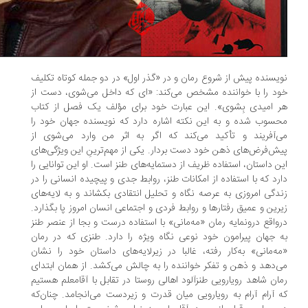
یسنده پیش از شروع رمان و در «گذر اول» در دو جمله کوتاه تکلیف
د را با خواننده مشخص می‌کند: «ای که داخل می‌شوی، دست از
 امیدی بِشوی». این عبارت خود برای مؤلف یک فصل از کتاب
سوب شده و به این نکته اشاره دارد که نویسنده جهان خود را
‌آفریند و تأکید می‌کند که اگر به اثر من وارد می‌شوی از
ش‌فرض‌های ذهن خود دست بردار. یکی از مهم‌ترینِ این ویژگی‌های
ن داستان، استفاده ظریف از دستمایه‌های طنز است. او این توانایی را
رد که با استفاده از امکانات طنز، روابط جدی و پیچیده انسانی را در
دگی امروزی به عرصه نگاه و تحلیل انتقادی بکشاند و به لایه‌های
رین و عمیق رفتارها و روابط فردی و اجتماعی انسان امروز پا بگذارد.
واقع درونمایه رمان «مه‌مانی» با استفاده درست و بجا از عنصر طنز
 جهان پیرامون خود نوعی نگاه ویژه را دارد. طنزی که در رمان
ه‌مانی» به‌کار رفته، غالبا در زیرلایه‌های داستان خود را نشان
‌دهد و ذهن و تفکر خواننده را به چالش می‌کشد. از همان ابتدای
ان شاهد رویارویی طنزآلود اهالی روستا در تقابل با آقامعلم هستیم
 آرام آرام به رویارویی میان قدرت و زیردست می‌انجامد. چنان‌که