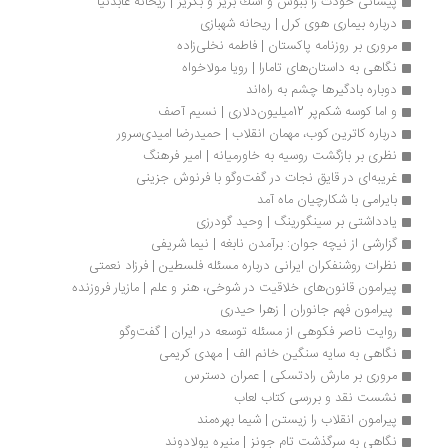
پیشانی خودت را ببوس و اشك بریز و بگریز | ریحانه عابدنیا
درباره بیماری هوی کرل | ریحانه شهبازی
مروری بر روزنامه‌ پاکستان | فاطمه نخلی‌زاده
نگاهی به داستان‌های تامارا | رویا مولاخواه
دوباره بادگیرها چشم به راه‌اند
و اما کوسه شکم‌پر 12‌میلیون‌دلاری | نسیم آصف
درباره کاترین‌ کوب، مهمان انقلاب | حمیدرضا امیدی‌سرور
نظری بر بازگشت روسیه به خاورمیانه | امیر فرهنگ
غریبه‌ای در قایق نجات در گفت‌وگو با فرنوش جزینی
بایرامی با شکارچیان ماه آمد
یادداشتی بر سینگورینگ | وحید گودرزی
گزارشی از نیچه جوان: برآمدن نابغه | نیما شریفی
نظرات روشنفکران ایرانی درباره مسئله فلسطین | فرزاد نعمتی
پیرامون قانون‌های خلاقیت در شوخی، هنر و علم | مازیار فروزنده
 پیرامون فهم جانوران | زهرا حیدری	
روایت ناصر فکوهی از مسئله توسعه در ایران | گفت‌وگو
نگاهی به سایه سنگین خانم الف | مهدی کریمی
مروری بر مارش رادتسکی | عمران دسترس
نشست نقد و بررسی کتاب لعاب
پیرامون انقلاب را زیستن | شیما بهره‌مند
نگاهی به سرگذشت تام جونز | منیره پولادوند