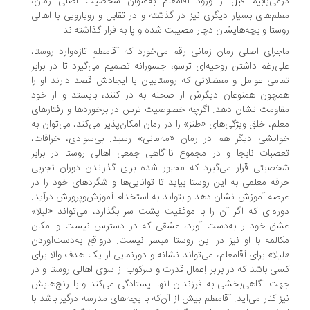
می‌یابیم قبل از ورود آقامعلم به‌عنوان شخصیت اصلی رمان،
لم‌های بسیار دیگری نیز در گذشته و در تقابل و رویارویی با اهالی
ستا و بچه‌هایشان دچار مصیبت شده و پا به فرار گذاشته‌اند.
جرای اصلی رمان زمانی رقم می‌خورد که آقامعلمِ تازه‌وارد روستا،
ی‌رغم داشتن روحیه‌ای ترسو، جسورانه تصمیم می‌گیرد تا در برابر
امی عوامل و معضلاتی که روستاییان با ایجادش قصد دارند او را
چون همنوعان دیگرش از صحنه به در کنند، بایستد و از خود
اومت نشان دهد. اگرچه خصوصیت ترس در برخوردها و رفتارهای
لم، خلق ویژگی‌های «طنز» را در رمان امکان‌پذیر می‌کند، می‌توان به
انشی دیگر هم در رمان «مه‌مانی» رسید. بی‌سوادی، خرافات،
صبات نابجا و در مجموع ناآگاهی جمعی اهالی روستا در برابر
صیتی قرار می‌گیرد که مجبور شده برای گذراندن دوران تجربی
فه معلمی به این روستا بیاید تا توانایی‌ها و شگردهای خود را در
صه آموزش نشان دهد و بتواند به استخدام آموزش‌وپرورش درآید.
ره‌ای که اگر آن را با موفقیت پشت ‌سر بگذارد، می‌تواند «لیلا»
ق خود را به‌دست آورد، عشقی که در دسترس نیست و امکان
المه با او نیز در این روستا میسر نیست. درواقع به‌دست‌آوردن
یلا» برای آقامعلم، می‌تواند نشانه و دورنمایی از یک هدف والا برای
ی باشد که در برابر اِعمال قدرت و سرکوب از سوی اهالی روستا و در
ت آگاهی‌بخشی به فرزندان آنها ایستادگی می‌کند و با رنج‌هایش
ز کنار می‌آید. آقامعلم بیش از آن‌که با بچه‌های مدرسه درگیر باشد با