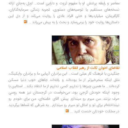
اصر و رابطه پرتنش او با مفهوم ثروت و دارایی است... اوزل به‌جای ارائه
خه‌های مستقیم یا توصیه‌های دستوری، تجربه زندگی سرمایه‌گذاران،
رآفرینان، میلیاردرها و حتی افراد عادی را روایت می‌کند و از دل این
ستان‌ها روایت خود را برمی‌سازد و بحث را به پیش می‌راند
...
اضای اخوان ثالث از رهبر انقلاب اسلامی
گیدن با فرهنگ کار عبثی است... این برادران آریایی ما و برادران وایکینگ،
ل اینکه سحرخیزتر از ما بوده‌اند و رفته‌اند جاهای خوب دنیا مسکن
ده‌اند... ما همین چیزها را نداریم. کسی نداریم از ما انتقاد بکند... استالین با
ود اینکه خودش گرجی بود، می‌خواست در گرجستان نیز همه روسی
ف بزنند...من میرم رو میندازم پیش آقای خامنه‌ای، من برای خودم رو
نداخته‌ام برای تو و امثال تو میرم رو میندازم... به شرطی که شماها برگردید
 مملکت خودتان خدمت کنید
...