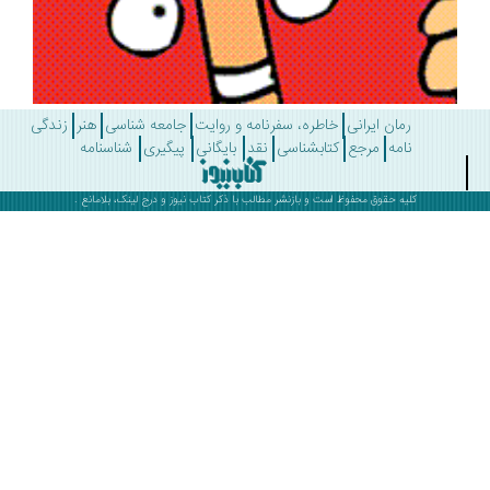
رمان ایرانی
خاطره، سفرنامه و روایت
جامعه شناسی
هنر
زندگی
نامه
مرجع
کتابشناسی
نقد
بایگانی
پیگیری
شناسنامه
کلیه حقوق محفوظ است و بازنشر مطالب با ذکر
کتاب نیوز
و درج لینک، بلامانع .