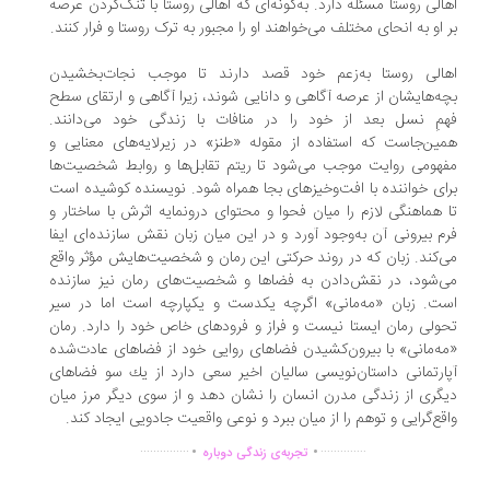
الی روستا مسئله دارد. به‌گونه‌ای که اهالی روستا با تنگ‌کردن عرصه
 او به انحای مختلف می‌خواهند او را مجبور به ترک روستا و فرار کنند.
الی روستا به‌زعم خود قصد دارند تا موجب نجات‌بخشیدن
ه‌هایشان از عرصه آگاهی و دانایی شوند، زیرا آگاهی و ارتقای سطح
مِ نسل بعد از خود را در منافات با زندگی خود می‌دانند.
ین‌جاست که استفاده از مقوله «طنز» در زیرلایه‌های معنایی و
هومی روایت موجب می‌شود تا ریتم تقابل‌ها و روابط شخصیت‌ها
ای خواننده با افت‌و‌خیزهای بجا همراه شود. نویسنده کوشیده است
 هماهنگی لازم را میان فحوا و محتوای درونمایه اثرش با ساختار و
م بیرونی آن به‌وجود آورد و در این میان زبان نقش سازنده‌ای ایفا
‌کند. زبان که در روند حرکتی این رمان و شخصیت‌هایش مؤثر واقع
‌شود، در نقش‌دادن به فضاها و شخصیت‌های رمان نیز سازنده
ت. زبان «مه‌مانی» اگرچه یکدست و یکپارچه است اما در سیر
ولی رمان ایستا نیست و فراز و فرودهای خاص خود را دارد. رمان
ه‌مانی» با بیرون‌کشیدن فضاهای روایی خود از فضاهای عادت‌شده
ارتمانی داستان‌نویسی سالیان اخیر سعی دارد از یك‌ سو فضاهای
گری از زندگی مدرن انسان را نشان دهد و از سوی دیگر مرز میان
قع‌گرایی و توهم را از میان ببرد و نوعی واقعیت جادویی ایجاد كند.
.
.
...............
..............
تجربه‌ی زندگی دوباره