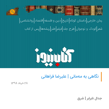
ان خارجی
داستان کوتاه
تاریخ
دین و فلسفه
اقتصاد
روانشناسی
ر
کودک و نوجوان
طرح جلد
فیلم
طنز
ریشه‌ها
پس از کتاب
نگاهی به مه‌مانی | علیرضا فراهانی
28 خرداد 1398
ال نابرابر | شرق