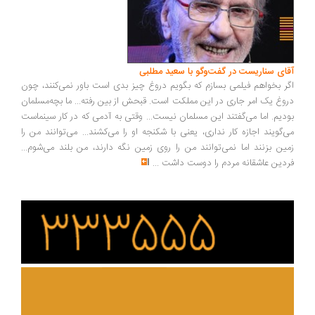
ای سناریست در گفت‌وگو با سعید مطلبی
ر بخواهم فیلمی بسازم که بگویم دروغ چیز بدی است باور نمی‌کنند، چون
وغ یک امر جاری در این مملکت است. قبحش از بین رفته... ما بچه‌مسلمان
دیم. اما می‌گفتند این مسلمان نیست... وقتی به آدمی که در کار سینماست
‌گویند اجازه کار نداری، یعنی با شکنجه او را می‌کشند... می‌توانند من را
ین بزنند اما نمی‌توانند من را روی زمین نگه دارند، من بلند می‌شوم...
دین عاشقانه مردم را دوست داشت
...