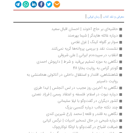
|
|
رفی و نقد کتاب
رمان ایرانی
حاشیه‌ای بر حاج آخوند | احسان اقبال سعید
درباره غائله هایدگر | شیما بهره‌مند
سوار بر گلوله کینگ | غزل غلامی
نشست نقد و بررسی پروانه‌ها گریه نمی‌کنند
انقلاب در سپیده‌دم ایرانی | علی شروقی
نگاهی به موزه تسلیم بی‌قید و شرط | داریوش احمدی
گونتر گراس به روایت بخارا 48
شاهنشاهی، اقتدار و استقلال داخلی در آناتولی هخامنشی به 
روایت داسینبر
نگاهی به آخرین روز عجیب در لس آنجلس | لیدا طرزی
درباره نبوت در اسلام: فلسفه و اعتقاد رسمی | فرزاد نعمتی
کشور دیگران در گفت‌وگو با لیلا سلیمانی
چند نکته جالب درباره گتسبی بزرگ
نگاهی به قلندر و قلعه | محمد زارع شیرین کندی
درباره شبحی در حال تسخیر ادبیات | نرگس کیانی
ضیافت اشباح در گفت‌وگو با اولگا توکارچوک