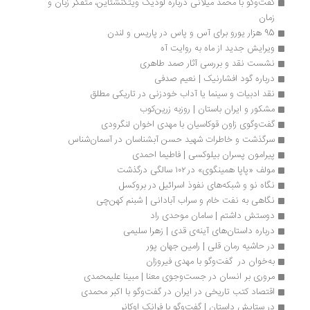
گفت‌وگو با محمد میلانی درباره لودیگ ویتگنشتاین، متفكر زبان و 
زمان
95 هزار یورو برای آس و پاس در پاریس و لندن
ویرایش جدید از ماه به روایت آه
نشست نقد و بررسی آثار صمد طاهری
درباره گود افشارنیک | نعیم صدفی
نقد ادبیات و سینما یا آداب خودزنی در تاریکی مطلق
مشکور و ایران باستان | روزبه زرین‌کوب
گفت‌وگوی زاون قوکاسیان با مهدی اخوان لنگرودی
سرگذشت و خاطرات شهید حسن آبشناسان در آسمان‌شناس
پیرامون پسران بیلوکسی | فاطیما احمدی
مولف «پاپا همینگوی» در ۱۰۲ سالگی درگذشت
نگاه نو و شبکه‌های نفوذ اسرائیل در بروکسل
نگاهی به نفت خام و سراب آبادانی | شبنم کهن‌چی
دوستش داشتم | سامان موحدی راد
درباره داستان‌های آینه‌ی قدی | زهرا سلیمی
در حاشیه رمان قلی | رامین جهان پور
به‌خوان در  گفت‌وگو با مهدی فیروزان
مروری بر انسان در جست‌وجوی معنا | مبینا علیمحمدی
اقتصاد کتب تاریخی در ایران در گفت‌وگو با اکبر محمدی 
در ستایش داستان | گفت‌وگو با فرانک اوکانر