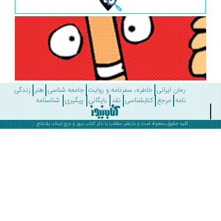
رمان ایرانی
خاطره، سفرنامه و روایت
جامعه شناسی
هنر
زندگی
نامه
مرجع
کتابشناسی
نقد
بایگانی
پیگیری
شناسنامه
کلیه حقوق محفوظ است و بازنشر مطالب با ذکر
کتاب نیوز
و درج لینک، بلامانع .