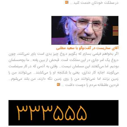
 مملکت خودتان خدمت کنید
...
ای سناریست در گفت‌وگو با سعید مطلبی
ر بخواهم فیلمی بسازم که بگویم دروغ چیز بدی است باور نمی‌کنند، چون
وغ یک امر جاری در این مملکت است. قبحش از بین رفته... ما بچه‌مسلمان
دیم. اما می‌گفتند این مسلمان نیست... وقتی به آدمی که در کار سینماست
‌گویند اجازه کار نداری، یعنی با شکنجه او را می‌کشند... می‌توانند من را
ین بزنند اما نمی‌توانند من را روی زمین نگه دارند، من بلند می‌شوم...
دین عاشقانه مردم را دوست داشت
...