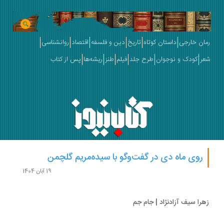
ان خارجی
داستان کوتاه
تاریخ
دین و فلسفه
اقتصاد
روانشناسی
ر
کودک و نوجوان
طرح جلد
فیلم
طنز
ریشه‌ها
پس از کتاب
روی ماه دی در گفت‌وگو با سیده‌مریم گلچمن
19 آبان 1404
را سیف آزاد‌نژاد | جام جم