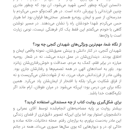
نستن این‌که چطور کسی شهید می‌شود، آن بود که چطور مادری
ین فرزندانی را پرورش داده است. در هر گفت‌وگو حس می‌کردم با
رسه‌ای از صبر و ایمان روبه‌رو هستم. سختی‌ها فراوان بود اما هربار
 می‌کردم شهدا خودشان راه را نشان می‌دهند. در مسیر نوشتن
هی با خودم می‌گفتم این فقط یک کار فرهنگی نیست، نوعی زیارت
ت با واژه‌ها.
 نگاه شما، مهم‌ترین ویژگی‌های شهیدان گنجی چه بود؟
یدان گنجی، در کنار دانش و بینش عمیق‌شان، نمونه واقعی ایمان و
لاق بودند. دینداری‌شان در عمل دیده می‌شد، نه در شعار. روحیه
ارزه در برابر ظلم، کمک به مردم، صداقت و خوش‌رفتاری‌شان زبانزد
د. باور به امدادهای الهی در همه تصمیم‌ها و رفتارشان جاری بود.
تی مادر از فرزندانش حرف می‌زد، نه از شهادت‌شان می‌گریست و نه
 فراق شکایت می‌کر؛ بلکه با افتخار از ایمان‌شان یاد می‌کرد. همین
اه برای من درس بود؛ این‌که می‌شود در میان طوفان، آرام ماند اگر
یه‌گاهت خدا باشد.
ای شکل‌گیری روایت کتاب از چه مستنداتی استفاده کردید؟
شتر روایت بر پایه مصاحبه‌های انجام‌شده توسط آقای عمرانی و
نشجویان استوار بود اما برای این‌که تصویر دقیق‌تری از فضای زندگی
ن مادر به‌دست بیاورم، به برازجان رفتم. محله دخانیات، خانه ساده و
کی او، در و دیوارهایی که بوی سال‌ها صبوری می‌داد، همه در جانم