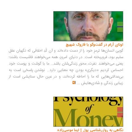
ونای آرام در گفت‌وگو با فاروک شهیچ
یی انسان‌ها ترمزِ خود را از دست داده‌اند و آن کُدِ اخلاقی که نگهبان عقل
یم بود، فروریخته است. در دنیای امروز، همه می‌خواهند فاشیست باشند؛
نی می‌خواهند نفرت، محورِ زندگی‌شان باشد... ما با گوشت و پوست خود
ساس کردیم «دیگری» بودن چه معنایی دارد... نوشتن پاسخی است به
‌عدالتی‌هایی که ما را احاطه کرده‌اند، و در عین حال، ستایشی است از
بایی زندگی و شادی‌هایش
...
اهی به روان‌شناسی پول | ایما موسی‌زاده