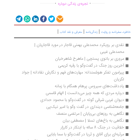
.
.
...............
..............
تجربه‌ی زندگی دوباره
|
|
|
ره، سفرنامه‌ و روایت
زندگی‌نامه
معرفی و نقد کتاب
نقدی بر رویکرد محمدعلی بهمنی قاجار در مورد قاجاریان | 
محمدعلی غیبی
مروری بر بانوی پستچی | ماهرخ شاهرخیان
آخرین روز جنگ در گفت‌وگو با رقیه کریمی
پیرامون تفکر هوشمندانه: مهارت‏‌های فهم و نگارش نقادانه | جواد 
لگزیان
یادداشت‌های سیروس پرهام همگام با زمانه
درباره مردی که همه چیز می‌دانست | الهام قاسمی
دیوان غربی شرقی گوته در گفت‌وگو با محمود حدادی
جامعه‌شناسی دینداری در گفت ‌وگو با امیر نیک‌پی
نگاهی به روزهای بی‌پایان | مرتضی منصف
نگاهی به باغ‌های تسلا | مصطفی بیان
خلاقیت در جنگ 8 ساله با ابتکار در کارزار
مرثیه‌ای برای آفاق و ثریا در گفت‌وگو با سما بابایی