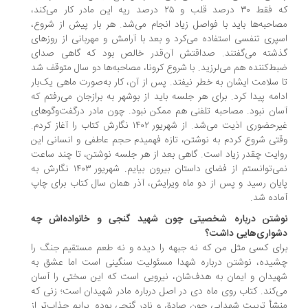
که فقط ۳۰ درصد قلب و ۲۵ درصد ریه‌ این مادر کار می‌کند،
احبه‌ها باید با فواصل زیاد انجام می‌شد. هر بار پیش از شروع،
پری تنفسی استفاده می‌کرد و بعد با آرامش و مهربانی از روزهای
شته می‌گفتند. صداقتش آن‌قدر خالص بود که گاهی صدای
ط‌کننده هم می‌لرزید. با شروع کرونا، مصاحبه‌ها دو سال متوقف شد
 سلامت ایشان به خطر نیفتد. پس از آن، کار به‌صورت ماهی یک‌بار
امه پیدا کرد. برای هر جلسه باید از بوشهر به برازجان می‌رفتم که
ان نبود. مصاحبه تلفنی هم ممکن نبود. چون مادر درگفت‌وگوهای
غیرحضوری اذیت می‌شد. از شهریور ۱۴۰۲ نگارش کتاب را آغاز کردم.
تی شروع کردم به نوشتن، تازه فهمیدم حجم عاطفی و انسانی این
ایت چقدر زیاد است. گاهی بعد از هر جلسه نوشتن، تا چند ساعت
نمی‌توانستم از فضای داستان بیرون بیایم. شهریور ۱۴۰۳ نگارش به
یان رسید و پس از دو ماه ویرایش، آذر همان سال کتاب برای چاپ
اده شد.
شتن درباره شخصیتی چون شهید گنجی و خانواده‌اش چه
واری‌هایی داشت؟
ای کسی مثل من که نه جبهه را دیده و نه طعم مستقیم جنگ را
یده، نوشتن درباره شهدا مسئولیت سنگینی است اما عشق به
یدان و ایمان به هدف‌شان، نیرویی است که این سختی را آسان
‌کند. کتاب روی ماه دی در اصل درباره مادر شهیدان است؛ زنی که
شأ تربیت شهدایی چون صادق و نادر گنجی بوده. برایم جذاب‌تر از