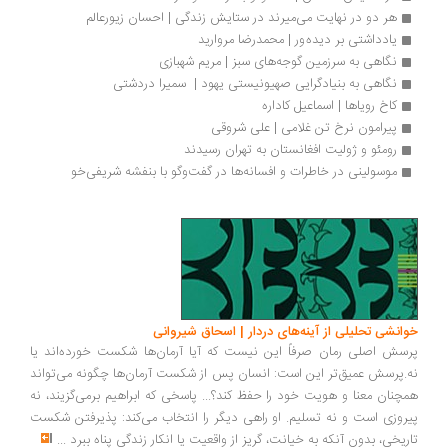
هر دو در نهایت می‌میرند در ستایش زندگی | احسان زیورعالم
یادداشتی بر دیده ور | محمدرضا مروارید
نگاهی به سرزمین گوجه‌های سبز | مریم شهبازی
نگاهی به بنیادگرایی صهیونیستی یهود |  سمیرا دردشتی
کاخ رویاها | اسماعیل کاداره
پیرامون نرخ تن غلامی | علی شروقی
رومئو و ژولیت افغانستان به تهران رسیدند
موسولینی در خاطرات و افسانه‌ها در گفت‌وگو با بنفشه شریفی‌خو
انشی تحلیلی از آینه‌های دردار | اسحاق شیروانی
سش اصلی رمان صرفاً این نیست که آیا آرمان‌ها شکست خورده‌اند یا
.پرسش عمیق‌تر این است: انسان پس از شکست آرمان‌ها چگونه می‌تواند
چنان معنا و هویت خود را حفظ کند؟... پاسخی که ابراهیم برمی‌گزیند، نه
روزی است و نه تسلیم. او راهی دیگر را انتخاب می‌کند: پذیرفتن شکست
ریخی، بدون آنکه به خیانت، گریز از واقعیت یا انکار زندگی پناه ببرد
...