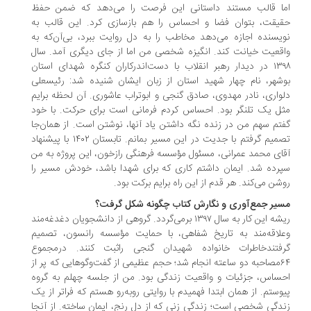
ا قالب مستند داستانی این فرصت را می‌دهد که ضمن حفظ
یقت، بتوان فضا و احساس را هم بازسازی کرد. این قالب به
یسنده اجازه می‌دهد مخاطب را به دل روایت ببرد، بی‌آن‌که به
قعیت خیانت کند. انگیزه شخصی من اما از جای دیگری آمد. سال
۱۳۹۸ در دیدار رهبر انقلاب با دست‌اندرکاران کنگره شهدای استان
شهر، نام چهار شهید استان از زبان ایشان شنیده شد: رئیسعلی
واری، نادر مهدوی، صادق گنجی و ابوتراب عاشوری. آن لحظه برایم
ل یک تلنگر بود. احساس کردم فرمانی است برای حرکت. با خود
تم سهم من در زنده نگه داشتن یاد آنها، نوشتن است. از همان‌جا
تصمیم گرفتم با جدیت در این مسیر بمانم. تابستان ۱۴۰۲ با پیشنهاد
ای محمد عمرانی، مسئول مؤسسه فرهنگی رازخون، این پروژه به من
رده شد. ایمان داشتم کاری که برای شهدا باشد، خودش مسیر را
شن می‌کند. هر قدم از این راه برایم برکت بود.
یر جمع‌آوری و نگارش کتاب چگونه شکل گرفت؟
ریشه این کار به سال ۱۳۹۷ برمی‌گردد. گروهی از دانشجویان دغدغه‌مند
لاقه‌مند به تاریخ شفاهی، با حمایت مؤسسه رانسون، تصمیم
فتندخاطرات خانواده شهیدان گنجی راثبت کنند. درمجموع
۶۴مصاحبه دو ساعته انجام شد؛ حجم عظیمی از گفت‌وگوهایی که پر از
ساس، جزئیات و واقعیت زندگی بود. من از جلسه چهلم به گروه
وستم. از همان ابتدا فهمیدم با روایتی روبه‌رو هستم که فراتر از یک
دگی شخصی است؛ زندگی زنی که از دل رنج، ایمان ساخته. از آنجا