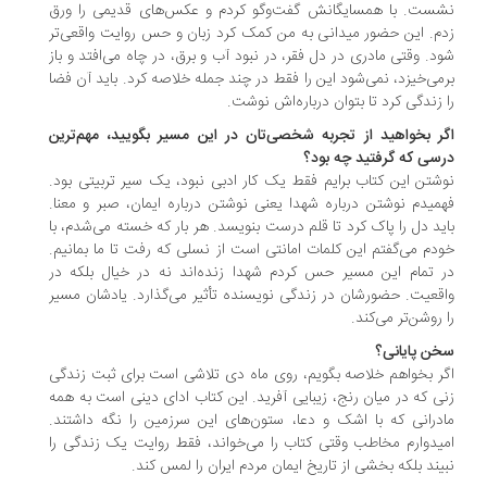
ست. با همسایگانش گفت‌وگو کردم و عکس‌های قدیمی را ورق
م. این حضور میدانی به من کمک کرد زبان و حس روایت واقعی‌تر
د. وقتی مادری در دل فقر، در نبود آب و برق، در چاه می‌افتد و باز
می‌خیزد، نمی‌شود این را فقط در چند جمله خلاصه کرد. باید آن فضا
 زندگی کرد تا بتوان درباره‌اش نوشت.
ر بخواهید از تجربه شخصی‌تان در این مسیر بگویید، مهم‌ترین
سی که گرفتید چه بود؟
شتن این کتاب برایم فقط یک کار ادبی نبود، یک سیر تربیتی بود.
میدم نوشتن درباره شهدا یعنی نوشتن درباره ایمان، صبر و معنا.
ید دل را پاک کرد تا قلم درست بنویسد. هر بار که خسته می‌شدم، با
دم می‌گفتم این کلمات امانتی است از نسلی که رفت تا ما بمانیم.
 تمام این مسیر حس کردم شهدا زنده‌اند نه در خیال بلکه در
قعیت. حضورشان در زندگی نویسنده تأثیر می‌گذارد. یادشان مسیر
 روشن‌تر می‌کند.
ن پایانی؟
ر بخواهم خلاصه بگویم، روی ماه دی تلاشی است برای ثبت زندگی
ی که در میان رنج، زیبایی آفرید. این کتاب ادای دینی است به همه
درانی که با اشک و دعا، ستون‌های این سرزمین را نگه داشتند.
یدوارم مخاطب وقتی کتاب را می‌خواند، فقط روایت یک زندگی را
یند بلکه بخشی از تاریخ ایمان مردم ایران را لمس کند.