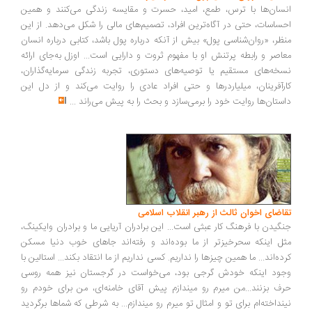
سان‌ها با ترس، طمع، امید، حسرت و مقایسه زندگی می‌کنند و همین
ساسات، حتی در آگاه‌ترین افراد، تصمیم‌های مالی را شکل می‌دهد. از این
ظر، «روان‌شناسی پول» بیش از آنکه درباره پول باشد، کتابی درباره انسان
اصر و رابطه پرتنش او با مفهوم ثروت و دارایی است... اوزل به‌جای ارائه
خه‌های مستقیم یا توصیه‌های دستوری، تجربه زندگی سرمایه‌گذاران،
رآفرینان، میلیاردرها و حتی افراد عادی را روایت می‌کند و از دل این
ستان‌ها روایت خود را برمی‌سازد و بحث را به پیش می‌راند
...
اضای اخوان ثالث از رهبر انقلاب اسلامی
گیدن با فرهنگ کار عبثی است... این برادران آریایی ما و برادران وایکینگ،
ل اینکه سحرخیزتر از ما بوده‌اند و رفته‌اند جاهای خوب دنیا مسکن
ده‌اند... ما همین چیزها را نداریم. کسی نداریم از ما انتقاد بکند... استالین با
ود اینکه خودش گرجی بود، می‌خواست در گرجستان نیز همه روسی
ف بزنند...من میرم رو میندازم پیش آقای خامنه‌ای، من برای خودم رو
نداخته‌ام برای تو و امثال تو میرم رو میندازم... به شرطی که شماها برگردید