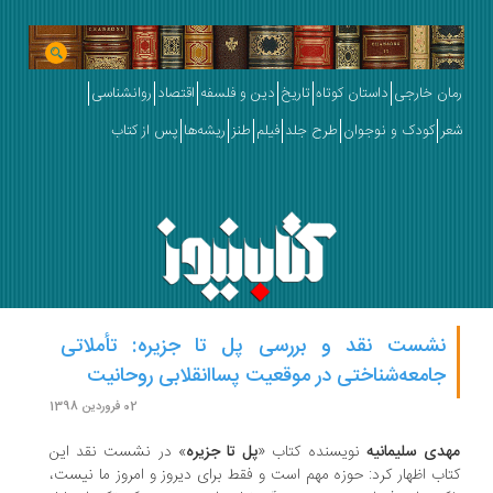
ان خارجی
داستان کوتاه
تاریخ
دین و فلسفه
اقتصاد
روانشناسی
ر
کودک و نوجوان
طرح جلد
فیلم
طنز
ریشه‌ها
پس از کتاب
نشست نقد و بررسی پل تا جزیره: تأملاتی
جامعه‌شناختی در موقعیت پساانقلابی روحانیت
02 فروردین 1398
هدی سلیمانیه
نویسنده کتاب «
پل تا جزیره
» در نشست نقد این
اب اظهار کرد: حوزه مهم است و فقط برای دیروز و امروز ما نیست،