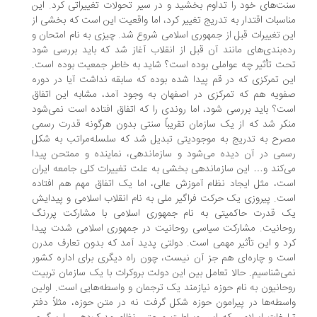
ت‌های خود را تداوم بخشید و در سیر تحولات تغییراتی کرد. این
اسبات اقتدار به تدریج تغییر کرد، اما واقعیت این است که بخشی از
ن تغییرات قبل از جمهوری اسلامی شروع شد. چیزی به نام امتحان و
ه‌بندی‌های مانند آن قبل از انقلاب آغاز شد که باید بررسی شود
ت تأثیر چه عواملی بوده است؟ شاید به خاطر جمعیت بوده است.
ن تمرکزی که در قم پیدا شده بوده که سابقه نداشت آیا در دوره
ویه هم که تمرکزی در اصفهان به وجود آمد، مشابه این اتفاق
ت؟ باید بررسی شود، اما روندی را که اتفاق افتاده است نمی‌شود
کر شد که از یک سازمان تقریباً سنتی بدون هرگونه قدرت رسمی
رح به تدریج به موجودیتی تبدیل شد که سلسله‌مراتب به شکل
می در آن دیده می‌شود و سازماندهی، نماینده و ممتحن پیدا
‌کند و… این سازماندهی بخشی به علت تغییرات کلی جامعه ایران
ت، مثل ایجاد نظام آموزش عالی، اما یک اتفاق مهم هم افتاده
ت. پیروزی یک حرکت فراگیر ملی به نام انقلاب اسلامی و پیدایش
ک قدرت حاکمیتی به نام جمهوری اسلامی با مشارکت پررنگ
حانیت. مشارکت سیاسی روحانیت در جمهوری اسلامی شدت پیدا
د و این تأثیر مهمی است. دولتی پدید آمد که بدون تعارف مدرن
ت و چاره‌ای هم جز آن نیست، چون راه دیگری برای اداره کشور
ی‌شناسیم. حالا تعامل بین این دولت بروکرات با یک سازمان تربیت
حانیون به نام حوزه نیازمند یک ترجمان و واسطه‌هایی است. اولین
سطه‌ها در پیرامون حوزه شکل گرفت نه در متن حوزه، مثلاً دفتر