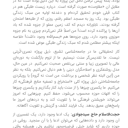
ده، بلکه پیش نرفتن کامل این پروژه به این دلیل بوده است که در
ابل آن «مقاومت» صورت گرفته‌ است. درباره زیست طلبگی هم در
اب قبلی خودم تحقیق کرده‌ام و دغدغه اولیه من سبک زندگی
بگی بود. یک روز به مسجد اعظم رفتم، روزی که از طلبه‌ها امتحان
فته بودند، ناباورانه دیدم که کف زمین مملو از جزوه شده که باد
‌ها را پراکنده کرده است! من اصلاً فکر نمی‌کردم چیزی به نام جزوه
زوی وجود دارد، روی جزوه‌ها هم «بسم‌الله» وجود داشت! خلاصه
نکه بیشتر مطئمن شدم که سبک زندگی طلبگی عوض شده است.
ر تحقیقاتی ما در جامعه‌شناسی تشیع، ذیل پروژه نصری-کُربَنی
ست. ما تقدیس‌گر سنت نیستیم. ما از لزوم بازگشت به دوره‌ای
لی با تصویری زیبا و سنتی بی‌نقص صحبت نمی‌کنیم. در عین حال،
ل روشنفکری و اصلاحگران دینی را هم دنبال نمی‌کنیم. بلکه به نظر
 (این البته نظر شخصی و برداشت من است نه گروه) با رویکردی
معه‌شناختی ذیل پروژه کلی «استخراج و تصفیه منابع فرهنگی» کار
‌کنیم. ما یکسری چیزها را از سنت باید کنار بگذاریم و یکسری چیزها
 که امّهات حوزه محسوب می‌شود، حفظ کنیم. چیزهایی که امروز
‌تواند خویشتن فرهنگی ما را تقویت کند و به دردهای امروز ما
سخ‌های عمیق بدهد. یک فرایند کشف و گزینش و تقویت آگاهانه.
ت‌الاسلام حاج‌ سیدجوادی:
یک ادعا وجود دارد، یک تفسیری از
 وجود دارد و داده‌هایی که می‌توان ادعا را با آن سنجید. روشی در
زه داریم که شاید خیلی فرضیه‌محور نباشیم ولی همیشه وقتی