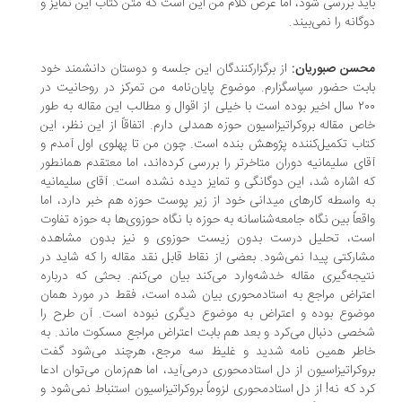
ید بررسی شود، اما غرض کلام من این است که متن کتاب این تمایز و
گانه را نمی‌بیند.
حسن صبوریان:
از برگزارکنندگان این جلسه و دوستان دانشمند خود
بت حضور سپاسگزارم. موضوع پایان‌نامه من تمرکز در روحانیت در
۲۰۰ سال اخیر بوده است با خیلی از اقوال و مطالب این مقاله به طور
ص مقاله بروکراتیزاسیون حوزه همدلی دارم. اتفاقاً از این نظر، این
اب تکمیل‌کننده پژوهش بنده است. چون من تا پهلوی اول آمدم و
ای سلیمانیه دوران متاخرتر را بررسی کرده‌اند، اما معتقدم همانطور
 اشاره شد، این دوگانگی و تمایز دیده نشده است. آقای سلیمانیه
 واسطه کارهای میدانی خود از زیر پوست حوزه هم خبر دارد، اما
قعاً بین نگاه جامعه‌شناسانه به حوزه با نگاه حوزوی‌ها به حوزه تفاوت
ست، تحلیل درست بدون زیست حوزوی و نیز بدون مشاهده
ارکتی پیدا نمی‌شود. بعضی از نقاط قابل نقد مقاله را که شاید در
یجه‌گیری مقاله خدشه‌وارد می‌کند بیان می‌کنم. بحثی که درباره
تراض مراجع به استادمحوری بیان شده است، فقط در مورد همان
ضوع بوده و اعتراض به موضوع دیگری نبوده است. آن طرح را
صی دنبال می‌کرد و بعد هم بابت اعتراض مراجع مسکوت ماند. به
اطر همین نامه شدید و غلیظ سه مرجع، هرچند می‌شود گفت
وکراتیزاسیون از دل استادمحوری درمی‌آید، اما هم‌زمان می‌توان ادعا
د که نه! از دل استادمحوری لزوماً بروکراتیزاسیون استنباط نمی‌‌شود و