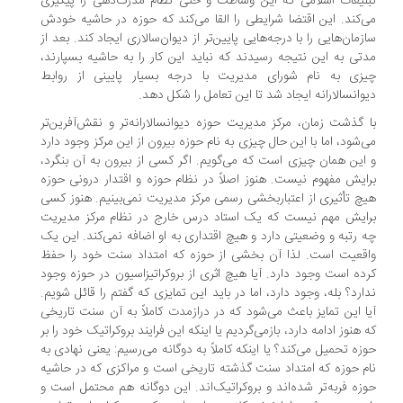
لیغات اسلامی که این وساطت و حتی نظام مدرک‌دهی را پیگیری
‌کند. این اقتضا شرایطی را القا می‌کند که حوزه در حاشیه خودش
زمان‌هایی را با درجه‌هایی پایین‌تر از دیوان‌سالاری ایجاد کند. بعد از
تی به این نتیجه رسیدند که نباید این کار را به حاشیه بسپارند،
زی به نام شورای مدیریت با درجه بسیار پایینی از روابط
وانسالارانه ایجاد شد تا این تعامل را شکل دهد.
 گذشت زمان، مرکز مدیریت حوزه دیوانسالارانه‌تر و نقش‌آفرین‌تر
‌شود، اما با این حال چیزی به نام حوزه بیرون از این مرکز وجود دارد
این همان چیزی است که می‌‌گویم. اگر کسی از بیرون به آن بنگرد،
ایش مفهوم نیست. هنوز اصلاً در نظام حوزه و اقتدار درونی حوزه
چ تأثیری از اعتباربخشی رسمی مرکز مدیریت نمی‌بینیم. هنوز کسی
ایش مهم نیست که یک استاد درس خارج در نظام مرکز مدیریت
 رتبه و وضعیتی دارد و هیچ اقتداری به او اضافه نمی‌کند. این یک
قعیت است. لذا آن بخشی از حوزه که امتداد سنت خود را حفظ
ده است وجود دارد. آیا هیچ اثری از بروکراتیزاسیون در حوزه وجود
ارد؟ بله، وجود دارد، اما در باید این تمایزی که گفتم را قائل شویم.
ا این تمایز باعث می‌شود که در درازمدت کاملاً به آن سنت تاریخی
 هنوز ادامه دارد، بازمی‌گردیم یا اینکه این فرایند بروکراتیک خود را بر
زه تحمیل می‌کند؟ یا اینکه کاملاً به دوگانه می‌رسیم: یعنی نهادی به
م حوزه که امتداد سنت گذشته تاریخی است و مراکزی که در حاشیه
زه فربه‌تر شده‌اند و بروکراتیک‌اند. این دوگانه هم محتمل است و