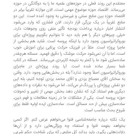
تقدم این روند فعلی در حوزه‌های علمیه ما را به دوگانگی در حوزه
‌رساند. اقتصاد حوزه موضوع مهمی است، الان موازنه تقریباً برابر در
تصاد حوزه بین منابع سنتی و غیرسنتی به وجود آمده است. این دو
ابع تقریباً در یک بزرگی قرار دارند، الان فشاری که وارد می‌شود
تشار اخبار درباره پرداخت بودجه تأثیر منفی روی وجوهات دارد،
لی چیزهای دیگر را هم باید دید تا بتوانیم بگوییم پروژه‌‌ای برای
روکراتیزاسیون وجود دارد یا اینکه پروسه است. شاید هم بخشی از
جرا پروژه است. مثلاً در فیزیک حرکت پرتابی برای آموزش خوب
ت، اما با آن نمی‌شود حرکت موشک را دقیق فهمید. مسئله هرچقدر
ده‌سازی شود ما را کمتر به نتیجه کاربردی می‌رساند. مسئله در کتاب
ما بسیار ساده شده است. آیا روند پروژه‌ای در ماجرای
روکراتیزاسیون اصلاً وجود ندارد؟ بله در بخش‌هایی وجود دارد. وقتی
 سخنان آقای مصباح یزدی و آقای محمد یزدی توجه کنیم، بله این
 نقش پروژه‌ای را پررنگ‌تر می‌کند، اما می‌شود به نظرات و داد‌ه‌های
گری هم استناد کرد که نشان دهد بخش مهمی از تغییر و تحولات
زه پروسه است. یکی از مشکلات ما در زمینه مطالعات و فهم دین،
ده‌سازی بیش از حد مسائل است. ساده‌سازی ایده اولیه فقط برای
روع بحث مناسب است.
 نکته درباره جامعه‌شناسی فتوا می‌خواهم عرض کنم. اگر کسی
واهد بفهمد فتوا و استفتاء چه ویژگی‌هایی دارد و از آن‌ها
الت‌هایی بگیرد، باید بداند کل منابعی که برای شناخت حکم شرعی