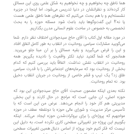
ا ناطق چه بخواهیم و چه نخواهیم به شکل علمی روی این مسائل
ر کرده‌اند و نظراتشان در دنیا تدریس می‌شود، اما اینجا در جزیره
سته‌ایم و با هم بحث می‌کنیم که نظرهای هما ناطق علمی هست
 نه؟! این گفت‌وگوها باید باعث شود مسئله حوزه را به بحث
صصی به خصوص در ساحت علوم انسانی مدرن بگذاریم.
 مورد مقاله اول کتاب با آقای حاج سیدجوادی اختلاف نظر دارم. شما
‌گویید مشارکت سیاسی روحانیت در انقلاب به طور کامل اتفاق افتاد
این را فرض می‌گیرید و بقیه مسائل را بر آن مبنا جلو می‌برید.
انجور که شما گفتید نباید تکثر واقعیت را نادیده بگیریم: همه
حانیت در انقلاب نقش نداشت. اتفاقاً باید بررسی کنیم که کدام
ش از روحانیت بود که سرمایه‌های اجتماعی‌اش را با قدرت سیاسی
ق زد؟ یک تیپ و قشر خاصی از روحانیت در جریان انقلاب دخیل
د. نه تمام روحانیت.
ته بعدی اینکه مضمون صحبت آقای حاج سیدجوادی این بود که
زه اصلی، آن جایی است که مراجع در حال کارند و این بخش
یریتی هم کار خود را انجام می‌دهد. عرض من این است که با
سیس مرکز مدیریت و شورای عالی حوزه با دونقطه عطف در حوزه
اجهیم که پروژه‌ای را برای بروکرات‌شدن حوزه ایجاد می‌کند. اینکه
وییم این پروژه جز تغییراتی سطحی کاری نکرده است، به دلیل این
ست که فکر کنیم خود پروژه از اساس دنبال همین تغییرات سطحی