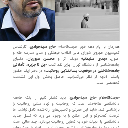
‌زمان با ایام دهه فجر حجت‌الاسلام
حاج سیدجوادی
، کارشناس
یسیون حوزوی شورای عالی انقلاب فرهنگی و مدیر مدرسه فقه و
صول،
مهدی سلیمانیه
مولف اثر و
محسن صبوریان
، دکترای
معه‌شناسی از دانشگاه تهران، برای نقد کتاب «
پل تا جزیره: تأملاتی
معه‌شناختی در موقعیت پساانقلابی روحانیت
» در دفتر ایکنا حضور
افتند. آنچه از نظر می‌گذرانید، حاصل بخش اول این نشست
خصصی است:
جت‌الاسلام حاج سیدجوادی:
باید تشکر کنیم از اینکه جامعه
نشگاهی علاقه‌مند است که روحانیت و نهاد سنتی روحانیت را
زشناسی کند. شاید این معرفی و تحلیل‌های ارائه‌شده کامل نباشد، اما
صت گفت‌وگو و این امکان را به وجود می‌آورد که نسل جدید
نشگاهی با ادبیات خود به تحلیل روحانیت بپردازد. چند سالی است
 در موضوع جامعه‌شناسی تشیع، روحانیت و … افراد با رویکردهای