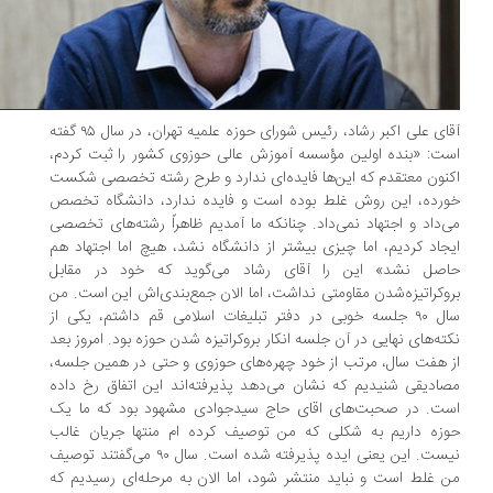
آقای علی اکبر رشاد، رئیس شورای حوزه علمیه تهران، در سال ۹۵ گفته
ت: «بنده اولین مؤسسه آموزش عالی حوزوی کشور را ثبت کردم،
نون معتقدم که این‌ها فایده‌ای ندارد و طرح رشته تخصصی شکست
رده، این روش غلط بوده است و فایده ندارد، دانشگاه تخصص
‌داد و اجتهاد نمی‌داد. چنانکه ما آمدیم ظاهراً رشته‌های تخصصی
جاد کردیم، اما چیزی بیشتر از دانشگاه نشد، هیچ اما اجتهاد هم
اصل نشد» این را آقای رشاد می‌گوید که خود در مقابل
وکراتیزه‌شدن مقاومتی نداشت، اما الان جمع‌بندی‌اش این است. من
سال ۹۰ جلسه‌ خوبی در دفتر تبلیغات اسلامی قم داشتم، یکی از
ته‌های نهایی در آن جلسه انکار بروکراتیزه شدن حوزه بود. امروز بعد
 هفت سال، مرتب از خود چهره‌های حوزوی و حتی در همین جلسه،
ادیقی شنیدیم که نشان می‌دهد پذیرفته‌اند این اتفاق رخ داده
ست. در صحبت‌های اقای حاج سیدجوادی مشهود بود که ما یک
زه داریم به شکلی که من توصیف کرده ام منتها جریان غالب
نیست. این یعنی ایده پذیرفته شده است. سال ۹۰ می‌گفتند توصیف
 غلط است و نباید منتشر شود، اما الان به مرحله‌ای رسیدیم که