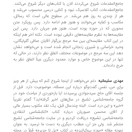
مع‌المقدمات شروع می‌کردند الان با کتاب‌های دیگر شروع می‌کنند.
مع‌المقدمات، کتاب کلاسیک نبود و کتابی درسی محسوب می‌شد و
 از چندی به روز هم می‌شد. در سطوح عالی است که رسائل،
اسب و کفایه می‌خوانند و هنوز هم ادامه دارد. پس رویکرد متن
حوری که در حوزه بوده است، هنوز هم جریان دارد. پس این
ایسه‌ها به نظرم مقایسه‌های دقیقی نبوده است. نکته آخر هم اینکه
 این کتاب مقایسه‌ای بین سه مرجع بزرگوار آقایان صافی گلپایگانی،
ید خراسانی و شبیری زنجانی انجام شده است و می‌خواهد نشان
د این سه مرجع در موضوعات مختلف اتفاق نظر دارند، در حالی که
ها در این موضوع خاص و موارد معدود دیگری عیناً اتفاق نظر به
ج داده‌اند.
دی سلیمانیه
: دلم می‌خواهد از اینجا شروع کنم که بیش از هر چیز
ای من، نفسِ گفت‌وگو درباره این مسئله، موضوعیت دارد. قبل از
سه آقای حاج سیدجوادی پرسیدند آیا بازخوردی از مباحث خود در
وه جامعه‌شناسی تشیع در سال‌های اخیر گرفته‌اید؟ گفتم تقریباً
یر» و این درد است. البته چندسال قبل، یک نقد مکتوب بسیار عالی
ز آقای محسن صبوریان درباره کتاب «کتابشناسی انتقادی
معه‌شناسی تشیع» دریافت کردیم و در سایت جامعه‌شناسی تشیع
تشر شد. ولی جز آن، مطلب دیگری به دست ما نرسید. به عنوان
ونه مقاله «حوزه بروکراتیزه» در کتاب «پل تا جزیره» قبلاً در مجله