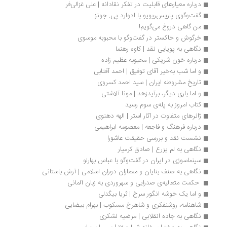
درباره معیارهای قابلیت در تفکر نقادانه | علی غزالی‌فر
گفت‌وگوی پاریس‌ریویو با ادوارد پی. جونز
من گاهی دروغ می‌گویم!
خرگوش و خاکستر در گفت‌وگو با محبوبه موسوی
نگاهی به پویایی نقد | کاوه رهنما
درباره خون شریکی | محبوبه عظیم زاده
و اما شب به‌خیر آقای توفیق | احمد آفتابی
تاریخ مشروطه ایران | سید احمد کسروی
و اما باری دیگر، برآیدزهد | مونا آلاشتی
کتاب امروز به پله‌ی سوم رسید
ژانرهای متفاوت در آثار استر | الهه دهنوی
درباره فرهنگ و فاجعه | معصومه ابراهیمی
نشست نقد و بررسی حقیقت عاشورا 
نگاهی به لم یزرع | صاد‌ق کرمیار
سینماسوزی در ایران در گفت‌وگو با عباس بهارلو
نگاهی به صنف بنایان و معماران دوران اسلامی | آرش باستانی
 حکمت متعالیه‌ی صدرایی و سهروردی به زبان آلمانی 
و اما یک خوشه انگور سرخ | ثریا بیگدلی
شاهنامه، روشنفکری و شاهرخ مسکوب | بهرام بیضایی
نگاهی به جاده انقلابی | مرضیه لشکری