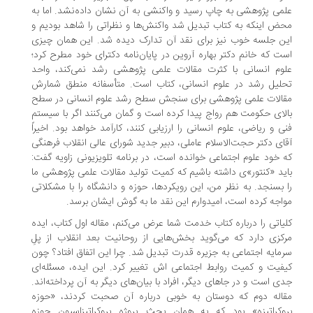
می پژوهشی به چاپ رسید و واکنشی به آن نشان داده‌نشد. اما به
ض اینکه به کتاب تبدیل شد واکنش‌ها و نظراتی را شاهد بودیم و
ن جلسه خوب نیز برای نقد آن تدارک دیده شد. این همان چیزی
ت که خانم دکتر بهاره آروین در پایان‌نامه دکترای خود مطرح کرد؛
وم انسانی با کثرت مقالات علمی پژوهشی رشد نمی‌کند، واحد
لیل رشد در علوم انسانی، کتاب است. متأسفانه منطق شمارش
الات علمی پژوهشی برای سنجش سطح رشد علوم انسانی در سطح
لای حکومت هم رواج پیدا کرده است و گمان می‌کنند اگر با سیستم
ی و ریاضی، علوم انسانی را ارزیابی کنند، کارآمد خواهد بود. اخیراً
ای دکتر حجت‌الاسلام عاملی، دبیر جدید شورای عالی انقلاب فرهنگی
 خود علوم اجتماعی خوانده است، در برنامه تلویزیونی زاویه گفت:
ید «کنتور»ی داشته باشیم که کمیت تولید مقالات علمی پژوهشی ما
 بسنجد. به نظر من، این رویکردها، حوزه و دانشگاه را با مشکلاتی
اجه کرده است، امیدوارم این نقد ما به گوش ایشان برسد.
یاتی را درباره کتاب خدمت شما عرض می‌کنم، مقاله اول کتاب، ایده
کزی دارد که می‌گوید بخش‌هایی از روحانیت بعد انقلاب از پلِ
مایه اجتماعی به جزیره قدرت تبدیل شد. چرا این اتفاق افتاد؟ چون
فیت و کمیت روابط اجتماعی ‌اش تغییر کرد. این ایده، مسئله‌ای
ی است و در جاهای دیگر، افراد با بیان‌های دیگر به آن پرداخته‌اند.
اله دوم که دوستان به خوبی درباره آن صحبت کردند، «حوزه
وکراتیزه» بود که به همان بحث پروژه بروکراتیزاسیون حوزه