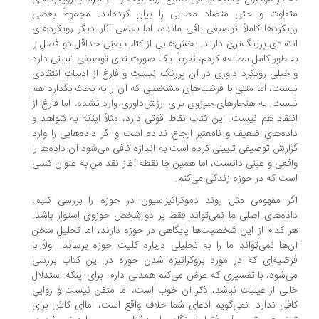
فاوت و حتی متضاد مطالبی را بیان کرده‌اند. مجموعاً بعضی
یکردها کاملاً توصیفی باقی مانده، اما بعضی آثار دیگر رویکردهای
تقادی پررنگ‌تری دارند. بخش‌هایی از کتاب یعنی حداقل دو فصل را
 طور کامل مطالعه کردم، تقریباً یک صورت‌بندی توصیفی تبیینی دارد
خیلی رویکرد داوری در آن پررنگ نیست و فارغ از ادبیات انتقادی
ست، اما متنی با فرضیه‌های مشخصی که آن را به بحث بگذارد هم
ست. به هنجارهای حوزوی برای ارزش‌داوری وارد نشده، اما فارغ از
تقاد هم نیست. این کتاب نقاط قوتی دارد، مثلاً اینکه به شواهد و
ده‌های ضعیف و نامعتبر ارجاع نداده است و اگر داده‌هایی را وارد
ارش توصیفی تبیینی کرده‌ است به اندازه کافی می‌شود آن داده‌‌ها را
قعی و عینی دانست، اما همین جا نقطه آغاز نقد من به عنوان کسی
ت که در حوزه زندگی می‌کنم.
ر مفهومی مثل روند دموکراتیزاسیون در حوزه را بررسی کنیم،
ده‌های اصلی ما نمی‌تواند فقط بر دو شخص حوزوی استوار باشد.
 کدام از این شخصیت‌ها پایگاهی در حوزه دارند، اما تحلیل سخن
‌ها نمی‌تواند ما را به تحلیلی درباره کلیت حوزه برساند. اولاً با
ضیه‌ای که در مورد بروکراتیزه‌ شدن حوزه در این کتاب بررسی
‌شود، با تفسیری که عرض می‌کنم همدلی دارم. برای اینکه استدلال
لی از عینیت نباشد، ذکر آن خوب است، اما متقن نیست و رواییِ
فی ندارد. نمی‌گویم ادعای شما خلاف واقع است، اما‌ای کاش برای