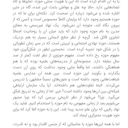
 به آن اقدام کرده است که این با هویت سنتی حوزه، تمایزها و گاه
اد‌هایی دارد. حالا چه علل و عواملی باعث این شده، گاه در متن
اره شده و می‌شود درباره آن صحبت کرد. نکته‌ای برای ما که در
زه هستیم وجود دارد که برایمان کاملاً محسوس است و کسی که از
رون نگاه کند، متوجه آن نمی‌شود‌. یک نهاد غیررسمی به معنای
رن به نام حوزه وجود دارد که باید میان آن با روحانیت اجمالاً
ایزی قائل شد. گرچه از نظر منابع انسانی بسیار به هم نزدیک
تند، حوزه نهادی اجتماعی و تربیتی است که در سیر زمان تطوراتی
 در شکل خود تجربه کرده است‌. نخستین تطور در شکل‌گیری خود
هوم حوزه رخ داده است. مفهوم حوزوی از نظر لغت کمتر از صد
ل سابقه دارد. مجموعه‌ای از مدرسه‌های علمیه بوده که با هم
اهنگی داشتند، اما واقعاً جایی وجود نداشت که روی آن دست
گذارند و بگویند این حوزه است. بین همه آن مدارس علمیه
اهت‌هایی وجود داشته است و متون‌های نسبتاً مشابهی را تدریس
‌کردند. البته تفاوت‌هایی هم داشته‌اند. آیا یک سازمان ارتباطی
که‌ای بین آن‌ها وجود داشته است؟ خیر، اما از زمانی به تدریج شکل
‌گیرد. چرا؟ می‌شود از نظر تاریخی بررسی کرد که چرا مجبور
‌شویم بعد از زمانی مفهومی به نام حوزه را استخدام کنیم. شاید یک
اد رقیبی که برای علم جدید پیدا شد، این را به حوزه القا کرد که برای
د هویت متمرکزی ایجاد کند.
ا با همه این‌ها حوزه با مناسباتی که از جنس اقتدار بود و نه قدرت،