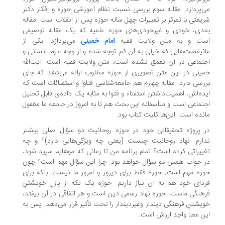
‌پردازد. مقاله سوم بررسی نسبت نظام آموزشی حوزه و افکار دکتر
یعتی با تمرکز بر تغییرات چهل ساله حوزه پس از انقلاب است. مقاله
دی، خودی و غیرخودی‌های حوزه علمیه که یک مقاله توصیفی
ست و به متن ولایت فقیه
امام خمینی
می‌پردازد. یکی از
نیفست‌هایی که خیلی به آن کم توجه شده و از وجه علوم انسانی و
تماعی در آن تعمق نشده است، متن ولایت فقیه است. آیت‌الله
ینی در این متن تصویری از حوزه مطلوب ارائه می‌دهد که جای
رسی دارد. مقاله چهارم هم جامعه‌شناسی فتاوا و استفتائات است که
ده‌اش، اهمیت‌داشتن‌ استفتاء و فتوا به مثابه یک داده‌ی قابل تحلیل
تماعی است و متأسفانه این بحث هم تا به امروز در جامعه ما مغفول
نده است. این‌ها کلیت کتاب بود.
 پروژه تحقیقاتی خود در حوزه روحانیت دو سؤال اصلی بیشتر
ارم. نهاد روحانیت چیست (یعنی چه ویژگی‌هایی دارد)؟ و چه
ییراتی کرده است؟ تمام برنامه من تا زمانی که موهایم سپید شود،
 جواب همین دو سؤال خواهد بود. چرا این سؤال مهم است؟ چون
زه مهم است. حوزه فقط برای دیروز و امروز ما نیست، بلکه برای
دای خود هم به آن نیاز داریم. حوزه یک تکه از پازلِ خویشتنِ
هنگی ماست، حوزه نهاد رسمی دین است و هر اتفاقی در آن بیفتد،
یشتنِ فرهنگی دیندار وغیردیندار را تحت تأثیر قرار می‌دهد. پس به
ن معنا واجد ارزش است.