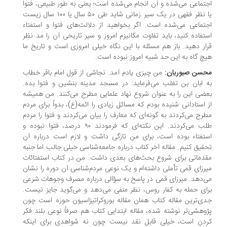
تماعی می‌شده و آن انجام می‌شده است؛ یعنی به طور طبیعی، فتوا
یا نظر فقهی در یک سیر زمانی شاید طی ۵۰ سال یا ۱۰۰ سال زیست
تماعی می‌شده است. اگر بخواهید از دلالت‌های فتوا و استفتاء
تفاده کنید، باید تفاوت مکانیزم امروز و سیر تاریخی آن را مد نظر
ار دهید. باز هم مسئله با این نگاه خیلی امروزی است و تاریخ ما
چ گاه به این حد شبیه امروز نبوده است.
حسن صبوریان:
من چیزی یادم آمد. نجاشی از قول امام باقر خطاب
 ابان بن تغلب می‌فرماید: در مسجد مدینه بنشین و فتوا بده.
ضی این را به عنوان شروع نهاد علمایی مطرح می‌کنند. من همیشه
 استادانی شنیده بودم که مسائل زیادی را ائمه(ع)، بدواً برای مردم
رح می‌کردند به گونه‌ای که معارف را بیان می‌کردند و فتوا را مردم
طلب می‌کردند. این نکته‌ای که فرمودند ۹۰ درصد، فتوا نبوده و
تفتاء بوده است، برای من تازگی داشت و لازم است درباره آن
قیق کنیم. مقاله آخر کتاب درباره جامعه‌شناسی خیلی جالب اما جنبه
دماتی برای شروع بحث‌های بعدی داشت. من در کتاب استفتائات
رزای قمی تأملی داشته‌ام و یک نوعی مردم‌شناسی آن دوره را نشان
‌دهد. میرزای قمی در پاسخ به سؤالی درباره مصرف وجوهات شرعی
ای حمله به کفار روس، نظر منفی می‌دهد و می‌گوید جایز نیست.
ی‌ترین مقاله کتاب همان مقاله بوروکراتیزاسیون حوزه است چون
وهشی‌تر نوشته شده، مقاله ابتدایی کتاب هم صرفاً نوعی بلند فکر
ردن است، خیلی قابل نقد نیست چون نه شواهدی برای اینکه