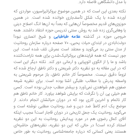
 مدل دانشگاهی فاصله دارد.
ته بعدی این است که در همین موضوع بروکراتیزاسیون، مواردی که
ورده شده با یک شکل تأسف‌باری خوانده شده است. در همین
زوی‌های قدیم مخصوصاً آن‌هایی که بعداً به آن‌ها انگ اصلاح دینی
 وهابی‌گری زده شد به روش سنتی تدریس حوزه انتقاد داشتند. همه
روجی حوزه در گذشته
علامه طباطبایی
و شیخ انصاری نبود!
دولت‌آبادی در ابتدای حیات یحیی، ۷۰ صفحه درباره سازمان روحانیت
 مدل سنتی بد می‌گوید و معتقد است عمرش تلف شده است. این
ر نیست که همه فرایندهای بروکراتیک‌شدن برای همه ناراحت‌کننده
شد و ما را از الگوی اتوپیایی و آرمانی دور کند. نکته دیگر این است
 در این مقاله به دو نظریه دکتر شریعتی و دکتر ناطق ارجاع شده که
وماً دقیق نیست. مخصوصاً کار خانم ناطق، باز مرحوم شریعتی به
سطه پدرش با مطالب طلبگی آشنا بوده است. برای نظریه شیعه
وی هم شواهدی نمی‌آورد و بیشتر مطلب جدلی بوده است. کسی
 خیلی پی آن را نگرفت که برایش شواهد بیاورد. کار خانم ناطق هم
ر ناتمام و آخرین کاری بود که در دوران حیاتشان انجام دادند. از
ضع یک آدم کاملاً ضد دین و ضد روحانیت مطلبی نوشته است و
‌گوید روحانیت یک جعل تاریخی در دوران قاجار است! عجیب اینکه
ای کمال رضوی هم در مورد پیدایش روحانیت به این دو نظریه
تناد کرده است! در حالی که این دو نظریه، نظریه‌های حاشیه‌ای
تند یعنی کسانی که درباره جامعه‌شناسی روحانیت به طور خاص