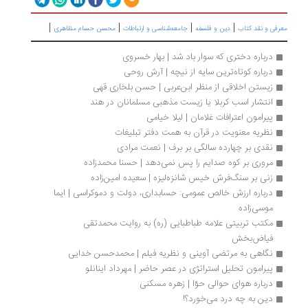
|
|
|
|
رفی و نقد کتاب
دین و فلسفه
جامعه‌شناسی و ارتباطات
محسن حسام مظاهری
درباره دختری که سوار باد شد | بهار خسروی
درباره کوتاه‌ترین سایه از نیچه | آرش روحی
زیستن اخلاقی از منظر ابن‌عربی | حسن بلخاری قهی
انتشار اسب کربلا یا زیست مذهبی مسلمانان در هند
پیرامون اعترافات غلامان | لیلا خیامی
نظریه معنویت در قرآن به همت دفتر تبلیغات
نقدی بر چهارده سالگی بر برف | نعمت مرادی
مروری بر کوه صدایم را پس نمی‌دهد | حسنا محمدزاده
زنی بر سنگ‌فرش خیس شانزه‌لیزه | سعیده امین‌زاده
درباره ارزش خالص عمومی: حسابداری، دولت و دموکراسی | ایما 
موسی‌زاده
مکتب تربیتی علامه طباطبایی (ره) به روایت محمدتقی 
فیاض‌بخش
نگاهی به مرتضی آوینی و نظریه فیلم | محمدحسن خدایی
پیرامون تحلیل استراتژی در عصر حاضر | مهرداد اینانلو
درباره هوای حوالی حوّا | زهره مسکنی
دین به چه درد می‌خورد؟!