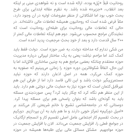
حانیت قبلاً «پُل» بوده، ارائه شده است و نه شواهدی مبنی بر اینکه
د انقلاب، «جزیره» شده باشد. به نظرم مقاله ابتدایی برای طرح
ث خوب بود اما اشکالاتی از منظر مفروضات اولیه در آن وجود دارد،
لاً فرض شده است که روحانیون همیشه تعاملات مالی داشته‌اند. در
لی که تعاملات مالی روحانیت برای طبقه‌ای روحانیت است که
ایندگان مراجع محسوب می‌شود. دوم هم اینکه تعاملات مالی کمتر از
د از خودِ بحثِ مرجعیت پدید آمده است.
 شکی ندارم که مداخله دولت، به ضرر حوزه است. دولت فقط باید
ک کند اما مزاحم نباشد؛ یعنی به یک ساختار لیبرالی درباره مدیریت
زه معتقدم چنانکه بعضی مراجع هم به چنین ساختاری قائل‌اند اما با
ن حال، اتفاقاً شکوفاترین دوره حوزه را زمانی می‌بینیم که صفویه به
وزه کمک می‌کرد، همه در اصل اذعان دارند که حوزه نباید
تمری‌بگیر دولت باشد و این تالی فاسد دارد اما از طرفی این هم
رقابل کتمان است که حوزه نیاز به حمایت مالی دولتی هم دارد. باید
 این منظر هم نگاه کرد که چکار باید کرد؟ پس صورت‌بندی مسئله
ید به گونه‌ای باشد که بتوان پاسخی هم برای مسئله پیدا کرد.
ستانی که در جامعه‌شناسی تشیع با خانم شریعتی کار می‌کنند بر
میل دورکیم» تمرکز خوبی دارند و ما هم باید به آن بپردازیم. دورکیم
 بحث تقسیم کار اجتماعی عامل اصلی تقسیم کار و انسجام ارگانیک
 جوامع فعلی را، افزایش جمعیت می‌داند. الان با افزایش جمعیت در
زه مواجهیم. مشکل مسائل مالی برای طلبه‌ها همیشه در حوزه