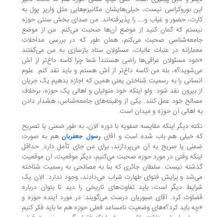
ن بوروکراسی نیست، خیلی‌هایشان مکانیزم‌هایی مثل واریز پول به
رت، حضور و غیاب و… را پذیرفته‌اند. من صدای بخش سنتی حوزه
ستم که گمان کنید از موضع آن‌ها صحبت می‌کنم. من از موضع
امعه‌شناسی صحبت می‌کنم، همان طور که در بررسی مداخلات
مارانه در عتبات عالیات، مسئولان ستاد بازسازی به من می‌گفتند
ود مسئولان عراقی‌ها راضی هستند! شما چرا کاسه داغ‌تر از آش
‌شوید؟»، بله من کاسه داغ‌تر از آش هستم و باید نقد کنم. علوم
سانی را به رسمیت‌ شناختن یعنی همین که اجازه بدهیم یک جریان
 بیرون نقد شود. ولو اینکه خود متولیان و اهالی یک حوزه، برخلاف
الح خود عمل کنند. یکی از وظیفه‌های جامعه‌شناس، هشدار دادن
 اهالی آن حوزه و میدان است.
ته دیگر اینکه مقایسه صفویه با دوره الان، به طور ضمنی یا تصریح
ه خیلی هم باب شده است و آقای
هم به صورت
رسول جعفریان
نی یا صریح به آن می‌پردازند، برای من جای تأمل دارد. حداقل
نکه وقتی در مورد حوزه صحبت می‌کنیم، دیگر موقعیت، آن موقعیتِ
شته نیست. سلطان جائری که بنا به مصالحی به رسمیت شناخته
‌شد و برایش فتوای طهارت شراب می‌دادند، وجود ندارد. الان یک
ایط دیگر است، باید تفاوت‌های تاریخی را دید تا بتوان درباره
اوت کرد. آقای صبوریان درست می‌گویند: در مورد آینده حوزه و
ه باید کرد؟»های وضعیت نامساعد فعلی حوزه هم ما باید فکر کنیم