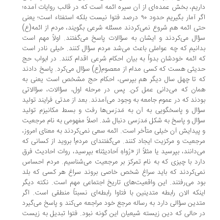
ریم، بخش عمده‌ای از آن سیره ائمه است که در قالب روایات آمده؛
اگر آمار بگیریم حدود ۹۰ درصد فتوا نیست بلکه استفتاء است؛ یعنی
ی ائمه هم شروع نمی‌کردند مسئله شرعی بگویند، مردم از ائمه(ع)
ال می‌کردند و ایشان به سؤالات پاسخ می‌گفتند. اولاً مهم است
انیم که چه عواملی باعث می‌شد مردم سؤال کنند. خیلی نادر است
 ائمه خودشان بدواً به بیان احکام شرعی اقدام کنند. در ابواب حج
یثی هست که کسی مدام از معصوم(ع) سؤال می‌کرد. پاسخ دادند
 تا چهل سال دیگر هم بپرسی، احکام حج مشخص است یعنی به
ان که می‌دانی عمل کن. پس در مرحله اول، سؤالات، سؤالاتی
دند که در عموم جامعه به وجود می‌آمدند. بعد از مدتی فرایند تولید
ال و پاسخگویی به آن به مَدرَس‌ها رفت و بسط مکانیزم تولید
ال و پاسخ به شکل مَدرَسی دنبال شد. اصلاً مفهومی به نام مرجعیت
پیدایش آن خیلی متأخر است. ائمه سعی نمی‌کردند به معنای امروز،
جعیت و مرکزیت ایجاد کنند. می‌گفتند‌‌ای مردم! بروید از کسانی که
‌دانند، بپرسید یا مثلاً از «رُواهِ اَحادیثِنا» بپرسید، روات احادیث فرق
رد با چیزی که به نام تمرکز بر مرجعیت می‌شناسیم. مردم احساس
ی‌کردند که باید سراغ شخص خاصی بروند سراغ هر کسی که بلد
د می‌رفتند. این واقعیت‌های تاریخ اجتماعی مهم است. نکته دیگر
نکه الان رابطه متدینین با فتاوا رابطه‌ای نسبتاً منطقی است. اگر
دین سؤالی دارد به رساله مرجع خود مراجعه می‌کند و پاسخ می‌گیرد
 حالی که دین زیسته شیعیان این گونه نبود. فتوا تبدیل به زیست