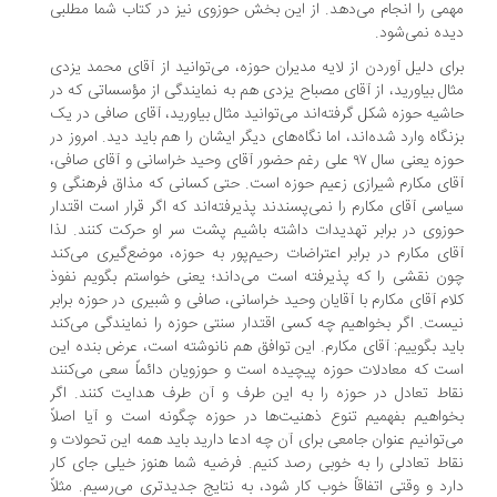
می را انجام می‌‌دهد. از این بخش حوزوی نیز در کتاب شما مطلبی
ده نمی‌شود.
ای دلیل آوردن از لایه مدیران حوزه، می‌توانید از آقای محمد یزدی
ال بیاورید، از آقای مصباح یزدی هم به نمایندگی از مؤسساتی که در
شیه حوزه شکل گرفته‌اند می‌توانید مثال بیاورید، آقای صافی در یک
نگاه وارد شده‌اند، اما نگاه‌های دیگر ایشان را هم باید دید. امروز در
حوزه یعنی سال ۹۷ علی رغم حضور آقای وحید خراسانی و آقای صافی،
ای مکارم شیرازی زعیم حوزه است. حتی کسانی که مذاق فرهنگی و
اسی آقای مکارم را نمی‌پسندند پذیرفته‌اند که اگر قرار است اقتدار
زوی در برابر تهدیدات داشته باشیم پشت سر او حرکت کنند. لذا
ای مکارم در برابر اعتراضات رحیم‌پور به حوزه، موضع‌گیری می‌کند
ن نقشی را که پذیرفته است می‌داند؛ یعنی خواستم بگویم نفوذ
ام آقای مکارم با آقایان وحید خراسانی، صافی و شبیری در حوزه برابر
ست. اگر بخواهیم چه کسی اقتدار سنتی حوزه را نمایندگی می‌کند
ید بگوییم: آقای مکارم. این توافق هم نانوشته است، عرض بنده این
ت که معادلات حوزه پیچیده است و حوزویان دائماً سعی می‌کنند
اط تعادل در حوزه را به این طرف و آن طرف هدایت کنند. اگر
واهیم بفهمیم تنوع ذهنیت‌ها در حوزه چگونه است و آیا اصلاً
‌توانیم عنوان جامعی برای آن چه ادعا دارید باید همه این تحولات و
اط تعادلی را به خوبی رصد کنیم. فرضیه شما هنوز خیلی جای کار
رد و وقتی اتفاقاً خوب کار شود، به نتایج جدیدتری می‌رسیم. مثلاً