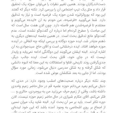
ت‌اندرکاران بودند. همین تغییر نظرات را می‌توان سوژه یک تحقیق
ار داد و مثل یک تیپ اجتماعی آن را بررسی کرد. نکته دیگر که گفتند
ن بود که بوروکراتیزه‌ شدن حوزه یک فرضیه است و نیاز به تدقیق
رد. شما می‌گویید «فرضیه»، من خودم به آن «ایده» می‌گویم و
تقدم تا فرضیه‌شدن هم فاصله دارد. چون الان هفت سال است که
ن مباحث را مطرح کرده‌ام اما درباره آن گفت‌وگو نشده است، عدم
ت‌وگو مانع تدقیق بحث است. در همین جلسه ایده‌های دیگری به
نم متبادر شد، ایده حوزه‌ دوگانه و بررسی اینکه چه اتفاقی در آینده
زه خواهد افتاد، ایده درخشانی است و آقای حاج سیدجوادی به آن
اره کردند. البته ایشان می‌گویند این دوگانگی ادامه نمی‌یابد و پایدار
یست که در جای خود، قابل بحث است. ایده جالب دیگر،
ی‌گرفتن روند تاریخی فتاوا و استفتائات به این معنا که انبوه دانشی
 شکل گرفته و به شکل مدرسی دنبال می‌شود، زمانی مورد سؤال
دند، اما از جایی به بعد شکلشان عوض شده است.
د نکته دیگر درباره صحبت‌های امشب وجود دارد: در حدی که
بال می‌کنم بعید می‌دانم حوزه علمیه قم در حال حاضر زعیم واحدی
شته باشد، وقتی از زعیم حرف می‌زنید من به بروجردی، حائری و …
ر می‌کنم، آقای مکارم شیرازی در حال حاضر زعیم حوزه نیست، الان
ره تکثر است. باید بر سر آن بحث کرد. البته شاید یک میزان نسبی
 اجماع بر روی اشخاصی به وجود آمده باشد که این خود ایده‌ای
گر و قابل پیگیری است. حتی تیپ سنتی حوزه هم که تحت تأثیر