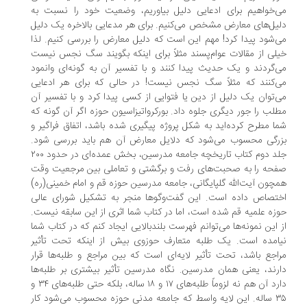
‌خواهیم برای ادعایی دلیل بیاوریم، وضعیت خود را نسبت به
یل‌های معارض مشخص می‌کنیم. برای هر مدعایی بالاخره یک دلیل
‌شود پیدا کرد! مهم این است که دلیل معارض را بررسی کنیم. لذا
لی از مقالات عوام‌پسند مثلاً برای اینکه بگویند سگ نجس نیست
‌گردند و یک حدیث پیدا کنند و با تفسیر آن به گونه‌ای وانمود
‌کنند که مثلاً سگ نجس نیست! در حالی که برای هر ادعایی
‌توان یک دلیل از دین یا فتوایی از کسی پیدا کرد و با تفسیر آن
لب را جور دیگری جلوه داد. بورکرواتیزاسیون حوزه اگر آن گونه که
ا مطرح کرده‌اید به شکل پروژه پیگیری شده باشد، اتفاق فراگیر و
رگی محسوب می‌شود که دلایل معارض آن هم باید بررسی شود.
جلد دوم کتاب تاریخچه جامعه مدرسین، بخش عمده‌ای در حدود ۲۰۰
حه را به صحبت‌های رفت و برگشتی و تعاملی بین مرجعیت وقت
چون آیت‌الله گلپایگانی، جامعه مدرسین حوزه قم و امام خمینی(ره)
تصاص داده است. این گفت‌وگوها منجر به تشکیل شورای عالی
زه علمیه قم شده است، اما در کتاب شما اثری از این سابقه نیست.
 این‌ نمونه‌ها می‌توانم فهرست بلندبالایی ایجاد کنم که در کتاب شما
امده است. یک طلبه متعارف حوزوی بیش از اینکه تحت تأثیر
اجع باشد، تحت تأثیر لایه‌ای است که بین مراجع و طلبه‌ها قرار
رند، یعنی همان مدرسین. نگاه مدرسین تأثیر بیشتری بر طلبه‌ها
دارد آن هم نه لزوماً طلبه‌های ۱۷ و ۱۸ ساله، بلکه حتی طلبه‌های ۳۴ و
۳۵ ساله. این لایه واسط که جامعه مدنی حوزه محسوب می‌شود کار