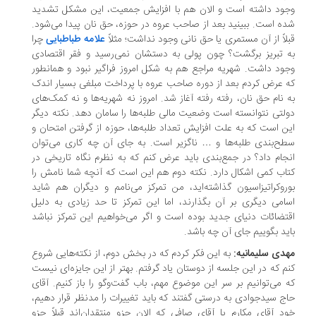
ود داشته است و الان هم با افزایش جمعیت، این مشکل تشدید
ه است. ببینید بعد از صاحب عروه در حوزه، حق نان پیدا می‌شود.
لاً از آن مستمری یا حق نانی وجود نداشت؛ مثلاً
علامه طباطبایی
چرا
 تبریز برگشت؟ چون پولی به دستشان نمی‌رسید و فقر اقتصادی
ود داشت. شهریه مراجع هم به شکل امروز فراگیر نبود و همانطور
 عرض کردم بعد از دوره صاحب عروه با پرداخت مبلغی بسیار اندک
 نام حق نان، رفته رفته آغاز شد. امروز نه شهریه‌ها و نه کمک‌های
لتی نتوانسته است وضعیت مالی طلبه‌ها را سامان دهد. نکته دیگر
ن است که به علت افزایش تعداد طلبه‌ها، حوزه از گرفتن امتحان و
ح‌بندی طلبه‌ها و … ناگزیر است. به جای آن چه کاری می‌توان
جام داد؟ در جمع‌بندی باید عرض کنم که به نظرم نگاه تاریخی در
اب کمی اشکال دارد. نکته دوم هم این است که آنچه شما نامش را
روکراتیزاسیون گذاشته‌اید، من تمرکز می‌نامم و دیگران هم شاید
امی دیگری بر آن بگذارند، اما این تمرکز تا حد زیادی به دلیل
تضائات دنیای جدید بوده است و اگر می‌خواهیم این تمرکز نباشد
ید بگوییم جای آن چه باشد.
دی سلیمانیه:
به این فکر کردم که در بخش دوم، از نکته‌هایی شروع
م که در این جلسه از دوستان یاد گرفتم. بهتر از این جایزه‌ای نیست
 می‌توانیم بر سر این موضوع مهم، باب گفت‌وگو را باز کنیم. آقای
ج سیدجوادی به درستی گفتند که باید تغییرات را مدنظر قرار دهیم،
د آقای مکارم یا آقای صافی که الان جزو منتقدان‌اند قبلاً جزو