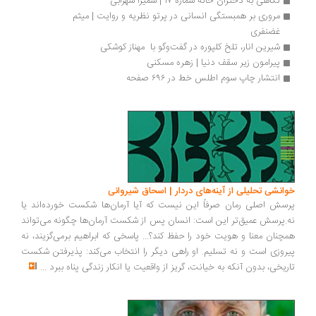
نگاهی به دختران خانه‌ شماره‌ ۱۷ | سمیرا سهرابی
مروری بر همبستگی انسانی در پرتو نظریه و روایت | میثم 
غضنفری
شیرین انار، تلخ کلپوره در گفت‌وگو با  مهناز کوشکی
پیرامون زیر سقف دنیا | زهره مسکنی
انتشار چاپ سوم اطلس خط در ۶۹۶ صفحه
انشی تحلیلی از آینه‌های دردار | اسحاق شیروانی
سش اصلی رمان صرفاً این نیست که آیا آرمان‌ها شکست خورده‌اند یا
.پرسش عمیق‌تر این است: انسان پس از شکست آرمان‌ها چگونه می‌تواند
چنان معنا و هویت خود را حفظ کند؟... پاسخی که ابراهیم برمی‌گزیند، نه
روزی است و نه تسلیم. او راهی دیگر را انتخاب می‌کند: پذیرفتن شکست
ریخی، بدون آنکه به خیانت، گریز از واقعیت یا انکار زندگی پناه ببرد
...