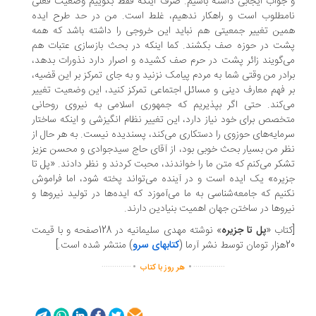
جواب ایجابی داشته باشیم. صرف اینکه فقط بگوییم وضعیت فعلی
مطلوب است و راهکار ندهیم، غلط است. من در حد طرح ایده
ین تغییر جمعیتی هم نباید این خروجی را داشته باشد که همه
ت در حوزه صف بکشند. کما اینکه در بحث بازسازی عتبات هم
‌گویند زائر پشت در حرم صف کشیده و اصرار دارد نذورات بدهد،
ادر من وقتی شما به مردم پیامک نزنید و به جای تمرکز بر این قضیه،
 فهم معارف دینی و مسائل اجتماعی تمرکز کنید، این وضعیت تغییر
‌کند. حتی اگر بپذیریم که جمهوری اسلامی به نیروی روحانی
خصص برای خود نیاز دارد، این تغییر نظام انگیزشی و اینکه ساختار
مایه‌های حوزوی را دستکاری می‌کند، پسندیده نیست. به هر حال از
ر من بسیار بحث خوبی بود، از آقای حاج سیدجوادی و محسن عزیز
کر می‌کنم که متن‌ ما را خواندند، محبت کردند و نظر دادند. «پل تا
یره» یک ایده است و در آینده می‌تواند پخته شود، اما فراموش
نیم که جامعه‌شناسی به ما می‌آموزد که ایده‌ها در تولید نیروها و
روها در ساختن جهان اهمیت بنیادین دارند.
تاب «
پل تا جزیره
» نوشته مهدی سلیمانیه در 128صفحه و با قیمت
ط نشر آرما (
کتابهای سرو
) منتشر شده است.]
.
.
..............
...............
هر روز با کتاب