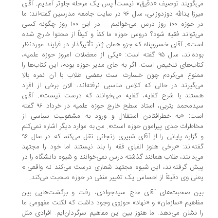
‌گویند توصیف «دقیق» نیست! پس یک مرحله جلوتر آمدیم. آقای
میرزا یدالله دوزدوزانی، سال ۹۶ در سایت جامعه مدرسین گفته‌اند: ما
در حوزه ۱۰۰ روز درس می‌خوانیم .. در این ۱۰۰ روز چگونه کسی
‌تواند فقیه شود؟ دروس حوزه ما کمّاً و کیفاً از محتوا خارج شده
ت». آقای خسروپناه که جزو همان ژانر تأثیرگذار در فرایند موردنظر
بوده‌اند، سال ۹۵ گفته است: «یکی از معضلات امروز حوزه علمیه،
اب‌های تلخیص است. اگر به جای مدیر حوزه بودم، این کتاب‌ها را
منوع می‌کردم چون خسارت است بعضی طلاب با آن نمره بالا
‌گیرند در حالی که کلاس‌ مناسبی نرفته‌اند، الان برخی از افراد
تند با شرح کفایه، کفایه می‌خوانند که درست نیست». آقای
سیدمحمد یثربی، استاد سطح خارج حوزه علمیه در خرداد ۹۶ گفته
ست: «به خطرافتادن استقلال و ورود به مشغولیت سیاسی از
اطرات جدی پیرامون حوزه است». من به موارد دیگر اشاره نمی‌کنم
و گزاره پایانی را از آقای شبیری زنجانی نقل می‌کنم که در سال ۹۶
ته‌اند: «برخی هنوز الفبای فقه را بلد نیستند اما خود را مجتهد
‌دانند، طلاب همانند گذشته درس نمی‌خوانند و شیوه دانشگاه را در
ش گرفته‌اند، این شیوه مجتهد شعاری درست می‌کند نه واقعی.»
نی وی دقیقاً از احساس یک تغییر منفی در حوزه صحبت می‌کند.
ین صحبت‌های آقای حاج سیدجوادی، رفت و برگشت‌هایی بین
اهیم «سازمان» و «نهاد» حوزوی وجود داشت که لکنت مفهومی ما
 نشان می‌دهد. ما هنوز بین این مفاهیم سرگردان‌ایم. افرادی مثل