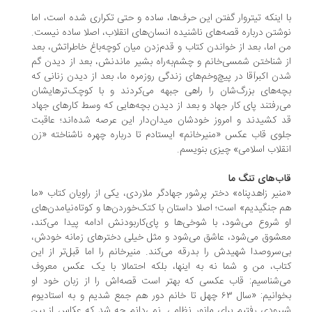
 اینکه تیتروار گفتن این حرف‌ها، ساده و حتی تکراری شده است، اما
شتن درباره قصه‌های ناشنیده‌ انسان‌های انقلاب، اصلا ساده نیست.
 اما، بعد از خواندن کتاب و قدم‌زدن میان کوچه‌باغ خاطراتش، بعد
 شناختن شمسی‌خانم و چشم‌به‌راه بشیر ماندنش، بعد از دیدن گم‌
ن اکبرآقا در پیچ‌وخم‌های زندگی‌ روزمره‌ ما، بعد از دیدن‌ زنانی که
ه‌های بزرگ‌شان را راهی جبهه می‌کردند و با کوچک‌ترهایشان
‌رفتند پای‌ کار‌ جهاد و بعد از دیدن‌ بچه‌هایی که وسط کارهای جهاد
 کشیدند و امروز خودشان میدان‌دار این عرصه شده‌اند؛ عاقبت
وی قاب‌ عکس «منیرخانم» ایستادم تا درباره‌ چهره‌ ناشناخته‌ «زن‌
قلاب‌ اسلامی» چیزی بنویسم.
ب‌های تنگ‌ ما
نیر زاهدپناه» دختر‌ پرشور‌ جهادگر‌ ملاردی، یکی از راویان‌ کتاب «ما
 جنگیدیم» است؛ اصلا داستان با کتک‌خوردن‌ها و کوتاه‌نیامدن‌های
 شروع می‌شود، با شوخی‌ها و پای‌‌کاربودنش ادامه پیدا می‌کند،
شوق می‌شود، عاشق می‌شود و مثل خیلی دخترهای زمانه‌ خودش،
‌سروصدا شهیدش را بدرقه می‌کند. منیرخانم را اما قبل‌تر از این‌
اب، من و شما نه به اینها، بلکه احتمالا با یک عکس معروف
‌شناسیم: قاب‌ عکسی که بهتر است قصه‌اش را از زبان خود‌ او
بخوانیم: «سال ۶۳ چهل تا خانم دور هم جمع شدیم و به استادیوم
رودی رفتیم برای مانور نظامی. نمی‌دانم چه شد که عکاس از بین