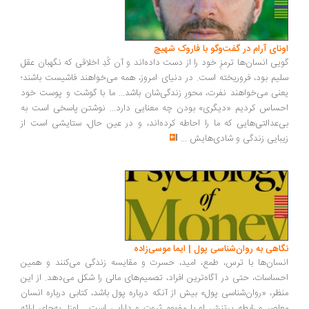
ونای آرام در گفت‌وگو با فاروک شهیچ
یی انسان‌ها ترمزِ خود را از دست داده‌اند و آن کُدِ اخلاقی که نگهبان عقل
یم بود، فروریخته است. در دنیای امروز، همه می‌خواهند فاشیست باشند؛
نی می‌خواهند نفرت، محورِ زندگی‌شان باشد... ما با گوشت و پوست خود
ساس کردیم «دیگری» بودن چه معنایی دارد... نوشتن پاسخی است به
‌عدالتی‌هایی که ما را احاطه کرده‌اند، و در عین حال، ستایشی است از
بایی زندگی و شادی‌هایش
...
اهی به روان‌شناسی پول | ایما موسی‌زاده
سان‌ها با ترس، طمع، امید، حسرت و مقایسه زندگی می‌کنند و همین
ساسات، حتی در آگاه‌ترین افراد، تصمیم‌های مالی را شکل می‌دهد. از این
ظر، «روان‌شناسی پول» بیش از آنکه درباره پول باشد، کتابی درباره انسان
اصر و رابطه پرتنش او با مفهوم ثروت و دارایی است... اوزل به‌جای ارائه