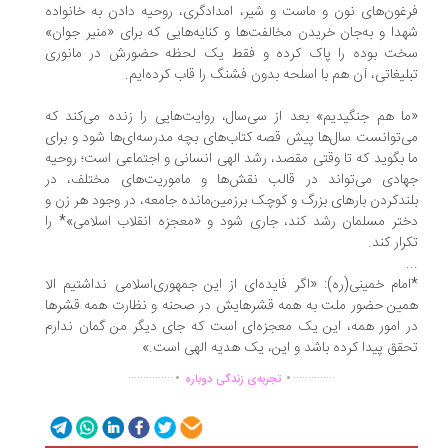
غون‌های نون و ماست و شیر، امدادگری، روحیه دادن به خانواده‌
دا و به‌جان خریدن‌ مخالفت‌ها و کنایه‌هایی که برای «منیر‌ جوان»
ت بوده را پاک کرده و فقط یک لحظه حضورش در مانوری
لیغاتی، آن هم با اسلحه‌ بدون فشنگ را قاب کرده‌ایم.
ا هم جنگیدیم» بعد از سی‌سال، روایت‌هایی را زنده می‌کند که
‌توانست سال‌ها پیش قصه‌ کتاب‌های بچه مدرسه‌‌ای‌ها شود و برای
 بگوید که تا وقتی مقصد، رشد‌ الهی‌ انسانی و اجتماعی است؛ روحیه‌
ادی می‌تواند در قالب نقش‌ها و ماموریت‌های مختلف، در
ندکردن‌ بارهای بزرگ و کوچک‌ برزمین‌مانده‌ جامعه، در وجود‌ هر زن و
تر‌ مسلمان رشد کند، جاری شود و «معجزه انقلاب اسلامی»* را
رار کند.
مام خمینی(ره): «اگر فایده‌ای از این جمهوری‌اسلامی نداشتیم الا
ین حضور ملت به همه قشرهایش در صحنه و نظارت همه قشرها
 امور همه، این یک معجزه‌ای است که جای دیگر من گمان ندارم
قق پیدا کرده باشد و این، یک هدیه الهی است.»
.
.
...............
..............
تجربه‌ی زندگی دوباره