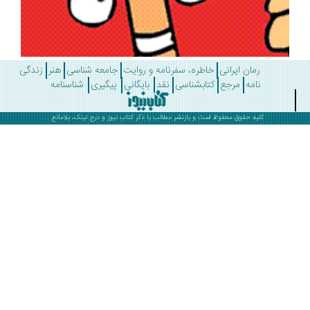
رمان ایرانی
خاطره، سفرنامه و روایت
جامعه شناسی
هنر
زندگی
نامه
مرجع
کتابشناسی
نقد
بایگانی
پیگیری
شناسنامه
کلیه حقوق محفوظ است و بازنشر مطالب با ذکر
کتاب نیوز
و درج لینک، بلامانع .