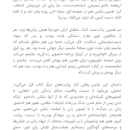
‌همه خانم‌ بسیجی‌ اسلحه‌به‌دست، مرا برای لنز دوربینش انتخاب
د. همین عکس هم در صفحه‌ اول مجله‌ «زن روز» چاپ شد و از قضا
تاد دست کسی که نباید می‌افتاد: پدرم!
‌ همین، یک‌دست کتک مفصّل ازش خوردم! همان زمان‌ها چند نفر
 منافقین توی ملارد دستگیر شده بودند و پدر که سواد
ست‌وحسابی نداشت، فکر می‌کرد حتما من هم منافق شده‌ام که
سم چاپ شده توی مجله! عکسم دیگر جهانی شده بود، هر روز قبل
 سریال «اوشین» و در تیتراژ برنامه «تصویر زندگی»، عکسم می‌آمد
ی صفحه تلویزیون؛ برای همین هم بهمان تلفن می‌زدند. عکسم را
ام‌صفحه در کتاب اجتماعی پنجم ابتدایی هم زده بودند، بعد هم که
گر پوستر و بنرش کردند!»
ستان‌ این عکس وقتی کنار روایت‌های دیگر‌ کتاب قرار می‌گیرد،
ثیلی می‌شود از نسبت‌ واقعیت‌ متکثر‌ زندگی‌ زنان انقلابی، با
ویرهای کلیشه‌ای و محدودی که ما از آنها نشان داده‌ایم. اینکه
ی پس از تمام شدن‌ جنگ و زمانه‌ تبلیغات نظامی، هنوز هم «حضور
ان در جنگ» را با تصویر زنی با اسلحه نشان می‌دهیم، یعنی
چنان نتوانسته‌ایم «دختر و زن‌ جهادگر بودن» را درست روایت
یم. هنوز هم چشم‌مان را بر تجربیات مختلف از جهاد‌ زنان در نقش‌ها
عرصه‌های گوناگون بسته‌ایم. هشت‌سال تلاش‌ پای تنور، حمل