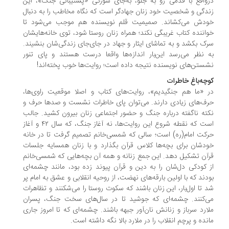
‌واقع با قدمی رو به جلو، به‌جای سوژگی «پشتیبانی جنگ»، این
دگی و شخصیت خود زنان جهادگر است که نگاه مخاطب را به دنبال
دش می‌کشاند. صمیمیت قلم نویسنده هم موجب می‌شود تا
اننده‌ کتاب غریبگی نکند؛ همراه زنان روستا شود، توی خانه‌هایشان
ک بکشد و به تماشای ایثار و جهاد در جای‌جای زندگی‌شان بنشیند.
 نظر می‌رسد این‌بار اندازه‌ها واقعا درست‌‌ هستند و پای تنور
ستن‌های نویسنده نتیجه داده است؛ روایت‌ها خوب پخته‌اند!
چه‌باغ خاطرات
 «ما هم جنگیدیم»، روایت‌های کتاب و اصلا موقعیت راوی‌ها،
ف‌های زیادی دارند. می‌توان پای خاطرات نشست و صدها حرف و
ته‌ ناگفته درباره جنگ و حضور اجتماعی زنان بیرون کشید. جالب
است که نقطه‌ شروع این روایت‌ها، نه آغاز‌ جنگ، که سال ۴۲ و آغاز
کت امام(ره) است؛ سالی که شمسی‌خانم تصمیم گرفت تا در خانه‌
دشان برای بچه‌ها کلاس قرآن بگذارد و با زنان همسایه جلسات
آن تشکیل دهد. این جمع زنانه و همه‌ آن بچه‌هایی که شمسی‌خانم
 کودکی دل‌شان را به دین و قرآن پیوند زده بود، مانند چشمه‌ای
دند که با اولین بارقه‌های نهضت، از روحیه‌ انقلابی و عشق به امام پر
 تا اول‌بار، این زنان باشند که سکوت روستا را می‌شکنند و تظاهرات
‌کنند. چشمه‌ای که جوشید تا در سال‌های سخت‌ جنگ، پسران
ارد سرباز و زنانش نان‌آور‌ جبهه باشند. چشمه‌ای که تا امروز جاری
نده و پرچم انقلاب را در ملارد بالا نگه داشته است.