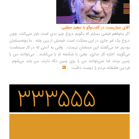
ای سناریست در گفت‌وگو با سعید مطلبی
ر بخواهم فیلمی بسازم که بگویم دروغ چیز بدی است باور نمی‌کنند، چون
وغ یک امر جاری در این مملکت است. قبحش از بین رفته... ما بچه‌مسلمان
دیم. اما می‌گفتند این مسلمان نیست... وقتی به آدمی که در کار سینماست
‌گویند اجازه کار نداری، یعنی با شکنجه او را می‌کشند... می‌توانند من را
ین بزنند اما نمی‌توانند من را روی زمین نگه دارند، من بلند می‌شوم...
دین عاشقانه مردم را دوست داشت
...