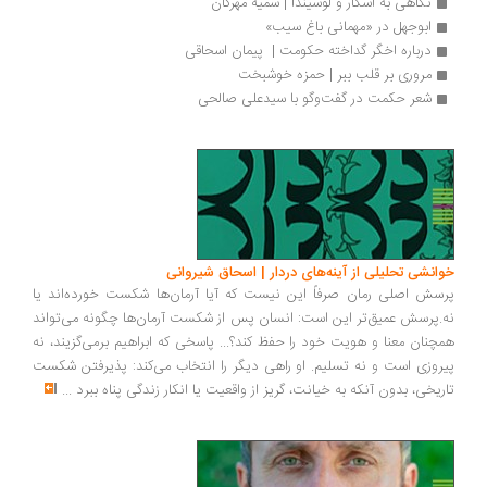
نگاهی به اسکار و لوسیندا | سمیه مهرگان
ابوجهل در «مهمانی باغ سیب»
درباره اخگر گداخته حکومت |  پیمان اسحاقی
مروری بر قلب ببر | حمزه خوشبخت
شعر حکمت در گفت‌وگو با سیدعلی صالحی
انشی تحلیلی از آینه‌های دردار | اسحاق شیروانی
سش اصلی رمان صرفاً این نیست که آیا آرمان‌ها شکست خورده‌اند یا
.پرسش عمیق‌تر این است: انسان پس از شکست آرمان‌ها چگونه می‌تواند
چنان معنا و هویت خود را حفظ کند؟... پاسخی که ابراهیم برمی‌گزیند، نه
روزی است و نه تسلیم. او راهی دیگر را انتخاب می‌کند: پذیرفتن شکست
ریخی، بدون آنکه به خیانت، گریز از واقعیت یا انکار زندگی پناه ببرد
...