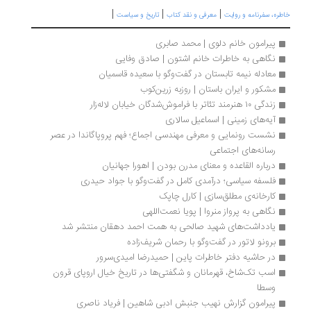
|
|
|
ره، سفرنامه‌ و روایت
معرفی و نقد کتاب
تاریخ و سیاست
پیرامون خانم دلوی | محمد صابری
نگاهی به خاطرات خانم اشتون | صادق وفایی
معادله نیمه تابستان در گفت‌وگو با سعیده قاسمیان
مشکور و ایران باستان | روزبه زرین‌کوب
زندگی ۱۰ هنرمند تئاتر با فراموش‌شدگان خیابان لاله‌زار
آیه‌های زمینی | اسماعیل سالاری
نشست رونمایی و معرفی مهندسی اجماع؛ فهم پروپاگاندا در عصر 
رسانه‌های اجتماعی
درباره القاعده و معنای مدرن بودن | اهورا جهانیان
فلسفه سیاسی؛ درآمدی کامل در گفت‌وگو با جواد حیدری
کارخانه‌ی مطلق‌سازی | کارل چاپک
نگاهی به پرواز منروا | پویا نعمت‌‌اللهی
یادداشت‌های شهید صالحی به همت احمد دهقان منتشر شد
برونو لاتور در گفت‌وگو با رحمان شریف‌زاده
در حاشیه دفتر خاطرات پاین | حمیدرضا امیدی‌سرور
اسب تک‌شاخ، قهرمانان و شگفتی‌ها در تاریخ خیال اروپای قرون 
وسطا
پیرامون گزارش نهیب جنبش ادبی شاهین | فریاد ناصری