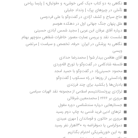
نگاهی به دو کتاب «یک ‌کمی خوشی» و «فوتبال» | پارسا ریاحی
تأملی در چیزهای پرک | ونداد جلیلی
حاج سیاح و کشف آزادی در گفت‌وگو با علی فردوسی
علل پنهان جنگ جهانی اول در دهکده هوسم
درباره آفاق عرفان ابن عربی | مجید شمس آبادی حسینی
نشست نقد و بررسی عمارت معمور: خاطرات شفاهی منوچهر بهنام
نگاهی به پزشکی در ایران: حرفه، تخصص و سیاست | مرتضی 
ویسی
آقای هافمن بیدار شو! | محمدرضا حدادی
فلسفه شادکامی در گفت‌وگو با تورج الله‌وردی
محمود حسینی‌زاد در گفت‌وگو با حمید امجد
پادکستی از روزها در راه مسکوب | گفت‌وگو
بادبان‌ها را بکشید برای چند فرزندی
تراژدی پروتستانتیسم اسلامی از مجموعه نقد الهیات سیاسی
مروری بر ۲۶۶۶ | محمدمعین شرفائی
جستارهایی درباره سندشناسی دوره مغول
 تزهای ادبی فرید قدمی به چاپ دوم رسید
مروری بر خاتون و قوماندان | مهری عبیدی
دموکراسی یا دموقراضه به 130هزار نفر رسید
 به این خون‌شریکی احترام بگذاریم