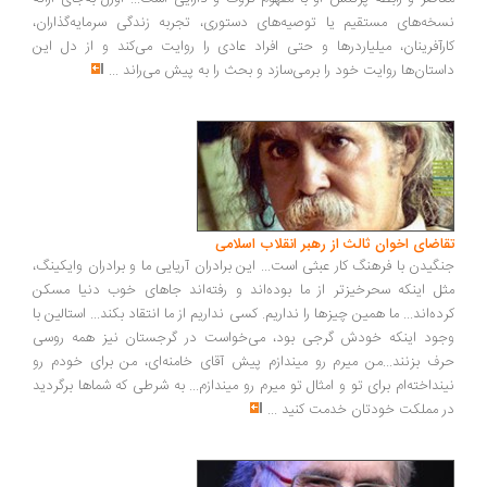
خه‌های مستقیم یا توصیه‌های دستوری، تجربه زندگی سرمایه‌گذاران،
رآفرینان، میلیاردرها و حتی افراد عادی را روایت می‌کند و از دل این
ستان‌ها روایت خود را برمی‌سازد و بحث را به پیش می‌راند
...
اضای اخوان ثالث از رهبر انقلاب اسلامی
گیدن با فرهنگ کار عبثی است... این برادران آریایی ما و برادران وایکینگ،
ل اینکه سحرخیزتر از ما بوده‌اند و رفته‌اند جاهای خوب دنیا مسکن
ده‌اند... ما همین چیزها را نداریم. کسی نداریم از ما انتقاد بکند... استالین با
ود اینکه خودش گرجی بود، می‌خواست در گرجستان نیز همه روسی
ف بزنند...من میرم رو میندازم پیش آقای خامنه‌ای، من برای خودم رو
نداخته‌ام برای تو و امثال تو میرم رو میندازم... به شرطی که شماها برگردید
 مملکت خودتان خدمت کنید
...