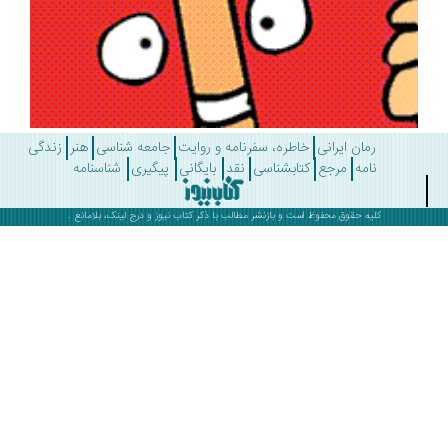
رمان ایرانی
خاطره، سفرنامه و روایت
جامعه شناسی
هنر
زندگی
نامه
مرجع
کتابشناسی
نقد
بایگانی
پیگیری
شناسنامه
کلیه حقوق محفوظ است و بازنشر مطالب با ذکر
کتاب نیوز
و درج لینک، بلامانع .