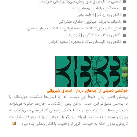
نگاهی به نابخردی‌های پیش‌بینی‌پذیر | علی سرزعیم
از نامه آخر پهلوانان رونمایی شد
نگاهی به ردِ گُم | فاطمه رهبر 
اشتباهات بزرگ امیرکبیر | سامان صفرزائی
شش کتاب برای شناخت جامعه ایرانی به انتخاب جبار رحمانی
نگاهی به کتاب با دیگری | کاوه رهنما
نگاهی به تابستان مرگ و معجزه | سعید خزایی
انشی تحلیلی از آینه‌های دردار | اسحاق شیروانی
سش اصلی رمان صرفاً این نیست که آیا آرمان‌ها شکست خورده‌اند یا
.پرسش عمیق‌تر این است: انسان پس از شکست آرمان‌ها چگونه می‌تواند
چنان معنا و هویت خود را حفظ کند؟... پاسخی که ابراهیم برمی‌گزیند، نه
روزی است و نه تسلیم. او راهی دیگر را انتخاب می‌کند: پذیرفتن شکست
ریخی، بدون آنکه به خیانت، گریز از واقعیت یا انکار زندگی پناه ببرد
...