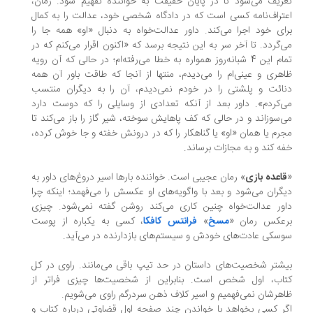
ریف می‌شود تا در پایان حقیقت به خواننده تفهیم شود. رمان،
تراف‌نامه کسی است که در دادگاه شخصی خود، عدالت را به کمال
ای خود اجرا می‌کند. داور عدالت‌خواه به دنبال «او» همه جا را
‌گردد. تا آخر سر به این نتیجه برسد که «اکنون اقرار می‌کنم که در
تمام این 4 شبانه‌روز همواره به خطا می‌رفته‌ام؛ در حالی که آن رویه
هری و عینی‌ام را می‌دیدم، منتها از آنجا که طاقت باور آن همه
ائت و پلشتی را در خودم نمی‌دیدم، آن را به دیگران منتسب
‌کردم». داور بعد از آنکه تعدادی از وسایلی را که دوست دارد
‌سوزاند و در حالی که کف پاهایش سوخته، شیر گاز را باز می‌کند تا
رم یا همان «او» یا گناهکار را که در درونش خفته و جا خوش کرده،
ه کند و به مجازات برساند.
اعده بازی
» رمان عجیبی است. خواننده بارها اسیر دروغ‌های داور به
گران می‌شود و بعد با واگویه‌های او عکسش را می‌فهمد؛ اینکه چرا
ور عدالت‌خواه چنین کاری می‌کند روشن گفته نمی‌شود. چیزی
عکس رمان «
مسخ
»
فرانتس کافکا
، کسی به یکباره از پوست
سکی عادت‌های خودش و سیستم‌های بازدارنده در می‌آید.
شتر شخصیت‌های داستان در حد تیپ باقی می‌مانند. راوی در کل
اب، اول شخص است. بنابراین از شخصیت‌ها چیزی فراتر از
هرشان نمی‌فهمیم و اسیر کلاف ذهن سردرگم راوی می‌شویم.
ر کسی بخواهد با خواندن چند صفحه اول قضاوتی درباره کتاب و