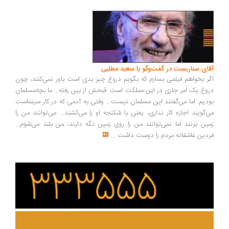
ای سناریست در گفت‌وگو با سعید مطلبی
ر بخواهم فیلمی بسازم که بگویم دروغ چیز بدی است باور نمی‌کنند، چون
وغ یک امر جاری در این مملکت است. قبحش از بین رفته... ما بچه‌مسلمان
دیم. اما می‌گفتند این مسلمان نیست... وقتی به آدمی که در کار سینماست
‌گویند اجازه کار نداری، یعنی با شکنجه او را می‌کشند... می‌توانند من را
ین بزنند اما نمی‌توانند من را روی زمین نگه دارند، من بلند می‌شوم...
دین عاشقانه مردم را دوست داشت
...