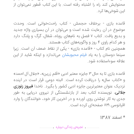
توایش کند راه را اشتباه رفته است. با این کتاب قطور نمی‌توان از
ن شوخی‌ها کرد.
عده بازی - برخلاف حجمش - کتاب راحت‌خوانی است. وحدت
ضوع در آن رعایت شده است و می‌توان در آن بسیاری واژه جدید
و بدیع یافت. کتاب ۷ فصل به نام‌های روباه، شغال، گرگ و پلنگ دارد
کدام راوی ۴ روز و واگویه‌های کتاب هستند.
چنین نام کتاب - «قاعده بازی» - یکی از نقاط ضعف آن است. زیرا
نما دوستان را به یاد
فیلم محبوبشان
می‌اندازد و اینکه شاید از این
اقه سوءاستفاده شود.
قاعده بازی تا به حال ۳ جایزه معتبر ادبی «قلم زرین»، «جلال آل احمد»
«کتاب سال» را دریافت کرده است. البته دومی قرار است در آینده
دیک عنوان معتبرترین جایزه ادبی کشور را بگیرد. ناخدا
فیروز زنوزی
الی
، نویسنده کتاب بعد از بازنشستگی از نیروی دریایی به طور
ی به کار نوشتن روی آورده و در آخرین کار خود، خوانندگان را وارد
سی ۸۳۱ صفحه‌ای کرده است.
سفند 1387
.
.
..............
..............
تجربه‌ی زندگی دوباره