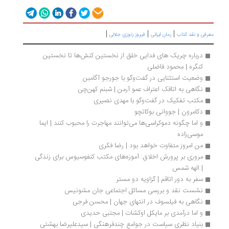
|
|
|
رفی و نقد کتاب
رمان ایرانی
فیروز زنوزی جلالی
درباره چریک های فدایی خلق از نخستین کنش‌ها تا نخستین 
کنگره | محمود فاضلی
وضعیت استثنایی در گفت‌وگو با جورجو آگامبن
نگاهی به اتاقک اعتراف عمو آرمن | شبنم کهن‌چی
مکتب تفکیک در گفت‌وگو با مهدی نصیری
دکامرون | جووانی بوکاتچو
و اما چگونه دموکراسی‌ها می‌توانند مهاجرت را محبوب کنند | ایما 
موسی‌زاده 
من امروز متفاوت خواهد بود | رضا فکری
مروری بر پرورش اخلاق: آموزه‌های مکتب کنفوسیوس برای زندگی 
| الهه شمس
سفر به دور اتاقم | گزاویه دو مستر
نشست نقد و بررسی مسائل اجتماعی جان مشونیس
نگاهی به فیلسوف در انتهای جهان | محسن فرجی
و اما درآمدی بر مایکل اوکشات | مجتبی حدیدی