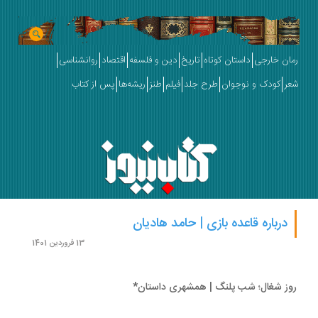
ان خارجی
داستان کوتاه
تاریخ
دین و فلسفه
اقتصاد
روانشناسی
ر
کودک و نوجوان
طرح جلد
فیلم
طنز
ریشه‌ها
پس از کتاب
درباره قاعده بازی | حامد هادیان
13 فروردین 1401
ز شغال؛ شب پلنگ | همشهری داستان*