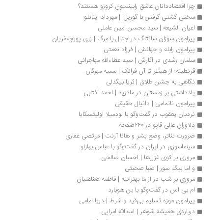
چرا اقتصاددانان عاشق رابینسون کروزو هستند؟
سختی کشتی گرفتن با گوریل! | مهرداد اینانلو
اعیان الشیعه | سید محسن امین عاملی
پیرامون سوزان سانتاگ در جدال با مرگ | زری پورجعفریان
پیرامون رابله و جهانش | فرزاد نعمتی
سلمان رشدی در آثارش | سید عطاءالله مهاجرانی
قرنطینه؛ از هیتلر تا آن فرانک | سمیه مهرگان
نگاهی به جشن طلاق | ثریا بیگدلی
یادداشتی بر زمستان در مادرید | احمد آفتابی
پیرامون ناتمامی | دانیال حقیقی
نردبان یعقوب در گفت‌وگو با لودمیلا اولیتسکایا
دلاوران عالی قاپو در ۲۴۰صفحه
ضرورت تئاتر، وضع بشر و هانا آرنت | مرتضی غفاری
سینماسوزی در ایران در گفت‌وگو با عباس بهارلو
مروری بر کوی غزل‌ها | احسان صالحی
و اما بیگ سور | صبا صحبتی
مروری بر شب در از ما بهترانیه | فاطمه صناعتیان
ام بی اس در گفت‌وگو با بن هوبارد
پیرامون موزه‌ تسلیم بی‌قید و شرط | دریا امامی
درباره‌‌ی همیشه شوهر | اسدالله امرایی