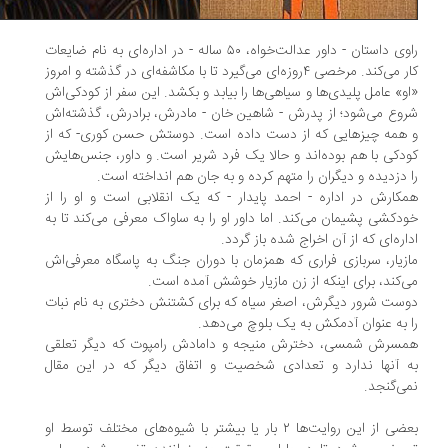
راوی داستان - داور عدالت‌خواه، ۵۰ ساله - در اداره‌ای به نام ضایعات
کار می‌کند. مرخصی ۴روزه‌ای می‌گیرد تا با مکاشفه‌ای در گذشته و امروز
و» عامل پلیدی‌ها و سیاهی‌ها را بیابد و بکشد. این سفر از کودکی‌اش
وع می‌شود؛ از پدرش - شاهین خان - مادرش، برادرش، گذشته‌اش
همه چیزهایی که از دست داده است. دوستش حسن کوری- که از
دکی با هم بوده‌اند و حالا یک فرد شریر است. و داور، جنس‌هایش
 دزدیده و دیگران را متهم کرده و به جان هم انداخته است.
کارش در اداره - احمد پایدار - که یک انقلابی است و او را از
دکشی پشیمان می‌کند. اما داور او را به ساواک معرفی می‌کند تا به
اره‌ای که از آن اخراج شده باز گردد.
زیار، سربازی فراری که همزمان با دوران جنگ به پاسگاه معرفی‌اش
‌کند، برای اینکه از زن مازیار خوشش آمده است.
ست شرور دیگرش، اصغر سیاه که برای کشتنش دختری به نام نبات
 به عنوان آدمکش به یک بلوچ می‌دهد.
سرش شمسی، دخترش منیجه و دامادش رامپوت که دیگر تعلقی
 آنها ندارد و تعدادی شخصیت و اتفاق دیگر که در این مقال
ی‌گنجد.
بعضی از این روایت‌ها ۲ بار یا بیشتر با شیوه‌های مختلف توسط او