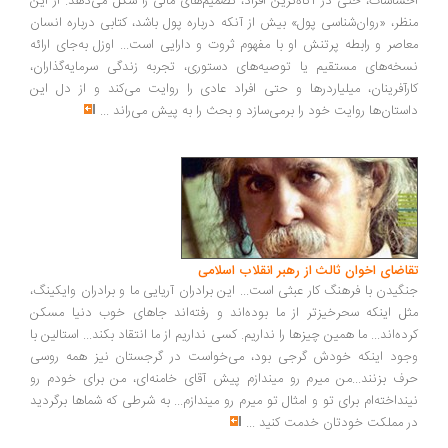
ساسات، حتی در آگاه‌ترین افراد، تصمیم‌های مالی را شکل می‌دهد. از این
ظر، «روان‌شناسی پول» بیش از آنکه درباره پول باشد، کتابی درباره انسان
اصر و رابطه پرتنش او با مفهوم ثروت و دارایی است... اوزل به‌جای ارائه
خه‌های مستقیم یا توصیه‌های دستوری، تجربه زندگی سرمایه‌گذاران،
رآفرینان، میلیاردرها و حتی افراد عادی را روایت می‌کند و از دل این
ستان‌ها روایت خود را برمی‌سازد و بحث را به پیش می‌راند
...
اضای اخوان ثالث از رهبر انقلاب اسلامی
گیدن با فرهنگ کار عبثی است... این برادران آریایی ما و برادران وایکینگ،
ل اینکه سحرخیزتر از ما بوده‌اند و رفته‌اند جاهای خوب دنیا مسکن
ده‌اند... ما همین چیزها را نداریم. کسی نداریم از ما انتقاد بکند... استالین با
ود اینکه خودش گرجی بود، می‌خواست در گرجستان نیز همه روسی
ف بزنند...من میرم رو میندازم پیش آقای خامنه‌ای، من برای خودم رو
نداخته‌ام برای تو و امثال تو میرم رو میندازم... به شرطی که شماها برگردید
 مملکت خودتان خدمت کنید
...