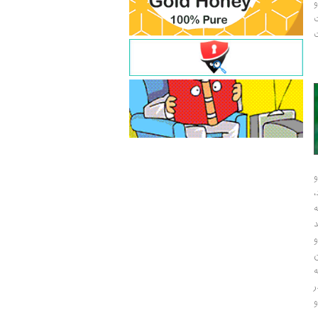
و
ت
ت
و
و
ر