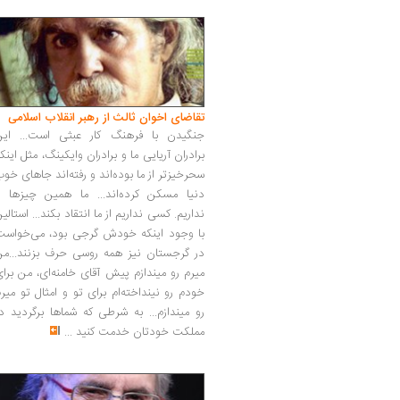
تقاضای اخوان ثالث از رهبر انقلاب اسلامی
جنگیدن با فرهنگ کار عبثی است... این
برادران آریایی ما و برادران وایکینگ، مثل اینک
سحرخیزتر از ما بوده‌اند و رفته‌اند جاهای خو
دنیا مسکن کرده‌اند... ما همین چیزها را
نداریم. کسی نداریم از ما انتقاد بکند... استالی
با وجود اینکه خودش گرجی بود، می‌خواست
در گرجستان نیز همه روسی حرف بزنند...من
میرم رو میندازم پیش آقای خامنه‌ای، من برا
خودم رو نینداخته‌ام برای تو و امثال تو میر
رو میندازم... به شرطی که شماها برگردید د
مملکت خودتان خدمت کنید
...