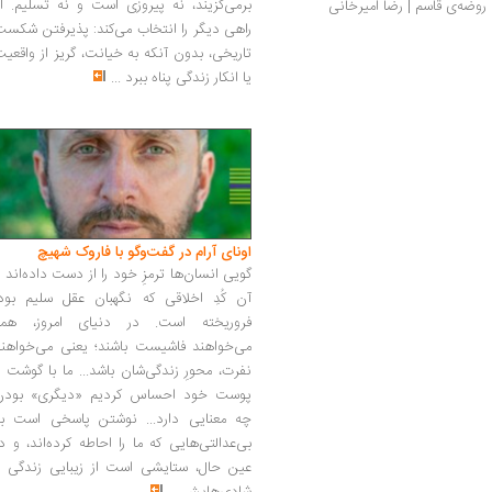
برمی‌گزیند، نه پیروزی است و نه تسلیم. ا
روضه‌ی قاسم | رضا امیرخانی
راهی دیگر را انتخاب می‌کند: پذیرفتن شکس
تاریخی، بدون آنکه به خیانت، گریز از واقعی
یا انکار زندگی پناه ببرد
...
اونای آرام در گفت‌وگو با فاروک شهیچ‭
گویی انسان‌ها ترمزِ خود را از دست داده‌اند 
آن کُدِ اخلاقی که نگهبان عقل سلیم بود،
فروریخته است. در دنیای امروز، همه
می‌خواهند فاشیست باشند؛ یعنی می‌خواهند
نفرت، محورِ زندگی‌شان باشد... ما با گوشت 
پوست خود احساس کردیم «دیگری» بودن
چه معنایی دارد... نوشتن پاسخی است به
بی‌عدالتی‌هایی که ما را احاطه کرده‌اند، و د
عین حال، ستایشی است از زیبایی زندگی و