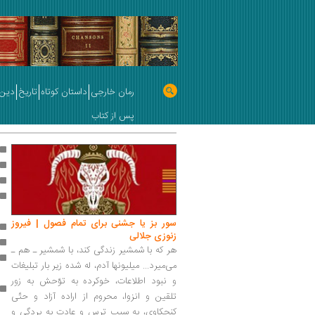
رمان خارجی
داستان کوتاه
تاریخ
دین 
پس از کتاب
سور بز یا جشنی برای تمام فصول | فیروز
زنوزی جلالی
هر که با شمشیر زندگی کند، با شمشیر ـ هم ـ‌
می‌میرد... میلیونها آدم، له شده زیر بار تبلیغات
و نبود اطلاعات، خوکرده به توّحش به زور
تلقین و انزوا، محروم از اراده آزاد و حتّی
کنجکاوی، به سبب ترس و عادت به بردگی و