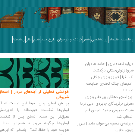
و فلسفه
اقتصاد
روانشناسی
شعر
کودک و نوجوان
طرح جلد
فیلم
طنز
ریشه‌ها
درباره قاعده بازی | حامد هادیان
فیروز زنوزی‌جلالی درگذشت
لک لکها | فیروز زنوزی جلالی
 آدم‌های جنگ تافته‌ی جدابافته 
نیستند 
خوانشی تحلیلی از آینه‌های دردار | اسحاق
 پرونده‌ی دهقان زیر بغل زنوزی 
شیروانی
پرسش اصلی رمان صرفاً این نیست که آیا
معرفی برگزیدگان جایزه‌ی ادبی فردا 
آرمان‌ها شکست خورده‌اند یا نه.پرسش
هیات مدیره‌ی جدید انجمن قلم 
عمیق‌تر این است: انسان پس از شکست
انتخاب شد
آرمان‌ها چگونه می‌تواند همچنان معنا و
«روضه‌ی قاسم» بی‌جواب ماند | فیروز 
هویت خود را حفظ کند؟... پاسخی که ابراهی
زنوزی جلالی