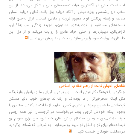
ساسات، حتی در آگاه‌ترین افراد، تصمیم‌های مالی را شکل می‌دهد. از این
ظر، «روان‌شناسی پول» بیش از آنکه درباره پول باشد، کتابی درباره انسان
اصر و رابطه پرتنش او با مفهوم ثروت و دارایی است... اوزل به‌جای ارائه
خه‌های مستقیم یا توصیه‌های دستوری، تجربه زندگی سرمایه‌گذاران،
رآفرینان، میلیاردرها و حتی افراد عادی را روایت می‌کند و از دل این
ستان‌ها روایت خود را برمی‌سازد و بحث را به پیش می‌راند
...
اضای اخوان ثالث از رهبر انقلاب اسلامی
گیدن با فرهنگ کار عبثی است... این برادران آریایی ما و برادران وایکینگ،
ل اینکه سحرخیزتر از ما بوده‌اند و رفته‌اند جاهای خوب دنیا مسکن
ده‌اند... ما همین چیزها را نداریم. کسی نداریم از ما انتقاد بکند... استالین با
ود اینکه خودش گرجی بود، می‌خواست در گرجستان نیز همه روسی
ف بزنند...من میرم رو میندازم پیش آقای خامنه‌ای، من برای خودم رو
نداخته‌ام برای تو و امثال تو میرم رو میندازم... به شرطی که شماها برگردید
 مملکت خودتان خدمت کنید
...