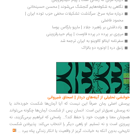
درباره مرگی که زندگی است | پیام حیدرقزوینی
نگاهی به شکوفه‌هایم گنجشگ می‌شوند | محسن حسینخانی
درباره سایه سرخ: سرگذشت تشکیلات مخفی حزب توده ایران | 
محمود فاضلی
 یادداشتی بر راهبرد جلاد | ماریو بارگاس یوسا
مروری بر پرده در پرده فاوست | پیام حیدرقزوینی
سفرنامه ایتالو کالوینو به ایران ترجمه شد
زنبق دره | اونوره دو بالزاک
انشی تحلیلی از آینه‌های دردار | اسحاق شیروانی
سش اصلی رمان صرفاً این نیست که آیا آرمان‌ها شکست خورده‌اند یا
.پرسش عمیق‌تر این است: انسان پس از شکست آرمان‌ها چگونه می‌تواند
چنان معنا و هویت خود را حفظ کند؟... پاسخی که ابراهیم برمی‌گزیند، نه
روزی است و نه تسلیم. او راهی دیگر را انتخاب می‌کند: پذیرفتن شکست
ریخی، بدون آنکه به خیانت، گریز از واقعیت یا انکار زندگی پناه ببرد
...