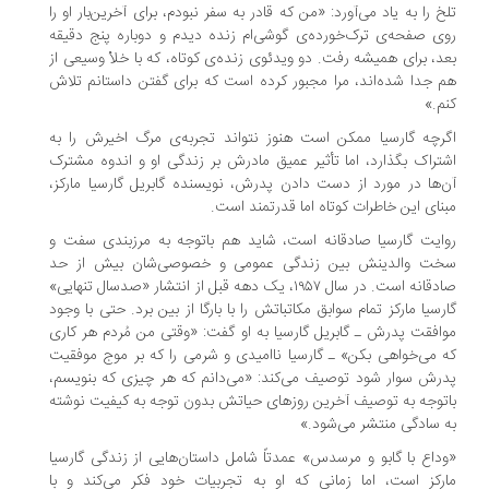
خ را به یاد می‌آورد: «من که قادر به سفر نبودم، برای آخرین‌بار او را
ی صفحه‌ی ترک‌خورده‌ی گوشی‌ام زنده دیدم و دوباره پنج دقیقه
د، برای همیشه رفت. دو ویدئوی زنده‌ی کوتاه، که با خلأ وسیعی از
 جدا شده‌اند، مرا مجبور کرده است که برای گفتن داستانم تلاش
م.»
رچه گارسیا ممکن است هنوز نتواند تجربه‌ی مرگ اخیرش را به
تراک بگذارد، اما تأثیر عمیق مادرش بر زندگی او و اندوه مشترک
‌ها در مورد از دست دادن پدرش، نویسنده گابریل گارسیا مارکز،
نای این خاطرات کوتاه اما قدرتمند است.
ایت گارسیا صادقانه است، شاید هم باتوجه به مرزبندی سفت و
خت والدینش بین زندگی عمومی و خصوصی‌شان بیش از حد
صادقانه است. در سال ۱۹۵۷، یک دهه قبل از انتشار «صدسال تنهایی»
رسیا مارکز تمام سوابق مکاتباتش را با بارگا از بین برد. حتی با وجود
افقت پدرش ـ گابریل گارسیا به او گفت:‌ «وقتی من مُردم هر کاری
 می‌خواهی بکن» ـ گارسیا ناامیدی و شرمی را که بر موج موفقیت
رش سوار شود توصیف می‌کند: «می‌دانم که هر چیزی که بنویسم،
توجه به توصیف آخرین روزهای حیاتش بدون توجه به کیفیت نوشته
 سادگی منتشر می‌شود.»
داع با گابو و مرسدس» عمدتاً شامل داستان‌هایی از زندگی گارسیا
رکز است، اما زمانی که او به تجربیات خود فکر می‌کند و با