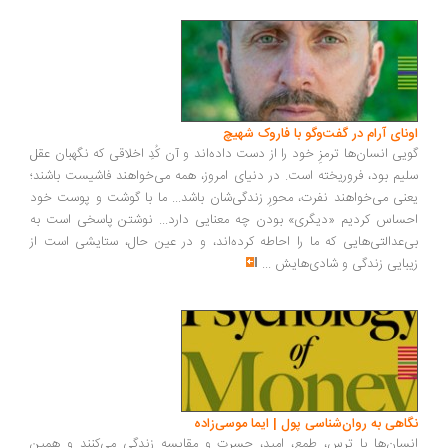
ونای آرام در گفت‌وگو با فاروک شهیچ
یی انسان‌ها ترمزِ خود را از دست داده‌اند و آن کُدِ اخلاقی که نگهبان عقل
یم بود، فروریخته است. در دنیای امروز، همه می‌خواهند فاشیست باشند؛
نی می‌خواهند نفرت، محورِ زندگی‌شان باشد... ما با گوشت و پوست خود
ساس کردیم «دیگری» بودن چه معنایی دارد... نوشتن پاسخی است به
‌عدالتی‌هایی که ما را احاطه کرده‌اند، و در عین حال، ستایشی است از
بایی زندگی و شادی‌هایش
...
اهی به روان‌شناسی پول | ایما موسی‌زاده
سان‌ها با ترس، طمع، امید، حسرت و مقایسه زندگی می‌کنند و همین