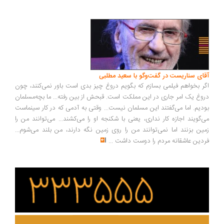
ای سناریست در گفت‌وگو با سعید مطلبی
ر بخواهم فیلمی بسازم که بگویم دروغ چیز بدی است باور نمی‌کنند، چون
وغ یک امر جاری در این مملکت است. قبحش از بین رفته... ما بچه‌مسلمان
دیم. اما می‌گفتند این مسلمان نیست... وقتی به آدمی که در کار سینماست
‌گویند اجازه کار نداری، یعنی با شکنجه او را می‌کشند... می‌توانند من را
ین بزنند اما نمی‌توانند من را روی زمین نگه دارند، من بلند می‌شوم...
دین عاشقانه مردم را دوست داشت
...