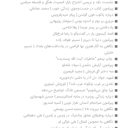
نشست نقد و بررسی اختراع بازار؛ اسمیت، هگل و فلسفه سیاسی
پیرامون کتاب در جست‌وجوی زندگی خوب | محمد صادقی
درباره یاکوب فون‌ گونتن | پیام حیدرقزوینی
مروری بر بوم و اندوه بومی | سولماز روزبهانی
یادداشتی بر پسر عیسا | رها فتاحی
قصه گیسوی یار در گفت‌وگو با رضا فرخ‌فال
پیرامون دنیا تا دیروز | نسیم طواف زاده
نگاهی به آثار هنری نها الراضی در یادداشت‌های بغداد | نسیم 
خلیلی
 چاپ پنجم "خاطرات آیت الله پسندیده" 
پیرامون آرایش دشمن | میلاد شاملو
سه دختر گل فروش | مجید قیصری
شهید جواد دل آذر یا «شیر دارخوین» 
نقدی بر غرب چگونه غرب شد؟ | کوروش تیموری
چرا چاق می‌شویم؟ جیسون فانگ توضیح می‌دهد
درباره زندگی روزمره در سایه استالینیسم | حسن شهسواری
پیرامون سرانجام انسان طراز نوین | آسیه اسدپور
نگاهی به بیروت ۷۵ | محمدحسن یوسفی
درباره بوطیقای عشق رمانتیک در ویس و رامین | علی دهباشی
نگاهی به مجوس شمال | علی غزالی فر