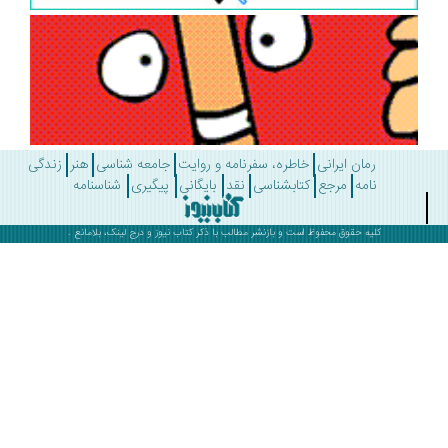
رمان ایرانی
خاطره، سفرنامه و روایت
جامعه شناسی
هنر
زندگی
نامه
مرجع
کتابشناسی
نقد
بایگانی
پیگیری
شناسنامه
کلیه حقوق محفوظ است و بازنشر مطالب با ذکر
کتاب نیوز
و درج لینک، بلامانع .