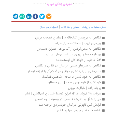
.
.
...............
..............
تجربه‌ی زندگی دوباره
|
|
|
طره، سفرنامه‌ و روایت
معرفی و نقد کتاب
گابریل گارسیا مارکز
نگاهی به برچیدن کتابخانه‌ام | سلمان نظافت یزدی
پیرامون ایوب | سادات حسینی‌خواه
نگاهی به درس‌گرفتن از آلمانی‌ها | عمران دسترس
پهلوان‌بانوها و پریان در داستان‌های ایرانی
53 خاطره از دایکه کان ایستاده‌اند
نگاهی به هنرهای سنتی ایرانیان در نقالی و نقاشی
منظومه‌ای از پدیده‌های حیاتی در گفت‌وگو با فرزانه قوجلو
نگاهی به خود شدن با نیچه | شاهین غمگسار
خوانشی از فاوستوس ممت | علی حسنلو
بر باد رفته | مارگارت میچل
سرقت 48 فروند اف 14 ایران توسط خلبانان اسرائیلی | فیلم
درباره هگل و اندیشه فلسفی در روسیه | الهه شمس
گزارش قتل کاپوتی در کمال خونسردی ترجمه شد
 نشست نقد و بررسی مرا پیدا کن