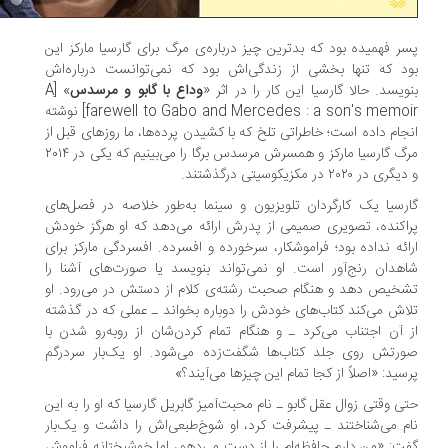
ر فهمیده بود که بدترین چیز درباره‌ی مرگ برای گارسیا مارکز این
د که تنها بخشی از زندگی‌اش بود که نمی‌توانست درباره‌اش
ویسد. حالا گارسیا این کار را در اثر «
وداع با گابو و مرسدس
» [A
farewell to Gabo and Mercedes : a son's memoir] نوشته
جام داده است؛ خاطراتی تلخ که با کشیدن پرده‌ها، ما روزهای قبل از
مرگ گارسیا مارکز و همسرش مرسدس برگا را می‌بینیم که یکی در ۲۰۱۴
ری در ۲۰۲۰ در مکزیکوسیتی درگذشتند.
رسیا یک کارگردان تلویزیون و سینما به‌طور خلاصه در فصل‌های
اکنده، تصویری صمیمی از پدرش ارائه می‌دهد که او هرگز خودش
ائه نداده بود؛ فراموشکار، سرخورده و افسرده. افسردگی مارکز برای
هدان رنج‌آور است. او نمی‌تواند بنویسد یا صورت‌های آشنا را
خیص دهد و هنگام صحبت رشته‌ی کلام از دستش در می‌رود. او
اش می‌کند کتاب‌های خودش را دوباره بخواند ‌ـ عملی که در گذشته
 آن اجتناب می‌کرد ـ و هنگام تمام کردن‌شان از روبه‌رو شدن با
رتش روی جلد کتاب‌ها شگفت‌زده می‌شود. او یک‌بار سردرگم
سید: «اصلاً از کجا تمام این چیزها می‌آیند؟»
ی وقتی زوال عقل گابو ـ نام محبت‌آمیز گابریل گارسیا که او را به این
م می‌شناختند ـ پیشرفت کرد، او شوخ‌طبعی‌اش را داشت و یک‌بار
ت: «من دارم حافظه‌ام را از دست می‌دهم، اما خوشبختانه فراموش