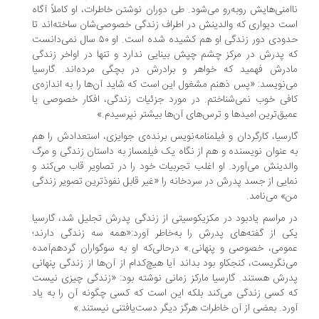
امنی‌هایش روبه‌رو می‌شود. طی دوران نوشتن خاطرات، او کاملاً آگاه
ت دیواری که والدینش در اطراف زندگی خصوصی‌شان ساخته‌اند تا
حدودی دور زندگی او هم کشیده شده است. او ۵۰ سال نمی‌دانست
 پدرش در مرکز چشم چپش بینایی ندارد و تنها در اواخر زندگی
درش فهمید که خواهر و برادرش در بچگی مرده‌اند. گارسیا
‌نویسد: «پس ذهنم مشغول این است که شاید آن‌ها را به اندازه‌ی
فی خوب نمی‌شناختم. در مورد جزئیات زندگی، افکار خصوصی یا
یق‌ترین امیدها و ترس‌های آن‌ها بیشتر نپرسیدم.»
رسیا، کارگردان و فیلمنامه‌نویس برنده‌ی جوایزی، استعدادش را هم
 عنوان نویسنده و هم از نگاه یک فیلمساز به داستان زندگی و مرگ
لدینش می‌آورد. او اغلب تجربیات خود را در تصاویر قاب می‌کند و
ایی از جسد پدرش در سردخانه را «غیر قابل نفوذترین تصویر زندگی
» می‌نامد.
 مراسم یادبود در مکزیکوسیتی از زندگی پدرش تجلیل شد، گارسیا
ی از گفته‌های پدرش را به‌خاطر آورد:‌«همه سه زندگی دارند؛
ومی، خصوصی و پنهانی.» درحالی‌که او به سوگواران گردهم‌آمده
‌نگریست، کنجکاو بود بداند آیا هیچ‌کدام از آن‌ها از زندگی پنهانی
رش هستند. گارسیا مارکز زمانی نوشته بود: «زندگی چیزی نیست
 کسی زندگی می‌کند بلکه این است که کسی چگونه آن را به یاد
رد. بعضی از آن خاطرات هرگز دیگر دست‌یافتنی نیستند.»