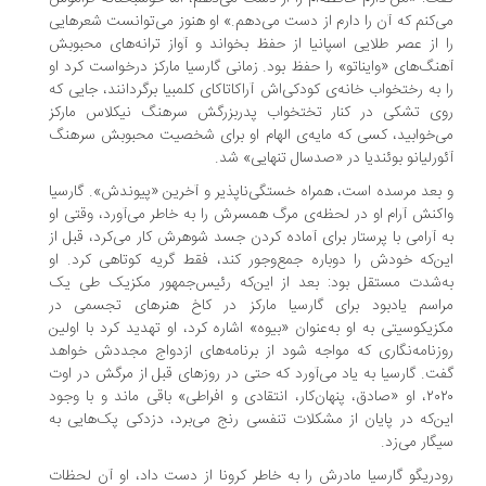
‌کنم که آن را دارم از دست می‌دهم.» او هنوز می‌توانست شعرهایی
 از عصر طلایی اسپانیا از حفظ بخواند و آواز ترانه‌های محبوبش
نگ‌های «وایناتو» را حفظ بود. زمانی گارسیا مارکز درخواست کرد او
 به رختخواب خانه‌ی کودکی‌اش آراکاتاکای کلمبیا برگردانند، جایی که
وی تشکی در کنار تختخواب پدربزرگش سرهنگ نیکلاس مارکز
‌خوابید، کسی که مایه‌ی الهام او برای شخصیت محبوبش سرهنگ
ورلیانو بوئندیا در «صدسال تنهایی» شد.
بعد مرسده است، همراه خستگی‌ناپذیر و آخرین «پیوندش». گارسیا
کنش آرام او در لحظه‌ی مرگ همسرش را به خاطر می‌آورد، وقتی او
 آرامی با پرستار برای آماده کردن جسد شوهرش کار می‌کرد، قبل از
ن‌که خودش را دوباره جمع‌وجور کند، فقط گریه کوتاهی کرد. او
‌شدت مستقل بود: بعد از این‌که رئیس‌جمهور مکزیک طی یک
راسم یادبود برای گارسیا مارکز در کاخ هنرهای تجسمی در
زیکوسیتی به او به‌عنوان «بیوه» اشاره کرد، او تهدید کرد با اولین
زنامه‌نگاری که مواجه شود از برنامه‌های ازدواج مجددش خواهد
ت. گارسیا به یاد می‌آورد که حتی در روزهای قبل از مرگش در اوت
۲۰۲۰، او «صادق، پنهان‌کار، انتقادی و افراطی» باقی ماند و با وجود
ن‌که در پایان از مشکلات تنفسی رنج می‌برد، دزدکی پک‌هایی به
گار می‌زد.
دریگو گارسیا مادرش را به خاطر کرونا از دست داد، او آن لحظات