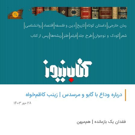
ان خارجی
داستان کوتاه
تاریخ
دین و فلسفه
اقتصاد
روانشناسی
ر
کودک و نوجوان
طرح جلد
فیلم
طنز
ریشه‌ها
پس از کتاب
درباره وداع با گابو و مرسدس | زینب کاظم‌خواه
28 مهر 1403
دان یک بازمانده | هم‌میهن