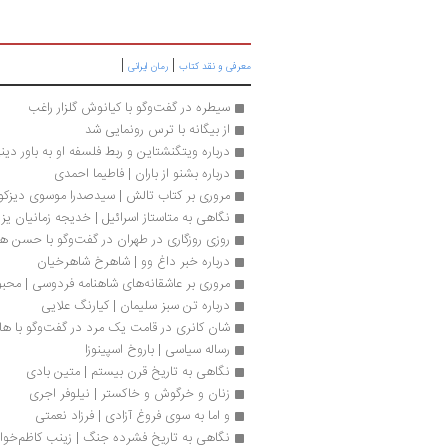
|
|
معرفی و نقد کتاب
رمان ایرانی
سیطره در گفت‌وگو با کیانوش گلزار راغب
از بیگانه با ترس رونمایی شد
درباره وی‍ت‍گ‍ن‍ش‍ت‍ای‍ن‌ و رب‍ط ف‍ل‍س‍ف‍ه‌ او ب‍ه‌ ب‍اور 
درباره بشنو از باران | فاطیما احمدی
مروری بر کتاب تالش | سیدصدرا موسوی دیزکو
نگاهی به متاستاز اسرائیل | خدیجه زمانیان یز
روزی روزگاری در طهران در گفت‌وگو با حسن 
درباره خبر داغ وو | شاهرخ شاهرخیان
مروری بر عاشقانه‌های شاهنامه فردوسی | محبو
درباره تن سبز سلیمان | کیارنگ علایی
شان کانری در قامت یک مرد در گفت‌وگو با ها
رساله سیاسی | باروخ اسپینوزا
نگاهی به تاریخ قرن بیستم | متین بادی
زنان و خرگوش و خاکستر | نیلوفر اجری
و اما به سوی فروغ آزادی | فرزاد نعمتی
نگاهی به تاریخ فشرده جنگ | زینب کاظم‌خوا