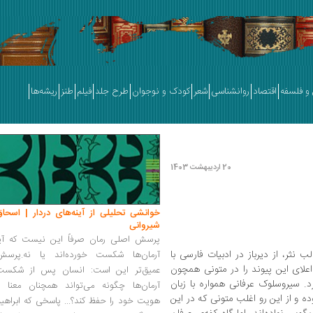
و فلسفه
اقتصاد
روانشناسی
شعر
کودک و نوجوان
طرح جلد
فیلم
طنز
ریشه‌ها
20 اردیبهشت 1403
خوانشی تحلیلی از آینه‌های دردار | اسحاق
شیروانی
پرسش اصلی رمان صرفاً این نیست که آیا
نثر، از دیرباز در ادبیات فارسی با
آرمان‌ها شکست خورده‌اند یا نه.پرسش
اعلای این پیوند را در متونی همچون
عمیق‌تر این است: انسان پس از شکست
. سیروسلوک عرفانی همواره با زبان
آرمان‌ها چگونه می‌تواند همچنان معنا و
ه و از این رو اغلب متونی که در این
هویت خود را حفظ کند؟... پاسخی که ابراهی