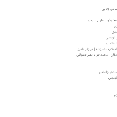
صادق وفایی
‌وگو با مارال لطیفی
ری
مدی
ن اویسی
د فاضلی
نقلاب مشروطه | نیلوفر نادری
دکان | محمدجواد نصراصفهانی
صادق لواسانی
ابدینی
ی