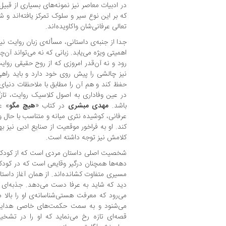
در ادبیات معاصر نیز نمونه‌های بسیاری از قبیل آ
که بر این نوع سیر و سلوک تمرکز یافته‌اند و
تعالی عرفانی‌شان واکاویده‌اند.
جدا از جنبه‌ی داستانی، مسأله‌ی زبان روایت نی
اهمیتی ویژه می‌یابد. زبانی که نه می‌تواند آن‌
رود و نه آن‌قدر امروزی که از روح حقیقی روا
نیز چالشی را پیش روی خود دارد و باید راهی م
حفظ کند و هم آن را مطابق با ملاحظات دنیای
در عین وفاداری به اصول کلاسیک روایت، تازگی
باشد.
مهدی مبشری
در کتاب «
هیچ مگو
» ع
عرفانی، کوشیده نثری میانه و متناسب با حال 
کند. او به فراخور موقعیت از صنایع ادبی نیز ب
کلامش نیز توجه داشته است.
شخصیت اصلی داستان مردی است که از کودکی 
دهه‌ها همچنان درگیر وقایعی است که در کودکی
مسیری متفاوت کشانده‌اند. از همان آغاز داستا
دید که شاید به عرفا دست می‌دهد. جذبه‌ای 
می‌رود که معرفت هستی‌شناسانه‌ی او را بالا 
می‌شنود و به سمت حکمت‌های خاصی هدایت 
قصه‌ای تازه رخ می‌نماید که او را در تش