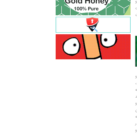
و
ت
ت
و
و
ر