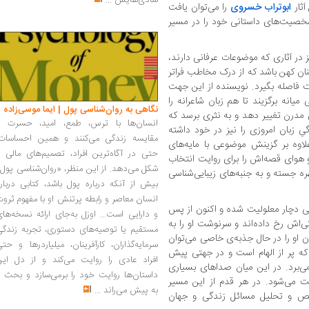
شادی‌هایش
...
ثار
ابوتراب خسروی
را می‌توان یافت
 شخصیت‌های داستانی خود را در مسیر
ز در آثاری که موضوعات عرفانی دارند،
چنان کهن باشد که از درک مخاطب فراتر
یت فاصله بگیرد. نویسنده از این جهت
یانه برگزیند تا هم زبان شاعرانه را
نگاهی به روان‌شناسی پول | ایما موسی‌زاده
 مدرن تغییر دهد و به نثری برسد که
انسان‌ها با ترس، طمع، امید، حسرت و
ِ زبان امروزی را نیز در خود داشته
مقایسه زندگی می‌کنند و همین احساسات،
لاوه بر گزینش موضوعی با مایه‌های
حتی در آگاه‌ترین افراد، تصمیم‌های مالی ر
و هوای قصه‌اش را برای روایت انتخاب
شکل می‌دهد. از این منظر، «روان‌شناسی پول
هره جسته و به جنبه‌های زیبایی‌شناسی
بیش از آنکه درباره پول باشد، کتابی دربار
انسان معاصر و رابطه پرتنش او با مفهوم ثرو
دچار معلولیت شده و اکنون از پس
و دارایی است... اوزل به‌جای ارائه نسخه‌ها
‌اش رخ داده‌اند و سرنوشت او را به
مستقیم یا توصیه‌های دستوری، تجربه زندگی
ن او را در حال جذبه‌ی خاصی می‌توان
سرمایه‌گذاران، کارآفرینان، میلیاردرها و حت
که پر از الهام است و در جهتی پیش
افراد عادی را روایت می‌کند و از دل این
می‌برد. در این میان صداهای بسیاری
داستان‌ها روایت خود را برمی‌سازد و بحث ر
می‌شود. در هر قدم از این مسیر
به پیش می‌راند
...
خیص و تحلیل مسائل زندگی و جهان