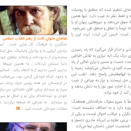
نه‌ای تنظیم شده که مطابق با روحیات
ده و فقط نظر به غیب دارد. تنها همین
نا سوق می‌دهد و نیروهایی پنهان او را
 لزوماً با تعقل و منطق طی نمی‌شود.
ن است: «بس کن آیت، آیت این را
تقاضای اخوان ثالث از رهبر انقلاب اسلامی
جنگیدن با فرهنگ کار عبثی است... این
ر و انذار قرار می‌گیرد که راه رسیدن
برادران آریایی ما و برادران وایکینگ، مثل اینک
ی درک یک آیه نیازی به تلاش افراطی
سحرخیزتر از ما بوده‌اند و رفته‌اند جاهای خو
دد جست و مسیر را برای تعالی از راه
دنیا مسکن کرده‌اند... ما همین چیزها را
ت کلیدی داستان می‌کوشد زمینه را
نداریم. کسی نداریم از ما انتقاد بکند... استالی
 به ابهام‌هایش پاسخ دهد. اغلب این
با وجود اینکه خودش گرجی بود، می‌خواست
بل حل نیستند و نیاز به چراغی از غیب
در گرجستان نیز همه روسی حرف بزنند...من
تا اجازه عبور نور را به دلش بدهد و
میرم رو میندازم پیش آقای خامنه‌ای، من برا
ند از خود براند.
خودم رو نینداخته‌ام برای تو و امثال تو میر
اً با سیرو سلوک عارفانه‌اش هماهنگ
رو میندازم... به شرطی که شماها برگردید د
زه‌ دارد و به اعتکاف نشسته است.
مملکت خودتان خدمت کنید
...
د نگران و مراقب احوال اوست و یکی از
 بی‌بی علاوه بر این‌که مادری دلسوز و
ی شخصیت اصلی داستان ایفا می‌کند.