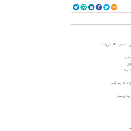
دی‍ن‍ی‌ | حمزه نادعلی‌زاده
هی	
دی
هدایت
به عظیم زاده
نیه یاسری
ه