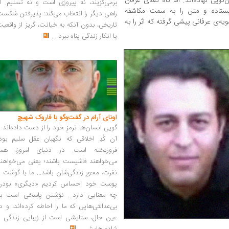
گویی نهاده‌اند. اما گاه کفه‌ی عرفان
برمی‌گزیند، نه پیروزی است و نه تسلیم. ا
یستاده و متن را به سمت مکاشفه
راهی دیگر را انتخاب می‌کند: پذیرفتن شکس
یه‌ی عرفانی پیشی گرفته که اثر را به
تاریخی، بدون آنکه به خیانت، گریز از واقعی
یا انکار زندگی پناه ببرد
...
اونای آرام در گفت‌وگو با فاروک شهیچ‭
گویی انسان‌ها ترمزِ خود را از دست داده‌اند 
آن کُدِ اخلاقی که نگهبان عقل سلیم بود،
فروریخته است. در دنیای امروز، همه
می‌خواهند فاشیست باشند؛ یعنی می‌خواهند
نفرت، محورِ زندگی‌شان باشد... ما با گوشت 
پوست خود احساس کردیم «دیگری» بودن
چه معنایی دارد... نوشتن پاسخی است به
بی‌عدالتی‌هایی که ما را احاطه کرده‌اند، و د
عین حال، ستایشی است از زیبایی زندگی و