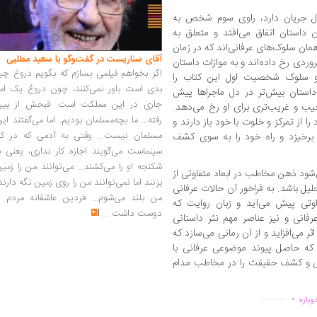
ال جریان دارد، راوی سوم شخص به
 داستان اتفاق می‌افتد و متعلق به
مان سلوک‌های عرفانی‌اند که در زمان
آقای سناریست در گفت‌وگو با سعید مطلبی
دی رخ داده‌اند و به موازات داستان
اگر بخواهم فیلمی بسازم که بگویم دروغ چی
و سلوک شخصیت اول این کتاب را
بدی است باور نمی‌کنند، چون دروغ یک امر
استان بیش‌تر در دل ماجراها پیش
جاری در این مملکت است. قبحش از بین
یب و غریب‌تری برای او رخ می‌دهد.
رفته... ما بچه‌مسلمان بودیم. اما می‌گفتند ای
 از تمرکز و خلوت با خود باز دارند و
مسلمان نیست... وقتی به آدمی که در کار
 برخیزد و راه خود را به سوی کشف
سینماست می‌گویند اجازه کار نداری، یعنی ب
شکنجه او را می‌کشند... می‌توانند من را زمی
شود ذهن مخاطب در ابعاد متفاوتی از
بزنند اما نمی‌توانند من را روی زمین نگه دارند
یل باشد. به فراخور آن حالات عرفانی
من بلند می‌شوم... فردین عاشقانه مردم را
اوتی پیش می‌آید و زبان روایت که
دوست داشت
...
انی و نیز عناصر مهم نثر داستانی
ثر می‌افزاید و از آن رمانی می‌سازد که
 که حاصل پیوند موضوعی عرفانی با
 و کشف حقیقت را در مخاطب مدام
.
..............
وباره