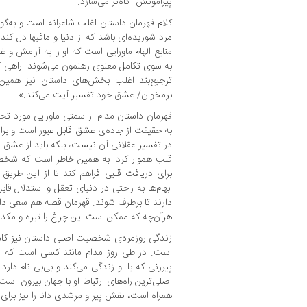
پیرامونش آگاه‌تر می‌سازد.
کلام قهرمان داستان اغلب شاعرانه است و به‌گو
مرد شوریده‌ای باشد که از دنیا و مافیها دل کن
منابع الهام ماورایی است که او را به آرامش و غ
به سوی تکامل معنوی رهنمون می‌شوند. راهی که
ترجیع‌بند اغلب بخش‌های داستان نیز همی
برمخوان/ عشق خود تفسیر آیت می‌کند.»
قهرمان داستان مدام از سمتی ماورایی مورد تحذی
به حقیقت از جاده‌ی عشق قابل عبور است و برا
در تفسیر عقلانی آن نیست، بلکه باید از عشق م
قلب هموار کرد. به همین خاطر است که شخصی
برای دریافت قلبی فراهم کند تا از این طریق
ابهام‌ها به راحتی در دنیای تعقل و استدلال قا
دارند تا برطرف شوند. قهرمان قصه هم سعی دارد 
هرآن‌چه که ممکن است این چراغ را تیره و مکدر ک
زندگی روزمره‌ی شخصیت اصلی داستان نیز کامل
است. در طی روز مدام مانند کسی است که رو
پیرزنی که با او زندگی می‌کند و بی‌بی نام دار
اصلی‌ترین راه‌های ارتباط او با جهان بیرون است.
همراه است، نقش پیر و مرشدی دانا را نیز برا