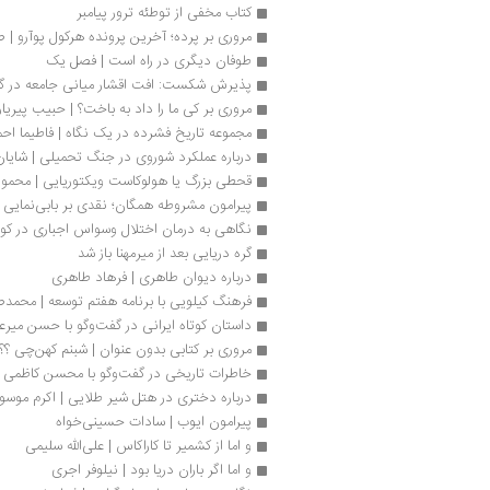
کتاب مخفی از توطئه ترور پیامبر
مروری بر پرده؛ آخرین پرونده هرکول پوآرو | 
طوفان دیگری در راه است | فصل یک 
پذیرش شکست: افت اقشار میانی جامعه در گفت
مروری بر کی ما را داد به باخت؟ | حبیب پیریا
مجموعه تاریخ فشرده در یک نگاه | فاطیما اح
درباره عملکرد شوروی در جنگ تحمیلی | شایا
قحطی بزرگ یا هولوکاست ویکتوریایی | محمو
پیرامون مشروطه همگان؛ نقدی بر بابی‌نمایی ا
نگاهی به درمان اختلال وسواس اجباری در کو
گره دریایی بعد از میرمهنا باز شد
درباره دیوان طاهری | فرهاد طاهری
فرهنگ کیلویی با برنامه هفتم توسعه | محمد
داستان كوتاه ایرانی در گفت‌وگو با حسن میرع
مروری بر کتابی بدون عنوان | شبنم کهن‌چی ؟؟
خاطرات تاریخی در گفت‌وگو با محسن کاظمی
درباره دختری در هتل شیر طلایی | اکرم موسو
پیرامون ایوب | سادات حسینی‌خواه
و اما از کشمیر تا کاراکاس | علی‌الله سلیمی
و اما اگر باران دریا بود | نیلوفر اجری