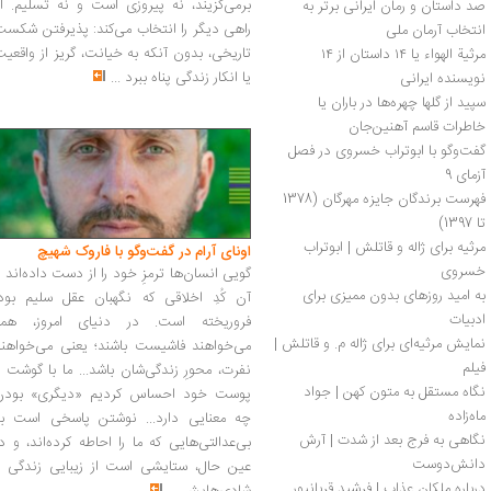
برمی‌گزیند، نه پیروزی است و نه تسلیم. ا
صد داستان و رمان ایرانی برتر به 
راهی دیگر را انتخاب می‌کند: پذیرفتن شکس
انتخاب آرمان ملی
تاریخی، بدون آنکه به خیانت، گریز از واقعی
مرثیة الهواء یا ۱۴ داستان از ۱۴ 
یا انکار زندگی پناه ببرد
...
نویسنده ایرانی 
سپید از گلها چهره‌ها در باران یا 
خاطرات قاسم آهنین‌جان 
گفت‌وگو با ابوتراب خسروی در فصل 
آزمای 9
فهرست برندگان جایزه مهرگان (1378 
تا 1397)
مرثیه برای ژاله و قاتلش | ابوتراب 
اونای آرام در گفت‌وگو با فاروک شهیچ‭
خسروی
گویی انسان‌ها ترمزِ خود را از دست داده‌اند 
به امید روزهای بدون ممیزی برای 
آن کُدِ اخلاقی که نگهبان عقل سلیم بود،
ادبیات
فروریخته است. در دنیای امروز، همه
نمایش مرثیه‌ای برای ژاله م. و قاتلش | 
می‌خواهند فاشیست باشند؛ یعنی می‌خواهند
فیلم
نفرت، محورِ زندگی‌شان باشد... ما با گوشت 
نگاه مستقل به متون کهن | جواد 
پوست خود احساس کردیم «دیگری» بودن
ماه‌زاده
چه معنایی دارد... نوشتن پاسخی است به
نگاهی به فرج بعد از شدت | آرش 
بی‌عدالتی‌هایی که ما را احاطه کرده‌اند، و د
دانش‌دوست
عین حال، ستایشی است از زیبایی زندگی و
درباره ملكان عذاب | فرشید قربانپور