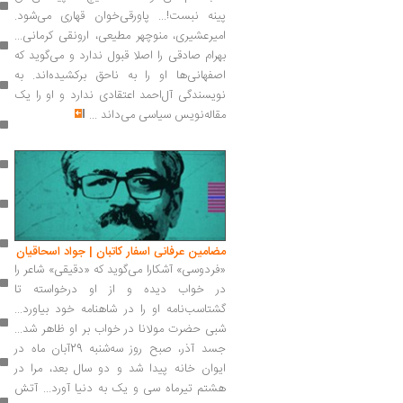
پینه نبست!... پاورقی‌خوان قهاری می‌شود.
امیرعشیری، منوچهر مطیعی، ارونقی کرمانی...
بهرام صادقی را اصلا قبول ندارد و می‌گوید که
اصفهانی‌ها او را به ناحق برکشیده‌اند. به
نویسندگی آل‌احمد اعتقادی ندارد و او را یک
مقاله‌نویس سیاسی می‌داند
...
مضامین عرفانی اسفار کاتبان | جواد اسحاقيان
«فردوسی» آشکارا می‌گوید که «دقیقی» شاعر را
در خواب دیده و از او درخواسته تا
گشتاسب‌نامه او را در شاهنامه خود بیاورد...
شبی حضرت مولانا در خواب بر او ظاهر شد...
جسد آذر، صبح روز سه‌شنبه 29آبان ماه در
ایوان خانه پیدا شد و دو سال بعد، مرا در
هشتم تیرماه سی و یک به دنیا آورد... آتش