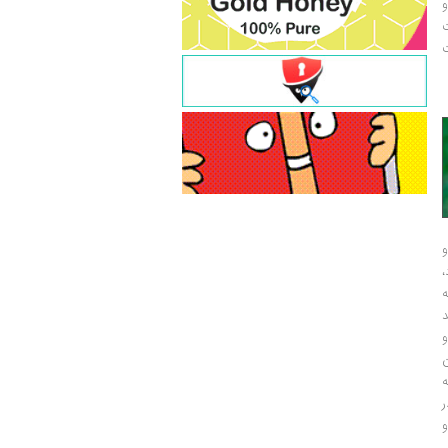
و
ت
ت
و
و
ر