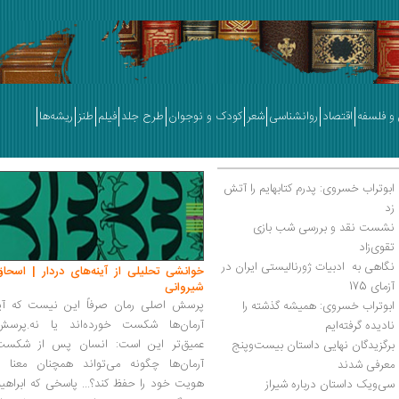
و فلسفه
اقتصاد
روانشناسی
شعر
کودک و نوجوان
طرح جلد
فیلم
طنز
ریشه‌ها
ابوتراب خسروی: پدرم کتابهایم را آتش 
زد
نشست نقد و بررسی شب بازی 
تقوی‌زاد
نگاهی به  ادبیات ژورنالیستی ایران در 
خوانشی تحلیلی از آینه‌های دردار | اسحاق
آزمای 175
شیروانی
پرسش اصلی رمان صرفاً این نیست که آیا
ابوتراب خسروی: همیشه گذشته را 
آرمان‌ها شکست خورده‌اند یا نه.پرسش
نادیده گرفته‌ایم
عمیق‌تر این است: انسان پس از شکست
برگزیدگان نهایی داستان بیست‌وپنج 
آرمان‌ها چگونه می‌تواند همچنان معنا و
معرفی شدند
هویت خود را حفظ کند؟... پاسخی که ابراهی
سی‌ویک داستان درباره شیراز