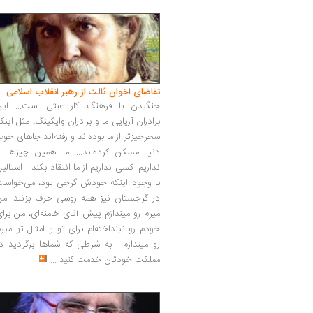
تقاضای اخوان ثالث از رهبر انقلاب اسلامی
جنگیدن با فرهنگ کار عبثی است... این
برادران آریایی ما و برادران وایکینگ، مثل اینک
سحرخیزتر از ما بوده‌اند و رفته‌اند جاهای خو
دنیا مسکن کرده‌اند... ما همین چیزها را
نداریم. کسی نداریم از ما انتقاد بکند... استالی
با وجود اینکه خودش گرجی بود، می‌خواست
در گرجستان نیز همه روسی حرف بزنند...من
میرم رو میندازم پیش آقای خامنه‌ای، من برا
خودم رو نینداخته‌ام برای تو و امثال تو میر
رو میندازم... به شرطی که شماها برگردید د
مملکت خودتان خدمت کنید
...