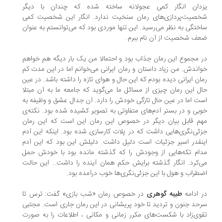
دان انگار کمی عجولانه ساخته شده که چندان با دیگر
صیت‌پردازی‌های رمان سنخیت ندارد. انگار این شخصیت کمی
ختگی به نظر می‌رسید. این تنها موردی بود که می‌توانستم به عنوان
ف شخصیت از آن نام ببرم.
 مجموع این رمان جذاب بود و احتمالا من یک بار دیگه هم خواهم
اندش. من زیاد داستان و رمان ایرانی می‌خوانم اما در این مدت کم
ان ایرانی دیده بودم که این حال و هوای تازه را داشته باشد. در عین
ل این رمان چیزی از مسائل ما می‌گوید که جامعه ما به آن مبتلا
ت اما در عین حال تازگی خودش را دارد. آن جدال عشق و وظیفه به
بی و در بستر آدم‌های متفاوتی به تصویر کشیده شده بود. نکته‌ی
م قابل بیان دیگر در خصوص این رمان این است که این رمان
ئی‌نگری‌هایی داشت که در پلات کارسازی شده بود. اینکه این آدم
نقدر اسیر جزئیات است دلیل داشت. دلیلش این بود که این آدم
ام تکه‌هایی از وجودش را که گذشته مانده بود با خودش حمل
‌کرد. انگار گذشته برایش حکم همان آینده را داشت.. این حالت
طراب و هول با این جزئی‌نگری‌ها خوب درآمده بود.
 ادامه
طیبه گوهری
در خصوص رمان «شب بازی» گفت: ترس تا
حد جنون و تردید تا خود پریشانی در این رمان جاری است. مجتبی
وی‌زاد با شکست‌های مکرر زمانی و مکانی ، اطلاعات را به صورت