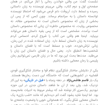
ست گفت: من وقتی خواندن رمانی را آغاز می‌کنم، در همان
حه‌ی اول و دوم کتاب، وقتی می‌بینم نویسنده به زبان داستانی
یده و تسلط دارد، آن‌وقت دلم قرص می‌شود که احتمالا نویسنده
انسته داستان را به سرانجام برساند. چون کسی که از پس آن
شی از زبان که مخصوص داستان است نه مخصوص مقاله، نه
صوص روایت، نه مخصوص خاطره؛ آن زبانی که مخصوص داستان
ت برآمده، مشخص است که از پس بقیه داستان هم می‌تواند
بیاید. اینجا هم وقتی من کتاب را شروع کردم، احساس کردم
یسنده به زبان داستان تسلط دارد. زبان استفاده شده در این رمان،
انی تراش‌خورده، خوب و مسلط است که با فضای داستان و
صیت‌ها انطباق دارد. یعنی حال و فضای داستان این زبان را
‌طلبد. مدت‌ها بحث این بود که ما در زبان فارسی نمی‌توانیم رمان
یسی یا رمان معمایی داشته باشیم.
ی از دلایلش ساختار شکل‌گیری نظام قوا و ساختار شکل‌گیری قوه‌ی
اییه در کشورهایی است که خاستگاه این دست رمان‌ها هستند.
 بار
قاسم هاشمی‌نژاد
در دهه پنجاه با «
فیل در تاریکی
» به این کار
دیک شد، ولی بعد از آن ما شاهد داستان جدی در این حوزه
ودیم. یک‌سری کار نوشته شد که بیشتر مربوط به ادبیات عامه‌پسند
د. اما اینجا شاید بشود گفت کم دیده‌ایم که مانند «شب بازی» یک
ستان معمایی شکل بگیرد، که همخوانی خوبی با وضعیت جامعه‌ی ما