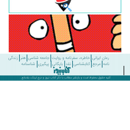
رمان ایرانی
خاطره، سفرنامه و روایت
جامعه شناسی
هنر
زندگی
نامه
مرجع
کتابشناسی
نقد
بایگانی
پیگیری
شناسنامه
کلیه حقوق محفوظ است و بازنشر مطالب با ذکر
کتاب نیوز
و درج لینک، بلامانع .