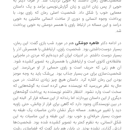
صیت‌های رمان داشتند به خوبی نزدیک شد. از طرف دیگر به
بی از پس زبان اداری و زبان گزارش‌نویسی برآمد و یک داستان
مایی خوب را شکل داد. شخصیت اصلی رمان که راوی بود، با
داخت وجوه انسانی و دوری از ساخت انسانی ماشینی به خوبی
آمد و این مساله در ارتباط راوی با همسر دومش به خوبی پرداخت
.
 ادامه دکتر
طاهره جوشکی
هم در مورد شب بازی گفت: این رمان،
یار دوست‌داشتنی بود. شخصیت راوی، ارتباطش با همسرش آذر را
یار دوست داشتم. در ادبیات ایران کم دیده‌ایم که مردی در ماجرایی
شقانه‌ی ثانوی است و ارتباطش با همسرش به تصویر کشیده شود.
 هم زنی که حریف است و راوی حسابی از او می‌ترسد. این
صیت‌سازی برای من بسیار جذاب بود. بی‌شک باید به وجه موجز
دن این رمان اشاره کرد. داستان هیچ چیز زیادی نداشت. در عین
ل به نظر می‌رسید که نویسنده سعی کرده است به گوشه‌هایی که
ت است وارد نشود. انتظار داشتم نویسنده به پرداخت گوشه‌های
گری از این داستان بپردازند اما رندانه از این مساله فرار کر. البته این
 بین نویسندگان وجود دارد که گاهی برای فرار از چالش، حتی زاویه
د را تغییر می‌دهند. مساله دیگر نشان دادن مناسبات یک طبقه به
رت بسیار حرفه‌ای و خوب بود. این طبقه و این مناسبات به این
لِ انسانی، به نظرم کمتر به تصویر کشیده شده بود. شخصیت‌ها
زش گذاری نشده بوند. در پایان هم باید گفت که فضاسازی رشت