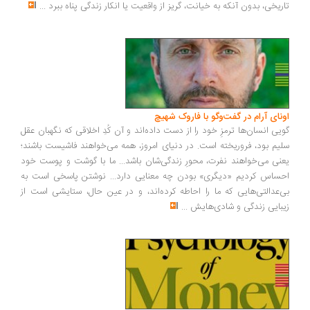
ریخی، بدون آنکه به خیانت، گریز از واقعیت یا انکار زندگی پناه ببرد
...
ونای آرام در گفت‌وگو با فاروک شهیچ
یی انسان‌ها ترمزِ خود را از دست داده‌اند و آن کُدِ اخلاقی که نگهبان عقل
یم بود، فروریخته است. در دنیای امروز، همه می‌خواهند فاشیست باشند؛
نی می‌خواهند نفرت، محورِ زندگی‌شان باشد... ما با گوشت و پوست خود
ساس کردیم «دیگری» بودن چه معنایی دارد... نوشتن پاسخی است به
‌عدالتی‌هایی که ما را احاطه کرده‌اند، و در عین حال، ستایشی است از
بایی زندگی و شادی‌هایش
...