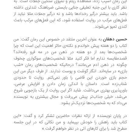
ن رمان آسیب زده، مشاهده ریتم و تمپوی سنگین جملات است. به
ر کاری با این جنبه تعلیقی جنایی بایستی ضرباهنگ تندتری داشته
شد. باید بیشتر درگیر رخدادها باشد و نه درگیر جملات.مثلا نباید از
ل‌های مرکب در روایت استفاده شود، که این فعل‌های مرکب باعث
دی تمپو می‌شوند.
ین دهقان
به عنوان آخرین منتقد در خصوص این رمان گفت: من
اب را دو هفته پیش خواندم و نکته‌ی حائز اهمیت این است که چرا
صیت‌ها بعد از دو هفته در ذهن من در مه فرو رفته‌اند؟
دمقایسه ندارم اما فکر کنید مثلا شخصیت‌های سوگواری چخوف
ونه در ذهن آدم می‌مانند؟ درحالیکه شخصیت‌های رمان «شب
زی» در سایه‌اند. انگار گوشت و پوست ندارند. از طرف دیگر من این
م بازی خوردن این قاضی را باور نمی‌کنم. روایت تا حدودی
اب‌زده است. داستان با اندکی زمان دادن و افزایش عرضی،
ورپذیری بهتری می‌داشت. شاید اگر این روایت از یک بازجویی شروع
‌شد، خیلی جذاب‌تر پیش می‌رفت و مجال بیشتری به نویسنده
‌داد که به شخصیت‌‌ها نزدیک‌تر بشود.
 پایان نویسنده از ارائه نظرات حاضرین تشکر کرد و گفت: «این
اب باید راهش را خودش بپیماید و من نکاتی که در این جلسه
رح شد را برای کارهای آتی در نظر خواهم گرفت.»
.
.