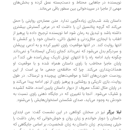
یسنده در جاهایی محتاط و دست‌بسته عمل کرده و بخش‌های
می از ماجرا در سپیدخوانی بین سطور باقی می‌ماند.
ستان بلند شب‌بازی زیاده‌گویی ندارد. متن عصاره‌ی روایتی را حمل
‌کند که گرچه پتانسیل آن را داشت که در عرض گسترش بیشتری
شته باشد و تبدیل به رمان شود اما نویسنده ترجیح داده با پرهیز از
ناب با ایجازی مثال‌زدنی و تعلیق ذاتی، داستان خود را پر کشش تا
تها روایت کند. در انتها موقعیت راوی تغییر کرده و به آدمی پریشان
سردرگم بدل می‌شود که نمی‌داند کجای زندگی ایستاده؟ و نمی‌داند
ونه باید ادامه راه را تا انتهای تونل تاریک پیش‌آمده طی کند؟ در
یان ماجرا مخاطب با راوی داستان همراه شده و با موقعیت او
ذات‌پنداری می‌کند. چرا که حافظه‌ی جمعی ما پر است از این
دست خوردن‌های آشنا و موقعیت‌های پیچیده و ترسناک. در طول
ایت، بازی تاریکی و روشنایی و پرهیز راوی از نور ادامه پیدا می‌کند و
 پایان مثال تفنگ معروف از دیوار داستان پایین آمده، ماشه کشیده
شلیک می‌شود. آنجا با تغییری که در جایگاه ذهنی راوی نسبت به
دش به وجود می‌آید، صدای شکستن استخوان‌هایش را می‌شنود.
لا برزگر
نیز در سخنان کوتاهی در این نشست گفت: من ابتدای
ستان را دوبار خواندم و زبان روان و خوش‌خوانی که رمان داشت را
لی پسندیدم. زبان داستان به زبان شخصیت، بر اساس جایگاهی که