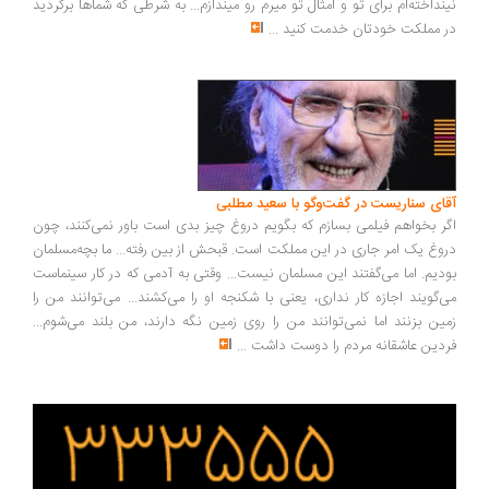
نداخته‌ام برای تو و امثال تو میرم رو میندازم... به شرطی که شماها برگردید
 مملکت خودتان خدمت کنید
...
ای سناریست در گفت‌وگو با سعید مطلبی
ر بخواهم فیلمی بسازم که بگویم دروغ چیز بدی است باور نمی‌کنند، چون
وغ یک امر جاری در این مملکت است. قبحش از بین رفته... ما بچه‌مسلمان
دیم. اما می‌گفتند این مسلمان نیست... وقتی به آدمی که در کار سینماست
‌گویند اجازه کار نداری، یعنی با شکنجه او را می‌کشند... می‌توانند من را
ین بزنند اما نمی‌توانند من را روی زمین نگه دارند، من بلند می‌شوم...
دین عاشقانه مردم را دوست داشت
...