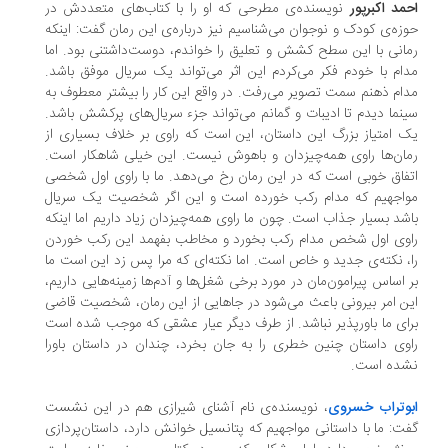
مد اکبرپور
نویسنده‌ی مطرحی که او را با کتاب‌های متعددش در
زه‌ی کودک و نوجوان می‌شناسیم نیز درباره‌ی این رمان گفت: اینکه
انی با این سطح کشش و تعلیق را خواندم، دوست‌داشتنی بود. اما
ام با خودم فکر می‌کردم این اثر می‌تواند یک سریال موفق باشد.
ام ذهنم سمت تصویر می‌رفت. در واقع این کار را بیشتر معطوف به
نما دیدم تا ادیبات و گمانم می‌تواند جزء سریال‌های پرکشش باشد.
 امتیاز بزرگ این داستان، این است که راوی بر خلاف بسیاری از
ان‌ها راوی همه‌چیزدان و باهوش نیست. این خیلی شاهکار است.
فاق خوبی است که در این رمان رخ می‌دهد. ما با راوی اول شخصی
اجهیم که مدام رکب خورده است و این اگر شخصیت یک سریال
شد بسیار جذاب است. چون ما راوی همه‌چیزدان زیاد داریم اما اینکه
وی اول شخص مدام رکب بخورد و مخاطب بفهمد این رکب خوردن
، نکته‌ی جدید و خاص است. اما نکته‌ای که مرا پس زد این است ما
 اساس پیرامون‌مان در مورد برخی شغل‌ها و آدم‌ها زمینه‌هایی داریم،
ن امر بیرونی باعث می‌شود در جاهایی از این رمان، شخصیت قاضی
ای ما باورپذیر نباشد. از طرف دیگر عیار عشقی که موجب شده است
وی داستان چنین خطری را به جان بخرد، چندان در داستان باورا
ده است.
وتراب خسروی
، نویسنده‌ی نام آشنای شیرازی هم در این نشست
ت: ما با داستانی مواجهیم که پتانسیل خوانش دارد، داستان‌پردازی