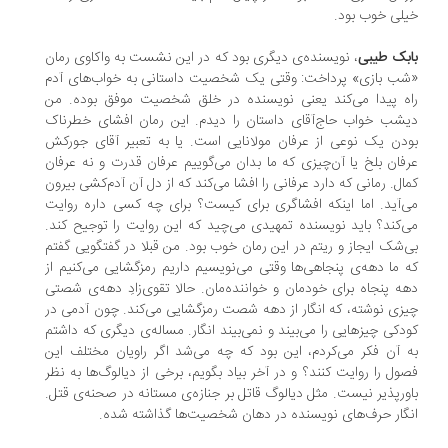
لی خوب بود.
بک طیبی
، نویسنده‌ی دیگری بود که در این نشست به واکاوی رمان
ب بازی» پرداخت: وقتی یک شخصیت داستانی به خواب‌های آدم
ه پیدا می‌کند یعنی نویسنده در خلق شخصیت موفق بوده. من
شب خواب حاج‌آقای داستان را دیدم. این رمان افشای خطرناک
دن یک نوعی از عرفان مولانایی است. یا به تعبیر آقای جورکش
فان بلخ یا آن‌چیزی که ما بدان می‌گوییم عرفان قدرت و نه عرفان
ال. رمانی که دارد عرفانی را افشا می‌کند که از دل آن آدم‌کشی بیرون
‌آید. اما اینکه افشاگری برای کیست؟ برای چه کسی داره روایت
‌کند؟ باید نویسنده تمهیدی می‌چید که این روایت را توجیح کند.
‌شک ایجاز و ریتم در این رمان خوب بود. من قبلا در گفتگویی گفتم
 ما دهه‌ی پنجاهی‌ها وقتی می‌نویسیم داریم رمزگشایی می‌کنیم از
ه پنجاه برای خودمان و خواننده‌مان. حالا تقوی‌زادِ دهه‌ی شصتی
زی نوشته، که انگار از دهه شصت رمزگشایی می‌کند. چون آدمی در
دکی چیزهایی را می‌بیند و نمی‌بیند انگار. مساله‌ی دیگری که داشتم
 آن فکر می‌کردم، این بود که چه می‌شد اگر راویان مختلف این
ول را روایت کنند؟ و در آخر بیاد بگویم، برخی از دیالوگ‌ها به نظر
ورپذیر نیست. مثل دیالوگ قاتل بر جنازه‌ی مستانه در صحنه‌ی قتل.
گار حرف‌های نویسنده در دهان شخصیت‌ها گذاشته شده.