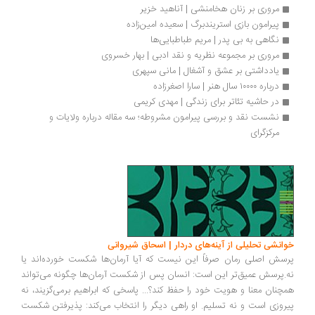
مروری بر زنان هخامنشی | آناهید خزیر
پیرامون بازی استریندبرگ | سعیده امین‌زاده
نگاهی به بی پدر | مریم طباطبایی‌ها
مروری بر مجموعه نظریه و نقد ادبی | بهار خسروی
یادداشتی بر عشق و آشغال | مانی سپهری
درباره ۱۰۰۰۰ سال هنر | سارا اصغرزاده
در حاشیه تئاتر برای زندگی | مهدی کریمی
نشست‌ نقد و بررسی پیرامون مشروطه؛ سه مقاله درباره ولایات و 
مرکزگرای
انشی تحلیلی از آینه‌های دردار | اسحاق شیروانی
سش اصلی رمان صرفاً این نیست که آیا آرمان‌ها شکست خورده‌اند یا
.پرسش عمیق‌تر این است: انسان پس از شکست آرمان‌ها چگونه می‌تواند
چنان معنا و هویت خود را حفظ کند؟... پاسخی که ابراهیم برمی‌گزیند، نه
روزی است و نه تسلیم. او راهی دیگر را انتخاب می‌کند: پذیرفتن شکست