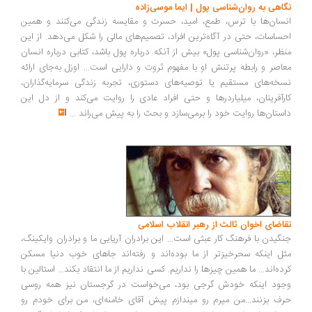
اهی به روان‌شناسی پول | ایما موسی‌زاده
سان‌ها با ترس، طمع، امید، حسرت و مقایسه زندگی می‌کنند و همین
ساسات، حتی در آگاه‌ترین افراد، تصمیم‌های مالی را شکل می‌دهد. از این
ظر، «روان‌شناسی پول» بیش از آنکه درباره پول باشد، کتابی درباره انسان
اصر و رابطه پرتنش او با مفهوم ثروت و دارایی است... اوزل به‌جای ارائه
خه‌های مستقیم یا توصیه‌های دستوری، تجربه زندگی سرمایه‌گذاران،
رآفرینان، میلیاردرها و حتی افراد عادی را روایت می‌کند و از دل این
ستان‌ها روایت خود را برمی‌سازد و بحث را به پیش می‌راند
...
اضای اخوان ثالث از رهبر انقلاب اسلامی
گیدن با فرهنگ کار عبثی است... این برادران آریایی ما و برادران وایکینگ،
ل اینکه سحرخیزتر از ما بوده‌اند و رفته‌اند جاهای خوب دنیا مسکن
ده‌اند... ما همین چیزها را نداریم. کسی نداریم از ما انتقاد بکند... استالین با
ود اینکه خودش گرجی بود، می‌خواست در گرجستان نیز همه روسی
ف بزنند...من میرم رو میندازم پیش آقای خامنه‌ای، من برای خودم رو