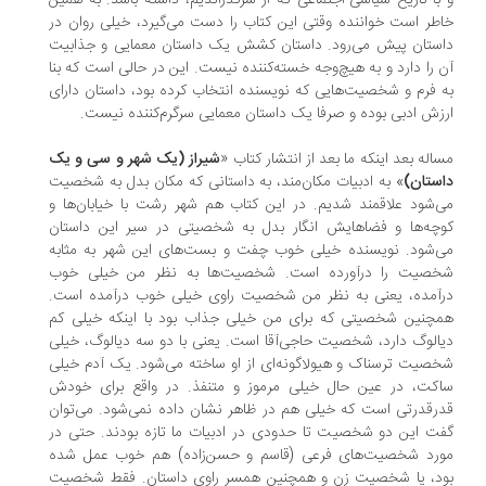
با تاریخ سیاسی-اجتماعی که از سرگذراندیم، داشته باشد. به همین
طر است خواننده وقتی این کتاب را دست می‌گیرد، خیلی روان در
ستان پیش می‌رود. داستان کشش یک داستان معمایی و جذابیت
 را دارد و به هیچ‌وجه خسته‌کننده نیست. این در حالی است که بنا
 فرم و شخصیت‌هایی که نویسنده انتخاب کرده بود، داستان دارای
زش ادبی بوده و صرفا یک داستان معمایی سرگرم‌کننده نیست.
اله بعد اینکه ما بعد از انتشار کتاب «
شیراز (یک شهر و سی و یک
ستان)
» به ادبیات مکان‌مند، به داستانی که مکان بدل به شخصیت
‌شود علاقمند شدیم. در این کتاب‌ هم شهر رشت با خیابان‌ها و
چه‌ها و فضاهایش انگار بدل به شخصیتی در سیر این داستان
‌شود. نویسنده خیلی خوب چفت و بست‌های این شهر به مثابه
صیت را درآورده است. شخصیت‌ها به نظر من خیلی خوب
آمده، یعنی به نظر من شخصیت راوی خیلی خوب درآمده است.
چنین شخصیتی که برای من خیلی جذاب بود با اینکه خیلی کم
الوگ دارد، شخصیت حاجی‌آقا است. یعنی با دو سه دیالوگ، خیلی
صیت ترسناک و هیولاگونه‌ای از او ساخته می‌شود. یک آدم خیلی
کت، در عین حال خیلی مرموز و متنفذ. در واقع برای خودش
رقدرتی است که خیلی هم در ظاهر نشان داده نمی‌شود. می‌توان
ت این دو شخصیت تا حدودی در ادبیات ما تازه بودند. حتی در
رد شخصیت‌های فرعی (قاسم و حسن‌زاده) هم خوب عمل شده
د، یا شخصیت زن و همچنین همسر راوی داستان. فقط شخصیت