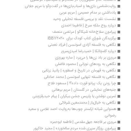
روایت‌شناسی بازی‌ها و اسباب‌بازی‌ها در گفت‌وگو با مریم جلالی
یادداشتی بر مدام صمیمی | مریم عربی
نشست نقد و بررسی فلسفه تحلیلی وحید
درباره روح ملکه سرخ | فاطیما احمدی
پیرامون سلاخ‌خانه شیکاگو | مرتضی منصف
برگزیدگان شورای کتاب کودک برای  IBBY2020
نگاهی به فلسفه آزادی اسونسن | فرزاد نعمتی
درباره کامچاتکا | حمیدرضا امیدی‌سرور
مروری بر باد زن‌ها را می‌برد | ساره بهروزی
نگاهی به رودهای نورانی | محمود فاضلی
نگاهی به قهرمان در تاریخ و اسطوره | پانیذ زرتابی
نگاهی به فلسفه تنهایی اسونسن | محمد صادقی
چرا رونی یک پیانو قورت داده؟! | مسعود فلاح
جنبه‌های نمایشی در گلستان | مریم برهانی
تمرین نوشتن یا پاریس جشن بیکران | پیام حیدرقزوینی
نگاهی به خیال‌باز | محمدمعین شرفائی
همنوایی شبانه ارکستر چوب‌ها به‌روایت احمد غلامی و سعید 
رضوانی
مروری بر فاجعه جهل مقدس | فاطمه ابوحمزه
پیرامون روزگار سپری شده مردم سالخورده | مجید خاکپور