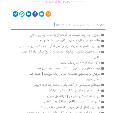
..............
...............
تجربه‌ی زندگی دوباره
|
|
|
رفی و نقد کتاب
رمان ایرانی
ابوتراب خسروی
مولوی، چنان‌که هست در گفت‌وگو با محمد بقایی ماکان
حاشیه‌ای بر انقلاب بدون انقلابیون | شیما بهره‌مند
پیرامون قاسم به روایت مرتضی سرهنگی | محمدحسین سلطانی
درباره جهان مکتوب؛ چگونه ادبیات به تاریخ شکل داد؟ | احمد 
آفتابی
«آدم‌ نما» از ۳۰۰ سال بعد رسید
فرهنگ فارسی به عربی در گفت‌وگو با عبدالنبی قیم
مروری بر پستچی همیشه دو بار زنگ می‌زند | حمیدرضا 
امیدی‌سرور
شیکاگو نومیکس در گفت‌وگو با محمدرضا فرهادی‌پور
تقدیر داوران جایزه‌ی کتاب سال از عزارئیل
درباره نه داستان سلینجر | ابوالفضل رجبی
گذری بر آثار استاد مظاهر مصفا | بهمن فاطمی
پیرامون ژنرال ارتش مرده | احسان صالحی‌زرند
دانشنامه امام خمینی(ره) در گفت‌وگو با سیدضیاء مرتضوی