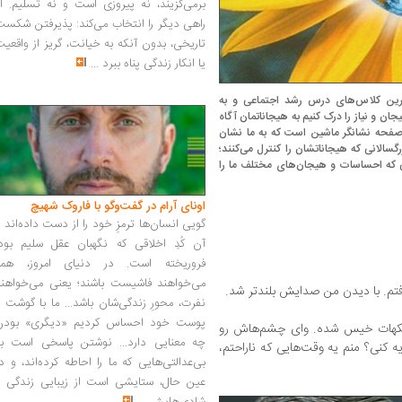
برمی‌گزیند، نه پیروزی است و نه تسلیم. ا
راهی دیگر را انتخاب می‌کند: پذیرفتن شکس
تاریخی، بدون آنکه به خیانت، گریز از واقعی
یا انکار زندگی پناه ببرد
...
مترین کلاس‌های درس رشد اجتماعی و به
 و نیاز را درک کنیم به هیجاناتمان آگاه
نند صفحه نشانگر ماشین است که به ما نشان
گسالانی که هیجاناتشان را کنترل می‌کنند؛
انی که احساسات و هیجان‌های مختلف ما را
اونای آرام در گفت‌وگو با فاروک شهیچ‭
گویی انسان‌ها ترمزِ خود را از دست داده‌اند 
آن کُدِ اخلاقی که نگهبان عقل سلیم بود،
فروریخته است. در دنیای امروز، همه
می‌خواهند فاشیست باشند؛ یعنی می‌خواهند
فتم. با دیدن من صدایش بلندتر شد.
نفرت، محورِ زندگی‌شان باشد... ما با گوشت 
پوست خود احساس کردیم «دیگری» بودن
اشکهات خیس شده. وای چشم‌هاش رو
چه معنایی دارد... نوشتن پاسخی است به
 کنی؟ منم یه وقت‌هایی که ناراحتم،
بی‌عدالتی‌هایی که ما را احاطه کرده‌اند، و د
عین حال، ستایشی است از زیبایی زندگی و