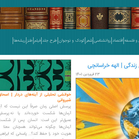
و فلسفه
اقتصاد
روانشناسی
شعر
کودک و نوجوان
طرح جلد
فیلم
طنز
ریشه‌ها
زندگی | الهه خراسانچی
23 فروردین 1401
خوانشی تحلیلی از آینه‌های دردار | اسحاق
شیروانی
پرسش اصلی رمان صرفاً این نیست که آیا
آرمان‌ها شکست خورده‌اند یا نه.پرسش
عمیق‌تر این است: انسان پس از شکست
آرمان‌ها چگونه می‌تواند همچنان معنا و
هویت خود را حفظ کند؟... پاسخی که ابراهی