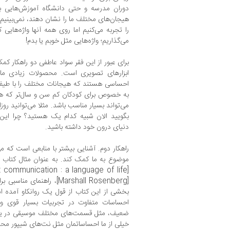
دوران مدرسه و حتی دانشگاه آموزش‌هایی بر
هیجان‌های مختلف ما را نشان دهند، نمی‌بینیم.
را تجربه می‌کنیم اما روی همه آنها واژه‌های
می‌گذاریم؛ واژه‌هایی مثل خوبم یا بدم!
برای عبور از این فقر سواد عاطفی دو راهکار کمک
ابزار‌های تصویری است. محصولات زیادی ما
احساسی هستند که هیجانات مختلف را با طیف
به خصوص برای کودکان کم سن و سال‌تر که هنو
می‌تواند بسیار مناسب باشد. مثلا می‌توانید رو
بگویید الان شبیه کدام یک هستید؟ چرا این
دنیای درون خود داشته باشید.
راهکار دوم. آشنایی بیشتر با منابعی است که می
موضوع به ما کمک کند. به عنوان مثال کتاب 
[‎Nonviolent communication : a language of life] نوشته
[Marshall Rosenberg]، راهن
بخشی از این کتاب از قول یک روانکاو آمده 
احساسات متفاوت در تجربیات بسیار قوی و
ضعیف، مثل قسمت‌های مختلف موسیقی در یک س
خیلی از ما احساساتمان مثل نت‌های شیپور مح