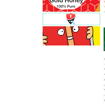
و
ت
ت
و
و
ر