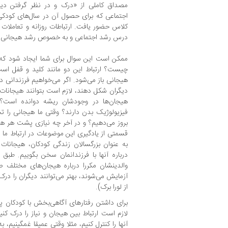
مصداق کاملی از «درک و در نظر گرفتن دیگ
اجتماعی که برای حصول آن در سال‌های کودکی 
کلاس حضور یافت. ارتباطات روزانه و تعاملات 
درس رشد اجتماعی و به خصوص رشد هیجانی 
ممکن است این سوال برای شما ایجاد شود که 
چیست؟ ارتباط این دو مانند کلید و قفل است
هیجانی باز می‌شود. اگر می‌خواهیم فرزندانی دا
دیگران شکل دهند، لازم است بتوانند هیجانات‌ش
هیجان‌ها در وجودشان ریشه دوانده است؟ 
فیزیولوژیک بدن دارند؟ وقتی ما هیجانی را تجرب
بروز می‌دهیم؟ و در آخر چه نیازی پشت هر 
قسمتی از یادگیری این موضوعات در ارتباط ما با
به عنوان بزرگسالان زندگی کودکان، هیجانات م
درباره آنها با فرزندانمان سخن بگوییم. طب
والدینشان مکررا درباره هیجان‌های مختلف ص
از لورا برک).
برای داشتن رفتارهای آگاهی‌بخش‌ با کودکان پ
لازم است ارتباط بین هیجان و نیاز را درک کنیم
آنها را کنترل کنیم، مثلا وقتی عمیقا غمگینیم، ب