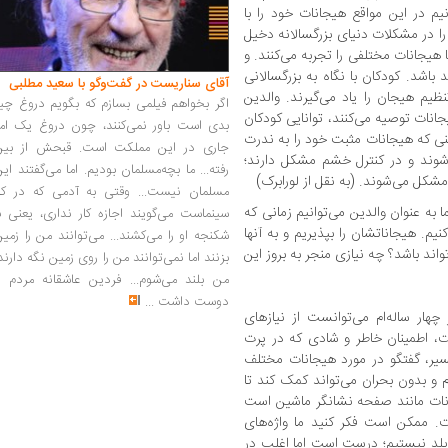
یم در این مواقع هیجانات خود را با
را در مشکلات دنیای بزرگسالانه دخیل
ا هیجانات مختلفی را تجربه می‌کنند. و
 باشد. کودکان با نگاه به بزرگسالانی
آقای سناریست در گفت‌وگو با سعید مطلبی
نظیم هیجان را یاد می‌گیرند. والدین
اگر بخواهم فیلمی بسازم که بگویم دروغ چی
انات توصیه می‌کنند، توانایی کودکان
بدی است باور نمی‌کنند، چون دروغ یک امر
دینی که هیجانات مثبت خود را به ندرت
جاری در این مملکت است. قبحش از بین
ی‌شوند و در کنترل خشم مشکل دارند؛
رفته... ما بچه‌مسلمان بودیم. اما می‌گفتند ای
شکل می‌شوند. (به نقل از لورابرک)
مسلمان نیست... وقتی به آدمی که در کار
به عنوان والدین می‌توانیم زمانی که
سینماست می‌گویند اجازه کار نداری، یعنی ب
نیم. هیجاناتشان را بپذیریم و به آنها
شکنجه او را می‌کشند... می‌توانند من را زمی
ند باشد؟ چه نیازی منجر به بروز این
بزنند اما نمی‌توانند من را روی زمین نگه دارند
من بلند می‌شوم... فردین عاشقانه مردم را
دوست داشت
...
ار ساله‌ام می‌توانست از نیازهای
یت، اطمینان خاطر و شادی که در پرت
ر، گفتگو در مورد هیجانات مختلف
و بدون بحران می‌تواند کمک کند تا
نات مانند صفحه نشانگر ماشین است
. ممکن است فکر کنید ما واژه‌های
لد نیستیم؛ درست است اما اغلب در