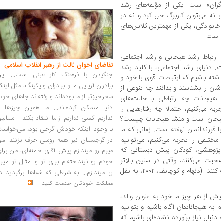
ران» است. یکی از مؤلفه‌های رشد
نه می‌توان کاربرگ حل کرد و نه در
خانوادگی، یکی از مهمترین کلاس‌های
است.
ارتباط رشد هیجانی و رشد اجتماعی
تقاضای اخوان ثالث از رهبر انقلاب اسلامی
. دنیای رشد اجتماعی، با کلید رشد
جنگیدن با فرهنگ کار عبثی است... این
شته باشیم که ارتباطات قوی با خود و
برادران آریایی ما و برادران وایکینگ، مثل اینک
ان را بشناسند و بدانند چه تنوعی از
سحرخیزتر از ما بوده‌اند و رفته‌اند جاهای خو
هیجانات چه ارتباطی با حالت‌های
دنیا مسکن کرده‌اند... ما همین چیزها را
ه می‌کنیم، احتمالا چه رفتارهایی را
نداریم. کسی نداریم از ما انتقاد بکند... استالی
هیجان است و منشا هیجانات چیست؟
 فرزندانمان نهفته است. زمانی که ما
با وجود اینکه خودش گرجی بود، می‌خواست
ختلفی را تجربه می‌کنیم، می‌توانیم
در گرجستان نیز همه روسی حرف بزنند...من
ق پژوهشی، کودکان پیش دبستانی که
میرم رو میندازم پیش آقای خامنه‌ای، من برا
حبت می‌کنند، وقتی در سنین بالاتر
خودم رو نینداخته‌ام برای تو و امثال تو میر
آزمایش می‌شوند، بهتر می‌توانند دیگران را درک کنند. (دنهام و کوچانف، ۲۰۰۲، به نقل
رو میندازم... به شرطی که شماها برگردید د
مملکت خودتان خدمت کنید
...
یش از هر چیز ما خود به عنوان والد،
 به هیجاناتمان آگاه باشیم و بتوانیم
ه دنبال نیاز برآورده نشده‌ای باشیم که