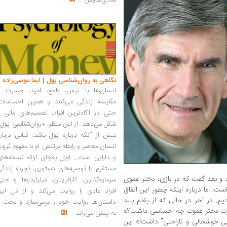
شادی‌هایش
...
نگاهی به روان‌شناسی پول | ایما موسی‌زاده
انسان‌ها با ترس، طمع، امید، حسرت و
مقایسه زندگی می‌کنند و همین احساسات،
حتی در آگاه‌ترین افراد، تصمیم‌های مالی ر
شکل می‌دهد. از این منظر، «روان‌شناسی پول
بیش از آنکه درباره پول باشد، کتابی دربار
انسان معاصر و رابطه پرتنش او با مفهوم ثرو
و دارایی است... اوزل به‌جای ارائه نسخه‌ها
مستقیم یا توصیه‌های دستوری، تجربه زندگی
رد و بعد گفت که در بازی، دختر عموی
سرمایه‌گذاران، کارآفرینان، میلیاردرها و حت
ست. ما درباره اینکه چطور این اتفاق
افراد عادی را روایت می‌کند و از دل این
م. در آخر در حالی که از بغلم بلند
داستان‌ها روایت خود را برمی‌سازد و بحث ر
ظرت دختر عموت چه احساسی داشت؟»
به پیش می‌راند
...
ی خوشحالی و ناراحتی" داشت!» این