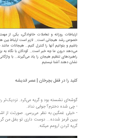
ارتباطات روزانه و تعاملات خانوادگی، یکی از مه
خصوص رشد هیجانی است... لازم است ارتباط بین هیجان
باشیم و بتوانیم آنها را کنترل کنیم... هیجانات ما
می‌دهد درون ما چه خبر است... کودکان با نگاه به بزر
راهبردهای تنظیم هیجان را یاد می‌گیرند... با واژگ
نشان دهند آشنا نیستیم
کلید را در قفل بچرخان | عصر اندیشه
گوشه‌ای نشسته بود و گریه می‌کرد. نزدیک‌تر ر
- چی شده دخترم؟ جوابی نداد.
- خیلی غمگین به نظر می‌رسی. صورتت از 
ببین قرمز شدده... دوست داری تو بغل من گریه
گریه کردن آرومم میکنه.