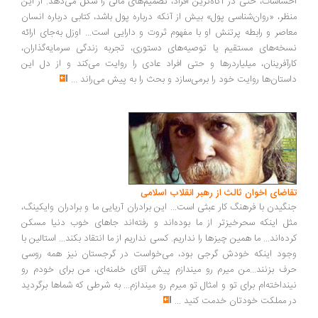
ساسات، حتی در آگاه‌ترین افراد، تصمیم‌های مالی را شکل می‌دهد. از این
ظر، «روان‌شناسی پول» بیش از آنکه درباره پول باشد، کتابی درباره انسان
اصر و رابطه پرتنش او با مفهوم ثروت و دارایی است... اوزل به‌جای ارائه
خه‌های مستقیم یا توصیه‌های دستوری، تجربه زندگی سرمایه‌گذاران،
رآفرینان، میلیاردرها و حتی افراد عادی را روایت می‌کند و از دل این
ستان‌ها روایت خود را برمی‌سازد و بحث را به پیش می‌راند
...
اضای اخوان ثالث از رهبر انقلاب اسلامی
گیدن با فرهنگ کار عبثی است... این برادران آریایی ما و برادران وایکینگ،
ل اینکه سحرخیزتر از ما بوده‌اند و رفته‌اند جاهای خوب دنیا مسکن
ده‌اند... ما همین چیزها را نداریم. کسی نداریم از ما انتقاد بکند... استالین با
ود اینکه خودش گرجی بود، می‌خواست در گرجستان نیز همه روسی
ف بزنند...من میرم رو میندازم پیش آقای خامنه‌ای، من برای خودم رو
نداخته‌ام برای تو و امثال تو میرم رو میندازم... به شرطی که شماها برگردید
 مملکت خودتان خدمت کنید
...