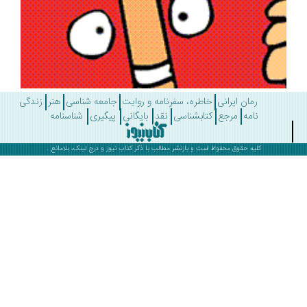
رمان ایرانی
خاطره، سفرنامه و روایت
جامعه شناسی
هنر
زندگی
نامه
مرجع
کتابشناسی
نقد
بایگانی
پیگیری
شناسنامه
کلیه حقوق محفوظ است و بازنشر مطالب با ذکر
کتاب نیوز
و درج لینک، بلامانع .