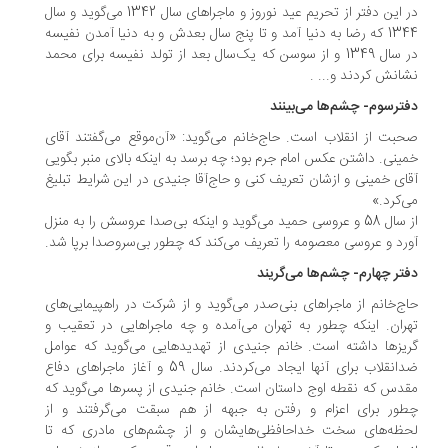
در این دفتر از تحریم عید نوروز و ماجراهای سال 1342 می‌گوید و سال
1344 که رضا به دنیا آمد و تا پنج سال بعدش و به دنیا آمدن نفیسه
در سال 1349 و از سوسن که یک‌سال بعد از تولد نفیسه برای محمد
انش کردند و... .
ترسوم- چشم‌ها می‌بینند
بت از انقلاب است. حاج‌خانم می‌گوید: «آن‌موقع می‌گفتند آقای
ینی. داشتن عکس امام جرم بود؛ چه برسد به اینکه بالای منبر بگویی
ای خمینی و ازشان تعریف کنی و حاج‌آقا جنیدی در این شرایط تبلیغ
‌کرد.»
از سال 58 و عروسی حمید می‌گوید و اینکه بی‌صدا عروسش را به منزل
رد و عروسی معصومه را تعریف می‌کند که چطور بی‌سروصدا برپا شد.
تر چهارم- چشم‌ها می‌گریند
ج‌خانم از ماجراهای بنی‌صدر می‌گوید و از شرکت در راهپیمایی‌های
ران. اینکه چطور به تهران ‌می‌آمده و چه ماجراهایی در تعقیب و
یز‌ها داشته است. خانم جنیدی از تهدیدهایی می‌گوید که عوامل
ضدانقلاب برای آنها ایجاد می‌کردند. سال 59 و آغاز ماجراهای دفاع
دس که نقطه اوج داستان است. خانم جنیدی از پسرها می‌گوید که
ور برای اعزام و رفتن به جبهه از هم سبقت می‌گرفتند و از
ظه‌های سخت خداحافظی‌هایشان و از چشم‌های مادری که تا