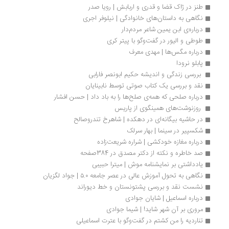
طنز در ژاک قضا و قدری و اربابش | رویا صدر
نگاهی به داستان‌های خانوادگی | نیلوفر اجری 
درباره‌ی ابن یمین شاعر مردم‌دار
طوطی و الیور در گفت‌وگو با پیتر کری
درباره مگس‌ها | ‌‌مهدی معرف
پابلو نرودا
 بررسی زندگی و اندیشه حکیم ابونصر فارابی 
نقد و بررسی یک کتاب صوتی توسط نابینایان
درباره صلحی که همه‌ی صلح‌ها را به باد داد | حسن افشار
 روزنوشت‌های همینگوی از پاریس 
در حاشیه بیگانه‌ای در دهکده | شاهرخ تندروصالح
شکسپیر در سینما | بهار سرلک
درباره مغازه خودکشی | شراره شریعت‌زاده
صد خاطره‌ و نکته از دکتر مصدق در 384صفحه
یادداشتی بر نمایشنامه موش | میترا حبیبی
نگاهی به تحول آموزش عالی در عصر جامعه ۵.۰ | جواد لگزیان
نشست نقد و بررسی پشتونستان و خط دیوراند
درباره اسماعیل | شایان جوادی
مروری بر آن شهر شاید! | شیما جوادی
تناردیه را من کشتم در گفت‌وگو با عترت اسماعیلی