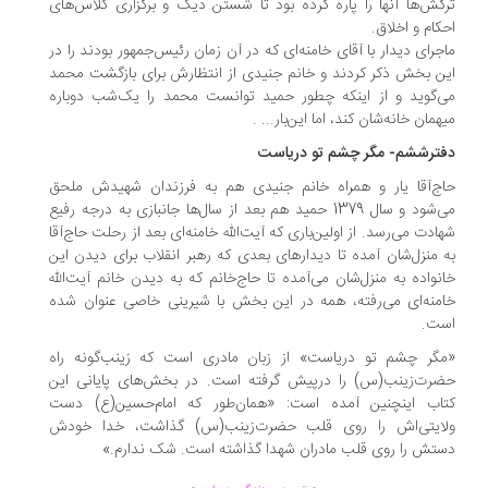
کش‌ها آنها را پاره کرده بود تا شستن دیگ و برگزاری کلاس‌های
کام و اخلاق.
جرای دیدار با آقای خامنه‌ای که در آن زمان رئیس‌جمهور بودند را در
ن بخش ذکر کردند و خانم جنیدی از انتظارش برای بازگشت محمد
‌گوید و از اینکه چطور حمید توانست محمد را یک‌‌شب دوباره
همان خانه‌شان کند، اما این‌بار... .
ترششم- مگر چشم تو دریاست
ج‌آقا یار و همراه خانم جنیدی هم به فرزندان شهیدش ملحق
می‌شود و سال 1379 حمید هم بعد از سال‌ها جانبازی به درجه رفیع
ادت می‌رسد. از اولین‌باری که آیت‌الله خامنه‌ای بعد از رحلت حاج‌آقا
 منزل‌شان آمده تا دیدارهای بعدی که رهبر انقلاب برای دیدن این
نواده به منزل‌شان می‌آمده تا حاج‌خانم که به دیدن خانم آیت‌الله
منه‌ای می‌رفته، همه در این بخش با شیرینی خاصی عنوان شده
ت.
گر چشم تو دریاست» از زبان مادری است که زینب‌گونه راه
رت‌زینب(س) را درپیش گرفته ‌است. در بخش‌های پایانی این
اب اینچنین آمده است: «همان‌طور که امام‌حسین(ع) دست
ایتی‌اش را روی قلب حضرت‌زینب(س) گذاشت، خدا خودش
تش را روی قلب مادران شهدا گذاشته است. شک ندارم.»
.
.
...............
..............