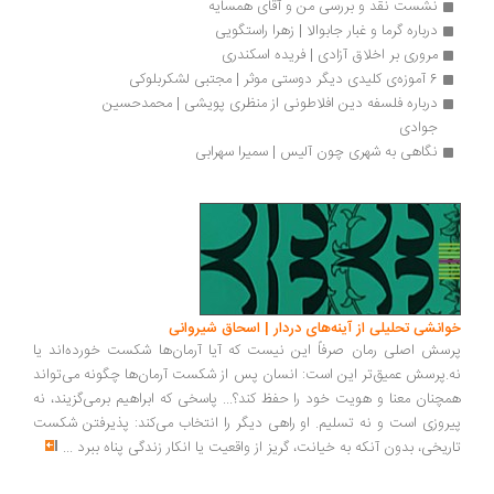
نشست نقد و بررسی من و آقای همسایه
درباره گرما و غبار جابوالا | زهرا راستگویی
مروری بر اخلاق آزادی | فریده اسکندری
6 آموزه‌ی کلیدی دیگر دوستی موثر | مجتبی لشکربلوکی
درباره فلسفه دین افلاطونی از منظری پویشی | محمدحسین 
جوادی
نگاهی به شهری چون آلیس | سمیرا سهرابی
انشی تحلیلی از آینه‌های دردار | اسحاق شیروانی
سش اصلی رمان صرفاً این نیست که آیا آرمان‌ها شکست خورده‌اند یا
.پرسش عمیق‌تر این است: انسان پس از شکست آرمان‌ها چگونه می‌تواند
چنان معنا و هویت خود را حفظ کند؟... پاسخی که ابراهیم برمی‌گزیند، نه
روزی است و نه تسلیم. او راهی دیگر را انتخاب می‌کند: پذیرفتن شکست
ریخی، بدون آنکه به خیانت، گریز از واقعیت یا انکار زندگی پناه ببرد
...