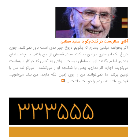
ای سناریست در گفت‌وگو با سعید مطلبی
ر بخواهم فیلمی بسازم که بگویم دروغ چیز بدی است باور نمی‌کنند، چون
وغ یک امر جاری در این مملکت است. قبحش از بین رفته... ما بچه‌مسلمان
دیم. اما می‌گفتند این مسلمان نیست... وقتی به آدمی که در کار سینماست
‌گویند اجازه کار نداری، یعنی با شکنجه او را می‌کشند... می‌توانند من را
ین بزنند اما نمی‌توانند من را روی زمین نگه دارند، من بلند می‌شوم...
دین عاشقانه مردم را دوست داشت
...