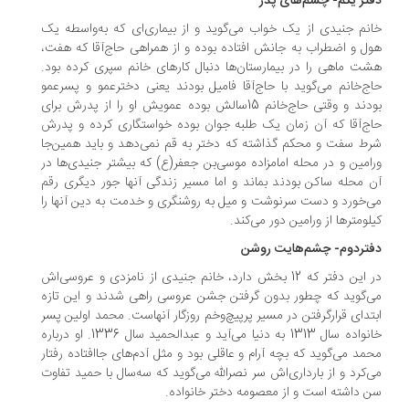
تر یکم- چشم‌های پدر
نم جنیدی از یک خواب می‌گوید و از بیماری‌ای که به‌واسطه‌ یک
ل و اضطراب به جانش افتاده بوده و از همراهی حاج‌آقا که هفت،
ت ماهی را در بیمارستان‌ها دنبال کارهای خانم سپری کرده بود.
ج‌خانم می‌گوید با حاج‌آقا فامیل بودند یعنی دخترعمو و پسرعمو
بودند و وقتی حاج‌خانم 15‌سالش بوده عمویش او را از پدرش برای
ج‌آقا که آن زمان یک طلبه جوان بوده خواستگاری کرده و پدرش
ط سفت و محکم گذاشته که دختر به قم نمی‌دهد و باید همین‌جا
امین و در محله امامزاده موسی‌بن جعفر(ع) که بیشتر جنیدی‌ها در
 محله ساکن بودند بماند و اما مسیر زندگی آنها جور دیگری رقم
‌خورد و دست سرنوشت و میل به روشنگری و خدمت به دین آنها را
لومترها از ورامین دور می‌کند.
تردوم- چشم‌هایت روشن
در این دفتر که 12 بخش دارد، خانم جنیدی از نامزدی و عروسی‌اش
‌گوید که چطور بدون گرفتن جشن عروسی راهی شدند و این تازه
تدای قرارگرفتن در مسیر پرپیچ‌وخم روزگار آنهاست. محمد اولین پسر
خانواده سال 1313 به دنیا می‌آید و عبدالحمید سال 1336. او درباره
مد می‌گوید که بچه آرام و عاقلی بود و مثل آدم‌های جاافتاده رفتار
‌کرد و از بارداری‌اش سر نصرالله می‌گوید که سه‌سال با حمید تفاوت
 داشته است و از معصومه دختر خانواده.