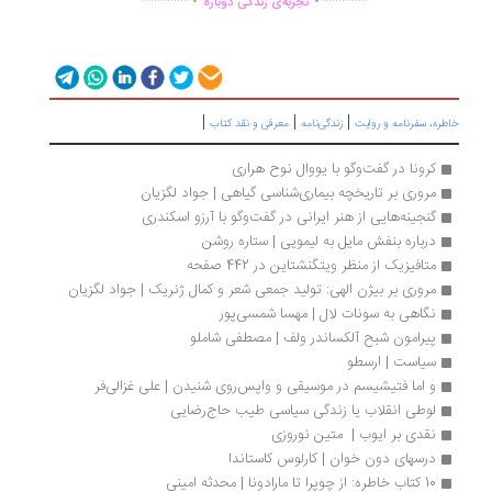
تجربه‌ی زندگی دوباره
|
|
|
ره، سفرنامه‌ و روایت
زندگی‌نامه
معرفی و نقد کتاب
کرونا در گفت‌وگو با یووال نوح هراری
مروری بر تاریخچه بیماری‌شناسی گیاهی | جواد لگزیان
گنجینه‌هايی از هنر ایرانی در گفت‌وگو با آرزو اسکندری
درباره بنفش مایل به لیمویی | ستاره روشن
متافیزیک از منظر ویتگنشتاین در 442 صفحه
مروری بر بیژن الهی: تولید جمعی شعر و کمال ژنریک | جواد لگزیان
نگاهی به سونات لال | مهسا شمسی‌پور
پیرامون شبح آلکساندر ولف | مصطفی شاملو
سیاست | ارسطو 
و اما فتیشیسم در موسیقی و واپس‌روی شنیدن | علی غزالی‌فر
لوطی انقلاب یا زندگی سیاسی طیب حاج‌رضایی
نقدی بر ایوب |  متین نوروزی
درسهای دون خوان | کارلوس کاستاندا 
10 کتاب خاطره: از چوپرا تا مارادونا | محدثه امینی