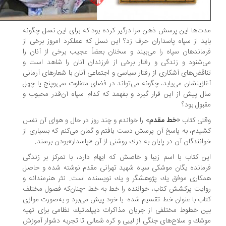
ت‌ها این پرسش ذهن مرا درگیر كرده بود كه برای این نسل چگونه
ید از سپاه پاسداران حرف زد؟ این نسل كه عملكرد امروز برخی از
ماندهان سپاه را می‌بیند و سخنان بعضاً عجیب برخی از آنان را
‌شنود و زندگی و رفتار برخی از فرزندان آنان را شاهد است و
اقض‌های آشكاری از رفتار سیاسی و اجتماعی آنان با شعارهای آرمانی
ازینشان می‌یابد، چگونه می‌تواند در فضای متفاوت سی‌وپنج یا چهل
ل پیش از این قرار گیرد و بفهمد كه كدام سپاه آن‌قدر محبوب و
بول بود؟
تی كتاب «
خط مقدم
» را خواندم و چند روز در حال و هوای آن نفس
یدم، به پاسخ آن پرسش دست یافتم و گمان می‌کنم كه بسیاری از
انندگان آن در پایان به درك روشنی از آن «پاسدار»بودن برسند.
ن كتاب با اسم زیبا و خاصش كه ایهام دارد، با تمركز بر زندگی
مانده یگان موشكی سپاه شهید تهرانی مقدم نوشته شده و حاصل
كاری موفق یك پژوهشگر و یك نویسنده است. نثر هنرمندانه و
ایت پركشش كتاب، خواننده را خط به خط -چنان‌که فصول مختلف
اب با عنوان خط تقسیم شده- با خود پیش می‌برد و به‌صورت موازی
ن خطوط مختلفی از جریان مذاكرات دیپلماتیك نظامی برای تهیه
شك و سلاح‌های جنگی از لیبی و كره شمالی تا تجربه دشوار آموزش