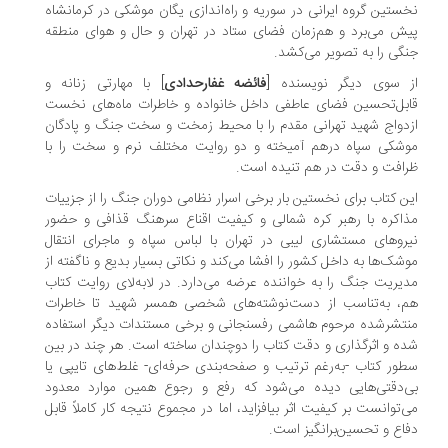
ستین گروه ایرانی در سوریه و راه‌اندازی یگان موشكی در كرمانشاه
ش می‌برد و هم‌زمان فضای ستاد در تهران و حال و هوای منطقه
گی را به تصویر می‌کشد.
 سوی دیگر نویسنده [
فائضه غفارحدادی
] با مهارتی زنانه و
بل‌تحسین فضای عاطفی داخل خانواده و خاطرات ماه‌های نخست
دواج شهید تهرانی مقدم را با محیط زمخت و سخت جنگ و پادگان
شكی سپاه درهم آمیخته و دو روایت مختلف نرم و سخت را با
افت و دقت در هم تنیده است.
ن كتاب برای نخستین بار برخی اسرار نظامی دوران جنگ را از جزییات
اكره با رهبر كره شمالی و كیفیت اقناع سرهنگ قذافی و حضور
روهای مستشاری لیبی در تهران با لباس سپاه و ماجرای انتقال
شک‌ها به داخل كشور را افشا می‌کند و نكاتی بسیار بدیع و ناگفته از
یریت جنگ را به خواننده عرضه می‌دارد. در لابه‌لای روایت كتاب
، به‌تناسب از دست‌نوشته‌های شخصی همسر شهید تا خاطرات
تشرشده مرحوم هاشمی رفسنجانی و برخی مستندات دیگر استفاده
ه و اثرگذاری و دقت كتاب را دوچندان ساخته است. هر چند در بین
ور كتاب -به‌رغم ترتیب و صفحه‌بندی حرفه‌ای- غلط‌های تایپی یا
‌دقتی‌هایی دیده می‌شود كه رفع و رجوع همین موارد معدود
‌توانست بر كیفیت اثر بیافزاید، اما در مجموع نتیجه كار کاملاً قابل
اع و تحسین‌برانگیز است.