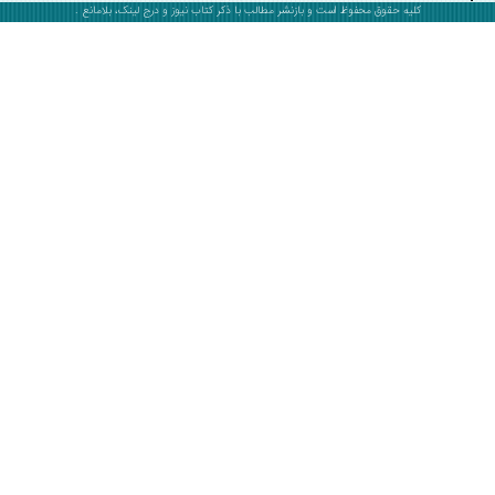
کلیه حقوق محفوظ است و بازنشر مطالب با ذکر
کتاب نیوز
و درج لینک، بلامانع .