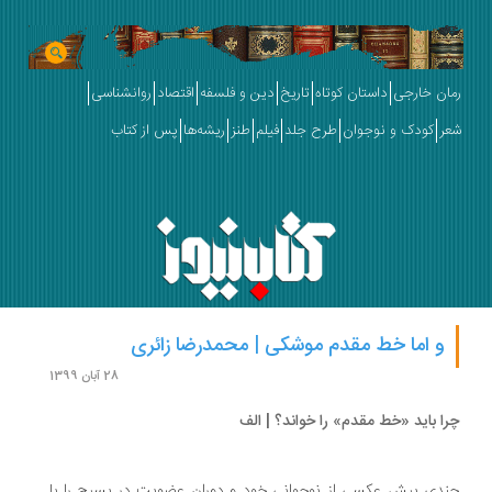
ان خارجی
داستان کوتاه
تاریخ
دین و فلسفه
اقتصاد
روانشناسی
ر
کودک و نوجوان
طرح جلد
فیلم
طنز
ریشه‌ها
پس از کتاب
و اما خط مقدم موشکی | محمدرضا زائری
28 آبان 1399
ا باید «خط مقدم» را خواند؟ | الف
دی پیش عكسی از نوجوانی خود و دوران عضویت در بسیج را با