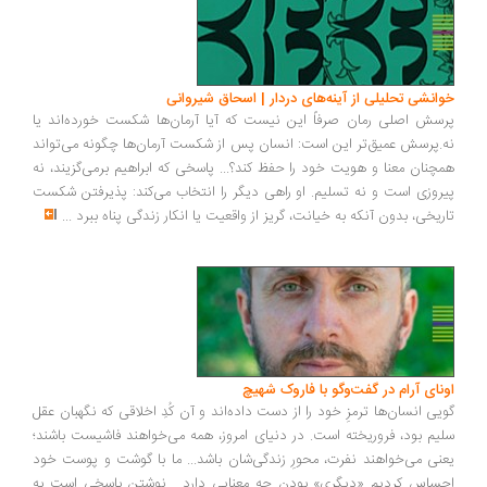
انشی تحلیلی از آینه‌های دردار | اسحاق شیروانی
سش اصلی رمان صرفاً این نیست که آیا آرمان‌ها شکست خورده‌اند یا
.پرسش عمیق‌تر این است: انسان پس از شکست آرمان‌ها چگونه می‌تواند
چنان معنا و هویت خود را حفظ کند؟... پاسخی که ابراهیم برمی‌گزیند، نه
روزی است و نه تسلیم. او راهی دیگر را انتخاب می‌کند: پذیرفتن شکست
ریخی، بدون آنکه به خیانت، گریز از واقعیت یا انکار زندگی پناه ببرد
...
ونای آرام در گفت‌وگو با فاروک شهیچ
یی انسان‌ها ترمزِ خود را از دست داده‌اند و آن کُدِ اخلاقی که نگهبان عقل
یم بود، فروریخته است. در دنیای امروز، همه می‌خواهند فاشیست باشند؛
نی می‌خواهند نفرت، محورِ زندگی‌شان باشد... ما با گوشت و پوست خود
ساس کردیم «دیگری» بودن چه معنایی دارد... نوشتن پاسخی است به