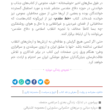
 طول سال‌های اخیر -خوشبختانه - طیف متنوعی از کتاب‌های جذاب و
اندنی در حوزه دفاع مقدس منتشر شده و مورد استقبال گسترده
انندگان بوده و بعضی از آن‌ها حتى از سوی مخاطبان عمومی نیز
انده شده‌اند. كتاب «
خط مقدم
» نیز از این‌گونه کتاب‌هاست كه
اطبانی از فضای غیردینی و غیرانقلابی و با حال و هوای روشنفكری
ه بسا کاملاً مخالف با تجربه انقلاب اسلامی و دفاع مقدس-
‌توانند با آن ارتباط برقرار كنند.
ى اگر كسی هیچ گرایش و علاقه‌ای به ارزش‌ها و آرمان‌های انقلاب
لامی نداشته باشد -تنها با عشق ایران و آرزوی سربلندی و سرافرازی
ن- هنگام ورق زدن صفحات این كتاب در برابر فداكاری و تلاش
قت‌فرسای بنیان‌گذاران صنایع موشكی ایران سر احترام و ارادت خم
اهد كرد.
.
.
...............
..............
تجربه‌ی زندگی دوباره
|
|
|
|
ره، سفرنامه‌ و روایت
معرفی و نقد کتاب
تاریخ و سیاست
محمدرضا زائری
پیرامون در تدارک زندگی بعدی | مرتضی منصف
درباره مبانی و مرزهای حکمرانی مشورتی | معصومه اشتیاقی