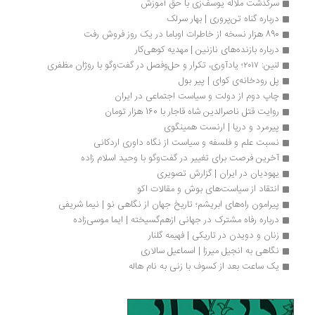
سرگذشت ملاله یوسف‌زی با حق آموزش
درباره گناه تن‌پروری | بهار سرلک
890 هزار نسخه از خاطرات اوباما در یک روز فروش رفت
درباره بازنده‌های نازنین | مهدیه کوهی‌کار
لنین: ۲۰۱۷؛ یادآوری، تکرار و حل‌وفصل در گفت‌وگو با روژان مظفری
پل رودخانه‌ی کوای | پیر بول
چاپ دوم از دولت و سیاست اجتماعی در ایران
روایت قتل ناصرالدین شاه قاجار با 160 هزار تومان
پیرمرد و دریا | ارنست همینگوی
نسبت علم و فلسفه و سیاست از نگاه داوری اردکانی
آخرین فرصت برای تغییر در گفت‌وگو با وحید اسلام زاده
یهودیان در ایران | گزارش تصویری
انتقاد از سیاست‌های بوش و مقالات اکو
پیرامون راه‌های ابریشم؛ تاریخ جهان از نگاهی نو | نیما شریفی
درباره رفاه مشترک در جهانی ازهم‌گسیخته | ایما موسی‌زاده
زنان و دویدن در تاریکی | فهیمه گلنار
نگاهی به انجیل میرزا | اسماعیل سالاری
یک ساعت بعد از کسوف با زنی به نام هاله