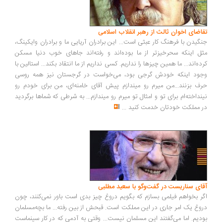
اضای اخوان ثالث از رهبر انقلاب اسلامی
گیدن با فرهنگ کار عبثی است... این برادران آریایی ما و برادران وایکینگ،
ل اینکه سحرخیزتر از ما بوده‌اند و رفته‌اند جاهای خوب دنیا مسکن
ده‌اند... ما همین چیزها را نداریم. کسی نداریم از ما انتقاد بکند... استالین با
ود اینکه خودش گرجی بود، می‌خواست در گرجستان نیز همه روسی
ف بزنند...من میرم رو میندازم پیش آقای خامنه‌ای، من برای خودم رو
نداخته‌ام برای تو و امثال تو میرم رو میندازم... به شرطی که شماها برگردید
 مملکت خودتان خدمت کنید
...
ای سناریست در گفت‌وگو با سعید مطلبی
ر بخواهم فیلمی بسازم که بگویم دروغ چیز بدی است باور نمی‌کنند، چون
وغ یک امر جاری در این مملکت است. قبحش از بین رفته... ما بچه‌مسلمان
دیم. اما می‌گفتند این مسلمان نیست... وقتی به آدمی که در کار سینماست