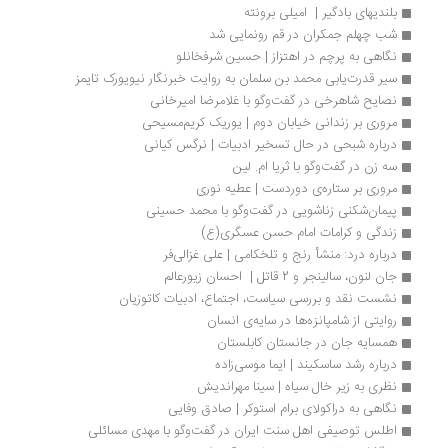
بلندیهای بادگیر |  امیلی برونته
شب چهلم جمکران در قم رونمایی شد
نگاهی به پرچم در اهتزاز | حسین شرفخانلو
سیر قدرت‌یابی محمد بن سلمان به روایت خبرنگار نیویورک تایمز
نصایح شاهرخی در گفت‌وگو با غلامرضا امیرخانی
مروری بر زندانی خیابان دوم | یوریک کریم‌مسیحی
درباره شبحی در حال تسخیر ادبیات | نرگس کیانی
سه زن در گفت‌وگو با ثریا ام. لین
مروری بر ستاره‌ی دوردست | عطیه نوری
پیمان‌شکنی زناشویی در گفت‌وگو با محمد حسینی
زندگی و کرامات امام حسن عسگری(ع)
درباره درد: منشأ رنج و تلخکامی | علی غزالی‌فر
جان لنون، سالینجر و 2 قاتل |  احسان زیورعالم
نشست نقد و بررسی سیاست، اجتماع، ادبیات کاتوزیان
روایتی از شامپانزه‌ها در سایه‌ی انسان
همسایه جان در جانستان کابلستان
درباره رشد ساسکیند | ایما موسی‌زاده
نظری به زیر خال سیاه | سینا مهراندیش
نگاهی به دراکولای برام استوکر | صادق وفایی
اطلس توصیفی اهل سنت ایران در گفت‌وگو با مهدی مسائلی