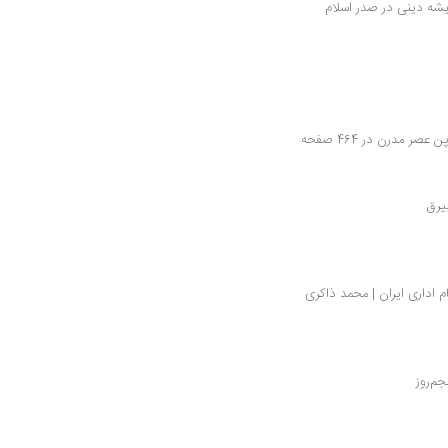
شه دینی در صدر اسلام 
ر مدرن در 464 صفحه
یرق
اداری ایران | محمد ذاکری
جم‌روز