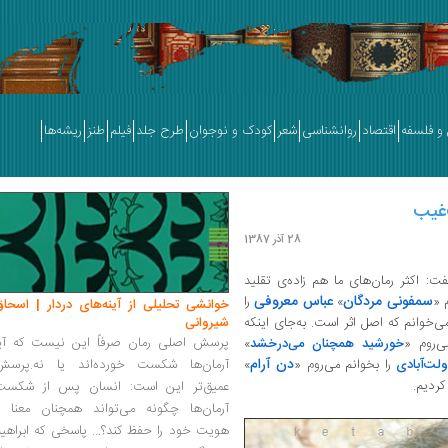
و فلسفه
اقتصاد
روانشناسی
شعر
کودک و نوجوان
طرح جلد
فیلم
طنز
ریشه‌ها
‌غیب
28 آذر 1387
: اکثر رمان‌های ما هم زاده‌ی تقلید
سمفونی مردگان
عباس معروفی
 «
»
را
خوانشی تحلیلی از آینه‌های دردار | اسحاق
ی‌خوانم که اصل اثر است. به‌جای اینکه
شیروانی
پرسش اصلی رمان صرفاً این نیست که آیا
ی‌روم «
خورشید همچنان می‌درخشد
»
دن آرام
لت‌آبادی
را بخوانم می‌روم «
»
آرمان‌ها شکست خورده‌اند یا نه.پرسش
 کردیم.
عمیق‌تر این است: انسان پس از شکست
آرمان‌ها چگونه می‌تواند همچنان معنا و
هویت خود را حفظ کند؟... پاسخی که ابراهی