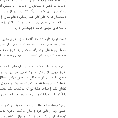
به دانشگاه‌ها رغبت‌شان را نسبت به خواندن 
ادبیات ما ذهن دانشجویان ادبیات را با بینش ادب
بادغیسی و رودکی و دیگر کلاسیک پردازان را در 
دبیرستان‌ها به طور کلی علم زندگی و علم زمان را 
با علاقه مثل قدیم وجود دارد و نه دانش‌پژوه
برنامه‌های درسی حالت ذوق‌کشی دارد.
دست‌غیب اظهار داشت: فاصله ما با دنیای مدرن خی
است. چیزهایی که در مطبوعات به اسم نظریه‌ه
تماما ترجمه‌های یکطرفه است و به هیچ وجه د
جامعه ما کسی حاضر نیست در باورهای خود و دان
این مترجم بیان داشت: بیشتر رمان‌هایی که ما خ
هیچ چیزی از زندگی جدید شهری در این رمان‌
هستند و می‌خواهند با ادبیات تحریک و تهییج را
فضای نقد را نداریم مقالاتی که در قامت نقد نوشته
یا تأکید است یا تکذیب و به هیچ وجه استدلالی
این نویسنده 77 ساله در ادامه صحبتش
خیلی مهم ارزیابی کرد و بیان داشت: تجربه نویس
نویسندگان بزرگ دنیا زندگی پرفراز و نشیبی را 