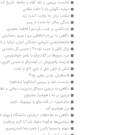
نشست بررسی و نقد کلام و جامعه: تاریخ اندی
درباره نگهبان باد | حامد مقامی 
مکتب زنان به روایت آندره ژید
زندگی سالار جا مانده از پسر
یادداشتی بر شب بگردیم | فاطمه سعیدی
نگاهی به بی‌خداحافظی برو | مریم رحمانیان
جامعه‌شناسی تاریخی نخبگان ایران، ترکیه و ژاپن عص
زوال کلنل یا حزب توده؟! | حسن گل محمدی
نبرد سیم‌ها در گفت‌وگو با یاسر خوشنویس
قدیسه پالتوپوش در گفت‌وگو با حسن اکبری ب
آتش و خون قبل از بازی تاج و تخت
فلسطینی بودن یعنی چه؟!
نشست نقد و بررسی آبشالوم! آبشالوم!
نگاهی به بررسی مسائل مدیریت دولتی و نظام 
مروری بر مه | هوشیار مجتبوی
سام شپارد در گفت‌وگو با نیویورک تایمز
من هوشینو آمد
نگاهی به ملاحظات درباره‌ی دانشگاه | بهرام ان
دوبلینی‌ها چگونه متولد شد؟ | اکرم پدرام‌نیا
جهنم یا سینما رکس | حمیدرضا امیدی‌سرور
پرگنت | هنریک ایبسن