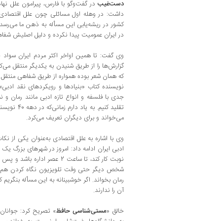
دست‌غیب
در گفت‌وگو با فارس، پیرامون علل نهاد
داشت: در وهله اول مسائلی چون علل اقتصادی،
کشور در ریشه‌یابی این مسأله به ذهن ما می‌رسد.
در ایران عمومیت پیدا نکرده و دلیل اصلیش شف
وی گفت: تا همین اواخر اکثر مردم ایران سواد 
گزارش‌ها را از طریق شنیدن به یکدیگر منتقل می‌ک
که همان شعر بوده همواره از طریق شفاهی منتقل
نویسنده کتاب «بنیادها و رویکردهای نقد ادبی» ا
جدی با فلسفه و انواع تازه ادبی مانند رمان و ن
تقلید کنیم. ب
می‌خواند و برای دیگران تعریف می‌کرد.
وی با اشاره به علل اقتصادی به‌عنوان یکی از نکا
ادبی ایران ادامه داد: امروز در شهرهای بزرگ یک 
نوبت کار کند، تا ساعت 2 عصر اد
شخص دیگر حتی وقت تلویزیون نگاه کردن هم ندا
رمان بخواند. اگر خوشبینانه به این مسأله بنگریم
آن را ندارند.
خالق «
مستی‌شناسی حافظ
» تصریح کرد: جوانان 