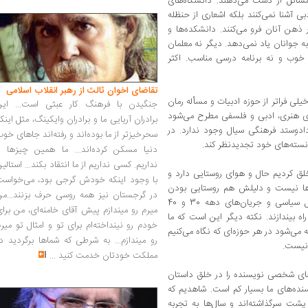
مسائل از دست می‌دهند. دانشگاه‌های
ی آشنا نمی‌کنند بلکه اشعاری از حنظله
ذهن آنان فرو می‌کنند. دانشکده‌ها و
به جوانان یاد نمی‌دهد. دیگر نه معلمان
 خوب و نه برنامه درسی مناسب. اکثر
تقاضای اخوان ثالث از رهبر انقلاب اسلامی
لی فراتر از حوزه ادبیات و مسأله رمان
جنگیدن با فرهنگ کار عبثی است... این
ای هنری، ادبی و فلسفی مطرح می‌شود
برادران آریایی ما و برادران وایکینگ، مثل اینک
ادوستد فرهنگی سیال وجود ندارد. در
سحرخیزتر از ما بوده‌اند و رفته‌اند جاهای خو
سته‌های خود تجدیدنظر کند.
دنیا مسکن کرده‌اند... ما همین چیزها را
نداریم. کسی نداریم از ما انتقاد بکند... استالی
لق کردیم حال و هوای روستایی دارد و
با وجود اینکه خودش گرجی بود، می‌خواست
ها نیست و دلیلش هم روستایی بودن
در گرجستان نیز همه روسی حرف بزنند...من
ذهن ما است. نویسندگان ما هنوز درگیر مسائل سیاسی و جریان‌های دهه 30 و 40
میرم رو میندازم پیش آقای خامنه‌ای، من برا
ه بیندازند. نکته دیگر این است که ما
خودم رو نینداخته‌ام برای تو و امثال تو میر
 می‌‌شود در هر حوزه‌ای که نگاه می‌کنیم
رو میندازم... به شرطی که شماها برگردید د
 نیست.
مملکت خودتان خدمت کنید
...
 تجربه‌های شخصی نویسنده را در خلق داستان
نده‌های ما بسیار کم است. شاهدیم که
پشت سرگذاشته‌اند و سال‌ها به تجربه