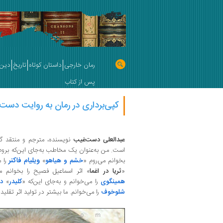
رمان خارجی
داستان کوتاه
تاریخ
دین 
پس از کتاب
کپی‌برداری در رمان به روایت دست
عبدالعلی دست‌غیب
نویسنده، مترجم و منتقد گفت
است. من به‌عنوان یک مخاطب به‌جای این‌که بروم
ویلیام فاکنر
بخوانم می‌روم «
خشم و هیاهو
»
را م
«
ثریا در اغما
» اثر اسماعیل فصیح را بخوانم م
همینگوی
را می‌خوانم و به‌جای این‌که «
کلیدر
»
دو
شلوخوف
را می‌خوانم. ما بیشتر در تولید اثر تقلید