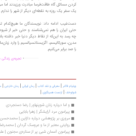
کردن مسائل گاه طاقت‌فرسا مبادرت ورزیدند اما م
یک سفر یک روزه به نقطه‌ای دیگر از شهر را ندارم.
دست‌غیب ادامه داد: نویسندگان ما هیچ‌کدام تجر
حتی ایران را هم نمی‌شناسند و حتی خبر از شیو
چه رسد به این‌که از نقاط دیگر دنیا خبر داشته با
مدرن، سورئالیسم، اگزیستانسیالسیم را وارد زبان‌م
را صد برابر می‌کنیم.
.
...............
تجربه‌ی زندگی د
|
|
|
|
ویلیام فاکنر
معرفی و نقد کتاب
رمان ایرانی
رمان خارجی
م
|
|
شولوخف
ارنست همینگوی
و اما درباره زنان شوپنهاور | رضا دستجردی
پیرامون مرد آرایشگر | زهرا بابایی
مروری بر پژوهشی درباره دازاین | محمدحسن 
روایتی معتبر از ما و عروسک گردان | محمدرض
پیرامون آسمان شبی پر از ستاره‌ی مجنون | علی