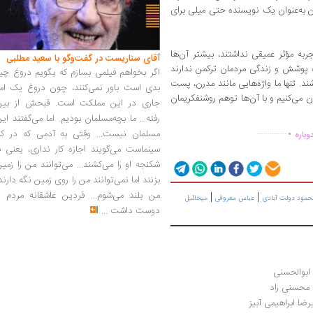
ن به‌عنوان یک نویسنده حتی میلی برای
به مؤثر عمیقی نداشتند، بیشتر آن‌ها
آقای سناریست در گفت‌وگو با سعید مطلبی
ه پوشش و زندگی مردمان ترکمن ندارند
اگر بخواهم فیلمی بسازم که بگویم دروغ چی
شند. تنها ما واژه‌هایی مانند مدرن، پست
بدی است باور نمی‌کنند، چون دروغ یک امر
ان می‌کنیم و با آن‌ها توهم روشنفکریمان
جاری در این مملکت است. قبحش از بین
.
رفته... ما بچه‌مسلمان بودیم. اما می‌گفتند ای
..............
مسلمان نیست... وقتی به آدمی که در کار
وباره
سینماست می‌گویند اجازه کار نداری، یعنی ب
شکنجه او را می‌کشند... می‌توانند من را زمی
بزنند اما نمی‌توانند من را روی زمین نگه دارند
من بلند می‌شوم... فردین عاشقانه مردم را
|
|
حمود دولت آبادی
عباس معروفی
میخائیل
دوست داشت
...
ابوالحسنی
ا محسنی راد
رضا ابراهیمی آبیز