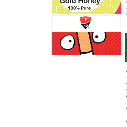
و
ت
ت
و
و
ر