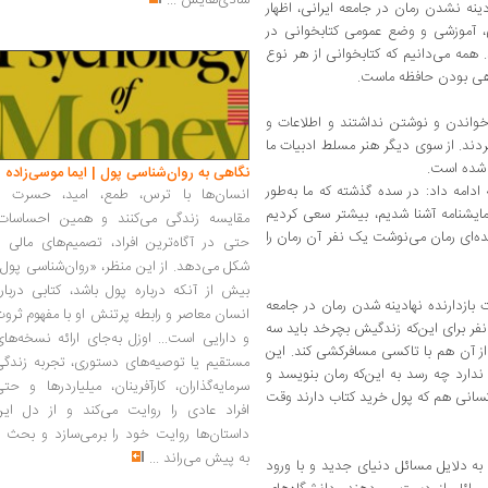
شادی‌هایش
...
ینه نشدن رمان در جامعه ایرانی، اظهار
 آموزشی و وضع عمومی کتابخوانی در
 همه می‌دانیم که کتابخوانی از هر نوع
اهی بودن حافظه ماست.
خواندن و نوشتن نداشتند و اطلاعات و
ردند. از سوی دیگر هنر مسلط ادبیات ما
 شده است.
نگاهی به روان‌شناسی پول | ایما موسی‌زاده
دامه داد: در سده گذشته که ما به‌طور
انسان‌ها با ترس، طمع، امید، حسرت و
مایشنامه آشنا شدیم، بیشتر سعی کردیم
مقایسه زندگی می‌کنند و همین احساسات،
ه یاد دارم زمانی‌که در دهه 40 نویسنده‌ای رمان می‌نوشت یک نفر آن رمان را
حتی در آگاه‌ترین افراد، تصمیم‌های مالی ر
شکل می‌دهد. از این منظر، «روان‌شناسی پول
بیش از آنکه درباره پول باشد، کتابی دربار
ت بازدارنده نهادینه شدن رمان در جامعه
انسان معاصر و رابطه پرتنش او با مفهوم ثرو
نفر برای این‌که زندگیش بچرخد باید سه
و دارایی است... اوزل به‌جای ارائه نسخه‌ها
اره باشد و پس از آن هم با تاکسی مسافرکشی کند. این
مستقیم یا توصیه‌های دستوری، تجربه زندگی
رد چه رسد به این‌که رمان بنویسد و
سرمایه‌گذاران، کارآفرینان، میلیاردرها و حت
 کسانی هم که پول خرید کتاب دارند وقت
افراد عادی را روایت می‌کند و از دل این
داستان‌ها روایت خود را برمی‌سازد و بحث ر
به پیش می‌راند
...
به دلایل مسائل دنیای جدید و با ورود