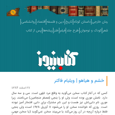
ان خارجی
داستان کوتاه
تاریخ
دین و فلسفه
اقتصاد
روانشناسی
ر
کودک و نوجوان
طرح جلد
فیلم
طنز
ریشه‌ها
پس از کتاب
خشم و هیاهو | ویلیام فاکنر
27 اسفند 1384
ی که در آغاز کتاب سخن می‌گوید به واقع مرد ابلهی است. سی و سه سال
رد. نامش موری بوده است، ‌ولی او را بنجی (مصغر منجامین) می‌نامند، ‌زیرا
ری نام دایی‌اش نیز هست و این نام مشترک برای دایی افتخار آمیز نبوده
است. روزی که خواننده سخن او را می‌شنود 7 آوریل 1928 است، ‌ولی بنجی
ط درباره آن‌چه در آن روز می‌کند یا می‌بیند سخن نمی‌گوید (یا سخن مهمی