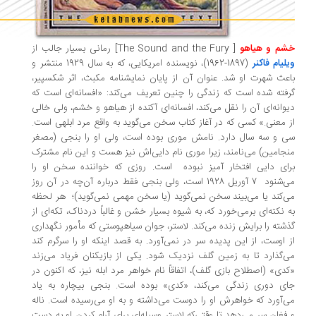
شم و هیاهو
[
The Sound and the Fury
]
رمانی بسیار جالب از
لیام فاکنر
(1897-1962)، نویسنده امریکایی، که به سال 1929 منتشر و
عث شهرت او شد. عنوان آن از پایان نمایشنامه مکبث،‌ اثر شکسپیر،‌
فته شده است که زندگی را چنین تعریف می‌کند: «افسانه‌ای است که
وانه‌ای آن را نقل می‌کند، ‌افسانه‌ای آکنده از هیاهو و خشم، ‌ولی خالی
 معنی.» کسی که در آغاز کتاب سخن می‌گوید به واقع مرد ابلهی است.
 و سه سال دارد. نامش موری بوده است، ‌ولی او را بنجی (مصغر
جامین) می‌نامند، ‌زیرا موری نام دایی‌اش نیز هست و این نام مشترک
ای دایی افتخار آمیز نبوده است. روزی که خواننده سخن او را
می‌شنود 7 آوریل 1928 است، ‌ولی بنجی فقط درباره آن‌چه در آن روز
‌کند یا می‌بیند سخن نمی‌گوید (یا سخن مهمی نمی‌گوید)؛ هر لحظه
 نکته‌ای برمی‌خورد که، ‌به شیوه بسیار خشن و غالباً دردناک، تکه‌ای از
شته را برایش زنده می‌کند. لاستر، ‌جوان سیاهپوستی که مأمور نگهداری
 اوست، از این پدیده سر در نمی‌آورد. به قصد اینکه او را سرگرم کند
‌گذارد تا به زمین گلف نزدیک شود. یکی از بازیکنان فریاد می‌زند
دی» (اصطلاح بازی گلف)، ‌اتفاقاً نام خواهر مرد ابله نیز، ‌که اکنون در
ی دوری زندگی می‌کند،‌ «کدی» بوده است. بنجی بیچاره به یاد
‌آورد که خواهرش او را دوست می‌داشته و به او می‌رسیده است. ناله
فغان سر می‌دهد تا وقتی‌که لاستر وسیله‌ای برای آرام کردن او به دست