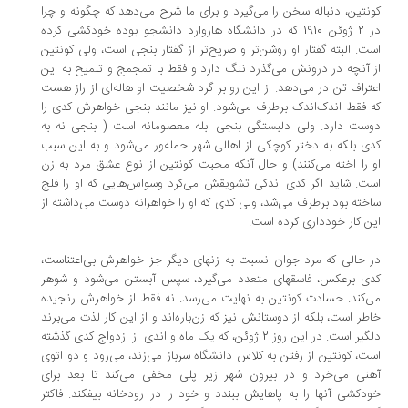
ونتین، دنباله سخن را می‌گیرد و برای ما شرح می‌دهد که چگونه و چرا
در 2 ژوئن 1910 که در دانشگاه هاروارد دانشجو بوده خودکشی کرده
ت. البته گفتار او روشن‌تر و صریح‌تر از گفتار بنجی است، ‌ولی کونتین
 آنچه در درونش می‌گذرد ننگ دارد و فقط با تمجمج و تلمیح به این
تراف تن در می‌دهد. از این رو بر گرد شخصیت او هاله‌ای از راز هست
 فقط اندک‌اندک برطرف می‌شود. او نیز مانند بنجی خواهرش کدی را
ست دارد. ولی دلبستگی بنجی ابله معصومانه است ( بنجی نه به
ی بلکه به دختر کوچکی از اهالی شهر حمله‌ور می‌شود و به این سبب
 را اخته می‌کنند) و حال آنکه محبت کونتین از نوع عشق مرد به زن
ت. شاید اگر کدی اندکی تشویقش می‌کرد وسواس‌هایی که او را فلج
خته بود برطرف می‌شد،‌ ولی کدی که او را خواهرانه دوست می‌داشته از
ن کار خودداری کرده است.
 حالی که مرد جوان نسبت به زنهای دیگر جز خواهرش بی‌اعتناست،
دی برعکس،‌ فاسقهای متعدد می‌گیرد، ‌سپس آبستن می‌شود و شوهر
‌کند. حسادت کونتین به نهایت می‌رسد. نه فقط از خواهرش رنجیده
طر است، بلکه از دوستانش نیز که زن‌باره‌اند و از این کار لذت می‌برند
دلگیر است. در این روز 2 ژوئن، که یک ماه و اندی از ازدواج کدی گذشته
ت، ‌کونتین از رفتن به کلاس دانشگاه سرباز می‌زند، ‌می‌رود و دو اتوی
نی می‌خرد و در بیرون شهر زیر پلی مخفی می‌کند تا بعد برای
دکشی آنها را به پاهایش ببندد و خود را در رودخانه بیفکند. فاکتر