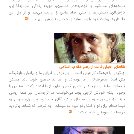
خه‌های مستقیم یا توصیه‌های دستوری، تجربه زندگی سرمایه‌گذاران،
رآفرینان، میلیاردرها و حتی افراد عادی را روایت می‌کند و از دل این
ستان‌ها روایت خود را برمی‌سازد و بحث را به پیش می‌راند
...
اضای اخوان ثالث از رهبر انقلاب اسلامی
گیدن با فرهنگ کار عبثی است... این برادران آریایی ما و برادران وایکینگ،
ل اینکه سحرخیزتر از ما بوده‌اند و رفته‌اند جاهای خوب دنیا مسکن
ده‌اند... ما همین چیزها را نداریم. کسی نداریم از ما انتقاد بکند... استالین با
ود اینکه خودش گرجی بود، می‌خواست در گرجستان نیز همه روسی
ف بزنند...من میرم رو میندازم پیش آقای خامنه‌ای، من برای خودم رو
نداخته‌ام برای تو و امثال تو میرم رو میندازم... به شرطی که شماها برگردید
 مملکت خودتان خدمت کنید
...