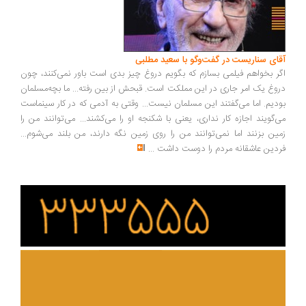
ای سناریست در گفت‌وگو با سعید مطلبی
ر بخواهم فیلمی بسازم که بگویم دروغ چیز بدی است باور نمی‌کنند، چون
وغ یک امر جاری در این مملکت است. قبحش از بین رفته... ما بچه‌مسلمان
دیم. اما می‌گفتند این مسلمان نیست... وقتی به آدمی که در کار سینماست
‌گویند اجازه کار نداری، یعنی با شکنجه او را می‌کشند... می‌توانند من را
ین بزنند اما نمی‌توانند من را روی زمین نگه دارند، من بلند می‌شوم...
دین عاشقانه مردم را دوست داشت
...