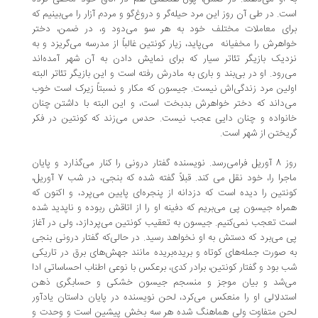
ت. در طی آن روز این مرد حیله‌گر و دروغ‌گو و مردم آزار را می‌بینیم که
ای معاملات مختلف خود به هر سو می‌دود و،‌ در ضمن،‌ دختر
اهرش را مخفیانه می‌پاید، ‌زیار کونتین غالباً از مدرسه می‌گریزد و به
دیک بازیگر تئاتر سیار که برای نمایش دادن به آن شهر آمده‌اند
‌رود. او در بی‌بند و باری به مادرش رفته است و این بازیگر تئاتر البته
لین مرد زندگی‌اش نیست. جیسون که مکار و نسبتاً زیرک است خوب
‌داند که دختر خواهرش بدبخت است، و این البته با داشتن چنان
نواده و چنان دایی عجب نیست. حدس می‌زند که کونتین در فکر
یختن از شهر است.
روز 8 آوریل فرامی‌رسد. نویسنده گفتار درونی را کنار می‌گذارد و پایان
ماجرا را، خود نقل می کند. قبلاً گفته شده که بنجی،‌ در شب 7 آوریل،
نتین را دیده است که دزدانه از پنجره‌ای پایین می‌پرد، ‌و اکنون که
راه جیسون پی می‌بریم که دفینه او را از اتاقش ربوده و ناپدید شده
ت تعجب نمی‌کنیم. جیسون به تعقیب کونتین می‌پردازد، ‌ولی در آغاز
 می‌برد که دستش به او نخواهد رسید. در حالی‌که گفتار درونی بنجی
 صورت جمله‌های کوتاه و بریده‌بریده مانند جهش‌های برق در تاریکی
 بود و گفتار کونتین،‌ برادر کدی، ‌برعکس با نوعی اطناب احساساتی ادا
ی‌شد و بیان موجز و منسجم جیسون خشکی و حسابگری ذهن
تدلالی او را منعکس می‌کرد، ‌لحن نویسنده در پایان داستان یادآور
ن متفاوت ولی هماهنگ ‌شده هر سه بخش پیشین است و وحدت و