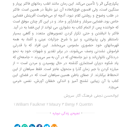
پارچگی اثر را تأمین می‌کند. این رمان مانند اغلب رمانهای فاکنر پربار و
گین است، ‌ولی افسون فوق‌العاده آن نیز دقیقاً در همین است. فاکنر
 طلب وضوح و روشنی کلام نبود، ‌آنچه او می‌خواست آفرینش فضایی
ص بود،‌ فضایی سرشار و فشارآور و حاد. و در این کار چنان موفق است
 خواننده پس از اتمام کتاب به دشواری می تواند از این فضا به در آید.
کنر با انباشتن و حتی تکرار کردن تصویرهای متعدد و گاهی بسیار
منتظر ولی پذیرفتنی،‌ و نیز با شرح جزئیات عینی و آشنا،‌ به همه
رمانهای خود حضوری ملموس می‌بخشد. این افراد که با قدرتی
اموش‌ نشدنی وصف می‌شوند، در برابر تقدیر و شهوات خود به نحو
دناکی ناتوان‌اند و نیز جامعه‌ای که در آن به سر می‌برند – جامعه‌ای که
د شکوه دوران استثماری گذشته در حال پوسیدن و مردن است – از
ارزه کردن با جبر زمان گذرا و متحول، عاجز است. فقط سیاهان از این
حطاط برکنارند. از صفای باطن همین سیاهان است که در فضای این
اب با آن زیبایی تشنج آمیز و اندکی خفقان آورش، نفس خرمی
ی‌وزد.
والحسن نجفی. فرهنگ آثار. سروش
1.William Faulkner 2.Maury 3.Benjy 4.Quentin
.
.
...............
..............
تجربه‌ی زندگی دوباره