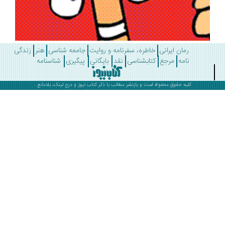
رمان ایرانی
خاطره، سفرنامه و روایت
جامعه شناسی
هنر
زندگی
نامه
مرجع
کتابشناسی
نقد
بایگانی
پیگیری
شناسنامه
کلیه حقوق محفوظ است و بازنشر مطالب با ذکر
کتاب نیوز
و درج لینک، بلامانع .