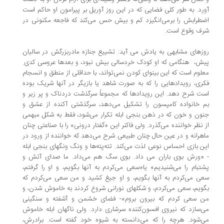
رد. به طور کلی فضایی که در این روز آوریل بر پیرامون او حاکم است
طرابش را برمی‌انگیزد کم و بیش حس می‌کند که فاجعه مکنونی در
ف وقوع است.
زهای مشابهی به یادش می آید: تشییع جنازه مادربزرگش در سالیان
ش، هنگامی که او کودک خردسالی بیش نبود، و بعدها عروسی کدی.
لوم است که این بینوای کودن نمی‌تواند، ‌با حداقلی از منطق و انسجام
ری، رویدادهایی را که به صورت شاهد یا بازیگر در آنها شریک بوده
ت شرح دهد. این رویدادها که مجموعاً ‌سرگذشت دردناک و پر زیر و
 خانواده کامپسون را تشکیل می‌دهد، سرگذشتی آکنده از عشق و
ون و خون که در ذهن بنجی ابله تکرار می‌شود،‌ فقط به شکل مبهمی
 نظر خواننده می‌گذرد. ولی فاکنر این «گفتار درونی» را با صناعتی چنان
هرانه و در عین حال چنان طبیعی شرح می‌دهد که خواننده از ورود در
ن بازی احساس نوعی لذت می‌کند. تته‌پته‌ها و ونگ ونگهای بنجی ابله
«ورش بوی باران می داد. بوی سگ هم می‌داد. ما صدای آتش و
تبام را می‌شنیدیم» یا«سعی می‌کردم به آنها بگویم، ‌و او را گرفتم،
عی می‌کردم به آنها بگویم، و او جیغ کشید و من سعی می‌کردم که
ویم، سعی می‌کردم، ‌و شکلهای نورانی شروع کردند به خاموش شدن،‌ و
 سعی کردم که بیرون بروم»- فضای خشمن و آشفته و سنگینی
‌سازد که نیروی افسون‌کننده سرشاری دارد. ولی ناگهان ابله خاموش
‌شود. هرچه را که می‌دانسته به شیوه خود گفته است. برادرش،