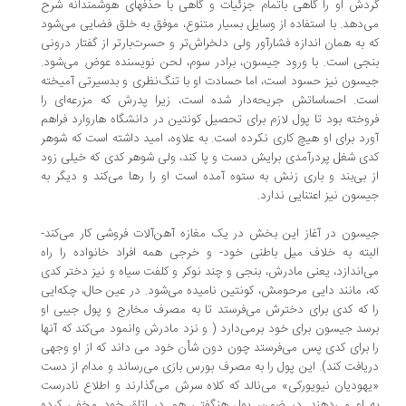
دش او را گاهی باتمام جزئیات و گاهی با حذفهای هوشمندانه شرح
‌دهد. با استفاده از وسایل بسیار متنوع، موفق به خلق فضایی می‌شود
 به همان اندازه فشارآور ولی دلخراش‌تر و حسرت‌بارتر از گفتار درونی
جی است. با ورود جیسون، برادر سوم، لحن نویسنده عوض می‌شود.
سون نیز حسود است، اما حسادت او با تنگ‌نظری و بدسیرتی آمیخته
ت. احساساتش جریحه‌دار شده است، ‌زیرا پدرش که مزرعه‌ای را
وخته بود تا پول لازم برای تحصیل کونتین در دانشگاه هاروارد فراهم
رد برای او هیچ کاری نکرده است. به علاوه، امید داشته است که شوهر
ی شغل پردرآمدی برایش دست و پا کند، ‌ولی شوهر کدی که خیلی زود
 بی‌بند و باری‌ زنش به ستوه آمده است او را رها می‌کند و دیگر به
سون نیز اعتنایی ندارد.
سون در آغاز این بخش در یک مغازه آهن‌آلات فروشی کار می‌کند-
بته به خلاف میل باطنی خود- و خرجی همه افراد خانواده را راه
‌اندازد، یعنی مادرش، بنجی و چند نوکر و کلفت سیاه و نیز دختر کدی
، مانند دایی مرحومش،‌ کونتین نامیده می‌شود. در عین حال، ‌چکه‌ایی
 که کدی برای دخترش می‌فرستد تا به مصرف مخارج و پول جیبی او
سد جیسون برای خود برمی‌دارد ( و نزد مادرش وانمود می‌کند که آنها
 برای کدی پس می‌فرستد چون دون شأن خود می داند که از او وجهی
یافت کند). این پول را به مصرف بورس بازی می‌رساند و مدام از دست
هودیان نیویورکی» می‌نالد که کلاه سرش می‌گذارند و اطلاع نادرست
 او می‌دهند. در ضمن،‌ پول هنگفتی هم در اتاق خود مخفی کرده