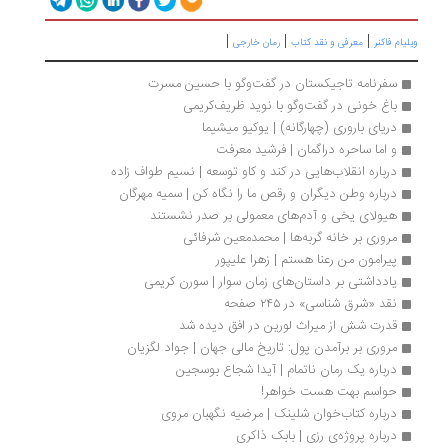
|
|
|
لیام فاکنر
معرفی و نقد کتاب
رمان خارجی
سفرنامه تاجیکستان در گفت‌وگو با حسین مسرت
باغ خونی در گفت‌وگو با نوید ظریف‌کریمی
دریای باروری (چهارگانه) | یوکیو میشیما
و اما ساحره دراگمان | فرشید معرفت
درباره انقلاب‌هایی در کند و کاو توسعه | نسیم طواف زاده
درباره وطن دیگران و رقص ما را نگاه کن | سمیه مهرگان
هیولای یخی و آدم‌های معمولی بر صدر نشستند
مروری بر خانه گربه‌ها | محمدمعین شرفائی
پیرامون من رعنا هستم | زهرا علیپور
‌‌یادداشتی بر داستان‌های زمان سوار | سورن کریمی
نقد «شرق شناسی» در ۲۴۵ صفحه
قدرت شش از میراث لورین در افق دیده شد
مروری بر برآمدن پول: تاریخ مالی جهان | جواد لگزیان
درباره یک رمان ناتمام | آیدا شجاع بوسجین
حواسم بهت هست خواهر!
درباره کتاب‌خوان شلینک | مرضیه نگهبان مروی
درباره پروژه‌ی رزی | بابک ذاکری