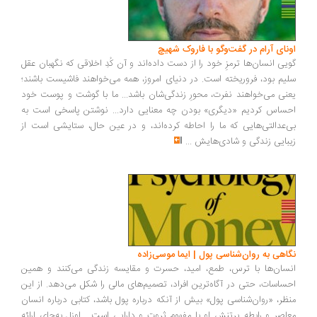
ونای آرام در گفت‌وگو با فاروک شهیچ
یی انسان‌ها ترمزِ خود را از دست داده‌اند و آن کُدِ اخلاقی که نگهبان عقل
یم بود، فروریخته است. در دنیای امروز، همه می‌خواهند فاشیست باشند؛
نی می‌خواهند نفرت، محورِ زندگی‌شان باشد... ما با گوشت و پوست خود
ساس کردیم «دیگری» بودن چه معنایی دارد... نوشتن پاسخی است به
‌عدالتی‌هایی که ما را احاطه کرده‌اند، و در عین حال، ستایشی است از
بایی زندگی و شادی‌هایش
...
اهی به روان‌شناسی پول | ایما موسی‌زاده
سان‌ها با ترس، طمع، امید، حسرت و مقایسه زندگی می‌کنند و همین
ساسات، حتی در آگاه‌ترین افراد، تصمیم‌های مالی را شکل می‌دهد. از این
ظر، «روان‌شناسی پول» بیش از آنکه درباره پول باشد، کتابی درباره انسان
اصر و رابطه پرتنش او با مفهوم ثروت و دارایی است... اوزل به‌جای ارائه