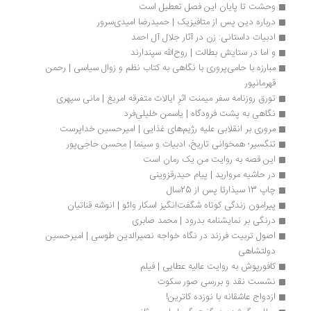
وحشت تا پایان این فصل تعطیل است
درباره دین پس از متافیزیک | حمیدرضا امیدی‌سرور
ادبیات داستانی: زن در آثار جلال آل احمد
و اما در ستایش بطالت | روح‌الله سپندارند
مبارزه با حامی‌پروری با نگاهی به کتاب نظم و زوال سیاسی | رحمن 
قهرمانپور
تورق روزنامه سفر میمنت اثرِ ایالات متفرقه امریغ | مانی سپهری
نگاهی به پشت فرودگاه | یاسمن خلیلی‌‌‌فرد
مروری بر انقلابی علیه رژیم‌های غذایی | امیرحسین خداپرست
تنگسیر؛ همخوانی تاریخ، ادبیات و سینما | محسن حاجی‌پور
این قصه به روایت من یک رمان است
در حاشیه مروارید | پیام حیدرقزوینی
چاپ 13 سیذارتا پس از 25سال
پیرامون زندگی کوتاه شگفت‌انگیز اسکار وائو | انوشه قناتیان
درنگی بر نمایشنامه بدرود | محمد صابری
اصول تربیت فرزند در نگاه خواجه نصیرالدین طوسی | امیرحسین 
دولتشاهی
کافورپوش به روایت عالیه عطایی | فیلم
نشست نقد و بررسی صور سکوت
ازدواج عاشقانه با نوزده کاترین!