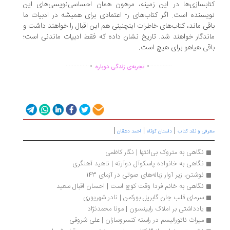
ابسازی‌ها در این زمینه، مرهون همان احساسی‌نویسی‌های این
یسنده است. اگر کتاب‌های ر- اعتمادی برای همیشه در ادبیات ما
قی ماند، کتاب‌های خاطرات اینچنینی هم این اقبال را خواهند داشت و
ندگار خواهند شد. تاریخ نشان داده که فقط ادبیات ماندنی است؛
قی هیاهو برای هیچ است.
.
.
...............
..............
تجربه‌ی زندگی دوباره
|
|
|
رفی و نقد کتاب
داستان کوتاه
احمد دهقان
نگاهی به متروک بی‌انتها | نگار کاظمی
نگاهی به خانواده پاسکوآل دوآرته | ناهید آهنگری
نوشتن، زیر آوار زباله‌های صوتی در آزمای 143
نگاهی به خانم فردا وقت کوچ است | احسان اقبال سعید
سرمای قلب جان گابریل بورکمن | نادر شهریوری
یادداشتی بر املاک رابینسون | مونا محمدنژاد
میراث ناتورالیسم در راسته کنسروسازان | علی شروقی