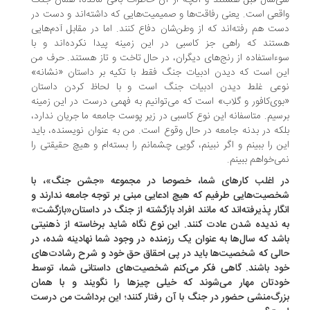
‌سال قبل هستند و آنچه از آن خاطرات باقی مانده، همان جنگ
قعی ‌است. یعنی رفاقت‌ها و صمیمیت‌هایی که داشته‌اند و دست در
ت هم رفته‌اند که از وطن‌شان دفاع کنند. اما در مقابل آدم‌هایی
تند که راهی جز کاسبی در این زمینه پیدا نکرده‌اند و با
ء‌استفاده از رنج‌های دیگران، در حال تاخت و تاز هستند. حرف من
ن است که دیدن ادبیات جنگ فقط با تکیه بر داستان «نشانه»
عی غلط ‌دیدن ادبیات جنگ است و با لحاظ کردن داستان
وی‌کافور و گلاب» است که می‌توانیم به فهمی درست در این زمینه
سیم. متاسفانه این نوع کاسبی در زیر پوست جامعه ما جریان ندارد،
که در بدنه جامعه در حال وقوع است. من به عنوان نویسنده، باید
ن را ببینم و اگر نبینم، گویی چشمانم را بسته‌ام و هیچ حقیقتی را
ی‌خواهم ببینم.
 اغلب کارهای شما، خصوصا در مجموعه «جشن جنگ»، با
صیت‌هایی طرفیم که هیچ ‌ادعایی مبنی بر توجه جامعه ندارند و
گار پذیرفته‌اند که مانند افراد بازگشته از جنگ در داستان«بازگشت»
 ندیده شدن عادت کنند. این نوع نگاه شاید برخاسته از ذهنیتی
شد که سال‌ها به عنوان یک رزمنده در وجود شما نهادینه شده، در
لی که شخصیت‌ها باید در پی احقاق حق‌ خود و شرح رشادت‌های
د باشند. گاهی فکر می‌کنم شخصیت‌های داستانی شما، توسط
دتان مهار می‌شوند که خیلی چیزها را نگویند و با همان
رگ‌منشی حضور در جنگ با آن رفتار کنند؛ این برداشت من درست