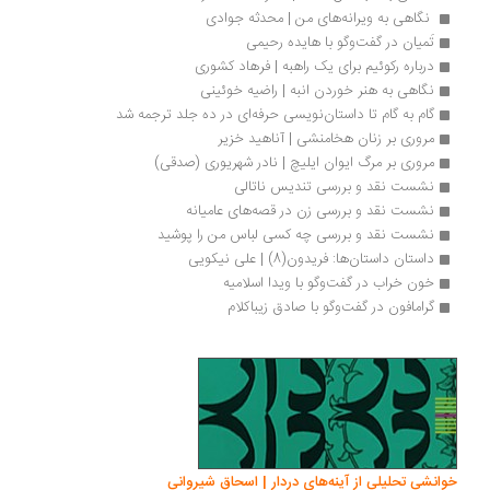
 نگاهی به ویرانه‌های من | محدثه جوادی
تَمیان در گفت‌وگو با هایده رحیمی
درباره رکوئیم برای یک راهبه | فرهاد کشوری
نگاهی به هنر خوردن انبه | راضیه خوئینی
گام به گام تا داستان‌نویسی حرفه‌ای در ده جلد ترجمه شد
مروری بر زنان هخامنشی | آناهید خزیر
مروری بر مرگ ایوان ایلیچ | نادر شهریوری (صدقی)
نشست نقد و بررسی تندیس ناتالی
نشست نقد و بررسی زن در قصه‌های عامیانه
نشست نقد و بررسی چه کسی لباس من را پوشید
داستان داستان‌ها: فریدون(8) | علی نیکویی
خون خراب در گفت‌وگو با ویدا اسلامیه
گرامافون در گفت‌وگو با صادق زیباکلام
انشی تحلیلی از آینه‌های دردار | اسحاق شیروانی