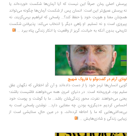
سش اصلی رمان صرفاً این نیست که آیا آرمان‌ها شکست خورده‌اند یا
.پرسش عمیق‌تر این است: انسان پس از شکست آرمان‌ها چگونه می‌تواند
چنان معنا و هویت خود را حفظ کند؟... پاسخی که ابراهیم برمی‌گزیند، نه
روزی است و نه تسلیم. او راهی دیگر را انتخاب می‌کند: پذیرفتن شکست
ریخی، بدون آنکه به خیانت، گریز از واقعیت یا انکار زندگی پناه ببرد
...
ونای آرام در گفت‌وگو با فاروک شهیچ
یی انسان‌ها ترمزِ خود را از دست داده‌اند و آن کُدِ اخلاقی که نگهبان عقل
یم بود، فروریخته است. در دنیای امروز، همه می‌خواهند فاشیست باشند؛
نی می‌خواهند نفرت، محورِ زندگی‌شان باشد... ما با گوشت و پوست خود
ساس کردیم «دیگری» بودن چه معنایی دارد... نوشتن پاسخی است به
‌عدالتی‌هایی که ما را احاطه کرده‌اند، و در عین حال، ستایشی است از
بایی زندگی و شادی‌هایش
...