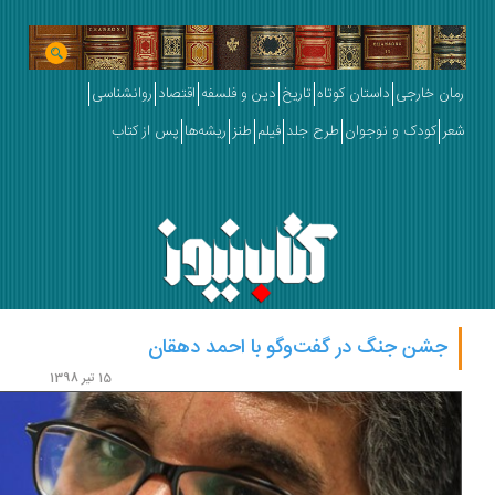
ان خارجی
داستان کوتاه
تاریخ
دین و فلسفه
اقتصاد
روانشناسی
ر
کودک و نوجوان
طرح جلد
فیلم
طنز
ریشه‌ها
پس از کتاب
جشن جنگ در گفت‌وگو با احمد دهقان
15 تیر 1398