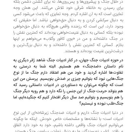
 خلال جنگ و پیشروی‌ها و پس‌روی‌ها، نه برای کشتن دشمن بلکه
ای رسیدن به خانقاه‌ شرقی خود تلاش می‌کنند. این همان وجه
ایزی ‌است که به آن اشاره کردم. وجه تمایزی که باعث می‌شود کسی
 دنبال سرکشی کردن و به دنبال حق‌خواهی نباشد. اما حقیقتی که
ود دارد، این است که رزمنده واقعی هیچ‌گاه به دنبال حق‌خواهی
وده؛ بلکه کسانی به دنبال غنیمت‌خواهی بوده‌اند که کمترین نقش را
 جنگ داشته‌اند و من در «بوی کافور وگلاب» می‌خواهم بر اینها
ازم. کسانی که کمترین نقش را داشته‌اند و به دنبال بزرگ‌ترین و
شت‌ترین غنیمت بوده‌اند و هستند.
 حوزه ادبیات جنگ جهان، در کنار ادبیات جنگ شاهد ژانر دیگری به
م داستان «ضدجنگ‌» هم هستیم. البته شما به درستی به
اوت‌ها اشاره کردید و خود من هم اعتقاد دارم جنگ‌ ما از نوع
گ‌هایی نبود که بتوانیم چیزی بر ضدش بنویسیم. پرسش من این
ت که چگونه می‌توان به دستاوردی در ادبیات داستانی رسید که
 بتواند حرمت جنگ از این جنس را نگه‌ دارد و هم رویه دیگر جنگ
 هم بنویسیم و بتوانیم صد سال دیگر افتخار کنیم که جنگیده‌ایم، اما
گ‌طلب نبوده ‌و نیستیم؟
 دنیا ادبیات جنگ داریم و ادبیات ضدجنگ زیرشاخه‌ای از این نوع
بیات است؛ با نشانه‌ها و مشخصات خاص خودش. اینکه ما چگونه
‌توانیم ادبیات جنگ واقعی داشته باشیم، خود به خود دارد اتفاق
‌افتد. اغلب نویسندگان ما به دنبال نوشتن پیرامون جنگ هستند.