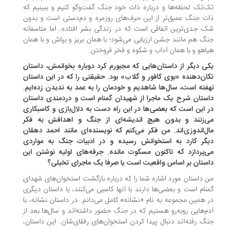
‌تک لحظه‌ها و درباره ذات خود جنگ گفت‌وگو کنیم و ببینیم که
ت جنگ عمیق‌تر از این حرف‌های روزمره و دم‌دستی است و بدون
 جدی‌ترین اتفاقی است که در زندگی بشر افتاده. اما متاسفانه
گ هم مانند جشن ارزیابی می‌شود؛ با همان بریز و بپاش و با همان
اهو و با همان آداب و شکوه و فخر فروختن.
ی دیگر از داستان‌هایی که مجبورم کرد دوباره بخوانمش، داستان
ان‌‌دهنده «بوی کافور و گلاب» بود. حقیقتی را که در این داستان
فته ‌است، سال‌ها شاهدیم و خودمان را به عمد به ندیدن زده‌ایم.
ستان شرح‌ یک ماجرا از شهیدان گمنام است و دردمندی داستان
 این است که بعضی‌ها در این راه دست به دلال‌بازی و کاسبکاری
‌زنند و بدون هیچ‌ اندیشه‌ای از جنگ و اهدافش به فکر
‌ل‌اندوزی‌اند. من فکر می‌کنم که نویسنده‌ای مانند احمد دهقان
گر کارد به استخوانش رسیده و در ادبیات جنگ به مواردی
‌پردازد که تاکنون مسکوت مانده. جرقه‌های اولیه نوشتن این
ستان بر اساس واقعیت است یا صرفا یک ماجرای تخیلی؟
 داستان مورد اشاره شما را که درباره بازگشت استخوان‌های شهدای
نام‌ است و بعضی‌ها دارند با آنها کاسبی می‌کنند، با داستان دیگری
 همین مجموعه به نام «نشانه» کامل می‌دانم. در داستان نشانه، با
م‌هایی روبه‌رو هستیم که در جنگ حضور داشته‌اند و سال‌ها بعد از
گ رفته‌اند دنبال پیدا کردن استخوان‌های رفقای‌شان. این داستان،