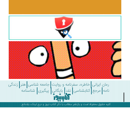
رمان ایرانی
خاطره، سفرنامه و روایت
جامعه شناسی
هنر
زندگی
نامه
مرجع
کتابشناسی
نقد
بایگانی
پیگیری
شناسنامه
کلیه حقوق محفوظ است و بازنشر مطالب با ذکر
کتاب نیوز
و درج لینک، بلامانع .