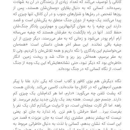
نالی را توصیف می‌کند که تعداد زیادی از رزمندگان در آن به شهادت
یده‌اند. کسانی که به دنبال بقایای دوستان‌شان هستند، پس از
زها تفحص‌ در رمل‌ها و شنزارهای جنوب و در آن کانال، تنها چیزی که
دا می‌کنند یک چفیه از دوران جنگ‌ متعلق به یکی‌شان است و قصد
رند این چفیه را به عنوان گرانبهاترین و مهم‌ترین یادگار جنگ‌شان
ظ کنند. آنها در راه بازگشت به مقرشان هستند که چفیه سی‌ساله
ام ‌آرام پودر می‌شود و زمانی که به مقر می‌رسند، دیگر چیزی از آن
یه باقی‌ نمانده. این سطر آخر همان داستان است: «همه‌مان
‌خواستیم این یادگاری را نگه داریم و همه تلاش‌مان را کردیم، ولی تا
 مقر برسیم، همه‌اش ریز ریز و خاک شد و ریخت زمین. انگار
طره‌ای بود که دیگر نبود، حتی نشانه‌هایش!» این یک وجه از جنگ
ت، از نگاه کسانی که در جنگ بوده‌اند.
اه دیگرش هم بوی کافور و گلاب است که یکی دارد علنا با پیکر
ین آدم‌هایی که در کانال جا مانده‌اند، کاسبی می‌کند. یادتان هست
 پشت تلفن چه می‌گوید: «دارم، اما هر کدام‌شان یک چیزی کم
رند. جنسم جور نیست. هفته بعد یک پارتی جدید برایم می‌رسد. تو
هه. اما اگر کارت عجله‌ای است، دو تا برایت می‌گذارم کنار، یک نفر را
رست ببرد... اصلا حرفش را هم نزن. راه ندارد به جان تو. یعنی
ست که بیشتر بدهم. مشتری زیاد است به جان عزیزت.» قصد من
ن است که نشان‌ بدهم، کسانی با لذت به دنبال خاطراتی مربوط به