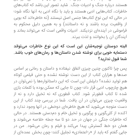
تند درباره جنگ و ادبیات جنگ. شاید تصور این باشد که کتاب‌های
طرات، کتاب‌هایی ادبی هستند و باید با نگاه ادبی به آنها نگاه شود؛
 حالی که این نوع ‌کتاب‌ها جنس اصل نیستند (نه خاطره‌اند که بویی
 واقعیت برده باشند و نه داستانند) و به همین دلیل محکوم به
اموشی در آینده‌ای نزدیکند. ادبیات واقعی است که می‌تواند بماند و
ندگان آن را بخوانند و لذت ببرند.
بته دوستان توجیه‌شان این است که این نوع خاطرات می‌تواند
تمایه خوبی برای نوشته ‌شدن داستان‌ها و رمان‌های خوب باشد.
ا قبول ندارید؟
 چرا تاکنون چنین چیزی اتفاق نیفتاده و داستان و رمانی بر اساس
ها و هزاران کتاب از این دست نوشته نشده و حتی فیلمی کوتاه
 تولید نشده؟ دلیلش این است که این داستانواره‌ها را نمی‌توان در
چ چارچوب ادبی قرار داد؛ چون تا جایی که ممکن بوده با کلمات بازی
ه تا کتاب قطورتر شود. کتاب قطوری که نه تخیل دارد و نه از
قعیت چیزی می‌توان در آن یافت. شما در بررسی چند کتاب از این
ت متوجه می‌شوید که هیچ‌ خاطره‌ای دوخطی در آنها وجود ندارد و
نده از کلی‌گویی و پرگویی و تخیل خام و دم‌دستی هستند. در حالی
 خاطرات جنگی در جهان در حد دو تا سه جمله خلاصه می‌شوند و
ان دو خط گسترش پیدا می‌کند و فیلم و رمان می‌شود. من در
یی گفتم که باید از «ر-اعتمادی» تجلیل کنند؛ چون بخش عمده‌ای از