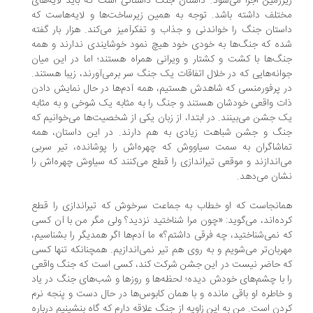
رزمین اجرا می‌شود. داستان جنگ ‌داستانی ‌است که باید لایه‌های
تلف داشته باشد. توجه به همین زیرساخت‌ها و لایه‌هاست که
ستان جنگ را خواندنی و جذاب و تفکرآمیز می‌کند. هزار بار گفته
ه که جنگ‌ها به خودی خود هیچ نمود خوشایندی ندارند و همه
گ‌ها با کشت و کشتار و ویرانی همراه هستند؛ اما در این میان
انه‌هایی که در خلال اتفاقات یک جنگ سر برمی‌آورند، زیبا هستند.
 پرفورمنسی که شاهدش هستیم، همه آدم‌ها در حال نمایش دادن
ت واقعی خودشان هستند و جنگ را به مثابه یک شوخی و به مثابه
 جشن می‌بینند. در ابتدا، از زبان یکی از شخصیت‌ها می‌خوانیم که
گ و جشن شباهت‌ زیادی به هم دارند. در این داستان، همه
اشاگران به سمت سیاووش که چهره‌‌اش را پوشانده، تیر سربی
‌اندازند و موقعی تیراندازی را قطع می‌کنند که سیاوش چهره‌اش را
ان می‌دهد.
انجاست که او خطاب به جماعت سرخوش که تیراندازی را قطع
ده‌اند، می‌گوید: «چون مرا شناختید نزدید؟ ولی مگر من با آن کسی
 نمی‌شناختید، چه فرقی داشتم؟» ما آدم‌ها اگر همدیگر را بشناسیم،
ربان‌تر می‌شویم و به روی هم تیر نمی‌اندازیم. همچنانکه تنها کسی
 حاضر نیست در این جشن شرکت کند، کسی ‌است که جنگ واقعی
 با چشم‌های خودش دیده؛ لحظه‌ها و روزها و شب‌های جنگ در یاد
خاطره او باقی مانده و با همان کابوس‌ها در حال دست و پنجه نرم
دن ‌است. من به این زاویه از جنگ علاقه دارم که گاه بنشینیم درباره