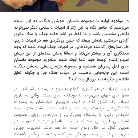
 مواجهه اولیه با مجموعه داستان «جشن‌ جنگ» به این نتیجه
‌رسیم که ظاهرا نگاه به این ژانر از ادبیات داستانی دیگر نمی‌تواند
اهی مناسبتی باشد و ما فقط در ایام هفته ‌جنگ یا مثلا سالروز
ادی خرمشهر یادمان بیفتد که چنین رویکردی هم در ادبیات داریم.
‌ سال‌های گذشته جرقه‌هایی در ادبیات جنگ ایجاد شده که وجه
ندگاری آن را بیشتر می‌کند و اتفاقا بخش عمده‌ای از این جهش
یدوار‌کننده توسط خود شما ایجاد شده. منظورم مجموعه داستان
ن قاتل پسرتان هستم» و مجموعه‌ تازه‌تان یعنی «جشن جنگ‌»
ت. این جابه‌جایی ذهنیت در ادبیات جنگ چرا و چگونه اتفاق
تاده و چگونه باید پروبال پیدا کند؟
ینید! ادبیات در هر کشوری کم‌کم ‌به بلوغ می‌رسد و رشد ادبی در
چ ‌جای جهان نمی‌تواند با دوپینگ اتفاق بیفتد. وقتی به تاریخ
بیات یک کشور نگاه می‌کنیم، می‌بینیم ادبیات‌شان به پشتوانه
شتگان‌شان توانسته رشد کند و ادامه داشته باشد. مثلا ادبیات
ریکای لاتین، با پشتوانه بومی‌گرایی و زبان‌های اروپایی همچون
پانیولی یا پرتغالی است که توانسته عالمگیر شود. در کشور ما هم
ین اتفاق در حال وقوع ‌است. ما هم مانند تجربیات جهانی
ی‌توانیم در این زمینه دوپینگی عمل کنیم و درست برعکس ذهنیت