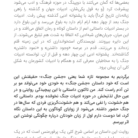
ضی‌ها که گمان می‌کنند با دوپینگ‌ در حوزه فرهنگ و ادب می‌شود
شرفت کرد (و به قول یکی‌شان، ادبیات جهان و گذشته را راهی
اله‌دان تاریخ کرد!) باید با پشتوانه ادبی گذشته پیش رفت. ادبیات
گ بعد از چهار دهه آرام آرام دارد به بلوغ می‌رسد و این بلوغ دارد
 بستر ادبیات داستانی اعم از داستان کوتاه و رمان اتفاق می‌افتد و در
ن میان، جریان‌های شبه‌ادبی که اتفاقا به ‌شدت هم تبلیغ می‌شوند، از
ن دایره بیرونند. نویسندگان استخوانداری که در این زمینه قلم
ه‌اند و می‌زنند، قدم در عرصه‌ «وجود داشتن» و «نمود داشتن»
اشته‌اند. پشتوانه ادبی این چهار دهه و قبل از آن، توانسته ادبیات
گ را به مخاطبان معرفی کند و همگام با ادبیات کشورمان به شکل
ی آن پیش برود.
گردیم به مجموعه تازه شما یعنی «جشن ‌جنگ»؛ حقیقتش این
ت که خود داستان «جشن جنگ» به خودی خود می‌تواند مو بر
 آدم راست کند. من تاکنون داستانی با این پیچیدگی روایتی و در
ن‌ حال لذتبخش در حوزه ادبیات جنگ نخوانده ‌بودم. داستانی که
 خشونت را نفی می‌کند و هم خشونت‌گریزی فردی که سال‌ها در
گ حضور داشته. می‌شود از زوایای گوناگون به این داستان نگاه
د، اما دوست دارم اول از زبان خودتان درباره چگونگی نوشتن این
ر بپرسم.
ایت این داستان بر اساس شرح کلی یک پرفورمنس‌ است که در یک