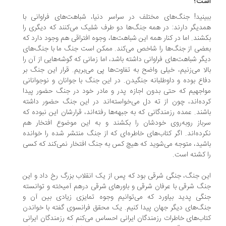
ست؟
ینید! جنگ‌های مختلف در سراسر دنیا، شباهت‌های فراوانی با
دیگر دارند: در همه جنگ‌ها دو طرف شلیک می‌کنند که دیگری را
شند. اما در کنار همه این شباهت‌ها، وجوه افتراقی هم وجود دارد که
ضی از جنگ‌ها را شاخص‌ می‌کند. ممکن است جنگ ما با جنگ‌های
گر شباهت‌های فراوانی داشته باشد، اما زمانی که گوشه‌هایی از آن را
لا می‌زنیم، خیلی واضح به تفاوت‌ها پی می‌بریم. قرار این جنگ بر
اع بوده و داوطلبانه جنگیدن. در این جنگ با جوانان و نوجوانانی
اجهیم که حتی بدون اجازه پدر و مادر خود در جنگ حضور پیدا
ده‌اند، چون از ته دل می‌خواسته‌اند در این جنگ حضور داشته
شند. عمده رزمندگانی که به جبهه‌ها رفته‌اند، قرارشان این نبوده که
باز روبه‌روی خودشان را بکشند و به این موضوع افتخار هم
رده‌اند. اگر کتاب‌های خاطره‌ای که از جنگ منتشر شده‌ را خوانده
شید، متوجه می‌شوید که هیچ ‌کس به جنگ افتخار نمی‌کند که کسی
 کشته ‌است.
ن جنگ، جنگی شرقی بود که پس از یک انقلاب بزرگ رخ داد و این
گ شرقی با عرفان شرقی و باورهای شرقی درهم‌ آمیخته و توانسته
گی پدید بیاورد که می‌توانیم وجوه تمایزی زیادی بین آن و
گ‌های دیگر جهان پیدا کنیم. یک محقق فرانسوی گفته با خواندن
اب‌های خاطرات رزمندگان ایرانی احساس می‌کنم که رزمندگان ایرانی