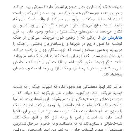
بیات جنگ (داستان و رمان منظورم است) دارد گسترش پیدا می‌کند
در بین همه نویسندگان هم جا بازکرده. نویسنده واقعی کسی است
 ادبیات خلق می‌کند و رونویسی نمی‌کند از واقعیت. کسانی که
رند ادبیات خلق می‌کنند، دارند درباره جنگ هم می‌نویسند و این
ان می‌دهد که نمودهای جنگ هنوز در کشور وجود دارد. به قول
ینریش بل
تا زمانی که از زخمی خون می‌چکد، می‌توان از جنگ
شت. ما هنوز داریم در شهرها و روستاهای‌مان بخشی از جنگ را
‌بینیم و همین موضوع است که نویسندگان جوان را راغب می‌کند
باره‌اش بنویسند. نکته دوم ‌این است که ادبیات جنگ هم می‌تواند
نند دیگر ژانرها تفکربرانگیز باشد و قابلیت آن را دارد که با دانش
بی پیشینیان ما در هم ‌بیامیزد و نگاه تازه‌ای را به ادبیات و مخاطبان
شنهاد کند.
ا در کنار اینها معضلاتی هم وجود دارد که ادبیات جنگ را به ‌شدت
دید می‌کند. شما می‌گویید دولتی، من می‌گویم شبه‌ادبیات که از
ی نهادهای مزاحم فرهنگی تولید می‌شوند. این شبه‌ادبیات، نه تنها
بیات جنگ بلکه تمام ادبیات داستانی را تهدید می‌کند. ادبیات جنگ
 چیزی به نام شبه‌ادبیات جنگ دارد، خفه‌ می‌کند. این جریان ظاهرا
د دارد که ادبیات واقعی را روانه اتاق گاز و اتاق مرگ کند.
ه‌خاطراتی داستان‌مانند که نه داستانند و نه خاطره، در حال گسترش
تند، آن هم با تبلیغات فراوان. به نظر من اینها راست‌های دروغین