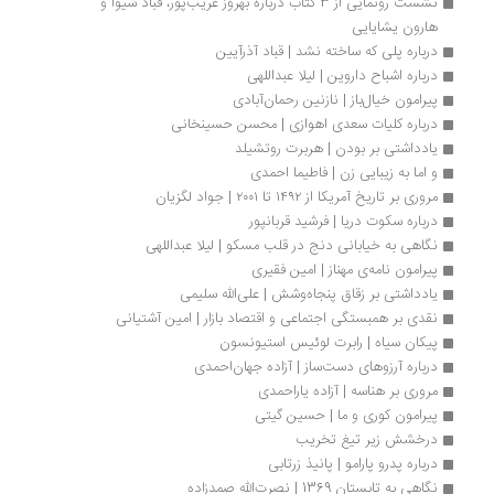
نشست رونمایی از 3 کتاب درباره بهروز غریب‌پور، قباد شیوا و 
هارون یشایایی
درباره پلی که ساخته نشد | قباد آذرآیین 
درباره اشباح داروین | لیلا عبداللهی‌
پیرامون خیال‌باز | نازنین رحمان‌آبادی
درباره کلیات سعدی اهوازی | محسن حسینخانی 
یادداشتی بر بودن | هربرت روتشیلد
و اما به زیبایی زن | فاطیما احمدی
مروری بر تاریخ آمریکا از ۱۴۹۲ تا ۲۰۰۱ | جواد لگزیان
درباره سکوت دریا | فرشید قربانپور
نگاهی به خیابانی دنج در قلب مسکو | لیلا عبداللهی
پیرامون نامه‌ی مهناز | امین فقیری
یادداشتی بر زقاق پنجاه‌و‌شش | علی‌الله سلیمی
نقدی بر همبستگی اجتماعی و اقتصاد بازار | امین آشتیانی
پیکان سیاه | رابرت لوئیس استیونسون
درباره آرزوهای دست‌ساز | آزاده جهان‌احمدی
مروری بر هناسه | آزاده یاراحمدی
پیرامون کوری و ما | حسین گیتی
درخشش زیر تیغ تخریب
درباره پدرو پارامو | پانیذ زرتابی
نگاهی به تابستان 1369 | نصرت‌الله صمدزاده