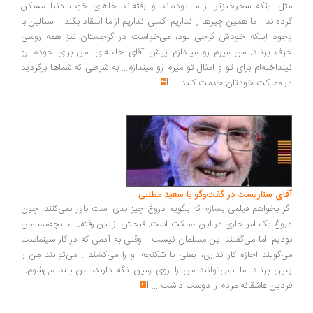
ل اینکه سحرخیزتر از ما بوده‌اند و رفته‌اند جاهای خوب دنیا مسکن
ده‌اند... ما همین چیزها را نداریم. کسی نداریم از ما انتقاد بکند... استالین با
ود اینکه خودش گرجی بود، می‌خواست در گرجستان نیز همه روسی
ف بزنند...من میرم رو میندازم پیش آقای خامنه‌ای، من برای خودم رو
نداخته‌ام برای تو و امثال تو میرم رو میندازم... به شرطی که شماها برگردید
 مملکت خودتان خدمت کنید
...
ای سناریست در گفت‌وگو با سعید مطلبی
ر بخواهم فیلمی بسازم که بگویم دروغ چیز بدی است باور نمی‌کنند، چون
وغ یک امر جاری در این مملکت است. قبحش از بین رفته... ما بچه‌مسلمان
دیم. اما می‌گفتند این مسلمان نیست... وقتی به آدمی که در کار سینماست
‌گویند اجازه کار نداری، یعنی با شکنجه او را می‌کشند... می‌توانند من را
ین بزنند اما نمی‌توانند من را روی زمین نگه دارند، من بلند می‌شوم...
دین عاشقانه مردم را دوست داشت
...