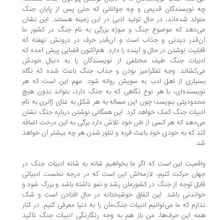
 نویسندگان قدیمی و چه جوانانی که حتی پس از پایان جنگ
ولد شده‌اند، در حال تولید ادبی در این زمینه ‌هستند. این نشان
‌دهد که موضوع جنگ و سوژه بزرگی به نام جنگ در کشور ما
‌قدر دیدنی و جذاب است و آن‌قدر حرف در درونش نهفته که
بلیت نوشتن در حال و آینده را دارد. هم‌اکنون فضایی پیش آمده که
بیات جنگ طیف مختلفی از نویسندگان را به دنبال خودش
‌کشاند. وجه تفکرآمیز بودن و جذاب جنگ باعث شده که نگاه
یاری از اهل ادب به سویش روانه شود. مهم این است که هر
یسنده‌ای، با هر نوع نگاهی که به جنگ دارد، بتواند بدون هیچ
دودیتی بنویسد؛ چون این مساله به هر شکل به غنای ژانری به نام
بیات جنگ کمک خواهد کرد. این همگانی نوشتن درباره جنگ نشان
‌دهد که هر کسی از ظن ‌خود تلاش دارد برگی به این درخت اضافه
د که به خودی خود باعث فربه و تناور شدن هر چه‌ بیشتر آن خواهد
.
قعیت این است که اگر ما بخواهیم شانه به شانه ادبیات جنگ در
ان حرکت کنیم، لازمه‌اش این است که در درجه نخست ادبیاتی
بل توجه از جنگ در کشورمان رشد و نمو داشته باشد و بزرگ شود و
اندنی باشد. این اتفاق خوشبختانه در حال افتادن است و شک
ارم که ما می‌توانیم ادبیات جنگ‌مان را به دنیا معرفی کنیم. در کنار
ه این ‌حرف‌ها، من باز هم به وجه رنگارنگی ادبیات جنگ تاکید