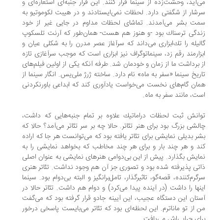
‌آید، وحشت‌زده از سینما فرار كنند. این فرار جنبه‌ای استعاره‌ای و
شار از شگفتی دارد. لحظات نمی‌ایستادند و در هیبت لكوموتیو به
ت بشر می‌آمدند. تماشای لحظات مداوم در جایی غیر از خود
دگی ترسناك بود -و هنوز هم هست- همان‌طور كه آرنت تلسكوپ
لیله را تك‌ابزاری می‌داند كه سرآغاز عصر مدرن را به شكلی عیان و
زارمند رقم زد، سینماتوگراف نیز ابزاری است كه موجب سرآغازی تازه
 برداشت ما از زمان و خودمان شد. طرفه آنكه یكی از اولین فیلم‌های
ریخ سینما «سفر به ماه» نام دارد. ساخته ژرژ ملی‌یس. انگار سینما از
ان گام‌های نخست می‌خواست یادآوری كند كه ابداعی باورنكردنی
ت، مانند سفر به ماه.
انش ثبت لحظات دراماتیك علاوه بر تمام جنبه‌هایی كه داشت،
لشی بزرگ بود برای هنر تئاتر. حالا چه بر سر تئاتر می‌آمد؟ حالا كه
ر بدیلی نمایشی برای تئاتر یافته بود كه می‌توانست هر جا كه اراده
د و هر چند بار و برای هر چند مخاطب كه بخواهد نمایشی را به
ایش بگذارد. پیش از این بی‌دوامی هنرهای نمایشی به عنوان اصلی
تی پذیرفته شده بود و تصوری جز آن هم وجود نداشت. تئاتر هنری
گرم‌كننده، قصه‌گو، تاثیرگذار، تامل‌برانگیز و البته بی‌دوام بود. سینما
نها را داشت (در آینده پیدا می‌كرد) و دوام هم داشت. تئاتر حالا در
تان این دستگاه عجیب، این آیینه جادو قرار گرفته بود كه می‌گفت
 از تو ماناترم. این لحظه‌ای بود كه تئاتر می‌بایست پاسخی درخور
ای چرایی‌اش می‌یافت.