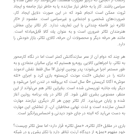
مت از آنجایی كه درگیر ضرورت هستند، نمی‌توانند آزاد تلقی شده و
اسی باشند. كار یا به خاطر نیاز سازنده یا به خاطر نیاز جامعه و ایجاد
وت ممكن است انجام شود كه در این صورت دلایل ایجاد كار،
ورت‌های شخصی و اجتماعی و غیرسیاسی است. مقصود از «كارِ
اتر» نیز فاصله چندانی با این تعاریف ندارد. كار تئاتر برای معاش
رمندان تئاتر ضروری است و به عنوان یك كالا قابل‌مبادله است.
نند هر حرفه دیگر و محصولات آن حرفه، كالای تئاتر، بازار خودش را
رد.
 چند كه دوام آن از عمر سازندگانش كمتر است اما در نگاه كارمحور
 تئاتر، با اجراهایی كالایی روبه‌رو هستیم كه برای سالیان متمادی و به
‌طور مستمر اجرا می‌شوند؛ پدر یوجین اونیل 17 سال فقط نقش ادموند
نته را در نمایش «كنت مونت كریستو» بازی كرد و اجرای «تله
موش» آگاتا كریستی 50 سال است كه بی‌وقفه در لندن اجرا می‌شود و
گر یك جاذبه توریستی شده است. بنابراین تئاتر هم می‌تواند از این
ظر، مصنوعی بشری تلقی شود. كار تئاتر در یك برنامه روتین آغاز
ه و پایان می‌پذیرد. كار تئاتر چون هر كار دیگری نیازمند مهارت
سان سازنده است و لذت نهایی مخاطبان آن، از تماشای این مهارت
 دست می‌آید كه البته در جای خود دیدنی و احساس‌برانگیز است.
ری در مقابل «كار تئاتر»، «عملِ تئاتر» قرار دارد؛ اما عمل تئاتر چیست؟
د مفهوم «عمل» از دیدگاه آرنت تناظر دارد با تكثر بشری و در شبكه