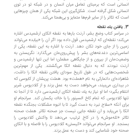
سانی است كه برمبنای تعامل میان انسان و در شبكه تو در توی
سانی شكل گرفته است. شكل‌گیری این شبكه یكی از همان چیزهایی
ت كه تئاتر را از سایر فرم‌ها متمایز و بی‌همتا می‌كند.
 نقطه
 سراسر كتاب وضع بشر، آرنت بارها به نقطه اتكای ارشمیدس اشاره
‌كند؛ نقطه‌ای كه ارشمیدس قول داده بود اگر آن را «بیابد» می‌تواند
ین را از جای خود تكان دهد. آرنت با اشاره به این نقطه، یكی از
اسی‌ترین دغدغه‌های بشر را پیش‌روی‌مان می‌گذارد: نگریستن به
عیت‌مان از بیرون و از جایگاهی مطمئن؛ اما این تنها ارشمیدس و
نت نبودند كه به دنبال نقطه اتكا ‌می‌گشتند. یكی از مهم‌ترین
صیت‌هایی كه در طول تاریخ سودای یافتن نقطه اتكا را داشت،
هزاده‌ای دانماركی به نام «هملت» بود. هملت پریشان از كابوسی كه
 بیداری می‌بیند، می‌خواهد دست به عمل بزند و از كلادیوس شریر
تقام بگیرد؛ اما او نیاز به یك نقطه اتكای ارشمیدسی دارد تا از آنجا نه
ها كلادیوس كه تمام كاخ السینور را با خاك یكسان كند. سرانجام او
ای آنكه «سلاح نبرد به دست گیرد تا با انبوه مشكلات بجنگد» نقطه
كا را می‌یابد و آن نقطه جایی نیست جز صحنه تئاتر. هملت صحنه
اتر «تله‌موش» را در كاخ ترتیب می‌دهد تا واكنش كلادیوس را
نجد. او سرانجام می‌تواند «كیستی» كلادیوس را با فاصله و با اتكای
نه خود شناسایی كند و دست به عمل بزند.