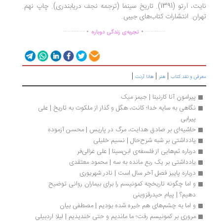
نایت، آرتو (1391). تاریخ سینما (ترجمه نجف دریابندری). چاپ نهم.
ران. انتشارات كتاب‌های جیبی.
.
.
...............
..............
تجربه‌ی زندگی دوباره
|
|
|
رفی و نقد کتاب
هنر
هانا آرنت
پیرامون آنا کارنینا | جیمز میک
نگاهی به سایه خدا؛ کانت، هگل و گذار از ملکوت به تاریخ | علی 
پیرابی 
حاشیه‌ای بر صادق هدایت، مرگ در پاریس | محسن آزموده
یادداشتی بر شبه شرح‌حال | نسیم خلیلی
درباره تم‌هایی از فلسفه‌ی ابن‌سینا | علی غزالی‌فر
یادداشتی بر یک ربع مانده به سه | محمود معتقدی
درباره پاییز فصل آخر سال است | نادر شهریوری
و اما چگونه تاریخچه کمونیسم را برای بیماران روانی توضیح 
دهیم؟ | پیام حیدرقزوینی
و اما به چشم‌های هم خیره شده بودیم | مصطفی بیان
مروری بر کمونیسم رفت؛ ما ماندیم و حتی خندیدیم | لیلا اردبیلی