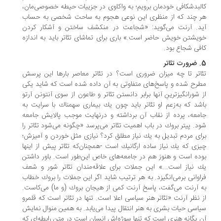
لبدشكافی خودمان برویم؛ به واكاوی در جزییات حیطه خصوصی‌مان،
ر چند كه از منظری این نوعی هجوم به ساحت شخصی به حساب
ید. آرنت می‌گوید: «شجاعت در منكشف ساختن و آشكار كردن
یشتن خویش حاضر است.» باری برای تماشای تئاتر باید به اندازه
فی شجاع بود.
ئاتر
اتر تا چه میزان ضروری است؟ در تئاتر معاصر بارها این پرسش
رح شده و پاسخ‌های متفاوتی به آن داده شده است كه شاید یكی
 شورانگیزترینِ آنها برابر دانستن تئاتر و طاعون از سوی آنتونن آرتو
شد كه به‌زعم او تئاتر باید چون یك بیماری سهمناك با سرایت به
معه، پرده از نقاب آن برداشته و درنهایت موجب پالایش جامعه
ود. پیتر بروك در باب اهمیت تئاتر می‌پرسد «چگونه می‌شود تئاتر را
ای مردم تبدیل به یك نیاز مطلق كرد؟ نیازی مثل خوردن و آمیزش؛
زی كه یك نیاز ساده ارگانیك است -همچنان‌كه تئاتر پیش از اینها
ده است و هنوز هم در جامعه‌های خاص این‌طور است. باور داشتن
 نیاز است...» این جملات برای علاقه‌مندان تئاتر شور و شعف
اوانی برمی‌انگیزد. به هر ترتیب شاید اگر این جملات را بروك خطاب
 آرنت می‌گفت، پاسخ آرنت كمی از هیجان بروك (و ما) می‌كاست.
 نظر آرنت «تئاتر هنر سیاسی اعلا است. تنها در تئاتر است كه قلمرو
اسی حیات بشری به هنر انتقال پیدا می‌یابد. به همین منوال نمایش
 یگانه هنری است كه تنها سوژه‌اش انسان است در متن رابطه‌ای كه