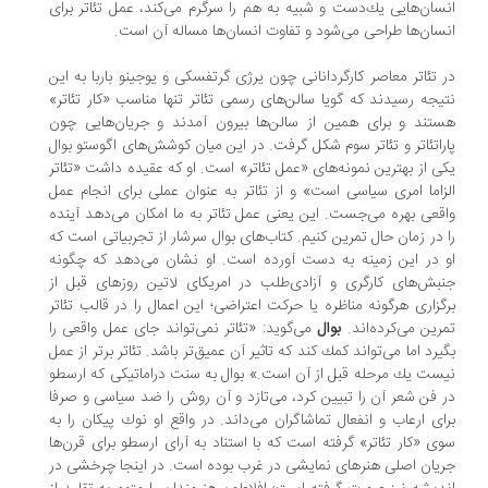
سان‌هایی یك‌دست و شبیه به هم را سرگرم می‌كند، عمل تئاتر برای
سان‌ها طراحی می‌شود و تفاوت انسان‌ها مساله آن است.
 تئاتر معاصر كارگردانانی چون یرژی گرتفسكی و یوجینو باربا به این
یجه رسیدند كه گویا سالن‌های رسمی تئاتر تنها مناسب «كار تئاتر»
تند و برای همین از سالن‌ها بیرون آمدند و جریان‌هایی چون
راتئاتر و تئاتر سوم شكل گرفت. در این میان كوشش‌های اگوستو بوال
ی از بهترین نمونه‌های «عمل تئاتر» است. او كه عقیده داشت «تئاتر
زاما امری سیاسی است» و از تئاتر به عنوان عملی برای انجام عمل
قعی بهره می‌جست. این یعنی عمل تئاتر به ما امكان می‌دهد آینده
 در زمان حال تمرین كنیم. كتاب‌های بوال سرشار از تجربیاتی است كه
 در این زمینه به دست آورده است. او نشان می‌دهد كه چگونه
بش‌های كارگری و آزادی‌طلب در امریكای لاتین روزهای قبل از
گزاری هرگونه مناظره یا حركت اعتراضی؛ این اعمال را در قالب تئاتر
رین می‌كرده‌اند.
بوال
می‌گوید: «تئاتر نمی‌تواند جای عمل واقعی را
یرد اما می‌تواند كمك كند كه تاثیر آن عمیق‌تر باشد. تئاتر برتر از عمل
ست یك مرحله قبل از آن است.» بوال به سنت دراماتیكی كه ارسطو
 فن شعر آن را تبیین كرد، می‌تازد و آن روش را ضد سیاسی و صرفا
ای ارعاب و انفعال تماشاگران می‌داند. در واقع او نوك پیكان را به
ی «كار تئاتر» گرفته است كه با استناد به آرای ارسطو برای قرن‌ها
یان اصلی هنرهای نمایشی در غرب بوده است. در اینجا چرخشی در