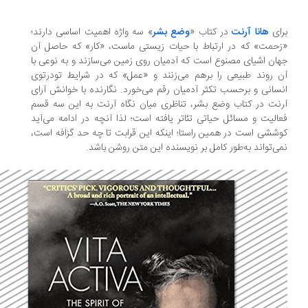
ای
هانا آرنت
در كتاب «
وضع بشر
» سه واژه اهمیت اساسی دارند؛
حمت» كه در ارتباط با حیات زیستی ماست، «كار» كه حاصل آن
ان اشیای مصنوع است كه آدمیان روی زمین می‌سازند و به نوعی با
 روند طبیعی را برهم می‌زنند و «عمل» كه در شرایط تودرتوی
سانی و برحسب تكثر آدمیان رقم می‌خورد. نگارنده با خوانش آرای
نت در كتاب وضع بشر، تناظری میان نگاه آرنت به این سه قسم
الیت و مسائل حیاتی تئاتر یافته است؛ لذا آنچه در ادامه می‌آید
ششی است در همین راستا؛ اینكه این قرابت تا چه حد گزافه است،
ی‌تواند به‌طور كامل بر نویسنده این متن روشن باشد.