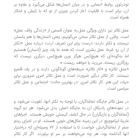
درتوی روابط انسانی و در میان انسان‌ها شكل می‌گیرد و علاوه بر
، برابر است با قابلیت آغاز كردن چیزی از نو كه با زایش و ابتكار
راه است.
ل تئاتر نیز دارای ویژگی عمل به عنوان قسمی از «زندگی وقف عمل»
ت. وقتی از عمل تئاتر سخن می‌گوییم، یعنی انسان‌ها با هم یكسان
ستند و تكثر دارند؛ درست برابر این تعریف آرنت درباره عمل: «تكثر
 آن رو شرط عمل بشری است كه همه ما یك چیز (انسان) هستیم
ا به‌گونه‌ای كه هیچ‌كس هرگز عین هیچ‌كس دیگری نیست كه
زگاری زیسته، می‌زید یا خواهد زیست.»
ملِ تئاتر» و «كارِ تئاتر» حیطه‌های گوناگونی دارند و در یك قلمرو
ستند. كار تئاتر درگیر ضرورت است و عمل تئاتر امری ضروری برای
ات این هنر. كار تئاتر امری -در بهترین حالت- اجتماعی و عمل تئاتر
یاسی است.
 عمل تئاتر جایگاه تماشاگران، با توجه به تكثر آنها، تقویت می‌شود و
 نمونه‌های رادیكال آن به جایگاه اصلی بدل می‌شود. هر دو گروه
ماشاگران و بازیگران) در حال كشف كیستی خویش هستند. اجراهای
رینا آبراموویچ در این زمینه مثال‌های خوبی هستند. او در اجرای ریتم
صفر از تماشاگرانش خواست تا با استفاده از ۷۲ وسیله‌ای كه دراختیار
ها گذاشته بود، هر چه می‌خواهند بر سر او بیاورند. اگر كار تئاتر