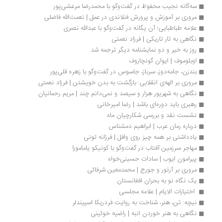
سه‌گانه نجیب محفوظ در گفت‌وگو با محمدرضا مرعشی‌پور
مروری بر آموزش و پرورش فنلاندی در عمل | نعمت‌الله فاضلی
علامه طباطبایی؛ آن یگانه در گفت‌وگو با عبدالله نصری
نگاهی به تار تاریکی | فرزاد نعمتی
روز به خیر و دو نمایشنامه دیگر ترجمه شد
اوبلوموف | ایوان گونچاروف
بندزن، جامه‌دوز، سرباز، جاسوس در گفت‌وگو با زهره قلی‌پور
مروری بر الهه‌ی انقلابی: بازگشت به بدن خویشتن | فرزاد نعمتی
نگاهی به شهریور هزار و سیصد و نمی‌دانم چند | مریم رحمانیان
رهبری باید دوره‌ای باشد | رضا امیرخانی
نشست نقد و بررسی شکارچیان ماه
درباره رمان عرب | ابراهيم دمشناس
یادداشتی بر همه ‌چیز روی وافل | فرزانه تونی
مهاجر سرزمین آفتاب در گفت‌وگو با کونیکو یامامورا
پیرامون ایوب | سادات حسینی‌خواه
مروری بر آرتور و جورج | محمدمعین شرفائی
یک نگاه نو به بحران افغانستان
 اختیارات الایام | علامه مجلسی
نیچه: تن، هنر، شناخت به روایت فردریکا اسپیندلر
نگاهی به هنر خوردن انبه | راضیه خوئینی