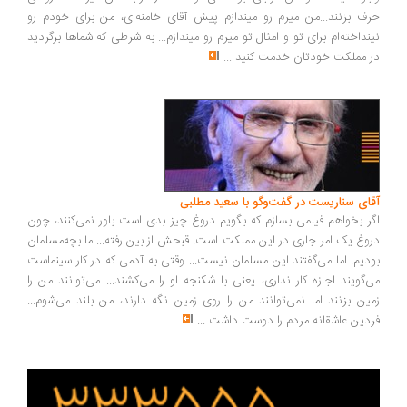
ف بزنند...من میرم رو میندازم پیش آقای خامنه‌ای، من برای خودم رو
نداخته‌ام برای تو و امثال تو میرم رو میندازم... به شرطی که شماها برگردید
 مملکت خودتان خدمت کنید
...
ای سناریست در گفت‌وگو با سعید مطلبی
ر بخواهم فیلمی بسازم که بگویم دروغ چیز بدی است باور نمی‌کنند، چون
وغ یک امر جاری در این مملکت است. قبحش از بین رفته... ما بچه‌مسلمان
دیم. اما می‌گفتند این مسلمان نیست... وقتی به آدمی که در کار سینماست
‌گویند اجازه کار نداری، یعنی با شکنجه او را می‌کشند... می‌توانند من را
ین بزنند اما نمی‌توانند من را روی زمین نگه دارند، من بلند می‌شوم...
دین عاشقانه مردم را دوست داشت
...