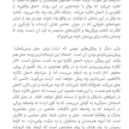
دیشه نیز صورت گرفته است؛ افلاطون هنرمندان را متهم به تقلید از
لید می‌كرد اما بوال با جابه‌جایی در این روند، «عمل واقعی» را
لیدی از «عمل تئاتر» می‌كند. جایگاه تئاتر یك پله بالا می‌رود. اشاره
 بوال در این بخش از نوشته، در واقع یك نمونه موردی بود از میان
ونه‌های فراوانی كه در دوران معاصر تلاش كرده‌اند با بازنگری در
اتر به كشف ویژگی‌ها و كاركردهای منحصر به فرد آن دست یابند تا
سخی باشد برای پرسش «چه می‌كنیم؟»
ی دیگر از ویژگی‌های مهمی كه آرنت برای عمل برمی‌شمارد:
ش‌بینی‌ناپذیر بودن آن است. احتمالا این ترسناك‌ترین وجه عمل هم
شد. این ویژگی درباره «عمل تئاتر» نیز به ‌شدت صادق است. «كار
اتر» پیش‌بینی‌‌پذیر است و در واقع همه‌چیز در یك قلمرو از پیش
لوم، آغاز شده و به انجام می‌رسد؛ اما از سرانجام «عمل تئاتر»
آگاهیم. نمی‌دانیم چه پیش خواهد آمد. آرنت می‌گوید: «كسی كه
ل می‌كند، هیچ‌گاه كاملا نمی‌داند كه چه می‌كند» و این ذاتی «عمل
اتر» هم هست. با این همه مقصود این نیست كه «عمل تئاتر» صرفا
 اجراهای رادیكال یا خارج از صحنه اتفاق خواهد افتاد. در عمل تئاتر
خنان سترگی» به گوش می‌رسند كه به قول آرنت نه واسطه بزرگی
 اندیشه كه به واسطه ادای «كلمات مقتضی در زمان مقتضی»
ترگ و راهگشا هستند. عمل و سخن شرط عمل سیاسی و تئاتری
ت اما آنچه هنرمندان و مخاطبان را به حركت وا‌می‌دارد، نه الزاما
سیدن به یك هدف یا پیام مشخص است كه ایجاد یك «روند»