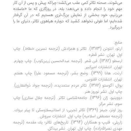
‌شوند، صحنه تئاتر كمی عقب می‌كشد؛ چراكه پیش و پس از آن كار
م خود را انجام داده و می‌دهد؛ بله، در روزگاری كه ما «ماسك»
‌زنیم، خود بخشی از نمایش بزرگ‌تری هستیم كه در آن گرفتار
ه‌ایم؛ اما طولی نخواهد كشید كه دوباره هیاهوی تئاتر، دنیای ما را
برگیرد.
ابع:
آرتو، آنتونن (1383). تئاتر و همزادش (ترجمه نسرین خطاط). چاپ
ل. تهران. نشر قطره.
ارسطو (1382). فن شعر. (ترجمه عبدالحسین زرین‌كوب). چاپ چهارم.
ران. انتشارات امیركبیر.
آرنت، هانا (1399). وضع بشر، (ترجمه مسعود علیا) چاپ هفتم.
ران. انتشارات ققنوس.
بوال، آگوستو (1382). تئاتر مردم ستمدیده، (ترجمه جواد ذوالفقاری).
پ اول. نشر نوروز هنر.
دووینیو، ژان (1396). جامعه‌شناسی تئاتر. (ترجمه جلال ستاری) چاپ
م، نشر مركز.
روز اونز، جیمز (1369) تئاتر تجربی؛ از استانیسلاوسكی تا پیتر بروك.
رجمه مصطفی اسلامیه) چاپ اول. انتشارات سروش.
زاریلی، فلیپ و همكاران (1394). تاریخ‌های تئاتر؛ یك مقدمه (ترجمه
دی نصرالله‌زاده). چاپ اول. تهران. نشر بیدگل.