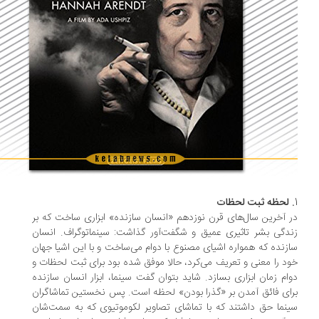
 لحظه ثبت لحظات
 آخرین سال‌های قرن نوزدهم «انسان سازنده» ابزاری ساخت كه بر
دگی بشر تاثیری عمیق و شگفت‌آور گذاشت: سینماتوگراف. انسان
زنده كه همواره اشیای مصنوع با دوام می‌ساخت و با این اشیا جهان
د را معنی و تعریف می‌كرد، حالا موفق شده بود برای ثبت لحظات و
ام زمان ابزاری بسازد. شاید بتوان گفت سینما، ابزار انسان سازنده
ای فائق آمدن بر «گذرا بودن» لحظه است. پس نخستین تماشاگران
نما حق داشتند كه با تماشای تصاویر لكوموتیوی كه به سمت‌شان