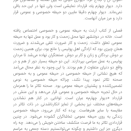
توان آن را ابداع كرد؛ دیواری خیالی كه بین صحنه و تماشاگران قرار
رد. دیوار چهارم یك قرارداد نمایشی است ولی تنها در این حد باقی
ی‌ماند. دیوار چهارم دقیقا مابین دو حیطه خصوصی و عمومی قرار
رد و مرز میان آنهاست.
صلی از كتاب آرنت به حیطه عمومی و خصوصی اختصاص یافته
ت. خانه در دولتشهر تنها محل زحمت و كار بود و عمل تنها به حیطه
ومی تعلق داشت. زحمت و كار ضرورت تلقی می‌شدند و ضرورت
ان چیزی بود كه آزادگی اهل پولیس را مانع بود، برای همین زحمت
 دوش بردگان و زنان و كار بر دوش صنعتگران نهاده می‌شد تا مردان
لیس به عمل سیاسی بپردازند. این دو حیطه بسیار دور از هم و در
قع دو دنیای متفاوت از هم بودند. با این وجود به نظر محال می‌آمد
ه هیچ نشانی از حیطه خصوصی در حیطه عمومی و به خصوص
حنه تئاتر نمود پیدا نكند، چراكه حیطه خصوصی به نوعی
مین‌كننده و پشتیبان حیطه عمومی بود. صحنه تئاتر ما را همزمان
 حال تجربه حیطه خصوصی و عمومی قرار می‌دهد و این منش در
ارداد «دیوار چهارم» عیان است. توانایی در كنار هم نشاندن
طه‌های مختلف نیز بخشی از تمایز انكارناشدنی در ذات تئاتر در
ایسه با سایر هنرهاست. پرده كه كنار می‌رود، حیطه خصوصی
دگی به روی حیطه عمومی تماشاگران گشوده می‌شود. در چنین
اردادی تئاتر به ما فرصت منكشف ساختن خویش را می‌دهد. چه راه
گری جز این داشتیم و چگونه می‌توانستیم دسته جمعی به مراسم