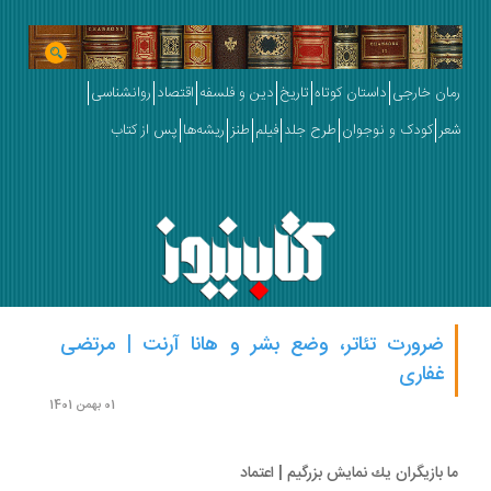
ان خارجی
داستان کوتاه
تاریخ
دین و فلسفه
اقتصاد
روانشناسی
ر
کودک و نوجوان
طرح جلد
فیلم
طنز
ریشه‌ها
پس از کتاب
ضرورت تئاتر، وضع بشر و هانا آرنت | مرتضی
غفاری
01 بهمن 1401
 بازیگران یك نمایش بزرگیم | اعتماد