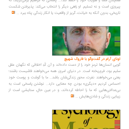
چنان معنا و هویت خود را حفظ کند؟... پاسخی که ابراهیم برمی‌گزیند، نه
روزی است و نه تسلیم. او راهی دیگر را انتخاب می‌کند: پذیرفتن شکست
ریخی، بدون آنکه به خیانت، گریز از واقعیت یا انکار زندگی پناه ببرد
...
ونای آرام در گفت‌وگو با فاروک شهیچ
یی انسان‌ها ترمزِ خود را از دست داده‌اند و آن کُدِ اخلاقی که نگهبان عقل
یم بود، فروریخته است. در دنیای امروز، همه می‌خواهند فاشیست باشند؛
نی می‌خواهند نفرت، محورِ زندگی‌شان باشد... ما با گوشت و پوست خود
ساس کردیم «دیگری» بودن چه معنایی دارد... نوشتن پاسخی است به
‌عدالتی‌هایی که ما را احاطه کرده‌اند، و در عین حال، ستایشی است از
بایی زندگی و شادی‌هایش
...