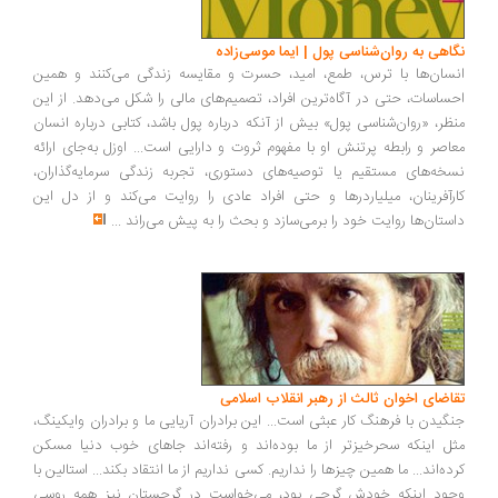
اهی به روان‌شناسی پول | ایما موسی‌زاده
سان‌ها با ترس، طمع، امید، حسرت و مقایسه زندگی می‌کنند و همین
ساسات، حتی در آگاه‌ترین افراد، تصمیم‌های مالی را شکل می‌دهد. از این
ظر، «روان‌شناسی پول» بیش از آنکه درباره پول باشد، کتابی درباره انسان
اصر و رابطه پرتنش او با مفهوم ثروت و دارایی است... اوزل به‌جای ارائه
خه‌های مستقیم یا توصیه‌های دستوری، تجربه زندگی سرمایه‌گذاران،
رآفرینان، میلیاردرها و حتی افراد عادی را روایت می‌کند و از دل این
ستان‌ها روایت خود را برمی‌سازد و بحث را به پیش می‌راند
...
اضای اخوان ثالث از رهبر انقلاب اسلامی
گیدن با فرهنگ کار عبثی است... این برادران آریایی ما و برادران وایکینگ،
ل اینکه سحرخیزتر از ما بوده‌اند و رفته‌اند جاهای خوب دنیا مسکن
ده‌اند... ما همین چیزها را نداریم. کسی نداریم از ما انتقاد بکند... استالین با
ود اینکه خودش گرجی بود، می‌خواست در گرجستان نیز همه روسی