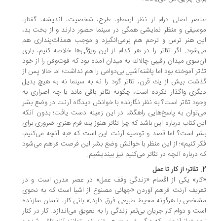
اصر اصلی درام از نظر ارسطو، طرح، شخصیت، اندیشه، گفتار،
سیقی و منظر نمایشی همگی در سینما حضور دارند و از بخت بد،
ن هنر ترس و ترحم هم برمی‌انگیزد و موجب همذات‌پنداری هم
‌شود. اگر تئاتر را در هر كدام از این ویژگی‌ها خلاصه كنیم، باری
‌سوی میدان رقیبی چالاك به میدان آمده بود كه فوت‌وفن را از خود
اتر آموخته بود اما پاشنه‌آشیل بی‌دوامی را هم نداشت؛ اما حالا پس از
شت بیش از یك قرن، تئاتر گود را نه به سینما نه به هیچ بدیل
گری واگذار نكرده است، چگونه تئاتر باقی ماند یا چه اصراری به
ود تئاتر است؟ به نظر نگارنده با خوانش دیدگاه آرنت در وضع بشر
‌توان به پاسخ‌هایی راهگشا در این زمینه دست یافت؛ بدون آنكه
ن كتاب درباره این باشد كه چرا تئاتر هنوز یك فرم هنری ضروری برای
ر است؟ اما قصد و توصیه آرنت این است كه «به آنچه می‌كنیم،
ر كنیم»؛ از این منظر با خوانش وضع بشر این فرصت فراهم می‌شود
 درباره آنچه در تئاتر می‌كنیم نیز بیندیشیم.
مل
ار» یكی از اقسام «زندگی وقف عمل» در عصر مدرن است و در
ریف آرنت فراهم آوردن «جهانی مصنوع از اشیا است كه به نحوی
خص با هرگونه محیط طبیعی فرق دارد.» بانی كار، انسان سازنده
ت و دوام كار جریان بی‌ثمر زندگی را به تعویق می‌اندازد. كار در كنار