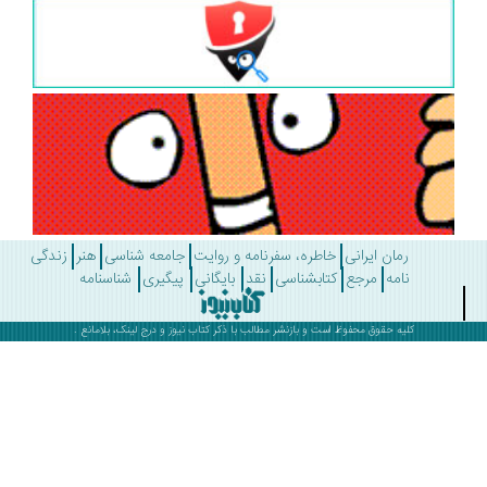
رمان ایرانی
خاطره، سفرنامه و روایت
جامعه شناسی
هنر
زندگی
نامه
مرجع
کتابشناسی
نقد
بایگانی
پیگیری
شناسنامه
کلیه حقوق محفوظ است و بازنشر مطالب با ذکر
کتاب نیوز
و درج لینک، بلامانع .