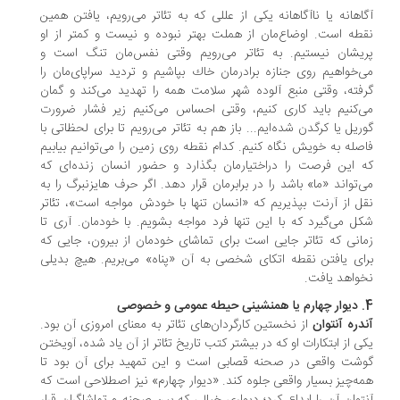
اهانه یا ناآگاهانه یكی از عللی كه به تئاتر می‌رویم، یافتن همین
طه است. اوضاع‌مان از هملت بهتر نبوده و نیست و كمتر از او
یشان نیستیم. به تئاتر می‌رویم وقتی نفس‌مان تنگ است و
‌خواهیم روی جنازه برادرمان خاك بپاشیم و تردید سراپای‌مان را
فته، وقتی منبع آلوده شهر سلامت همه را تهدید می‌كند و گمان
‌كنیم باید كاری كنیم، وقتی احساس می‌كنیم زیر فشار ضرورت
ریل یا كرگدن شده‌ایم... باز هم به تئاتر می‌رویم تا برای لحظاتی با
صله به خویش نگاه كنیم. كدام نقطه‌ روی زمین را می‌توانیم بیابیم
 این فرصت را دراختیارمان بگذارد و حضور انسان زنده‌ای كه
‌تواند «ما» باشد را در برابرمان قرار دهد. اگر حرف هایزنبرگ را به
ل از آرنت بپذیریم كه «انسان تنها با خودش مواجه است»، تئاتر
ل می‌گیرد كه با این تنها فرد مواجه بشویم. با خودمان. آری تا
انی كه تئاتر جایی است برای تماشای خودمان از بیرون، جایی كه
ای یافتن نقطه اتكای شخصی به آن «پناه» می‌بریم. هیچ بدیلی
واهد یافت.
ی و خصوصی
دره آنتوان
از نخستین كارگردان‌های تئاتر به معنای امروزی آن بود.
ی از ابتكارات او كه در بیشتر كتب تاریخ تئاتر از آن یاد شده، آویختن
شت واقعی در صحنه‌ قصابی است و این تمهید برای آن بود تا
ه‌چیز بسیار واقعی جلوه كند. «دیوار چهارم» نیز اصطلاحی است كه