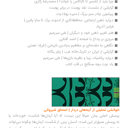
چرا بايد از کشمیر تا کاراکاس را خواند؟ | محمدرضا زائری
گزارشی از نشست نقد پوست در برابر پوست
پیرامون چادر سبز بزرگ | منیره پولادوند
درباره ذهن ارتجاعی: محافظه‌کاری از ادموند برک تا سارا پالین | 
فرامرز آذرپاد
هنر تغییر ذهن خود و دیگران | علی سرزعیم
مروری بر وداع با اسلحه | احمد آفتابی
نگاهی به مقدمه‌ای بر مفاهیم بنیادین تاریخی | فرزاد نعمتی
گزارشی از ایران در تاریک‌خانه غرب | یاور یگانه
درباره ریاضیات زیبا و نظریه بازی‌ها | علی سرزعیم
یاد عزت بچه سنگلج در قاب کتاب
انشی تحلیلی از آینه‌های دردار | اسحاق شیروانی
سش اصلی رمان صرفاً این نیست که آیا آرمان‌ها شکست خورده‌اند یا
.پرسش عمیق‌تر این است: انسان پس از شکست آرمان‌ها چگونه می‌تواند