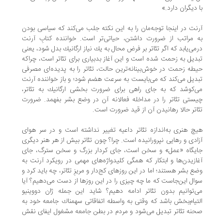
 دیگران دارد.»
نت در اینجا توجه‌مان را به این نكته جلب می‌كند كه سیاسی بودن
 مراتب از ضرورت داشتن، حیاتی‌تر است. خواننده كتابِ آرنت
می‌یابد كه اگر تئاتر بر فرض محال به یك نیاز ارگانیك بدل شود، یعنی
دیل به زحمت شده است و این آغاز بدبیاری برای تئاتر است، چراكه
طه زحمت در خوش‌بینانه‌ترین حالت، تئاتر را به پدیده‌ای مصرفی
دیل می‌كند كه می‌بایست به سرعت هضم شود؛ و باز خواننده آرنت
‌كوشد كه به جای راهی برای ضرورت بخشی ارگانیك به تئاتر،
ستی تئاتر را در مداخله فعالانه آن در وضع بشر بفهمد. ضرورت
اتر حالا رهانیدن آن از قید ضرورت است.
چ هنری به‌اندازه تئاتر داعیه تغییر نداشته است و در سر هوای
ادی و رهایی نپرورانیده است. چرا؟ چون تئاتر بیش از هر هنر دیگری
یگاه «عمل» و سخن است، جای كردار بزرگ و سخن سترگ، جای
ازیدن‌ها و ابتكار كه همگی كلیدواژه‌های مهمی در رویكرد آرنت به
ع بشر هستند؛ اما در این روزهای كج‌دار و مریزِ تئاتر، چه باید كرد و
ال این‌جاست كه ما چه چیزی را در این روزها از دست می‌دهیم؟ آیا
‌توانیم بدون تئاتر ادامه دهیم؟ شاید این جمله ژان دووینیو
تیام‌بخش باشد كه وقتی به واسطه اتفاقاتی سهمناك جامعه خود به
نه تئاتر تبدیل می‌شود و مردم در بطن جامعه مشغول ایفای نقش