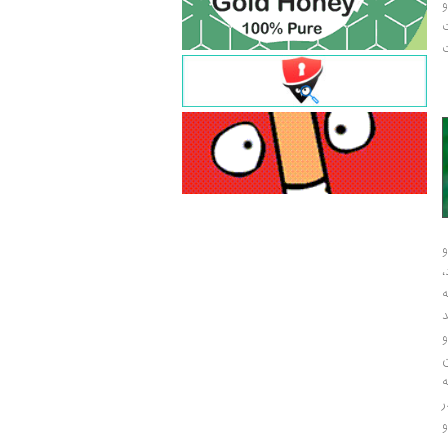
و
ت
ت
و
و
ر