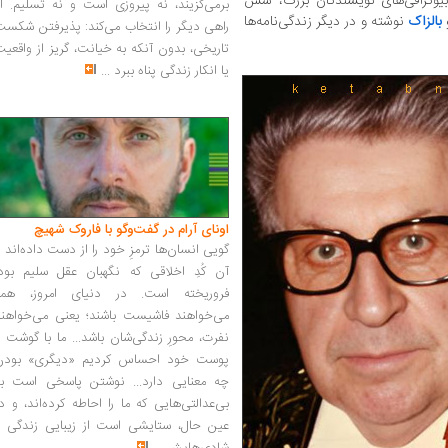
ه بیوگرافی‌های نویسندگان بزرگ، شش
برمی‌گزیند، نه پیروزی است و نه تسلیم. ا
بالزاک
نوشته و در دیگر زندگی‌نامه‌ها
راهی دیگر را انتخاب می‌کند: پذیرفتن شکس
تاریخی، بدون آنکه به خیانت، گریز از واقعی
یا انکار زندگی پناه ببرد
...
اونای آرام در گفت‌وگو با فاروک شهیچ‭
گویی انسان‌ها ترمزِ خود را از دست داده‌اند 
آن کُدِ اخلاقی که نگهبان عقل سلیم بود،
فروریخته است. در دنیای امروز، همه
می‌خواهند فاشیست باشند؛ یعنی می‌خواهند
نفرت، محورِ زندگی‌شان باشد... ما با گوشت 
پوست خود احساس کردیم «دیگری» بودن
چه معنایی دارد... نوشتن پاسخی است به
بی‌عدالتی‌هایی که ما را احاطه کرده‌اند، و د
عین حال، ستایشی است از زیبایی زندگی و