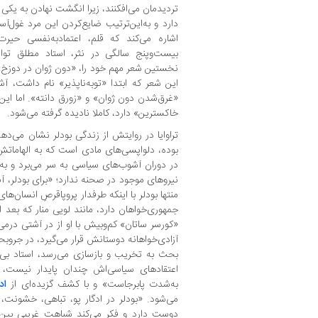
تردیدمان می‌افکنند، زیرا انگشت‌ نهادن به یکی ا
دارد و به‌این‌ترتیب ضایع‌کردن این مرد غول‌آسای
اشاره می‌کند که قلم، اعتمادبه‌نفسی حیرت‌
بیست‌وپنج سالگی در نثر، استاد مطلق توان
نخستین شعر مهم خود را، «دون ‌ژوان در دوزخ
این شعر که ابتدا «توبه‌ناپذیر» نام داشت، آشک
«غرق‌شدن دون ژوان» و «زورق دانته». اما این شعر
خاکسترین» دارد، کاملا نادیده گرفته می‌شود.
تراوایا در روایتش از زندگی بودلر نشان می‌د
بوده، دلواپسی‌های مادی است که به الهاماتش ل
در دوران آشوب‌های سیاسی به سر می‌برد و به
نیروهای موجود در صحنه ندارد؛ «برای بودلر،
منتها بودلر با اینکه طرفدار پروپاقرصِ انسان‌
جمهوری‌خواهان دارد، مانند لویی منار که بعد از 
«کورسر ساتان» کم‌وبیش با او از در آشتی درمی‌آ
آزادی‌خواهانه دوستانش قرار می‌گیرد، در جرو
بحث به تخریب و بازسازی می‌رسد، استاد بی‌ر
اعتقادهای سیاسی‌اش چندان پایدار نیست، 
به‌شدت پابرجاست» و با کشف گزیده‌ای از
اد
می‌شود. «بودلر در ادگار پو، تباهی، خشونت، رم
دوست دارد و فکر می‌کند شباهت غریبی بین او