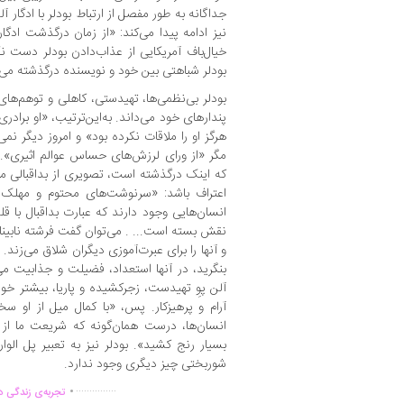
جداگانه به‌ طور مفصل از ارتباط بودلر با ادگار 
خیال‌باف آمریکایی از عذاب‌دادن بودلر دست 
بودلر شباهتی بین خود و نویسنده درگذشته می‌ی
بودلر بی‌نظمی‌ها، تهیدستی، کاهلی و توهم‌های 
پندارهای خود می‌داند. به‌این‌ترتیب، «او برا
هرگز او را ملاقات نکرده بود» و امروز دیگر نمی
مگر «از ورای لرزش‌های حساس عوالم اثیری». ب
که اینک درگذشته است، تصویری از بداقبالی می
اعتراف باشد: «سرنوشت‌های محتوم و مهلک و
انسان‌هایی وجود دارند که عبارت بداقبال با قل
نقش بسته است... . می‌توان گفت فرشته نابینای
و آنها را برای عبرت‌آموزی دیگران شلاق می‌زند. 
بنگرید، در آنها استعداد، فضیلت و جذابیت می‌یا
آلن پوِ تهیدست، زجرکشیده و پاریا، بیشتر خو
آرام و پرهیزکار. پس، «با کمال میل از او س
انسان‌ها، درست همان‌گونه که شریعت ما از زب
بسیار رنج کشید». بودلر نیز به‌ تعبیر پل الوار
شوربختی چیز دیگری وجود ندارد.
.
...............
تجربه‌ی زندگی د