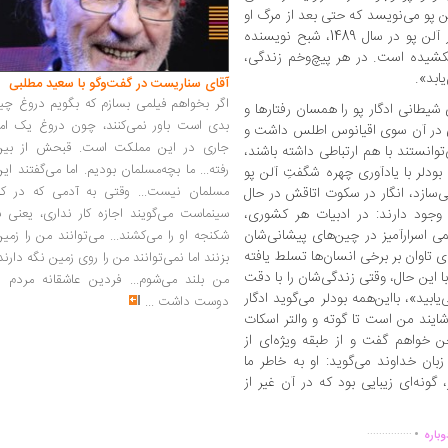
آلن پو می‌نویسد که حتی بعد از مرگ او
نیز ادامه پیدا می‌کند: «از زمان درگذشت ادگار آلن پو در سال 1489، شبح نویسنده
نکشیده است. در هر پیچ‌وخم زندگی،
ابد».
آقای سناریست در گفت‌وگو با سعید مطلبی
اگر بخواهم فیلمی بسازم که بگویم دروغ چی
شیطانی ادگار پو را همسان رفتارها و
بدی است باور نمی‌کنند، چون دروغ یک امر
دری در آن سوی اقیانوس‌ اطلس داشت و
جاری در این مملکت است. قبحش از بین
‌توانستند با هم ارتباطی داشته باشند،
رفته... ما بچه‌مسلمان بودیم. اما می‌گفتند ای
ودلر با یادآوری چهره شگفتِ آلن پو
مسلمان نیست... وقتی به آدمی که در کار
‌سازد، انگار در سکوت اتاقش در حال
سینماست می‌گویند اجازه کار نداری، یعنی ب
جود دارند: در ادبیات هر کشوری،
می اسرارآمیز در چین‌های پیشانی‌شان
شکنجه او را می‌کشند... می‌توانند من را زمی
 تاوان بر برخی انسان‌ها تسلط یافته
بزنند اما نمی‌توانند من را روی زمین نگه دارند
با این حال، وقتی زندگی‌شان را با دقت
من بلند می‌شوم... فردین عاشقانه مردم را
بید»، با‌این‌همه بودلر می‌گوید ادگار
دوست داشت
...
شایند من است تا گوته و والتر اسکات
خن خواهم گفت و از طبقه ویژه‌ای از
ان خداوند می‌گوید: او به‌ خاطر ما
، گونه‌ای زیبایی بود که در آن غیر از
.
...............
وباره