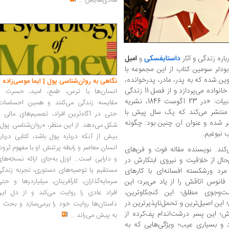
شادی‌هایش
...
باره زندگی و آثار
داستایفسکی
و
امیل
ودلر سومین کتاب از این مجموعه با
ایا است. کتاب در 21 فصل تدوین شده که به پدر، مادر، پدرخوانده،
نگاهی به روان‌شناسی پول | ایما موسی‌زاده
تحصیلات، دوران نوجوانی و سپس گسستن از خانواده می‌پردازد و از فصل 11 زندگی
انسان‌ها با ترس، طمع، امید، حسرت و
ادبیِ بودلر آغاز می‌شود؛ نخستین گام‌ها در ادبیات: «در 23 آگوست 1846، نشریه
مقایسه زندگی می‌کنند و همین احساسات،
فه منتشر می‌کند که یک سال پیش با
حتی در آگاه‌ترین افراد، تصمیم‌های مالی ر
 شده و عنوان آن چنین بود: چگونه
شکل می‌دهد. از این منظر، «روان‌شناسی پول
 نبوغیم.
بیش از آنکه درباره پول باشد، کتابی دربار
انسان معاصر و رابطه پرتنش او با مفهوم ثرو
ی‌کند. نویسنده مقاله فوت و فن‌های
و دارایی است... اوزل به‌جای ارائه نسخه‌ها
‌حال از خلاقیت و نیروی ابتکارش در
مستقیم یا توصیه‌های دستوری، تجربه زندگی
رد ورشکسته افسانه‌ای با کارهای
انوس اتاقش را از یاد می‌برد؛ این
سرمایه‌گذاران، کارآفرینان، میلیاردرها و حت
ت‌وجوی مطلق؛ این کنجکاوترین،
افراد عادی را روایت می‌کند و از دل این
این اصیل‌ترین و تحمل‌ناپذیرترین در
داستان‌ها روایت خود را برمی‌سازد و بحث ر
ش؛ این پسر درشت‌اندام پف‌کرده از
به پیش می‌راند
...
و بسیاری عیب؛ ویژگی‌هایی که به