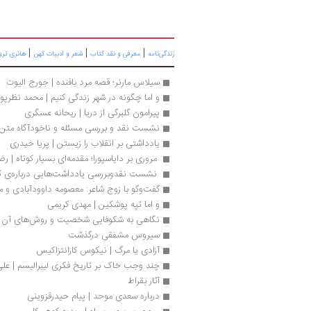
|
|
|
زندگی‌نامه
معرفی و نقد کتاب
شعر و ادبیات کهن
هانری تروا
سیلاس مارنر؛ قصه مرد بافنده | جورج الیوت
و اما چگونه در شهر زندگی کنیم | محمد نظرپور
پیرامون گلبرگی از دریا | ریحانه عسگری
نشست نقد و بررسی مسئله و ناخودآگاه متن 
یادداشتی بر انقلاب را زیستن | پریا حیدری
 مروری بر دایاسپورا؛ مقدمه‌ای بسیار کوتاه | ر
 نشست نقدوبررسی یادداشت‌هایی درباره‌ی ک
گفت‌وگو با زوج شاعر: معصومه داوودآبادی و م
و اما تپه پوشکین | مهدی کریمی
نگاهی به شکوفایی شخصیت و روش‌های آن |
سیروس مشفقی درگذشت
آزادی یا مرگ | نیکوس کازانتزاکیس
چند وجب خاک بر تاریخ فکری لیبرالیسم | عل
آثار بقراط
درباره سعدی موحد | پیام حیدرقزوینی