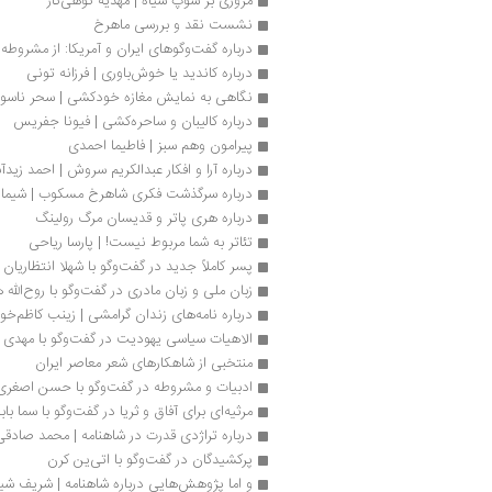
مروری بر سوپ سیاه | مهدیه کوهی‌کار
نشست نقد و بررسی ماهرخ
درباره گفت‌وگوهای ایران و آمریکا: از مشروطه
درباره کاندید یا خوش‌باوری | فرزانه تونی
نگاهی به نمایش مغازه خودکشی | سحر ناسو
درباره کالیبان و ساحره‌کشی | فیونا جفریس
پیرامون وهم سبز | فاطیما احمدی
درباره آرا و افکار عبدالکریم سروش | احمد زیدآ
درباره سرگذشت فکری شاهرخ مسکوب | شیما به
درباره هری پاتر و قدیسان مرگ رولینگ
تئاتر به شما مربوط نیست! | پارسا ریاحی
پسر کاملاً جدید در گفت‌وگو با شهلا انتظاریان
زبان ملی و زبان مادری در گفت‌وگو با روح‌الله 
درباره نامه‌های زندان گرامشی | زینب کاظم‌خواه
الاهیات سیاسی یهودیت در گفت‌وگو با مهدی ف
منتخبی از شاهکارهای شعر معاصر ایران
ادبیات و مشروطه در گفت‌وگو با حسن اصغری
مرثیه‌ای برای آفاق و ثریا در گفت‌وگو با سما باب
درباره تراژدی قدرت در شاهنامه | محمد صادقی
پرکشیدگان در گفت‌وگو با اتی‌ین کرن
و اما پژوهش‌هایی درباره شاهنامه | شریف شیر