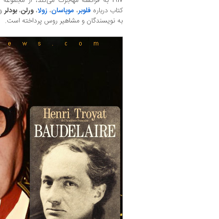
1917 به فرانسه مهاجرت می‌کند، از مجموع
کتاب درباره
فلوبر
،
موپاسان
،
زولا
،
ورلن
،
بودلر
و
به نویسندگان و مشاهیر روس پرداخته است.