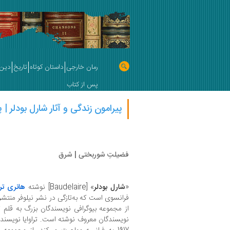
رمان خارجی
داستان کوتاه
تاریخ
دین 
پس از کتاب
پیرامون زندگی و آثار شارل بودلر | 
فضیلتِ شوربختی | شرق
«
شارل بودلر
» [Baudelaire] نوشته
هانری ترا
فرانسوی است که به‌تازگی در نشر نیلوفر منتشر 
از مجموعه بیوگرافی‌ نویسندگان بزرگ به قلمِ 
نویسندگان معروف نوشته است. تراوایا نویسنده