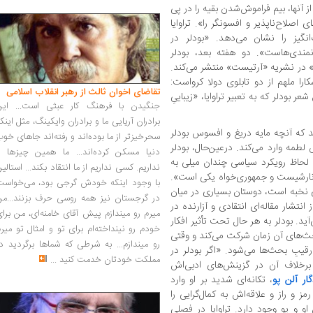
ز آنها، بیم فراموش‌شدن بقیه را در پی
 اصلاح‌ناپذیر و افسونگر را». تراوایا
انگیز را نشان می‌دهد. «بودلر در
مندی‌هاست». دو هفته بعد، بودلر
» در نشریه «آرتیست» منتشر می‌کند.
ارا ملهم از دو تابلوی دولا کرواست:
تقاضای اخوان ثالث از رهبر انقلاب اسلامی
 بودلر که به‌ تعبیر تراوایا، «زیباییِ
جنگیدن با فرهنگ کار عبثی است... این
برادران آریایی ما و برادران وایکینگ، مثل اینک
هد که آنچه مایه دریغ و افسوس بودلر
سحرخیزتر از ما بوده‌اند و رفته‌اند جاهای خو
طمه وارد می‌کند. در‌عین‌حال، بودلر
دنیا مسکن کرده‌اند... ما همین چیزها را
‌ لحاظ رویکرد سیاسی چندان میلی به
نداریم. کسی نداریم از ما انتقاد بکند... استالی
 آنارشیست و جمهوری‌خواه یکی است».
با وجود اینکه خودش گرجی بود، می‌خواست
های نخبه است، دوستان بسیاری در میان
در گرجستان نیز همه روسی حرف بزنند...من
انتشار مقاله‌ای انتقادی و آزارنده در
میرم رو میندازم پیش آقای خامنه‌ای، من برا
ید. بودلر به هر حال تحت تأثیر افکار
خودم رو نینداخته‌ام برای تو و امثال تو میر
بحث‌های آن زمان شرکت می‌کند و وقتی
رو میندازم... به شرطی که شماها برگردید د
قیبِ بحث‌ها می‌شود. «اگر بودلر در
مملکت خودتان خدمت کنید
...
برخلاف آن در گزینش‌های ادبی‌اش
گار آلن پو
، تکانه‌ای شدید بر او وارد
ز و راز و علاقه‌اش به کمال‌گرایی را
 و پو وجود دارد. تراوایا در فصلی