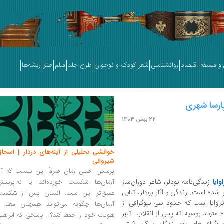
و فلسفه
اقتصاد
روانشناسی
شعر
کودک و نوجوان
طرح جلد
فیلم
طنز
ریشه‌ها
پارسا شهری
22 بهمن 1403
خوانشی تحلیلی از آینه‌های دردار | اسحاق
شیروانی
پرسش اصلی رمان صرفاً این نیست که آیا
وایا
زندگی‌نامه بودلر، شاعر دوران‌ساز
آرمان‌ها شکست خورده‌اند یا نه.پرسش
شده است. زندگی و آثار بودلر، کتابی
عمیق‌تر این است: انسان پس از شکست
تراوایا است که حدود سی بیوگرافی از
آرمان‌ها چگونه می‌تواند همچنان معنا و
 متولد روسیه که پس از انقلاب اکتبر
هویت خود را حفظ کند؟... پاسخی که ابراهی