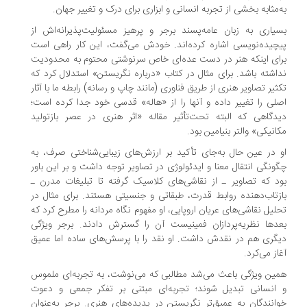
‌مثابه بخشی از تجربه انسانی و ابزاری برای درک و تغییر جهان.
یاری به زبان عامه‌پسند برجر و پرهیز مسئولیت‌پذیرانه‌اش از
چیده‌نویسی اشاره کرده‌اند. خودش می‌گفت، این کار راهی است
ای اینکه هنر در دست عده‌ای خاص سرنوشتی محتوم به محدودیت
اشته باشد. برای مثال در کتاب «درباره نگریستن» استدلال کرد که
ثیر تصاویر هنری از طریق فناوری (مانند چاپ و رسانه) رابطه ما با آثار
لی را تغییر داده و آنها را از «هاله» قدسی خود جدا کرده است؛
دگاهی که البته تحت‌تأثیر مقاله‌ «اثر هنری در عصر بازتولید
انیکی»‌ والتر بنیامین بود.
 در عین حال به‌جای تأکید بر ارزش‌های زیبایی‌شناختی صرف، به
ونگی انتقال معنا و ایدئولوژی در تصاویر توجه داشت و بر این باور
د که تصاویر ـ از نقاشی‌های کلاسیک گرفته تا تبلیغات مدرن ـ
زتاب‌دهنده روابط قدرت، طبقاتی و جنسیتی هستند. برای مثال در
لیل نقاشی‌های عریان اروپایی، او مفهوم نگاه مردانه را مطرح کرد که
دها نظریه‌پردازان فمینیست آن را گسترش دادند. برجر ویژگی
گری هم در نقدش داشت. او نقد را با پرسش‌های ساده اما عمیق
از می‌کرد.
ین ویژگی باعث می‌شد مطالبی که می‌نوشت، به تجربه‌ای ملموس
انسانی تبدیل شوند؛ تجربه‌ای مبتنی بر تفکر جمعی و دعوت
انندگان به عمیق‌تر نگریستن در پدیده‌های هنری. برجر به‌عنوان