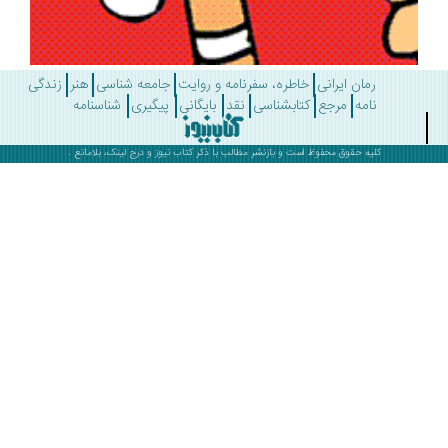
رمان ایرانی
خاطره، سفرنامه و روایت
جامعه شناسی
هنر
زندگی
نامه
مرجع
کتابشناسی
نقد
بایگانی
پیگیری
شناسنامه
کلیه حقوق محفوظ است و بازنشر مطالب با ذکر
کتاب نیوز
و درج لینک، بلامانع .