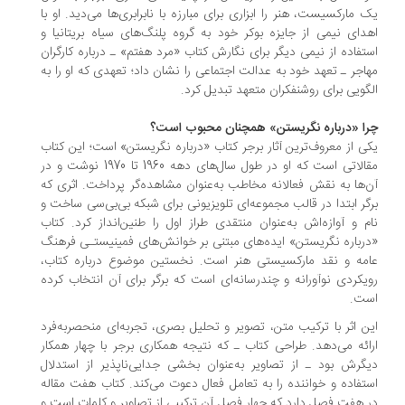
 مارکسیست، هنر را ابزاری برای مبارزه با نابرابری‌ها می‌دید. او با
دای نیمی از جایزه بوکر خود به گروه پلنگ‌های سیاه بریتانیا و
تفاده از نیمی دیگر برای نگارش کتاب «مرد هفتم» ـ درباره کارگران
اجر ـ تعهد خود به عدالت اجتماعی را نشان داد؛ تعهدی که او را به
گویی برای روشنفکران متعهد تبدیل کرد.
ا «درباره نگریستن» همچنان محبوب است؟
ی از معروف‌ترین آثار برجر کتاب «درباره نگریستن» است؛ این کتاب
مقالاتی است که او در طول سال‌های دهه 1960 تا 1970 نوشت و در
‌ها به نقش فعالانه‌ مخاطب به‌عنوان مشاهده‌گر پرداخت. اثری که
گر ابتدا در قالب مجموعه‌ای تلویزیونی برای شبکه بی‌بی‌سی ساخت و
م و آوازه‌اش به‌عنوان منتقدی طراز اول را طنین‌انداز کرد. کتاب
رباره نگریستن» ایده‌های مبتنی بر خوانش‌های فمینیستـی فرهنگ
مه و نقد مارکسیستی هنر است. نخستین موضوع درباره کتاب،
یکردی نوآورانه و چندرسانه‌ای است که برگر برای آن انتخاب کرده
ت.
ن اثر با ترکیب متن، تصویر و تحلیل بصری، تجربه‌ای منحصربه‌فرد
ائه می‌دهد. طراحی کتاب ـ که نتیجه همکاری برجر با چهار همکار
گرش بود ـ از تصاویر به‌عنوان بخشی جدایی‌ناپذیر از استدلال
تفاده و خواننده را به تعامل فعال دعوت می‌کند. کتاب هفت مقاله
 هفت فصل دارد که چهار فصل آن ترکیبی از تصاویر و کلمات است و