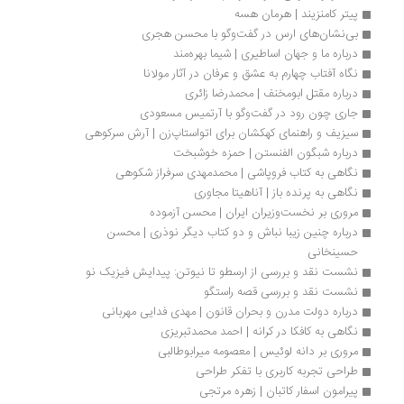
پیتر کامنزیند | هرمان هسه
بی‌نشان‌های ارس در گفت‌وگو با محسن هجری
درباره ما و جهان اساطیری | شیما بهره‌مند
نگاه آفتاب چهارم به عشق و عرفان در آثار مولانا
درباره مقتل ابومخنف | محمدرضا زائری
جاری چون رود در گفت‌وگو با آرتمیس مسعودی
سیزیف و راهنمای کهکشان برای اتواستاپ‌زن‌ | آرش سرکوهی
درباره شبگون الفنستن | حمزه خوشبخت
نگاهی به کتاب فروپاشی | محمدمهدی سرفراز شکوهی
نگاهی به پرنده باز | آناهیتا مجاوری
مروری بر نخست‌وزیران ایران | محسن آزموده
درباره چنین زیبا نباش و دو کتاب دیگر نوذری | محسن 
حسینخانی
نشست نقد و بررسی از ارسطو تا نیوتن: پیدایش فیزیک نو
نشست نقد و بررسی قصه راستگو
درباره دولت مدرن و بحران قانون | مهدی فدایی مهربانی
نگاهی به کافکا در کرانه | احمد محمدتبریزی
مروری بر دانه لوئیس | معصومه میرابوطالبی
طراحی تجربه کاربری با تفکر طراحی
پیرامون اسفار کاتبان | زهره مرتجی