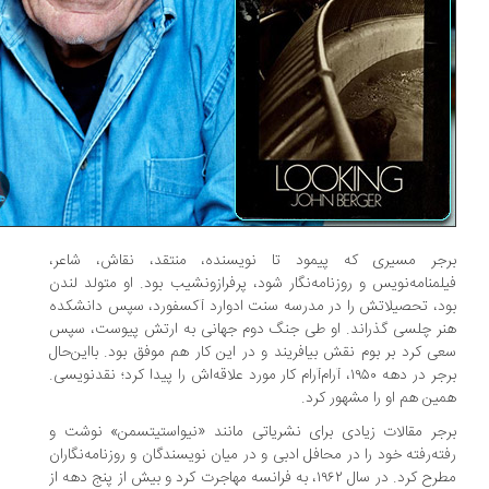
جر مسیری که پیمود تا نویسنده، منتقد، نقاش، شاعر،
لمنامه‌نویس و روزنامه‌نگار شود، پرفراز‌ونشیب بود. او متولد لندن
د، تحصیلاتش را در مدرسه سنت ادوارد آکسفورد، سپس دانشکده
ر چلسی گذراند. او طی جنگ دوم جهانی به ارتش پیوست، سپس
ی کرد بر بوم نقش بیافریند و در این کار هم موفق بود. بااین‌حال
برجر در دهه ۱۹۵۰، آرام‌آرام کار مورد علاقه‌اش را پیدا کرد؛ نقدنویسی.
ین هم او را مشهور کرد.
جر مقالات زیادی برای نشریاتی مانند «نیواستیتسمن» نوشت و
ته‌رفته خود را در محافل ادبی و در میان نویسندگان و روزنامه‌نگاران
مطرح کرد. در سال ۱۹۶۲، به فرانسه مهاجرت کرد و بیش از پنج دهه از