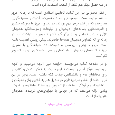
 سه فصل دیگر هم فقط از کلمات استفاده کرده است.
 نظر محتوایی نیز این کتاب، تحلیلی انتقادی است که با زمانه امروز
 هم مرتبط است. موضوعاتی مانند جنسیت، قدرت و مصرف‌گرایی
ان‌قدر که در نظر برجر مهم بودند، در دنیای امروز ما به‌ویژه حضور
قدرت‌نمایی رسانه‌های دیجیتال و تبلیغات وسوسه‌انگیز همچنان
زگی دارند. تحلیل او از چگونگی تأثیر تصاویر بر ادراکات ما، در
انه‌ای که تصاویر دیجیتال همه‌جا حاضرند، بیش‌ازپیش اهمیت یافته
ت. برجر با زبانی غیررسمی و دعوت‌کننده، خوانندگان را تشویق
‌کند تا به‌جای پذیرش روایت‌های رسمی، خودشان درباره تصاویر
ر کنند.
 در مقدمه کتاب می‌نویسد: «رابطه بین آنچه می‌بینیم و آنچه
‌دانیم، هرگز قطعی نیست.» این دعوت به تفکر انتقادی، کتاب را
ای مخاطبان عام و دانشگاهی جذاب نگه داشته است. برجر در این
ر با انتقاد از نقش سرمایه‌داری در تبدیل هنر به کالایی برای نخبگان و
 نشان‌دادن چگونگی استفاده از تصاویر برای حفظ ساختارهای قدرت،
امی ارائه می‌دهد که در جهانی با نابرابری‌های فزاینده، همچنان
ین‌انداز است.
.
.
...............
..............
تجربه‌ی زندگی دوباره