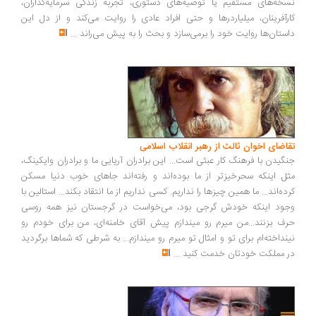
خه‌های مستقیم یا توصیه‌های دستوری، تجربه زندگی سرمایه‌گذاران،
رآفرینان، میلیاردرها و حتی افراد عادی را روایت می‌کند و از دل این
ستان‌ها روایت خود را برمی‌سازد و بحث را به پیش می‌راند
...
اضای اخوان ثالث از رهبر انقلاب اسلامی
گیدن با فرهنگ کار عبثی است... این برادران آریایی ما و برادران وایکینگ،
ل اینکه سحرخیزتر از ما بوده‌اند و رفته‌اند جاهای خوب دنیا مسکن
ده‌اند... ما همین چیزها را نداریم. کسی نداریم از ما انتقاد بکند... استالین با
ود اینکه خودش گرجی بود، می‌خواست در گرجستان نیز همه روسی
ف بزنند...من میرم رو میندازم پیش آقای خامنه‌ای، من برای خودم رو
نداخته‌ام برای تو و امثال تو میرم رو میندازم... به شرطی که شماها برگردید
 مملکت خودتان خدمت کنید
...