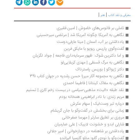
|
|
رفی و نقد کتاب
هنر
تاملی بر فانوس‌های خاموش | امین فقیری
نگاهی به آمریکا چگونه آمریکا شد | مرتضی میرحسینی
یادداشتی بر آب، آسمان | مینا عارفی‌دوست
گفت‌وگوی پاریس ریویو با مایکل فرین
و اما دکترین شوک: ظهور سرمایه‌داری فاجعه | جواد لگزیان
نگاهی به مرگ قسطی | مهدی کربلایی‌‌لو
دکتر ژیواگو | بوریس پاسترناک
نگاهی به مجموعه آثار میرزا حسن رشدیه در جهان کتاب 391
نگاهی به مغاک کینتانا | فاطیما احمدی
نقد طبقه‌ «الیت» مذهبی-سیاسی در بیست زخم کاری | تسنیم
مریم زندی: با نادر ابراهیمی همخانه بودم
درباره تبر وست‌لیک | سهام عکرش
زمانی برای بخشش در گفت‌وگو با جان گریشام
مروری بر تعلیق سارتر | مهرسا صفرخانی
شارلی ابدو و خشونت لاییک | علی صارمیان
یادداشتی بر شاهنامه در دوبازخوانی | امیر جلالی
گفت‌وگو با نوه‌ی گابو: متئو گارسیا الیزاندو