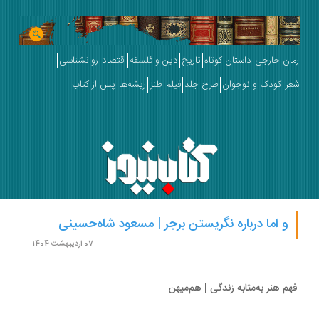
ان خارجی
داستان کوتاه
تاریخ
دین و فلسفه
اقتصاد
روانشناسی
ر
کودک و نوجوان
طرح جلد
فیلم
طنز
ریشه‌ها
پس از کتاب
و اما درباره نگریستن برجر | مسعود شاه‏‌حسینی
07 اردیبهشت 1404
م هنر به‌‏مثابه زندگی | هم‌میهن