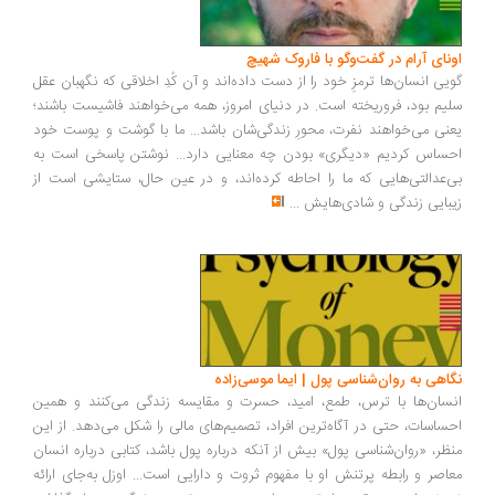
ونای آرام در گفت‌وگو با فاروک شهیچ
یی انسان‌ها ترمزِ خود را از دست داده‌اند و آن کُدِ اخلاقی که نگهبان عقل
یم بود، فروریخته است. در دنیای امروز، همه می‌خواهند فاشیست باشند؛
نی می‌خواهند نفرت، محورِ زندگی‌شان باشد... ما با گوشت و پوست خود
ساس کردیم «دیگری» بودن چه معنایی دارد... نوشتن پاسخی است به
‌عدالتی‌هایی که ما را احاطه کرده‌اند، و در عین حال، ستایشی است از
بایی زندگی و شادی‌هایش
...
اهی به روان‌شناسی پول | ایما موسی‌زاده
سان‌ها با ترس، طمع، امید، حسرت و مقایسه زندگی می‌کنند و همین
ساسات، حتی در آگاه‌ترین افراد، تصمیم‌های مالی را شکل می‌دهد. از این
ظر، «روان‌شناسی پول» بیش از آنکه درباره پول باشد، کتابی درباره انسان
اصر و رابطه پرتنش او با مفهوم ثروت و دارایی است... اوزل به‌جای ارائه