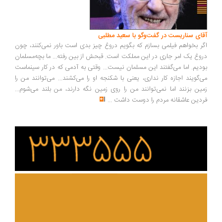
ای سناریست در گفت‌وگو با سعید مطلبی
ر بخواهم فیلمی بسازم که بگویم دروغ چیز بدی است باور نمی‌کنند، چون
وغ یک امر جاری در این مملکت است. قبحش از بین رفته... ما بچه‌مسلمان
دیم. اما می‌گفتند این مسلمان نیست... وقتی به آدمی که در کار سینماست
‌گویند اجازه کار نداری، یعنی با شکنجه او را می‌کشند... می‌توانند من را
ین بزنند اما نمی‌توانند من را روی زمین نگه دارند، من بلند می‌شوم...
دین عاشقانه مردم را دوست داشت
...