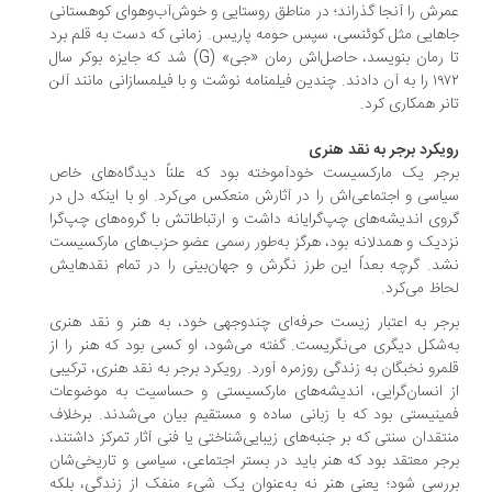
رش را آنجا گذراند؛ در مناطق روستایی و خوش‌آب‌و‌هوای کوهستانی
هایی مثل کوئنسی، سپس حومه پاریس. زمانی که دست به قلم برد
تا رمان بنویسد، حاصل‌اش رمان «جی» (G) شد که جایزه بوکر سال
۱۹۷۲ را به آن دادند. چندین فیلمنامه نوشت و با فیلمسازانی مانند آلن
نر همکاری کرد.
یکرد برجر به نقد هنری
جر یک مارکسیست خودآموخته بود که علناً دیدگاه‌های خاص
اسی و اجتماعی‌اش را در آثارش منعکس می‌کرد. او با اینکه دل در
وی اندیشه‌های چپ‌گرایانه داشت و ارتباطاتش با گروه‌های چپ‌گرا
دیک و همدلانه بود، هرگز به‌طور رسمی عضو حزب‌های مارکسیست
د. گرچه بعداً این طرز نگرش و جهان‌بینی را در تمام نقدهایش
اظ می‌کرد.
جر به اعتبار زیست حرفه‌ای چندوجهی خود، به هنر و نقد هنری
‌شکل دیگری می‌نگریست. گفته می‌شود، او کسی بود که هنر را از
مرو نخبگان به زندگی روزمره آورد. رویکرد برجر به نقد هنری، ترکیبی
 انسان‌گرایی، اندیشه‌های مارکسیستی و حساسیت‌ به موضوعات
ینیستی بود که با زبانی ساده و مستقیم بیان می‌شدند. برخلاف
تقدان سنتی که بر جنبه‌های زیبایی‌شناختی یا فنی آثار تمرکز داشتند،
جر معتقد بود که هنر باید در بستر اجتماعی، سیاسی و تاریخی‌شان
رسی شود؛ یعنی هنر نه به‌عنوان یک شی‌ء منفک از زندگی، بلکه