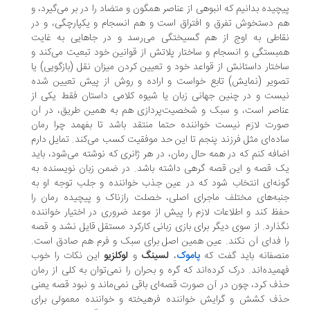
چیده بدانیم که انبوهی از عناصر همگون و متضاد را در بر می‌گیرد، و
 دستخوش تفرق و افتراق است و هم انسجام و یکپارچگی، و در
قاطی به اوج از هم گسیختگی می‌رسد و در جاهایی به غایت
بستگی و انسجام و ساختار پلاتش از قوانین خود تبعیت می‌کند و
ختار داستانش از قواعد خود و تعیین کردن میزان نقل (بازگویی) یا
ویر (نمایش) تابع خواست و اراده و روش از پیش تعیین شده
ست و در چنین جهانی زبان یا شیوه کلامی داستان فقط یکی از
اصر است، و سبک و شخصیت‌پردازی هم به همین طریق، در آن
رت لازم نیست خواننده حتما منتقد باشد تا بفهمد چرا رمان
ده‌ای مثل فرزند پنجم تا این حد موفقیت کسب می‌کند. تمایل دارم
افه کنم که در همه حال رمان، در هر ژانری که نوشته می‌شود، باید
 قصه و این قصه گرهی داشته باشد. در ضمن زبان نویسنده به
نه‌ای انتخاب شود که در عین جذب خواننده و جلب توجه او به
به‌های مختلف ماجرای اصلی، خصلت رازناک و پیچیده رمان را
ظ کند و اطلاعات لازم را پیش از موعد ضروری در اختیار خواننده
ذارد. از سوی دیگر برای بازی زبانی کارکرد مستقل قایل نشد و قصه
 فدای آن نکند. عین همین اصل برای سبک و فرم هم صادق است.
صفانه باید گفت که
پاموک
،
لسینگ
و
لوکلزیو
این نکات را خوب
میده‌اند. درک کرده‌اند که گره و بحران را نمی‌توان به کلی از رمان
ف کرد، چون در آن صورت قصه‌ای باقی نمی‌ماند و نبود قصه یعنی
ذف کشش و گرایش خواننده فرهیخته و خواننده معمولی برای