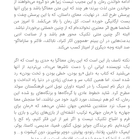
امه خواندن رمان. و این عجیب نیست زیرا هر دو گروه می‌خواهند از
اندن متن لذت ببرند؛ هر چند که این متن معناگرا باشد و برای آنها
سش طرح کند. در نهایت، معنای داستان، که با این پرسش چفت و
ت ارگانیگی خورده است، کل رمان را بالا می‌کشد. تا امروز من
صا هیچ اثر معتبری نخوانده‌ام که از چنین خصلتی برخوردار نباشد.
بته اگر چنین متنی تکنیک محور هم باشد و از صناعت ادبی
عت‌هایی در آن ببینم -همچون آثار کنراد، ناباکف، فاکنر و ساراماگو-
 البته وجه دیگری از امیتاز کسب می‌کند.
ته تاسف بار این است که این رمان معناگرا به حدی رو است که اگر
 نویسنده ایرانی آن را دست ناشرها می‌داد، بی‌تردید از آنها
‌شنید که کتاب به دلیل «رو بودن، خطی بودن و تخت بودن» رد
ه است. اما همین کتاب سر و صدای زیادی در دنیا راه انداخت و
ر دیگر نام لسینگ را در کمیته داوران نوبل ادبی فرهنگستان سوئد
رح کرد. شاید خطوط عادی یا گره‌گاه‌ها و بزنگاه‌های رو شده این
ان، که کم هم نیستند، مورد تایید خود من نباشند، اما سنجش معنا
 سبک نزد منتقدین شاخص جهان نشان می‌دهد که «رمان برای
ان» یا «رمان جهانی» ترکیب آشفته‌ای از بازی‌های زبانی و بازی با
م و اشباع تکنیک نیست و اگر غیر از این فکر کنیم، راه کج را
یده‌ایم. نام برندگان جوایز نوبل، گنکور، فمینا، مدیسی، کاستا، بوکر،
مپک دابلین، پلانتا، رنودو، پولیتزر، دوچر بوشپریز، دون کیشوت و... و
اری از آنها که ترجمه شده است، افاده‌ای است بر این مدعا.