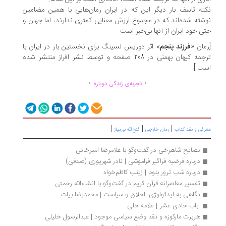
ته تاسف بار دیگر این که در ایران رمان‌هایی با همین مضامین
شته شده‌اند که در مجموع ارزش معنایی کمتری ندارند، اما جهان و
ی خود ایران از آنها بی‌خبر است.
مان «
فرزند پنجم
» اثر دوریس لسینگ برای نخستین بار در ایران با
ترجمه کیهان بهمنی در 208 صفحه و توسط نشر افراز منتشر شده
ت.]
.
.
...............
..............
تجربه‌ی زندگی دوباره
|
|
|
رفی و نقد کتاب
رمان خارجی
فتح‌الله بی‌نیاز
نصایح شاهرخی در گفت‌وگو با غلامرضا امیرخانی
درباره فرضیه فراگیر فراموشی | نادر شهریوری (صدقی)
درباره شب ترور بلوم | زینب کاظم‌خواه
تفسیر معاصرانه قرآن کریم در گفت‌وگو با انشاءالله رحمتی
نگاهی به ایدئولوژی، اخلاق و سیاست | محمدرضا بیات
 باب حادی عشر | علامه حلی
هربرت مارکوزه و نقد وضع سیاسی موجود | عبدالرسول خلیلی