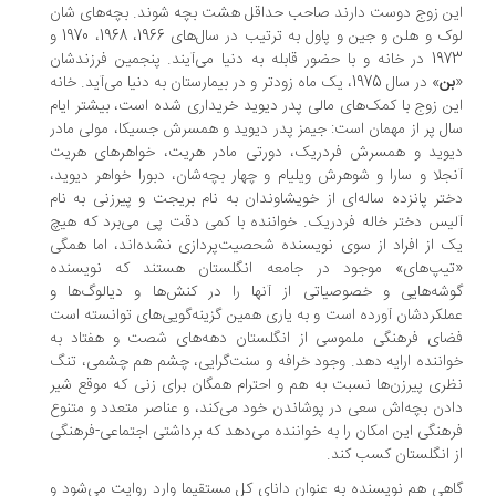
ن زوج دوست دارند صاحب حداقل هشت بچه شوند. بچه‌های شان
لوک و هلن و جین و پاول به ترتیب در سال‌های 1966، 1968، 1970 و
1973 در خانه و با حضور قابله به دنیا می‌آیند. پنجمین فرزندشان
ن
» در سال 1975، یک ماه زودتر و در بیمارستان به دنیا می‌آید. خانه
ن زوج با کمک‌های مالی پدر دیوید خریداری شده است، بیشتر ایام
ل پر از مهمان است: جیمز پدر دیوید و همسرش جسیکا، مولی مادر
یوید و همسرش فردریک، دورتی مادر هریت، خواهرهای هریت
جلا و سارا و شوهرش ویلیام و چهار بچه‌شان، دبورا خواهر دیوید،
تر پانزده ساله‌ای از خویشاوندان به نام بریجت و پیرزنی به نام
یس دختر خاله فردریک. خواننده با کمی دقت پی می‌برد که هیچ
 از افراد از سوی نویسنده شحصیت‌پردازی نشده‌اند، اما همگی
تیپ‌های» موجود در جامعه انگلستان هستند که نویسنده
شه‌هایی و خصوصیاتی از آنها را در کنش‌ها و دیالوگ‌ها و
لکردشان آورده است و به یاری همین گزینه‌گویی‌های توانسته است
ضای فرهنگی ملموسی از انگلستان دهه‌های شصت و هفتاد به
اننده ارایه دهد. وجود خرافه و سنت‌گرایی، چشم هم چشمی، تنگ
ری پیرزن‌ها نسبت به هم و احترام همگان برای زنی که موقع شیر
دن بچه‌اش سعی در پوشاندن خود می‌کند، و عناصر متعدد و متنوع
هنگی این امکان را به خواننده می‌دهد که برداشتی اجتماعی-فرهنگی
 انگلستان کسب کند.
هی هم نویسنده به عنوان دانای کل مستقیما وارد روایت می‌شود و