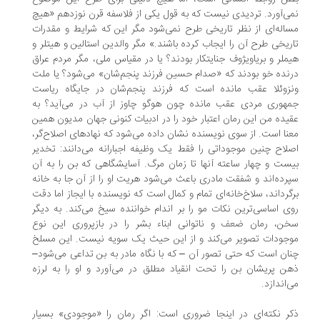
ی‌آورد. تردیدی نیست که به قول یکی از فلاسفه قرن نوزدهم «هیچ
اله‌ای از نظر تاریخی طرح نمی‌شود مگر این که شرایط و مقدرات
ریخی طرح آن را ایجاب کرده باشند.» مگر والدین استالین و هیتلر و
ملر و بریاویژوف جنایتکار بودند؟ یا در مقیاس ملی، مگر مردم عراق
نده خو بودند که «صدام حسین فرزند پنجم‌شان» می‌شود؟ یا ملت
زوئلا عقب مانده است که فرزند پنجم‌شان در جایگاه ریاست
هوری مردی عقب مانده چون هوگو چاوز از آب در می‌آید؟ به
یده من این رمان اعتبار خود را در ادبیات کنونی جهان مدیون همین
نا است. از سوی نویسنده نشان داده می‌شود که نهادهای اصلاح‌گر،
لاح چنین موجوداتی را فقط یک وظیفه اجبارانه می‌دانند: تخدیر
ست و چهار ساعته آنها تا زمان مرگ. آسایشگاهی که بن را به آن
رده‌اند و شفقت مادری باعث می‌شود هریت او را از آن جا به خانه
گرداند، سلاخ‌خانه‌ای تمام و کمال است که نویسنده با ایجاز اما دقت
ی اساسی‌ترین نکات مو را بر اندام خواننده سیخ می‌کند. به دیگر
ن، رمان ضعف و ناتوانی ابناء بشر را در بازپروری این نوع
جودات تصویر می‌کند و از این حیث یک سویه نیست. این مسلخ
ان است که حتی تصور آن – که با نگاه مادر به بن تداعی می‌شود–
ن پریشان بن را تحت انقیاد مطلق در می‌آورد و او را به لرزه
‌اندازد.
ر نکته‌ای در اینجا ضروری است: اگر رمان را «موجودی» بسیار