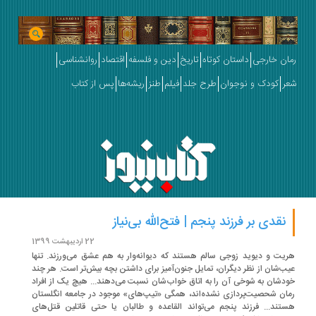
ان خارجی
داستان کوتاه
تاریخ
دین و فلسفه
اقتصاد
روانشناسی
ر
کودک و نوجوان
طرح جلد
فیلم
طنز
ریشه‌ها
پس از کتاب
نقدی بر فرزند پنجم | فتح‌الله بی‌نیاز
22 اردیبهشت 1399
یت و دیوید زوجی سالم هستند که دیوانه‌وار به هم عشق می‌ورزند. تنها
ب‌شان از نظر دیگران، تمایل جنون‌آمیز برای داشتن بچه بیش‌تر است. هر چند
دشان به شوخی آن را به اتاق خواب‌شان نسبت می‌دهند... هیچ یک از افراد
ان شحصیت‌پردازی نشده‌اند، همگی «تیپ‌های» موجود در جامعه انگلستان
تند... فرزند پنجم می‌تواند القاعده و طالبان یا حتی قاتلین قتل‌های