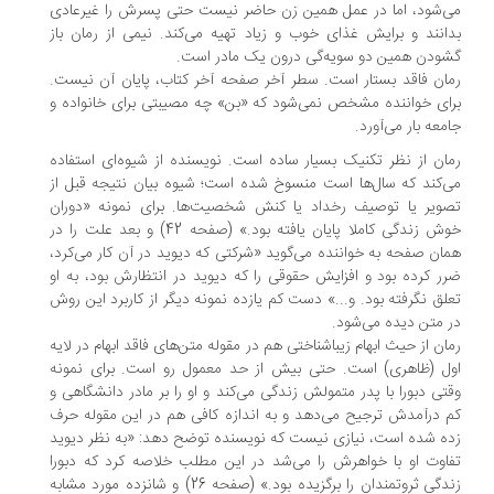
‌شود، اما در عمل همین زن حاضر نیست حتی پسرش را غیرعادی
انند و برایش غذای خوب و زیاد تهیه می‌کند. نیمی از رمان باز
ودن همین دو سویه‌گی درون یک مادر است.
ان فاقد بستار است. سطر آخر صفحه آخر کتاب، پایان آن نیست.
ای خواننده مشخص نمی‌شود که «بن» چه مصیبتی برای خانواده و
معه بار می‌آورد.
ان از نظر تکنیک بسیار ساده است. نویسنده از شیوه‌ای استفاده
‌کند که سال‌ها است منسوخ شده است؛ شیوه بیان نتیجه قبل از
ویر یا توصیف رخداد یا کنش شخصیت‌ها. برای نمونه «دوران
خوش زندگی کاملا پایان یافته بود.» (صفحه 42) و بعد علت را در
ان صفحه به خواننده می‌گوید «شرکتی که دیوید در آن کار می‌کرد،
ر کرده بود و افزایش حقوقی را که دیوید در انتظارش بود، به او
لق نگرفته بود. و...» دست کم یازده نمونه دیگر از کاربرد این روش
 متن دیده می‌شود.
ان از حیث ابهام زیباشناختی هم در مقوله متن‌های فاقد ابهام در لایه
ل (ظاهری) است. حتی بیش از حد معمول رو است. برای نمونه
تی دبورا با پدر متمولش زندگی می‌کند و او را بر مادر دانشگاهی و
 درآمدش ترجیح می‌دهد و به اندازه کافی هم در این مقوله حرف
ه شده است، نیازی نیست که نویسنده توضح دهد: «به نظر دیوید
اوت او با خواهرش را می‌شد در این مطلب خلاصه کرد که دبورا
زندگی ثروتمندان را برگزیده بود.» (صفحه 26) و شانزده مورد مشابه