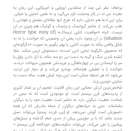
خلاف نظر تنی چند از منتقدین اروپایی و آمریکایی، این رمان به
یده من نه در ژانر وحشت قرار می‌گیرد و نه علمی تخیلی یا خیالی.
ای این ادعا هم دلایلی دارم که طرح آنها مقاله‌ای مفصل و طولانی را
ب می‌کند. از عناصر گروتسک و برلسک و گوتیک هم چیزی در آن
نیست. البته «موقعیت کنایی ترسناک» (Horror type irony of
situation) در آن وجود دارد؛ یعنی آن وضعيتى که خواننده را نه به
كل واقعى بلكه به‏ صورت كنايى یا بهتر بگویم به صورت «دگرگونه‌ای
 محصول دگرگونه نمایی ادبی است»، دستخوش ترس مى‏كند. مثلا
ته شدن سگ و گربه به دست بن دو سه ساله، یا آزار دادن پاول یا
 پا ایستادن بن در چهارماهگی و غریدنش همچون حیوانات درنده،
اننده را با تعليقى هراسناك روبه‌‏رو می‌کند و او دچار این تردید
ی‌شود که هر لحظه ممکن است این بچه شش هفت ساله دست به
ایتی خونین بزند.
خص‌ترین ارزش معنایی این رمان قابلیت تعمیم آن بر شمار کثیری
 پدیده‌های قرن بیستم است. او موجودی است که نه سعی در
اخت ماهیت دیگران دارد نه حاضر است ماهیت خود را به دیگران
ناساند. حتی به حرف‌های دیگران، از جمله مادرش که آن همه
سوزش است گوش نمی‌دهد. او (بن، فرزند پنجم) می‌تواند نسل
ید باشد که با بر حق‌بینی بیش از حدی تمام گذشته و نسل‌های
شین را نفی می‌کند، می‌تواند حکومت‌های خودکامه قرن بیستم –
روی و کشورهای مشابه- باشد که هرگز به شکلی راستین تن به