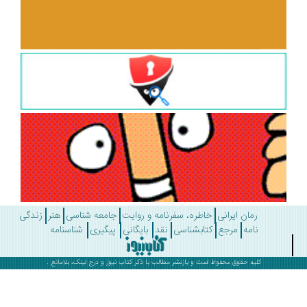
رمان ایرانی
خاطره، سفرنامه و روایت
جامعه شناسی
هنر
زندگی
نامه
مرجع
کتابشناسی
نقد
بایگانی
پیگیری
شناسنامه
کلیه حقوق محفوظ است و بازنشر مطالب با ذکر
کتاب نیوز
و درج لینک، بلامانع .