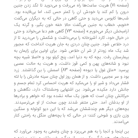
(صفحه 71) هریت ساعت‌ها راه می‌رفت و می‌دوید تا لگد زدن جنین
ون را کم کند یا خودش آن را کمتر حس کند، اما بی‌فایده بود.
‌ها کابوس می‌دید و حتی گاهی در حالی که به دیگران می‌گفت
وبم، خطاب به جنین می‌گفت حالا خفه خون بگیر، و گرنه یک
آرامبخش دیگر می‌خورم.» (صفحه 73) گاهی هم دعا می‌خواند و حتی
 خیال خود، کارد آشپزخانه را برمی‌داشت و شکمش را می‌درید تا از
د خلاص شود. جنین چنان دردی به جان هریت انداخت که مجبور
 یک ماه زودتر از شر آن خلاص شود. برای اولین برای زایمان به
مارستان رفت. بچه که به دنیا آمد، پنج کیلو بود و «اصلا شبیه بچه
ود و شانه‌های پهن و کمی قوز داشت، و هریت به حالت عصبی
پرسید: «مثل غول یا دیوه» (صفحه 83) اسمش را بن گذاشتند. زرد
د و سر عجیبی داشت. و از همان روز اول چنان سینه مادرش را با لثه
ار می‌داد و شیر او را می‌مکید که هریت احساس کرد تمام جسم و
نش دارد مکیده می‌شود. بن اشتهایی وحشتناک دارد، نگاهش و
کاتش چنان است که هنوز یک ساله نشده بود که خواهر و برادرها
 او بدشان آمد. حتی متنفر شدند چون سخت از او می‌ترسیدند.
ه‌های دیگر هم چندششان می‌شد که با این دیو کوتوله و سنگین
ن بازی و شوخی کنند؛ در حالی که با بچه‌های منگل به راحتی کنار
‌آمدند.
 اینجا و آنجا را به هم می‌ریزد و چنان وضعی به وجود می‌آورد که