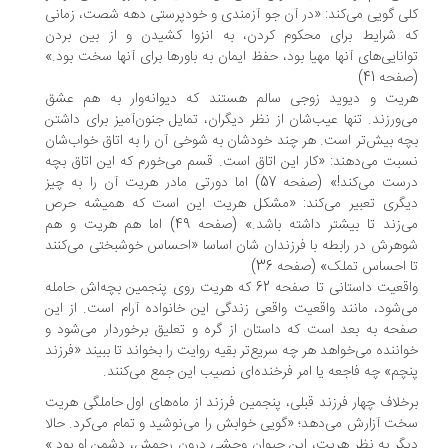
ی گویی می‌کند: «در آن جو آزمندی و خودپرستی دهه شصت، زمانی
 شرایط برای محکوم کردن، به انزوا کشیدن و از بین بردن
انایی‌های آنها مهیا بود، حفظ ایمان به باورها برای آنها سخت بود.»
فحه 41)
ریت و دیوید زوجی سالم هستند که دیوانه‌وار به هم عشق
‌ورزند. تنها عیب‌شان از نظر دیگران، تمایل جنون‌آمیز برای داشتن
ه بیش‌تر است. هر چند خودشان به شوخی آن را به اتاق خواب‌شان
بت می‌دهند: «کار این اتاق است. قسم می‌خورم که این اتاق بچه
درست می‌کند!» (صفحه 57) اما دورتی مادر هریت آن را به چیز
یگری تعبیر می‌کند: «مشکل هریت این است که همیشه حرص
می‌زند تا بیشتر داشته باشد.» (صفحه 49) اما هم هریت و هم
هرش در رابطه با فرزندان شان اساسا «احساس خوشبختی می‌کنند
 احساس تملک» (صفحه 36)
واقعیت داستانی تا صفحه 62 که هریت روی پنجمین بچه‌اش حامله
‌شود، مانند واقعیت واقعی زندگی این خانواده آرام است. از این
حه به بعد است که داستان از گره و تعلیق برخوردار می‌شود و
اننده می‌خواهد هر چه سریع‌تر بقیه روایت را بخواند تا ببیند «فرزند
چم» چه فاجعه یا امر فرخنده‌ای نصیب این جمع می‌کنند.
خلاف چهار فرزند قبلی، پنجمین فرزند از ماه‌های اول حاملگی هریت
ت آزارش می‌دهد؛ «گویی خوابش را می‌نوشید و تمام می‌کرد. حالا
گر به نظر هریت، این حیوان وحشی درون رحمش، دشمن او بود.»