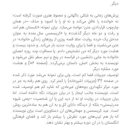
گر.
ش‌های زمانی به شکلی ناگهانی و معمولا هنری صورت گرفته است؛
 خواننده را غافل می‌کند و نه او را با کمبود و حذف –در همان
رچوب قراردادی متن- مواجه می‌سازد. برای نمونه؛ «تابستان هم آمد
رفت و دو ماه دیگر گذشت» یا «کریسمس سال بعد» به عنوان
خل یک خرده روایت -مثلا قصه روزی از روزهای زندگی خانواده- در
ن می‌نشیند و فضا را برای روایت جدید بار می‌کند. و حدود بیست و
ت مورد دیگر که من تشخیص دادم. یا مسافرت چند روزه اعضای
نواده به جایی دلنشین در فرانسه در پنج و نیم سطر نقل می‌شود و
نویسنده به بخش اصلی داستان برمی‌گردد. (صفحه 106) و هشت
رد مشابه دیگر.
صیف جزییات فضا کم است، ولی برای نمونه می‌شد مورد ذکر شده
در صفحه 32 (جزییات آشپزخانه) را کمتر کرد. روی هم رفته به جز در
رد مرکز نگهداری بچه‌های غیرعادی که شاید کم هم توصیف شده
ت، نویسنده جانب ایجاز را در بیان جزییات نگه داشته است. اما
ان جزییات در روایت او نه از دید این یا آن شخصیت –یعنی شیوه
رنیستی– بلکه از دیدگاه دانای کل و به آن هم به ساده‌ترین روش
ت. عید کریسمس و مهمانی‌های آن دستاویزی است برای نویسنده
 باز هم تیپ‌های مورد نظرش را بیشتر باز کند و فضای فرهنگی
گلستان را در آن دوره بیشتر و بهتر نشان دهد.