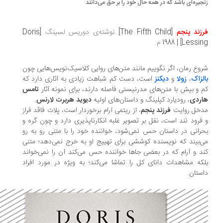
جیره‌ای باشد که در همه حال خود را بر حق می‌دانند
زند پنجم
[The Fifth Child]
نوشته‌ی دوریس لسینگ
[Doris
Lessing] | 19
م.
وع رمان، اگر نگويیم مانند متن‌های روایی کلاسیک‌‌نویس‌هایی چون
لزاک
،
زولا
و
دیکنز
است، دست کم شباهت زیادی به آثاری دارد که
 و بیش با متن‌های مدرنیستی فاصله دارند، برای نمونه آثار
تامس
اردی
، رودیارد کپلینگ و داستان‌های اولیه
دیوید هربرت لارنس
.
دخل روایت
فرزند پنجم
، از ریتمی آرام برخوردار است، پلات فاقد فراز
فرود تند است، نقل بر تصویر غلبه انکارناپذیری دارد و چون گره و
رانی در داستان حس نمی‌شود، خواننده خود را با متنی رو به رو
‌بیند که نویسنده کوششی برای تهییج او به خرج نمی‌دهد؛ متنی
د و آرام که در بعضی جاها خواننده حس می‌کند آن را نمی‌خواند
که مشاهدات دانای کل را تماشا می‌کند؛ به ویژه در مورد افراد
ستان.