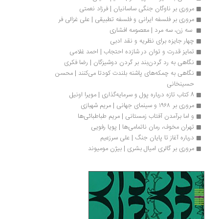
مروری بر ناوگان جنگی ساسانیان | فرزاد نعمتی
مروری بر فلسفه ایرانی و فلسفه تطبیقی | علی غزالی فر
 سه زن، سه مرد | معصومه افشاری 
چهار جایزه برای نظریه و نقد ادبی
تمایز قدرت و توان در شازده احتجاب | احمد غلامی
نگاهی به رد گردن‌بند بر گردن دوشیزگان | رضا فکری
نگاهی به چمکه‌های پاشنه بلندت کودتا می‌کنند | محسن 
حسینخانی
8 کتاب تازه درباره پول و سرمایه‌گذاری | مویرا اونیل
مروری بر ۱۹۶۸ و سینمای جهانی | مریم شهبازی
و اما برآمدن آفتاب زمستانی | مریم طباطبائی‌ها
تهران مخوف، رمان ناتمامی‌ها | پویا رفویی
درباره آغاز تا پایان جنگ | علی سرزعیم
مروری بر گالری امیال بشری | بیژن مومیوند