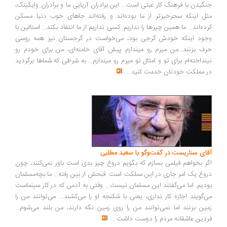
گیدن با فرهنگ کار عبثی است... این برادران آریایی ما و برادران وایکینگ،
ل اینکه سحرخیزتر از ما بوده‌اند و رفته‌اند جاهای خوب دنیا مسکن
ده‌اند... ما همین چیزها را نداریم. کسی نداریم از ما انتقاد بکند... استالین با
ود اینکه خودش گرجی بود، می‌خواست در گرجستان نیز همه روسی
ف بزنند...من میرم رو میندازم پیش آقای خامنه‌ای، من برای خودم رو
نداخته‌ام برای تو و امثال تو میرم رو میندازم... به شرطی که شماها برگردید
 مملکت خودتان خدمت کنید
...
ای سناریست در گفت‌وگو با سعید مطلبی
ر بخواهم فیلمی بسازم که بگویم دروغ چیز بدی است باور نمی‌کنند، چون
وغ یک امر جاری در این مملکت است. قبحش از بین رفته... ما بچه‌مسلمان
دیم. اما می‌گفتند این مسلمان نیست... وقتی به آدمی که در کار سینماست
‌گویند اجازه کار نداری، یعنی با شکنجه او را می‌کشند... می‌توانند من را
ین بزنند اما نمی‌توانند من را روی زمین نگه دارند، من بلند می‌شوم...
دین عاشقانه مردم را دوست داشت
...