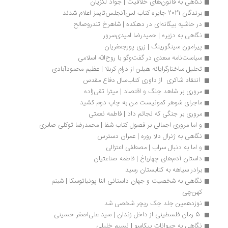
نگاهی به قانون‌های خلاقیت | جواد لگزیان
برندگان 2021 جایزه کتاب لس‌آنجلس‌تایمز اعلام شدند
در حاشیه بیگانه‌ای در دهکده | شاهرخ تندروصالح
نگاهی به دزیره | حمیدرضا امیدی‌سرور
پیرامون سینگورینگ | زری پورجعفریان	
سیاست‌نامه سعدی در گفت‌وگو با روح‌الله اسلامی
تحلیل ساختارگرایانه هیلن از درامِ کربلا | عظیم محمودآبادی
 انتقاد شاکری  از داوری کتاب‌سال دفاع مقدس 
مروری بر شاهد جنگ و اقتصاد | میترا تقی‌زاده
ماجرای شوهر کمونیست من به چاپ دوم کشید
مروری بر جنگی که نجاتم داد | فاطمه نعمتی
و اما مروری اجمالی بر فصول کتاب شفا | محمدرضا توکلی صابری
نگاهی به ژنرال دلا روره | عمران دسترس
و اما به دنبال سراب | مصطفی اعتزالی
داستان آدم‌های چهارباغ | فاطمه صناعتیان
برادر سیاهه به کتابستان رسید
نگاهی به شخصیت و جهان داستانی النا پونیاتوسکا | شبنم 
کهن‌چی
نوزدهمین جلد جک ریچر شخصی شد
 5 رمان فلسطینی از داخل زندان | سید علی‌اصغر حسینی
نگاهی به حیوانات پیکاسو | نسیم خلیلی