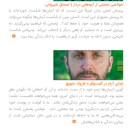
انشی تحلیلی از آینه‌های دردار | اسحاق شیروانی
سش اصلی رمان صرفاً این نیست که آیا آرمان‌ها شکست خورده‌اند یا
.پرسش عمیق‌تر این است: انسان پس از شکست آرمان‌ها چگونه می‌تواند
چنان معنا و هویت خود را حفظ کند؟... پاسخی که ابراهیم برمی‌گزیند، نه
روزی است و نه تسلیم. او راهی دیگر را انتخاب می‌کند: پذیرفتن شکست
ریخی، بدون آنکه به خیانت، گریز از واقعیت یا انکار زندگی پناه ببرد
...
ونای آرام در گفت‌وگو با فاروک شهیچ
یی انسان‌ها ترمزِ خود را از دست داده‌اند و آن کُدِ اخلاقی که نگهبان عقل
یم بود، فروریخته است. در دنیای امروز، همه می‌خواهند فاشیست باشند؛
نی می‌خواهند نفرت، محورِ زندگی‌شان باشد... ما با گوشت و پوست خود
ساس کردیم «دیگری» بودن چه معنایی دارد... نوشتن پاسخی است به
‌عدالتی‌هایی که ما را احاطه کرده‌اند، و در عین حال، ستایشی است از
بایی زندگی و شادی‌هایش
...