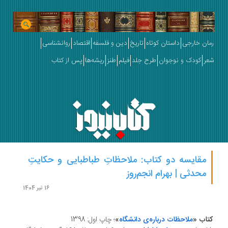
ان خارجی
داستان کوتاه
تاریخ
دین و فلسفه
اقتصاد
روانشناسی
ر
کودک و نوجوان
طرح جلد
فیلم
طنز
ریشه‌ها
پس از کتاب
مقایسه دو کتاب: ملاحظاتِ طباطبایی و حکایتِ
محدثی | بهرام انجم‌روز
16 تیر 1404
اب «
ملاحظات درباره‌ی دانشگاه
»
؛ چاپ اول: 1398