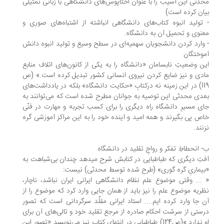
دثی این آسیب را با عنوان اختاپوس‌های دانشگاهی با زبانی تمثیلی
ان کرده است)
تولید انبوه کتاب‌های دانشگاهی انباشته از اشتباه‌های صوری و
نوی و تحمیل آن به دانشگاه.
وارد کردن دانشجویان سهمیه‌ای در سطح وسیع و تولید انبوه دانش
وختگان
ن وضعیتِ نابسامان «دانشگاه را به یکی از کانون‌های اتلاف منابع
دی و نیز ضایع کردن نیروی انسانی کشور تبدیل کرده است.» (ص
119) در این زمینه نه درکتابِ «حکایت دانشگاه» بلکه در یادداشت‌های
دی محدثی این توصیه به جوانان مطرح شده است که می‌توانند به
ی مسیرِ دانشگاه راه دیگری را برای کسب تجربه و مهارت در فنّی
ص پی بگیرند و همه امید و آینده خود را به این مراکز آموزشی گره
نند.
 انحطاطِ تفکر و رواجِ تقلید در دانشگاه
تِ دیگری که طباطبایی در کتابش شرح میدهد چندان بی‌شباهت به
یماریِ گره گوری» (طرح شده توسط محدثی) نیست:
... وقتی موضوع علم نظام دانشگاهی ایرانی ایران نباشد، ناچار،
ریه موضوع علم را نیز باید از همان جایی وارد کرد که موضوع را از
 جا وارد کرده ایم.... استاد ایرانی مقلِّد سرگردانی است که تصور
ستی از سرشت احکام صادره از مرجع تقلید خود و تالی‌های آن برای
او ندارد.»(ص124) طباطبایی در انتهای کتاب نیز می‌نویسد «تصور این