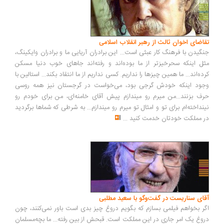
اضای اخوان ثالث از رهبر انقلاب اسلامی
گیدن با فرهنگ کار عبثی است... این برادران آریایی ما و برادران وایکینگ،
ل اینکه سحرخیزتر از ما بوده‌اند و رفته‌اند جاهای خوب دنیا مسکن
ده‌اند... ما همین چیزها را نداریم. کسی نداریم از ما انتقاد بکند... استالین با
ود اینکه خودش گرجی بود، می‌خواست در گرجستان نیز همه روسی
ف بزنند...من میرم رو میندازم پیش آقای خامنه‌ای، من برای خودم رو
نداخته‌ام برای تو و امثال تو میرم رو میندازم... به شرطی که شماها برگردید
 مملکت خودتان خدمت کنید
...
ای سناریست در گفت‌وگو با سعید مطلبی
ر بخواهم فیلمی بسازم که بگویم دروغ چیز بدی است باور نمی‌کنند، چون
وغ یک امر جاری در این مملکت است. قبحش از بین رفته... ما بچه‌مسلمان