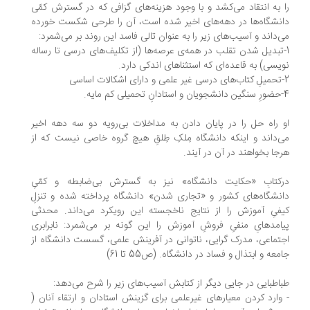
 به انتقاد می‌کشد و با وجود هزینه‌های گزافی که در گسترش کمّی
نشگاه‌ها در دهه‌های اخیر شده است، آن را طرحی شکست خورده
‌داند و آسیب‌های زیر را به عنوان تالی فاسد این روند بر می‌شمرد:
-تبدیل شدن تقلب در همه‌ی عرصه‌ها (از تکلیف‌های درسی تا رساله
یسی) به قاعده‌ای که استثناهای اندکی دارد.
 مایه.
 راه حل را در پایان دادن به مداخلات بی‌رویه دو سه دهه اخیر
‌داند و اینکه دانشگاه مِلکِ طِلقِ هیچ گروه خاصی نیست که از
جا بخواهند در آن در آیند.
رکتابِ «حکایت دانشگاه» نیز به گسترش بی‌ضابطه و کمّیِ
نشگاه‌های کشور و «تجاری شدن» دانشگاه پرداخته شده و تنزلِ
فیِ آموزش را از نتایج ناخجسته این رویکرد می‌داند. محدثی
امدهایِ منفیِ فروشِ آموزش را این گونه بر می‌شمرد: نابرابری
تماعی، مدرک گرایی، ناتوانی در آفرینش علمی، گسست دانشگاه از
معه و ابتذال و فساد در دانشگاه. (ص55 تا 61)
اطبایی در جایی دیگر از کتابش آسیب‌های زیر را شرح می‌دهد:
وارد کردن معیارهای غیرعلمی برای گزینش استادان و ارتقاء آنان (