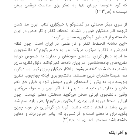
 گویا «ترجمه چونان تنها راه تفکر برای ما»ست توهّمی بیش
ست.» (ص443)
 سوی دیگر محدثی در گفت‌وگو با خبرگزاری کتاب ایران مد شدن
جمه آثار متفکران غربی را نشانه انحطاط تفکر و کار علمی در ایران
نسته و از «بیماری گره‌گوری» سخن می‌گوید:
ین نشانه انحطاط تفکر و کار علمی در ایران است. چون نظام
وزشی ما تفکر را سرکوب می‌کند. من به جد می‌گویم که دانشجویان
 اجازه دنبال کردن ایده‌های خودشان را ندارند به خصوص درباره
ریه‌های جامعه‌شناسی. در پایان نامه‌ها نمی‌توانند دنبال نظریه‌سازی
شند. به دانشجو گفته می‌شود از افکار دیگران پیروی کن. این دیگران
 طبیعتاً متفکران غربی هستند. دانشجو برای اینکه چهارچوب نظری
ویسد باید به یکی از گنده‌های غربی متوسل شود و خیلی حق نظر
دن را ندارد. در نتیجه ما داریم فقط آثار غربی را مصرف می‌کنیم.
قتی دانشجوی ایرانی سخن می‌گوید سخنش معتبر نیست. چون
رانی است! من به این بیماری گره‌گوری می‌گویم! یعنی باید اسم شما
بی باشد تا اعتبار داشته باشید، گویا هر گره‌گوری در غرب چیزی
وید برای ما معتبر است و اگر کسی با نام ایرانی حرفی بزند و ادعایی
شته باشد سخنش اعتباری ندارد.»(3)
آخر اینکه