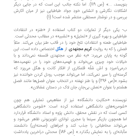
بنویسد، ...» (ص 119). اما نکته جالب این است که در جایی دیگر
کالات نگارشی و انشایی خودِ جواد طباطبایی نیز از میان آثارش
رسی و در نوشتار مستقلی منتشر شده است! (1)
 یکی دیگر از تمایزات دو کتاب استفاده از «طنز» در انتقادات
اطبایی و بهره گیری از «تمثیل» و «تشبیه» در مطالب محدثی است.
اطبایی طعنه و انتقاداتِ تلخ خود را در قالب طنز بیان می‌کند. مثلاً
لی را که به روایت
کریم مجتهدی
از
هگل
اختصاص داده است، این
نه به پایان می‌برد: «به نظر من، مجتهدی فلسفه نمی‌داند و با
الات خود چیزی می‌خواند و فهمیده‌های خود را در نفهمیده‌ها
می‌آمیزد و آش شلّه قلمکاری از افکار کانت و هگل می‌پزد که
سنه‌ای را سیر نمی‌کند، اما می‌تواند موجب رودل کردن خواننده نیز
بشود.»(ص 296) و یا طنز نهفته در انتخاب عنوان فصل‌ها مانند فصل
تم با عنوان «نعشِ بی‌جانِ جان لاک در دستان غسّالان».
ویسنده «حکایتِ دانشگاه» نیز از مفاهیمی تمثیلی هم چون
شومن»‌های دانشگاهی استفاده کرده است: «شومن دانشگاهی
ی است که در نقش محقق، دانش پژوه و استاد دانشگاه قراردارد
ا همچون بازیگر سینما یا مجری توانای تلویزیونی ظاهر می‌شود و
‌تواند مخاطبانی را جذب کند و اجراهای (صحنه‌ای) دانشمند
مآبانه‌ای را به نمایش بگذارد.» (ص 186) محدثی درآخرین یادداشتِ