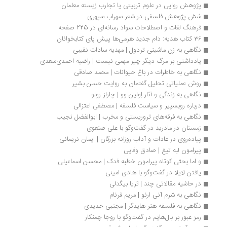
پژوهش روایی در علوم تربیتی یا تجارب زیسته معلمان
شش پژوهش فلسفی در شعر سهراب سپهری
فرهنگ لغات و اصطلاحات سواد رسانه‌ای در 225 صفحه
۳۶ کتاب هدیه: دام جدید هرمی‌ها پیش پای کتابخوانان
نگاهی به زن ماشینی تردول | مهدیه سادات نقیبی
یادداشتی بر مرگ دیگر چیز مهمی نیست | راضیه احمدی‌سعدی
نگاهی به خاطرات در باغ حیوانات | محمد صادقی
روش عملیاتی تحلیل گفتمان به روایت حسن بشیر
نگاهی به زندگی و آثار اِولین وو | چارلز رولو
درباره روبسپیر و سیاست فلسفه | مصطفی اعتزالی
نگاهی به فرقه‌های تروریستی و مخرب | ابوالفضل نجیب
زمستان در مادرید در گفت‌وگو با علی صنعوی
پیاده‌روی در عادات و آداب روزانه بزرگان | ایمان نریمانی
پیرامون لبه تیغ | صادق وفایی
و اما بحثی کوتاه پیرامون خطبه فدک | محسن اسماعیلی
یافتن لایلا در گفت‌وگو با هادی امینی
در حاشیه مقالاتی چند | ثریا بیگدلی
نگاهی به شرم آنی ارنو | مریم فرنام
نگاهی به فلسفه هنر هایدگر | مجتبی حدیدی
رمز عبور بر بال‌هایم در گفت‌وگو با روجا چمنکار