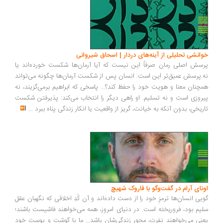
انشی تحلیلی از آینه‌های دردار | اسحاق شیروانی
سش اصلی رمان صرفاً این نیست که آیا آرمان‌ها شکست خورده‌اند یا
.پرسش عمیق‌تر این است: انسان پس از شکست آرمان‌ها چگونه می‌تواند
چنان معنا و هویت خود را حفظ کند؟... پاسخی که ابراهیم برمی‌گزیند، نه
روزی است و نه تسلیم. او راهی دیگر را انتخاب می‌کند: پذیرفتن شکست
ریخی، بدون آنکه به خیانت، گریز از واقعیت یا انکار زندگی پناه ببرد
...
ونای آرام در گفت‌وگو با فاروک شهیچ
یی انسان‌ها ترمزِ خود را از دست داده‌اند و آن کُدِ اخلاقی که نگهبان عقل
یم بود، فروریخته است. در دنیای امروز، همه می‌خواهند فاشیست باشند؛
نی می‌خواهند نفرت، محورِ زندگی‌شان باشد... ما با گوشت و پوست خود