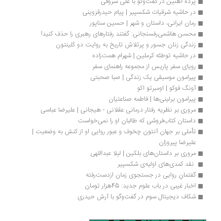
پرده آهنین در گفت‌وگو با علی شروقی
در حاشیه شرقیات شکسپیر | پیام حیدرقزوینی
رمان ایرانی، داستان و شهر | حسین سناپور
محسن هاشمی‌رفسنجانی: گفتند رفتارهای رهبری را حذف کنید!
زندگی زنان جسور و پرتلاش تاریخ به روایت دو کلینتون
در حاشیه توطئه کرملین | شهرام همت‌زاده 
رویای سفر پاریس از مجموعه راهنمای سفر
پیرامون موسیقی یک زندگی | صبا صحبتی
آونگ فوکو | اومبرتو اکو
پیرامون برلینی‌ها | فاطمه صناعتیان
مروری بر نظریه رفتار درمانی عقلانی - هیجانی | علیرضا عباسی
داستان کتاب‌فروشی که طالبان او را نمی‌خواست
تأملی بر جهان آنتون چخوف و عبور روایی او از کنش به وضعیت | 
علیرضا پیروزان
مروری بر داستان‌های بلکین | لیلا عبداللهی
 نقد کمدی‌های اولیه‌ی شکسپیر 
گفتمانِ روایی در جستجوی زمان ازدست‌رفته
اخبار غیبی در باب علوم جدید: 45هزار تومان
شکاف دیجیتال سوم در گفت‌وگو با آرش حیدری