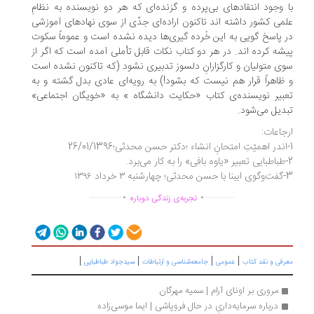
 وجود انتقادهای بی‌پرده و گزنده‌ای که هر دو نویسنده به نظامِ
می کشور داشته اند تاکنون اراده‌ای جدّی از سوی نهاد‌های آموزشی
 پاسخ گویی به این خُرده گیری‌ها دیده نشده است و عموماً سکوت
شه کرده اند. در هر دو کتاب نکات قابل تأملی آمده است که اگر از
ی متولیان و کارگزارانِ دلسوز تدبیری نشود (که تاکنون نشده است
ظاهراً قرار هم نیست که بشود!) به رویه‌ای عادی بدل گشته و به
بیر نویسنده‌ی کتاب «حکایت دانشگاه » به «خویگان اجتماعی»
دیل می‌شود.
جاعات:
به ۳ خرداد ۱۳۹۶
.
.
...............
..............
تجربه‌ی زندگی دوباره
|
|
|
|
رفی و نقد کتاب
عمومی
جامعه‌شناسی و ارتباطات
سیدجواد طباطبایی
مروری بر اونای آرام | سمیه مهرگان
درباره سرمایه‌داریِ در حال فروپاشی | ایما موسی‌زاده