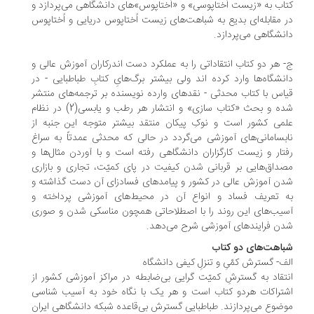
اب به «زیست اُختاپوسی» و «اُختاپوس»‌های دانشگاهی می‌پردازد و
 مقابله‌ای بدیع به شباهت‌های زیست اُختاپوس دریایی و اُختاپوس
نشگاهی می‌پردازد.
 هر دو کتاب انتقاداتی را به عملکرد دست اندرکاران آموزش عالی و
نشگاه‌ها وارد کرده اند ولی بیشتر برگ‌هایِ کتابِ طباطبایی - در
اس با کتاب محدثی - نقدهای وارده نویسنده بر ترجمه‌های منتشر
شده و بحث «کتاب سازی» و انتشار هر رطب و یابسی(2) در نظام
می کشور است و نوکِ پیکان منتقد بیشتر متوجه این جنبه از
بسامانی‌های آموزشی می‌گردد در حالی که محدثی عمدتاً به سراغ
تار و زیست کارگزاران دانشگاهی رفته است و با آوردن مثال‌ها و
داق‌هایی بر قربانی شدن کیفیت در پای کمیّت، تجاری و بازاری
ن آموزش عالی در کشور و پیامدهای فسادزای آن دست گذاشته و
ه تعریف فساد و انواع آن در محیط‌های آموزشی پرداخته و
یب‌های این روند را با اصطلاحاتی همچون مناسکی شدن و صوری
ن فرایند‌های آموزشی شرح می‌دهد.
اهت‌های دو کتاب
ف- گسترش کمّیِ و تنزلِ کیفی دانشگاه
تقاد به گسترشِ کمیّت گرایی بی‌ضابطه در مراکز آموزشی کشور از
تراکات هردو کتاب است و هر یک با نگاه خود به آسیب شناسی
ضوع می‌پردازند. طباطبایی گسترش بی‌قاعده شبکه دانشگاهی ایران