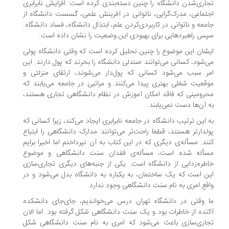
اری‌شدن دانشگاه را چنین دسته‌بندی کرده است: افزایش نابرابری
تماعی، مدرک‌گرایی، ناتوانی در آفرینش علمی، گسست دانشگاه از
معه و ناتوانی در کاربردی‌کردن علم، ابتذال دانشگاه، فساد دانشگاه.
س راهبردهایی برای بهبودی این وضعیت را نشان داده است.
شان این موضوع را چنین تحلیل کرده است که وقتی دانشگاه پولی
‌شود، کسانی می‌توانند صندلی دانشگاه را بخرند که پول دارند. این
ر سبب می‌شود کسانی که پول‌دار می‌شوند، ارتقای منزلتی و
قعیت شغلی بهتری پیدا می‌کنند و مراتبی در جامعه می‌یابند که
رومینی که فاقد امکان آموزش در نظام دانشگاهی تجاری هستند،
 آن‌ها دست نمی‌یابند.
 این ترتیب دانشگاه در جامعه نابرابری ایجاد می‌کند، زیرا کسانی که
لدارتر هستند، قطعا راحت‌تر می‌توانند مدارک دانشگاهی را ابتیاع
ند. مسأله‌ی دیگری که در این کتاب به آن نپرداختم اما اخیرا برایم
سأله شده است، مسأله‌ی فقدان سنت دانشگاهی و موضوع
طره‌زدایی از دانشگاه است. یکی از جنبه‌های دیگری تجاری‌سازی
ن است که یک ساختمان، به یکباره به دانشگاه بدل می‌شود و در
قع امری به نام سنت دانشگاهی وجود ندارد.
 وقتی در دانشگاه تهران درس می‌خواندیم، جای‌جای دانشکده
نده از خاطرات بود و یک سنت دانشگاهی شکل گرفته بود. اما الان
اری‌سازی باعث می‌شود که امری به نام سنت دانشگاهی شکل