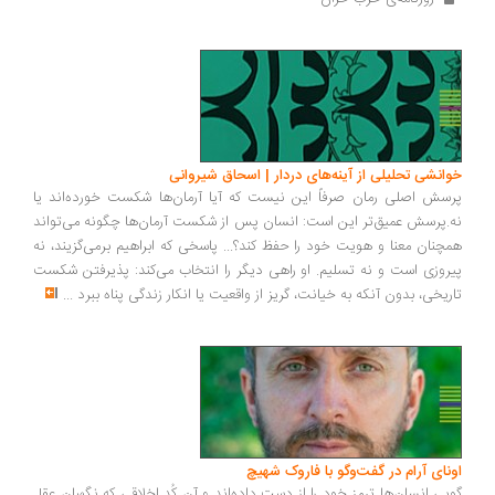
انشی تحلیلی از آینه‌های دردار | اسحاق شیروانی
سش اصلی رمان صرفاً این نیست که آیا آرمان‌ها شکست خورده‌اند یا
.پرسش عمیق‌تر این است: انسان پس از شکست آرمان‌ها چگونه می‌تواند
چنان معنا و هویت خود را حفظ کند؟... پاسخی که ابراهیم برمی‌گزیند، نه
روزی است و نه تسلیم. او راهی دیگر را انتخاب می‌کند: پذیرفتن شکست
ریخی، بدون آنکه به خیانت، گریز از واقعیت یا انکار زندگی پناه ببرد
...
ونای آرام در گفت‌وگو با فاروک شهیچ
یی انسان‌ها ترمزِ خود را از دست داده‌اند و آن کُدِ اخلاقی که نگهبان عقل