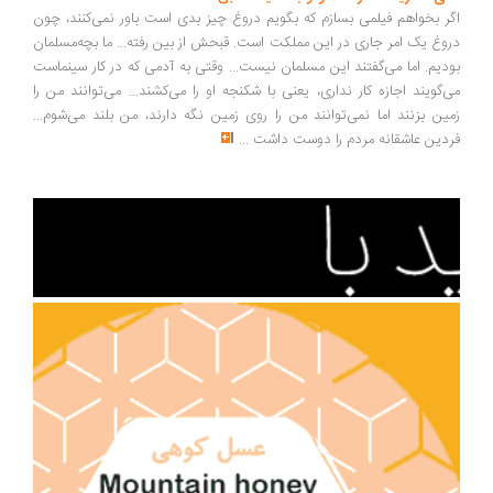
ر بخواهم فیلمی بسازم که بگویم دروغ چیز بدی است باور نمی‌کنند، چون
وغ یک امر جاری در این مملکت است. قبحش از بین رفته... ما بچه‌مسلمان
دیم. اما می‌گفتند این مسلمان نیست... وقتی به آدمی که در کار سینماست
‌گویند اجازه کار نداری، یعنی با شکنجه او را می‌کشند... می‌توانند من را
ین بزنند اما نمی‌توانند من را روی زمین نگه دارند، من بلند می‌شوم...
دین عاشقانه مردم را دوست داشت
...