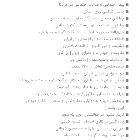
بیمه اجتماعی و عدالت اجتماعی در آمریکا
پدیدار شناسی روح | هگل
چرا این خیابان سرعت‌گیر ندارد | سمیه سیدیان
و اما زن نام دیگر تنهایی‌ست | آنژیلا عطایی
خارق‌العاده‌‌ترین جنایت سال در گفت‌وگو با مریم رفیعی
6مقاله در شکاف‌های اجتماعی در ایران
فاشیسم و دن کامیلو | فاطمه صناعتیان
مقایسه‌ی جهان ما و دنیای اورول | پل کروز
 دانشمند و سیاستمدار | ماکس وبر
جامعه‌شناسی تفاخر در ٢٣٠ صفحه
درباره رؤیای مردان ایرانی | احمد آفتابی
زندگی عریان در جغرافیای دیجیتال در گفت‌وگو با حامد طاهری‌کیا
کرونا و سرمایه‌داری علیه آب‌وهوا | گفت‌وگو
چرا باید «داستان پداگوژیكی» را خواند؟ | محمدرضا زائری
پژوهشی درباره جادوگران، بدکاره‌گران، و ساحران: انگاره دیو در 
ایران باستان
تاریخ تشیع در افغانستان روی پله سوم
یادداشتی بر گالری اجساد | نسیم خلیلی
 مروری بر نیستی آرام | محمد معین شرفائی
در حاشیه بهشت گربه‌ها | سبا دادخواه