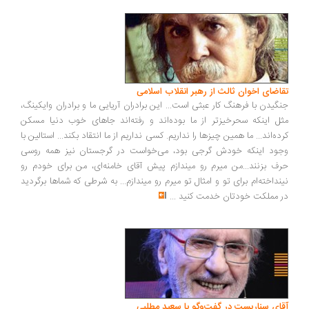
اضای اخوان ثالث از رهبر انقلاب اسلامی
گیدن با فرهنگ کار عبثی است... این برادران آریایی ما و برادران وایکینگ،
ل اینکه سحرخیزتر از ما بوده‌اند و رفته‌اند جاهای خوب دنیا مسکن
ده‌اند... ما همین چیزها را نداریم. کسی نداریم از ما انتقاد بکند... استالین با
ود اینکه خودش گرجی بود، می‌خواست در گرجستان نیز همه روسی
ف بزنند...من میرم رو میندازم پیش آقای خامنه‌ای، من برای خودم رو
نداخته‌ام برای تو و امثال تو میرم رو میندازم... به شرطی که شماها برگردید
 مملکت خودتان خدمت کنید
...
ای سناریست در گفت‌وگو با سعید مطلبی