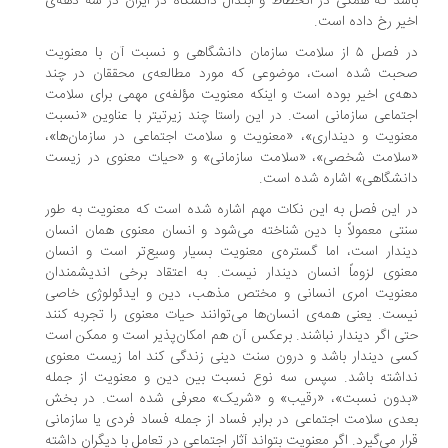
شد که همگی در انحطاط و ابتذال دانشگاه در ایران در سه دهه‌ی
یر رخ داده است.
در فصل ۵ از سلامت سازمان دانشگاهی و نسبت آن با معنویت
حبت شده است، موضوعی که مورد مطالعه‌ی محققان در چند
ه‌ی اخیر بوده است و اینکه معنویت مؤلفه‌ی مهمی برای سلامت
تماعی سازمانی است. در این راستا چند زیرتیتر با عناوین «نسبت
نویت و دینداری»، «معنویت و سلامت اجتماعی در سازمان‌ها»،
سلامت شخصی»، «سلامت سازمانی» و «حیات معنوی در زیست
نشگاهی» اشاره شده است.
 این فصل به این نکات مهم اشاره شده است که معنویت به طور
تی معمولاً با دین شناخته می‌شود و انسان معنوی همان انسان
ندار است، اما گستره‌ی معنویت بسیار وسیع‌تر است و انسان
نوی لزوماً انسان دیندار نیست. به اعتقاد برخی اندیشمندان
عنویت امری انسانی و مختص مذهب، دین و ایدئولوژی خاصی
ست. یعنی همه‌ی انسان‌ها می‌توانند حیات معنوی را تجربه کنند
ی اگر دیندار نباشند. برعکس آن هم امکان‌پذیر است و ممکن است
ی دیندار باشد و درون سنت دینی زندگی کند اما زیست معنوی
داشته باشد. سپس سه نوع نسبت بین دین و معنویت از جمله
بدون نسبت»، «رقیب» و «شریک» معرفی شده است. در بخش
دی سلامت اجتماعی در برابر فساد از جمله فساد فردی یا سازمانی
ار می‌گیرد. اگر معنویت بتواند آثار اجتماعی در تعامل با دیگران داشته