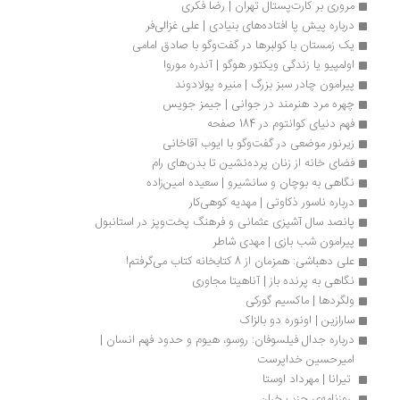
مروری بر کارت‌پستال تهران | رضا فکری
درباره پیش پا افتاده‌های بنیادی | علی غزالی‌فر
یک زمستان با کولبرها در گفت‌وگو با صادق امامی
اولمپیو یا زندگی ویکتور هوگو | آندره موروا
پیرامون چادر سبز بزرگ | منیره پولادوند
چهره مرد هنرمند در جوانی | جیمز جویس
فهم دنیای کوانتوم در 184 صفحه
زیر‌نور موضعی در گفت‌وگو با ایوب آقاخانی
فضای خانه از زنان پرده‌نشین تا بدن‌های رام
نگاهی به بوچان و سانشیرو | سعیده امین‌زاده
درباره ناسور ذکاوتی | مهدیه کوهی‌کار
پانصد سال آشپزی عثمانی و فرهنگ پخت‌وپز در استانبول
پیرامون شب بازی | مهدی شاطر
علی دهباشی: همزمان از 8 کتابخانه کتاب می‌گرفتم!
نگاهی به پرنده باز | آناهیتا مجاوری
ولگردها | ماکسیم گورکی
سارازین | اونوره دو بالزاک
درباره جدال فیلسوفان: روسو، هیوم و حدود فهم انسان | 
امیرحسین خداپرست
 تیرانا | مهرداد اوستا
 روزنامه‌ی‌ حزب خران 