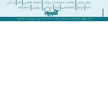
رمان ایرانی
خاطره، سفرنامه و روایت
جامعه شناسی
هنر
زندگی
نامه
مرجع
کتابشناسی
نقد
بایگانی
پیگیری
شناسنامه
کلیه حقوق محفوظ است و بازنشر مطالب با ذکر
کتاب نیوز
و درج لینک، بلامانع .