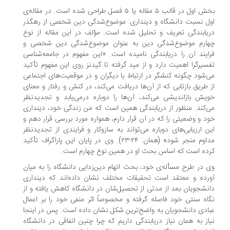
بخش اول در قالب ۵ مقاله یا ۵ فصل طراحی شده است. در مقاله‌ی
ل نسبت دانشگاه و دینداری: موضوع‌شدگی دین شخصی از رهگذر
یابندگی تعریف و تحلیل شده است. مؤلف در این مقاله از نوع
هارم موضوع‌شدگی دین به عنوان موضوع‌شدگی دین شخصی و
ایند آن را دریابندگی نامیده است. «این مفهوم در جامعه‌شناسی
سیرگرا اهمیت دارد و از مید گرفته تا گیدنز روی این مفهوم تأکید
‌شود چگونه کنشگر در ارتباط با دیگران و در موقعیت‌های اجتماعی
 طریق بازتابی که از آن‌ها دریافت می‌کند، در کنش و رفتار و معنای
یش بازاندیشی می‌کند، آن‌ها را دوباره درمی‌یابد و تجدیدنظر
‌کند. منظور از دریابندگی همین است که من زندگی خود، دینداری
د و وضعیتی را که در آن قرار دارم، همواره مورد بررسی قرار دهم و
ن ارزیابی‌های دوباره می‌تواند به سازوکار و فرایندی از تجدیدنظر
مداوم منجر شود» (همان: ۲۴-۲۳). وی در پایان این پاراگراف تأکید
ده است که اساس بحث او در همین نوع چهارم است.
 در طرح مسأله‌ی خود، بحث اتهام دین‌زدایی دانشگاه را به میان
رده و معتقد است تحقیقات مختلف نشان داده‌اند که دینداری
نشجویان بعد از مدتی از تحصیل‌شان در دانشگاه کاهش یافته و از
اه سنتی خود فاصله گرفته و مخصوصاً اثر منفی خود را بر اعمال
ادی دانشجویان به واضح‌ترین شکل نشان داده است. پس در اینجا
از به همان نیاز دریابندگی داریم که چرا چنین اتفاقی در دانشگاه