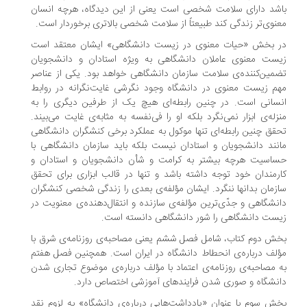
شد دارای سلامت شخصی است یعنی از این دیدگاه، هرچه انسان
نوی‌تر زندگی کند طبیعتاً از سلامت شخصی بالاتری برخوردار است.
ر بخش «حیات معنوی در زیست دانشگاهی» ایشان معتقد است
ست معنوی عاملان دانشگاهی به ویژه استادان و دانشجویان
مین‌کننده‌ی سلامت سازمان دانشگاهی خواهد بود. یکی از عناصر
م زیست معنوی در دانشگاه وجود نگرشی غایت‌نگرانه در روابط
سانی است. در چنین رابطه‌ای هیچ یک از طرفین دیگری را به
زله‌ی ابزار نمی‌نگرد بلکه او را فی‌نفسه به مثابه‌ی غایت می‌بیند.
قق چنین رابطه‌ای تنها موکول به عملکرد برخی کنشگران دانشگاهی
نند دانشجویان و استادان نیست بلکه باید سازمان دانشگاهی با
اسیت هرچه بیشتر به کرامت و شأن دانشجویان و استادان و
رمندان خود توجه داشته باشد و تنها در قالب ابزاری برای تحقق
زمان بدانها ننگرد. ایشان مؤلفه‌ی بعدی را زندگی شخصی کنشگران
نشگاهی و جدّی‌ترین مؤلفه‌ی سازنده و انتقال‌دهنده‌ی معنویت در
ست دانشگاهی را شور دانشگاهی دانسته است.
ش دوم کتاب، شامل فصل ششم یعنی مصاحبه‌ی روزنامه‌ی شرق با
لف درباره‌ی انحطاط دانشگاه در ایران است. همچنین فصل هفتم
 مصاحبه‌ی روزنامه‌ی اعتماد با مؤلف درباره‌ی موضوع تجاری شدن
نشگاه و صوری شدن فرایندهای آموزشی اختصاص دارد.
ش سوم با عنوان «یادداشت‌هایی درباره‌ی دانشگاه» به لزوم نقد