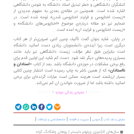
شگران دانشگاهی و خطر تبدیل استاد دانشگاه به شومن دانشگاهی
اره شده است. همچنین در مقاله‌ی بعدی به مفهوم جدیدی از
یست اختاپوسی و فرایند اختاپوسی شدن» توجه شده است. در
ایم نیز دو مقاله درباره‌ی موضوع «اختاپوس‌های دانشگاه» و
یست اختاپوسی و فرایند آن» آمده است.
 پایان، شاید بتوان گفت تألیف چنین کتبی ضروری‌تر از هر کتاب
گری است زیرا آینده‌ی دانشجویان زیادی دست اساتید دانشگاه
ت بنابراین طبق نظر مؤلف، زیست دانشگاهی نیز باید مانند
یاری پدیده‌های دیگر نقد شود. دست کم شاید این اولین قدم برای
ع برخی مشکلات در حوزه‌ی دانشگاه باشد. بعد از کتاب «
استادان و
استادان
» که از همین ناشر به چاپ رسیده است انتشار چنین کتابی
یار ارزشمند است هرچند ممکن است عبارات گزنده‌ای برای برخی
اتید داشته باشد اما از ضرورت خواندن آن کم نمی‌کند.
.
.
...............
..............
تجربه‌ی زندگی دوباره
|
|
|
|
رفی و نقد کتاب
عمومی
مدیریت و اقتصاد
جامعه‌شناسی و ارتباطات
سال‌های کارآموزی ویلهلم مایستر | یوهان ولفگانگ گوته