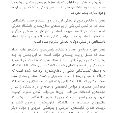
ی‌گیرد و انباشتی از خاطراتی که به نسل‌های بعدی منتقل می‌شود، با
به‌جایی مداوم ساختمان‌هایی که عناصر زندگی دانشگاهی در آن‌ها
ود ندارد، پدید نمی‌آید.
ل یا مقاله‌ی سوم از بخش اول درباره‌ی فساد و فساد دانشگاهی
ت که در فصل قبل یکی از پیامدهای تجاری‌شدن دانشگاه معرفی
ه است. در ادامه تعریف فساد و تفاوتش با مفاهیم دیگر و
ینه‌های فساد و مدل مراحل کنش فاسدانه و در انتها فساد
نشگاهی در شش دوگانه تعاملی تشریح شده است.
ل چهارم درباره‌ی فساد دانشگاه: راهبردهای دانشجو علیه استاد
ست که شامل روایت زیسته‌ی مؤلف است. در این بخش به چند
هبرد دانشجو برای گرفتن نمره از استاد اشاره شده است. در ادامه به
ی دیگر از پیامدهای تجاری شدن دانشگاه یعنی، «انحطاط دانشگاه
 واسطه کمیّت‌گرایی ناشی از تجاری‌شدن» پرداخته شده است که
واقع به عنوان ریشه فساد دانشجویان و فساد استادان مطرح شده
ت. ایشان انحطاط دانشگاهی را نه تنها ضعف اخلاقی دانسته بلکه
وشدن معیارها و موازین تخصصی و حرفه‌ای در دانشگاه را نیز از
لفه‌های انحطاط می‌داند. این‌ها می‌تواند شامل سقوط کیفیت
ریس، پایین‌آمدن کیفیت پایان‌نامه‌های دانشگاهی، غیرشایسته
لاربودن انتصاب‌ها در دانشگاه، کالایی‌شدن روزافزون تعلیم و
بیت، فقدان فرایندهای آموزشی و پژوهشی ضروری و موارد دیگر