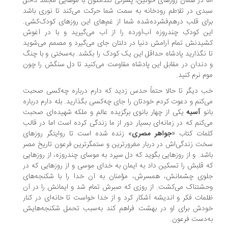
اما در همان روزهای خونین، پسرکی گندمگون با موهایی مجعد داخل
سبدی در تلاطم رودخانه به سمت شما حرکت می‌کند تا نوری باشد
برای قلب درهم‌فشرده‌شده شما از غم‌های این روزهای کودک‌کشی.
این کودکِ چندروزه آب‌آورده را از آب می‌گیرید و با در آغوش
کشیدنش تمام آرامش دنیا در دلتان جای می‌گیرد و مصمم می‌شوید
تا نگذارید پادشاه حداقل این یک کودک را بکشد. به‌سختی و با چنگ
و دندان در مقابل این پادشاه مقاومت می‌کنید تا دل سنگش را چون
موم نرم کنید.
خب دیگر تا حالا حتماً حدس زدید که دارم درباره چه‌کسی صحبت
می‌کنم و دعوت کردم خودتان را جای چه‌کسی بگذارید. بله دارم درباره
بانو
آسیه
یکی از چهار بانوی برگزیده عالم و ملکه شهیده‌ای صحبت
می‌کنم که در زمانه‌ای بسیار دور از ما زندگی کرده است اما در قالب
کلمات کتاب «
جواهر مصری
» زنده شده است تا روایتگر روزهای
سخت زندگی‌اش در دربار مغرورترین و ستمگرترین فرعون تاریخ مصر
باشد. و از روزهایی بگوید که دل سپرد به موسای چندروزه، از روزهایی
که قلبش را تسکین داد به ایمان به خدای موسی و از روزهایی که در
جلوی چشمانش، همسرش، مؤمنان به آن خدا را با شکنجه‌های
وحشتناک می‌کشت. از روزی که صبرش تمام شد و ایمانش را در آن
ظلمات فکر و اندیشه آشکار کرد و از خدا خواست تا خانه‌ای در کنار
خودش برای او در بهشت فراهم کند به‌سبب تحمل شکنجه‌هایش
به‌دست فرعون.