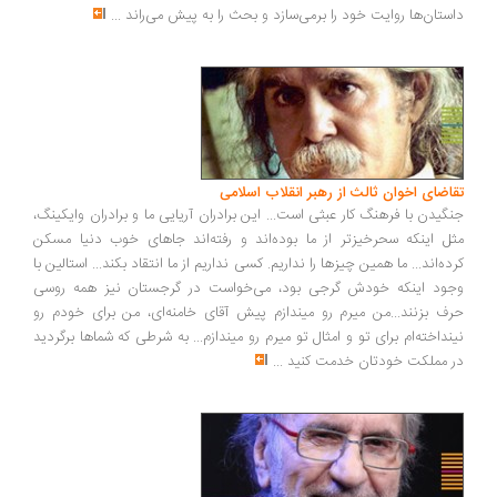
داستان‌ها روایت خود را برمی‌سازد و بحث را به پیش می‌راند
...
تقاضای اخوان ثالث از رهبر انقلاب اسلامی
جنگیدن با فرهنگ کار عبثی است... این برادران آریایی ما و برادران وایکینگ،
مثل اینکه سحرخیزتر از ما بوده‌اند و رفته‌اند جاهای خوب دنیا مسکن
کرده‌اند... ما همین چیزها را نداریم. کسی نداریم از ما انتقاد بکند... استالین با
وجود اینکه خودش گرجی بود، می‌خواست در گرجستان نیز همه روسی
حرف بزنند...من میرم رو میندازم پیش آقای خامنه‌ای، من برای خودم رو
نینداخته‌ام برای تو و امثال تو میرم رو میندازم... به شرطی که شماها برگردید
در مملکت خودتان خدمت کنید
...