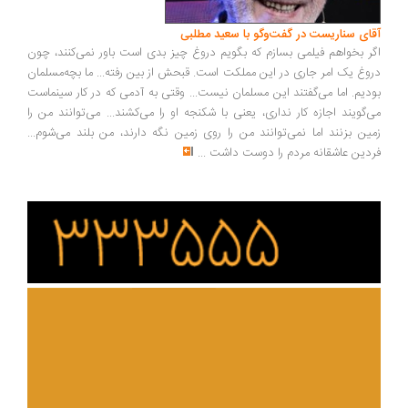
آقای سناریست در گفت‌وگو با سعید مطلبی
اگر بخواهم فیلمی بسازم که بگویم دروغ چیز بدی است باور نمی‌کنند، چون
دروغ یک امر جاری در این مملکت است. قبحش از بین رفته... ما بچه‌مسلمان
بودیم. اما می‌گفتند این مسلمان نیست... وقتی به آدمی که در کار سینماست
می‌گویند اجازه کار نداری، یعنی با شکنجه او را می‌کشند... می‌توانند من را
زمین بزنند اما نمی‌توانند من را روی زمین نگه دارند، من بلند می‌شوم...
فردین عاشقانه مردم را دوست داشت
...