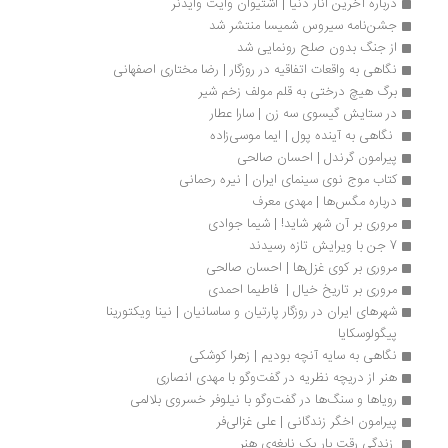
درباره آخرین انار دنیا | اشتیوان وایت وایدنر
جشن‌نامه سیروس شمیسا منتشر شد
از جنگ بدون صلح رونمایی شد
نگاهی به واقعات اتفاقیه در روزگار | رضا مختاری اصفهانی
برگ هیچ درختی به قلم مولف زخم شیر
در ستایش گیسوی سه زن | سارا عطار
 نگاهی به آینده پول | ایما موسی‌زاده
پیرامون گرندل | احسان صالحی
کتاب موج نوی سینمای ایران | نیره رحمانی
درباره مگس‌ها | ‌‌مهدی معرف
مروری بر آن شهر شاید! | شیما جوادی
7 جن با ویرایش تازه رسیدند
مروری بر کوی غزل‌ها | احسان صالحی
مروری بر تاریخ خیال |  فاطیما احمدی
شهرهای ایران در روزگار پارتیان و ساسانیان | نینا ویکتورینا 
پیگولوسکایا
نگاهی به سایه آنچه بودیم | زهرا کوشکی
هنر از دریچه نظریه در گفت‌وگو با مهدی انصاری
رویاها و سنگ‌ها در گفت‌وگو با نیلوفر خسروی بلالمی
پیرامون اخگر زندگانی | علی غزالی‌فر
 زندگی رقت بار یک نابغه‌ی هنر 