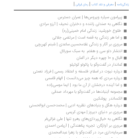
|
|
|
زندگی‌نامه
معرفی و نقد کتاب
رمان ایرانی
پیرامون سیاره ویروس‌ها | عمران دسترس
نگاهی به صندلی راننده و دختران نحیف | آرزو مرادی
 طلوع خورشید: زندگی امام خمینی‌(ره) 
و اما هر زندگی یه قصه است | مرتضی جلالی
مروری بر آثار و زندگی غلامحسین ساعدی | شبنم کهن‌چی
انتشار دلو سی و هفتم  به سبک سورئال
اقبال و 10 چهره دیگر در آلمان 
کماندار در گفت‌وگو با پائولو کوئیلو
درباره نبوت در اسلام: فلسفه و اعتقاد رسمی | فرزاد نعمتی
درباره مردی که همه چیز می‌دانست | الهام قاسمی
و اما آینده درخشان از آن ما بود | ایما موسی‌زاده 
مجموعه آبنبات‌ها در گفت‌وگو با مهرداد صدقی 
الکساندر  پوشکین 
درباره هگل و بنیادهای نظریه ادبی | محمدحسن ابوالحسنی
مروری بر دنیای دیروز | مهدی کریمی
نگاهی به خیال‌پردازی‌های رهرو تنها | علی غزالی‌فر
مروری بر آوارگان: تجربه پناهندگی | آریامن احمدی
سرمایه‌داری مرد در گفت‌وگو با زهرا عبدالمحمدی