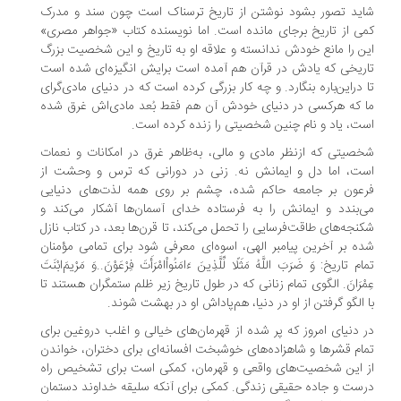
شاید تصور بشود نوشتن از تاریخ ترسناک است چون سند و مدرک
کمی از تاریخ برجای مانده است. اما نویسنده کتاب «جواهر مصری»
این را مانع خودش ندانسته و علاقه او به تاریخ و این شخصیت بزرگ
تاریخی که یادش در قرآن هم آمده است برایش انگیزه‌ای شده است
تا دراین‌باره بنگارد. و چه کار بزرگی کرده است که در دنیای مادی‌گرای
ما که هرکسی در دنیای خودش آن هم فقط بُعد مادی‌اش غرق شده
است، یاد و نام چنین شخصیتی را زنده کرده است.
شخصیتی که ازنظر مادی و مالی، به‌ظاهر غرق در امکانات و نعمات
است، اما دل و ایمانش نه. زنی در دورانی که ترس و وحشت از
فرعون بر جامعه حاکم شده، چشم بر روی همه لذت‌های دنیایی
می‌بندد و ایمانش را به فرستاده خدای آسمان‌ها آشکار می‌کند و
شکنجه‌های طاقت‌فرسایی را تحمل می‌کند، تا قرن‌ها بعد، در کتاب نازل
شده بر آخرین پیامبر الهی، اسوه‌ای معرفی شود برای تمامی مؤمنان
تمام تاریخ: وَ ضَرَبَ اللَّهُ مَثَلًا لِّلَّذِینَ ءَامَنُواْامْرَأَتَ فِرْعَوْنَ..وَ مَرْیمَ‌ابْنَتَ
عِمْرَانَ. الگوی تمام زنانی که در طول تاریخ زیر ظلم ستمگران هستند تا
با الگو گرفتن از او در دنیا، هم‌پاداش او در بهشت شوند.
در دنیای امروز که پر شده از قهرمان‌های خیالی و اغلب دروغین برای
تمام قشرها و شاهزاده‌های خوشبخت افسانه‌ای برای دختران، خواندن
از این شخصیت‌های واقعی و قهرمان، کمکی است برای تشخیص راه
درست و جاده حقیقی زندگی. کمکی برای آنکه سلیقه خداوند دستمان