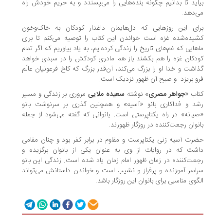
بیاید تا بدانیم چگونه بنده‌هایی را می‌پسندد و به حریم خودش راه
می‌دهد.
برای این روزهایی که دل‌هایمان داغدار کودکان به خاک‌وخون
کشیده‌شده غزه است خواندن این کتاب را توصیه می‌کنم تا برای
ماهایی که غم‌های تاریخ را زندگی کرده‌ایم، به یاد بیاوریم که اگر تمام
کودکان غزه را هم بکشند باز هم مادری کودکش را در سبدی خواهد
گذاشت و خدا او را بزرگ می‌کند، آن‌قدر بزرگ که کاخ فرعونیان عالَم
فرو بریزد. و صبح آن ظهور نزدیک است.
کتاب «
جواهر مصری
» نوشته
سعیده ملایی
مروری بر زندگی و مسیر
رشد و فداکاری بانو «آسیه» و همچنین گذری بر سرنوشت بانو
«صیانه» در راه یکتاپرستی است. بانوانی که گفته می‌شود از جمله
بانوان رجعت‌کننده در روزگار ظهورند.
حضرت آسیه زنی یکتاپرست و مقاوم در برابر کفر بود و چنان مقامی
داشت که در روایات از وی به عنوان یکی از بانوان برگزیده و
رجعت‌کننده در زمان ظهور امام زمان یاد شده است. زندگی این بانو
سراسر آموزنده و پرفراز و نشیب است و خواندن داستانش می‌تواند
الگوی مناسبی برای بانوان این روزگار باشد.