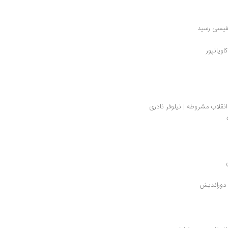
اویانپور
نقلاب مشروطه | نیلوفر نادری
 دوراندیش