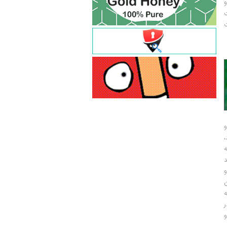
و
ت
ت
و
و
ر