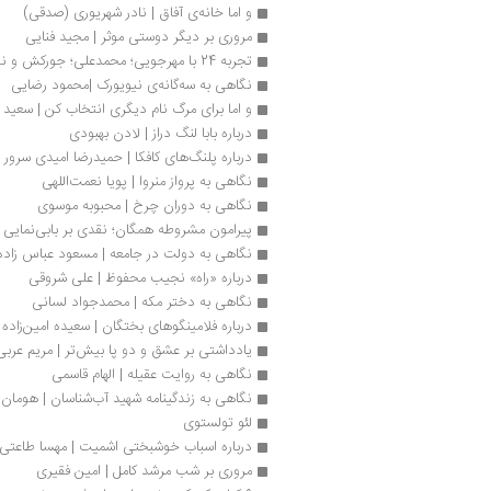
و اما خانه‌ی آفاق | نادر شهریوری (صدقی)
مروری بر دیگر دوستی موثر | مجید فنایی
تجربه 24 با مهرجویی؛ محمدعلی؛ جورکش و نفیسی رسید
نگاهی به سه‌گانه‌ی نیویورک |محمود رضایی
و اما برای مرگ نام دیگری انتخاب کن | سعید ک
درباره بابا لنگ دراز | لادن بهبودی
درباره پلنگ‌های کافکا | حمیدرضا امیدی سرور
نگاهی به پرواز منروا | پویا نعمت‌‌اللهی
نگاهی به دوران چرخ | محبوبه موسوی
پیرامون مشروطه همگان؛ نقدی بر بابی‌نمایی ا
نگاهی به دولت در جامعه | مسعود عباس زاده
درباره «راه» نجیب محفوظ | علی شروقی
نگاهی به دختر مکه | محمدجواد لسانی
درباره فلامینگوهای بختگان | سعیده امین‌زاده
یادداشتی بر عشق و دو پا بیش‌تر | مریم عربی
نگاهی به روایت عقیله | الهام قاسمی
نگاهی به زندگینامه شهید آب‌شناسان | هومان
لئو تولستوی
درباره اسباب خوشبختی اشمیت | مهسا طاعتی
مروری بر شب مرشد کامل | امین فقیری