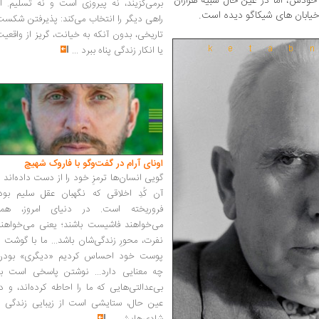
خودش، اما در عین حال شبیه هزاران
برمی‌گزیند، نه پیروزی است و نه تسلیم. ا
 خیابان های شیکاگو دیده است.
راهی دیگر را انتخاب می‌کند: پذیرفتن شکس
تاریخی، بدون آنکه به خیانت، گریز از واقعی
یا انکار زندگی پناه ببرد
...
اونای آرام در گفت‌وگو با فاروک شهیچ‭
گویی انسان‌ها ترمزِ خود را از دست داده‌اند 
آن کُدِ اخلاقی که نگهبان عقل سلیم بود،
فروریخته است. در دنیای امروز، همه
می‌خواهند فاشیست باشند؛ یعنی می‌خواهند
نفرت، محورِ زندگی‌شان باشد... ما با گوشت 
پوست خود احساس کردیم «دیگری» بودن
چه معنایی دارد... نوشتن پاسخی است به
بی‌عدالتی‌هایی که ما را احاطه کرده‌اند، و د
عین حال، ستایشی است از زیبایی زندگی و