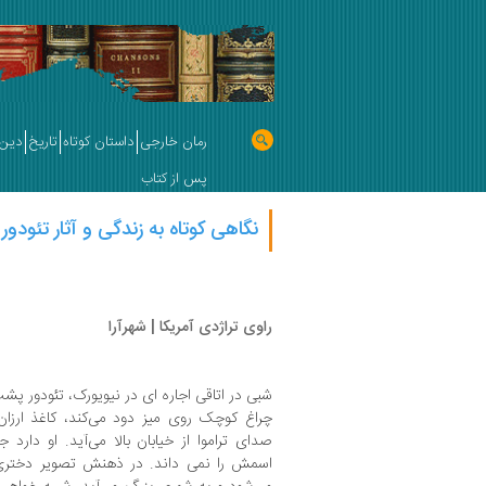
رمان خارجی
داستان کوتاه
تاریخ
دین 
پس از کتاب
نگاهی کوتاه به زندگی و آثار تئودور 
راوی تراژدی آمریکا | شهرآرا
شبی در اتاقی اجاره ای در نیویورک، تئودور
چراغ کوچک روی میز دود می‌کند، کاغذ ارزا
صدای تراموا از خیابان بالا می‌آید. او دارد 
اسمش را نمی داند. در ذهنش تصویر دختری فق