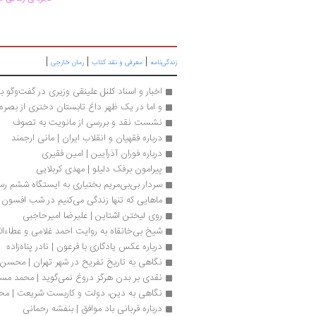
|
|
|
زندگی‌نامه
معرفی و نقد کتاب
رمان خارجی
اخبار و اسناد کلنل علینقی وزیری در گفت‌وگو 
و اما در یک ظهر داغ تابستان دختری از بصره 
نشست نقد و بررسی از مانویت به تصوف
درباره فقهیان و انقلاب ایران | مانی ارجمند
درباره فوران آذرآیین | امین فقیری
پیرامون برفک دلیلو | مهدی کربلایی
سردار بی‌بی‌مریم بختیاری به ایستگاه ششم رس
ماهایی که تنها زندگی می‌کنیم در شب افسون
روی لیختن اشتاین | علیرضا امیرحاجبی
شیخ بی‌خانقاه به روایت احمد غلامی و عطاءالل
درباره عکس یادگاری با فرعون | نادر پناه‌زاده
نگاهی به تاریخ تفریح در شهر تهران | محسن 
نقدی بر بدن هرگز دروغ نمی‌گوید | محمد مس
نگاهی به دین، دولت و کاربست شریعت | مح
درباره قربانی باد موافق | بنفشه رحمانی