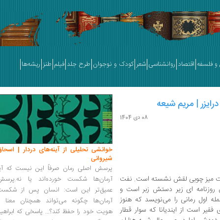
و فلسفه
اقتصاد
روانشناسی
شعر
کودک و نوجوان
طرح جلد
فیلم
طنز
ریشه‌ها
درایزر | مریم شیعه
08 دی 1404
خوانشی تحلیلی از آینه‌های دردار | اسحاق
شیروانی
پرسش اصلی رمان صرفاً این نیست که آیا
 پشت میز چوبی لقش نشسته است. نفت
آرمان‌ها شکست خورده‌اند یا نه.پرسش
ن روزنامه ای زیر دستش زبر است و
عمیق‌تر این است: انسان پس از شکست
جمله اول رمانی را می‌نویسد که هنوز
آرمان‌ها چگونه می‌تواند همچنان معنا و
یر است از ایندیانا که سوار قطار
هویت خود را حفظ کند؟... پاسخی که ابراهی