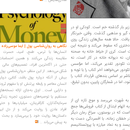
شادی‌هایش
...
 زیر بار گذشته خم است. کودکی او در
 گیر و مذهبی گذشت. وقتی خبرنگار
افت. حالا همه سال‌های زندگی روی
 دختری که سقوط می‌کند و نتیجه این
نگاهی به روان‌شناسی پول | ایما موسی‌زاده
یت است. کری از خیاط خانه به صحنه
انسان‌ها با ترس، طمع، امید، حسرت و
ان، نه دیوانه خانه در کار است، نه
مقایسه زندگی می‌کنند و همین احساسات،
ت تئودور تقدیر می‌کند، اما مؤسس
حتی در آگاه‌ترین افراد، تصمیم‌های مالی ر
تئودور می‌خواهد آخر کتاب را با توبه و
شکل می‌دهد. از این منظر، «روان‌شناسی پول
ناشر بر اساس بندهای قرارداد کتاب را
بیش از آنکه درباره پول باشد، کتابی دربار
 اما در شمارگان پایین، بدون تبلیغ،
انسان معاصر و رابطه پرتنش او با مفهوم ثرو
و دارایی است... اوزل به‌جای ارائه نسخه‌ها
مستقیم یا توصیه‌های دستوری، تجربه زندگی
دود شش سال بعد، کتاب آرام آرام در 1907 به شهرت می‌رسد و موج تازه ای از
سرمایه‌گذاران، کارآفرینان، میلیاردرها و حت
. سال۱۹۱۶ در نیویورک، به اتهام ابتذال از کتاب فروشی‌ها جمع
افراد عادی را روایت می‌کند و از دل این
ست که در بوستون، سراغ رمان دیگر
داستان‌ها روایت خود را برمی‌سازد و بحث ر
در خفقان زمانه، با افسردگی دست به
به پیش می‌راند
...
ویسد و به نماد مبارزه با پروتستانیسم