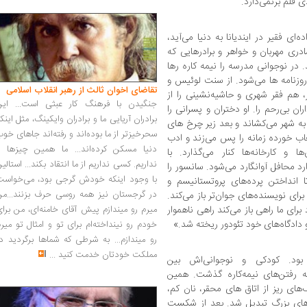
 قلم برنمی‌دارد.
Theo] در خانواده‌ای فقیر در ایندیانا به دنیا می‌آید،
ادری مهربان و خواهر و برادرهایی که
. در نوجوانی مدرسه را نیمه کاره رها
 روزنامه ها می‌شود. از سنت لوئیس و
تقاضای اخوان ثالث از رهبر انقلاب اسلامی
، هم فقر شهری و حاشیه‌نشینی را از
جنگیدن با فرهنگ کار عبثی است... این
ن بی‌رحم را. او دختران و پسرانی را
برادران آریایی ما و برادران وایکینگ، مثل اینک
ا به شهر می‌کشاند و بعد زیر چرخ های
سحرخیزتر از ما بوده‌اند و رفته‌اند جاهای خو
لعاب خورده زمانه را پس می‌زند و ادب
دنیا مسکن کرده‌اند... ما همین چیزها را
 و کارخانه‌ها کنار می‌گذارد. با
نداریم. کسی نداریم از ما انتقاد بکند... استالی
محافل آوانگارد می‌شود. سانسور را
با وجود اینکه خودش گرجی بود، می‌خواست
انداختن پرده‌های پروتستانیسم و
در گرجستان نیز همه روسی حرف بزنند...من
رای نویسنده‌های جوان‌تر باز می‌کند.
رای ما راهی باز می‌کند راهی ناهموار
میرم رو میندازم پیش آقای خامنه‌ای، من برا
دگاه‌های خود تئودور ریخته شد.»
خودم رو نینداخته‌ام برای تو و امثال تو میر
رو میندازم... به شرطی که شماها برگردید د
مملکت خودتان خدمت کنید
...
ودور هرمان آلبرت درایزر» متولد1871 بود. کودکی و نوجوانی‌اش بین
ه رفتن‌های نیمه‌کاره گذشت. همین
های ریز از اتاق های محقر، نان کم،
های بزرگ تبدیل شد. بعد از شکست