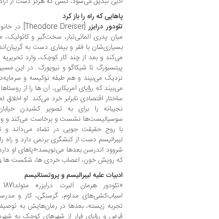
ادبی تبدیل می‌شود، کسی که هرگز دست از آزادی
پاهایی که راه را باز کرد
تئودور درایزر
[dore Dreiser
میان پدری آلمانی‌تبار، سخت‌گیر و کاتولیک، م
بسیاری‌شان با فقر و بیماری دست به گریبان‌اند
می‌کند و بعد از چند کار کوچک، وارد تحریریه
پیتسبورگ تا شیکاگو و نیویورک. در این مسیر
نزدیک می‌بیند و هم طبقه نوکیسه و سرمایه‌دارا
می‌بیند که رؤیای آمریکایی، آن ها را از روستاه
ساختار اقتصادی نابرابر خرد می‌کند. او اخلاق 
نجیبانه را برای به تصویر کشیدن خیابان‌ها
سوسیالیست‌ها نشست و برخاست می‌کند و وارد 
با روح حقیقت جویی در تضاد می‌داند و تا 
لیبرالیسم دست از کنشگری برنمی دارد و راه را ب
شروود اندرسن بعدها می‌نویسد؛«پاهای او دارد ب
که رویش خون، اعصاب خردی ها، شکست ها و دا
ادبیات علیه لیبرالیسم و پروتستانیسم
«تئ
اسباب‌کشی‌های مداوم، گرسنگی، کار و مدرس
تجربه زیسته، بعدها در رمان‌هایش به توصیف‌
قرض و رؤیای فرار از شهرهای کوچک به شهر