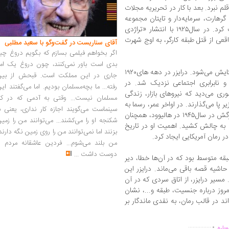
 سال دست به قلم نبرد. بعد با کار در تحریریه مجلات
گرهارت، سرمایه‌دار و تایتان مجموعه
داستان‌ها و سفرنامه ها، دوباره خود را تثبیت کرد. در سال۱۹۲۵ با انتشار «تراژدی
عی از قتل طبقه کارگر، به اوج شهرت
آقای سناریست در گفت‌وگو با سعید مطلبی
اگر بخواهم فیلمی بسازم که بگویم دروغ چی
بدی است باور نمی‌کنند، چون دروغ یک امر
رمانی که به عنوان شاهکار رئالیسم اجتماعی ستایش می‌شود. درایزر در دهه های۱۹۲۰
جاری در این مملکت است. قبحش از بین
ی و نابرابری اجتماعی نزدیک شد. در
رفته... ما بچه‌مسلمان بودیم. اما می‌گفتند ای
شوری می‌دید که نیروهای بازار، زندگی
مسلمان نیست... وقتی به آدمی که در کار
ر پا می‌گذارند. در اواخر عمر، رسما به
سینماست می‌گویند اجازه کار نداری، یعنی ب
حزب کمونیست آمریکا پیوست و تا پیش از مرگش در سال۱۹۴۵ در هالیوود، همچنان
شکنجه او را می‌کشند... می‌توانند من را زمی
ا به چالش کشید. اهمیت او در تاریخ
بزنند اما نمی‌توانند من را روی زمین نگه دارند
 رمان آمریکایی ایجاد کرد.
من بلند می‌شوم... فردین عاشقانه مردم را
دوست داشت
...
بقه متوسط بود که در آن‌ها خطا، دیر
حاشیه قصه باقی می‌ماند. درایزر این
 مسیر درایزر، از اتاق سردی که در آن
مروز درباره جنسیت، طبقه و...، نشان
د در قالب رمان، به نقدی ماندگار بر
.
...............
باره