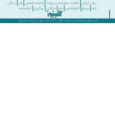
رمان ایرانی
خاطره، سفرنامه و روایت
جامعه شناسی
هنر
زندگی
نامه
مرجع
کتابشناسی
نقد
بایگانی
پیگیری
شناسنامه
کلیه حقوق محفوظ است و بازنشر مطالب با ذکر
کتاب نیوز
و درج لینک، بلامانع .