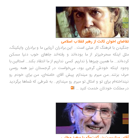
اضای اخوان ثالث از رهبر انقلاب اسلامی
گیدن با فرهنگ کار عبثی است... این برادران آریایی ما و برادران وایکینگ،
ل اینکه سحرخیزتر از ما بوده‌اند و رفته‌اند جاهای خوب دنیا مسکن
ده‌اند... ما همین چیزها را نداریم. کسی نداریم از ما انتقاد بکند... استالین با
ود اینکه خودش گرجی بود، می‌خواست در گرجستان نیز همه روسی
ف بزنند...من میرم رو میندازم پیش آقای خامنه‌ای، من برای خودم رو
نداخته‌ام برای تو و امثال تو میرم رو میندازم... به شرطی که شماها برگردید
 مملکت خودتان خدمت کنید
...
ای سناریست در گفت‌وگو با سعید مطلبی