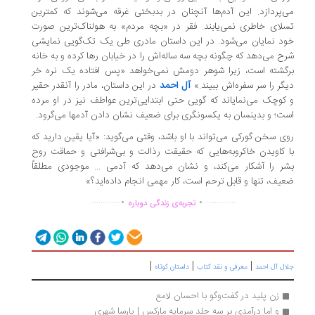
‌پردازد. این آدم‌ها آنچنان در بدبختی غرقه می‌شوند که کمترین
لای خاطری نمی‌یابند. فقر در «بچه مردم» به هولناک‌ترین صورت
د نمایان می‌شود. در این داستان مادری طی یک تک‌گویی نمایشی
ح می‌دهد که چگونه بچه سه‌ ساله‌اش را در خیابان رها کرده و به خانه
گشته است، زیرا شوهر دومش نمی‌خواهد «پس افتاده یک نره خر
آل احمد
گر را سر سفره‌اش ببیند.»
در این داستان، مادر را آنقدر حقیر
کوچک می‌نمایاند که گویی حتی ابتدایی‌ترین عواطف نیز در او مرده
ت؛ و بدینسان به یکسونگری برای ضعیف نشان دادن آدمها می‌گرود.
ی سخن گورکی می‌تواند با او باشد، وقتی می‌گوید: «آیا یقین دارید که
 کاویدن خاکروبه‌هایی که حقیقت رذالت و بی‌شرافتی و حماقت روح
ر را آشکار می‌کند، و نشان می‌دهد که آدمی ... موجودی مطلقاً
یف، تنها و قابل ترحم است، کار مهمی انجام داده‌اید؟»
.
.
..............
...............
تجربه‌ی زندگی دوباره
|
|
|
ال آل احمد
معرفی و نقد کتاب
داستان کوتاه
زن پلید در گفت‌وگو با احسان لامع 
و اما درآمدی بر سه جلد سرمایه مارکس | پارسا شهری