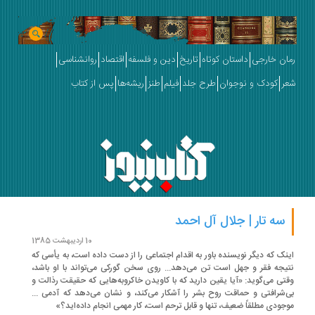
ان خارجی
داستان کوتاه
تاریخ
دین و فلسفه
اقتصاد
روانشناسی
ر
کودک و نوجوان
طرح جلد
فیلم
طنز
ریشه‌ها
پس از کتاب
سه تار | جلال آل احمد
10 اردیبهشت 1385
نک که دیگر نویسنده باور به اقدام اجتماعی را از دست داده است، به یأسی که
یجه فقر و جهل است تن می‌دهد... روی سخن گورکی می‌تواند با او باشد،
تی می‌گوید: «آیا یقین دارید که با کاویدن خاکروبه‌هایی که حقیقت رذالت و
‌شرافتی و حماقت روح بشر را آشکار می‌کند، و نشان می‌دهد که آدمی ...
جودی مطلقاً ضعیف، تنها و قابل ترحم است، کار مهمی انجام داده‌اید؟»