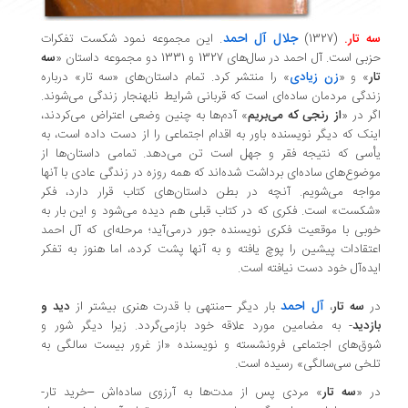
جلال آل احمد
 تار.
(1327)
. این مجموعه نمود شکست تفکرات
ی است. آل احمد در سال‌های 1327 و 1331 دو مجموعه داستان «
سه
ر
» و «
زن زیادی
» را منتشر کرد. تمام داستان‌های «سه تار» درباره
دگی مردمان ساده‌ای است که قربانی شرایط نابهنجار زندگی می‌شوند.
ر در «
از رنجی که می‌بریم
» آدم‌ها به چنین وضعی اعتراض می‌کردند،
نک که دیگر نویسنده باور به اقدام اجتماعی را از دست داده است، به
سی که نتیجه فقر و جهل است تن می‌دهد. تمامی داستان‌ها از
ضوع‌های ساده‌ای برداشت شده‌اند که همه روزه در زندگی عادی با آنها
اجه می‌شویم. آنچه در بطن داستان‌های کتاب قرار دارد، فکر
کست» است. فکری که در کتاب قبلی هم دیده می‌شود و این بار به
بی با موقعیت فکری نویسنده جور درمی‌آید؛ مرحله‌ای که آل احمد
تقادات پیشین را پوچ یافته و به آنها پشت کرده، اما هنوز به تفکر
ده‌آل خود دست نیافته است.
آل احمد
ر
سه تار
، ‌
بار دیگر –منتهی با قدرت هنری بیشتر از
دید و
زدید
- به مضامین مورد علاقه خود بازمی‌گردد. زیرا دیگر شور و
ق‌های اجتماعی فرونشسته و نویسنده «از غرور بیست سالگی به
خی سی‌سالگی» رسیده است.
 «
سه تار
» مردی پس از مدت‌ها به آرزوی ساده‌اش –خرید تار-