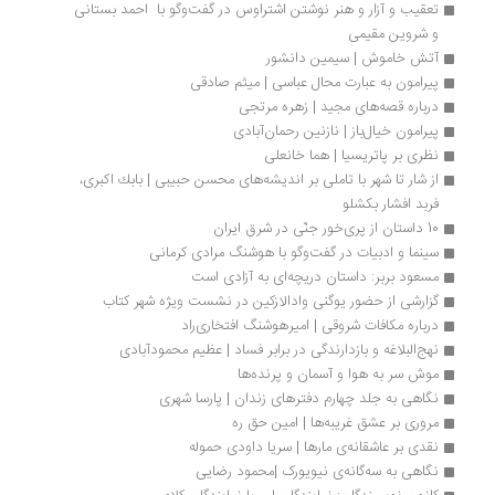
تعقیب و آزار و هنر نوشتن اشتراوس در گفت‌وگو با  احمد بستانی 
و شروین مقیمی
آتش خاموش | سیمین دانشور
پیرامون به عبارت محال عباسی | میثم صادقی
درباره قصه‌های مجید | زهره مرتجی
پیرامون خیال‌باز | نازنین رحمان‌آبادی
نظری بر پاتریسیا | هما خانعلی
از شار تا شهر با تاملی بر اندیشه‌های محسن حبیبی | بابك اكبری،  
فربد افشار بكشلو
10 داستان از پری‌خور جنّی در شرق ایران
سینما و ادبیات در گفت‌وگو با هوشنگ مرادی کرمانی
مسعود بربر: داستان دریچه‌ای به آزادی است 
گزارشی از حضور یوگنی وادالازکین در نشست ویژه شهر کتاب
درباره مکافات شروقی | امیرهوشنگ افتخاری‌راد
نهج‌البلاغه و بازدارندگی در برابر فساد | عظیم محمودآبادی
موش سر به هوا و آسمان و پرنده‌ها
نگاهی به جلد چهارم دفترهای زندان | پارسا شهری
مروری بر عشق غریبه‌ها | امین حق ره
نقدی بر عاشقانه‌ی مارها | سریا داودی حموله
نگاهی به سه‌گانه‌ی نیویورک |محمود رضایی