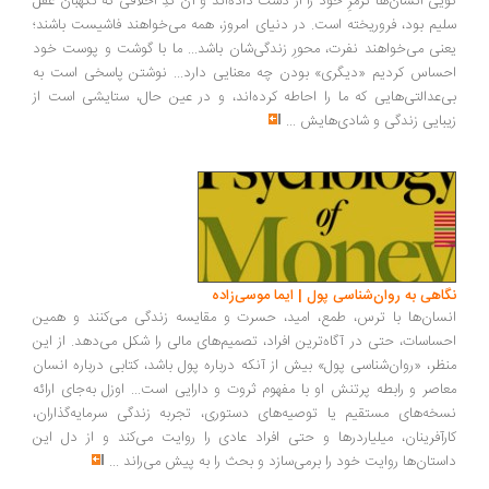
یی انسان‌ها ترمزِ خود را از دست داده‌اند و آن کُدِ اخلاقی که نگهبان عقل
یم بود، فروریخته است. در دنیای امروز، همه می‌خواهند فاشیست باشند؛
نی می‌خواهند نفرت، محورِ زندگی‌شان باشد... ما با گوشت و پوست خود
ساس کردیم «دیگری» بودن چه معنایی دارد... نوشتن پاسخی است به
‌عدالتی‌هایی که ما را احاطه کرده‌اند، و در عین حال، ستایشی است از
بایی زندگی و شادی‌هایش
...
اهی به روان‌شناسی پول | ایما موسی‌زاده
سان‌ها با ترس، طمع، امید، حسرت و مقایسه زندگی می‌کنند و همین
ساسات، حتی در آگاه‌ترین افراد، تصمیم‌های مالی را شکل می‌دهد. از این
ظر، «روان‌شناسی پول» بیش از آنکه درباره پول باشد، کتابی درباره انسان
اصر و رابطه پرتنش او با مفهوم ثروت و دارایی است... اوزل به‌جای ارائه
خه‌های مستقیم یا توصیه‌های دستوری، تجربه زندگی سرمایه‌گذاران،
رآفرینان، میلیاردرها و حتی افراد عادی را روایت می‌کند و از دل این
ستان‌ها روایت خود را برمی‌سازد و بحث را به پیش می‌راند
...