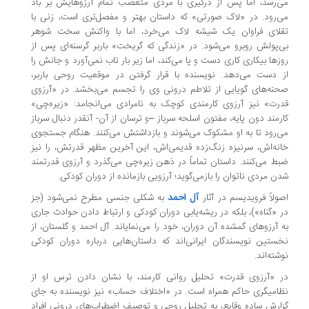
‌رسد، اما پس از درگیری با مردی متعصب تمام آرزوهایش بر باد
‌رود. در «لاک صورتی» که داستان بهتر و مفصل‌تری است، زنی با
لای فراوان یک شیشه لاک می‌خرد، اما با واکنش سخت شوهر
‌پولش روبرو می‌شود. در «زندگی که گریخت» باربر گرسنه‌ای پس از
زها بیکاری کاری دست و پا می‌کند، اما زیر بار تاب نمی‌آورد و جانش را
 دست می‌دهد. نویسنده با قرار گرفتن در موقعیت روحی باربر،
نه‌های گویایی از تلاطم درونی وی را تجسم می‌بخشد. در «آرزوی
رت» نیز آرزوی کارمندی کوچک به نامرادی می‌انجامد: «زیره‌چی»
رمند دون پایه، مفتون اسلحه سرباز –و ترسان از آن- آنقدر دنبال سرباز
‌رود تا به او مشکوک می‌شوند و بازداشتش می‌کنند. هنگام جستجوی
نه‌اش، سرنیزه زنگ‌زده قدیمی‌اش، این آخرین مظهر قدرتش، را نیز
ط می‌کنند. داستان تماماً در ذهن زیره‌چی می‌گذرد و آرزوی قدرتمند
ن مردی ناتوان را بازمی‌گوید؛ آرزویی بازمانده از دوران کودکی.
آل احمد
ولاً فرویدیسم در آثار
به شکلی جنسی مطرح نمی‌شود (جز
 «گناه»)، بلکه در ریشه‌یابی دوران کودکی و ارتباط دادن حوادث جاری
 آرزوهای گمشده آن دوران، خود را می‌نمایاند. آل احمد و گلستان، از
ستین نویسندگان ایرانی‌اند که داستان‌هایی درباره دوران کودکی
شته‌اند.
 «آرزوی قدرت» تحلیل روانی کارمند، با نشان دادن ترس او از
امیگری حاکم همراه است. در «اختلاف حساب» نیز نویسنده به جای
ارش ساده وقایع، به تحلیل روحی و توصیف اضطراب‌های درونی افراد