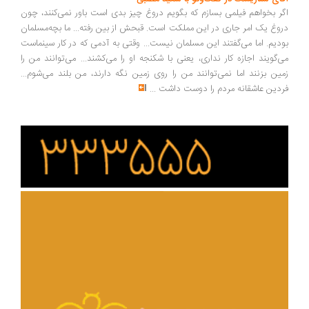
ر بخواهم فیلمی بسازم که بگویم دروغ چیز بدی است باور نمی‌کنند، چون
وغ یک امر جاری در این مملکت است. قبحش از بین رفته... ما بچه‌مسلمان
دیم. اما می‌گفتند این مسلمان نیست... وقتی به آدمی که در کار سینماست
‌گویند اجازه کار نداری، یعنی با شکنجه او را می‌کشند... می‌توانند من را
ین بزنند اما نمی‌توانند من را روی زمین نگه دارند، من بلند می‌شوم...
دین عاشقانه مردم را دوست داشت
...