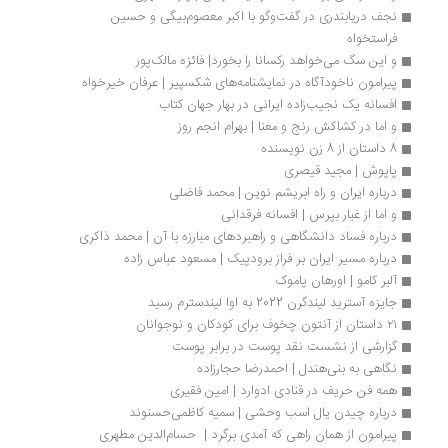
نجف دریابندری در گفت‌وگو با اکبر معصوم‌بیگی و حسین 
فراستخواه
و این سگ می‌خواهد رکسانا را بخورد| فائزه مالک‌پور
پیرامون ناخودآگاه در نمایشنامه‌های شکسپیر | عرفان خیرخواه
افسانه یک نجیب‌زاده ایرانی در بهار جهان کتاب
و اما در کشاکش رنج و معنا | بهرام انجم روز
8 داستان از 8 زن نویسنده
پاپوش | مجید قیصری
درباره ایران و راه ابریشم نوین | محمد فاضلی
و اما از غبار بپرس | افسانه فرقدانی
درباره فساد دانشگاهی و راهبردهای مبارزه با آن | محمد ذاکری
درباره مسیر ایران بر فراز برودپیک | مسعود عباس زاده
آلبر کامو | اورهان پاموک 
جایزه آسترید لیندگرن 2022 به اوا لیندسترم رسید
۲۱ داستان از آنتون چخوف برای کودکان و نوجوانان
گزارشی از نشست نقد پوست در برابر پوست
نگاهی به بنی‌هندل | احمدرضا حجارزاده 
همه فن حریف در قنادی ادوارد | امین فقیری
درباره چیدن یال اسب وحشی | سمیه کاظمی‌حسنوند
پیرامون از همان راهی که آمدی برگرد |  حسام‌الدین مطهری