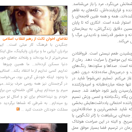
مانش می‌نگرد، مرد را باز می‌شناسد.
 و فراز‌یابنده‌اش، تکه‌های به ظاهر
ه‌اند، همه ‌و همه طنین فاجعه‌ای را
استوار شده است. انکاری که تا پایان
سین دقایق زندگی‌اش، به بیمارستان
انه و حضور قدرتمند و نادیدنی مرگ را
تقاضای اخوان ثالث از رهبر انقلاب اسلامی
می‌کند.
جنگیدن با فرهنگ کار عبثی است... این
برادران آریایی ما و برادران وایکینگ، مثل اینک
شیدن طعم نیستی است. فرو‌افتادن
سحرخیزتر از ما بوده‌اند و رفته‌اند جاهای خو
ته این موضوع را سرایت دهد. رمان از
دنیا مسکن کرده‌اند... ما همین چیزها را
ته است. صداها و سکوت‌ها. رنگ‌های
نداریم. کسی نداریم از ما انتقاد بکند... استالی
و درعین‌حال ساده‌دلانه درون ذهن
با وجود اینکه خودش گرجی بود، می‌خواست
غاز می‌کنم. تسلیم نمی‌شوم! شاید در
در گرجستان نیز همه روسی حرف بزنند...من
ا جمله مبارزه‌طلبانه و امیدوارکننده
میرم رو میندازم پیش آقای خامنه‌ای، من برا
ا‌‌رسیدن پاییز نابود خواهد شد. جسم
یدن پگاه رنگ‌باخته و لمس وزش نسیم
خودم رو نینداخته‌ام برای تو و امثال تو میر
واننده احتمالی یادداشت‌هایش بخشی
رو میندازم... به شرطی که شماها برگردید د
ه شاید شخصی‌ترین و صادقانه‌ترین
مملکت خودتان خدمت کنید
...
ز جنبه‌ای، بی‌شباهت با ژانر تک‌گویی یا
 صریح. و البته در این صراحت هولناک
 رمان در ترسیم فضا بسیار موفق عمل