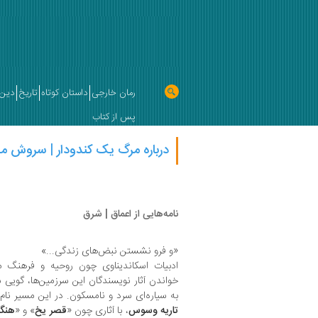
رمان خارجی
داستان کوتاه
تاریخ
دین 
پس از کتاب
درباره مرگ یک کندودار | سروش م
نامه‌هایی از اعماق | شرق
«و فرو نشستن نبض‌های زندگی...»
ادبیات اسکاندیناوی چون روحیه و فرهنگ مر
خواندن آثار نویسندگان این سرزمین‌ها، گویی س
به سیاره‌ای سرد و نامسکون. در این مسیر نام
تاریه وسوس
، با آثاری چون «
قصر یخ
» و «
هنگا