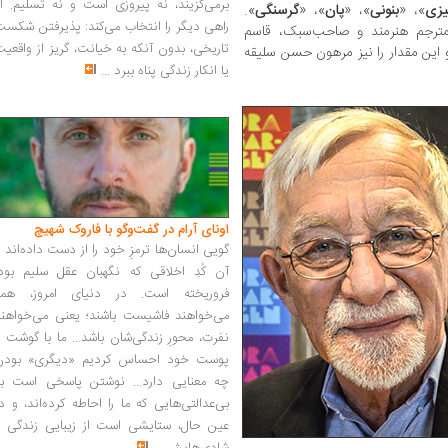
برمی‌گزیند، نه پیروزی است و نه تسلیم. ا
یزی
»، «
بنونی
»، «
پان
»، «
گرسنگی
».
راهی دیگر را انتخاب می‌کند: پذیرفتن شکس
 مترجم هنرمند و صاحب‌سبک، قاسم
تاریخی، بدون آنکه به خیانت، گریز از واقعی
 این مقدار را نیز مرهون حسن سلیقه
یا انکار زندگی پناه ببرد
...
اونای آرام در گفت‌وگو با فاروک شهیچ‭
گویی انسان‌ها ترمزِ خود را از دست داده‌اند 
آن کُدِ اخلاقی که نگهبان عقل سلیم بود،
فروریخته است. در دنیای امروز، همه
می‌خواهند فاشیست باشند؛ یعنی می‌خواهند
نفرت، محورِ زندگی‌شان باشد... ما با گوشت 
پوست خود احساس کردیم «دیگری» بودن
چه معنایی دارد... نوشتن پاسخی است به
بی‌عدالتی‌هایی که ما را احاطه کرده‌اند، و د
عین حال، ستایشی است از زیبایی زندگی و