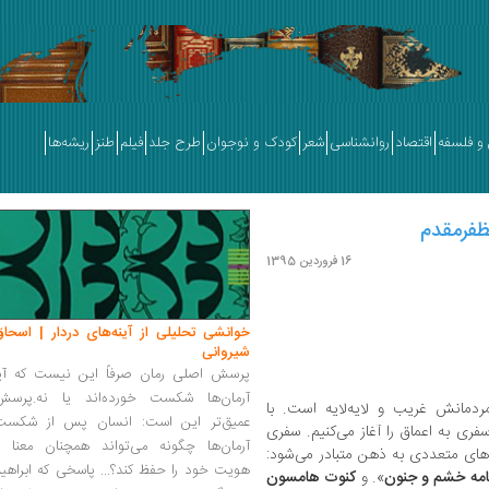
و فلسفه
اقتصاد
روانشناسی
شعر
کودک و نوجوان
طرح جلد
فیلم
طنز
ریشه‌ها
ظفرمقدم
16 فروردین 1395
خوانشی تحلیلی از آینه‌های دردار | اسحاق
شیروانی
پرسش اصلی رمان صرفاً این نیست که آیا
آرمان‌ها شکست خورده‌اند یا نه.پرسش
دمانش غریب و لایه‌لایه است. با
عمیق‌تر این است: انسان پس از شکست
فری به اعماق را آغاز می‌کنیم. سفری
آرمان‌ها چگونه می‌تواند همچنان معنا و
‌های متعددی به ذهن متبادر می‌شود:
هویت خود را حفظ کند؟... پاسخی که ابراهی
مه خشم و جنون
». و
کنوت هامسون