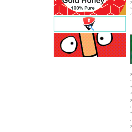
و
ت
ت
و
و
ر