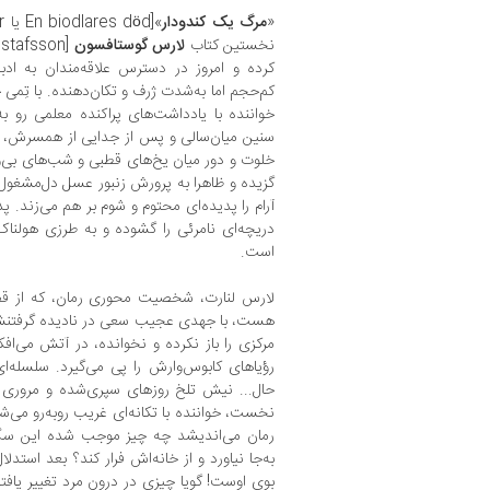
«
مرگ یک کندودار
نخستین کتاب
لارس گوستافسون
کرده و امروز در دسترس علاقه‌مندان به ادب
کم‌حجم اما به‌‌شدت ژرف و تکان‌دهنده. با تِمی ح
خواننده با یادداشت‌های پراکنده معلمی رو ب
سنین میان‌سالی و پس از جدایی از همسرش، ب
خلوت و دور میان یخ‌های قطبی و شب‌های بی‌و
گزیده و ظاهرا به پرورش زنبور عسل دل‌مشغو
آرام را پدیده‌ای محتوم و شوم بر هم می‌زند. پ
دریچه‌ای نامرئی را گشوده و به‌ طرزی هولناک
است.
لارس لنارت، شخصیت محوری رمان، که از قضا 
هست، با جهدی عجیب سعی در نادیده گرفتنش دا
مرکزی را باز نکرده و نخوانده، در آتش می‌افکن
رؤیاهای کابوس‌وارش را پی می‌گیرد. سلسله‌ای 
حال... نیش تلخ روزهای سپری‌شده و مروری 
نخست، خواننده با تکانه‌ای غریب روبه‌رو می‌شو
رمان می‌اندیشد چه چیز موجب شده این سگ ن
به‌جا نیاورد و از خانه‌اش فرار کند؟ بعد استدلا
بوی اوست! گویا چیزی در درون مرد تغییر یا