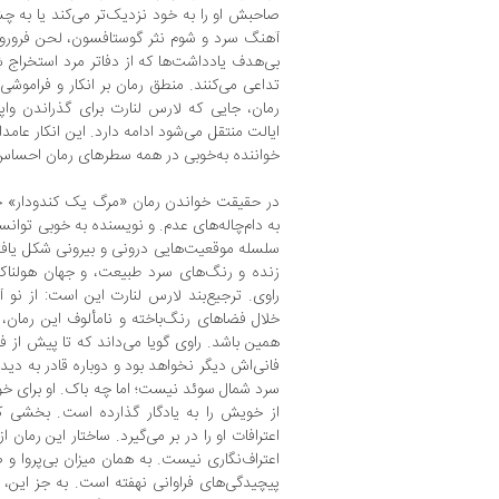
صاحبش او را به خود نزدیک‌تر می‌کند یا به چش
آهنگ سرد و شوم نثر گوستافسون، لحن فرو‌رونده
بی‌هدف یادداشت‌ها که از دفاتر مرد استخراج شد
تداعی می‌کنند. منطق رمان بر انکار و فراموشی 
رمان، جایی که لارس لنارت برای گذراندن واپ
ایالت منتقل می‌شود ادامه دارد. این انکار عامد
خواننده به‌خوبی در همه سطرهای رمان احساس 
در حقیقت خواندن رمان «مرگ یک کندودار» چ
به دام‌چاله‌های عدم. و نویسنده به خوبی توانس
سلسله موقعیت‌هایی درونی و بیرونی شکل یاف
زنده و رنگ‌های سرد طبیعت، و جهان هولناک 
راوی. ترجیع‌بند لارس لنارت این است: از نو آ
خلال فضاهای رنگ‌باخته و نامألوف این رمان، تنه
همین باشد. راوی گویا می‌داند که تا پیش از فر
فانی‌اش دیگر نخواهد بود و دوباره قادر به د
سرد شمال سوئد نیست؛ اما چه باک. او برای خ
از خویش را به یادگار گذارده است. بخشی ک
اعترافات او را در بر می‌گیرد. ساختار این رمان ا
اعتراف‌نگاری نیست. به همان میزان بی‌پروا و
پیچیدگی‌های فراوانی نهفته است. به جز این،