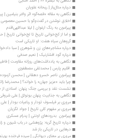
نگاهی به تبصره ۲۲ | احمد آفتابی
درباره متال‌باز | ریحانه علویان
نگاهی به مقاله «قصه‌گو» اثر والتر بنیامین | پ
اخلاق نوشتن در گفت‌وگو با حسین معصومی 
پیرامون به رنگ ارغوان | لیلا عبداللهی‌اقدم
و اما از کج‌خوانی تاریخ تا لج‌خوانی تاریخ | حا
گروهان سیاه هفت: او تاریکی است
درباره مشاجره‌های زن و شوهری | سبا دادخوا
درباره گود افشارنیک | نعیم صدفی
نگاهی به یادداشت‌های روزانه مقاومت | فاطی
 اقلیم پارس | محمدتقی مصطفوی 
پیرامون ناصر خسرو دهقانی | محسن آزموده
چرا باید «عزیز جهان» را خواند؟ | محمدرضا زائ
نشست نقد و بررسی جنگ پنهان: اسنادی از حض
نگاهی به جذابیت پنهان بونوئل | علی شروقی
مروری بر فیلسوف تودار و رباعیات بودار | علی غ
مروری بر مفهوم کلی تاریخ | جواد لگزیان
پیرامون  بدرودهای اونتی | پدرام عسکری
درباره تاریخ گریه: پژوهشی در باب شیون و زار
درهایی در تاریکی باز شد
مروری بر معنای دیوانگی | سیده فرخنده پورن