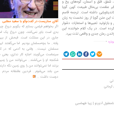
، شفق، فلق و آسمان، کوه‌های یخ و
ابر عظمت بی‌مثال طبیعت کهن. گویا
اندیناویایی داشته است. ترجمه قاسم
ین متن گویا از روز نخست به زبان
آقای سناریست در گفت‌وگو با سعید مطلبی
بازتولید تعبیرها و استعارات دشوار
اگر بخواهم فیلمی بسازم که بگویم دروغ چی
کرده است. در یک کلام خواننده این
بدی است باور نمی‌کنند، چون دروغ یک امر
خواندن رمان جدی و واقعی لذت ببرد.
.
جاری در این مملکت است. قبحش از بین
...............
باره
رفته... ما بچه‌مسلمان بودیم. اما می‌گفتند ای
مسلمان نیست... وقتی به آدمی که در کار
سینماست می‌گویند اجازه کار نداری، یعنی ب
شکنجه او را می‌کشند... می‌توانند من را زمی
بزنند اما نمی‌توانند من را روی زمین نگه دارند
من بلند می‌شوم... فردین عاشقانه مردم را
دوست داشت
...
تی
 کرمانی
معقول آدورنو | زیبا طهماسبی