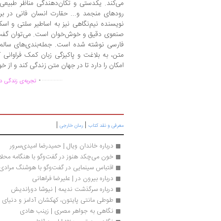
می‌کند. یکدستی و تکان‌دهندگی مناظر طبیعی
رودهای منجمد و... حقارت انسان فانی در بر
نویسنده نیم‌نگاهی نیز به اساطیر سلتی و اسک
صنعوی دقیق و خوش‌خوان است. می‌توان گفت ا
فارسی نوشته شده است. جمله‌بندی‌های سالم و 
متن، به بلاغت و پاکیزگی زبان کمک فراوانی 
امکان را دارد تا در جهان متن زندگی کند و از 
.
..............
تجربه‌ی زندگی دو
|
|
معرفی و نقد کتاب
رمان خارجی
درباره خاندان ویال | حمیدرضا امیدی‌سرور
خون می‌چکد هنوز در گفت‌وگو با هنگامه محلا
اقتباس سینمایی در گفت‌و‌گو با هوشنگ مرادی
درباره بیرون در | علیرضا فراهانی
درباره سرگذشت ندیمه | نیوشا دوراندیش
طوطی مانتی پایتون، کهکشان آدامز و دنیای نا
نگاهی به جواهر مصری | زینب هادی