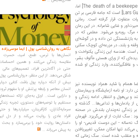
شادی‌هایش
...
»[En biodlares död یا The death of a beekeeper] اما،
[Lars Gustafsson] است که جامه فارسی بر تن
یات متفاوت قرار گرفته است. رمانی
یرت‌آور و غنایی شاعرانه. در این رمان
ه مرگ روبه‌رو می‌شود. معلمی که در
ه بازنشستگی تن داده و در گوشه‌ای
قفه و بلند، در مزرعه‌ای کوچک سکنی
نگاهی به روان‌شناسی پول | ایما موسی‌زاده
ل است. هندسه این زندگی یکنواخت و
انسان‌ها با ترس، طمع، امید، حسرت و
دیده‌ای که از ورای هستی مألوف بشر،
مقایسه زندگی می‌کنند و همین احساسات،
 و غافلگیرکننده، وارد زندگی او شده
حتی در آگاه‌ترین افراد، تصمیم‌های مالی ر
شکل می‌دهد. از این منظر، «روان‌شناسی پول
بیش از آنکه درباره پول باشد، کتابی دربار
همنام یا شاید همزاد نویسنده نیز
انسان معاصر و رابطه پرتنش او با مفهوم ثرو
رد: او نامه آزمایشگاه و بیمارستان
و دارایی است... اوزل به‌جای ارائه نسخه‌ها
د و بی‌هول و انتظار، ادامه زندگی و
مستقیم یا توصیه‌های دستوری، تجربه زندگی
از یادمان‌ها و تداعی‌ها... گذشته و
سرمایه‌گذاران، کارآفرینان، میلیاردرها و حت
بر زندگی نه‌چندان بلندش در صحنه
د : سگ لنارت از او می‌گریزد. قهرمان
افراد عادی را روایت می‌کند و از دل این
ه‌‌ساله - این دوست قدیمی- او را
داستان‌ها روایت خود را برمی‌سازد و بحث ر
ل می‌کند تنها امکان ممکن، تغییریافتن
به پیش می‌راند
...
فته و منقلب شده است. سگ زمانی که