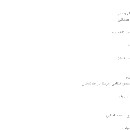
یام رضایی
همدانی
مد کاظم‌زاده
ه
ما احمدی
ری
ور نظامی امریکا در افغانستان
زالی‌فر
ی | احمد آفتابی
صرانی